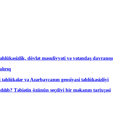
əhlükəsizlik, dövlət məsuliyyəti və vətəndaş davranışı
lırıq
i təhlükələr və Azərbaycanın geosiyasi təhlükəsizliyi
lıb? Təbiətin özünün seçdiyi bir məkanın tarixçəsi