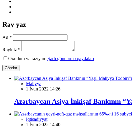
Rəy yaz
Ad *
Rəyiniz *
Oxudum və razıyam
Şərh göndərmə qaydaları
Göndər
Maliyyə
1 İyun 2022 14:26
Azərbaycan Asiya İnkişaf Bankının “Ya
İqtisadiyyat
1 İyun 2022 14:40