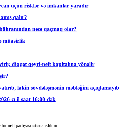
ycan üçün risklər və imkanlar yaradır
amış qalır?
t böhranından necə qaçmaq olar?
ə müasirlik
rir, diqqət qeyri-neft kapitalına yönəlir
şir?
tırıb, lakin sövdələşmənin məbləğini açıqlamayıb
026-cı il saat 16:00-dək
r neft partiyası istisna edilmir