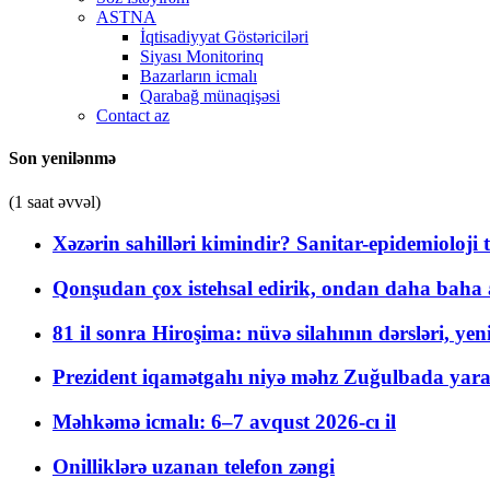
ASTNA
İqtisadiyyat Göstəriciləri
Siyası Monitorinq
Bazarların icmalı
Qarabağ münaqişəsi
Contact az
Son yenilənmə
(1 saat əvvəl)
Xəzərin sahilləri kimindir? Sanitar-epidemioloji t
Qonşudan çox istehsal edirik, ondan daha baha a
81 il sonra Hiroşima: nüvə silahının dərsləri, yen
Prezident iqamətgahı niyə məhz Zuğulbada yaradı
Məhkəmə icmalı: 6–7 avqust 2026-cı il
Onilliklərə uzanan telefon zəngi