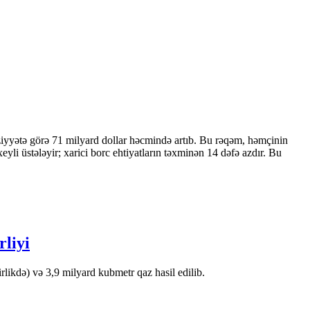
ziyyətə görə 71 milyard dollar həcmində artıb. Bu rəqəm, həmçinin
 üstələyir; xarici borc ehtiyatların təxminən 14 dəfə azdır. Bu
rliyi
likdə) və 3,9 milyard kubmetr qaz hasil edilib.