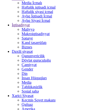
Media İcmalı
Həftəlik iqtisadi icmal
Həftəlik siyasi icmal
Aylıq İqtisadi İcmal
Aylıq Siyasi İcmal
İqtisadiyyat
Maliyyə
Makroiqtisadiyyat
Sənaye
Kənd təsərrüfatı
Biznes
Daxili siyasət
Qanunvericilik
Dövlət quruculuğu
Cəmiyyət
Gender
Din
İnsan Hüquqları
Media
Təhlükəsizlik
Sosial sahə
Xarici Siyasət
Keçmiş Sovet məkanı
Qafqaz
Amerika