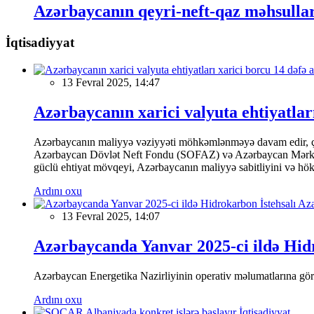
Azərbaycanın qeyri-neft-qaz məhsullar
İqtisadiyyat
13 Fevral 2025, 14:47
Azərbaycanın xarici valyuta ehtiyatları
Azərbaycanın maliyyə vəziyyəti möhkəmlənməyə davam edir, çünk
Azərbaycan Dövlət Neft Fondu (SOFAZ) və Azərbaycan Mərkəzi Ba
güclü ehtiyat mövqeyi, Azərbaycanın maliyyə sabitliyini və hökumə
Ardını oxu
13 Fevral 2025, 14:07
Azərbaycanda Yanvar 2025-ci ildə Hidr
Azərbaycan Energetika Nazirliyinin operativ məlumatlarına görə,
Ardını oxu
İqtisadiyyat