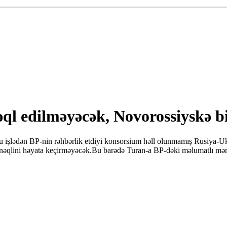
l edilməyəcək, Novorossiyskə bir 
 işlədən BP-nin rəhbərlik etdiyi konsorsium həll olunmamış Rusiya-Uk
 nəqlini həyata keçirməyəcək.Bu barədə Turan-a BP-dəki məlumatlı mən