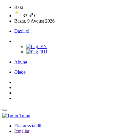
Bakı
0
33.5
C
Bazar, 9 Avqust 2026
Daxil ol
Abunə
Əlaqə
Turan
Ekspress təhlil
İcmallar