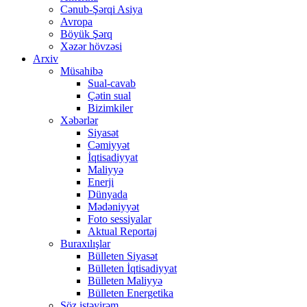
Cənub-Şərqi Asiya
Avropa
Böyük Şərq
Xəzər hövzəsi
Arxiv
Müsahibə
Sual-cavab
Çətin sual
Bizimkiler
Xəbərlər
Siyasət
Cəmiyyət
İqtisadiyyat
Maliyyə
Enerji
Dünyada
Mədəniyyət
Foto sessiyalar
Aktual Reportaj
Buraxılışlar
Bülleten Siyasət
Bülleten İqtisadiyyat
Bülleten Maliyyə
Bülleten Energetika
Söz istəyirəm