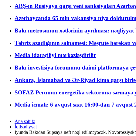
ABŞ-ın Rusiyaya qarşı yeni sanksiyaları Azərba
Azərbaycanda 65 min vakansiya niyə doldurulm
Bakı metrosunun xətlərinin ayrılması: nəqliyya
Təbriz azadlığının salnaməsi: Məşrutə hərəkatı v
Media idarəçiliyi mərkəzləşdirilir
Bakı investisiya forumunu daimi platformaya çevi
Ankara, İslamabad və Ər-Riyad kimə qarşı birlə
SOFAZ Perunun energetika sektoruna sərmayə ya
Media icmalı: 6 avqust saat 16:00-dan 7 avqust 2
Ana səhifə
İqtisadiyyat
İyunda Bakıdan Supsaya neft nəql edilməyəcək, Novorossiyskə bi