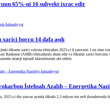
ının 65%-ni 16 subyekt ixrac edir
İqtisadiyyat
 xarici borcu 14 dəfə aşdı
i ölkənin xarici valyuta ehtiyatları 2025-ci il yanvarın 1-nə olan və
nkının (AMB) ehtiyatlarını əhatə edir və ölkənin xarici borcunu xeyli
tin strateji iqtisadi idarəetməsini əks etdirir.
İqtisadiyyat
okarbon İstehsalı Azalıb – Energetika Nazi
 2025-ci ilin yanvar ayında ölkədə 2,3 milyon ton neft (kondensatla bir