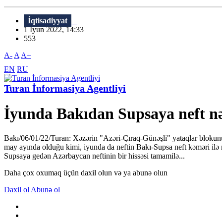
İqtisadiyyat
1 İyun 2022, 14:33
553
A-
A
A+
EN
RU
Turan İnformasiya Agentliyi
İyunda Bakıdan Supsaya neft nəq
Bakı/06/01/22/Turan: Xəzərin "Azəri-Çıraq-Günəşli" yataqlar blokunu
may ayında olduğu kimi, iyunda da neftin Bakı-Supsa neft kəməri ilə
Supsaya gedən Azərbaycan neftinin bir hissəsi tamamilə...
Daha çox oxumaq üçün daxil olun və ya abunə olun
Daxil ol
Abunə ol