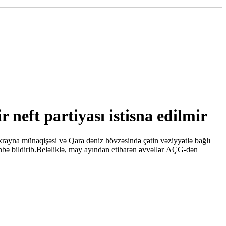
neft partiyası istisna edilmir
rayna münaqişəsi və Qara dəniz hövzəsində çətin vəziyyətlə bağlı
bə bildirib.Beləliklə, may ayından etibarən əvvəllər AÇG-dən