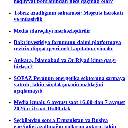
nəqliyyat böhranından necə qaçmaq olar?
Təbriz azadlığının salnaməsi: Məşrutə hərəkatı
və müasirlik
Media idarəçiliyi mərkəzləşdirilir
Bakı investisiya forumunu daimi platformaya
çevirir, diqqət qeyri-neft kapitalına yönəlir
Ankara, İslamabad və Ər-Riyad kimə qarşı
birləşir?
SOFAZ Perunun energetika sektoruna sərmayə
yatırıb, lakin sövdələşmənin məbləğini
açıqlamayıb
Media icmalı: 6 avqust saat 16:00-dan 7 avqust
2026-cı il saat 16:00-dək
Seçkilərdən sonra Ermənistan və Rusiya
gərginliyi azaltmağın yollarını axtarır, lakin