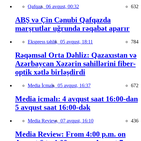
Qafqaz,
06 avqust, 00:32
632
ABŞ və Çin Cənubi Qafqazda
marşrutlar uğrunda rəqabət aparır
Ekspress təhlil,
05 avqust, 18:11
784
Rəqəmsal Orta Dəhliz: Qazaxıstan və
Azərbaycan Xəzərin sahillərini fiber-
optik xətlə birləşdirdi
Media İcmalı,
05 avqust, 16:37
672
Media icmalı: 4 avqust saat 16:00-dan
5 avqust saat 16:00-dək
Media Review,
07 avqust, 16:10
436
Media Review: From 4:00 p.m. on