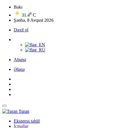
Bakı
0
31.4
C
Şənbə, 8 Avqust 2026
Daxil ol
Abunə
Əlaqə
Turan
Ekspress təhlil
İcmallar