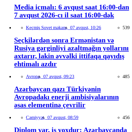
Media icmalı: 6 avqust saat 16:00-dan
7 avqust 2026-cı il saat 16:00-dək
Keçmiş Sovet məkanı,
07 avqust, 10:26
539
Seçkilərdən sonra Ermənistan və
Rusiya gərginliyi azaltmağın yollarını
axtarır, lakin əvvəlki ittifaqa qayıdış
ehtimalı azdır
Avropa,
07 avqust, 09:23
485
Azərbaycan qazı Türkiyənin
Avropadakı enerji ambisiyalarının
əsas elementinə çevrilir
Cəmiyyət,
07 avqust, 08:59
456
Diplom var, iş yoxdur: Azərbaycanda