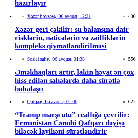
hazırlayır
Xəzər hövzəsi,
06 avqust, 12:31
430
Xəzər geri çəkilir: su balansına dair
risklərin, nəticələrin və zəifliklərin
kompleks qiymətləndirilməsi
Sosial sahə,
06 avqust, 01:38
556
Əməkhaqları artır, lakin həyat ən çox
hiss edilən sahələrdə daha sürətlə
bahalaşır
Qafqaz,
06 avqust, 01:06
622
“Tramp marşrutu” reallığa çevrilir:
Ermənistan Cənubi Qafqazı dəyişə
biləcək layihəni sürətləndirir