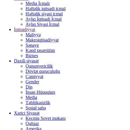
Media İcmalı
Həftəlik iqtisadi icmal
Həftəlik siyasi icmal
Aylıq İqtisadi İcmal
Aylıq Siyasi İcmal
İqtisadiyyat
Maliyyə
Makroiqtisadiyyat
Sənaye
Kənd təsərrüfatı
Biznes
Daxili siyasət
Qanunvericilik
Dövlət quruculuğu
Cəmiyyət
Gender
Din
İnsan Hüquqları
Media
Təhlükəsizlik
Sosial sahə
Xarici Siyasət
Keçmiş Sovet məkanı
Qafqaz
Amerika