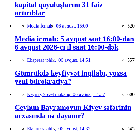
kapital qoyuluşlarını 31 faiz
artırıblar
Media İcmalı,
06 avqust, 15:09
520
Media icmalı: 5 avqust saat 16:00-dan
6 avqust 2026-cı il saat 16:00-dək
Ekspress təhlil,
06 avqust, 14:51
557
Gömrükdə keyfiyyət inqilabı, yoxsa
yeni bürokratiya?
Keçmiş Sovet məkanı,
06 avqust, 14:37
600
Ceyhun Bayramovun Kiyev səfərinin
arxasında nə dayanır?
Ekspress təhlil,
06 avqust, 14:32
545