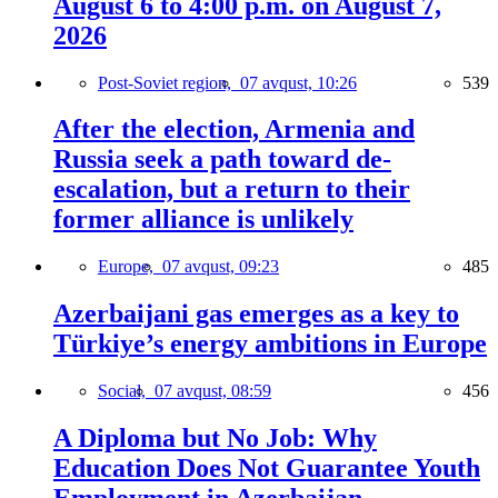
August 6 to 4:00 p.m. on August 7,
2026
Post-Soviet region,
07 avqust, 10:26
539
After the election, Armenia and
Russia seek a path toward de-
escalation, but a return to their
former alliance is unlikely
Europe,
07 avqust, 09:23
485
Azerbaijani gas emerges as a key to
Türkiye’s energy ambitions in Europe
Social,
07 avqust, 08:59
456
A Diploma but No Job: Why
Education Does Not Guarantee Youth