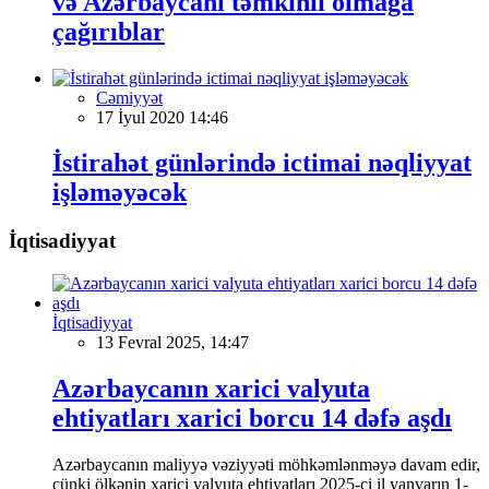
və Azərbaycanı təmkinli olmağa
çağırıblar
Cəmiyyət
17 İyul 2020 14:46
İstirahət günlərində ictimai nəqliyyat
işləməyəcək
İqtisadiyyat
İqtisadiyyat
13 Fevral 2025, 14:47
Azərbaycanın xarici valyuta
ehtiyatları xarici borcu 14 dəfə aşdı
Azərbaycanın maliyyə vəziyyəti möhkəmlənməyə davam edir,
çünki ölkənin xarici valyuta ehtiyatları 2025-ci il yanvarın 1-