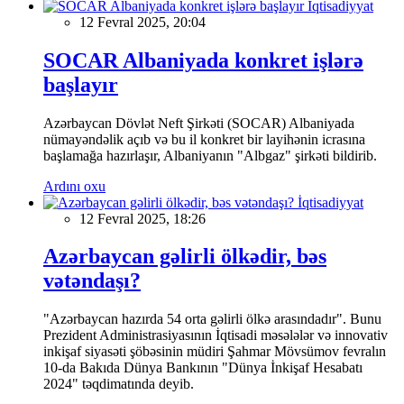
İqtisadiyyat
12 Fevral 2025, 20:04
SOCAR Albaniyada konkret işlərə
başlayır
Azərbaycan Dövlət Neft Şirkəti (SOCAR) Albaniyada
nümayəndəlik açıb və bu il konkret bir layihənin icrasına
başlamağa hazırlaşır, Albaniyanın "Albgaz" şirkəti bildirib.
Ardını oxu
İqtisadiyyat
12 Fevral 2025, 18:26
Azərbaycan gəlirli ölkədir, bəs
vətəndaşı?
"Azərbaycan hazırda 54 orta gəlirli ölkə arasındadır". Bunu
Prezident Administrasiyasının İqtisadi məsələlər və innovativ
inkişaf siyasəti şöbəsinin müdiri Şahmar Mövsümov fevralın
10-da Bakıda Dünya Bankının "Dünya İnkişaf Hesabatı
2024" təqdimatında deyib.