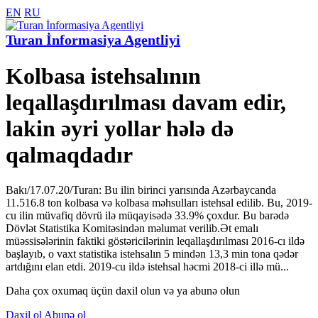
EN
RU
Turan İnformasiya Agentliyi
Kolbasa istehsalının
leqallaşdırılması davam edir,
lakin əyri yollar hələ də
qalmaqdadır
Bakı/17.07.20/Turan: Bu ilin birinci yarısında Azərbaycanda
11.516.8 ton kolbasa və kolbasa məhsulları istehsal edilib. Bu, 2019-
cu ilin müvafiq dövrü ilə müqayisədə 33.9% çoxdur. Bu barədə
Dövlət Statistika Komitəsindən məlumat verilib.Ət emalı
müəssisələrinin faktiki göstəricilərinin leqallaşdırılması 2016-cı ildə
başlayıb, o vaxt statistika istehsalın 5 mindən 13,3 min tona qədər
artdığını elan etdi. 2019-cu ildə istehsal həcmi 2018-ci illə mü...
Daha çox oxumaq üçün daxil olun və ya abunə olun
Daxil ol
Abunə ol