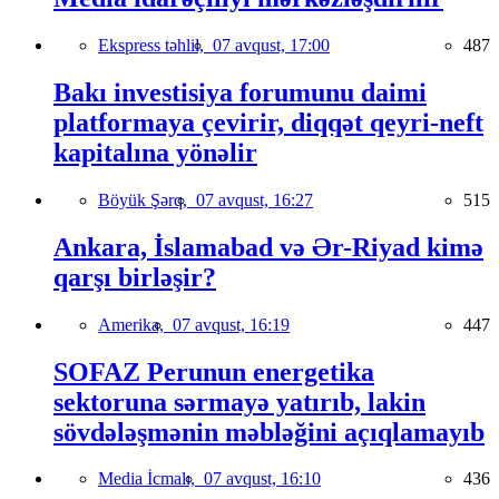
Ekspress təhlil,
07 avqust, 17:00
487
Bakı investisiya forumunu daimi
platformaya çevirir, diqqət qeyri-neft
kapitalına yönəlir
Böyük Şərq,
07 avqust, 16:27
515
Ankara, İslamabad və Ər-Riyad kimə
qarşı birləşir?
Amerika,
07 avqust, 16:19
447
SOFAZ Perunun energetika
sektoruna sərmayə yatırıb, lakin
sövdələşmənin məbləğini açıqlamayıb
Media İcmalı,
07 avqust, 16:10
436