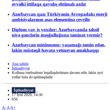
əvvəlki ittifaqa qayıdış ehtimalı azdır
Azərbaycan qazı Türkiyənin Avropadakı enerji
ambisiyalarının əsas elementinə çevrilir
Diplom var, iş yoxdur: Azərbaycanda təhsil
niyə gənclərin məşğulluğuna təminat vermir?
Azərbaycan minimumu: yaşamağı təmin edən,
lakin müstəqil həyata yetməyən əməkhaqqı
Ana səhifə
İqtisadiyyat
Kolbasa istehsalının leqallaşdırılması davam edir, lakin əyri
yollar hələ də qalmaqdadır
İqtisadiyyat
17 İyul 2020, 14:30
656
A-
A
A+