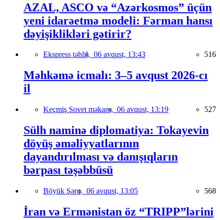
AZAL, ASCO və “Azərkosmos” üçün
yeni idarəetmə modeli: Fərman hansı
dəyişiklikləri gətirir?
Ekspress təhlil,
06 avqust, 13:43
516
Məhkəmə icmalı: 3–5 avqust 2026-cı
il
Keçmiş Sovet məkanı,
06 avqust, 13:19
527
Sülh naminə diplomatiya: Tokayevin
döyüş əməliyyatlarının
dayandırılması və danışıqların
bərpası təşəbbüsü
Böyük Şərq,
06 avqust, 13:05
568
İran və Ermənistan öz “TRIPP”lərini