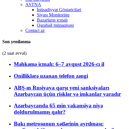
ASTNA
İqtisadiyyat Göstəriciləri
Siyası Monitorinq
Bazarların icmalı
Qarabağ münaqişəsi
Contact az
Son yenilənmə
(2 saat əvvəl)
Məhkəmə icmalı: 6–7 avqust 2026-cı il
Onilliklərə uzanan telefon zəngi
ABŞ-ın Rusiyaya qarşı yeni sanksiyaları
Azərbaycan üçün risklər və imkanlar yaradır
Azərbaycanda 65 min vakansiya niyə
doldurulmamış qalır?
Bakı metrosunun xətlərinin ayrılması: