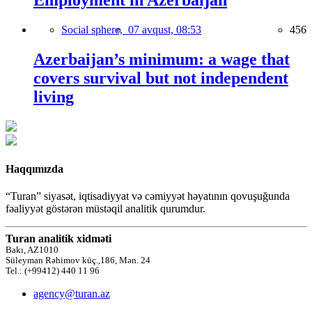
Employment in Azerbaijan
Social sphere,
07 avqust, 08:53
456
Azerbaijan’s minimum: a wage that
covers survival but not independent
living
Haqqımızda
“Turan” siyasət, iqtisadiyyat və cəmiyyət həyatının qovuşuğunda
fəaliyyət göstərən müstəqil analitik qurumdur.
Turan analitik xidməti
Bakı, AZ1010
Süleyman Rəhimov küç.,186, Mən. 24
Tel.: (+99412) 440 11 96
agency@turan.az