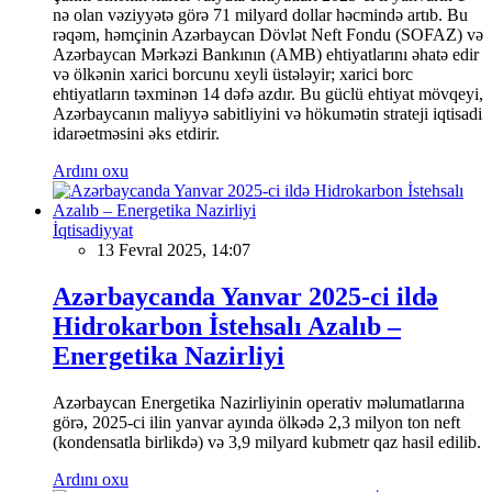
nə olan vəziyyətə görə 71 milyard dollar həcmində artıb. Bu
rəqəm, həmçinin Azərbaycan Dövlət Neft Fondu (SOFAZ) və
Azərbaycan Mərkəzi Bankının (AMB) ehtiyatlarını əhatə edir
və ölkənin xarici borcunu xeyli üstələyir; xarici borc
ehtiyatların təxminən 14 dəfə azdır. Bu güclü ehtiyat mövqeyi,
Azərbaycanın maliyyə sabitliyini və hökumətin strateji iqtisadi
idarəetməsini əks etdirir.
Ardını oxu
İqtisadiyyat
13 Fevral 2025, 14:07
Azərbaycanda Yanvar 2025-ci ildə
Hidrokarbon İstehsalı Azalıb –
Energetika Nazirliyi
Azərbaycan Energetika Nazirliyinin operativ məlumatlarına
görə, 2025-ci ilin yanvar ayında ölkədə 2,3 milyon ton neft
(kondensatla birlikdə) və 3,9 milyard kubmetr qaz hasil edilib.
Ardını oxu