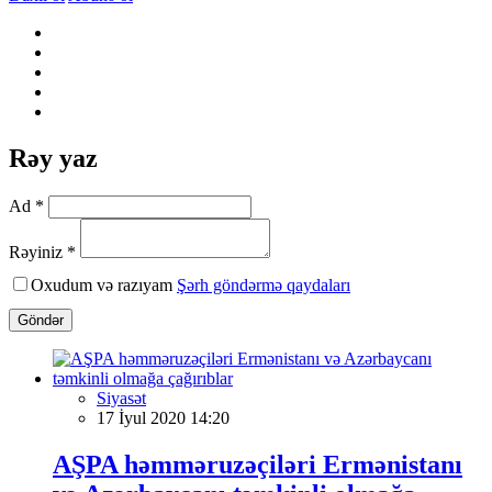
Rəy yaz
Ad *
Rəyiniz *
Oxudum və razıyam
Şərh göndərmə qaydaları
Göndər
Siyasət
17 İyul 2020 14:20
AŞPA həmməruzəçiləri Ermənistanı