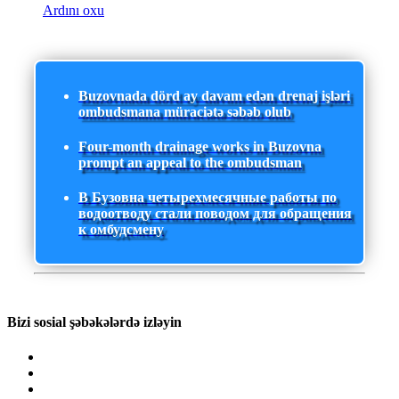
Ardını oxu
Buzovnada dörd ay davam edən drenaj işləri
ombudsmana müraciətə səbəb olub
Four-month drainage works in Buzovna
prompt an appeal to the ombudsman
В Бузовна четырехмесячные работы по
водоотводу стали поводом для обращения
к омбудсмену
Bizi sosial şəbəkələrdə izləyin