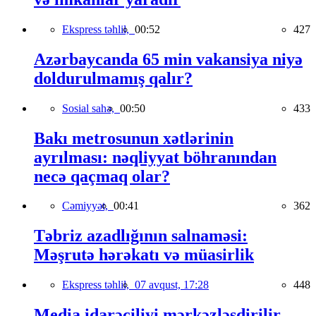
Ekspress təhlil,
00:52
427
Azərbaycanda 65 min vakansiya niyə
doldurulmamış qalır?
Sosial sahə,
00:50
433
Bakı metrosunun xətlərinin
ayrılması: nəqliyyat böhranından
necə qaçmaq olar?
Cəmiyyət,
00:41
362
Təbriz azadlığının salnaməsi:
Məşrutə hərəkatı və müasirlik
Ekspress təhlil,
07 avqust, 17:28
448
Media idarəçiliyi mərkəzləşdirilir