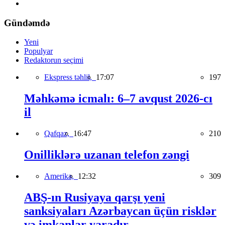
Gündəmdə
Yeni
Populyar
Redaktorun seçimi
Ekspress təhlil,
17:07
197
Məhkəmə icmalı: 6–7 avqust 2026-cı
il
Qafqaz,
16:47
210
Onilliklərə uzanan telefon zəngi
Amerika,
12:32
309
ABŞ-ın Rusiyaya qarşı yeni
sanksiyaları Azərbaycan üçün risklər
və imkanlar yaradır