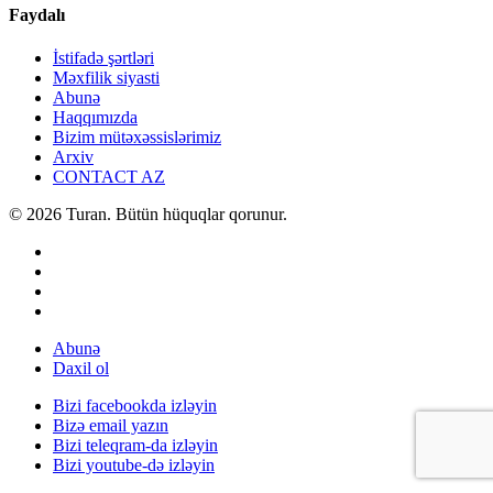
Faydalı
İstifadə şərtləri
Məxfilik siyasti
Abunə
Haqqımızda
Bizim mütəxəssislərimiz
Arxiv
CONTACT AZ
© 2026 Turan. Bütün hüquqlar qorunur.
Abunə
Daxil ol
Bizi facebookda izləyin
Bizə email yazın
Bizi teleqram-da izləyin
Bizi youtube-də izləyin