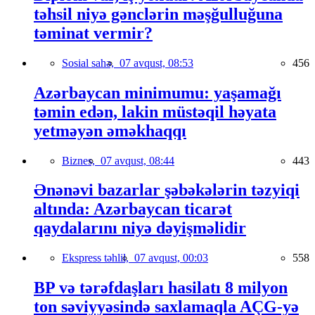
təhsil niyə gənclərin məşğulluğuna
təminat vermir?
Sosial sahə,
07 avqust, 08:53
456
Azərbaycan minimumu: yaşamağı
təmin edən, lakin müstəqil həyata
yetməyən əməkhaqqı
Biznes,
07 avqust, 08:44
443
Ənənəvi bazarlar şəbəkələrin təzyiqi
altında: Azərbaycan ticarət
qaydalarını niyə dəyişməlidir
Ekspress təhlil,
07 avqust, 00:03
558
BP və tərəfdaşları hasilatı 8 milyon
ton səviyyəsində saxlamaqla AÇG-yə