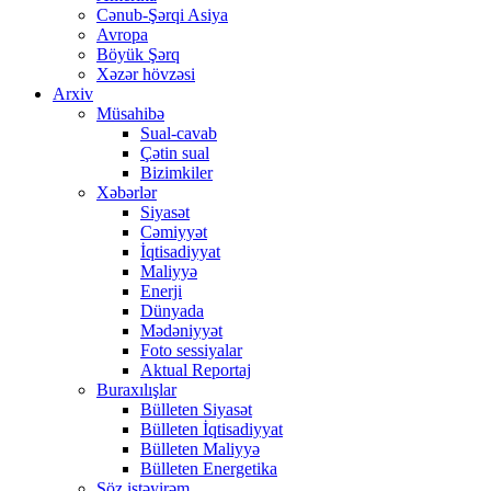
Cənub-Şərqi Asiya
Avropa
Böyük Şərq
Xəzər hövzəsi
Arxiv
Müsahibə
Sual-cavab
Çətin sual
Bizimkiler
Xəbərlər
Siyasət
Cəmiyyət
İqtisadiyyat
Maliyyə
Enerji
Dünyada
Mədəniyyət
Foto sessiyalar
Aktual Reportaj
Buraxılışlar
Bülleten Siyasət
Bülleten İqtisadiyyat
Bülleten Maliyyə
Bülleten Energetika
Söz istəyirəm