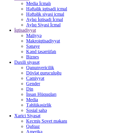
Media İcmalı
Həftəlik iqtisadi icmal
Həftəlik siyasi icmal
Aylıq İqtisadi İcmal
Aylıq Siyasi İcmal
İqtisadiyyat
Maliyyə
Makroiqtisadiyyat
Sənaye
Kənd təsərrüfatı
Biznes
Daxili siyasət
Qanunvericilik
Dövlət quruculuğu
Cəmiyyət
Gender
Din
İnsan Hüquqları
Media
Təhlükəsizlik
Sosial sahə
Xarici Siyasət
Keçmiş Sovet məkanı
Qafqaz
Amerika