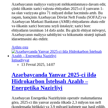
Azərbaycanın maliyyə vəziyyəti möhkəmlənməyə davam edir,
çünki ölkənin xarici valyuta ehtiyatları 2025-ci il yanvarın 1-
nə olan vəziyyətə görə 71 milyard dollar həcmində artıb. Bu
rəqəm, həmçinin Azərbaycan Dövlət Neft Fondu (SOFAZ) və
Azərbaycan Mərkəzi Bankının (AMB) ehtiyatlarını əhatə edir
və ölkənin xarici borcunu xeyli üstələyir; xarici borc
ehtiyatların təxminən 14 dəfə azdır. Bu güclü ehtiyat mövqeyi,
Azərbaycanın maliyyə sabitliyini və hökumətin strateji iqtisadi
idarəetməsini əks etdirir.
Ardını oxu
İqtisadiyyat
13 Fevral 2025, 14:07
Azərbaycanda Yanvar 2025-ci ildə
Hidrokarbon İstehsalı Azalıb –
Energetika Nazirliyi
Azərbaycan Energetika Nazirliyinin operativ məlumatlarına
görə, 2025-ci ilin yanvar ayında ölkədə 2,3 milyon ton neft
(kondensatla birlikdə) və 3,9 milyard kubmetr qaz hasil edilib.