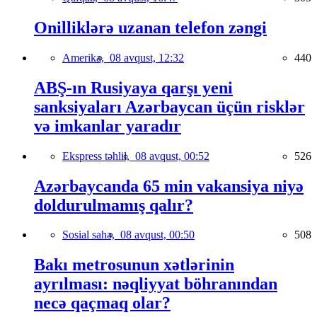
Onilliklərə uzanan telefon zəngi
Amerika,
08 avqust, 12:32
440
ABŞ-ın Rusiyaya qarşı yeni
sanksiyaları Azərbaycan üçün risklər
və imkanlar yaradır
Ekspress təhlil,
08 avqust, 00:52
526
Azərbaycanda 65 min vakansiya niyə
doldurulmamış qalır?
Sosial sahə,
08 avqust, 00:50
508
Bakı metrosunun xətlərinin
ayrılması: nəqliyyat böhranından
necə qaçmaq olar?