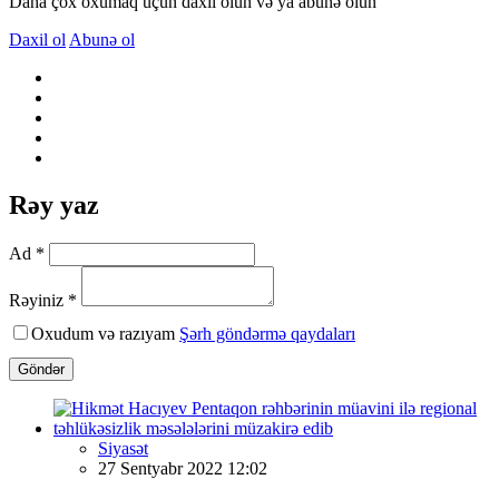
Daha çox oxumaq üçün daxil olun və ya abunə olun
Daxil ol
Abunə ol
Rəy yaz
Ad *
Rəyiniz *
Oxudum və razıyam
Şərh göndərmə qaydaları
Göndər
Siyasət
27 Sentyabr 2022 12:02