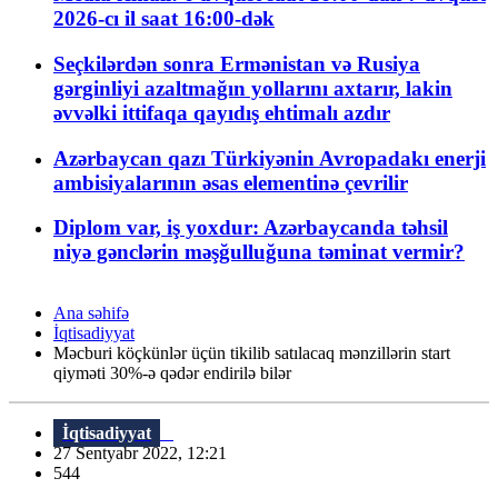
2026-cı il saat 16:00-dək
Seçkilərdən sonra Ermənistan və Rusiya
gərginliyi azaltmağın yollarını axtarır, lakin
əvvəlki ittifaqa qayıdış ehtimalı azdır
Azərbaycan qazı Türkiyənin Avropadakı enerji
ambisiyalarının əsas elementinə çevrilir
Diplom var, iş yoxdur: Azərbaycanda təhsil
niyə gənclərin məşğulluğuna təminat vermir?
Ana səhifə
İqtisadiyyat
Məcburi köçkünlər üçün tikilib satılacaq mənzillərin start
qiyməti 30%-ə qədər endirilə bilər
İqtisadiyyat
27 Sentyabr 2022, 12:21
544