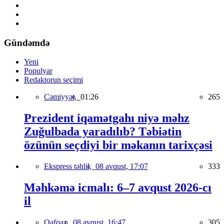
Gündəmdə
Yeni
Populyar
Redaktorun seçimi
Cəmiyyət,
01:26
265
Prezident iqamətgahı niyə məhz
Zuğulbada yaradılıb? Təbiətin
özünün seçdiyi bir məkanın tarixçəsi
Ekspress təhlil,
08 avqust, 17:07
333
Məhkəmə icmalı: 6–7 avqust 2026-cı
il
Qafqaz,
08 avqust, 16:47
305