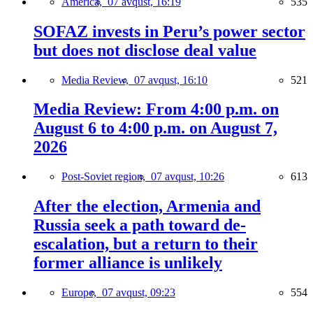
America,
07 avqust, 16:19
535
SOFAZ invests in Peru’s power sector
but does not disclose deal value
Media Review,
07 avqust, 16:10
521
Media Review: From 4:00 p.m. on
August 6 to 4:00 p.m. on August 7,
2026
Post-Soviet region,
07 avqust, 10:26
613
After the election, Armenia and
Russia seek a path toward de-
escalation, but a return to their
former alliance is unlikely
Europe,
07 avqust, 09:23
554