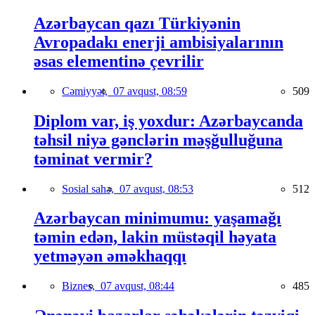
Azərbaycan qazı Türkiyənin
Avropadakı enerji ambisiyalarının
əsas elementinə çevrilir
Cəmiyyət,
07 avqust, 08:59
509
Diplom var, iş yoxdur: Azərbaycanda
təhsil niyə gənclərin məşğulluğuna
təminat vermir?
Sosial sahə,
07 avqust, 08:53
512
Azərbaycan minimumu: yaşamağı
təmin edən, lakin müstəqil həyata
yetməyən əməkhaqqı
Biznes,
07 avqust, 08:44
485