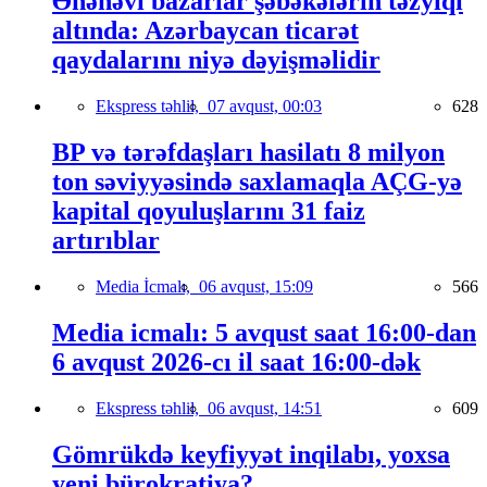
Ənənəvi bazarlar şəbəkələrin təzyiqi
altında: Azərbaycan ticarət
qaydalarını niyə dəyişməlidir
Ekspress təhlil,
07 avqust, 00:03
628
BP və tərəfdaşları hasilatı 8 milyon
ton səviyyəsində saxlamaqla AÇG-yə
kapital qoyuluşlarını 31 faiz
artırıblar
Media İcmalı,
06 avqust, 15:09
566
Media icmalı: 5 avqust saat 16:00-dan
6 avqust 2026-cı il saat 16:00-dək
Ekspress təhlil,
06 avqust, 14:51
609
Gömrükdə keyfiyyət inqilabı, yoxsa
yeni bürokratiya?