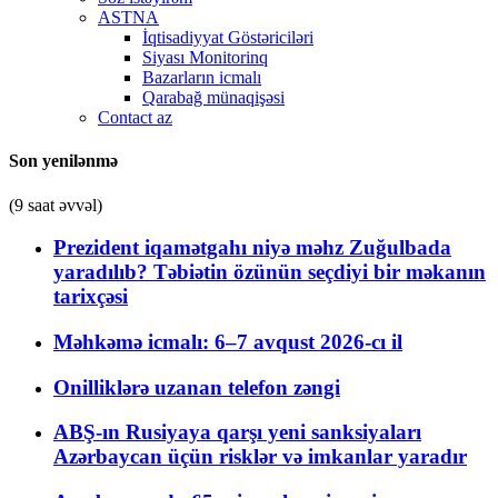
ASTNA
İqtisadiyyat Göstəriciləri
Siyası Monitorinq
Bazarların icmalı
Qarabağ münaqişəsi
Contact az
Son yenilənmə
(9 saat əvvəl)
Prezident iqamətgahı niyə məhz Zuğulbada
yaradılıb? Təbiətin özünün seçdiyi bir məkanın
tarixçəsi
Məhkəmə icmalı: 6–7 avqust 2026-cı il
Onilliklərə uzanan telefon zəngi
ABŞ-ın Rusiyaya qarşı yeni sanksiyaları
Azərbaycan üçün risklər və imkanlar yaradır