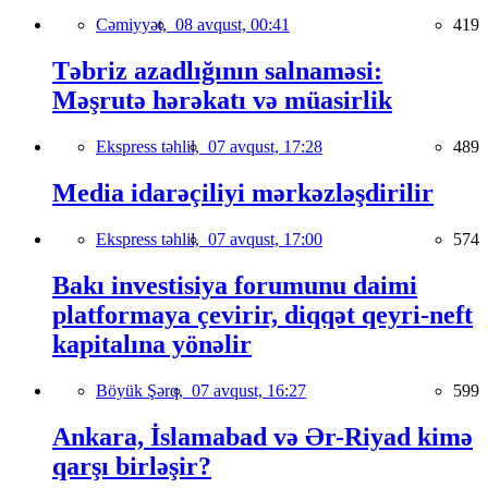
Cəmiyyət,
08 avqust, 00:41
419
Təbriz azadlığının salnaməsi:
Məşrutə hərəkatı və müasirlik
Ekspress təhlil,
07 avqust, 17:28
489
Media idarəçiliyi mərkəzləşdirilir
Ekspress təhlil,
07 avqust, 17:00
574
Bakı investisiya forumunu daimi
platformaya çevirir, diqqət qeyri-neft
kapitalına yönəlir
Böyük Şərq,
07 avqust, 16:27
599
Ankara, İslamabad və Ər-Riyad kimə
qarşı birləşir?