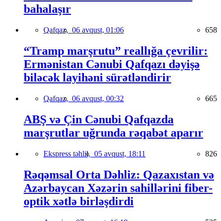
bahalaşır
Qafqaz,
06 avqust, 01:06
658
“Tramp marşrutu” reallığa çevrilir:
Ermənistan Cənubi Qafqazı dəyişə
biləcək layihəni sürətləndirir
Qafqaz,
06 avqust, 00:32
665
ABŞ və Çin Cənubi Qafqazda
marşrutlar uğrunda rəqabət aparır
Ekspress təhlil,
05 avqust, 18:11
826
Rəqəmsal Orta Dəhliz: Qazaxıstan və
Azərbaycan Xəzərin sahillərini fiber-
optik xətlə birləşdirdi