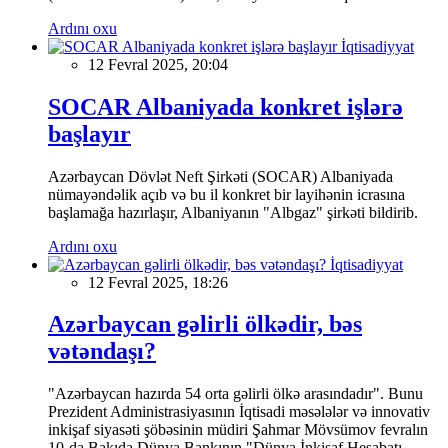
Ardını oxu
İqtisadiyyat
12 Fevral 2025, 20:04
SOCAR Albaniyada konkret işlərə
başlayır
Azərbaycan Dövlət Neft Şirkəti (SOCAR) Albaniyada
nümayəndəlik açıb və bu il konkret bir layihənin icrasına
başlamağa hazırlaşır, Albaniyanın "Albgaz" şirkəti bildirib.
Ardını oxu
İqtisadiyyat
12 Fevral 2025, 18:26
Azərbaycan gəlirli ölkədir, bəs
vətəndaşı?
"Azərbaycan hazırda 54 orta gəlirli ölkə arasındadır". Bunu
Prezident Administrasiyasının İqtisadi məsələlər və innovativ
inkişaf siyasəti şöbəsinin müdiri Şahmar Mövsümov fevralın
10-da Bakıda Dünya Bankının "Dünya İnkişaf Hesabatı