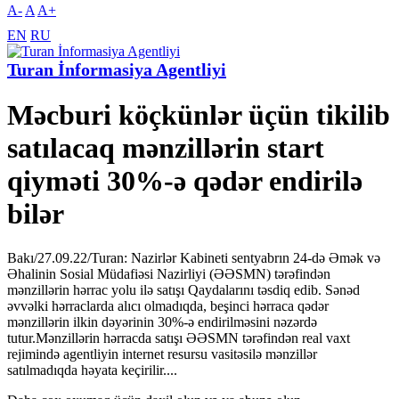
A-
A
A+
EN
RU
Turan İnformasiya Agentliyi
Məcburi köçkünlər üçün tikilib
satılacaq mənzillərin start
qiyməti 30%-ə qədər endirilə
bilər
Bakı/27.09.22/Turan: Nazirlər Kabineti sentyabrın 24-də Əmək və
Əhalinin Sosial Müdafiəsi Nazirliyi (ƏƏSMN) tərəfindən
mənzillərin hərrac yolu ilə satışı Qaydalarını təsdiq edib. Sənəd
əvvəlki hərraclarda alıcı olmadıqda, beşinci hərraca qədər
mənzillərin ilkin dəyərinin 30%-ə endirilməsini nəzərdə
tutur.Mənzillərin hərracda satışı ƏƏSMN tərəfindən real vaxt
rejimində agentliyin internet resursu vasitəsilə mənzillər
satılmadıqda həyata keçirilir....