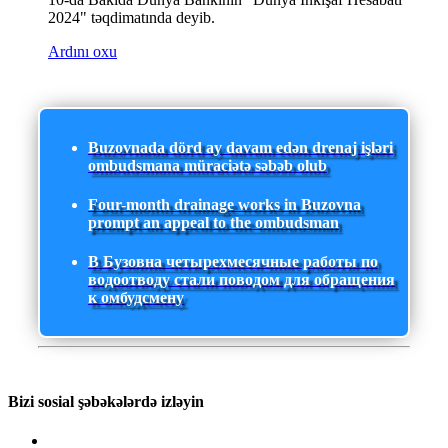
2024" təqdimatında deyib.
Ardını oxu
Buzovnada dörd ay davam edən drenaj işləri
ombudsmana müraciətə səbəb olub
Four-month drainage works in Buzovna
prompt an appeal to the ombudsman
В Бузовна четырехмесячные работы по
водоотводу стали поводом для обращения
к омбудсмену
Bizi sosial şəbəkələrdə izləyin