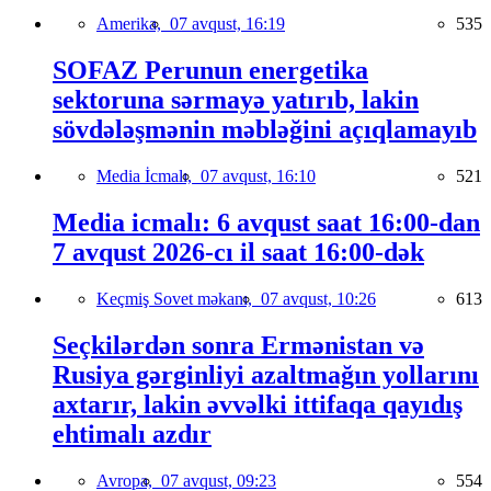
Amerika,
07 avqust, 16:19
535
SOFAZ Perunun energetika
sektoruna sərmayə yatırıb, lakin
sövdələşmənin məbləğini açıqlamayıb
Media İcmalı,
07 avqust, 16:10
521
Media icmalı: 6 avqust saat 16:00-dan
7 avqust 2026-cı il saat 16:00-dək
Keçmiş Sovet məkanı,
07 avqust, 10:26
613
Seçkilərdən sonra Ermənistan və
Rusiya gərginliyi azaltmağın yollarını
axtarır, lakin əvvəlki ittifaqa qayıdış
ehtimalı azdır
Avropa,
07 avqust, 09:23
554