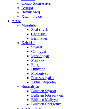
Cənub-Şərqi Asiya
Avropa
Böyük Şərq
Xəzər hövzəsi
Arxiv
Müsahibə
Sual-cavab
Çətin sual
Bizimkiler
Xəbərlər
Siyasət
Cəmiyyət
İqtisadiyyat
Maliyyə
Enerji
Dünyada
Mədəniyyət
Foto sessiyalar
Aktual Reportaj
Buraxılışlar
Bülleten Siyasət
Bülleten İqtisadiyyat
Bülleten Maliyyə
Bülleten Energetika
Söz istəyirəm