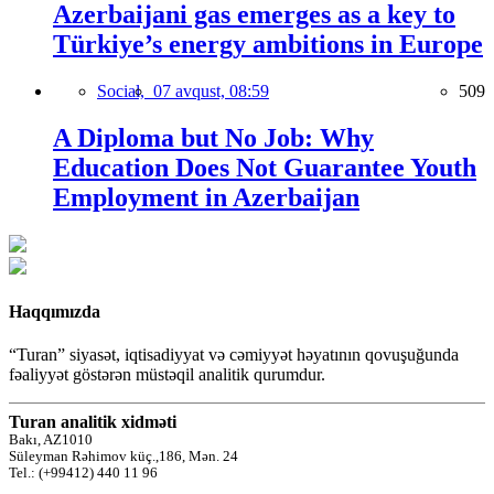
Azerbaijani gas emerges as a key to
Türkiye’s energy ambitions in Europe
Social,
07 avqust, 08:59
509
A Diploma but No Job: Why
Education Does Not Guarantee Youth
Employment in Azerbaijan
Haqqımızda
“Turan” siyasət, iqtisadiyyat və cəmiyyət həyatının qovuşuğunda
fəaliyyət göstərən müstəqil analitik qurumdur.
Turan analitik xidməti
Bakı, AZ1010
Süleyman Rəhimov küç.,186, Mən. 24
Tel.: (+99412) 440 11 96