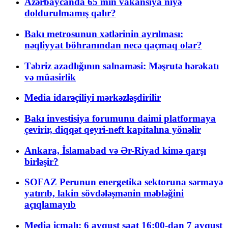
Azərbaycanda 65 min vakansiya niyə
doldurulmamış qalır?
Bakı metrosunun xətlərinin ayrılması:
nəqliyyat böhranından necə qaçmaq olar?
Təbriz azadlığının salnaməsi: Məşrutə hərəkatı
və müasirlik
Media idarəçiliyi mərkəzləşdirilir
Bakı investisiya forumunu daimi platformaya
çevirir, diqqət qeyri-neft kapitalına yönəlir
Ankara, İslamabad və Ər-Riyad kimə qarşı
birləşir?
SOFAZ Perunun energetika sektoruna sərmayə
yatırıb, lakin sövdələşmənin məbləğini
açıqlamayıb
Media icmalı: 6 avqust saat 16:00-dan 7 avqust