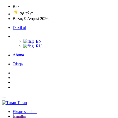
Bakı
0
28.2
C
Bazar, 9 Avqust 2026
Daxil ol
Abunə
Əlaqə
Turan
Ekspress təhlil
İcmallar