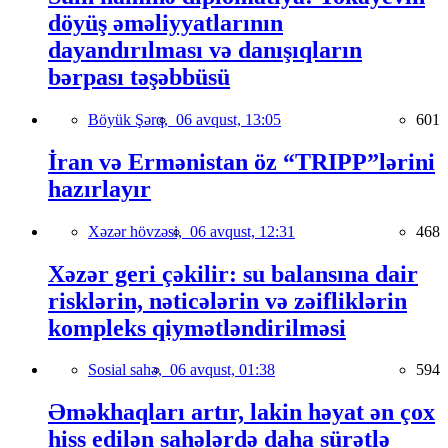
döyüş əməliyyatlarının
dayandırılması və danışıqların
bərpası təşəbbüsü
Böyük Şərq,
06 avqust, 13:05
601
İran və Ermənistan öz “TRIPP”lərini
hazırlayır
Xəzər hövzəsi,
06 avqust, 12:31
468
Xəzər geri çəkilir: su balansına dair
risklərin, nəticələrin və zəifliklərin
kompleks qiymətləndirilməsi
Sosial sahə,
06 avqust, 01:38
594
Əməkhaqları artır, lakin həyat ən çox
hiss edilən sahələrdə daha sürətlə