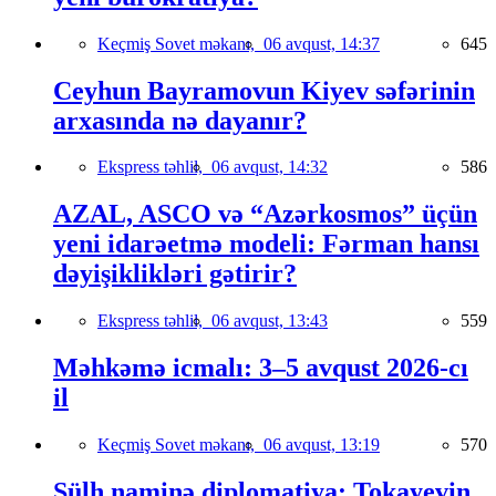
Keçmiş Sovet məkanı,
06 avqust, 14:37
645
Ceyhun Bayramovun Kiyev səfərinin
arxasında nə dayanır?
Ekspress təhlil,
06 avqust, 14:32
586
AZAL, ASCO və “Azərkosmos” üçün
yeni idarəetmə modeli: Fərman hansı
dəyişiklikləri gətirir?
Ekspress təhlil,
06 avqust, 13:43
559
Məhkəmə icmalı: 3–5 avqust 2026-cı
il
Keçmiş Sovet məkanı,
06 avqust, 13:19
570
Sülh naminə diplomatiya: Tokayevin