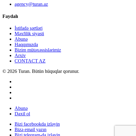
agency@turan.az
Faydalı
İstifadə şərtləri
Məxfilik siyasti
Abunə
Haqqımızda
Bizim mütəxəssislərimiz
Arxiv
CONTACT AZ
© 2026 Turan. Bütün hüquqlar qorunur.
Abunə
Daxil ol
Bizi facebookda izləyin
Bizə email yazın
Bizi teleqram-da izləyin