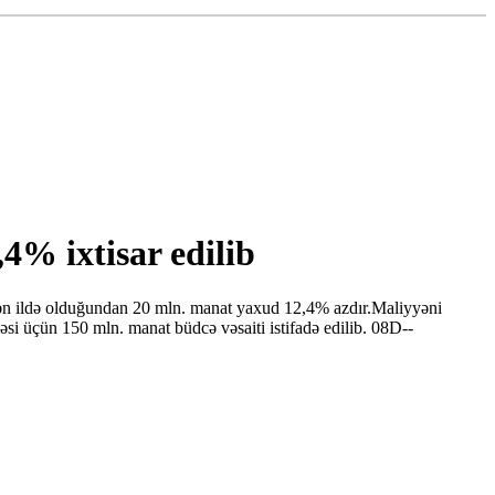
,4% ixtisar edilib
a ötən ildə olduğundan 20 mln. manat yaxud 12,4% azdır.Maliyyəni
si üçün 150 mln. manat büdcə vəsaiti istifadə edilib. 08D--