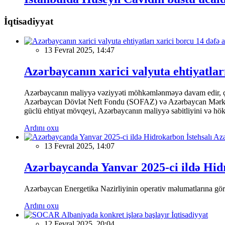
İqtisadiyyat
13 Fevral 2025, 14:47
Azərbaycanın xarici valyuta ehtiyatları
Azərbaycanın maliyyə vəziyyəti möhkəmlənməyə davam edir, çünk
Azərbaycan Dövlət Neft Fondu (SOFAZ) və Azərbaycan Mərkəzi Ba
güclü ehtiyat mövqeyi, Azərbaycanın maliyyə sabitliyini və hökumə
Ardını oxu
13 Fevral 2025, 14:07
Azərbaycanda Yanvar 2025-ci ildə Hidr
Azərbaycan Energetika Nazirliyinin operativ məlumatlarına görə,
Ardını oxu
İqtisadiyyat
12 Fevral 2025, 20:04