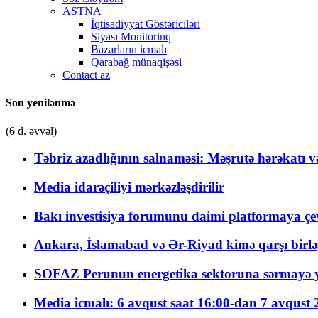
ASTNA
İqtisadiyyat Göstəriciləri
Siyası Monitorinq
Bazarların icmalı
Qarabağ münaqişəsi
Contact az
Son yenilənmə
(6 d. əvvəl)
Təbriz azadlığının salnaməsi: Məşrutə hərəkatı v
Media idarəçiliyi mərkəzləşdirilir
Bakı investisiya forumunu daimi platformaya çevi
Ankara, İslamabad və Ər-Riyad kimə qarşı birlə
SOFAZ Perunun energetika sektoruna sərmayə ya
Media icmalı: 6 avqust saat 16:00-dan 7 avqust 2