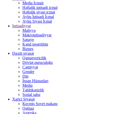
Media İcmalı
Həftəlik iqtisadi icmal
Həftəlik siyasi icmal
Aylıq İqtisadi İcmal
Aylıq Siyasi İcmal
İqtisadiyyat
Maliyyə
Makroiqtisadiyyat
Sənaye
Kənd təsərrüfatı
Biznes
Daxili siyasət
Qanunvericilik
Dövlət quruculuğu
Cəmiyyət
Gender
Din
İnsan Hüquqları
Media
Təhlükəsizlik
Sosial sahə
Xarici Siyasət
Keçmiş Sovet məkanı
Qafqaz
Amerika