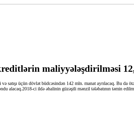
reditlərin maliyyələşdirilməsi 12
ntisi və satışı üçün dövlət büdcəsindən 142 mln. manat ayrılacaq. Bu d
 alacaq.2018-ci ildə əhalinin güzəştli mənzil tələbatının təmin edilmə