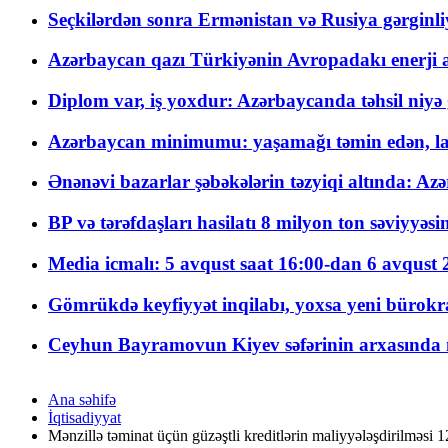
Seçkilərdən sonra Ermənistan və Rusiya gərginliyi
Azərbaycan qazı Türkiyənin Avropadakı enerji am
Diplom var, iş yoxdur: Azərbaycanda təhsil niyə
Azərbaycan minimumu: yaşamağı təmin edən, la
Ənənəvi bazarlar şəbəkələrin təzyiqi altında: Azə
BP və tərəfdaşları hasilatı 8 milyon ton səviyyəs
Media icmalı: 5 avqust saat 16:00-dan 6 avqust 2
Gömrükdə keyfiyyət inqilabı, yoxsa yeni bürokr
Ceyhun Bayramovun Kiyev səfərinin arxasında 
Ana səhifə
İqtisadiyyat
Mənzillə təminat üçün güzəştli kreditlərin maliyyələşdirilməsi 1