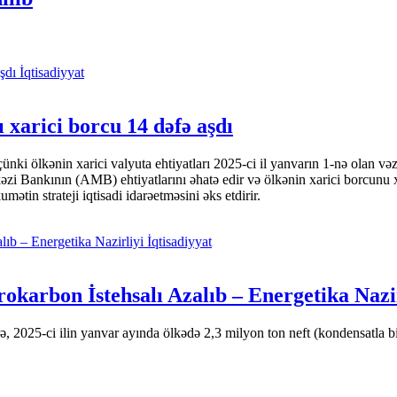
İqtisadiyyat
 xarici borcu 14 dəfə aşdı
i ölkənin xarici valyuta ehtiyatları 2025-ci il yanvarın 1-nə olan və
nkının (AMB) ehtiyatlarını əhatə edir və ölkənin xarici borcunu xeyli
tin strateji iqtisadi idarəetməsini əks etdirir.
İqtisadiyyat
okarbon İstehsalı Azalıb – Energetika Nazi
 2025-ci ilin yanvar ayında ölkədə 2,3 milyon ton neft (kondensatla bir