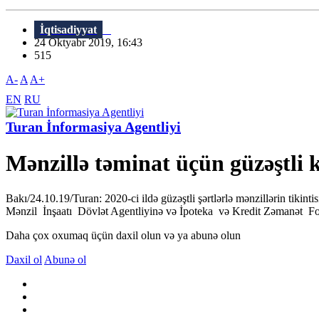
İqtisadiyyat
24 Oktyabr 2019, 16:43
515
A-
A
A+
EN
RU
Turan İnformasiya Agentliyi
Mənzillə təminat üçün güzəştli k
Bakı/24.10.19/Turan: 2020-ci ildə güzəştli şərtlərlə mənzillərin tiki
Mənzil İnşaatı Dövlət Agentliyinə və İpoteka və Kredit Zəmanət Fondu
Daha çox oxumaq üçün daxil olun və ya abunə olun
Daxil ol
Abunə ol