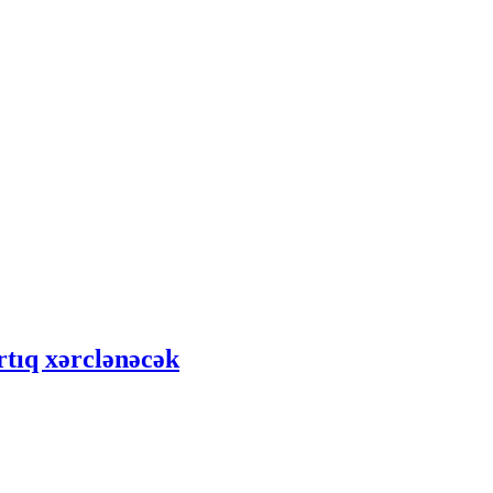
rtıq xərclənəcək