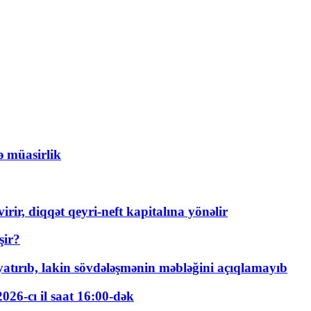
ə müasirlik
rir, diqqət qeyri-neft kapitalına yönəlir
şir?
tırıb, lakin sövdələşmənin məbləğini açıqlamayıb
026-cı il saat 16:00-dək