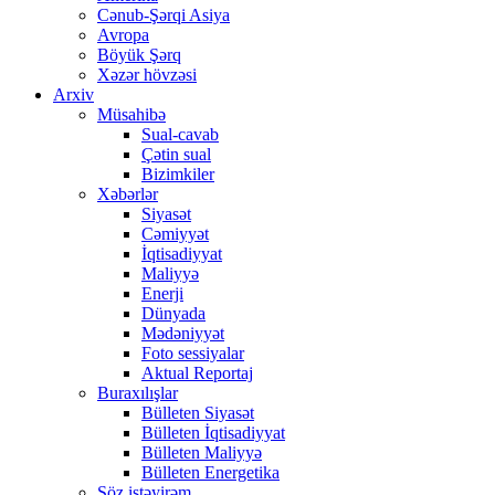
Cənub-Şərqi Asiya
Avropa
Böyük Şərq
Xəzər hövzəsi
Arxiv
Müsahibə
Sual-cavab
Çətin sual
Bizimkiler
Xəbərlər
Siyasət
Cəmiyyət
İqtisadiyyat
Maliyyə
Enerji
Dünyada
Mədəniyyət
Foto sessiyalar
Aktual Reportaj
Buraxılışlar
Bülleten Siyasət
Bülleten İqtisadiyyat
Bülleten Maliyyə
Bülleten Energetika
Söz istəyirəm