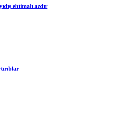
yıdış ehtimalı azdır
tırıblar