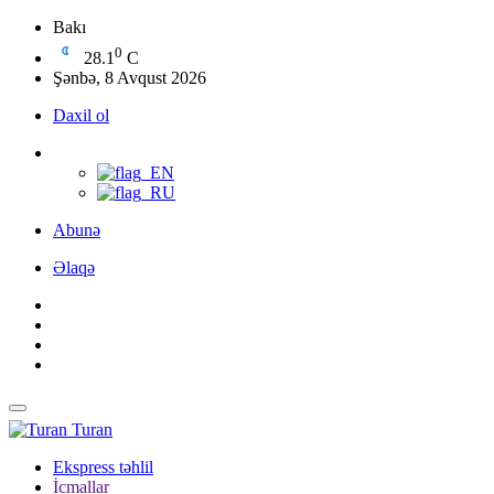
Bakı
0
28.1
C
Şənbə, 8 Avqust 2026
Daxil ol
Abunə
Əlaqə
Turan
Ekspress təhlil
İcmallar