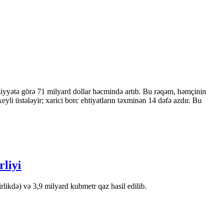
ziyyətə görə 71 milyard dollar həcmində artıb. Bu rəqəm, həmçinin
 üstələyir; xarici borc ehtiyatların təxminən 14 dəfə azdır. Bu
rliyi
likdə) və 3,9 milyard kubmetr qaz hasil edilib.