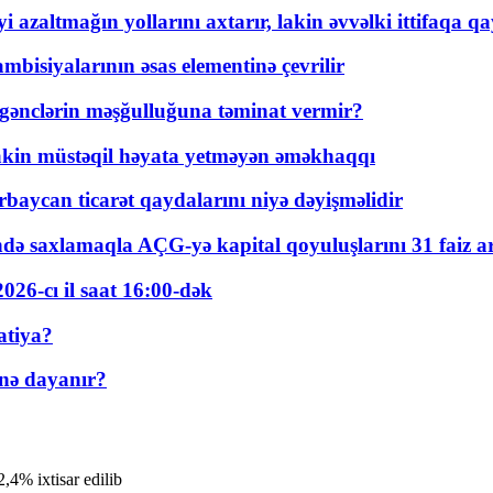
 azaltmağın yollarını axtarır, lakin əvvəlki ittifaqa qa
bisiyalarının əsas elementinə çevrilir
 gənclərin məşğulluğuna təminat vermir?
kin müstəqil həyata yetməyən əməkhaqqı
rbaycan ticarət qaydalarını niyə dəyişməlidir
ində saxlamaqla AÇG-yə kapital qoyuluşlarını 31 faiz ar
026-cı il saat 16:00-dək
atiya?
nə dayanır?
2,4% ixtisar edilib