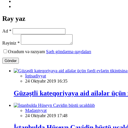
Rəy yaz
Ad *
Rəyiniz *
Oxudum və razıyam
Şərh göndərmə qaydaları
Göndər
İqtisadiyyat
24 Oktyabr 2019 16:35
Güzəştli kateqoriyaya aid ailələr üçün 
Mədəniyyət
24 Oktyabr 2019 17:48
İstanbulda Hüseyn Cavidin büstü ucald