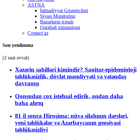
ASTNA
İqtisadiyyat Göstəriciləri
Siyası Monitorinq
Bazarların icmalı
Qarabağ münaqişəsi
Contact az
Son yenilənmə
(2 saat əvvəl)
Xəzərin sahilləri kimindir? Sanitar-epidemioloji
təhlükəsizlik, dövlət məsuliyyəti və vətəndaş
davranışı
Qonşudan çox istehsal edirik, ondan daha
baha alırıq
81 il sonra Hiroşima: nüvə silahının dərsləri,
yeni təhlükələr və Azərbaycanın geosiyasi
təhlükəsizliyi