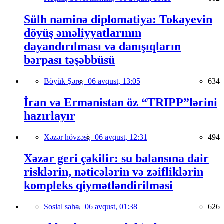
Sülh naminə diplomatiya: Tokayevin
döyüş əməliyyatlarının
dayandırılması və danışıqların
bərpası təşəbbüsü
Böyük Şərq,
06 avqust, 13:05
634
İran və Ermənistan öz “TRIPP”lərini
hazırlayır
Xəzər hövzəsi,
06 avqust, 12:31
494
Xəzər geri çəkilir: su balansına dair
risklərin, nəticələrin və zəifliklərin
kompleks qiymətləndirilməsi
Sosial sahə,
06 avqust, 01:38
626