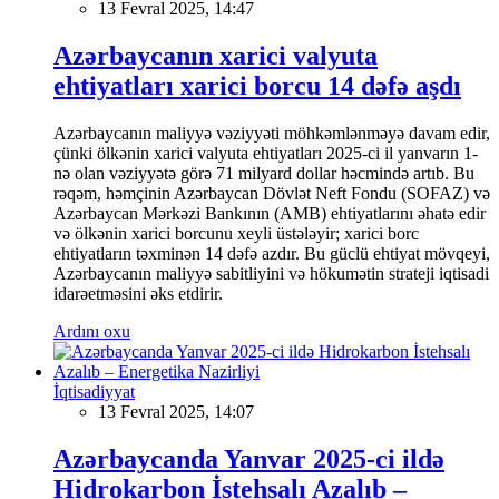
13 Fevral 2025, 14:47
Azərbaycanın xarici valyuta
ehtiyatları xarici borcu 14 dəfə aşdı
Azərbaycanın maliyyə vəziyyəti möhkəmlənməyə davam edir,
çünki ölkənin xarici valyuta ehtiyatları 2025-ci il yanvarın 1-
nə olan vəziyyətə görə 71 milyard dollar həcmində artıb. Bu
rəqəm, həmçinin Azərbaycan Dövlət Neft Fondu (SOFAZ) və
Azərbaycan Mərkəzi Bankının (AMB) ehtiyatlarını əhatə edir
və ölkənin xarici borcunu xeyli üstələyir; xarici borc
ehtiyatların təxminən 14 dəfə azdır. Bu güclü ehtiyat mövqeyi,
Azərbaycanın maliyyə sabitliyini və hökumətin strateji iqtisadi
idarəetməsini əks etdirir.
Ardını oxu
İqtisadiyyat
13 Fevral 2025, 14:07
Azərbaycanda Yanvar 2025-ci ildə
Hidrokarbon İstehsalı Azalıb –