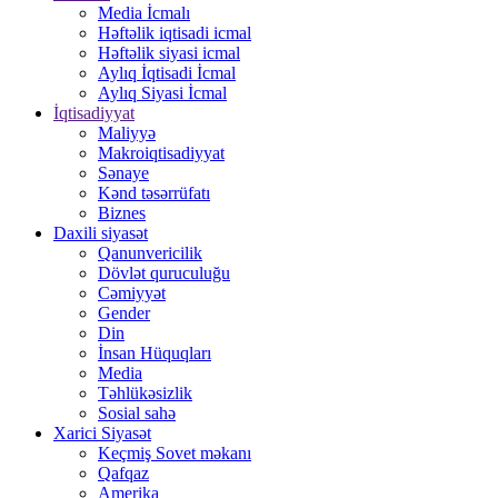
Media İcmalı
Həftəlik iqtisadi icmal
Həftəlik siyasi icmal
Aylıq İqtisadi İcmal
Aylıq Siyasi İcmal
İqtisadiyyat
Maliyyə
Makroiqtisadiyyat
Sənaye
Kənd təsərrüfatı
Biznes
Daxili siyasət
Qanunvericilik
Dövlət quruculuğu
Cəmiyyət
Gender
Din
İnsan Hüquqları
Media
Təhlükəsizlik
Sosial sahə
Xarici Siyasət
Keçmiş Sovet məkanı
Qafqaz
Amerika