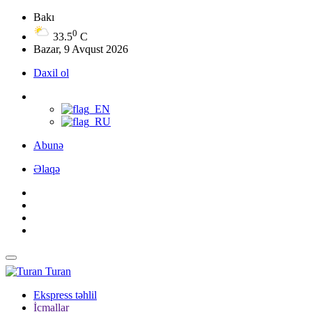
Bakı
0
33.5
C
Bazar, 9 Avqust 2026
Daxil ol
Abunə
Əlaqə
Turan
Ekspress təhlil
İcmallar