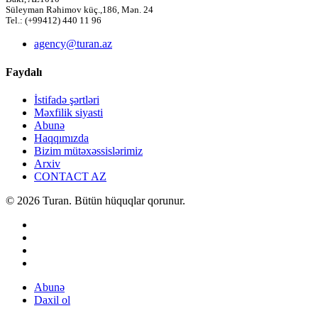
Süleyman Rəhimov küç.,186, Mən. 24
Tel.: (+99412) 440 11 96
agency@turan.az
Faydalı
İstifadə şərtləri
Məxfilik siyasti
Abunə
Haqqımızda
Bizim mütəxəssislərimiz
Arxiv
CONTACT AZ
© 2026 Turan. Bütün hüquqlar qorunur.
Abunə
Daxil ol