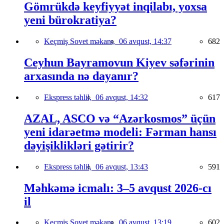
Gömrükdə keyfiyyət inqilabı, yoxsa
yeni bürokratiya?
Keçmiş Sovet məkanı,
06 avqust, 14:37
682
Ceyhun Bayramovun Kiyev səfərinin
arxasında nə dayanır?
Ekspress təhlil,
06 avqust, 14:32
617
AZAL, ASCO və “Azərkosmos” üçün
yeni idarəetmə modeli: Fərman hansı
dəyişiklikləri gətirir?
Ekspress təhlil,
06 avqust, 13:43
591
Məhkəmə icmalı: 3–5 avqust 2026-cı
il
Keçmiş Sovet məkanı,
06 avqust, 13:19
602