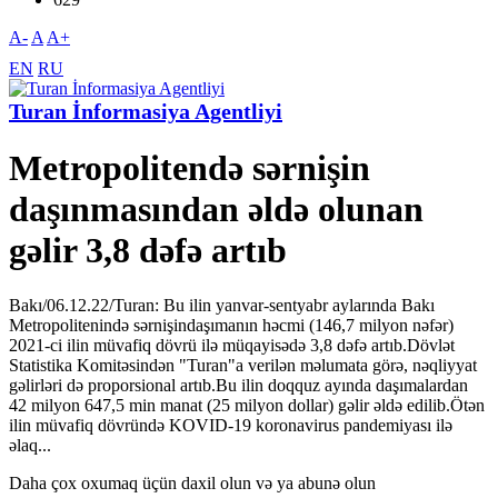
A-
A
A+
EN
RU
Turan İnformasiya Agentliyi
Metropolitendə sərnişin
daşınmasından əldə olunan
gəlir 3,8 dəfə artıb
Bakı/06.12.22/Turan: Bu ilin yanvar-sentyabr aylarında Bakı
Metropolitenində sərnişindaşımanın həcmi (146,7 milyon nəfər)
2021-ci ilin müvafiq dövrü ilə müqayisədə 3,8 dəfə artıb.Dövlət
Statistika Komitəsindən "Turan"a verilən məlumata görə, nəqliyyat
gəlirləri də proporsional artıb.Bu ilin doqquz ayında daşımalardan
42 milyon 647,5 min manat (25 milyon dollar) gəlir əldə edilib.Ötən
ilin müvafiq dövründə KOVID-19 koronavirus pandemiyası ilə
əlaq...
Daha çox oxumaq üçün daxil olun və ya abunə olun