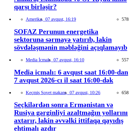
qarşı birləşir?
Amerika,
07 avqust, 16:19
578
SOFAZ Perunun energetika
sektoruna sərmayə yatırıb, lakin
sövdələşmənin məbləğini açıqlamayıb
Media İcmalı,
07 avqust, 16:10
557
Media icmalı: 6 avqust saat 16:00-dan
7 avqust 2026-cı il saat 16:00-dək
Keçmiş Sovet məkanı,
07 avqust, 10:26
658
Seçkilərdən sonra Ermənistan və
Rusiya gərginliyi azaltmağın yollarını
axtarır, lakin əvvəlki ittifaqa qayıdış
ehtimalı azdır