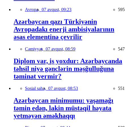
Avropa,
07 avqust, 09:23
595
Azərbaycan qazı Türkiyənin
Avropadakı enerji ambisiyalarının
əsas elementinə çevrilir
Cəmiyyət,
07 avqust, 08:59
547
Diplom var, iş yoxdur: Azərbaycanda
təhsil niyə gənclərin məşğulluğuna
təminat vermir?
Sosial sahə,
07 avqust, 08:53
551
Azərbaycan minimumu: yaşamağı
təmin edən, lakin müstəqil həyata
yetməyən əməkhaqqı