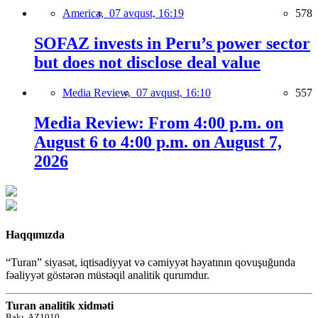
America,
07 avqust, 16:19
578
SOFAZ invests in Peru’s power sector
but does not disclose deal value
Media Review,
07 avqust, 16:10
557
Media Review: From 4:00 p.m. on
August 6 to 4:00 p.m. on August 7,
2026
Haqqımızda
“Turan” siyasət, iqtisadiyyat və cəmiyyət həyatının qovuşuğunda
fəaliyyət göstərən müstəqil analitik qurumdur.
Turan analitik xidməti
Bakı, AZ1010