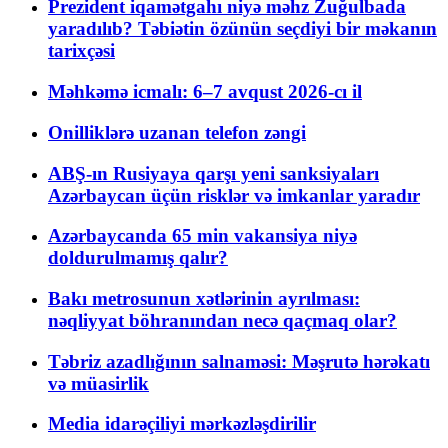
Prezident iqamətgahı niyə məhz Zuğulbada
yaradılıb? Təbiətin özünün seçdiyi bir məkanın
tarixçəsi
Məhkəmə icmalı: 6–7 avqust 2026-cı il
Onilliklərə uzanan telefon zəngi
ABŞ-ın Rusiyaya qarşı yeni sanksiyaları
Azərbaycan üçün risklər və imkanlar yaradır
Azərbaycanda 65 min vakansiya niyə
doldurulmamış qalır?
Bakı metrosunun xətlərinin ayrılması:
nəqliyyat böhranından necə qaçmaq olar?
Təbriz azadlığının salnaməsi: Məşrutə hərəkatı
və müasirlik
Media idarəçiliyi mərkəzləşdirilir