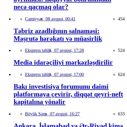
necə qaçmaq olar?
Cəmiyyət,
08 avqust, 00:41
454
Təbriz azadlığının salnaməsi:
Məşrutə hərəkatı və müasirlik
Ekspress təhlil,
07 avqust, 17:28
524
Media idarəçiliyi mərkəzləşdirilir
Ekspress təhlil,
07 avqust, 17:00
624
Bakı investisiya forumunu daimi
platformaya çevirir, diqqət qeyri-neft
kapitalına yönəlir
Böyük Şərq,
07 avqust, 16:27
633
Ankara, İslamabad və Ər-Riyad kimə