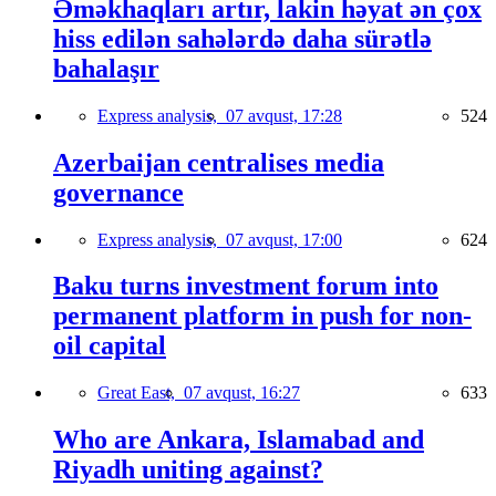
Əməkhaqları artır, lakin həyat ən çox
hiss edilən sahələrdə daha sürətlə
bahalaşır
Express analysis,
07 avqust, 17:28
524
Azerbaijan centralises media
governance
Express analysis,
07 avqust, 17:00
624
Baku turns investment forum into
permanent platform in push for non-
oil capital
Great East,
07 avqust, 16:27
633
Who are Ankara, Islamabad and
Riyadh uniting against?