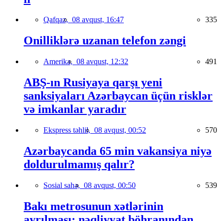
Qafqaz,
08 avqust, 16:47
335
Onilliklərə uzanan telefon zəngi
Amerika,
08 avqust, 12:32
491
ABŞ-ın Rusiyaya qarşı yeni
sanksiyaları Azərbaycan üçün risklər
və imkanlar yaradır
Ekspress təhlil,
08 avqust, 00:52
570
Azərbaycanda 65 min vakansiya niyə
doldurulmamış qalır?
Sosial sahə,
08 avqust, 00:50
539
Bakı metrosunun xətlərinin
ayrılması: nəqliyyat böhranından