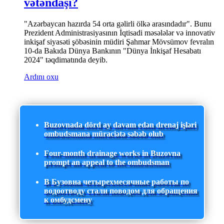
vətəndaşı?
"Azərbaycan hazırda 54 orta gəlirli ölkə arasındadır". Bunu
Prezident Administrasiyasının İqtisadi məsələlər və innovativ
inkişaf siyasəti şöbəsinin müdiri Şahmar Mövsümov fevralın
10-da Bakıda Dünya Bankının "Dünya İnkişaf Hesabatı
2024" təqdimatında deyib.
Ardını oxu
Buzovnada dörd ay davam edən drenaj işləri
ombudsmana müraciətə səbəb olub
Four-month drainage works in Buzovna
prompt an appeal to the ombudsman
В Бузовна четырехмесячные работы по
водоотводу стали поводом для обращения
к омбудсмену