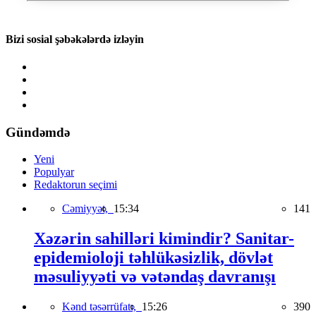
Bizi sosial şəbəkələrdə izləyin
Gündəmdə
Yeni
Populyar
Redaktorun seçimi
Cəmiyyət,
15:34
141
Xəzərin sahilləri kimindir? Sanitar-
epidemioloji təhlükəsizlik, dövlət
məsuliyyəti və vətəndaş davranışı
Kənd təsərrüfatı,
15:26
390