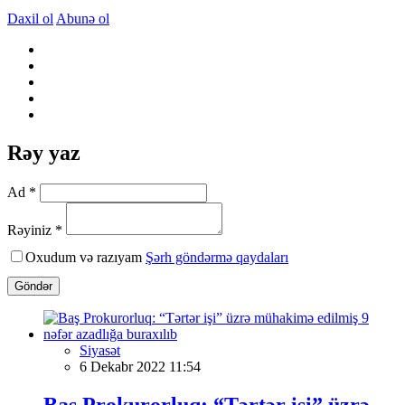
Daxil ol
Abunə ol
Rəy yaz
Ad *
Rəyiniz *
Oxudum və razıyam
Şərh göndərmə qaydaları
Göndər
Siyasət
6 Dekabr 2022 11:54
Baş Prokurorluq: “Tərtər işi” üzrə