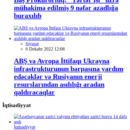
mühakimə edilmiş 9 nəfər azadlığa
buraxılıb
Siyasət
6 Dekabr 2022 12:08
ABŞ və Avropa İttifaqı Ukrayna
infrastrukturunun bərpasına yardım
edəcəklər və Rusiyanın enerji
resurslarından asılılığı aradan
qaldıracaqlar
İqtisadiyyat
İqtisadiyyat