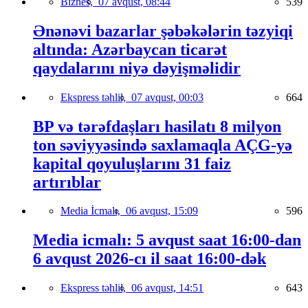
Biznes,
07 avqust, 08:44
539
Ənənəvi bazarlar şəbəkələrin təzyiqi
altında: Azərbaycan ticarət
qaydalarını niyə dəyişməlidir
Ekspress təhlil,
07 avqust, 00:03
664
BP və tərəfdaşları hasilatı 8 milyon
ton səviyyəsində saxlamaqla AÇG-yə
kapital qoyuluşlarını 31 faiz
artırıblar
Media İcmalı,
06 avqust, 15:09
596
Media icmalı: 5 avqust saat 16:00-dan
6 avqust 2026-cı il saat 16:00-dək
Ekspress təhlil,
06 avqust, 14:51
643