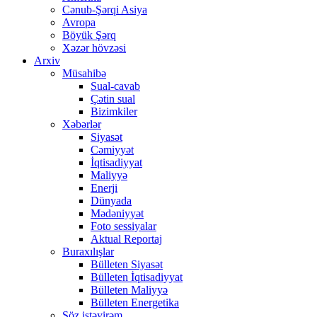
Cənub-Şərqi Asiya
Avropa
Böyük Şərq
Xəzər hövzəsi
Arxiv
Müsahibə
Sual-cavab
Çətin sual
Bizimkiler
Xəbərlər
Siyasət
Cəmiyyət
İqtisadiyyat
Maliyyə
Enerji
Dünyada
Mədəniyyət
Foto sessiyalar
Aktual Reportaj
Buraxılışlar
Bülleten Siyasət
Bülleten İqtisadiyyat
Bülleten Maliyyə
Bülleten Energetika
Söz istəyirəm