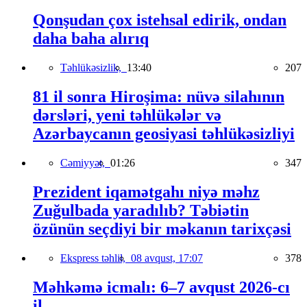
Qonşudan çox istehsal edirik, ondan
daha baha alırıq
Təhlükəsizlik,
13:40
207
81 il sonra Hiroşima: nüvə silahının
dərsləri, yeni təhlükələr və
Azərbaycanın geosiyasi təhlükəsizliyi
Cəmiyyət,
01:26
347
Prezident iqamətgahı niyə məhz
Zuğulbada yaradılıb? Təbiətin
özünün seçdiyi bir məkanın tarixçəsi
Ekspress təhlil,
08 avqust, 17:07
378
Məhkəmə icmalı: 6–7 avqust 2026-cı
il