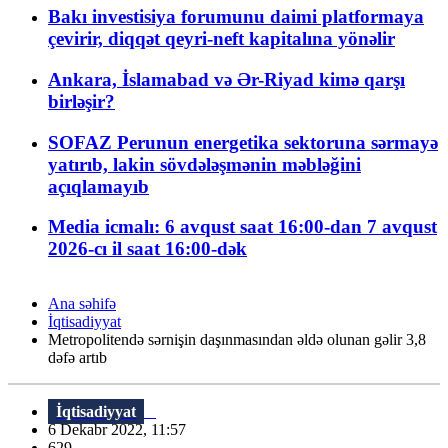
Bakı investisiya forumunu daimi platformaya
çevirir, diqqət qeyri-neft kapitalına yönəlir
Ankara, İslamabad və Ər-Riyad kimə qarşı
birləşir?
SOFAZ Perunun energetika sektoruna sərmayə
yatırıb, lakin sövdələşmənin məbləğini
açıqlamayıb
Media icmalı: 6 avqust saat 16:00-dan 7 avqust
2026-cı il saat 16:00-dək
Ana səhifə
İqtisadiyyat
Metropolitendə sərnişin daşınmasından əldə olunan gəlir 3,8
dəfə artıb
İqtisadiyyat
6 Dekabr 2022, 11:57
629