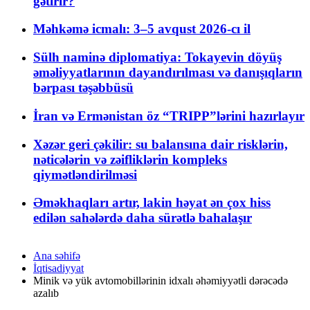
gətirir?
Məhkəmə icmalı: 3–5 avqust 2026-cı il
Sülh naminə diplomatiya: Tokayevin döyüş
əməliyyatlarının dayandırılması və danışıqların
bərpası təşəbbüsü
İran və Ermənistan öz “TRIPP”lərini hazırlayır
Xəzər geri çəkilir: su balansına dair risklərin,
nəticələrin və zəifliklərin kompleks
qiymətləndirilməsi
Əməkhaqları artır, lakin həyat ən çox hiss
edilən sahələrdə daha sürətlə bahalaşır
Ana səhifə
İqtisadiyyat
Minik və yük avtomobillərinin idxalı əhəmiyyətli dərəcədə
azalıb