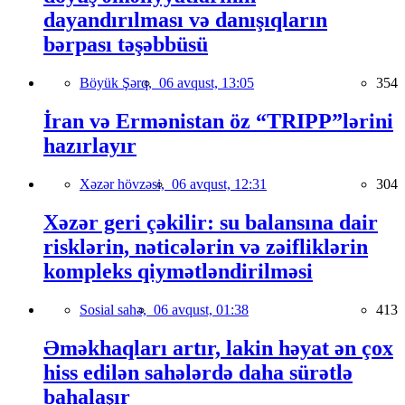
dayandırılması və danışıqların
bərpası təşəbbüsü
Böyük Şərq,
06 avqust, 13:05
354
İran və Ermənistan öz “TRIPP”lərini
hazırlayır
Xəzər hövzəsi,
06 avqust, 12:31
304
Xəzər geri çəkilir: su balansına dair
risklərin, nəticələrin və zəifliklərin
kompleks qiymətləndirilməsi
Sosial sahə,
06 avqust, 01:38
413
Əməkhaqları artır, lakin həyat ən çox
hiss edilən sahələrdə daha sürətlə
bahalaşır