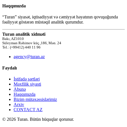
Haqqımızda
“Turan” siyasət, iqtisadiyyat və cəmiyyət həyatının qovuşuğunda
fəaliyyət göstərən müstəqil analitik qurumdur.
Turan analitik xidməti
Bakı, AZ1010
Süleyman Rəhimov küç.,186, Mən. 24
Tel.: (+99412) 440 11 96
agency@turan.az
Faydalı
İstifadə şərtləri
Məxfilik siyasti
Abunə
Haqqımızda
Bizim mütəxəssislərimiz
Arxiv
CONTACT AZ
© 2026 Turan. Bütün hüquqlar qorunur.