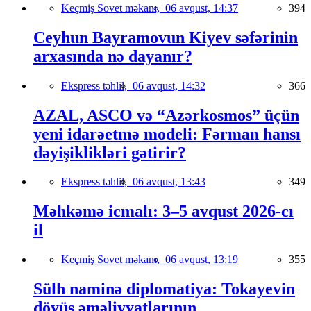
Keçmiş Sovet məkanı,
06 avqust, 14:37
394
Ceyhun Bayramovun Kiyev səfərinin
arxasında nə dayanır?
Ekspress təhlil,
06 avqust, 14:32
366
AZAL, ASCO və “Azərkosmos” üçün
yeni idarəetmə modeli: Fərman hansı
dəyişiklikləri gətirir?
Ekspress təhlil,
06 avqust, 13:43
349
Məhkəmə icmalı: 3–5 avqust 2026-cı
il
Keçmiş Sovet məkanı,
06 avqust, 13:19
355
Sülh naminə diplomatiya: Tokayevin
döyüş əməliyyatlarının