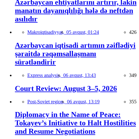
Azərbaycan ehtiyatlarını artırır, lakin
manatın dayanıqlılığı hələ də neftdən
asılıdır
Makroiqtisadiyyat,
05 avqust, 01:24
426
Azərbaycan iqtisadi artımın zəiflədiyi
şəraitdə rəqəmsallaşmanı
sürətləndirir
Express analysis,
06 avqust, 13:43
349
Court Review: August 3–5, 2026
Post-Soviet region,
06 avqust, 13:19
355
Diplomacy in the Name of Peace:
Tokayev’s Initiative to Halt Hostilities
and Resume Negotiations