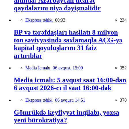
altında: Azərbaycan ticarət
qaydalarını niyə dəyişməlidir
Ekspress təhlil,
00:03
234
BP və tərəfdaşları hasilatı 8 milyon
ton səviyyəsində saxlamaqla AÇG-yə
kapital qoyuluşlarını 31 faiz
artırıblar
Media İcmalı,
06 avqust, 15:09
352
Media icmalı: 5 avqust saat 16:00-dan
6 avqust 2026-cı il saat 16:00-dək
Ekspress təhlil,
06 avqust, 14:51
370
Gömrükdə keyfiyyət inqilabı, yoxsa
yeni bürokratiya?