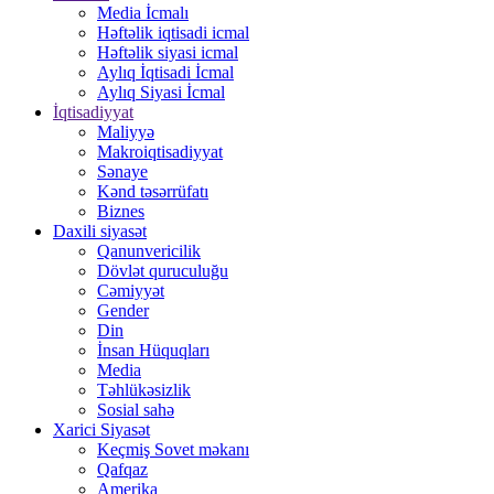
Media İcmalı
Həftəlik iqtisadi icmal
Həftəlik siyasi icmal
Aylıq İqtisadi İcmal
Aylıq Siyasi İcmal
İqtisadiyyat
Maliyyə
Makroiqtisadiyyat
Sənaye
Kənd təsərrüfatı
Biznes
Daxili siyasət
Qanunvericilik
Dövlət quruculuğu
Cəmiyyət
Gender
Din
İnsan Hüquqları
Media
Təhlükəsizlik
Sosial sahə
Xarici Siyasət
Keçmiş Sovet məkanı
Qafqaz
Amerika