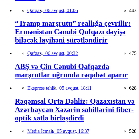
Qafqaz,
06 avqust, 01:06
443
“Tramp marşrutu” reallığa çevrilir:
Ermənistan Cənubi Qafqazı dəyişə
biləcək layihəni sürətləndirir
Qafqaz,
06 avqust, 00:32
475
ABŞ və Çin Cənubi Qafqazda
marşrutlar uğrunda rəqabət aparır
Ekspress təhlil,
05 avqust, 18:11
628
Rəqəmsal Orta Dəhliz: Qazaxıstan və
Azərbaycan Xəzərin sahillərini fiber-
optik xətlə birləşdirdi
Media İcmalı,
05 avqust, 16:37
528