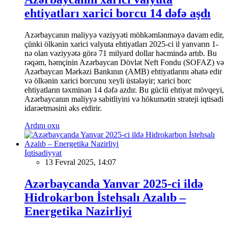
ehtiyatları xarici borcu 14 dəfə aşdı
Azərbaycanın maliyyə vəziyyəti möhkəmlənməyə davam edir,
çünki ölkənin xarici valyuta ehtiyatları 2025-ci il yanvarın 1-
nə olan vəziyyətə görə 71 milyard dollar həcmində artıb. Bu
rəqəm, həmçinin Azərbaycan Dövlət Neft Fondu (SOFAZ) və
Azərbaycan Mərkəzi Bankının (AMB) ehtiyatlarını əhatə edir
və ölkənin xarici borcunu xeyli üstələyir; xarici borc
ehtiyatların təxminən 14 dəfə azdır. Bu güclü ehtiyat mövqeyi,
Azərbaycanın maliyyə sabitliyini və hökumətin strateji iqtisadi
idarəetməsini əks etdirir.
Ardını oxu
İqtisadiyyat
13 Fevral 2025, 14:07
Azərbaycanda Yanvar 2025-ci ildə
Hidrokarbon İstehsalı Azalıb –
Energetika Nazirliyi