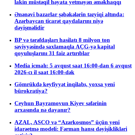
lakin müstəqil həyata yetməyən əməkhaqqı
Ənənəvi bazarlar şəbəkələrin təzyiqi altında:
Azərbaycan ticarət qaydalarını niyə
dəyişməlidir
BP və tərəfdaşları hasilatı 8 milyon ton
səviyyəsində saxlamaqla AÇG-yə kapital
qoyuluşlarını 31 faiz artırıblar
Media icmalı: 5 avqust saat 16:00-dan 6 avqust
2026-cı il saat 16:00-dək
Gömrükdə keyfiyyət inqilabı, yoxsa yeni
bürokratiya?
Ceyhun Bayramovun Kiyev səfərinin
arxasında nə dayanır?
AZAL, ASCO və “Azərkosmos” üçün yeni
idarəetmə modeli: Fərman hansı dəyişiklikləri