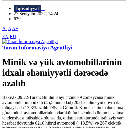
İqtisadiyyat
27 Sentyabr 2022, 14:24
629
A-
A
A+
EN
RU
Turan İnformasiya Agentliyi
Minik və yük avtomobillərinin
idxalı əhəmiyyətli dərəcədə
azalıb
Bakı/27.09.22/Turan: Bu ilin 8 ayı ərzində Azərbaycana minik
avtomobillərinin idxalı (45,5 min ədəd) 2021-ci ilin eyni dövrü ilə
müqayisədə 13,3% azalıb.Dövlət Gömrük Komitəsinin məlumatına
görə, minik avtomobillərinin tədarükünün həcmində ümumi azalma
tendensiyası müşahidə olunsa da, onların strukturunda irəliləyiş var:
hesabat dövründə 8210 hibrid avtomobil (+13,5%) və 267 elektrik