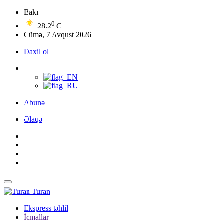
Bakı
0
28.2
C
Cümə, 7 Avqust 2026
Daxil ol
Abunə
Əlaqə
Turan
Ekspress təhlil
İcmallar