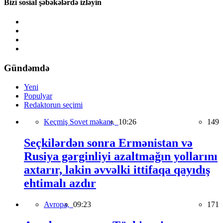
Bizi sosial şəbəkələrdə izləyin
Gündəmdə
Yeni
Populyar
Redaktorun seçimi
Keçmiş Sovet məkanı,
10:26
149
Seçkilərdən sonra Ermənistan və
Rusiya gərginliyi azaltmağın yollarını
axtarır, lakin əvvəlki ittifaqa qayıdış
ehtimalı azdır
Avropa,
09:23
171