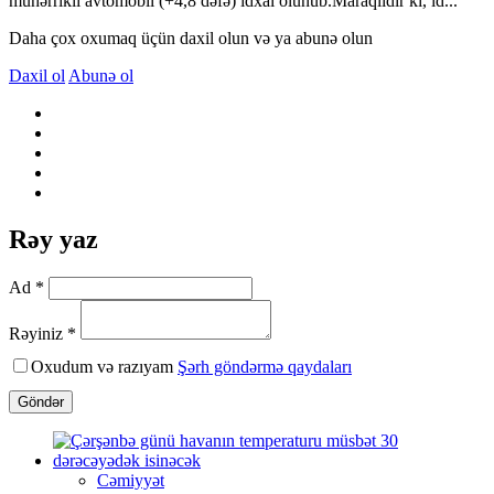
mühərrikli avtomobil (+4,8 dəfə) idxal olunub.Maraqlıdır ki, id...
Daha çox oxumaq üçün daxil olun və ya abunə olun
Daxil ol
Abunə ol
Rəy yaz
Ad *
Rəyiniz *
Oxudum və razıyam
Şərh göndərmə qaydaları
Göndər
Cəmiyyət