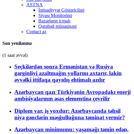
ASTNA
İqtisadiyyat Göstəriciləri
Siyası Monitorinq
Bazarların icmalı
Qarabağ münaqişəsi
Contact az
Son yenilənmə
(1 saat əvvəl)
Seçkilərdən sonra Ermənistan və Rusiya
gərginliyi azaltmağın yollarını axtarır, lakin
əvvəlki ittifaqa qayıdış ehtimalı azdır
Azərbaycan qazı Türkiyənin Avropadakı enerji
ambisiyalarının əsas elementinə çevrilir
Diplom var, iş yoxdur: Azərbaycanda təhsil
niyə gənclərin məşğulluğuna təminat vermir?
Azərbaycan minimumu: yaşamağı təmin edən,