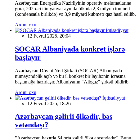
Azərbaycan Energetika Nazirliyinin operativ məlumatlarına
görə, 2025-ci ilin yanvar ayında ölkədə 2,3 milyon ton neft
(kondensatla birlikdə) və 3,9 milyard kubmetr qaz hasil edilib.
Ardını oxu
İqtisadiyyat
12 Fevral 2025, 20:04
SOCAR Albaniyada konkret işlərə
başlayır
Azərbaycan Dövlət Neft Şirkəti (SOCAR) Albaniyada
nümayəndəlik açıb və bu il konkret bir layihənin icrasına
başlamağa hazırlaşır, Albaniyanın "Albgaz" şirkəti bildirib.
Ardını oxu
İqtisadiyyat
12 Fevral 2025, 18:26
Azərbaycan gəlirli ölkədir, bəs
vətəndaşı?
"Azərbaycan hazırda 54 orta gəlirli ölkə arasındadır". Bunu