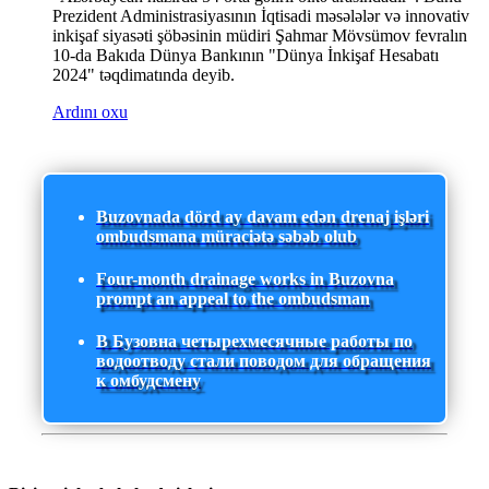
Prezident Administrasiyasının İqtisadi məsələlər və innovativ
inkişaf siyasəti şöbəsinin müdiri Şahmar Mövsümov fevralın
10-da Bakıda Dünya Bankının "Dünya İnkişaf Hesabatı
2024" təqdimatında deyib.
Ardını oxu
Buzovnada dörd ay davam edən drenaj işləri
ombudsmana müraciətə səbəb olub
Four-month drainage works in Buzovna
prompt an appeal to the ombudsman
В Бузовна четырехмесячные работы по
водоотводу стали поводом для обращения
к омбудсмену