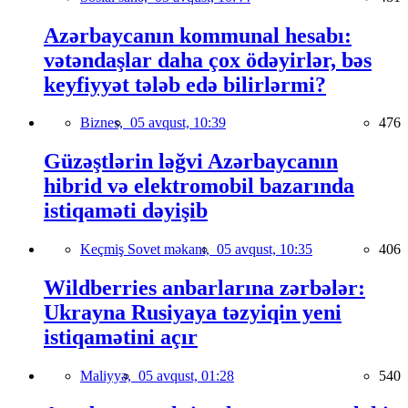
Azərbaycanın kommunal hesabı:
vətəndaşlar daha çox ödəyirlər, bəs
keyfiyyət tələb edə bilirlərmi?
Biznes,
05 avqust, 10:39
476
Güzəştlərin ləğvi Azərbaycanın
hibrid və elektromobil bazarında
istiqaməti dəyişib
Keçmiş Sovet məkanı,
05 avqust, 10:35
406
Wildberries anbarlarına zərbələr:
Ukrayna Rusiyaya təzyiqin yeni
istiqamətini açır
Maliyyə,
05 avqust, 01:28
540