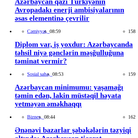
Azərbaycan qazı Türkiyənin
Avropadakı enerji ambisiyalarının
əsas elementinə çevrilir
Cəmiyyət,
08:59
158
Diplom var, iş yoxdur: Azərbaycanda
təhsil niyə gənclərin məşğulluğuna
təminat vermir?
Sosial sahə,
08:53
159
Azərbaycan minimumu: yaşamağı
təmin edən, lakin müstəqil həyata
yetməyən əməkhaqqı
Biznes,
08:44
162
Ənənəvi bazarlar şəbəkələrin təzyiqi