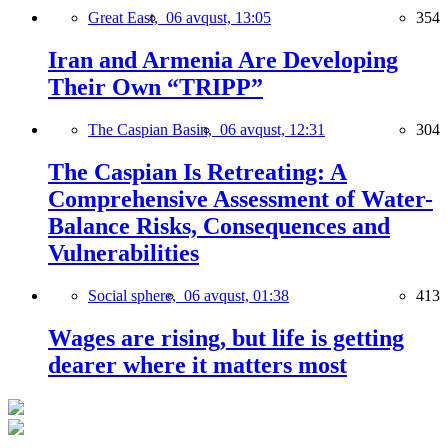
Great East,
06 avqust, 13:05
354
Iran and Armenia Are Developing
Their Own “TRIPP”
The Caspian Basin,
06 avqust, 12:31
304
The Caspian Is Retreating: A
Comprehensive Assessment of Water-
Balance Risks, Consequences and
Vulnerabilities
Social sphere,
06 avqust, 01:38
413
Wages are rising, but life is getting
dearer where it matters most