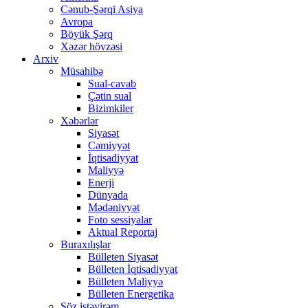
Cənub-Şərqi Asiya
Avropa
Böyük Şərq
Xəzər hövzəsi
Arxiv
Müsahibə
Sual-cavab
Çətin sual
Bizimkiler
Xəbərlər
Siyasət
Cəmiyyət
İqtisadiyyat
Maliyyə
Enerji
Dünyada
Mədəniyyət
Foto sessiyalar
Aktual Reportaj
Buraxılışlar
Bülleten Siyasət
Bülleten İqtisadiyyat
Bülleten Maliyyə
Bülleten Energetika
Söz istəyirəm