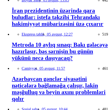
Böyük Şərq,
05 avqust, 13:05
442
İran prezidentinin üzərində qara
buludlar: istefa təkzibi Tehrandakı
hakimiyyət mübarizəsini üzə çıxarır
Ekspress təhlil,
05 avqust, 12:27
519
Metroda 10 aylıq sınaq: Bakı gələcəyə
hazırlaşır, bəs sərnişin bu günün
yükünü necə daşıyacaq?
Cəmiyyət,
05 avqust, 11:57
461
Azərbaycan gənclər siyasətini
nəticələrə bağlamağa çalışır, lakin
məşğulluq və beyin axını problemləri
qalır
Sosial sahə,
05 avqust, 10:44
481