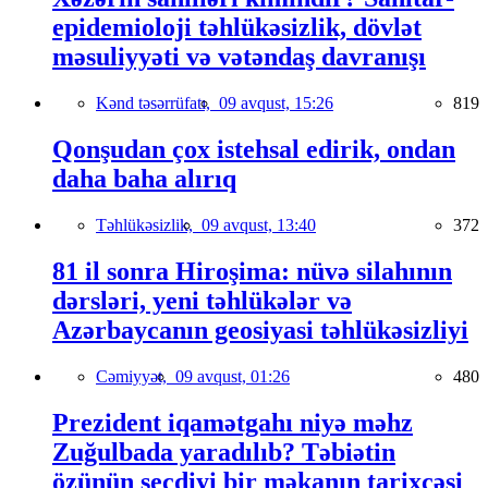
epidemioloji təhlükəsizlik, dövlət
məsuliyyəti və vətəndaş davranışı
Kənd təsərrüfatı,
09 avqust, 15:26
819
Qonşudan çox istehsal edirik, ondan
daha baha alırıq
Təhlükəsizlik,
09 avqust, 13:40
372
81 il sonra Hiroşima: nüvə silahının
dərsləri, yeni təhlükələr və
Azərbaycanın geosiyasi təhlükəsizliyi
Cəmiyyət,
09 avqust, 01:26
480
Prezident iqamətgahı niyə məhz
Zuğulbada yaradılıb? Təbiətin
özünün seçdiyi bir məkanın tarixçəsi