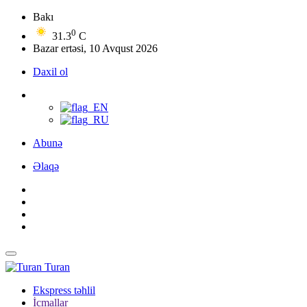
Bakı
0
31.3
C
Bazar ertəsi, 10 Avqust 2026
Daxil ol
Abunə
Əlaqə
Turan
Ekspress təhlil
İcmallar