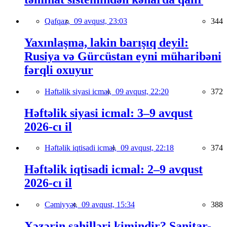
Qafqaz,
09 avqust, 23:03
344
Yaxınlaşma, lakin barışıq deyil:
Rusiya və Gürcüstan eyni müharibəni
fərqli oxuyur
Həftəlik siyasi icmal,
09 avqust, 22:20
372
Həftəlik siyasi icmal: 3–9 avqust
2026-cı il
Həftəlik iqtisadi icmal,
09 avqust, 22:18
374
Həftəlik iqtisadi icmal: 2–9 avqust
2026-cı il
Cəmiyyət,
09 avqust, 15:34
388
Xəzərin sahilləri kimindir? Sanitar-