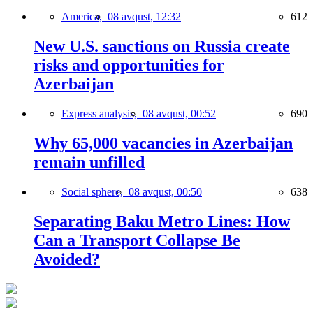
America,
08 avqust, 12:32
612
New U.S. sanctions on Russia create
risks and opportunities for
Azerbaijan
Express analysis,
08 avqust, 00:52
690
Why 65,000 vacancies in Azerbaijan
remain unfilled
Social sphere,
08 avqust, 00:50
638
Separating Baku Metro Lines: How
Can a Transport Collapse Be
Avoided?