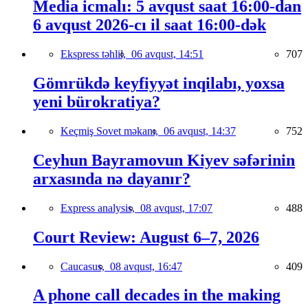
Media icmalı: 5 avqust saat 16:00-dan
6 avqust 2026-cı il saat 16:00-dək
Ekspress təhlil,
06 avqust, 14:51
707
Gömrükdə keyfiyyət inqilabı, yoxsa
yeni bürokratiya?
Keçmiş Sovet məkanı,
06 avqust, 14:37
752
Ceyhun Bayramovun Kiyev səfərinin
arxasında nə dayanır?
Express analysis,
08 avqust, 17:07
488
Court Review: August 6–7, 2026
Caucasus,
08 avqust, 16:47
409
A phone call decades in the making