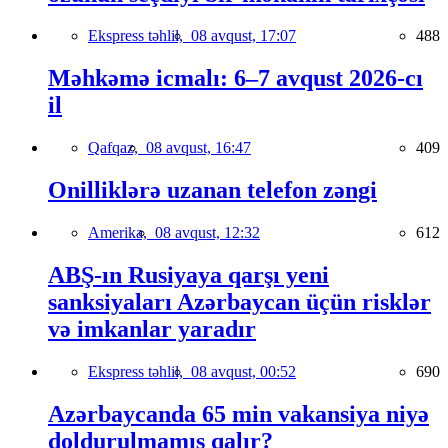
Ekspress təhlil,
08 avqust, 17:07
488
Məhkəmə icmalı: 6–7 avqust 2026-cı
il
Qafqaz,
08 avqust, 16:47
409
Onilliklərə uzanan telefon zəngi
Amerika,
08 avqust, 12:32
612
ABŞ-ın Rusiyaya qarşı yeni
sanksiyaları Azərbaycan üçün risklər
və imkanlar yaradır
Ekspress təhlil,
08 avqust, 00:52
690
Azərbaycanda 65 min vakansiya niyə
doldurulmamış qalır?