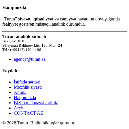
Haqqımızda
“Turan” siyasət, iqtisadiyyat və cəmiyyət həyatının qovuşuğunda
fəaliyyət göstərən müstəqil analitik qurumdur.
Turan analitik xidməti
Bakı, AZ1010
Süleyman Rəhimov küç.,186, Mən. 24
Tel.: (+99412) 440 11 96
agency@turan.az
Faydalı
İstifadə şərtləri
Məxfilik siyasti
Abunə
Haqqımızda
Bizim mütəxəssislərimiz
Arxiv
CONTACT AZ
© 2026 Turan. Bütün hüquqlar qorunur.