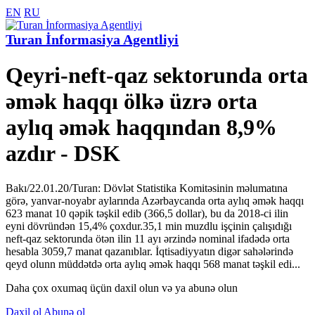
EN
RU
Turan İnformasiya Agentliyi
Qeyri-neft-qaz sektorunda orta
əmək haqqı ölkə üzrə orta
aylıq əmək haqqından 8,9%
azdır - DSK
Bakı/22.01.20/Turan: Dövlət Statistika Komitəsinin məlumatına
görə, yanvar-noyabr aylarında Azərbaycanda orta aylıq əmək haqqı
623 manat 10 qəpik təşkil edib (366,5 dollar), bu da 2018-ci ilin
eyni dövründən 15,4% çoxdur.35,1 min muzdlu işçinin çalışıdığı
neft-qaz sektorunda ötən ilin 11 ayı ərzində nominal ifadədə orta
hesabla 3059,7 manat qazanıblar. İqtisadiyyatın digər sahələrində
qeyd olunn müddətdə orta aylıq əmək haqqı 568 manat təşkil edi...
Daha çox oxumaq üçün daxil olun və ya abunə olun
Daxil ol
Abunə ol