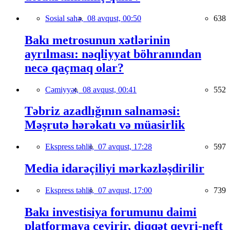
Sosial sahə,
08 avqust, 00:50
638
Bakı metrosunun xətlərinin
ayrılması: nəqliyyat böhranından
necə qaçmaq olar?
Cəmiyyət,
08 avqust, 00:41
552
Təbriz azadlığının salnaməsi:
Məşrutə hərəkatı və müasirlik
Ekspress təhlil,
07 avqust, 17:28
597
Media idarəçiliyi mərkəzləşdirilir
Ekspress təhlil,
07 avqust, 17:00
739
Bakı investisiya forumunu daimi
platformaya çevirir, diqqət qeyri-neft