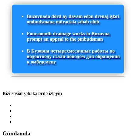
Buzovnada dörd ay davam edən drenaj işləri
ombudsmana müraciətə səbəb olub
Four-month drainage works in Buzovna
prompt an appeal to the ombudsman
В Бузовна четырехмесячные работы по
водоотводу стали поводом для обращения
к омбудсмену
Bizi sosial şəbəkələrdə izləyin
Gündəmdə