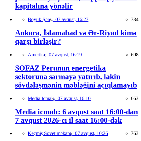
kapitalına yönəlir
Böyük Şərq,
07 avqust, 16:27
734
Ankara, İslamabad və Ər-Riyad kimə
qarşı birləşir?
Amerika,
07 avqust, 16:19
698
SOFAZ Perunun energetika
sektoruna sərmayə yatırıb, lakin
sövdələşmənin məbləğini açıqlamayıb
Media İcmalı,
07 avqust, 16:10
663
Media icmalı: 6 avqust saat 16:00-dan
7 avqust 2026-cı il saat 16:00-dək
Keçmiş Sovet məkanı,
07 avqust, 10:26
763