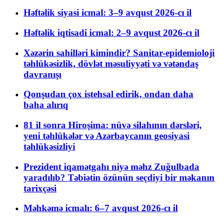
Həftəlik siyasi icmal: 3–9 avqust 2026-cı il
Həftəlik iqtisadi icmal: 2–9 avqust 2026-cı il
Xəzərin sahilləri kimindir? Sanitar-epidemioloji
təhlükəsizlik, dövlət məsuliyyəti və vətəndaş
davranışı
Qonşudan çox istehsal edirik, ondan daha
baha alırıq
81 il sonra Hiroşima: nüvə silahının dərsləri,
yeni təhlükələr və Azərbaycanın geosiyasi
təhlükəsizliyi
Prezident iqamətgahı niyə məhz Zuğulbada
yaradılıb? Təbiətin özünün seçdiyi bir məkanın
tarixçəsi
Məhkəmə icmalı: 6–7 avqust 2026-cı il