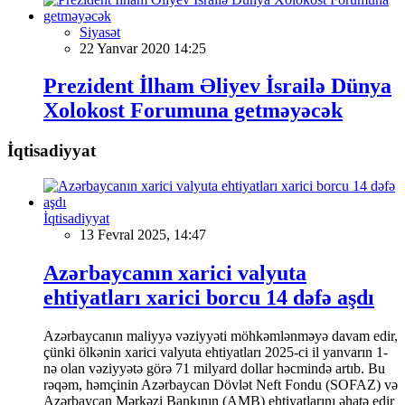
Siyasət
22 Yanvar 2020 14:25
Prezident İlham Əliyev İsrailə Dünya
Xolokost Forumuna getməyəcək
İqtisadiyyat
İqtisadiyyat
13 Fevral 2025, 14:47
Azərbaycanın xarici valyuta
ehtiyatları xarici borcu 14 dəfə aşdı
Azərbaycanın maliyyə vəziyyəti möhkəmlənməyə davam edir,
çünki ölkənin xarici valyuta ehtiyatları 2025-ci il yanvarın 1-
nə olan vəziyyətə görə 71 milyard dollar həcmində artıb. Bu
rəqəm, həmçinin Azərbaycan Dövlət Neft Fondu (SOFAZ) və
Azərbaycan Mərkəzi Bankının (AMB) ehtiyatlarını əhatə edir