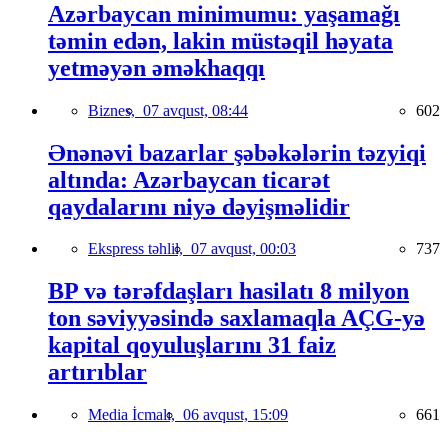
Azərbaycan minimumu: yaşamağı
təmin edən, lakin müstəqil həyata
yetməyən əməkhaqqı
Biznes,
07 avqust, 08:44
602
Ənənəvi bazarlar şəbəkələrin təzyiqi
altında: Azərbaycan ticarət
qaydalarını niyə dəyişməlidir
Ekspress təhlil,
07 avqust, 00:03
737
BP və tərəfdaşları hasilatı 8 milyon
ton səviyyəsində saxlamaqla AÇG-yə
kapital qoyuluşlarını 31 faiz
artırıblar
Media İcmalı,
06 avqust, 15:09
661