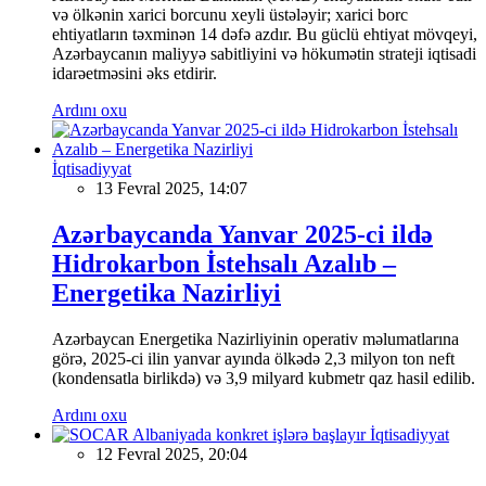
və ölkənin xarici borcunu xeyli üstələyir; xarici borc
ehtiyatların təxminən 14 dəfə azdır. Bu güclü ehtiyat mövqeyi,
Azərbaycanın maliyyə sabitliyini və hökumətin strateji iqtisadi
idarəetməsini əks etdirir.
Ardını oxu
İqtisadiyyat
13 Fevral 2025, 14:07
Azərbaycanda Yanvar 2025-ci ildə
Hidrokarbon İstehsalı Azalıb –
Energetika Nazirliyi
Azərbaycan Energetika Nazirliyinin operativ məlumatlarına
görə, 2025-ci ilin yanvar ayında ölkədə 2,3 milyon ton neft
(kondensatla birlikdə) və 3,9 milyard kubmetr qaz hasil edilib.
Ardını oxu
İqtisadiyyat
12 Fevral 2025, 20:04