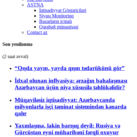
ASTNA
İqtisadiyyat Göstəriciləri
Siyası Monitorinq
Bazarların icmalı
Qarabağ münaqişəsi
Contact az
Son yenilənmə
(2 saat əvvəl)
“Qışda yayın, yayda qışın tədarükünü gör”
İdxal olunan inflyasiya: ərzağın bahalaşması
Azərbaycan üçün niyə xüsusilə təhlükəlidir?
Müqaviləsiz iqtisadiyyat: Azərbaycanda
milyonlarla işçi təminat sistemindən kənarda
qalır
Yaxınlaşma, lakin barışıq deyil: Rusiya və
Gürcüstan eyni müharibəni fərqli oxuyur