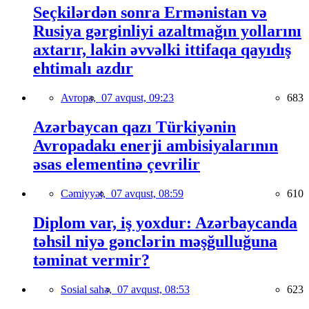
Seçkilərdən sonra Ermənistan və
Rusiya gərginliyi azaltmağın yollarını
axtarır, lakin əvvəlki ittifaqa qayıdış
ehtimalı azdır
Avropa,
07 avqust, 09:23
683
Azərbaycan qazı Türkiyənin
Avropadakı enerji ambisiyalarının
əsas elementinə çevrilir
Cəmiyyət,
07 avqust, 08:59
610
Diplom var, iş yoxdur: Azərbaycanda
təhsil niyə gənclərin məşğulluğuna
təminat vermir?
Sosial sahə,
07 avqust, 08:53
623