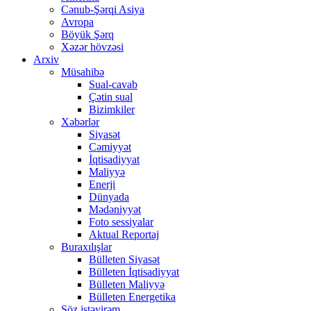
Cənub-Şərqi Asiya
Avropa
Böyük Şərq
Xəzər hövzəsi
Arxiv
Müsahibə
Sual-cavab
Çətin sual
Bizimkiler
Xəbərlər
Siyasət
Cəmiyyət
İqtisadiyyat
Maliyyə
Enerji
Dünyada
Mədəniyyət
Foto sessiyalar
Aktual Reportaj
Buraxılışlar
Bülleten Siyasət
Bülleten İqtisadiyyat
Bülleten Maliyyə
Bülleten Energetika
Söz istəyirəm