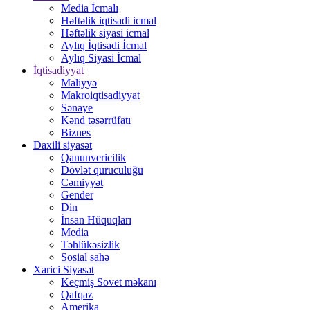
Media İcmalı
Həftəlik iqtisadi icmal
Həftəlik siyasi icmal
Aylıq İqtisadi İcmal
Aylıq Siyasi İcmal
İqtisadiyyat
Maliyyə
Makroiqtisadiyyat
Sənaye
Kənd təsərrüfatı
Biznes
Daxili siyasət
Qanunvericilik
Dövlət quruculuğu
Cəmiyyət
Gender
Din
İnsan Hüquqları
Media
Təhlükəsizlik
Sosial sahə
Xarici Siyasət
Keçmiş Sovet məkanı
Qafqaz
Amerika