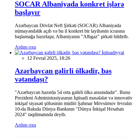
SOCAR Albaniyada konkret işlərə
başlayır
Azərbaycan Dövlət Neft Şirkəti (SOCAR) Albaniyada
nümayəndəlik açıb və bu il konkret bir layihənin icrasına
başlamağa hazırlaşır, Albaniyanın "Albgaz" şirkəti bildirib.
Ardını oxu
İqtisadiyyat
12 Fevral 2025, 18:26
Azərbaycan gəlirli ölkədir, bəs
vətəndaşı?
"Azərbaycan hazırda 54 orta gəlirli ölkə arasındadır". Bunu
Prezident Administrasiyasının İqtisadi məsələlər və innovativ
inkişaf siyasəti şöbəsinin müdiri Şahmar Mövsümov fevralın
10-da Bakıda Dünya Bankının "Dünya İnkişaf Hesabatı
2024" təqdimatında deyib.
Ardını oxu