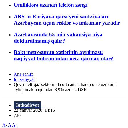
Onilliklərə uzanan telefon zəngi
ABŞ-ın Rusiyaya qarşı yeni sanksiyaları
Azərbaycan üçün risklər və imkanlar yaradır
Azərbaycanda 65 min vakansiya niyə
doldurulmamış qalır?
Bakı metrosunun xətlərinin ayrılması:
nəqliyyat böhranından necə qaçmaq olar?
Ana səhifə
İqtisadiyyat
Qeyri-neft-qaz sektorunda orta əmək haqqı ölkə üzrə orta
aylıq əmək haqqından 8,9% azdır - DSK
İqtisadiyyat
22 Yanvar 2020, 14:16
730
A-
A
A+