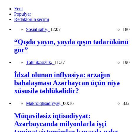
Yeni
Populyar
Redaktorun seçimi
Sosial sahə,
12:07
180
“Qışda yayın, yayda qışın tədarükünü
gör”
Təhlükəsizlik,
11:37
190
İdxal olunan inflyasiya: ərzağın
bahalaşması Azərbaycan üçün niyə
xüsusilə təhlükəlidir?
Makroiqtisadiyyat,
00:16
332
Müqaviləsiz iqtisadiyyat:
Azərbaycanda milyonlarla işçi
təminat sistemindən kənarda qalır