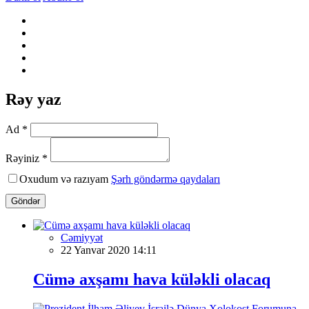
Rəy yaz
Ad *
Rəyiniz *
Oxudum və razıyam
Şərh göndərmə qaydaları
Göndər
Cəmiyyət
22 Yanvar 2020 14:11
Cümə axşamı hava küləkli olacaq