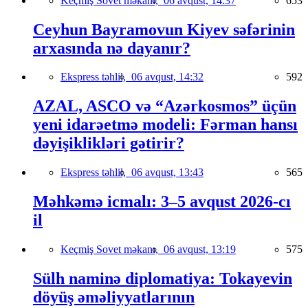
Keçmiş Sovet məkanı,
06 avqust, 14:37
653
Ceyhun Bayramovun Kiyev səfərinin
arxasında nə dayanır?
Ekspress təhlil,
06 avqust, 14:32
592
AZAL, ASCO və “Azərkosmos” üçün
yeni idarəetmə modeli: Fərman hansı
dəyişiklikləri gətirir?
Ekspress təhlil,
06 avqust, 13:43
565
Məhkəmə icmalı: 3–5 avqust 2026-cı
il
Keçmiş Sovet məkanı,
06 avqust, 13:19
575
Sülh naminə diplomatiya: Tokayevin
döyüş əməliyyatlarının