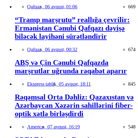
Qafqaz,
06 avqust, 01:06
669
“Tramp marşrutu” reallığa çevrilir:
Ermənistan Cənubi Qafqazı dəyişə
biləcək layihəni sürətləndirir
Qafqaz,
06 avqust, 00:32
674
ABŞ və Çin Cənubi Qafqazda
marşrutlar uğrunda rəqabət aparır
Ekspress təhlil,
05 avqust, 18:11
845
Rəqəmsal Orta Dəhliz: Qazaxıstan və
Azərbaycan Xəzərin sahillərini fiber-
optik xətlə birləşdirdi
America,
07 avqust, 16:19
548