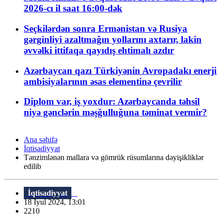
2026-cı il saat 16:00-dək
Seçkilərdən sonra Ermənistan və Rusiya
gərginliyi azaltmağın yollarını axtarır, lakin
əvvəlki ittifaqa qayıdış ehtimalı azdır
Azərbaycan qazı Türkiyənin Avropadakı enerji
ambisiyalarının əsas elementinə çevrilir
Diplom var, iş yoxdur: Azərbaycanda təhsil
niyə gənclərin məşğulluğuna təminat vermir?
Ana səhifə
İqtisadiyyat
Tənzimlənən mallara və gömrük rüsumlarına dəyişikliklər
edilib
İqtisadiyyat
18 İyul 2024, 13:01
2210