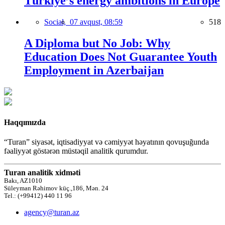
Türkiye’s energy ambitions in Europe
Social,
07 avqust, 08:59
518
A Diploma but No Job: Why
Education Does Not Guarantee Youth
Employment in Azerbaijan
Haqqımızda
“Turan” siyasət, iqtisadiyyat və cəmiyyət həyatının qovuşuğunda
fəaliyyət göstərən müstəqil analitik qurumdur.
Turan analitik xidməti
Bakı, AZ1010
Süleyman Rəhimov küç.,186, Mən. 24
Tel.: (+99412) 440 11 96
agency@turan.az