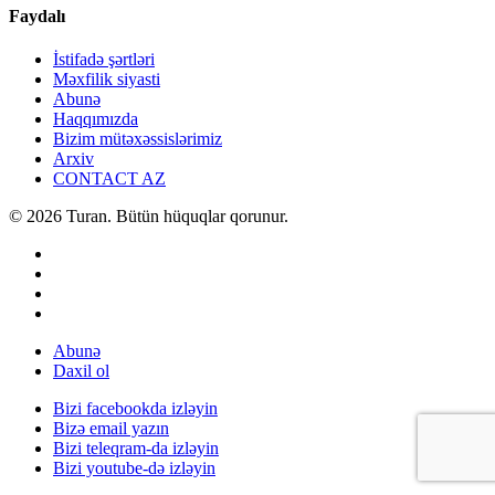
Faydalı
İstifadə şərtləri
Məxfilik siyasti
Abunə
Haqqımızda
Bizim mütəxəssislərimiz
Arxiv
CONTACT AZ
© 2026 Turan. Bütün hüquqlar qorunur.
Abunə
Daxil ol
Bizi facebookda izləyin
Bizə email yazın
Bizi teleqram-da izləyin
Bizi youtube-də izləyin