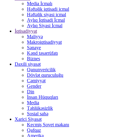
Media İcmalı
Həftəlik iqtisadi icmal
Həftəlik siyasi icmal
Aylıq İqtisadi İcmal
Aylıq Siyasi İcmal
İqtisadiyyat
Maliyyə
Makroiqtisadiyyat
Sənaye
Kənd təsərrüfatı
Biznes
Daxili siyasət
Qanunvericilik
Dövlət quruculuğu
Cəmiyyət
Gender
Din
İnsan Hüquqları
Media
Təhlükəsizlik
Sosial sahə
Xarici Siyasət
Keçmiş Sovet məkanı
Qafqaz
Amerika