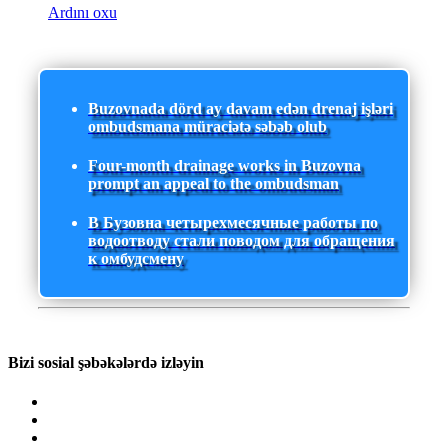
Ardını oxu
Buzovnada dörd ay davam edən drenaj işləri
ombudsmana müraciətə səbəb olub
Four-month drainage works in Buzovna
prompt an appeal to the ombudsman
В Бузовна четырехмесячные работы по
водоотводу стали поводом для обращения
к омбудсмену
Bizi sosial şəbəkələrdə izləyin