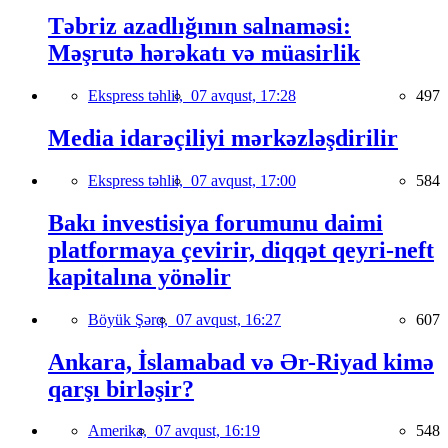
Təbriz azadlığının salnaməsi:
Məşrutə hərəkatı və müasirlik
Ekspress təhlil,
07 avqust, 17:28
497
Media idarəçiliyi mərkəzləşdirilir
Ekspress təhlil,
07 avqust, 17:00
584
Bakı investisiya forumunu daimi
platformaya çevirir, diqqət qeyri-neft
kapitalına yönəlir
Böyük Şərq,
07 avqust, 16:27
607
Ankara, İslamabad və Ər-Riyad kimə
qarşı birləşir?
Amerika,
07 avqust, 16:19
548