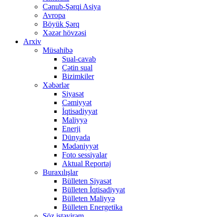
Cənub-Şərqi Asiya
Avropa
Böyük Şərq
Xəzər hövzəsi
Arxiv
Müsahibə
Sual-cavab
Çətin sual
Bizimkiler
Xəbərlər
Siyasət
Cəmiyyət
İqtisadiyyat
Maliyyə
Enerji
Dünyada
Mədəniyyət
Foto sessiyalar
Aktual Reportaj
Buraxılışlar
Bülleten Siyasət
Bülleten İqtisadiyyat
Bülleten Maliyyə
Bülleten Energetika
Söz istəyirəm