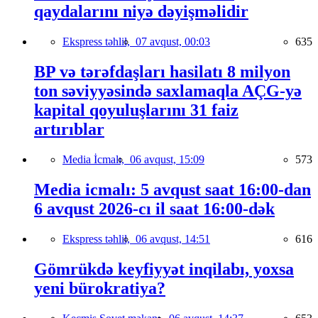
qaydalarını niyə dəyişməlidir
Ekspress təhlil,
07 avqust, 00:03
635
BP və tərəfdaşları hasilatı 8 milyon
ton səviyyəsində saxlamaqla AÇG-yə
kapital qoyuluşlarını 31 faiz
artırıblar
Media İcmalı,
06 avqust, 15:09
573
Media icmalı: 5 avqust saat 16:00-dan
6 avqust 2026-cı il saat 16:00-dək
Ekspress təhlil,
06 avqust, 14:51
616
Gömrükdə keyfiyyət inqilabı, yoxsa
yeni bürokratiya?