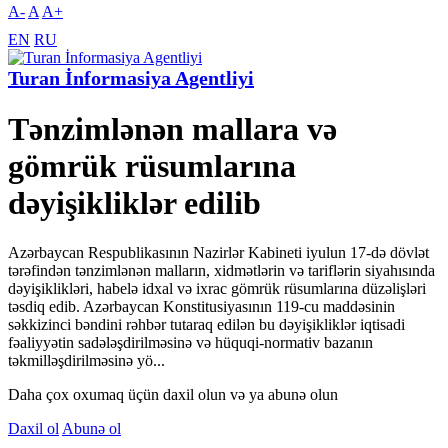
A-
A
A+
EN
RU
Turan İnformasiya Agentliyi
Tənzimlənən mallara və
gömrük rüsumlarına
dəyişikliklər edilib
Azərbaycan Respublikasının Nazirlər Kabineti iyulun 17-də dövlət
tərəfindən tənzimlənən malların, xidmətlərin və tariflərin siyahısında
dəyişiklikləri, habelə idxal və ixrac gömrük rüsumlarına düzəlişləri
təsdiq edib. Azərbaycan Konstitusiyasının 119-cu maddəsinin
səkkizinci bəndini rəhbər tutaraq edilən bu dəyişikliklər iqtisadi
fəaliyyətin sadələşdirilməsinə və hüquqi-normativ bazanın
təkmilləşdirilməsinə yö...
Daha çox oxumaq üçün daxil olun və ya abunə olun
Daxil ol
Abunə ol