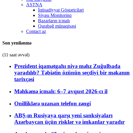
ASTNA
İqtisadiyyat Göstəriciləri
Siyası Monitorinq
Bazarların icmalı
Qarabağ münaqişəsi
Contact az
Son yenilənmə
(11 saat əvvəl)
Prezident iqamətgahı niyə məhz Zuğulbada
yaradılıb? Təbiətin özünün seçdiyi bir məkanın
tarixçəsi
Məhkəmə icmalı: 6–7 avqust 2026-cı il
Onilliklərə uzanan telefon zəngi
ABŞ-ın Rusiyaya qarşı yeni sanksiyaları
Azərbaycan üçün risklər və imkanlar yaradır