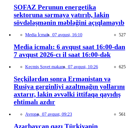
SOFAZ Perunun energetika
sektoruna sərmayə yatırıb, lakin
sövdələşmənin məbləğini açıqlamayıb
Media İcmalı,
07 avqust, 16:10
527
Media icmalı: 6 avqust saat 16:00-dan
7 avqust 2026-cı il saat 16:00-dək
Keçmiş Sovet məkanı,
07 avqust, 10:26
625
Seçkilərdən sonra Ermənistan və
Rusiya gərginliyi azaltmağın yollarını
axtarır, lakin əvvəlki ittifaqa qayıdış
ehtimalı azdır
Avropa,
07 avqust, 09:23
561
Azərbaycan qazı Türkiyənin