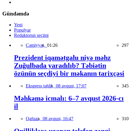
Gündəmdə
Yeni
Populyar
Redaktorun seçimi
Cəmiyyət,
01:26
297
Prezident iqamətgahı niyə məhz
Zuğulbada yaradılıb? Təbiətin
özünün seçdiyi bir məkanın tarixçəsi
Ekspress təhlil,
08 avqust, 17:07
345
Məhkəmə icmalı: 6–7 avqust 2026-cı
il
Qafqaz,
08 avqust, 16:47
310
Onilliklərə uzanan telefon zəngi