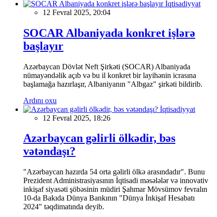
İqtisadiyyat
12 Fevral 2025, 20:04
SOCAR Albaniyada konkret işlərə
başlayır
Azərbaycan Dövlət Neft Şirkəti (SOCAR) Albaniyada
nümayəndəlik açıb və bu il konkret bir layihənin icrasına
başlamağa hazırlaşır, Albaniyanın "Albgaz" şirkəti bildirib.
Ardını oxu
İqtisadiyyat
12 Fevral 2025, 18:26
Azərbaycan gəlirli ölkədir, bəs
vətəndaşı?
"Azərbaycan hazırda 54 orta gəlirli ölkə arasındadır". Bunu
Prezident Administrasiyasının İqtisadi məsələlər və innovativ
inkişaf siyasəti şöbəsinin müdiri Şahmar Mövsümov fevralın
10-da Bakıda Dünya Bankının "Dünya İnkişaf Hesabatı
2024" təqdimatında deyib.