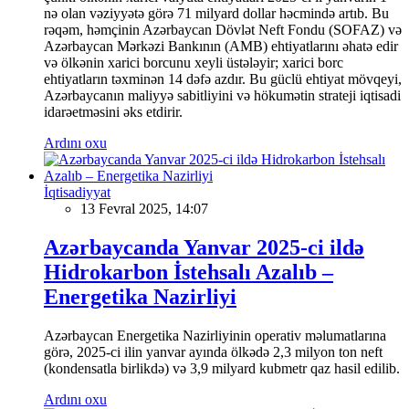
nə olan vəziyyətə görə 71 milyard dollar həcmində artıb. Bu
rəqəm, həmçinin Azərbaycan Dövlət Neft Fondu (SOFAZ) və
Azərbaycan Mərkəzi Bankının (AMB) ehtiyatlarını əhatə edir
və ölkənin xarici borcunu xeyli üstələyir; xarici borc
ehtiyatların təxminən 14 dəfə azdır. Bu güclü ehtiyat mövqeyi,
Azərbaycanın maliyyə sabitliyini və hökumətin strateji iqtisadi
idarəetməsini əks etdirir.
Ardını oxu
İqtisadiyyat
13 Fevral 2025, 14:07
Azərbaycanda Yanvar 2025-ci ildə
Hidrokarbon İstehsalı Azalıb –
Energetika Nazirliyi
Azərbaycan Energetika Nazirliyinin operativ məlumatlarına
görə, 2025-ci ilin yanvar ayında ölkədə 2,3 milyon ton neft
(kondensatla birlikdə) və 3,9 milyard kubmetr qaz hasil edilib.
Ardını oxu