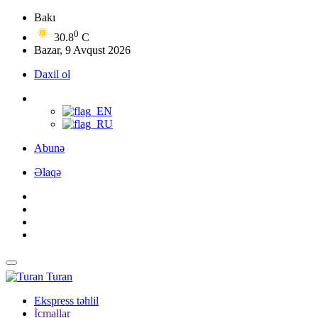
Bakı
0
30.8
C
Bazar, 9 Avqust 2026
Daxil ol
Abunə
Əlaqə
Turan
Ekspress təhlil
İcmallar