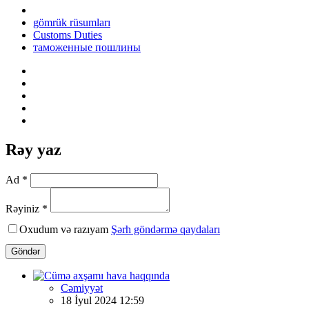
gömrük rüsumları
Customs Duties
таможенные пошлины
Rəy yaz
Ad *
Rəyiniz *
Oxudum və razıyam
Şərh göndərmə qaydaları
Göndər
Cəmiyyət
18 İyul 2024 12:59