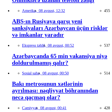
Amerika,
08 avqust, 12:32
455
ABŞ-ın Rusiyaya qarşı yeni
sanksiyaları Azərbaycan üçün risklər
və imkanlar yaradır
Ekspress təhlil,
08 avqust, 00:52
537
Azərbaycanda 65 min vakansiya niyə
doldurulmamış qalır?
Sosial sahə,
08 avqust, 00:50
514
Bakı metrosunun xətlərinin
ayrılması: nəqliyyat böhranından
necə qaçmaq olar?
Cəmiyyət,
08 avqust, 00:41
428