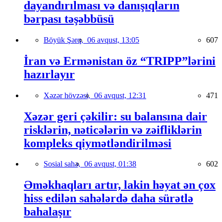
dayandırılması və danışıqların
bərpası təşəbbüsü
Böyük Şərq,
06 avqust, 13:05
607
İran və Ermənistan öz “TRIPP”lərini
hazırlayır
Xəzər hövzəsi,
06 avqust, 12:31
471
Xəzər geri çəkilir: su balansına dair
risklərin, nəticələrin və zəifliklərin
kompleks qiymətləndirilməsi
Sosial sahə,
06 avqust, 01:38
602
Əməkhaqları artır, lakin həyat ən çox
hiss edilən sahələrdə daha sürətlə
bahalaşır