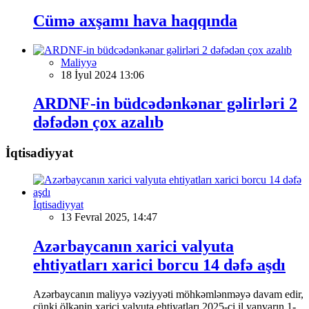
Cümə axşamı hava haqqında
Maliyyə
18 İyul 2024 13:06
ARDNF-in büdcədənkənar gəlirləri 2
dəfədən çox azalıb
İqtisadiyyat
İqtisadiyyat
13 Fevral 2025, 14:47
Azərbaycanın xarici valyuta
ehtiyatları xarici borcu 14 dəfə aşdı
Azərbaycanın maliyyə vəziyyəti möhkəmlənməyə davam edir,
çünki ölkənin xarici valyuta ehtiyatları 2025-ci il yanvarın 1-