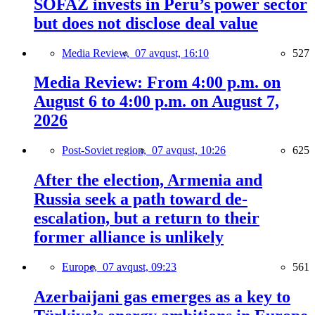
SOFAZ invests in Peru’s power sector
but does not disclose deal value
Media Review,
07 avqust, 16:10
527
Media Review: From 4:00 p.m. on
August 6 to 4:00 p.m. on August 7,
2026
Post-Soviet region,
07 avqust, 10:26
625
After the election, Armenia and
Russia seek a path toward de-
escalation, but a return to their
former alliance is unlikely
Europe,
07 avqust, 09:23
561
Azerbaijani gas emerges as a key to