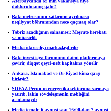
Azərbaycanda 65 min vakansiya niyə
doldurulmamış qalır?
Bakı metrosunun xətlərinin ayrılması:
nəqliyyat böhranından necə qaçmaq olar?
Təbriz azadlığının salnaməsi: Məşrutə hərəkatı
və müasirlik
Media idarəçiliyi mərkəzləşdirilir
Bakı investisiya forumunu daimi platformaya
çevirir, diqqət qeyri-neft kapitalına yönəlir
Ankara, İslamabad və Ər-Riyad kimə qarşı
birləşir?
SOFAZ Perunun energetika sektoruna sərmayə
yatırıb, lakin sövdələşmənin məbləğini
açıqlamayıb
Media icmalı: 6 avqust saat 16:00-dan 7 avqust