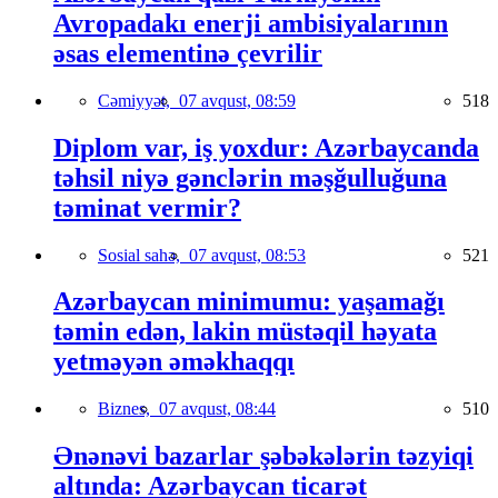
Avropadakı enerji ambisiyalarının
əsas elementinə çevrilir
Cəmiyyət,
07 avqust, 08:59
518
Diplom var, iş yoxdur: Azərbaycanda
təhsil niyə gənclərin məşğulluğuna
təminat vermir?
Sosial sahə,
07 avqust, 08:53
521
Azərbaycan minimumu: yaşamağı
təmin edən, lakin müstəqil həyata
yetməyən əməkhaqqı
Biznes,
07 avqust, 08:44
510
Ənənəvi bazarlar şəbəkələrin təzyiqi
altında: Azərbaycan ticarət