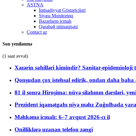
ASTNA
İqtisadiyyat Göstəriciləri
Siyası Monitorinq
Bazarların icmalı
Qarabağ münaqişəsi
Contact az
Son yenilənmə
(1 saat əvvəl)
Xəzərin sahilləri kimindir? Sanitar-epidemioloji t
Qonşudan çox istehsal edirik, ondan daha baha a
81 il sonra Hiroşima: nüvə silahının dərsləri, yen
Prezident iqamətgahı niyə məhz Zuğulbada yaradı
Məhkəmə icmalı: 6–7 avqust 2026-cı il
Onilliklərə uzanan telefon zəngi