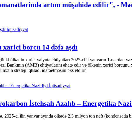
 əmanətlərində artım müşahidə edilir", - M
İqtisadiyyat
 xarici borcu 14 dəfə aşdı
i ölkənin xarici valyuta ehtiyatları 2025-ci il yanvarın 1-nə olan və
nkının (AMB) ehtiyatlarını əhatə edir və ölkənin xarici borcunu xeyli
tin strateji iqtisadi idarəetməsini əks etdirir.
İqtisadiyyat
okarbon İstehsalı Azalıb – Energetika Nazi
 2025-ci ilin yanvar ayında ölkədə 2,3 milyon ton neft (kondensatla bir