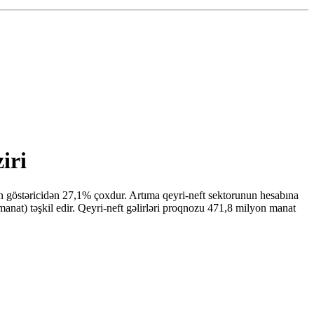
iri
an göstəricidən 27,1% çoxdur. Artıma qeyri-neft sektorunun hesabına
manat) təşkil edir. Qeyri-neft gəlirləri proqnozu 471,8 milyon manat