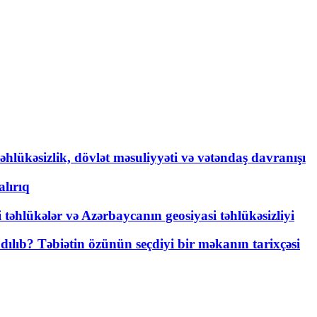
əhlükəsizlik, dövlət məsuliyyəti və vətəndaş davranışı
lırıq
i təhlükələr və Azərbaycanın geosiyasi təhlükəsizliyi
lıb? Təbiətin özünün seçdiyi bir məkanın tarixçəsi