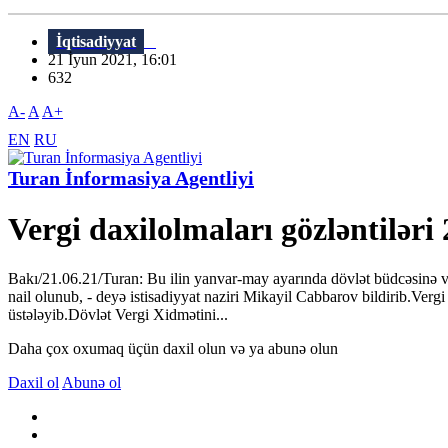
İqtisadiyyat
21 İyun 2021, 16:01
632
A-
A
A+
EN
RU
Turan İnformasiya Agentliyi
Vergi daxilolmaları gözləntiləri 
Bakı/21.06.21/Turan: Bu ilin yanvar-may ayarında dövlət büdcəsinə ve
nail olunub, - deyə istisadiyyat naziri Mikayil Cabbarov bildirib.Verg
üstələyib.Dövlət Vergi Xidmətini...
Daha çox oxumaq üçün daxil olun və ya abunə olun
Daxil ol
Abunə ol