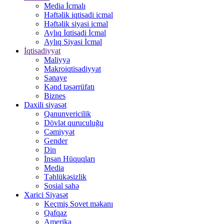
Media İcmalı
Həftəlik iqtisadi icmal
Həftəlik siyasi icmal
Aylıq İqtisadi İcmal
Aylıq Siyasi İcmal
İqtisadiyyat
Maliyyə
Makroiqtisadiyyat
Sənaye
Kənd təsərrüfatı
Biznes
Daxili siyasət
Qanunvericilik
Dövlət quruculuğu
Cəmiyyət
Gender
Din
İnsan Hüquqları
Media
Təhlükəsizlik
Sosial sahə
Xarici Siyasət
Keçmiş Sovet məkanı
Qafqaz
Amerika