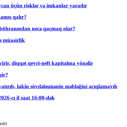
ycan üçün risklər və imkanlar yaradır
amış qalır?
t böhranından necə qaçmaq olar?
ə müasirlik
rir, diqqət qeyri-neft kapitalına yönəlir
şir?
tırıb, lakin sövdələşmənin məbləğini açıqlamayıb
026-cı il saat 16:00-dək
ziri