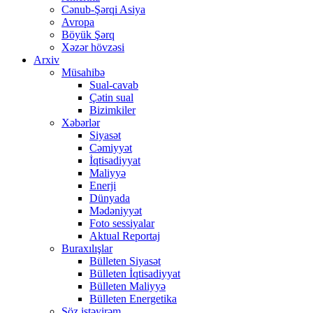
Cənub-Şərqi Asiya
Avropa
Böyük Şərq
Xəzər hövzəsi
Arxiv
Müsahibə
Sual-cavab
Çətin sual
Bizimkiler
Xəbərlər
Siyasət
Cəmiyyət
İqtisadiyyat
Maliyyə
Enerji
Dünyada
Mədəniyyət
Foto sessiyalar
Aktual Reportaj
Buraxılışlar
Bülleten Siyasət
Bülleten İqtisadiyyat
Bülleten Maliyyə
Bülleten Energetika
Söz istəyirəm