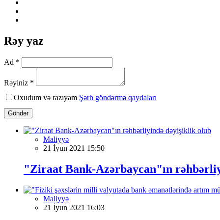
Rəy yaz
Ad *
Rəyiniz *
Oxudum və razıyam
Şərh göndərmə qaydaları
Göndər
Maliyyə
21 İyun 2021 15:50
"Ziraat Bank-Azərbaycan"ın rəhbərliyi
Maliyyə
21 İyun 2021 16:03