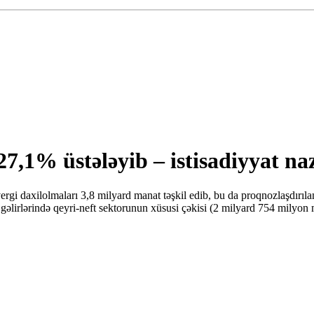
27,1% üstələyib – istisadiyyat naz
rgi daxilolmaları 3,8 milyard manat təşkil edib, bu da proqnozlaşdırıl
i gəlirlərində qeyri-neft sektorunun xüsusi çəkisi (2 milyard 754 milyon 