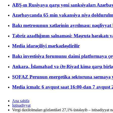
ABŞ-ın Rusiyaya qarşı yeni sanksiyaları Azərba
Azərbaycanda 65 min vakansiya niyə doldurulm
Bakı metrosunun xətlərinin ayrılması: nəqliyya
Təbriz azadlığının salnaməsi: Məşrutə hərəkatı v
Media idarəçiliyi mərkəzləşdirilir
Bakı investisiya forumunu daimi platformaya çevi
Ankara, İslamabad və Ər-Riyad kimə qarşı birlə
SOFAZ Perunun energetika sektoruna sərmayə ya
Media icmalı: 6 avqust saat 16:00-dan 7 avqust 2
Ana səhifə
İqtisadiyyat
Vergi daxilolmaları gözləntiləri 27,1% üstələyib – istisadiyyat na