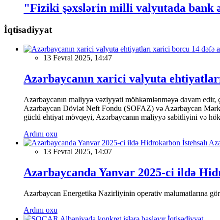
"Fiziki şəxslərin milli valyutada bank
İqtisadiyyat
13 Fevral 2025, 14:47
Azərbaycanın xarici valyuta ehtiyatları
Azərbaycanın maliyyə vəziyyəti möhkəmlənməyə davam edir, çünk
Azərbaycan Dövlət Neft Fondu (SOFAZ) və Azərbaycan Mərkəzi Ba
güclü ehtiyat mövqeyi, Azərbaycanın maliyyə sabitliyini və hökumə
Ardını oxu
13 Fevral 2025, 14:07
Azərbaycanda Yanvar 2025-ci ildə Hidr
Azərbaycan Energetika Nazirliyinin operativ məlumatlarına görə,
Ardını oxu
İqtisadiyyat