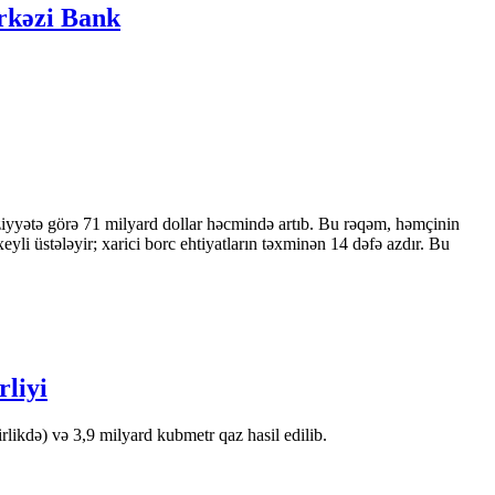
ərkəzi Bank
ziyyətə görə 71 milyard dollar həcmində artıb. Bu rəqəm, həmçinin
 üstələyir; xarici borc ehtiyatların təxminən 14 dəfə azdır. Bu
rliyi
likdə) və 3,9 milyard kubmetr qaz hasil edilib.