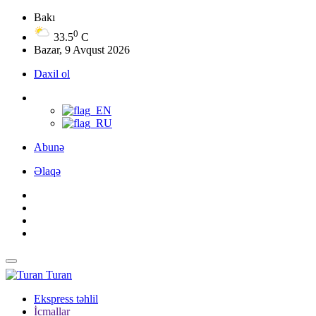
Bakı
0
33.5
C
Bazar, 9 Avqust 2026
Daxil ol
Abunə
Əlaqə
Turan
Ekspress təhlil
İcmallar