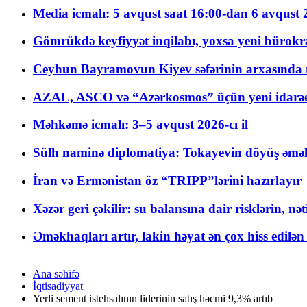
Media icmalı: 5 avqust saat 16:00-dan 6 avqust 2
Gömrükdə keyfiyyət inqilabı, yoxsa yeni bürokr
Ceyhun Bayramovun Kiyev səfərinin arxasında 
AZAL, ASCO və “Azərkosmos” üçün yeni idarəetm
Məhkəmə icmalı: 3–5 avqust 2026-cı il
Sülh naminə diplomatiya: Tokayevin döyüş əməli
İran və Ermənistan öz “TRIPP”lərini hazırlayır
Xəzər geri çəkilir: su balansına dair risklərin, nə
Əməkhaqları artır, lakin həyat ən çox hiss edilən
Ana səhifə
İqtisadiyyat
Yerli sement istehsalının liderinin satış həcmi 9,3% artıb