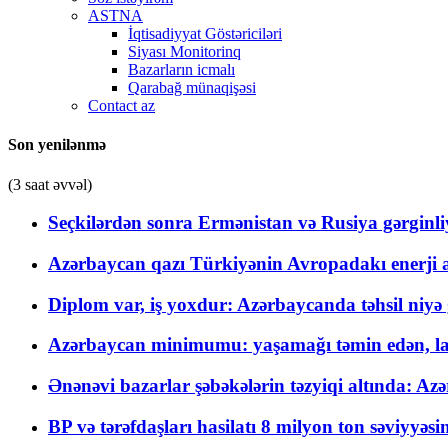
ASTNA
İqtisadiyyat Göstəriciləri
Siyası Monitorinq
Bazarların icmalı
Qarabağ münaqişəsi
Contact az
Son yenilənmə
(3 saat əvvəl)
Seçkilərdən sonra Ermənistan və Rusiya gərginliyi
Azərbaycan qazı Türkiyənin Avropadakı enerji am
Diplom var, iş yoxdur: Azərbaycanda təhsil niyə
Azərbaycan minimumu: yaşamağı təmin edən, la
Ənənəvi bazarlar şəbəkələrin təzyiqi altında: Azə
BP və tərəfdaşları hasilatı 8 milyon ton səviyyəs