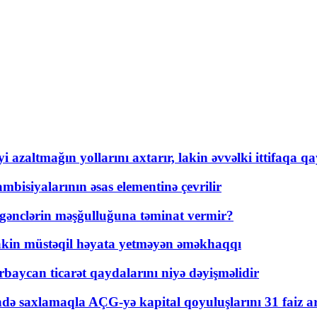
 azaltmağın yollarını axtarır, lakin əvvəlki ittifaqa qa
bisiyalarının əsas elementinə çevrilir
 gənclərin məşğulluğuna təminat vermir?
kin müstəqil həyata yetməyən əməkhaqqı
rbaycan ticarət qaydalarını niyə dəyişməlidir
ində saxlamaqla AÇG-yə kapital qoyuluşlarını 31 faiz ar