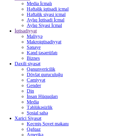
Media İcmalı
Həftəlik iqtisadi icmal
Həftəlik siyasi icmal
Aylıq İqtisadi İcmal
Aylıq Siyasi İcmal
İqtisadiyyat
Maliyyə
Makroiqtisadiyyat
Sənaye
Kənd təsərrüfatı
Biznes
Daxili siyasət
Qanunvericilik
Dövlət quruculuğu
Cəmiyyət
Gender
Din
İnsan Hüquqları
Media
Təhlükəsizlik
Sosial sahə
Xarici Siyasət
Keçmiş Sovet məkanı
Qafqaz
Amerika