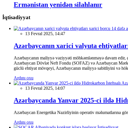
Ermənistan yenidən silahlanır
İqtisadiyyat
13 Fevral 2025, 14:47
Azərbaycanın xarici valyuta ehtiyatları
Azərbaycanın maliyyə vəziyyəti möhkəmlənməyə davam edir, çünk
Azərbaycan Dövlət Neft Fondu (SOFAZ) və Azərbaycan Mərkəzi Ba
güclü ehtiyat mövqeyi, Azərbaycanın maliyyə sabitliyini və hökumə
Ardını oxu
13 Fevral 2025, 14:07
Azərbaycanda Yanvar 2025-ci ildə Hidr
Azərbaycan Energetika Nazirliyinin operativ məlumatlarına görə,
Ardını oxu
İqtisadiyyat