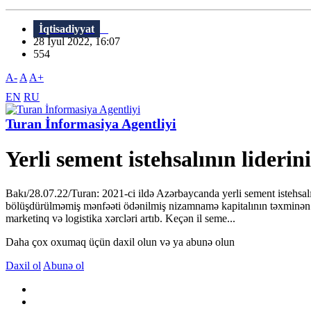
İqtisadiyyat
28 İyul 2022, 16:07
554
A-
A
A+
EN
RU
Turan İnformasiya Agentliyi
Yerli sement istehsalının liderin
Bakı/28.07.22/Turan: 2021-ci ildə Azərbaycanda yerli sement istehsalın
bölüşdürülməmiş mənfəəti ödənilmiş nizamnamə kapitalının təxminən 5
marketinq və logistika xərcləri artıb. Keçən il seme...
Daha çox oxumaq üçün daxil olun və ya abunə olun
Daxil ol
Abunə ol