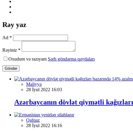
Rəy yaz
Ad *
Rəyiniz *
Oxudum və razıyam
Şərh göndərmə qaydaları
Göndər
Maliyyə
28 İyul 2022 16:03
Azərbaycanın dövlət qiymətli kağızla
Qafqaz
28 İyul 2022 16:16