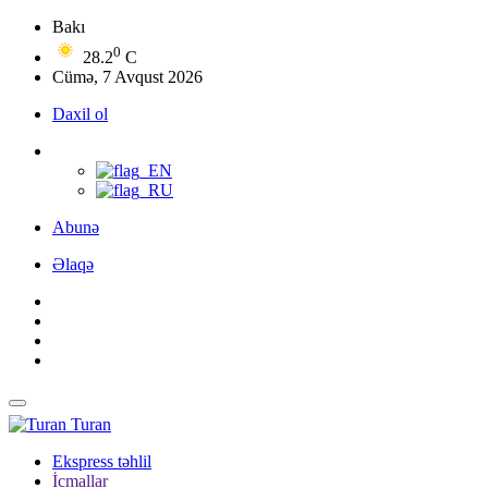
Bakı
0
28.2
C
Cümə, 7 Avqust 2026
Daxil ol
Abunə
Əlaqə
Turan
Ekspress təhlil
İcmallar