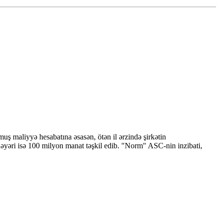
muş maliyyə hesabatına əsasən, ötən il ərzində şirkətin
əyəri isə 100 milyon manat təşkil edib. "Norm" ASC-nin inzibati,