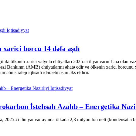
İqtisadiyyat
 xarici borcu 14 dəfə aşdı
i ölkənin xarici valyuta ehtiyatları 2025-ci il yanvarın 1-nə olan və
nkının (AMB) ehtiyatlarını əhatə edir və ölkənin xarici borcunu xeyli
tin strateji iqtisadi idarəetməsini əks etdirir.
İqtisadiyyat
okarbon İstehsalı Azalıb – Energetika Nazi
 2025-ci ilin yanvar ayında ölkədə 2,3 milyon ton neft (kondensatla bir