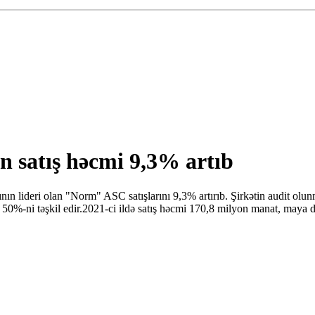
in satış həcmi 9,3% artıb
ın lideri olan "Norm" ASC satışlarını 9,3% artırıb. Şirkətin audit olun
0%-ni təşkil edir.2021-ci ildə satış həcmi 170,8 milyon manat, maya d