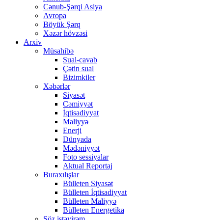
Cənub-Şərqi Asiya
Avropa
Böyük Şərq
Xəzər hövzəsi
Arxiv
Müsahibə
Sual-cavab
Çətin sual
Bizimkiler
Xəbərlər
Siyasət
Cəmiyyət
İqtisadiyyat
Maliyyə
Enerji
Dünyada
Mədəniyyət
Foto sessiyalar
Aktual Reportaj
Buraxılışlar
Bülleten Siyasət
Bülleten İqtisadiyyat
Bülleten Maliyyə
Bülleten Energetika
Söz istəyirəm