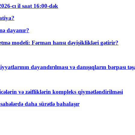
026-cı il saat 16:00-dək
atiya?
nə dayanır?
ə modeli: Fərman hansı dəyişiklikləri gətirir?
yyatlarının dayandırılması və danışıqların bərpası tə
ticələrin və zəifliklərin kompleks qiymətləndirilməsi
 sahələrdə daha sürətlə bahalaşır