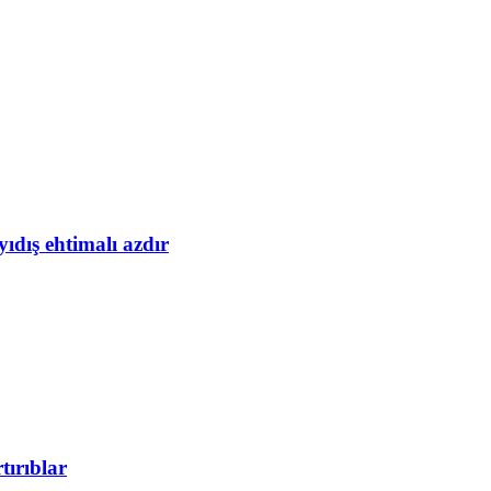
yıdış ehtimalı azdır
tırıblar