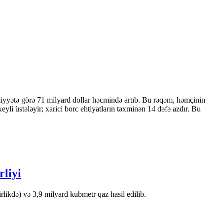
ziyyətə görə 71 milyard dollar həcmində artıb. Bu rəqəm, həmçinin
 üstələyir; xarici borc ehtiyatların təxminən 14 dəfə azdır. Bu
rliyi
likdə) və 3,9 milyard kubmetr qaz hasil edilib.