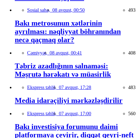
Sosial sahə,
08 avqust, 00:50
493
Bakı metrosunun xətlərinin
ayrılması: nəqliyyat böhranından
necə qaçmaq olar?
Cəmiyyət,
08 avqust, 00:41
408
Təbriz azadlığının salnaməsi:
Məşrutə hərəkatı və müasirlik
Ekspress təhlil,
07 avqust, 17:28
483
Media idarəçiliyi mərkəzləşdirilir
Ekspress təhlil,
07 avqust, 17:00
560
Bakı investisiya forumunu daimi
platformaya çevirir, diqqət qeyri-neft