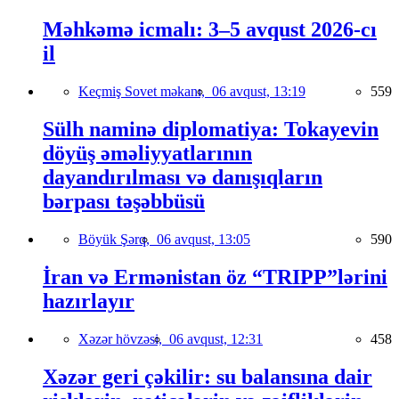
Məhkəmə icmalı: 3–5 avqust 2026-cı
il
Keçmiş Sovet məkanı,
06 avqust, 13:19
559
Sülh naminə diplomatiya: Tokayevin
döyüş əməliyyatlarının
dayandırılması və danışıqların
bərpası təşəbbüsü
Böyük Şərq,
06 avqust, 13:05
590
İran və Ermənistan öz “TRIPP”lərini
hazırlayır
Xəzər hövzəsi,
06 avqust, 12:31
458
Xəzər geri çəkilir: su balansına dair