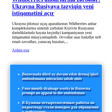
Ukrayna Rusiyaya təzyiqin yeni
istiqamətini açır
Ukrayna pilotsuz uçuş aparatlarının Wildberries anbar
komplekslərinə sistemli zərbələri Kiyevin Rusiyanın
dərinliklərində həyata keçirdiyi kampaniyanın yeni
istiqamətini müəyyənləşdirib. Əvvəllər əsas hədəflər neft
emalı zavodları, yanacaq bazaları,...
Ardını oxu
Buzovnada dörd ay davam edən drenaj işləri
ombudsmana müraciətə səbəb olub
Four-month drainage works in Buzovna
prompt an appeal to the ombudsman
В Бузовна четырехмесячные работы по
водоотводу стали поводом для обращения
к омбудсмену