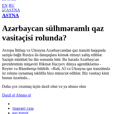
EN
RU
ASTNA
Azərbaycan sülhməramlı qaz
vasitəçisi rolunda?
Avropa İttifaqı və Ukrayna Azərbaycandan qaz tranziti haqqında
sazişlə bağlı Rusiya ilə danışıqlara kömək etməyi xahiş ediblər.
Sazişin müddəti bu ilin sonunda bitir. Bu barədə Azərbaycan
prezidentinin müşaviri Hikmət Hacıyev dünya agentliklərinə -
Reyter və Blumberqə bildirib. «Bəli, Aİ və Ukrayna qaz tranzitində
öz rolunu oynamaq təklifilə bizə müraciət ediblər. Biz vasitəçi kimi
bunun üzərində...
Daha çox oxumaq üçün daxil olun və ya abunə olun
Daxil ol
Abunə ol
транзит газа
gas transit