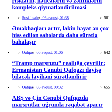
risklərin, nəticələrin və zəifliklərin
kompleks qiymətləndirilməsi
Sosial sahə,
06 avqust, 01:38
581
Əməkhaqları artır, lakin həyat ən çox
hiss edilən sahələrdə daha sürətlə
bahalaşır
Qafqaz,
06 avqust, 01:06
642
“Tramp marşrutu” reallığa çevrilir:
Ermənistan Cənubi Qafqazı dəyişə
biləcək layihəni sürətləndirir
Qafqaz,
06 avqust, 00:32
655
ABŞ və Çin Cənubi Qafqazda
marşrutlar uğrunda rəqabət aparır