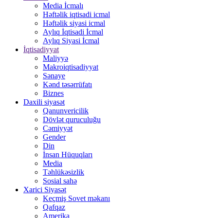
Media İcmalı
Həftəlik iqtisadi icmal
Həftəlik siyasi icmal
Aylıq İqtisadi İcmal
Aylıq Siyasi İcmal
İqtisadiyyat
Maliyyə
Makroiqtisadiyyat
Sənaye
Kənd təsərrüfatı
Biznes
Daxili siyasət
Qanunvericilik
Dövlət quruculuğu
Cəmiyyət
Gender
Din
İnsan Hüquqları
Media
Təhlükəsizlik
Sosial sahə
Xarici Siyasət
Keçmiş Sovet məkanı
Qafqaz
Amerika