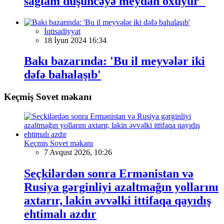
sağlam düşüncəyə meydan oxuyur"
İqtisadiyyat
18 İyun 2024 16:34
Bakı bazarında: 'Bu il meyvələr iki
dəfə bahalaşıb'
Keçmiş Sovet məkanı
Keçmiş Sovet məkanı
7 Avqust 2026, 10:26
Seçkilərdən sonra Ermənistan və
Rusiya gərginliyi azaltmağın yollarını
axtarır, lakin əvvəlki ittifaqa qayıdış
ehtimalı azdır