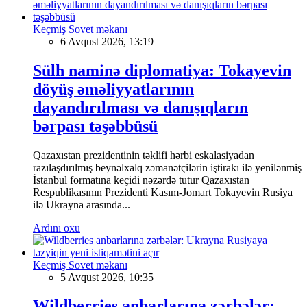
Keçmiş Sovet məkanı
6 Avqust 2026, 13:19
Sülh naminə diplomatiya: Tokayevin
döyüş əməliyyatlarının
dayandırılması və danışıqların
bərpası təşəbbüsü
Qazaxıstan prezidentinin təklifi hərbi eskalasiyadan
razılaşdırılmış beynəlxalq zəmanətçilərin iştirakı ilə yenilənmiş
İstanbul formatına keçidi nəzərdə tutur Qazaxıstan
Respublikasının Prezidenti Kasım-Jomart Tokayevin Rusiya
ilə Ukrayna arasında...
Ardını oxu
Keçmiş Sovet məkanı
5 Avqust 2026, 10:35
Wildberries anbarlarına zərbələr: