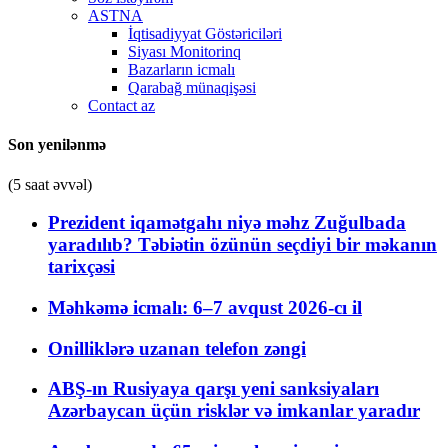
ASTNA
İqtisadiyyat Göstəriciləri
Siyası Monitorinq
Bazarların icmalı
Qarabağ münaqişəsi
Contact az
Son yenilənmə
(5 saat əvvəl)
Prezident iqamətgahı niyə məhz Zuğulbada
yaradılıb? Təbiətin özünün seçdiyi bir məkanın
tarixçəsi
Məhkəmə icmalı: 6–7 avqust 2026-cı il
Onilliklərə uzanan telefon zəngi
ABŞ-ın Rusiyaya qarşı yeni sanksiyaları
Azərbaycan üçün risklər və imkanlar yaradır