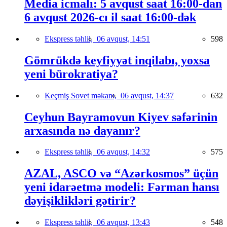
Media icmalı: 5 avqust saat 16:00-dan
6 avqust 2026-cı il saat 16:00-dək
Ekspress təhlil,
06 avqust, 14:51
598
Gömrükdə keyfiyyət inqilabı, yoxsa
yeni bürokratiya?
Keçmiş Sovet məkanı,
06 avqust, 14:37
632
Ceyhun Bayramovun Kiyev səfərinin
arxasında nə dayanır?
Ekspress təhlil,
06 avqust, 14:32
575
AZAL, ASCO və “Azərkosmos” üçün
yeni idarəetmə modeli: Fərman hansı
dəyişiklikləri gətirir?
Ekspress təhlil,
06 avqust, 13:43
548