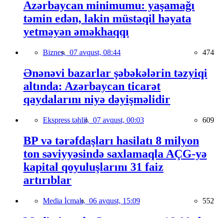
Azərbaycan minimumu: yaşamağı
təmin edən, lakin müstəqil həyata
yetməyən əməkhaqqı
Biznes,
07 avqust, 08:44
474
Ənənəvi bazarlar şəbəkələrin təzyiqi
altında: Azərbaycan ticarət
qaydalarını niyə dəyişməlidir
Ekspress təhlil,
07 avqust, 00:03
609
BP və tərəfdaşları hasilatı 8 milyon
ton səviyyəsində saxlamaqla AÇG-yə
kapital qoyuluşlarını 31 faiz
artırıblar
Media İcmalı,
06 avqust, 15:09
552