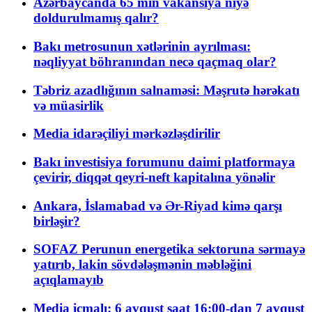
Azərbaycanda 65 min vakansiya niyə
doldurulmamış qalır?
Bakı metrosunun xətlərinin ayrılması:
nəqliyyat böhranından necə qaçmaq olar?
Təbriz azadlığının salnaməsi: Məşrutə hərəkatı
və müasirlik
Media idarəçiliyi mərkəzləşdirilir
Bakı investisiya forumunu daimi platformaya
çevirir, diqqət qeyri-neft kapitalına yönəlir
Ankara, İslamabad və Ər-Riyad kimə qarşı
birləşir?
SOFAZ Perunun energetika sektoruna sərmayə
yatırıb, lakin sövdələşmənin məbləğini
açıqlamayıb
Media icmalı: 6 avqust saat 16:00-dan 7 avqust