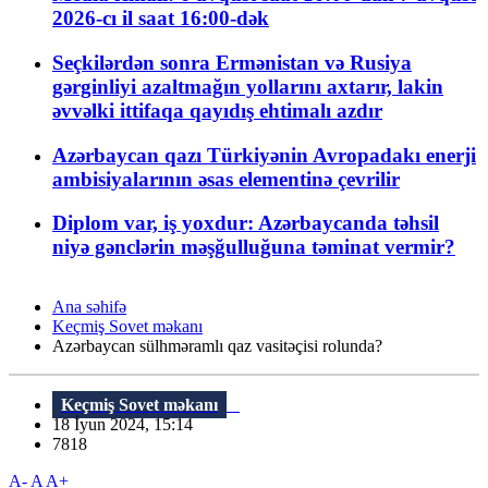
2026-cı il saat 16:00-dək
Seçkilərdən sonra Ermənistan və Rusiya
gərginliyi azaltmağın yollarını axtarır, lakin
əvvəlki ittifaqa qayıdış ehtimalı azdır
Azərbaycan qazı Türkiyənin Avropadakı enerji
ambisiyalarının əsas elementinə çevrilir
Diplom var, iş yoxdur: Azərbaycanda təhsil
niyə gənclərin məşğulluğuna təminat vermir?
Ana səhifə
Keçmiş Sovet məkanı
Azərbaycan sülhməramlı qaz vasitəçisi rolunda?
Keçmiş Sovet məkanı
18 İyun 2024, 15:14
7818
A-
A
A+