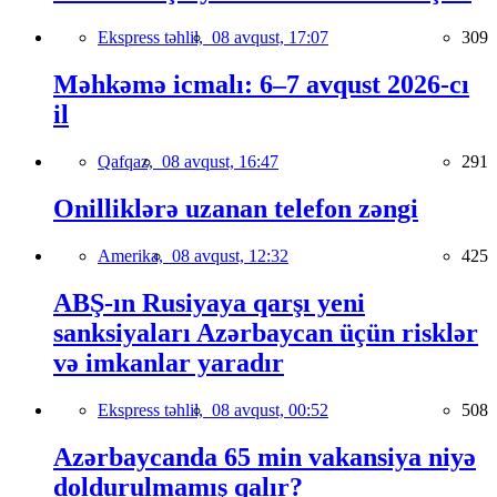
Ekspress təhlil,
08 avqust, 17:07
309
Məhkəmə icmalı: 6–7 avqust 2026-cı
il
Qafqaz,
08 avqust, 16:47
291
Onilliklərə uzanan telefon zəngi
Amerika,
08 avqust, 12:32
425
ABŞ-ın Rusiyaya qarşı yeni
sanksiyaları Azərbaycan üçün risklər
və imkanlar yaradır
Ekspress təhlil,
08 avqust, 00:52
508
Azərbaycanda 65 min vakansiya niyə
doldurulmamış qalır?