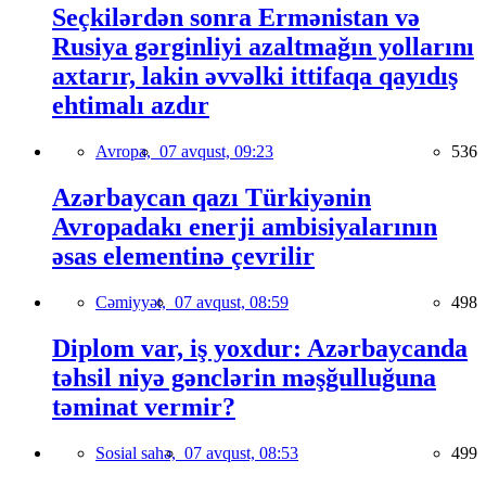
Seçkilərdən sonra Ermənistan və
Rusiya gərginliyi azaltmağın yollarını
axtarır, lakin əvvəlki ittifaqa qayıdış
ehtimalı azdır
Avropa,
07 avqust, 09:23
536
Azərbaycan qazı Türkiyənin
Avropadakı enerji ambisiyalarının
əsas elementinə çevrilir
Cəmiyyət,
07 avqust, 08:59
498
Diplom var, iş yoxdur: Azərbaycanda
təhsil niyə gənclərin məşğulluğuna
təminat vermir?
Sosial sahə,
07 avqust, 08:53
499