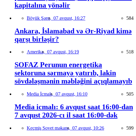
kapitalına yönəlir
Böyük Şərq,
07 avqust, 16:27
584
Ankara, İslamabad və Ər-Riyad kimə
qarşı birləşir?
Amerika,
07 avqust, 16:19
518
SOFAZ Perunun energetika
sektoruna sərmayə yatırıb, lakin
sövdələşmənin məbləğini açıqlamayıb
Media İcmalı,
07 avqust, 16:10
505
Media icmalı: 6 avqust saat 16:00-dan
7 avqust 2026-cı il saat 16:00-dək
Keçmiş Sovet məkanı,
07 avqust, 10:26
599