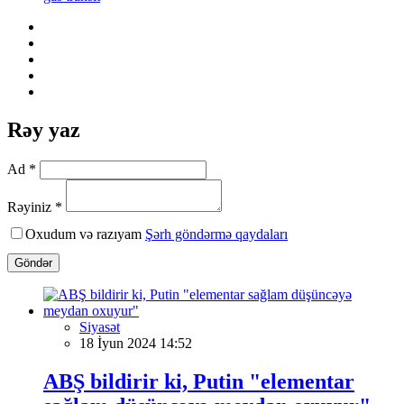
Rəy yaz
Ad *
Rəyiniz *
Oxudum və razıyam
Şərh göndərmə qaydaları
Göndər
Siyasət
18 İyun 2024 14:52
ABŞ bildirir ki, Putin "elementar