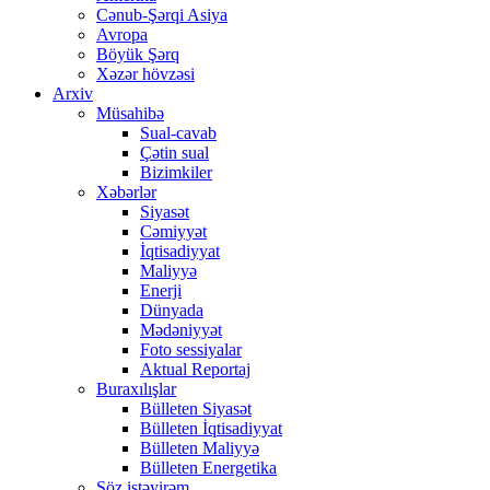
Cənub-Şərqi Asiya
Avropa
Böyük Şərq
Xəzər hövzəsi
Arxiv
Müsahibə
Sual-cavab
Çətin sual
Bizimkiler
Xəbərlər
Siyasət
Cəmiyyət
İqtisadiyyat
Maliyyə
Enerji
Dünyada
Mədəniyyət
Foto sessiyalar
Aktual Reportaj
Buraxılışlar
Bülleten Siyasət
Bülleten İqtisadiyyat
Bülleten Maliyyə
Bülleten Energetika
Söz istəyirəm