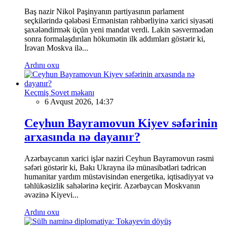
Baş nazir Nikol Paşinyanın partiyasının parlament
seçkilərində qələbəsi Ermənistan rəhbərliyinə xarici siyasəti
şaxələndirmək üçün yeni mandat verdi. Lakin səsvermədən
sonra formalaşdırılan hökumətin ilk addımları göstərir ki,
İrəvan Moskva ilə...
Ardını oxu
Keçmiş Sovet məkanı
6 Avqust 2026, 14:37
Ceyhun Bayramovun Kiyev səfərinin
arxasında nə dayanır?
Azərbaycanın xarici işlər naziri Ceyhun Bayramovun rəsmi
səfəri göstərir ki, Bakı Ukrayna ilə münasibətləri tədricən
humanitar yardım müstəvisindən energetika, iqtisadiyyat və
təhlükəsizlik sahələrinə keçirir. Azərbaycan Moskvanın
əvəzinə Kiyevi...
Ardını oxu