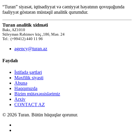
“Turan” siyasət, iqtisadiyyat və cəmiyyət həyatının qovuşuğunda
fəaliyyət göstərən müstəqil analitik qurumdur.
Turan analitik xidməti
Bakı, AZ1010
Süleyman Rəhimov küç.,186, Mən. 24
Tel.: (+99412) 440 11 96
agency@turan.az
Faydalı
İstifadə şərtləri
Məxfilik siyasti
Abunə
Haqqımızda
Bizim mütəxəssislərimiz
Arxiv
CONTACT AZ
© 2026 Turan. Bütün hüquqlar qorunur.