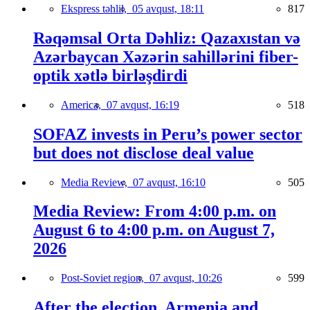
Ekspress təhlil,
05 avqust, 18:11
817
Rəqəmsal Orta Dəhliz: Qazaxıstan və
Azərbaycan Xəzərin sahillərini fiber-
optik xətlə birləşdirdi
America,
07 avqust, 16:19
518
SOFAZ invests in Peru’s power sector
but does not disclose deal value
Media Review,
07 avqust, 16:10
505
Media Review: From 4:00 p.m. on
August 6 to 4:00 p.m. on August 7,
2026
Post-Soviet region,
07 avqust, 10:26
599
After the election, Armenia and