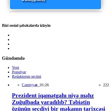
Bizi sosial şəbəkələrdə izləyin
Gündəmdə
Yeni
Populyar
Redaktorun seçimi
Cəmiyyət,
01:26
222
Prezident iqamətgahı niyə məhz
Zuğulbada yaradılıb? Təbiətin
özünün seçdiyi bir məkanın tarixçəsi