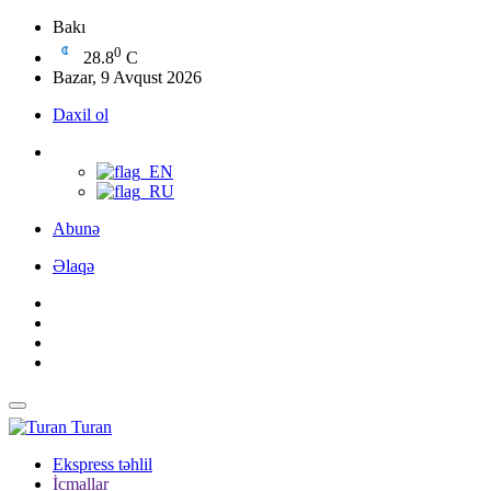
Bakı
0
28.8
C
Bazar, 9 Avqust 2026
Daxil ol
Abunə
Əlaqə
Turan
Ekspress təhlil
İcmallar