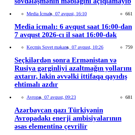
sövdələşmənin məbləğini açıqlamayıb
Media İcmalı,
07 avqust, 16:10
661
Media icmalı: 6 avqust saat 16:00-dan
7 avqust 2026-cı il saat 16:00-dək
Keçmiş Sovet məkanı,
07 avqust, 10:26
759
Seçkilərdən sonra Ermənistan və
Rusiya gərginliyi azaltmağın yollarını
axtarır, lakin əvvəlki ittifaqa qayıdış
ehtimalı azdır
Avropa,
07 avqust, 09:23
681
Azərbaycan qazı Türkiyənin
Avropadakı enerji ambisiyalarının
əsas elementinə çevrilir