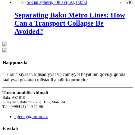
Social sphere,
08 avqust, 00:50
636
Separating Baku Metro Lines: How
Can a Transport Collapse Be
Avoided?
Haqqımızda
“Turan” siyasət, iqtisadiyyat və cəmiyyət həyatının qovuşuğunda
fəaliyyət göstərən müstəqil analitik qurumdur.
Turan analitik xidməti
Bakı, AZ1010
Süleyman Rəhimov küç.,186, Mən. 24
Tel.: (+99412) 440 11 96
agency@turan.az
Faydalı