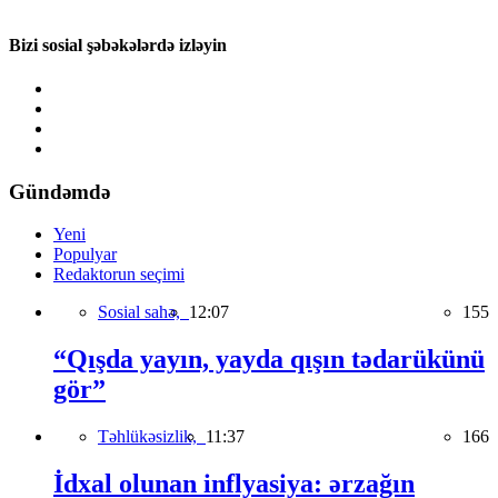
Bizi sosial şəbəkələrdə izləyin
Gündəmdə
Yeni
Populyar
Redaktorun seçimi
Sosial sahə,
12:07
155
“Qışda yayın, yayda qışın tədarükünü
gör”
Təhlükəsizlik,
11:37
166
İdxal olunan inflyasiya: ərzağın