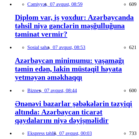
Cəmiyyət,
07 avqust, 08:59
609
Diplom var, iş yoxdur: Azərbaycanda
təhsil niyə gənclərin məşğulluğuna
təminat vermir?
Sosial sahə,
07 avqust, 08:53
621
Azərbaycan minimumu: yaşamağı
təmin edən, lakin müstəqil həyata
yetməyən əməkhaqqı
Biznes,
07 avqust, 08:44
600
Ənənəvi bazarlar şəbəkələrin təzyiqi
altında: Azərbaycan ticarət
qaydalarını niyə dəyişməlidir
Ekspress təhlil,
07 avqust, 00:03
733