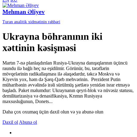
Mehman Əliyev
Turan analitik xidmətinin rəhbəri
Ukrayna böhranının iki
xəttinin kəsişməsi
Martın 7-nə planlaşdırılan Rusiya-Ukrayna danışıqlarının üçüncü
raundu ilə bağlı heç nə eşidilmir. Görünür, bu, tərəflərin
mövqelərinin radikallaşması ilə əlaqədardır, təkcə Moskva və
Kiyevin yox, həm də Şərq-Qərb mehvərinin. Prezident Putin
müharibənin əvvəlində irəli sürülmüş şərtlərə yenidən israr etməyə
başladı. Paket məlumdur: Ukraynanın qeyri-blok və nüvəsiz statusu,
demilitarizasiya və denasifikasiya, Krımın Rusiyaya
məxsusluğunun, Donets...
Daha çox oxumaq üçün daxil olun və ya abunə olun
Daxil ol
Abunə ol