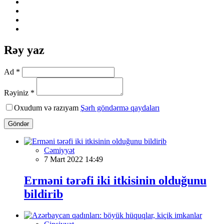
Rəy yaz
Ad *
Rəyiniz *
Oxudum və razıyam
Şərh göndərmə qaydaları
Göndər
Cəmiyyət
7 Mart 2022 14:49
Erməni tərəfi iki itkisinin olduğunu
bildirib