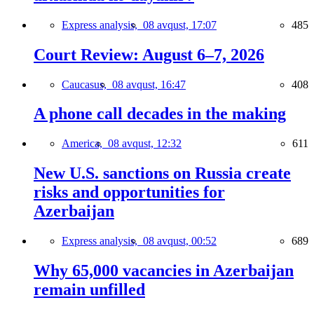
Express analysis,
08 avqust, 17:07
485
Court Review: August 6–7, 2026
Caucasus,
08 avqust, 16:47
408
A phone call decades in the making
America,
08 avqust, 12:32
611
New U.S. sanctions on Russia create
risks and opportunities for
Azerbaijan
Express analysis,
08 avqust, 00:52
689
Why 65,000 vacancies in Azerbaijan
remain unfilled