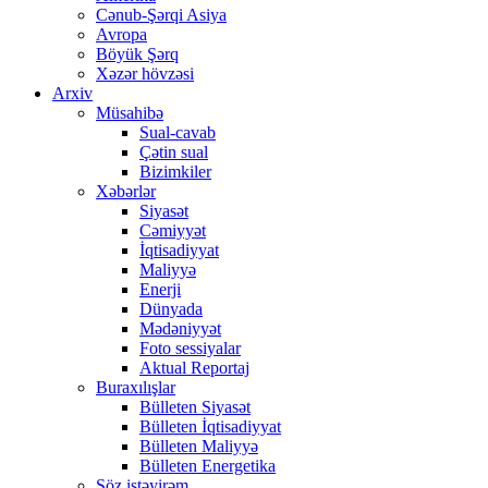
Cənub-Şərqi Asiya
Avropa
Böyük Şərq
Xəzər hövzəsi
Arxiv
Müsahibə
Sual-cavab
Çətin sual
Bizimkiler
Xəbərlər
Siyasət
Cəmiyyət
İqtisadiyyat
Maliyyə
Enerji
Dünyada
Mədəniyyət
Foto sessiyalar
Aktual Reportaj
Buraxılışlar
Bülleten Siyasət
Bülleten İqtisadiyyat
Bülleten Maliyyə
Bülleten Energetika
Söz istəyirəm