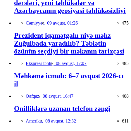
dərsləri, yeni təhlükələr və
Azərbaycanın geosiyasi təhlükəsizliyi
Cəmiyyət,
09 avqust, 01:26
475
Prezident iqamətgahı niyə məhz
Zuğulbada yaradılıb? Təbiətin
özünün seçdiyi bir məkanın tarixçəsi
Ekspress təhlil,
08 avqust, 17:07
485
Məhkəmə icmalı: 6–7 avqust 2026-cı
il
Qafqaz,
08 avqust, 16:47
408
Onilliklərə uzanan telefon zəngi
Amerika,
08 avqust, 12:32
611