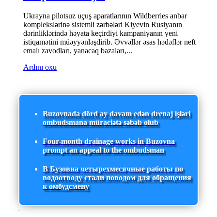
Ukrayna pilotsuz uçuş aparatlarının Wildberries anbar
komplekslərinə sistemli zərbələri Kiyevin Rusiyanın
dərinliklərində həyata keçirdiyi kampaniyanın yeni
istiqamətini müəyyənləşdirib. Əvvəllər əsas hədəflər neft
emalı zavodları, yanacaq bazaları,...
Ardını oxu
Buzovnada dörd ay davam edən drenaj işləri
ombudsmana müraciətə səbəb olub
Four-month drainage works in Buzovna
prompt an appeal to the ombudsman
В Бузовна четырехмесячные работы по
водоотводу стали поводом для обращения
к омбудсмену