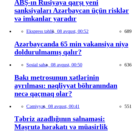
ABŞ-ın Rusiyaya qarşı yeni
sanksiyaları Azərbaycan üçün risklər
və imkanlar yaradır
Ekspress təhlil,
08 avqust, 00:52
689
Azərbaycanda 65 min vakansiya niyə
doldurulmamış qalır?
Sosial sahə,
08 avqust, 00:50
636
Bakı metrosunun xətlərinin
ayrılması: nəqliyyat böhranından
necə qaçmaq olar?
Cəmiyyət,
08 avqust, 00:41
551
Təbriz azadlığının salnaməsi:
Məşrutə hərəkatı və müasirlik