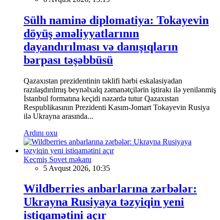
Sülh naminə diplomatiya: Tokayevin
döyüş əməliyyatlarının
dayandırılması və danışıqların
bərpası təşəbbüsü
Qazaxıstan prezidentinin təklifi hərbi eskalasiyadan
razılaşdırılmış beynəlxalq zəmanətçilərin iştirakı ilə yenilənmiş
İstanbul formatına keçidi nəzərdə tutur Qazaxıstan
Respublikasının Prezidenti Kasım-Jomart Tokayevin Rusiya
ilə Ukrayna arasında...
Ardını oxu
Keçmiş Sovet məkanı
5 Avqust 2026, 10:35
Wildberries anbarlarına zərbələr:
Ukrayna Rusiyaya təzyiqin yeni
istiqamətini açır