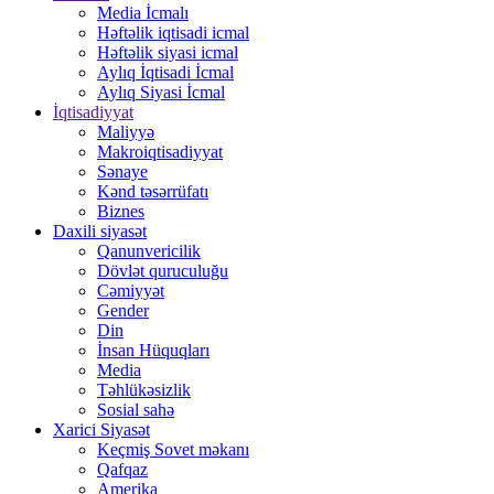
Media İcmalı
Həftəlik iqtisadi icmal
Həftəlik siyasi icmal
Aylıq İqtisadi İcmal
Aylıq Siyasi İcmal
İqtisadiyyat
Maliyyə
Makroiqtisadiyyat
Sənaye
Kənd təsərrüfatı
Biznes
Daxili siyasət
Qanunvericilik
Dövlət quruculuğu
Cəmiyyət
Gender
Din
İnsan Hüquqları
Media
Təhlükəsizlik
Sosial sahə
Xarici Siyasət
Keçmiş Sovet məkanı
Qafqaz
Amerika