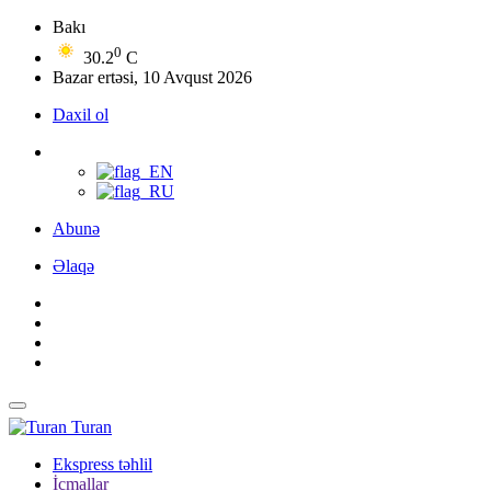
Bakı
0
30.2
C
Bazar ertəsi, 10 Avqust 2026
Daxil ol
Abunə
Əlaqə
Turan
Ekspress təhlil
İcmallar