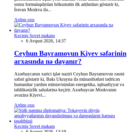
sonra formalaşdırılan hökumətin ilk addımları göstərir ki,
İrəvan Moskva ilə...
Ardını oxu
Keçmiş Sovet məkanı
6 Avqust 2026, 14:37
Ceyhun Bayramovun Kiyev səfərinin
arxasında nə dayanır?
Azərbaycanın xarici işlər naziri Ceyhun Bayramovun rəsmi
səfəri göstərir ki, Bakı Ukrayna ilə münasibətləri tədricən
humanitar yardım müstəvisindən energetika, iqtisadiyyat və
təhlükəsizlik sahələrinə keçirir. Azərbaycan Moskvanın
əvəzinə Kiyevi...
Ardını oxu
Keçmiş Sovet məkanı
6 Avqust 2026, 13:19