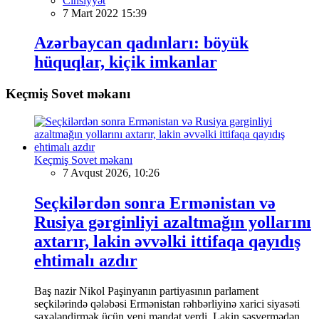
Cinsiyyət
7 Mart 2022 15:39
Azərbaycan qadınları: böyük
hüquqlar, kiçik imkanlar
Keçmiş Sovet məkanı
Keçmiş Sovet məkanı
7 Avqust 2026, 10:26
Seçkilərdən sonra Ermənistan və
Rusiya gərginliyi azaltmağın yollarını
axtarır, lakin əvvəlki ittifaqa qayıdış
ehtimalı azdır
Baş nazir Nikol Paşinyanın partiyasının parlament
seçkilərində qələbəsi Ermənistan rəhbərliyinə xarici siyasəti
şaxələndirmək üçün yeni mandat verdi. Lakin səsvermədən