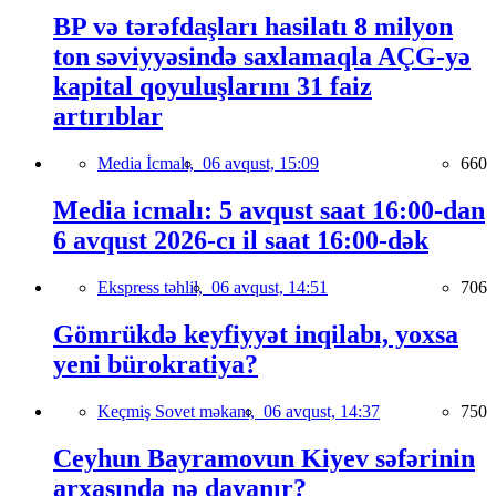
BP və tərəfdaşları hasilatı 8 milyon
ton səviyyəsində saxlamaqla AÇG-yə
kapital qoyuluşlarını 31 faiz
artırıblar
Media İcmalı,
06 avqust, 15:09
660
Media icmalı: 5 avqust saat 16:00-dan
6 avqust 2026-cı il saat 16:00-dək
Ekspress təhlil,
06 avqust, 14:51
706
Gömrükdə keyfiyyət inqilabı, yoxsa
yeni bürokratiya?
Keçmiş Sovet məkanı,
06 avqust, 14:37
750
Ceyhun Bayramovun Kiyev səfərinin
arxasında nə dayanır?