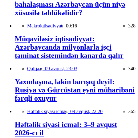
bahalaşması Azərbaycan üçün niyə
xüsusilə təhlükəlidir?
Makroiqtisadiyyat,
00:16
328
Müqaviləsiz iqtisadiyyat:
Azərbaycanda milyonlarla işçi
təminat sistemindən kənarda qalır
Qafqaz,
09 avqust, 23:03
340
Yaxınlaşma, lakin barışıq deyil:
Rusiya və Gürcüstan eyni müharibəni
fərqli oxuyur
Həftəlik siyasi icmal,
09 avqust, 22:20
365
Həftəlik siyasi icmal: 3–9 avqust
2026-cı il