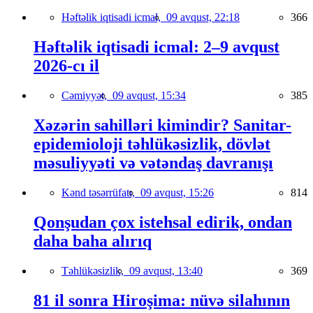
Həftəlik iqtisadi icmal,
09 avqust, 22:18
366
Həftəlik iqtisadi icmal: 2–9 avqust
2026-cı il
Cəmiyyət,
09 avqust, 15:34
385
Xəzərin sahilləri kimindir? Sanitar-
epidemioloji təhlükəsizlik, dövlət
məsuliyyəti və vətəndaş davranışı
Kənd təsərrüfatı,
09 avqust, 15:26
814
Qonşudan çox istehsal edirik, ondan
daha baha alırıq
Təhlükəsizlik,
09 avqust, 13:40
369
81 il sonra Hiroşima: nüvə silahının