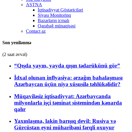
ASTNA
İqtisadiyyat Göstəriciləri
Siyası Monitorinq
Bazarların icmalı
Qarabağ münaqişəsi
Contact az
Son yenilənmə
(2 saat əvvəl)
“Qışda yayın, yayda qışın tədarükünü gör”
İdxal olunan inflyasiya: ərzağın bahalaşması
Azərbaycan üçün niyə xüsusilə təhlükəlidir?
Müqaviləsiz iqtisadiyyat: Azərbaycanda
milyonlarla işçi təminat sistemindən kənarda
qalır
Yaxınlaşma, lakin barışıq deyil: Rusiya və
Gürcüstan eyni müharibəni fərqli oxuyur