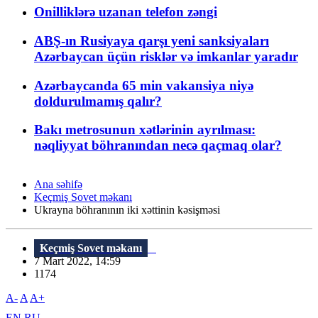
Onilliklərə uzanan telefon zəngi
ABŞ-ın Rusiyaya qarşı yeni sanksiyaları
Azərbaycan üçün risklər və imkanlar yaradır
Azərbaycanda 65 min vakansiya niyə
doldurulmamış qalır?
Bakı metrosunun xətlərinin ayrılması:
nəqliyyat böhranından necə qaçmaq olar?
Ana səhifə
Keçmiş Sovet məkanı
Ukrayna böhranının iki xəttinin kəsişməsi
Keçmiş Sovet məkanı
7 Mart 2022, 14:59
1174
A-
A
A+
EN
RU