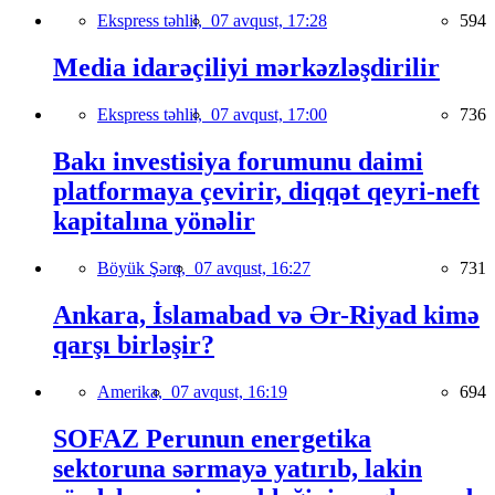
Ekspress təhlil,
07 avqust, 17:28
594
Media idarəçiliyi mərkəzləşdirilir
Ekspress təhlil,
07 avqust, 17:00
736
Bakı investisiya forumunu daimi
platformaya çevirir, diqqət qeyri-neft
kapitalına yönəlir
Böyük Şərq,
07 avqust, 16:27
731
Ankara, İslamabad və Ər-Riyad kimə
qarşı birləşir?
Amerika,
07 avqust, 16:19
694
SOFAZ Perunun energetika
sektoruna sərmayə yatırıb, lakin