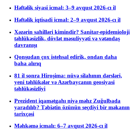
Həftəlik siyasi icmal: 3–9 avqust 2026-cı il
Həftəlik iqtisadi icmal: 2–9 avqust 2026-cı il
Xəzərin sahilləri kimindir? Sanitar-epidemioloji
təhlükəsizlik, dövlət məsuliyyəti və vətəndaş
davranışı
Qonşudan çox istehsal edirik, ondan daha
baha alırıq
81 il sonra Hiroşima: nüvə silahının dərsləri,
yeni təhlükələr və Azərbaycanın geosiyasi
təhlükəsizliyi
Prezident iqamətgahı niyə məhz Zuğulbada
yaradılıb? Təbiətin özünün seçdiyi bir məkanın
tarixçəsi
Məhkəmə icmalı: 6–7 avqust 2026-cı il