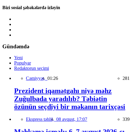
Bizi sosial şəbəkələrdə izləyin
Gündəmdə
Yeni
Populyar
Redaktorun seçimi
Cəmiyyət,
01:26
281
Prezident iqamətgahı niyə məhz
Zuğulbada yaradılıb? Təbiətin
özünün seçdiyi bir məkanın tarixçəsi
Ekspress təhlil,
08 avqust, 17:07
339
Məhkəmə icmalı: 6–7 avqust 2026-cı