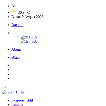
Bakı
0
30.8
C
Bazar, 9 Avqust 2026
Daxil ol
Abunə
Əlaqə
Turan
Ekspress təhlil
İcmallar