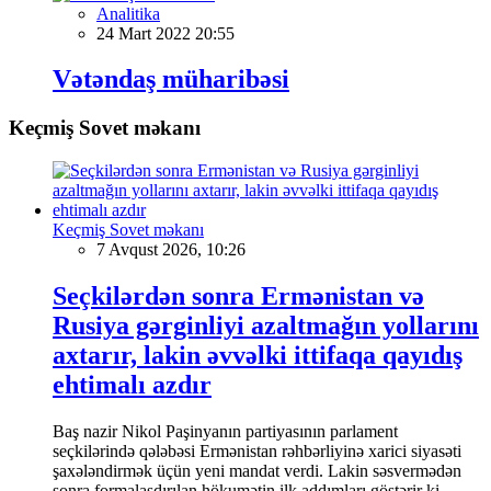
Analitika
24 Mart 2022 20:55
Vətəndaş müharibəsi
Keçmiş Sovet məkanı
Keçmiş Sovet məkanı
7 Avqust 2026, 10:26
Seçkilərdən sonra Ermənistan və
Rusiya gərginliyi azaltmağın yollarını
axtarır, lakin əvvəlki ittifaqa qayıdış
ehtimalı azdır
Baş nazir Nikol Paşinyanın partiyasının parlament
seçkilərində qələbəsi Ermənistan rəhbərliyinə xarici siyasəti
şaxələndirmək üçün yeni mandat verdi. Lakin səsvermədən
sonra formalaşdırılan hökumətin ilk addımları göstərir ki,