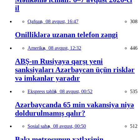
il
Qafqaz,
08 avqust, 16:47
308
Onilliklərə uzanan telefon zəngi
Amerika,
08 avqust, 12:32
446
ABŞ-ın Rusiyaya qarşı yeni
sanksiyaları Azərbaycan üçün risklər
və imkanlar yaradır
Ekspress təhlil,
08 avqust, 00:52
535
Azərbaycanda 65 min vakansiya niyə
doldurulmamış qalır?
Sosial sahə,
08 avqust, 00:50
512
Bakı metrosunun xətlərinin