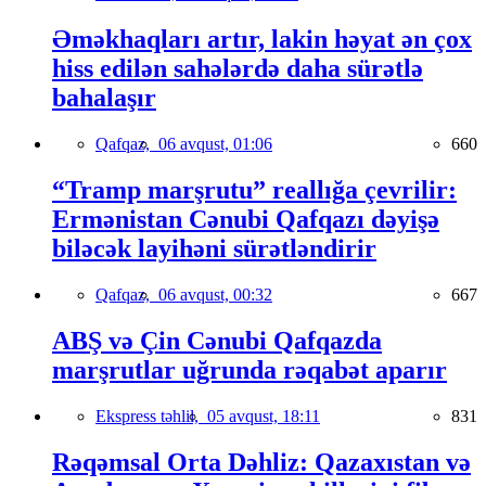
Əməkhaqları artır, lakin həyat ən çox
hiss edilən sahələrdə daha sürətlə
bahalaşır
Qafqaz,
06 avqust, 01:06
660
“Tramp marşrutu” reallığa çevrilir:
Ermənistan Cənubi Qafqazı dəyişə
biləcək layihəni sürətləndirir
Qafqaz,
06 avqust, 00:32
667
ABŞ və Çin Cənubi Qafqazda
marşrutlar uğrunda rəqabət aparır
Ekspress təhlil,
05 avqust, 18:11
831
Rəqəmsal Orta Dəhliz: Qazaxıstan və