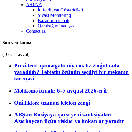
ASTNA
İqtisadiyyat Göstəriciləri
Siyası Monitorinq
Bazarların icmalı
Qarabağ münaqişəsi
Contact az
Son yenilənmə
(10 saat əvvəl)
Prezident iqamətgahı niyə məhz Zuğulbada
yaradılıb? Təbiətin özünün seçdiyi bir məkanın
tarixçəsi
Məhkəmə icmalı: 6–7 avqust 2026-cı il
Onilliklərə uzanan telefon zəngi
ABŞ-ın Rusiyaya qarşı yeni sanksiyaları
Azərbaycan üçün risklər və imkanlar yaradır