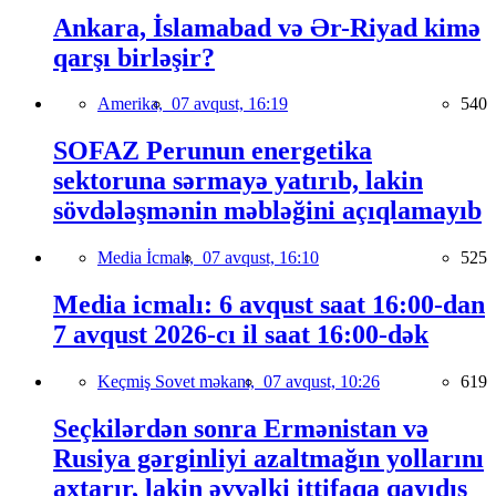
Ankara, İslamabad və Ər-Riyad kimə
qarşı birləşir?
Amerika,
07 avqust, 16:19
540
SOFAZ Perunun energetika
sektoruna sərmayə yatırıb, lakin
sövdələşmənin məbləğini açıqlamayıb
Media İcmalı,
07 avqust, 16:10
525
Media icmalı: 6 avqust saat 16:00-dan
7 avqust 2026-cı il saat 16:00-dək
Keçmiş Sovet məkanı,
07 avqust, 10:26
619
Seçkilərdən sonra Ermənistan və
Rusiya gərginliyi azaltmağın yollarını
axtarır, lakin əvvəlki ittifaqa qayıdış