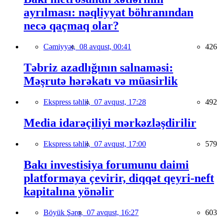
ayrılması: nəqliyyat böhranından
necə qaçmaq olar?
Cəmiyyət,
08 avqust, 00:41
426
Təbriz azadlığının salnaməsi:
Məşrutə hərəkatı və müasirlik
Ekspress təhlil,
07 avqust, 17:28
492
Media idarəçiliyi mərkəzləşdirilir
Ekspress təhlil,
07 avqust, 17:00
579
Bakı investisiya forumunu daimi
platformaya çevirir, diqqət qeyri-neft
kapitalına yönəlir
Böyük Şərq,
07 avqust, 16:27
603