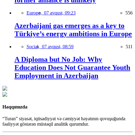
former alliance is unlikely
Europe,
07 avqust, 09:23
556
Azerbaijani gas emerges as a key to
Türkiye’s energy ambitions in Europe
Social,
07 avqust, 08:59
511
A Diploma but No Job: Why
Education Does Not Guarantee Youth
Employment in Azerbaijan
Haqqımızda
“Turan” siyasət, iqtisadiyyat və cəmiyyət həyatının qovuşuğunda
fəaliyyət göstərən müstəqil analitik qurumdur.