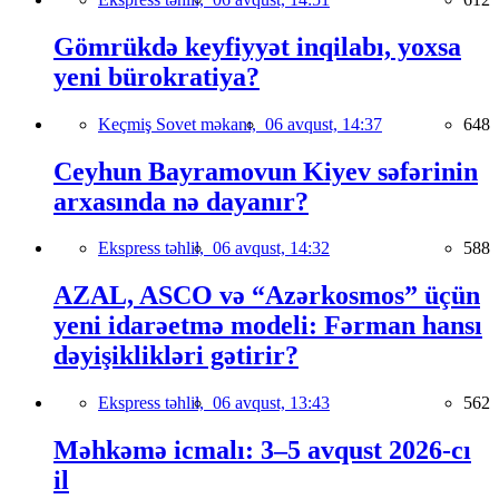
Gömrükdə keyfiyyət inqilabı, yoxsa
yeni bürokratiya?
Keçmiş Sovet məkanı,
06 avqust, 14:37
648
Ceyhun Bayramovun Kiyev səfərinin
arxasında nə dayanır?
Ekspress təhlil,
06 avqust, 14:32
588
AZAL, ASCO və “Azərkosmos” üçün
yeni idarəetmə modeli: Fərman hansı
dəyişiklikləri gətirir?
Ekspress təhlil,
06 avqust, 13:43
562
Məhkəmə icmalı: 3–5 avqust 2026-cı
il