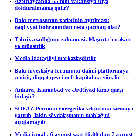
Azərbaycanda 65 min vakansiya niyə
doldurulmamış qalır?
Bakı metrosunun xətlərinin ayrılması:
nəqliyyat böhranından necə qaçmaq olar?
Təbriz azadlığının salnaməsi: Məşrutə hərəkatı
və müasirlik
Media idarəçiliyi mərkəzləşdirilir
Bakı investisiya forumunu daimi platformaya
çevirir, diqqət qeyri-neft kapitalına yönəlir
Ankara, İslamabad və Ər-Riyad kimə qarşı
birləşir?
SOFAZ Perunun energetika sektoruna sərmayə
yatırıb, lakin sövdələşmənin məbləğini
açıqlamayıb
Media icmalı: 6 avqust saat 16:00-dan 7 avqust