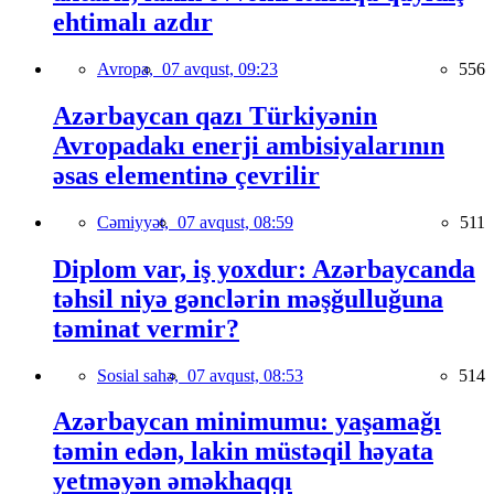
ehtimalı azdır
Avropa,
07 avqust, 09:23
556
Azərbaycan qazı Türkiyənin
Avropadakı enerji ambisiyalarının
əsas elementinə çevrilir
Cəmiyyət,
07 avqust, 08:59
511
Diplom var, iş yoxdur: Azərbaycanda
təhsil niyə gənclərin məşğulluğuna
təminat vermir?
Sosial sahə,
07 avqust, 08:53
514
Azərbaycan minimumu: yaşamağı
təmin edən, lakin müstəqil həyata
yetməyən əməkhaqqı