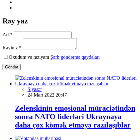
Rəy yaz
Ad *
Rəyiniz *
Oxudum və razıyam
Şərh göndərmə qaydaları
Göndər
Siyasət
24 Mart 2022 20:47
Zelenskinin emosional müraciətindən
sonra NATO liderləri Ukraynaya
daha çox kömək etməyə razılaşıblar