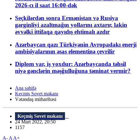
2026-cı il saat 16:00-dək
Seçkilərdən sonra Ermənistan və Rusiya
gərginliyi azaltmağın yollarını axtarır, lakin
əvvəlki ittifaqa qayıdış ehtimalı azdır
Azərbaycan qazı Türkiyənin Avropadakı enerji
ambisiyalarının əsas elementinə çevrilir
Diplom var, iş yoxdur: Azərbaycanda təhsil
niyə gənclərin məşğulluğuna təminat vermir?
Ana səhifə
Keçmiş Sovet məkanı
Vətəndaş müharibəsi
Keçmiş Sovet məkanı
24 Mart 2022, 20:50
1157
A-
A
A+