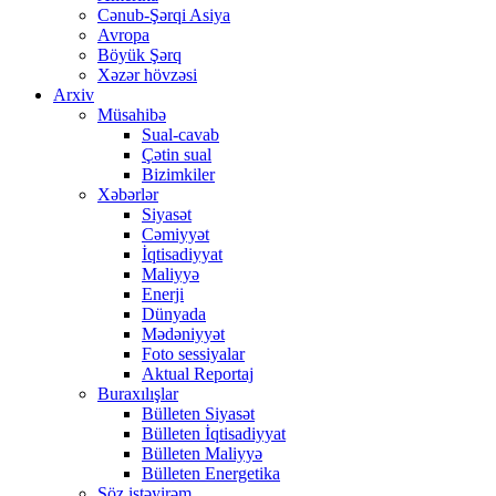
Cənub-Şərqi Asiya
Avropa
Böyük Şərq
Xəzər hövzəsi
Arxiv
Müsahibə
Sual-cavab
Çətin sual
Bizimkiler
Xəbərlər
Siyasət
Cəmiyyət
İqtisadiyyat
Maliyyə
Enerji
Dünyada
Mədəniyyət
Foto sessiyalar
Aktual Reportaj
Buraxılışlar
Bülleten Siyasət
Bülleten İqtisadiyyat
Bülleten Maliyyə
Bülleten Energetika
Söz istəyirəm