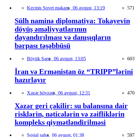
Keçmiş Sovet məkanı,
06 avqust, 13:19
571
Sülh naminə diplomatiya: Tokayevin
döyüş əməliyyatlarının
dayandırılması və danışıqların
bərpası təşəbbüsü
Böyük Şərq,
06 avqust, 13:05
603
İran və Ermənistan öz “TRIPP”lərini
hazırlayır
Xəzər hövzəsi,
06 avqust, 12:31
470
Xəzər geri çəkilir: su balansına dair
risklərin, nəticələrin və zəifliklərin
kompleks qiymətləndirilməsi
Sosial sahə,
06 avqust, 01:38
597