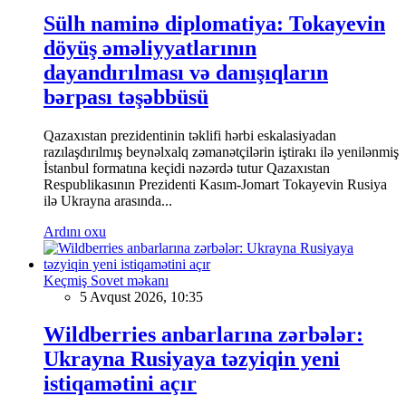
Sülh naminə diplomatiya: Tokayevin
döyüş əməliyyatlarının
dayandırılması və danışıqların
bərpası təşəbbüsü
Qazaxıstan prezidentinin təklifi hərbi eskalasiyadan
razılaşdırılmış beynəlxalq zəmanətçilərin iştirakı ilə yenilənmiş
İstanbul formatına keçidi nəzərdə tutur Qazaxıstan
Respublikasının Prezidenti Kasım-Jomart Tokayevin Rusiya
ilə Ukrayna arasında...
Ardını oxu
Keçmiş Sovet məkanı
5 Avqust 2026, 10:35
Wildberries anbarlarına zərbələr:
Ukrayna Rusiyaya təzyiqin yeni
istiqamətini açır