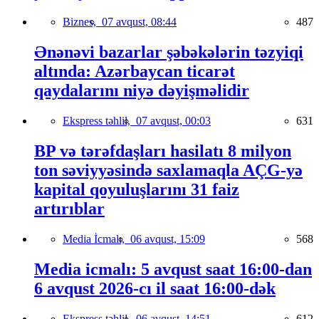
Biznes,
07 avqust, 08:44
487
Ənənəvi bazarlar şəbəkələrin təzyiqi
altında: Azərbaycan ticarət
qaydalarını niyə dəyişməlidir
Ekspress təhlil,
07 avqust, 00:03
631
BP və tərəfdaşları hasilatı 8 milyon
ton səviyyəsində saxlamaqla AÇG-yə
kapital qoyuluşlarını 31 faiz
artırıblar
Media İcmalı,
06 avqust, 15:09
568
Media icmalı: 5 avqust saat 16:00-dan
6 avqust 2026-cı il saat 16:00-dək
Ekspress təhlil,
06 avqust, 14:51
612