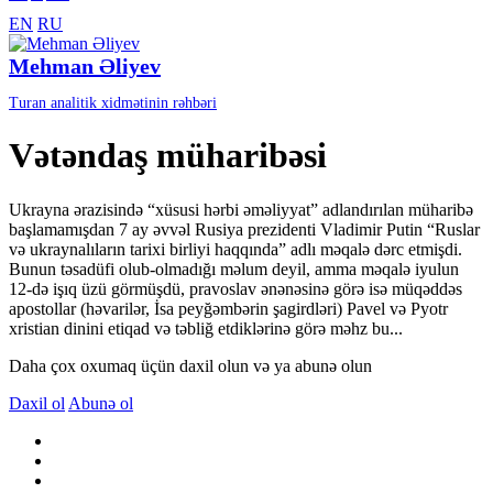
EN
RU
Mehman Əliyev
Turan analitik xidmətinin rəhbəri
Vətəndaş müharibəsi
Ukrayna ərazisində “xüsusi hərbi əməliyyat” adlandırılan müharibə
başlamamışdan 7 ay əvvəl Rusiya prezidenti Vladimir Putin “Ruslar
və ukraynalıların tarixi birliyi haqqında” adlı məqalə dərc etmişdi.
Bunun təsadüfi olub-olmadığı məlum deyil, amma məqalə iyulun
12-də işıq üzü görmüşdü, pravoslav ənənəsinə görə isə müqəddəs
apostollar (həvarilər, İsa peyğəmbərin şagirdləri) Pavel və Pyotr
xristian dinini etiqad və təbliğ etdiklərinə görə məhz bu...
Daha çox oxumaq üçün daxil olun və ya abunə olun
Daxil ol
Abunə ol