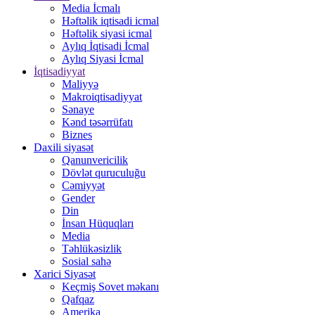
Media İcmalı
Həftəlik iqtisadi icmal
Həftəlik siyasi icmal
Aylıq İqtisadi İcmal
Aylıq Siyasi İcmal
İqtisadiyyat
Maliyyə
Makroiqtisadiyyat
Sənaye
Kənd təsərrüfatı
Biznes
Daxili siyasət
Qanunvericilik
Dövlət quruculuğu
Cəmiyyət
Gender
Din
İnsan Hüquqları
Media
Təhlükəsizlik
Sosial sahə
Xarici Siyasət
Keçmiş Sovet məkanı
Qafqaz
Amerika