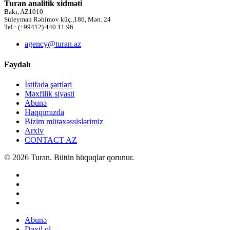
Turan analitik xidməti
Bakı, AZ1010
Süleyman Rəhimov küç.,186, Mən. 24
Tel.: (+99412) 440 11 96
agency@turan.az
Faydalı
İstifadə şərtləri
Məxfilik siyasti
Abunə
Haqqımızda
Bizim mütəxəssislərimiz
Arxiv
CONTACT AZ
© 2026 Turan. Bütün hüquqlar qorunur.
Abunə
Daxil ol