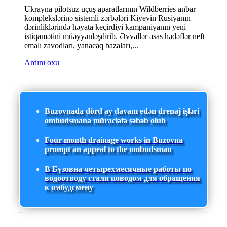
Ukrayna pilotsuz uçuş aparatlarının Wildberries anbar
komplekslərinə sistemli zərbələri Kiyevin Rusiyanın
dərinliklərində həyata keçirdiyi kampaniyanın yeni
istiqamətini müəyyənləşdirib. Əvvəllər əsas hədəflər neft
emalı zavodları, yanacaq bazaları,...
Ardını oxu
Buzovnada dörd ay davam edən drenaj işləri
ombudsmana müraciətə səbəb olub
Four-month drainage works in Buzovna
prompt an appeal to the ombudsman
В Бузовна четырехмесячные работы по
водоотводу стали поводом для обращения
к омбудсмену