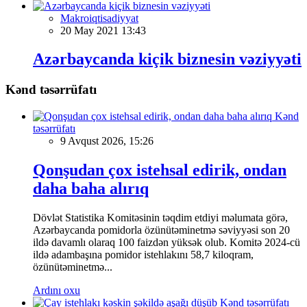
Makroiqtisadiyyat
20 May 2021 13:43
Azərbaycanda kiçik biznesin vəziyyəti
Kənd təsərrüfatı
Kənd
təsərrüfatı
9 Avqust 2026, 15:26
Qonşudan çox istehsal edirik, ondan
daha baha alırıq
Dövlət Statistika Komitəsinin təqdim etdiyi məlumata görə,
Azərbaycanda pomidorla özünütəminetmə səviyyəsi son 20
ildə davamlı olaraq 100 faizdən yüksək olub. Komitə 2024-cü
ildə adambaşına pomidor istehlakını 58,7 kiloqram,
özünütəminetmə...
Ardını oxu
Kənd təsərrüfatı