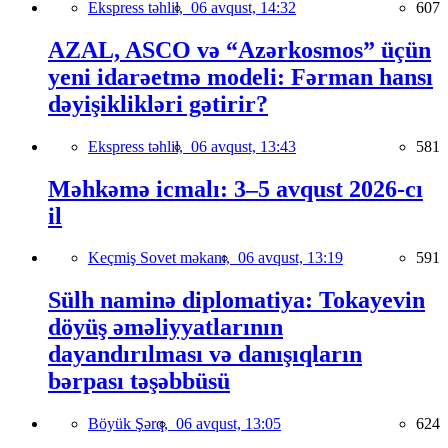
Ekspress təhlil,
06 avqust, 14:32
607
AZAL, ASCO və “Azərkosmos” üçün
yeni idarəetmə modeli: Fərman hansı
dəyişiklikləri gətirir?
Ekspress təhlil,
06 avqust, 13:43
581
Məhkəmə icmalı: 3–5 avqust 2026-cı
il
Keçmiş Sovet məkanı,
06 avqust, 13:19
591
Sülh naminə diplomatiya: Tokayevin
döyüş əməliyyatlarının
dayandırılması və danışıqların
bərpası təşəbbüsü
Böyük Şərq,
06 avqust, 13:05
624