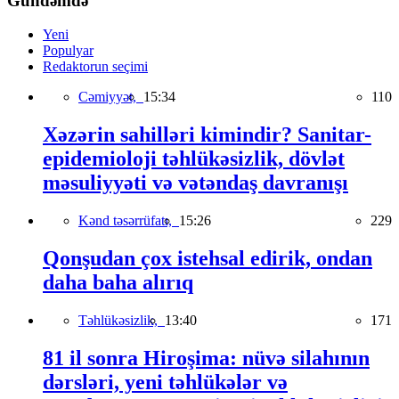
Gündəmdə
Yeni
Populyar
Redaktorun seçimi
Cəmiyyət,
15:34
110
Xəzərin sahilləri kimindir? Sanitar-
epidemioloji təhlükəsizlik, dövlət
məsuliyyəti və vətəndaş davranışı
Kənd təsərrüfatı,
15:26
229
Qonşudan çox istehsal edirik, ondan
daha baha alırıq
Təhlükəsizlik,
13:40
171
81 il sonra Hiroşima: nüvə silahının
dərsləri, yeni təhlükələr və