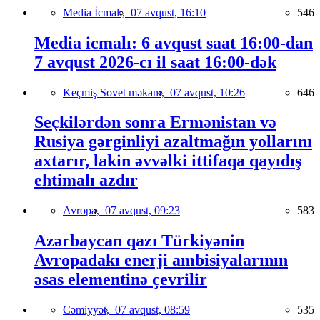
Media İcmalı,
07 avqust, 16:10
546
Media icmalı: 6 avqust saat 16:00-dan
7 avqust 2026-cı il saat 16:00-dək
Keçmiş Sovet məkanı,
07 avqust, 10:26
646
Seçkilərdən sonra Ermənistan və
Rusiya gərginliyi azaltmağın yollarını
axtarır, lakin əvvəlki ittifaqa qayıdış
ehtimalı azdır
Avropa,
07 avqust, 09:23
583
Azərbaycan qazı Türkiyənin
Avropadakı enerji ambisiyalarının
əsas elementinə çevrilir
Cəmiyyət,
07 avqust, 08:59
535