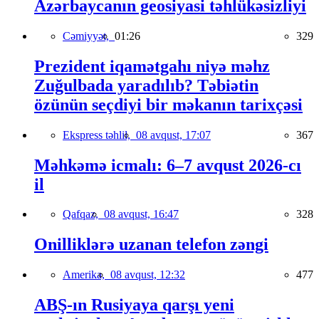
Azərbaycanın geosiyasi təhlükəsizliyi
Cəmiyyət,
01:26
329
Prezident iqamətgahı niyə məhz
Zuğulbada yaradılıb? Təbiətin
özünün seçdiyi bir məkanın tarixçəsi
Ekspress təhlil,
08 avqust, 17:07
367
Məhkəmə icmalı: 6–7 avqust 2026-cı
il
Qafqaz,
08 avqust, 16:47
328
Onilliklərə uzanan telefon zəngi
Amerika,
08 avqust, 12:32
477
ABŞ-ın Rusiyaya qarşı yeni