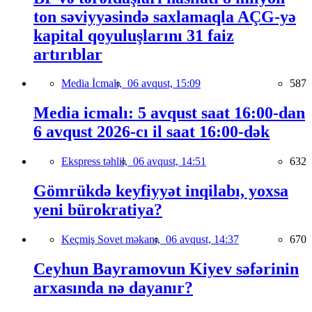
ton səviyyəsində saxlamaqla AÇG-yə
kapital qoyuluşlarını 31 faiz
artırıblar
Media İcmalı,
06 avqust, 15:09
587
Media icmalı: 5 avqust saat 16:00-dan
6 avqust 2026-cı il saat 16:00-dək
Ekspress təhlil,
06 avqust, 14:51
632
Gömrükdə keyfiyyət inqilabı, yoxsa
yeni bürokratiya?
Keçmiş Sovet məkanı,
06 avqust, 14:37
670
Ceyhun Bayramovun Kiyev səfərinin
arxasında nə dayanır?