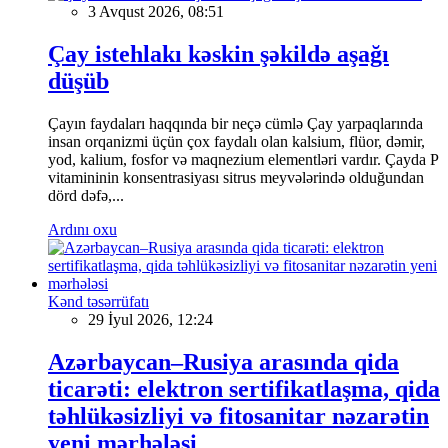
3 Avqust 2026, 08:51
Çay istehlakı kəskin şəkildə aşağı
düşüb
Çayın faydaları haqqında bir neçə cümlə Çay yarpaqlarında
insan orqanizmi üçün çox faydalı olan kalsium, flüor, dəmir,
yod, kalium, fosfor və maqnezium elementləri vardır. Çayda P
vitamininin konsentrasiyası sitrus meyvələrində olduğundan
dörd dəfə,...
Ardını oxu
Kənd təsərrüfatı
29 İyul 2026, 12:24
Azərbaycan–Rusiya arasında qida
ticarəti: elektron sertifikatlaşma, qida
təhlükəsizliyi və fitosanitar nəzarətin
yeni mərhələsi