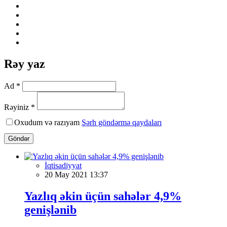
Rəy yaz
Ad *
Rəyiniz *
Oxudum və razıyam
Şərh göndərmə qaydaları
Göndər
İqtisadiyyat
20 May 2021 13:37
Yazlıq əkin üçün sahələr 4,9%
genişlənib