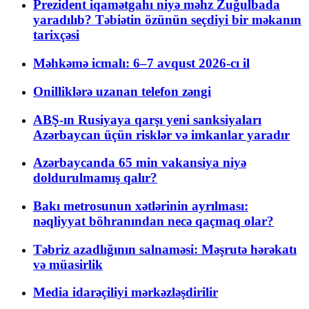
Prezident iqamətgahı niyə məhz Zuğulbada
yaradılıb? Təbiətin özünün seçdiyi bir məkanın
tarixçəsi
Məhkəmə icmalı: 6–7 avqust 2026-cı il
Onilliklərə uzanan telefon zəngi
ABŞ-ın Rusiyaya qarşı yeni sanksiyaları
Azərbaycan üçün risklər və imkanlar yaradır
Azərbaycanda 65 min vakansiya niyə
doldurulmamış qalır?
Bakı metrosunun xətlərinin ayrılması:
nəqliyyat böhranından necə qaçmaq olar?
Təbriz azadlığının salnaməsi: Məşrutə hərəkatı
və müasirlik
Media idarəçiliyi mərkəzləşdirilir