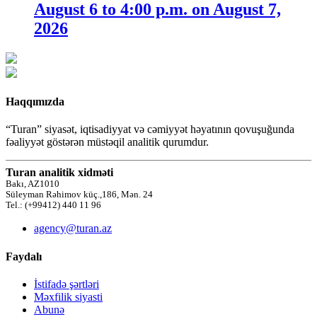
August 6 to 4:00 p.m. on August 7,
2026
Haqqımızda
“Turan” siyasət, iqtisadiyyat və cəmiyyət həyatının qovuşuğunda
fəaliyyət göstərən müstəqil analitik qurumdur.
Turan analitik xidməti
Bakı, AZ1010
Süleyman Rəhimov küç.,186, Mən. 24
Tel.: (+99412) 440 11 96
agency@turan.az
Faydalı
İstifadə şərtləri
Məxfilik siyasti
Abunə