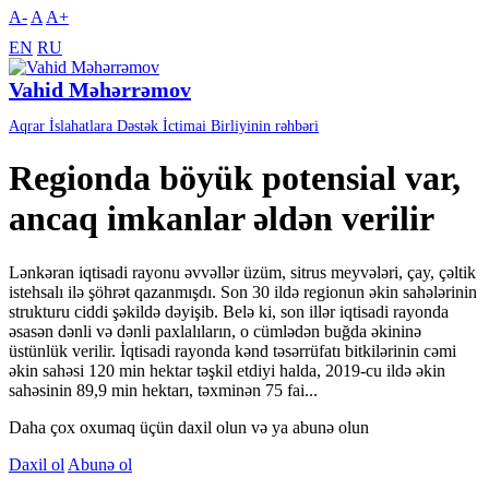
A-
A
A+
EN
RU
Vahid Məhərrəmov
Aqrar İslahatlara Dəstək İctimai Birliyinin rəhbəri
Regionda böyük potensial var,
ancaq imkanlar əldən verilir
Lənkəran iqtisadi rayonu əvvəllər üzüm, sitrus meyvələri, çay, çəltik
istehsalı ilə şöhrət qazanmışdı. Son 30 ildə regionun əkin sahələrinin
strukturu ciddi şəkildə dəyişib. Belə ki, son illər iqtisadi rayonda
əsasən dənli və dənli paxlalıların, o cümlədən buğda əkininə
üstünlük verilir. İqtisadi rayonda kənd təsərrüfatı bitkilərinin cəmi
əkin sahəsi 120 min hektar təşkil etdiyi halda, 2019-cu ildə əkin
sahəsinin 89,9 min hektarı, təxminən 75 fai...
Daha çox oxumaq üçün daxil olun və ya abunə olun
Daxil ol
Abunə ol