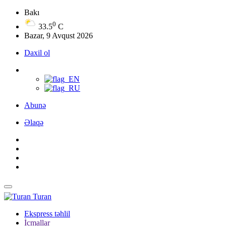
Bakı
0
33.5
C
Bazar, 9 Avqust 2026
Daxil ol
Abunə
Əlaqə
Turan
Ekspress təhlil
İcmallar