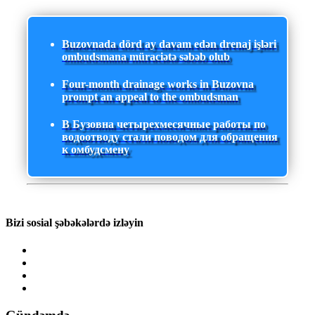
Buzovnada dörd ay davam edən drenaj işləri
ombudsmana müraciətə səbəb olub
Four-month drainage works in Buzovna
prompt an appeal to the ombudsman
В Бузовна четырехмесячные работы по
водоотводу стали поводом для обращения
к омбудсмену
Bizi sosial şəbəkələrdə izləyin