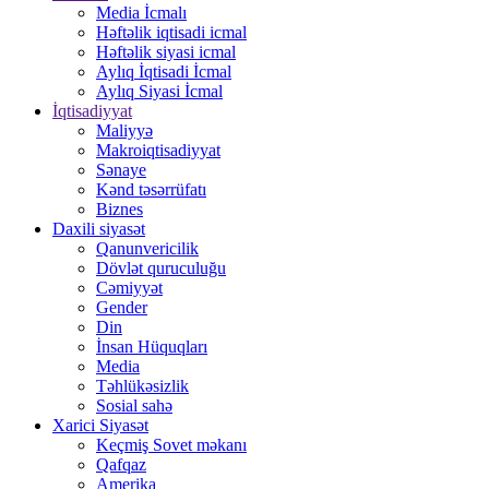
Media İcmalı
Həftəlik iqtisadi icmal
Həftəlik siyasi icmal
Aylıq İqtisadi İcmal
Aylıq Siyasi İcmal
İqtisadiyyat
Maliyyə
Makroiqtisadiyyat
Sənaye
Kənd təsərrüfatı
Biznes
Daxili siyasət
Qanunvericilik
Dövlət quruculuğu
Cəmiyyət
Gender
Din
İnsan Hüquqları
Media
Təhlükəsizlik
Sosial sahə
Xarici Siyasət
Keçmiş Sovet məkanı
Qafqaz
Amerika