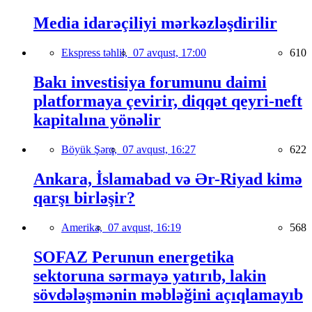
Media idarəçiliyi mərkəzləşdirilir
Ekspress təhlil,
07 avqust, 17:00
610
Bakı investisiya forumunu daimi
platformaya çevirir, diqqət qeyri-neft
kapitalına yönəlir
Böyük Şərq,
07 avqust, 16:27
622
Ankara, İslamabad və Ər-Riyad kimə
qarşı birləşir?
Amerika,
07 avqust, 16:19
568
SOFAZ Perunun energetika
sektoruna sərmayə yatırıb, lakin
sövdələşmənin məbləğini açıqlamayıb