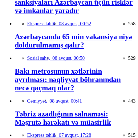
sanksiyaları Azərbaycan üçün risklər
və imkanlar yaradır
Ekspress təhlil,
08 avqust, 00:52
558
Azərbaycanda 65 min vakansiya niyə
doldurulmamış qalır?
Sosial sahə,
08 avqust, 00:50
529
Bakı metrosunun xətlərinin
ayrılması: nəqliyyat böhranından
necə qaçmaq olar?
Cəmiyyət,
08 avqust, 00:41
443
Təbriz azadlığının salnaməsi:
Məşrutə hərəkatı və müasirlik
Ekspress təhlil,
07 avqust, 17:28
515