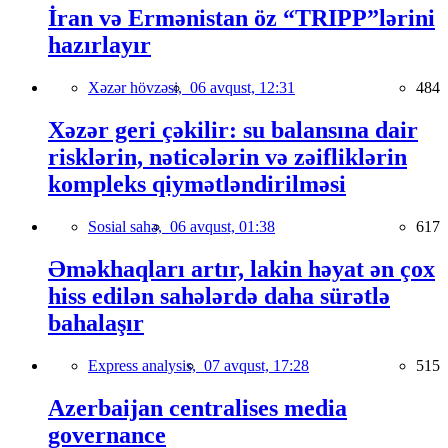
İran və Ermənistan öz “TRIPP”lərini
hazırlayır
Xəzər hövzəsi,
06 avqust, 12:31
484
Xəzər geri çəkilir: su balansına dair
risklərin, nəticələrin və zəifliklərin
kompleks qiymətləndirilməsi
Sosial sahə,
06 avqust, 01:38
617
Əməkhaqları artır, lakin həyat ən çox
hiss edilən sahələrdə daha sürətlə
bahalaşır
Express analysis,
07 avqust, 17:28
515
Azerbaijan centralises media
governance