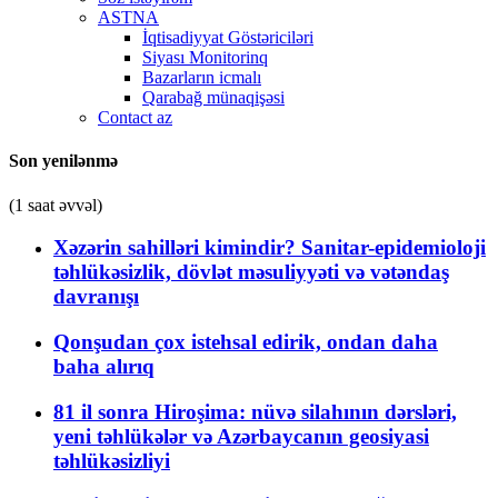
ASTNA
İqtisadiyyat Göstəriciləri
Siyası Monitorinq
Bazarların icmalı
Qarabağ münaqişəsi
Contact az
Son yenilənmə
(1 saat əvvəl)
Xəzərin sahilləri kimindir? Sanitar-epidemioloji
təhlükəsizlik, dövlət məsuliyyəti və vətəndaş
davranışı
Qonşudan çox istehsal edirik, ondan daha
baha alırıq
81 il sonra Hiroşima: nüvə silahının dərsləri,
yeni təhlükələr və Azərbaycanın geosiyasi
təhlükəsizliyi