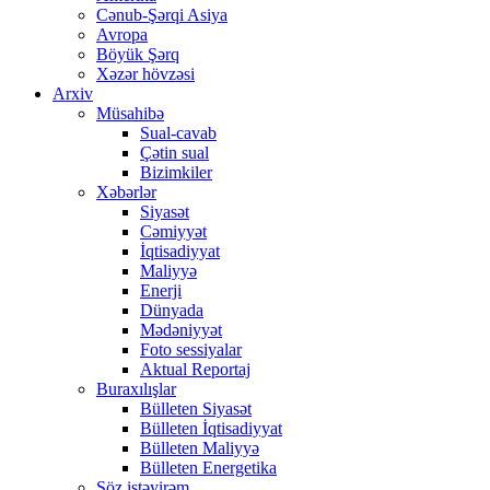
Cənub-Şərqi Asiya
Avropa
Böyük Şərq
Xəzər hövzəsi
Arxiv
Müsahibə
Sual-cavab
Çətin sual
Bizimkiler
Xəbərlər
Siyasət
Cəmiyyət
İqtisadiyyat
Maliyyə
Enerji
Dünyada
Mədəniyyət
Foto sessiyalar
Aktual Reportaj
Buraxılışlar
Bülleten Siyasət
Bülleten İqtisadiyyat
Bülleten Maliyyə
Bülleten Energetika
Söz istəyirəm