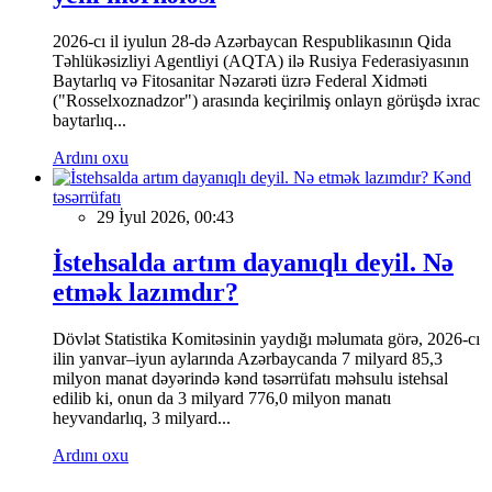
2026-cı il iyulun 28-də Azərbaycan Respublikasının Qida
Təhlükəsizliyi Agentliyi (AQTA) ilə Rusiya Federasiyasının
Baytarlıq və Fitosanitar Nəzarəti üzrə Federal Xidməti
("Rosselxoznadzor") arasında keçirilmiş onlayn görüşdə ixrac
baytarlıq...
Ardını oxu
Kənd
təsərrüfatı
29 İyul 2026, 00:43
İstehsalda artım dayanıqlı deyil. Nə
etmək lazımdır?
Dövlət Statistika Komitəsinin yaydığı məlumata görə, 2026-cı
ilin yanvar–iyun aylarında Azərbaycanda 7 milyard 85,3
milyon manat dəyərində kənd təsərrüfatı məhsulu istehsal
edilib ki, onun da 3 milyard 776,0 milyon manatı
heyvandarlıq, 3 milyard...
Ardını oxu