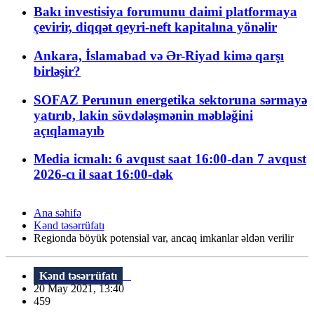
Bakı investisiya forumunu daimi platformaya
çevirir, diqqət qeyri-neft kapitalına yönəlir
Ankara, İslamabad və Ər-Riyad kimə qarşı
birləşir?
SOFAZ Perunun energetika sektoruna sərmayə
yatırıb, lakin sövdələşmənin məbləğini
açıqlamayıb
Media icmalı: 6 avqust saat 16:00-dan 7 avqust
2026-cı il saat 16:00-dək
Ana səhifə
Kənd təsərrüfatı
Regionda böyük potensial var, ancaq imkanlar əldən verilir
Kənd təsərrüfatı
20 May 2021, 13:40
459