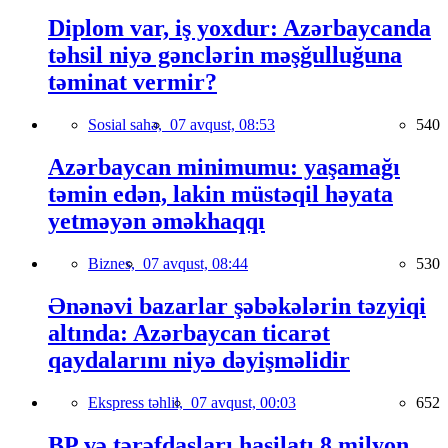
Diplom var, iş yoxdur: Azərbaycanda
təhsil niyə gənclərin məşğulluğuna
təminat vermir?
Sosial sahə,
07 avqust, 08:53
540
Azərbaycan minimumu: yaşamağı
təmin edən, lakin müstəqil həyata
yetməyən əməkhaqqı
Biznes,
07 avqust, 08:44
530
Ənənəvi bazarlar şəbəkələrin təzyiqi
altında: Azərbaycan ticarət
qaydalarını niyə dəyişməlidir
Ekspress təhlil,
07 avqust, 00:03
652
BP və tərəfdaşları hasilatı 8 milyon