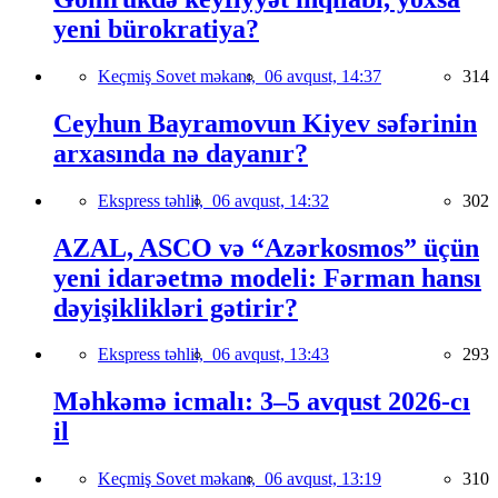
yeni bürokratiya?
Keçmiş Sovet məkanı,
06 avqust, 14:37
314
Ceyhun Bayramovun Kiyev səfərinin
arxasında nə dayanır?
Ekspress təhlil,
06 avqust, 14:32
302
AZAL, ASCO və “Azərkosmos” üçün
yeni idarəetmə modeli: Fərman hansı
dəyişiklikləri gətirir?
Ekspress təhlil,
06 avqust, 13:43
293
Məhkəmə icmalı: 3–5 avqust 2026-cı
il
Keçmiş Sovet məkanı,
06 avqust, 13:19
310