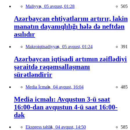
Maliyyə,
05 avqust, 01:28
505
Azərbaycan ehtiyatlarını artırır, lakin
manatın dayanıqlılığı hələ də neftdən
asılıdır
Makroiqtisadiyyat,
05 avqust, 01:24
391
Azərbaycan iqtisadi artımın zəiflədiyi
şəraitdə rəqəmsallaşmanı
sürətləndirir
Media İcmalı,
04 avqust, 16:04
485
Media icmalı: Avqustun 3-ü saat
16:00-dan avqustun 4-ü saat 16:00-
dək
Ekspress təhlil,
04 avqust, 14:50
585