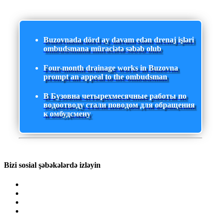
Buzovnada dörd ay davam edən drenaj işləri
ombudsmana müraciətə səbəb olub
Four-month drainage works in Buzovna
prompt an appeal to the ombudsman
В Бузовна четырехмесячные работы по
водоотводу стали поводом для обращения
к омбудсмену
Bizi sosial şəbəkələrdə izləyin