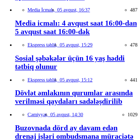
Media İcmalı,
05 avqust, 16:37
487
Media icmalı: 4 avqust saat 16:00-dan
5 avqust saat 16:00-dək
Ekspress təhlil,
05 avqust, 15:29
478
Sosial şəbəkələr üçün 16 yaş həddi
tətbiq olunur
Ekspress təhlil,
05 avqust, 15:12
441
Dövlət əmlakının qurumlar arasında
verilməsi qaydaları sadələşdirilib
Cəmiyyət,
05 avqust, 14:30
1029
Buzovnada dörd ay davam edən
drenaj işləri ombudsmana müraciətə