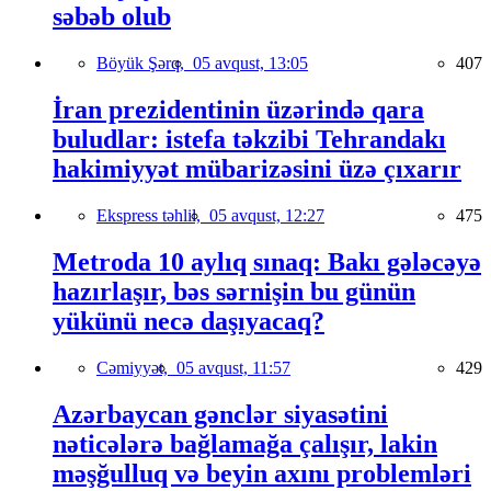
səbəb olub
Böyük Şərq,
05 avqust, 13:05
407
İran prezidentinin üzərində qara
buludlar: istefa təkzibi Tehrandakı
hakimiyyət mübarizəsini üzə çıxarır
Ekspress təhlil,
05 avqust, 12:27
475
Metroda 10 aylıq sınaq: Bakı gələcəyə
hazırlaşır, bəs sərnişin bu günün
yükünü necə daşıyacaq?
Cəmiyyət,
05 avqust, 11:57
429
Azərbaycan gənclər siyasətini
nəticələrə bağlamağa çalışır, lakin
məşğulluq və beyin axını problemləri