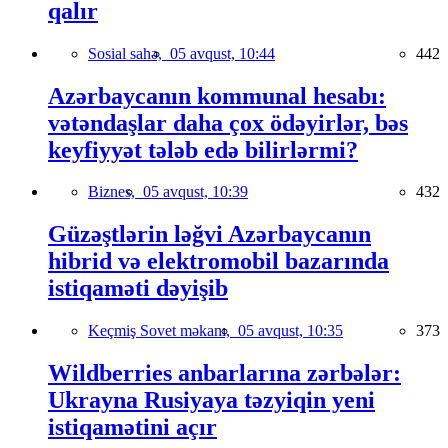
qalır
Sosial sahə,
05 avqust, 10:44
442
Azərbaycanın kommunal hesabı:
vətəndaşlar daha çox ödəyirlər, bəs
keyfiyyət tələb edə bilirlərmi?
Biznes,
05 avqust, 10:39
432
Güzəştlərin ləğvi Azərbaycanın
hibrid və elektromobil bazarında
istiqaməti dəyişib
Keçmiş Sovet məkanı,
05 avqust, 10:35
373
Wildberries anbarlarına zərbələr:
Ukrayna Rusiyaya təzyiqin yeni
istiqamətini açır