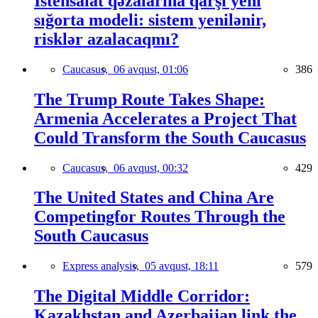
İstehsalat qəzalarına qarşı yeni
sığorta modeli: sistem yenilənir,
risklər azalacaqmı?
Caucasus,
06 avqust, 01:06
386
The Trump Route Takes Shape:
Armenia Accelerates a Project That
Could Transform the South Caucasus
Caucasus,
06 avqust, 00:32
429
The United States and China Are
Competingfor Routes Through the
South Caucasus
Express analysis,
05 avqust, 18:11
579
The Digital Middle Corridor:
Kazakhstan and Azerbaijan link the