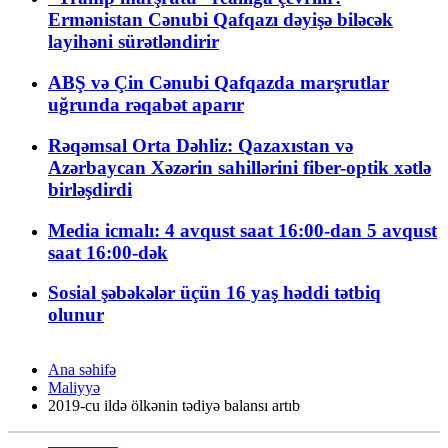
Ermənistan Cənubi Qafqazı dəyişə biləcək
layihəni sürətləndirir
ABŞ və Çin Cənubi Qafqazda marşrutlar
uğrunda rəqabət aparır
Rəqəmsal Orta Dəhliz: Qazaxıstan və
Azərbaycan Xəzərin sahillərini fiber-optik xətlə
birləşdirdi
Media icmalı: 4 avqust saat 16:00-dan 5 avqust
saat 16:00-dək
Sosial şəbəkələr üçün 16 yaş həddi tətbiq
olunur
Ana səhifə
Maliyyə
2019-cu ildə ölkənin tədiyə balansı artıb