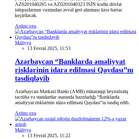
AZ0201040265 və AZ0201040323 İSİN kodlu dövlət
istiqrazlarının vaxtından əvvəl geri alınması üzrə hərrac
keçiriləcək.
Ardını oxu
Maliyyə
13 Fevral 2025, 11:53
Azərbaycan “Banklarda əməliyyat
risklərinin idarə edilməsi Qaydası”nı
təsdiqləyib
Azərbaycan Mərkəzi Bankı (AMB) mütərəqqi beynəlxalq
təcrübə və standartlar əsasında hazırladığı “Banklarda
əməliyyat risklərinin idarə edilməsi Qaydası”nı təsdiq edib.
Ardını oxu
Maliyyə
13 Fevral 2025, 11:22