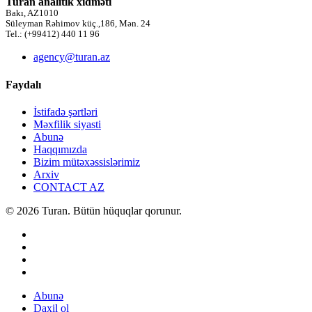
Turan analitik xidməti
Bakı, AZ1010
Süleyman Rəhimov küç.,186, Mən. 24
Tel.: (+99412) 440 11 96
agency@turan.az
Faydalı
İstifadə şərtləri
Məxfilik siyasti
Abunə
Haqqımızda
Bizim mütəxəssislərimiz
Arxiv
CONTACT AZ
© 2026 Turan. Bütün hüquqlar qorunur.
Abunə
Daxil ol