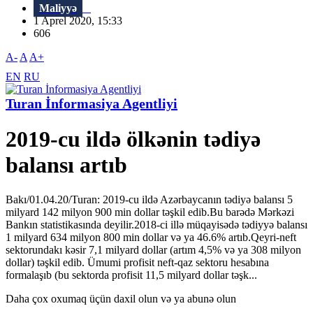
Maliyyə
1 Aprel 2020, 15:33
606
A-
A
A+
EN
RU
Turan İnformasiya Agentliyi
2019-cu ildə ölkənin tədiyə
balansı artıb
Bakı/01.04.20/Turan: 2019-cu ildə Azərbaycanın tədiyə balansı 5
milyard 142 milyon 900 min dollar təşkil edib.Bu barədə Mərkəzi
Bankın statistikasında deyilir.2018-ci illə müqayisədə tədiyyə balansı
1 milyard 634 milyon 800 min dollar və ya 46.6% artıb.Qeyri-neft
sektorundakı kəsir 7,1 milyard dollar (artım 4,5% və ya 308 milyon
dollar) təşkil edib. Ümumi profisit neft-qaz sektoru hesabına
formalaşıb (bu sektorda profisit 11,5 milyard dollar təşk...
Daha çox oxumaq üçün daxil olun və ya abunə olun