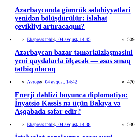
Azərbaycanda gömrük səlahiyyətləri
yenidən bölüşdürülür: islahat
çevikliyi artıracaqmı?
Ekspress təhlil,
04 avqust, 14:45
509
Azərbaycan bazar təmərküzləşməsini
yeni qaydalarla ölçəcək — əsas sınaq
tətbiq olacaq
Avropa,
04 avqust, 14:42
470
Enerji dəhlizi boyunca diplomatiya:
İnyatsio Kassis nə üçün Bakıya və
Aşqabada səfər edir?
Ekspress təhlil,
04 avqust, 14:38
530