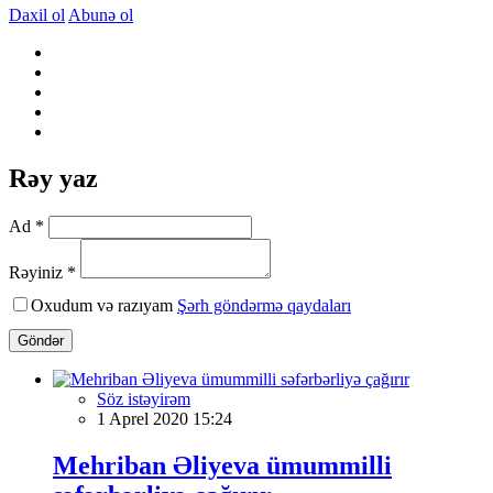
Daxil ol
Abunə ol
Rəy yaz
Ad *
Rəyiniz *
Oxudum və razıyam
Şərh göndərmə qaydaları
Göndər
Söz istəyirəm
1 Aprel 2020 15:24
Mehriban Əliyeva ümummilli