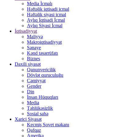
Media İcmalı
Həftəlik iqtisadi icmal
Həftəlik siyasi icmal
Aylıq İqtisadi İcmal
Aylıq Siyasi İcmal
İqtisadiyyat
Maliyyə
Makroiqtisadiyyat
Sənaye
Kənd təsərrüfatı
Biznes
Daxili siyasət
Qanunvericilik
Dövlət quruculuğu
Cəmiyyət
Gender
Din
İnsan Hüquqları
Media
Təhlükəsizlik
Sosial sahə
Xarici Siyasət
Keçmiş Sovet məkanı
Qafqaz
Amerika