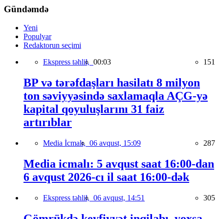
Gündəmdə
Yeni
Populyar
Redaktorun seçimi
Ekspress təhlil,
00:03
151
BP və tərəfdaşları hasilatı 8 milyon
ton səviyyəsində saxlamaqla AÇG-yə
kapital qoyuluşlarını 31 faiz
artırıblar
Media İcmalı,
06 avqust, 15:09
287
Media icmalı: 5 avqust saat 16:00-dan
6 avqust 2026-cı il saat 16:00-dək
Ekspress təhlil,
06 avqust, 14:51
305
Gömrükdə keyfiyyət inqilabı, yoxsa