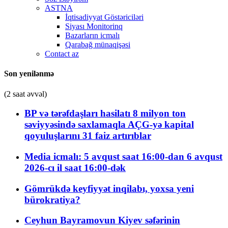
ASTNA
İqtisadiyyat Göstəriciləri
Siyası Monitorinq
Bazarların icmalı
Qarabağ münaqişəsi
Contact az
Son yenilənmə
(2 saat əvvəl)
BP və tərəfdaşları hasilatı 8 milyon ton
səviyyəsində saxlamaqla AÇG-yə kapital
qoyuluşlarını 31 faiz artırıblar
Media icmalı: 5 avqust saat 16:00-dan 6 avqust
2026-cı il saat 16:00-dək
Gömrükdə keyfiyyət inqilabı, yoxsa yeni
bürokratiya?
Ceyhun Bayramovun Kiyev səfərinin