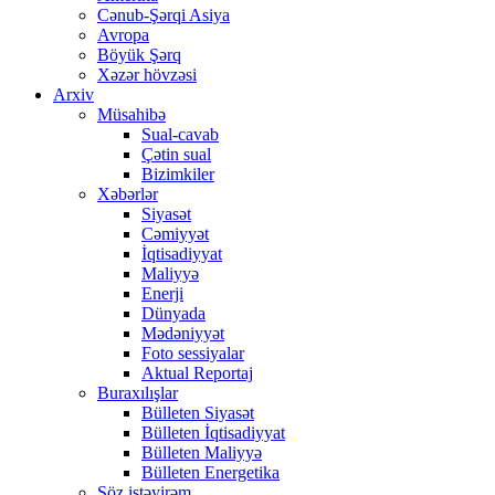
Cənub-Şərqi Asiya
Avropa
Böyük Şərq
Xəzər hövzəsi
Arxiv
Müsahibə
Sual-cavab
Çətin sual
Bizimkiler
Xəbərlər
Siyasət
Cəmiyyət
İqtisadiyyat
Maliyyə
Enerji
Dünyada
Mədəniyyət
Foto sessiyalar
Aktual Reportaj
Buraxılışlar
Bülleten Siyasət
Bülleten İqtisadiyyat
Bülleten Maliyyə
Bülleten Energetika
Söz istəyirəm