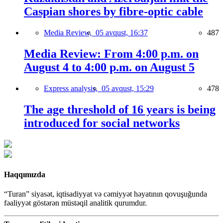
Caspian shores by fibre-optic cable
Media Review,
05 avqust, 16:37
487
Media Review: From 4:00 p.m. on
August 4 to 4:00 p.m. on August 5
Express analysis,
05 avqust, 15:29
478
The age threshold of 16 years is being
introduced for social networks
Haqqımızda
“Turan” siyasət, iqtisadiyyat və cəmiyyət həyatının qovuşuğunda
fəaliyyət göstərən müstəqil analitik qurumdur.