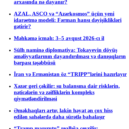
arxasında nə dayanır?
AZAL, ASCO və “Azərkosmos” üçün yeni
idarəetmə modeli: Fərman hansı dəyişiklikləri
gətirir?
Məhkəmə icmalı: 3–5 avqust 2026-cı il
Sülh naminə diplomatiya: Tokayevin döyüş
əməliyyatlarının dayandırılması və danışıqların
bərpası təşəbbüsü
İran və Ermənistan öz “TRIPP”lərini hazırlayır
Xəzər geri çəkilir: su balansına dair risklərin,
nəticələrin və zəifliklərin kompleks
qiymətləndirilməsi
Əməkhaqları artır, lakin həyat ən çox hiss
edilən sahələrdə daha sürətlə bahalaşır
“Tramp marşrutu” reallığa çevrilir: