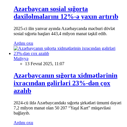
Azərbaycan sosial sığorta
daxilolmalarını 12%-ə yaxın artırıb
2025-ci ilin yanvar ayında Azərbaycanda məcburi dövlət
sosial sığorta haqları 443,4 milyon manat təşkil edib.
Ardını oxu
Maliyyə
13 Fevral 2025, 11:07
Azərbaycanın sığorta xidmətlərinin
ixracından gəlirləri 23%-dən çox
azalıb
2024-cü ildə Azərbaycandakı sığorta şirkətləri ümumi dəyəri
7,2 milyon manat olan 50 207 “Yaşıl Kart” müqaviləsi
bağlayıb.
Ardını oxu