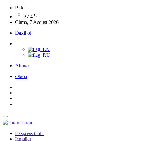
Bakı
0
27.4
C
Cümə, 7 Avqust 2026
Daxil ol
Abunə
Əlaqə
Turan
Ekspress təhlil
İcmallar