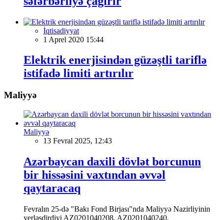
səfərbərliyə çağırır
İqtisadiyyat
1 Aprel 2020 15:44
Elektrik enerjisindən güzəştli tariflə
istifadə limiti artırılır
Maliyyə
Maliyyə
13 Fevral 2025, 12:43
Azərbaycan daxili dövlət borcunun
bir hissəsini vaxtından əvvəl
qaytaracaq
Fevralın 25-də "Bakı Fond Birjası"nda Maliyyə Nazirliyinin
yerləşdirdiyi AZ0201040208, AZ0201040240,