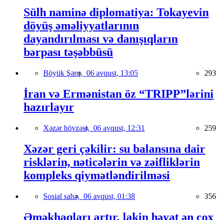
Sülh naminə diplomatiya: Tokayevin
döyüş əməliyyatlarının
dayandırılması və danışıqların
bərpası təşəbbüsü
Böyük Şərq,
06 avqust, 13:05
293
İran və Ermənistan öz “TRIPP”lərini
hazırlayır
Xəzər hövzəsi,
06 avqust, 12:31
259
Xəzər geri çəkilir: su balansına dair
risklərin, nəticələrin və zəifliklərin
kompleks qiymətləndirilməsi
Sosial sahə,
06 avqust, 01:38
356
Əməkhaqları artır, lakin həyat ən çox