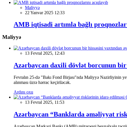
Maliyyə
22 Yanvar 2025 12:33
AMB iqtisadi artımla bağlı proqnozları
Maliyyə
13 Fevral 2025, 12:43
Azərbaycan daxili dövlət borcunun bir 
Fevralın 25-də "Bakı Fond Birjası"nda Maliyyə Nazirliyinin
alınması üzrə hərrac keçiriləcək.
Ardını oxu
13 Fevral 2025, 11:53
Azərbaycan “Banklarda əməliyyat riskl
Azərbaycan Mərkəzi Bankı (AMB) mütərəqqi beynəlxalq təcrübə v