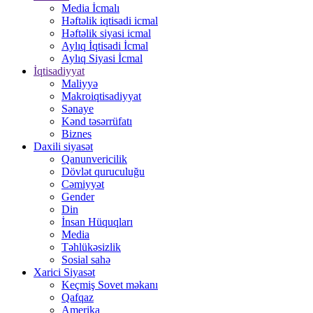
Media İcmalı
Həftəlik iqtisadi icmal
Həftəlik siyasi icmal
Aylıq İqtisadi İcmal
Aylıq Siyasi İcmal
İqtisadiyyat
Maliyyə
Makroiqtisadiyyat
Sənaye
Kənd təsərrüfatı
Biznes
Daxili siyasət
Qanunvericilik
Dövlət quruculuğu
Cəmiyyət
Gender
Din
İnsan Hüquqları
Media
Təhlükəsizlik
Sosial sahə
Xarici Siyasət
Keçmiş Sovet məkanı
Qafqaz
Amerika