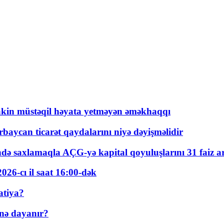
kin müstəqil həyata yetməyən əməkhaqqı
rbaycan ticarət qaydalarını niyə dəyişməlidir
ində saxlamaqla AÇG-yə kapital qoyuluşlarını 31 faiz ar
026-cı il saat 16:00-dək
atiya?
nə dayanır?