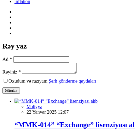
inflation
Rəy yaz
Ad *
Rəyiniz *
Oxudum və razıyam
Şərh göndərmə qaydaları
Göndər
Maliyyə
22 Yanvar 2025 12:07
“MMK-014” “Exchange” lisenziyası al