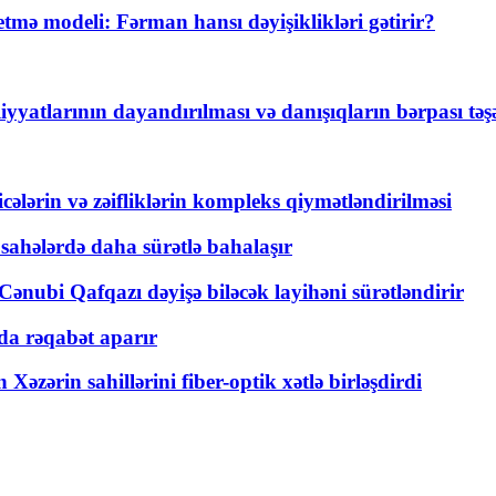
ə modeli: Fərman hansı dəyişiklikləri gətirir?
yyatlarının dayandırılması və danışıqların bərpası tə
ticələrin və zəifliklərin kompleks qiymətləndirilməsi
 sahələrdə daha sürətlə bahalaşır
ənubi Qafqazı dəyişə biləcək layihəni sürətləndirir
a rəqabət aparır
zərin sahillərini fiber-optik xətlə birləşdirdi