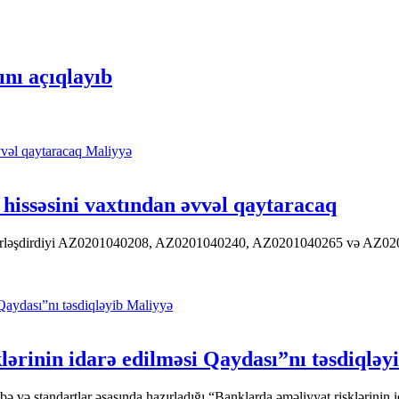
nı açıqlayıb
Maliyyə
hissəsini vaxtından əvvəl qaytaracaq
 yerləşdirdiyi AZ0201040208, AZ0201040240, AZ0201040265 və AZ020104
Maliyyə
ərinin idarə edilməsi Qaydası”nı təsdiqləy
ə standartlar əsasında hazırladığı “Banklarda əməliyyat risklərinin id