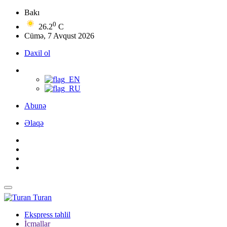
Bakı
0
26.2
C
Cümə, 7 Avqust 2026
Daxil ol
Abunə
Əlaqə
Turan
Ekspress təhlil
İcmallar