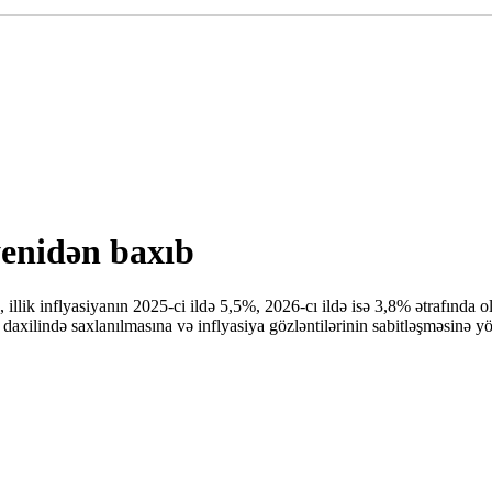
yenidən baxıb
k inflyasiyanın 2025-ci ildə 5,5%, 2026-cı ildə isə 3,8% ətrafında olac
xilində saxlanılmasına və inflyasiya gözləntilərinin sabitləşməsinə yö