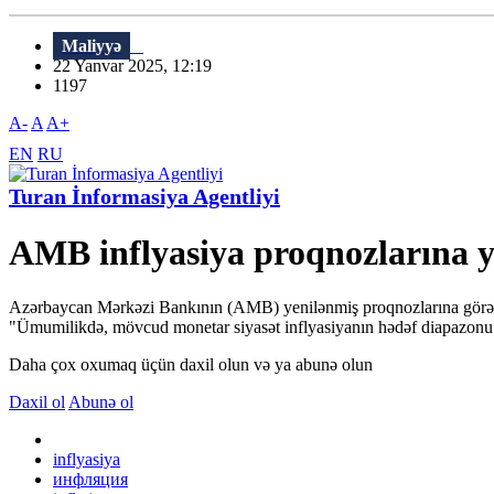
Maliyyə
22 Yanvar 2025, 12:19
1197
A-
A
A+
EN
RU
Turan İnformasiya Agentliyi
AMB inflyasiya proqnozlarına 
Azərbaycan Mərkəzi Bankının (AMB) yenilənmiş proqnozlarına görə, illi
"Ümumilikdə, mövcud monetar siyasət inflyasiyanın hədəf diapazonu da
Daha çox oxumaq üçün daxil olun və ya abunə olun
Daxil ol
Abunə ol
inflyasiya
инфляция