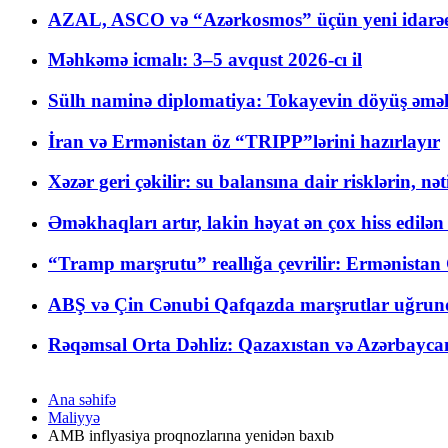
AZAL, ASCO və “Azərkosmos” üçün yeni idarəetm
Məhkəmə icmalı: 3–5 avqust 2026-cı il
Sülh naminə diplomatiya: Tokayevin döyüş əməli
İran və Ermənistan öz “TRIPP”lərini hazırlayır
Xəzər geri çəkilir: su balansına dair risklərin, nə
Əməkhaqları artır, lakin həyat ən çox hiss edilən
“Tramp marşrutu” reallığa çevrilir: Ermənistan C
ABŞ və Çin Cənubi Qafqazda marşrutlar uğrund
Rəqəmsal Orta Dəhliz: Qazaxıstan və Azərbaycan Xə
Ana səhifə
Maliyyə
AMB inflyasiya proqnozlarına yenidən baxıb