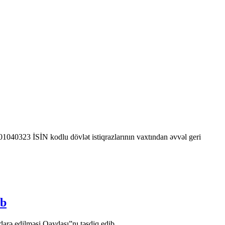
0323 İSİN kodlu dövlət istiqrazlarının vaxtından əvvəl geri
ib
arə edilməsi Qaydası”nı təsdiq edib.