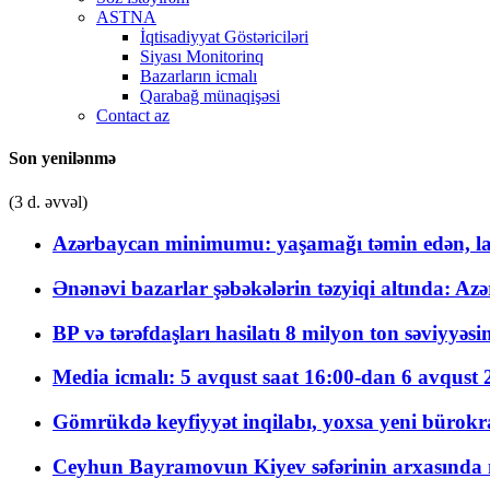
ASTNA
İqtisadiyyat Göstəriciləri
Siyası Monitorinq
Bazarların icmalı
Qarabağ münaqişəsi
Contact az
Son yenilənmə
(3 d. əvvəl)
Azərbaycan minimumu: yaşamağı təmin edən, la
Ənənəvi bazarlar şəbəkələrin təzyiqi altında: Azə
BP və tərəfdaşları hasilatı 8 milyon ton səviyyəs
Media icmalı: 5 avqust saat 16:00-dan 6 avqust 2
Gömrükdə keyfiyyət inqilabı, yoxsa yeni bürokr
Ceyhun Bayramovun Kiyev səfərinin arxasında 