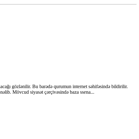
ağı gözlənilir. Bu barədə qurumun internet səhifəsində bildirilir.
nəlib. Mövcud siyasət çərçivəsində baza ssena...