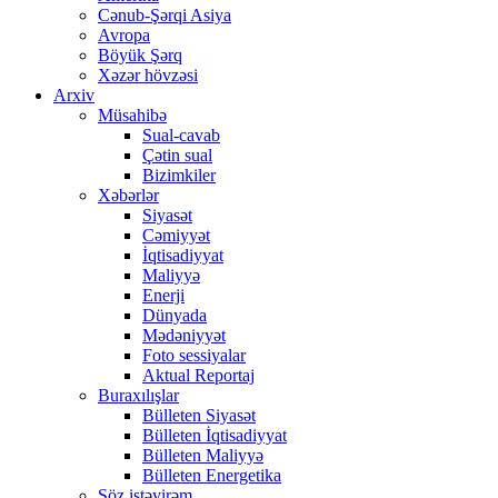
Cənub-Şərqi Asiya
Avropa
Böyük Şərq
Xəzər hövzəsi
Arxiv
Müsahibə
Sual-cavab
Çətin sual
Bizimkiler
Xəbərlər
Siyasət
Cəmiyyət
İqtisadiyyat
Maliyyə
Enerji
Dünyada
Mədəniyyət
Foto sessiyalar
Aktual Reportaj
Buraxılışlar
Bülleten Siyasət
Bülleten İqtisadiyyat
Bülleten Maliyyə
Bülleten Energetika
Söz istəyirəm