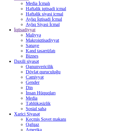
Media İcmalı
Həftəlik iqtisadi icmal
Həftəlik siyasi icmal
Aylıq İqtisadi İcmal
Aylıq Siyasi İcmal
İqtisadiyyat
Maliyyə
Makroiqtisadiyyat
Sənaye
Kənd təsərrüfatı
Biznes
Daxili siyasət
Qanunvericilik
Dövlət quruculuğu
Cəmiyyət
Gender
Din
İnsan Hüquqları
Media
Təhlükəsizlik
Sosial sahə
Xarici Siyasət
Keçmiş Sovet məkanı
Qafqaz
Amerika