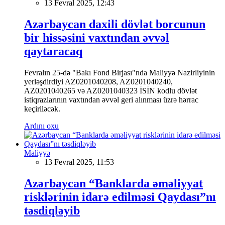
13 Fevral 2025, 12:43
Azərbaycan daxili dövlət borcunun
bir hissəsini vaxtından əvvəl
qaytaracaq
Fevralın 25-də "Bakı Fond Birjası"nda Maliyyə Nazirliyinin
yerləşdirdiyi AZ0201040208, AZ0201040240,
AZ0201040265 və AZ0201040323 İSİN kodlu dövlət
istiqrazlarının vaxtından əvvəl geri alınması üzrə hərrac
keçiriləcək.
Ardını oxu
Maliyyə
13 Fevral 2025, 11:53
Azərbaycan “Banklarda əməliyyat
risklərinin idarə edilməsi Qaydası”nı
təsdiqləyib