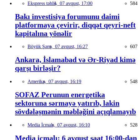
Ekspress təhlil,
07 avqust, 17:00
584
Bakı investisiya forumunu daimi
platformaya çevirir, diqqət qeyri-neft
kapitalına yönəlir
Böyük Şərq,
07 avqust, 16:27
607
Ankara, İslamabad və Ər-Riyad kimə
qarşı birləşir?
Amerika,
07 avqust, 16:19
548
SOFAZ Perunun energetika
sektoruna sərmayə yatırıb, lakin
sövdələşmənin məbləğini açıqlamayıb
Media İcmalı,
07 avqust, 16:10
528
Media icmalı: 6 avqust saat 16:00-dan