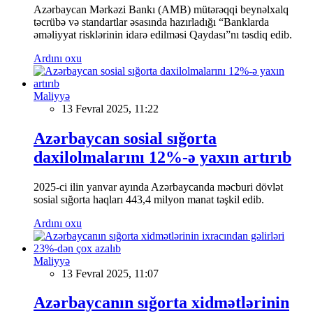
Azərbaycan Mərkəzi Bankı (AMB) mütərəqqi beynəlxalq
təcrübə və standartlar əsasında hazırladığı “Banklarda
əməliyyat risklərinin idarə edilməsi Qaydası”nı təsdiq edib.
Ardını oxu
Maliyyə
13 Fevral 2025, 11:22
Azərbaycan sosial sığorta
daxilolmalarını 12%-ə yaxın artırıb
2025-ci ilin yanvar ayında Azərbaycanda məcburi dövlət
sosial sığorta haqları 443,4 milyon manat təşkil edib.
Ardını oxu
Maliyyə
13 Fevral 2025, 11:07
Azərbaycanın sığorta xidmətlərinin