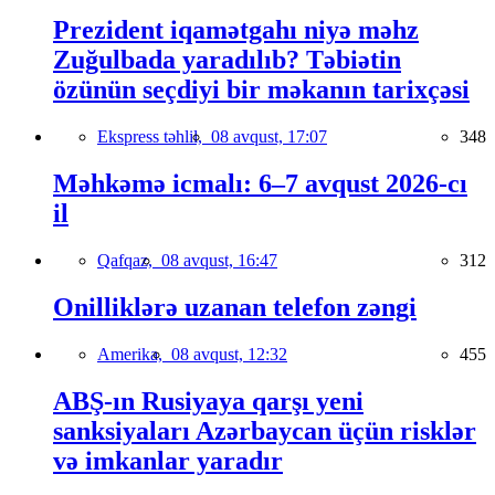
Prezident iqamətgahı niyə məhz
Zuğulbada yaradılıb? Təbiətin
özünün seçdiyi bir məkanın tarixçəsi
Ekspress təhlil,
08 avqust, 17:07
348
Məhkəmə icmalı: 6–7 avqust 2026-cı
il
Qafqaz,
08 avqust, 16:47
312
Onilliklərə uzanan telefon zəngi
Amerika,
08 avqust, 12:32
455
ABŞ-ın Rusiyaya qarşı yeni
sanksiyaları Azərbaycan üçün risklər
və imkanlar yaradır