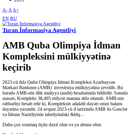
A-
A
A+
EN
RU
Turan İnformasiya Agentliyi
AMB Quba Olimpiya İdman
Kompleksini mülkiyyətinə
keçirib
2023-cü ildə Quba Olimpiya İdman Kompleksi Azərbaycan
Mərkəzi Bankının (AMB) investisiya mülkiyyətinə çevrilib. Bu
barədə AMB-nin illik maliyyə (audit) hesabatında bildirilir. Sənədə
əsasən, Kompleks 38,495 milyon manata əldə olunub. AMB-nin
rəhbərliyi hesab edir ki, Kompleksin ədalətli dəyəri onun balans
dəyərinə yaxındır. 24 avqust 2023-cü il tarixində AMB ilə Gənclər
və İdman Nazirliyinin tabeliyindəki &ldq...
Daha çox oxumaq üçün daxil olun və ya abunə olun