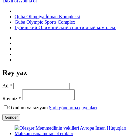
Daxil ol
Abunə ol
Quba Olimpiya İdman Kompleksi
Guba Olympic Sports Complex
Губинский Олимпийский спортивный комплекс
Rəy yaz
Ad *
Rəyiniz *
Oxudum və razıyam
Şərh göndərmə qaydaları
Göndər