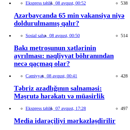
Ekspress təhlil,
08 avqust, 00:52
538
Azərbaycanda 65 min vakansiya niyə
doldurulmamış qalır?
Sosial sahə,
08 avqust, 00:50
514
Bakı metrosunun xətlərinin
ayrılması: nəqliyyat böhranından
necə qaçmaq olar?
Cəmiyyət,
08 avqust, 00:41
428
Təbriz azadlığının salnaməsi:
Məşrutə hərəkatı və müasirlik
Ekspress təhlil,
07 avqust, 17:28
497
Media idarəçiliyi mərkəzləşdirilir