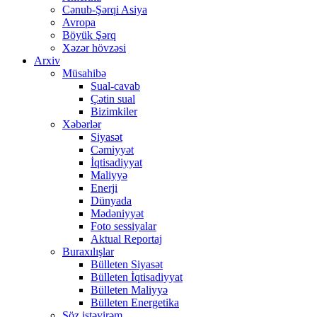
Cənub-Şərqi Asiya
Avropa
Böyük Şərq
Xəzər hövzəsi
Arxiv
Müsahibə
Sual-cavab
Çətin sual
Bizimkiler
Xəbərlər
Siyasət
Cəmiyyət
İqtisadiyyat
Maliyyə
Enerji
Dünyada
Mədəniyyət
Foto sessiyalar
Aktual Reportaj
Buraxılışlar
Bülleten Siyasət
Bülleten İqtisadiyyat
Bülleten Maliyyə
Bülleten Energetika
Söz istəyirəm