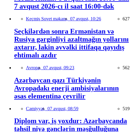
7 avqust 2026-cı il saat 16:00-dək
Keçmiş Sovet məkanı,
07 avqust, 10:26
627
Seçkilərdən sonra Ermənistan və
Rusiya gərginliyi azaltmağın yollarını
axtarır, lakin əvvəlki ittifaqa qayıdış
ehtimalı azdır
Avropa,
07 avqust, 09:23
562
Azərbaycan qazı Türkiyənin
Avropadakı enerji ambisiyalarının
əsas elementinə çevrilir
Cəmiyyət,
07 avqust, 08:59
519
Diplom var, iş yoxdur: Azərbaycanda
təhsil niyə gənclərin məşğulluğuna