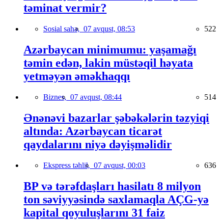
təminat vermir?
Sosial sahə,
07 avqust, 08:53
522
Azərbaycan minimumu: yaşamağı
təmin edən, lakin müstəqil həyata
yetməyən əməkhaqqı
Biznes,
07 avqust, 08:44
514
Ənənəvi bazarlar şəbəkələrin təzyiqi
altında: Azərbaycan ticarət
qaydalarını niyə dəyişməlidir
Ekspress təhlil,
07 avqust, 00:03
636
BP və tərəfdaşları hasilatı 8 milyon
ton səviyyəsində saxlamaqla AÇG-yə
kapital qoyuluşlarını 31 faiz