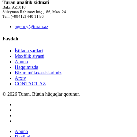
Turan analitik xidməti
Bakı, AZ1010
Süleyman Rəhimov küç.,186, Mən. 24
Tel.: (+99412) 440 11 96
agency@turan.az
Faydalı
İstifadə şərtləri
Məxfilik siyasti
Abunə
Haqqımızda
Bizim mütəxəssislərimiz
Arxiv
CONTACT AZ
© 2026 Turan. Bütün hüquqlar qorunur.
Abunə
Daxil ol