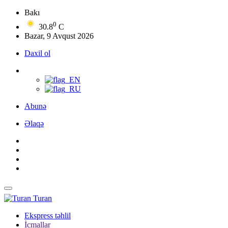
Bakı
0
30.8
C
Bazar, 9 Avqust 2026
Daxil ol
Abunə
Əlaqə
Turan
Ekspress təhlil
İcmallar