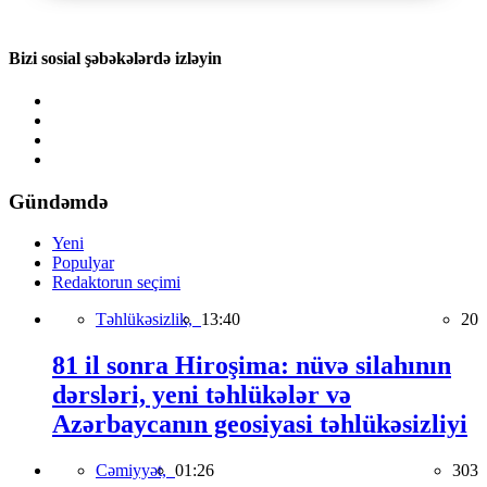
Bizi sosial şəbəkələrdə izləyin
Gündəmdə
Yeni
Populyar
Redaktorun seçimi
Təhlükəsizlik,
13:40
20
81 il sonra Hiroşima: nüvə silahının
dərsləri, yeni təhlükələr və
Azərbaycanın geosiyasi təhlükəsizliyi
Cəmiyyət,
01:26
303