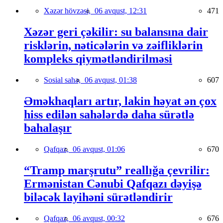
Xəzər hövzəsi,
06 avqust, 12:31
471
Xəzər geri çəkilir: su balansına dair
risklərin, nəticələrin və zəifliklərin
kompleks qiymətləndirilməsi
Sosial sahə,
06 avqust, 01:38
607
Əməkhaqları artır, lakin həyat ən çox
hiss edilən sahələrdə daha sürətlə
bahalaşır
Qafqaz,
06 avqust, 01:06
670
“Tramp marşrutu” reallığa çevrilir:
Ermənistan Cənubi Qafqazı dəyişə
biləcək layihəni sürətləndirir
Qafqaz,
06 avqust, 00:32
676