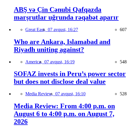
ABŞ və Çin Cənubi Qafqazda
marşrutlar uğrunda rəqabət aparır
Great East,
07 avqust, 16:27
607
Who are Ankara, Islamabad and
Riyadh uniting against?
America,
07 avqust, 16:19
548
SOFAZ invests in Peru’s power sector
but does not disclose deal value
Media Review,
07 avqust, 16:10
528
Media Review: From 4:00 p.m. on
August 6 to 4:00 p.m. on August 7,
2026