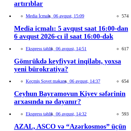
artırıblar
Media İcmalı,
06 avqust, 15:09
574
Media icmalı: 5 avqust saat 16:00-dan
6 avqust 2026-cı il saat 16:00-dək
Ekspress təhlil,
06 avqust, 14:51
617
Gömrükdə keyfiyyət inqilabı, yoxsa
yeni bürokratiya?
Keçmiş Sovet məkanı,
06 avqust, 14:37
654
Ceyhun Bayramovun Kiyev səfərinin
arxasında nə dayanır?
Ekspress təhlil,
06 avqust, 14:32
593
AZAL, ASCO və “Azərkosmos” üçün