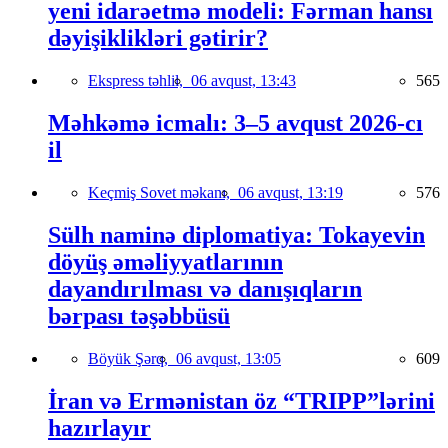
yeni idarəetmə modeli: Fərman hansı
dəyişiklikləri gətirir?
Ekspress təhlil,
06 avqust, 13:43
565
Məhkəmə icmalı: 3–5 avqust 2026-cı
il
Keçmiş Sovet məkanı,
06 avqust, 13:19
576
Sülh naminə diplomatiya: Tokayevin
döyüş əməliyyatlarının
dayandırılması və danışıqların
bərpası təşəbbüsü
Böyük Şərq,
06 avqust, 13:05
609
İran və Ermənistan öz “TRIPP”lərini
hazırlayır