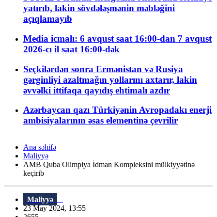
yatırıb, lakin sövdələşmənin məbləğini
açıqlamayıb
Media icmalı: 6 avqust saat 16:00-dan 7 avqust
2026-cı il saat 16:00-dək
Seçkilərdən sonra Ermənistan və Rusiya
gərginliyi azaltmağın yollarını axtarır, lakin
əvvəlki ittifaqa qayıdış ehtimalı azdır
Azərbaycan qazı Türkiyənin Avropadakı enerji
ambisiyalarının əsas elementinə çevrilir
Ana səhifə
Maliyyə
AMB Quba Olimpiya İdman Kompleksini mülkiyyətinə
keçirib
Maliyyə
23 May 2024, 13:55
2655