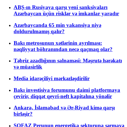
ABŞ-ın Rusiyaya qarşı yeni sanksiyaları
Azərbaycan üçün risklər və imkanlar yaradır
Azərbaycanda 65 min vakansiya niyə
doldurulmamış qalır?
Bakı metrosunun xətlərinin ayrılması:
nəqliyyat böhranından necə qaçmaq olar?
Təbriz azadlığının salnaməsi: Məşrutə hərəkatı
və müasirlik
Media idarəçiliyi mərkəzləşdirilir
Bakı investisiya forumunu daimi platformaya
çevirir, diqqət qeyri-neft kapitalına yönəlir
Ankara, İslamabad və Ər-Riyad kimə qarşı
birləşir?
SOFAZ Perunun energetika sektoruna sərmayə