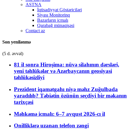
ASTNA
İqtisadiyyat Göstəriciləri
Siyası Monitorinq
Bazarların icmalı
Qarabağ münaqişəsi
Contact az
Son yenilənmə
(5 d. əvvəl)
81 il sonra Hiroşima: nüvə silahının dərsləri,
yeni təhlükələr və Azərbaycanın geosiyasi
təhlükəsizliyi
Prezident iqamətgahı niyə məhz Zuğulbada
yaradılıb? Təbiətin özünün seçdiyi bir məkanın
tarixçəsi
Məhkəmə icmalı: 6–7 avqust 2026-cı il
Onilliklərə uzanan telefon zəngi