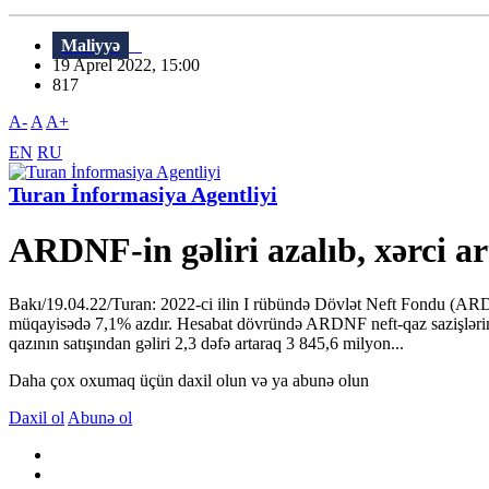
Maliyyə
19 Aprel 2022, 15:00
817
A-
A
A+
EN
RU
Turan İnformasiya Agentliyi
ARDNF-in gəliri azalıb, xərci ar
Bakı/19.04.22/Turan: 2022-ci ilin I rübündə Dövlət Neft Fondu (ARDN
müqayisədə 7,1% azdır. Hesabat dövründə ARDNF neft-qaz sazişlərini
qazının satışından gəliri 2,3 dəfə artaraq 3 845,6 milyon...
Daha çox oxumaq üçün daxil olun və ya abunə olun
Daxil ol
Abunə ol