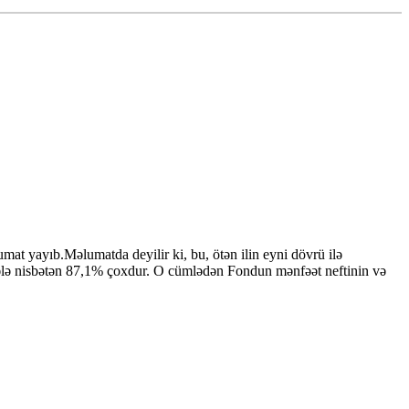
t yayıb.Məlumatda deyilir ki, bu, ötən ilin eyni dövrü ilə
ələ nisbətən 87,1% çoxdur. O cümlədən Fondun mənfəət neftinin və