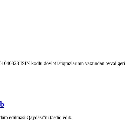
0323 İSİN kodlu dövlət istiqrazlarının vaxtından əvvəl geri
ib
arə edilməsi Qaydası”nı təsdiq edib.