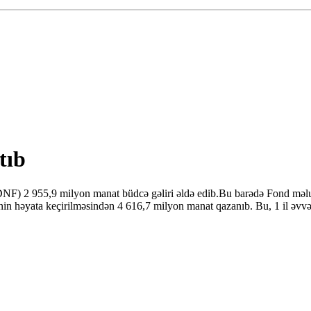
tıb
F) 2 955,9 milyon manat büdcə gəliri əldə edib.Bu barədə Fond məluma
n həyata keçirilməsindən 4 616,7 milyon manat qazanıb. Bu, 1 il əvv