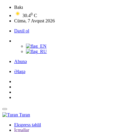
Bakı
0
30.4
C
Cümə, 7 Avqust 2026
Daxil ol
Abunə
Əlaqə
Turan
Ekspress təhlil
İcmallar