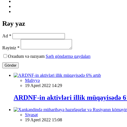
Rəy yaz
Ad *
Rəyiniz *
Oxudum və razıyam
Şərh göndərmə qaydaları
Göndər
Maliyyə
19 Aprel 2022 14:29
ARDNF-in aktivləri illik müqayisədə 
Siyasət
19 Aprel 2022 15:08