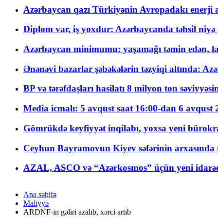
Azərbaycan qazı Türkiyənin Avropadakı enerji am
Diplom var, iş yoxdur: Azərbaycanda təhsil niyə
Azərbaycan minimumu: yaşamağı təmin edən, la
Ənənəvi bazarlar şəbəkələrin təzyiqi altında: Azə
BP və tərəfdaşları hasilatı 8 milyon ton səviyyəs
Media icmalı: 5 avqust saat 16:00-dan 6 avqust 2
Gömrükdə keyfiyyət inqilabı, yoxsa yeni bürokr
Ceyhun Bayramovun Kiyev səfərinin arxasında 
AZAL, ASCO və “Azərkosmos” üçün yeni idarəetm
Ana səhifə
Maliyyə
ARDNF-in gəliri azalıb, xərci artıb