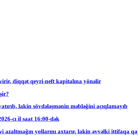
rir, diqqət qeyri-neft kapitalına yönəlir
şir?
tırıb, lakin sövdələşmənin məbləğini açıqlamayıb
026-cı il saat 16:00-dək
 azaltmağın yollarını axtarır, lakin əvvəlki ittifaqa qa