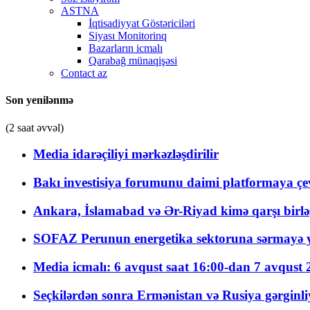
ASTNA
İqtisadiyyat Göstəriciləri
Siyası Monitorinq
Bazarların icmalı
Qarabağ münaqişəsi
Contact az
Son yenilənmə
(2 saat əvvəl)
Media idarəçiliyi mərkəzləşdirilir
Bakı investisiya forumunu daimi platformaya çevi
Ankara, İslamabad və Ər-Riyad kimə qarşı birlə
SOFAZ Perunun energetika sektoruna sərmayə ya
Media icmalı: 6 avqust saat 16:00-dan 7 avqust 2
Seçkilərdən sonra Ermənistan və Rusiya gərginliyi