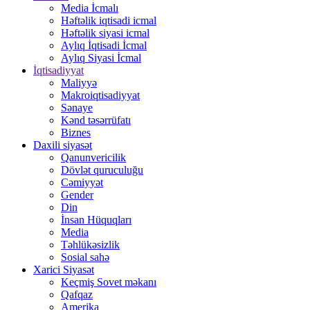
Media İcmalı
Həftəlik iqtisadi icmal
Həftəlik siyasi icmal
Aylıq İqtisadi İcmal
Aylıq Siyasi İcmal
İqtisadiyyat
Maliyyə
Makroiqtisadiyyat
Sənaye
Kənd təsərrüfatı
Biznes
Daxili siyasət
Qanunvericilik
Dövlət quruculuğu
Cəmiyyət
Gender
Din
İnsan Hüquqları
Media
Təhlükəsizlik
Sosial sahə
Xarici Siyasət
Keçmiş Sovet məkanı
Qafqaz
Amerika