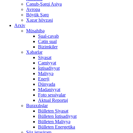
Cənub-Şərqi Asiya
Avropa
Böyük Şərq
Xəzər hövzəsi
Arxiv
Müsahibə
Sual-cavab
Çətin sual
Bizimkiler
Xəbərlər
Siyasət
Cəmiyyət
İqtisadiyyat
Maliyyə
Enerji
Dünyada
Mədəniyyət
Foto sessiyalar
Aktual Reportaj
Buraxılışlar
Bülleten Siyasət
Bülleten İqtisadiyyat
Bülleten Maliyyə
Bülleten Energetika
Söz istəyirəm