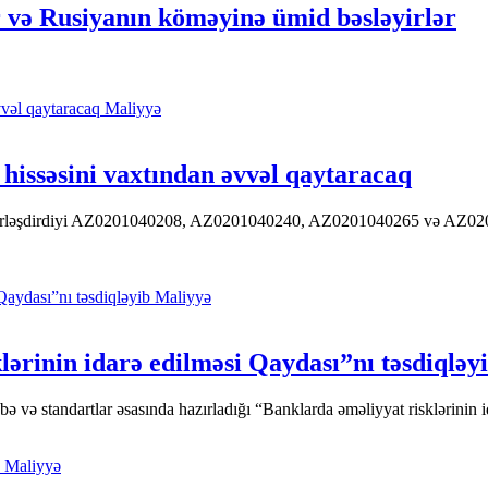
 və Rusiyanın köməyinə ümid bəsləyirlər
Maliyyə
hissəsini vaxtından əvvəl qaytaracaq
 yerləşdirdiyi AZ0201040208, AZ0201040240, AZ0201040265 və AZ020104
Maliyyə
ərinin idarə edilməsi Qaydası”nı təsdiqləy
ə standartlar əsasında hazırladığı “Banklarda əməliyyat risklərinin id
Maliyyə