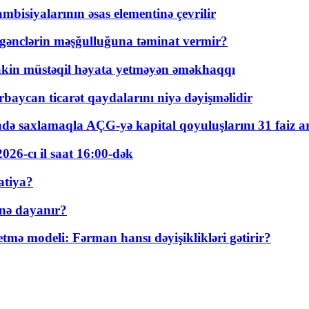
bisiyalarının əsas elementinə çevrilir
 gənclərin məşğulluğuna təminat vermir?
kin müstəqil həyata yetməyən əməkhaqqı
rbaycan ticarət qaydalarını niyə dəyişməlidir
ində saxlamaqla AÇG-yə kapital qoyuluşlarını 31 faiz ar
026-cı il saat 16:00-dək
atiya?
nə dayanır?
ə modeli: Fərman hansı dəyişiklikləri gətirir?