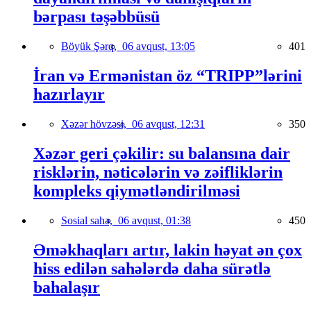
bərpası təşəbbüsü
Böyük Şərq,
06 avqust, 13:05
401
İran və Ermənistan öz “TRIPP”lərini
hazırlayır
Xəzər hövzəsi,
06 avqust, 12:31
350
Xəzər geri çəkilir: su balansına dair
risklərin, nəticələrin və zəifliklərin
kompleks qiymətləndirilməsi
Sosial sahə,
06 avqust, 01:38
450
Əməkhaqları artır, lakin həyat ən çox
hiss edilən sahələrdə daha sürətlə
bahalaşır