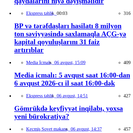
qaydalarını niyə dəyişməlidir
Ekspress təhlil,
00:03
316
BP və tərəfdaşları hasilatı 8 milyon
ton səviyyəsində saxlamaqla AÇG-yə
kapital qoyuluşlarını 31 faiz
artırıblar
Media İcmalı,
06 avqust, 15:09
409
Media icmalı: 5 avqust saat 16:00-dan
6 avqust 2026-cı il saat 16:00-dək
Ekspress təhlil,
06 avqust, 14:51
427
Gömrükdə keyfiyyət inqilabı, yoxsa
yeni bürokratiya?
Keçmiş Sovet məkanı,
06 avqust, 14:37
457