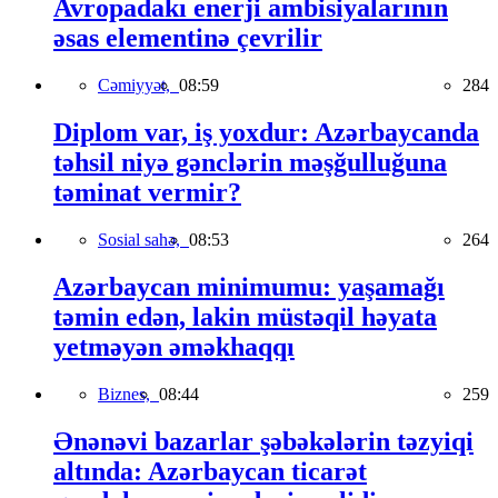
Avropadakı enerji ambisiyalarının
əsas elementinə çevrilir
Cəmiyyət,
08:59
284
Diplom var, iş yoxdur: Azərbaycanda
təhsil niyə gənclərin məşğulluğuna
təminat vermir?
Sosial sahə,
08:53
264
Azərbaycan minimumu: yaşamağı
təmin edən, lakin müstəqil həyata
yetməyən əməkhaqqı
Biznes,
08:44
259
Ənənəvi bazarlar şəbəkələrin təzyiqi
altında: Azərbaycan ticarət