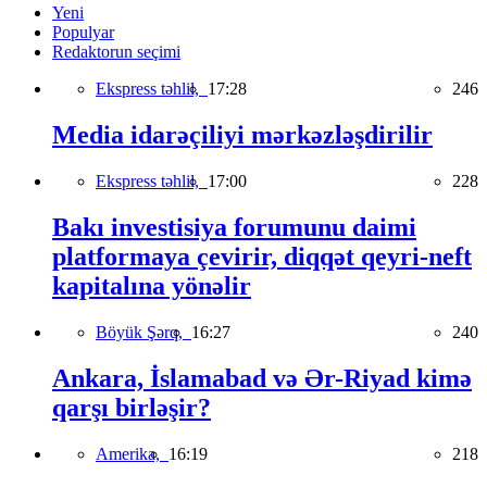
Yeni
Populyar
Redaktorun seçimi
Ekspress təhlil,
17:28
246
Media idarəçiliyi mərkəzləşdirilir
Ekspress təhlil,
17:00
228
Bakı investisiya forumunu daimi
platformaya çevirir, diqqət qeyri-neft
kapitalına yönəlir
Böyük Şərq,
16:27
240
Ankara, İslamabad və Ər-Riyad kimə
qarşı birləşir?
Amerika,
16:19
218