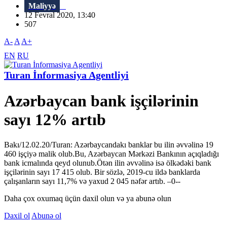
Maliyyə
12 Fevral 2020, 13:40
507
A-
A
A+
EN
RU
Turan İnformasiya Agentliyi
Azərbaycan bank işçilərinin
sayı 12% artıb
Bakı/12.02.20/Turan: Azərbaycandakı banklar bu ilin əvvəlinə 19
460 işçiyə malik olub.Bu, Azərbaycan Mərkəzi Bankının açıqladığı
bank icmalında qeyd olunub.Ötən ilin əvvəlinə isə ölkədəki bank
işçilərinin sayı 17 415 olub. Bir sözlə, 2019-cu ildə banklarda
çalışanların sayı 11,7% və yaxud 2 045 nəfər artıb. –0--
Daha çox oxumaq üçün daxil olun və ya abunə olun
Daxil ol
Abunə ol