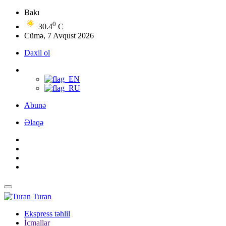
Bakı
0
30.4
C
Cümə, 7 Avqust 2026
Daxil ol
Abunə
Əlaqə
Turan
Ekspress təhlil
İcmallar