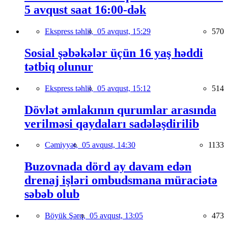
5 avqust saat 16:00-dək
Ekspress təhlil,
05 avqust, 15:29
570
Sosial şəbəkələr üçün 16 yaş həddi
tətbiq olunur
Ekspress təhlil,
05 avqust, 15:12
514
Dövlət əmlakının qurumlar arasında
verilməsi qaydaları sadələşdirilib
Cəmiyyət,
05 avqust, 14:30
1133
Buzovnada dörd ay davam edən
drenaj işləri ombudsmana müraciətə
səbəb olub
Böyük Şərq,
05 avqust, 13:05
473