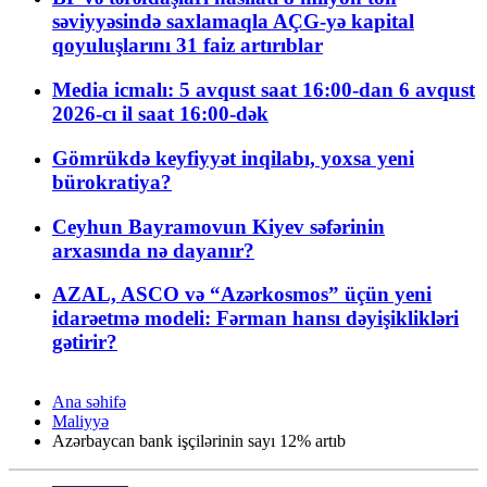
səviyyəsində saxlamaqla AÇG-yə kapital
qoyuluşlarını 31 faiz artırıblar
Media icmalı: 5 avqust saat 16:00-dan 6 avqust
2026-cı il saat 16:00-dək
Gömrükdə keyfiyyət inqilabı, yoxsa yeni
bürokratiya?
Ceyhun Bayramovun Kiyev səfərinin
arxasında nə dayanır?
AZAL, ASCO və “Azərkosmos” üçün yeni
idarəetmə modeli: Fərman hansı dəyişiklikləri
gətirir?
Ana səhifə
Maliyyə
Azərbaycan bank işçilərinin sayı 12% artıb