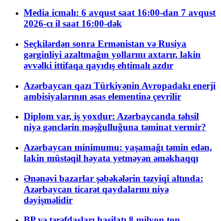
Media icmalı: 6 avqust saat 16:00-dan 7 avqust
2026-cı il saat 16:00-dək
Seçkilərdən sonra Ermənistan və Rusiya
gərginliyi azaltmağın yollarını axtarır, lakin
əvvəlki ittifaqa qayıdış ehtimalı azdır
Azərbaycan qazı Türkiyənin Avropadakı enerji
ambisiyalarının əsas elementinə çevrilir
Diplom var, iş yoxdur: Azərbaycanda təhsil
niyə gənclərin məşğulluğuna təminat vermir?
Azərbaycan minimumu: yaşamağı təmin edən,
lakin müstəqil həyata yetməyən əməkhaqqı
Ənənəvi bazarlar şəbəkələrin təzyiqi altında:
Azərbaycan ticarət qaydalarını niyə
dəyişməlidir
BP və tərəfdaşları hasilatı 8 milyon ton