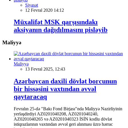
Siyasət
12 Fevral 2020 14:12
Müxalifət MSK qarşısındakı
aksiyanın dağıdılmasını pisləyib
Maliyyə
Maliyyə
13 Fevral 2025, 12:43
Azərbaycan daxili dövlət borcunun
bir hissəsini vaxtından əvvəl
qaytaracaq
Fevralın 25-də "Bakı Fond Birjası"nda Maliyyə Nazirliyinin
yerləşdirdiyi AZ0201040208, AZ0201040240,
AZ0201040265 və AZ0201040323 İSİN kodlu dövlət
istiqrazlarının vaxtından əvvəl geri alınması üzrə hərrac