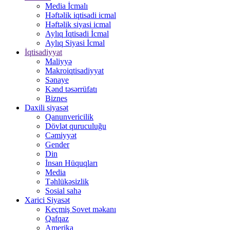
Media İcmalı
Həftəlik iqtisadi icmal
Həftəlik siyasi icmal
Aylıq İqtisadi İcmal
Aylıq Siyasi İcmal
İqtisadiyyat
Maliyyə
Makroiqtisadiyyat
Sənaye
Kənd təsərrüfatı
Biznes
Daxili siyasət
Qanunvericilik
Dövlət quruculuğu
Cəmiyyət
Gender
Din
İnsan Hüquqları
Media
Təhlükəsizlik
Sosial sahə
Xarici Siyasət
Keçmiş Sovet məkanı
Qafqaz
Amerika