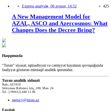
Express analysis,
06 avqust, 14:32
425
A New Management Model for
AZAL, ASCO and Azercosmos: What
Changes Does the Decree Bring?
Haqqımızda
“Turan” siyasət, iqtisadiyyat və cəmiyyət həyatının qovuşuğunda
fəaliyyət göstərən müstəqil analitik qurumdur.
Turan analitik xidməti
Bakı, AZ1010
Süleyman Rəhimov küç.,186, Mən. 24
Tel.: (+99412) 440 11 96
agency@turan.az
Faydalı