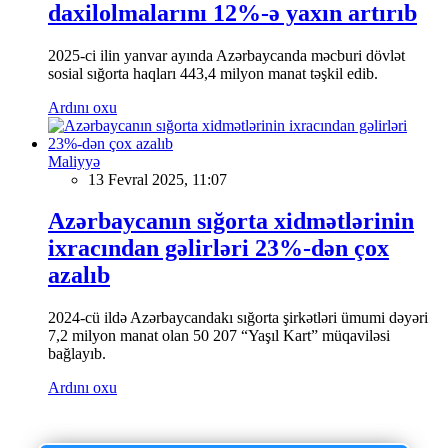
daxilolmalarını 12%-ə yaxın artırıb
2025-ci ilin yanvar ayında Azərbaycanda məcburi dövlət
sosial sığorta haqları 443,4 milyon manat təşkil edib.
Ardını oxu
Maliyyə
13 Fevral 2025, 11:07
Azərbaycanın sığorta xidmətlərinin
ixracından gəlirləri 23%-dən çox
azalıb
2024-cü ildə Azərbaycandakı sığorta şirkətləri ümumi dəyəri
7,2 milyon manat olan 50 207 “Yaşıl Kart” müqaviləsi
bağlayıb.
Ardını oxu