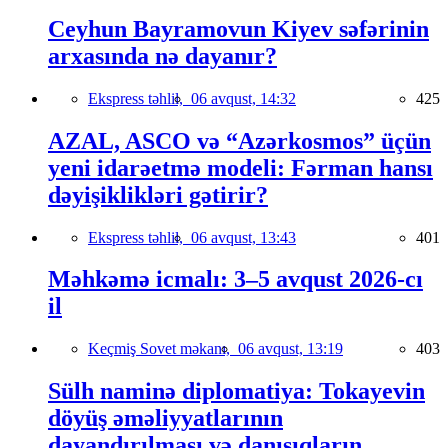
Ceyhun Bayramovun Kiyev səfərinin
arxasında nə dayanır?
Ekspress təhlil,
06 avqust, 14:32
425
AZAL, ASCO və “Azərkosmos” üçün
yeni idarəetmə modeli: Fərman hansı
dəyişiklikləri gətirir?
Ekspress təhlil,
06 avqust, 13:43
401
Məhkəmə icmalı: 3–5 avqust 2026-cı
il
Keçmiş Sovet məkanı,
06 avqust, 13:19
403
Sülh naminə diplomatiya: Tokayevin
döyüş əməliyyatlarının
dayandırılması və danışıqların