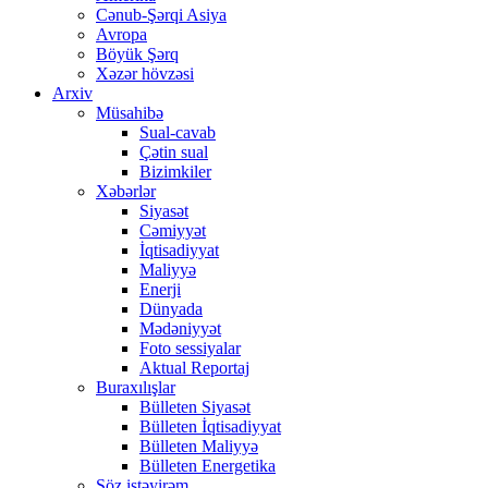
Cənub-Şərqi Asiya
Avropa
Böyük Şərq
Xəzər hövzəsi
Arxiv
Müsahibə
Sual-cavab
Çətin sual
Bizimkiler
Xəbərlər
Siyasət
Cəmiyyət
İqtisadiyyat
Maliyyə
Enerji
Dünyada
Mədəniyyət
Foto sessiyalar
Aktual Reportaj
Buraxılışlar
Bülleten Siyasət
Bülleten İqtisadiyyat
Bülleten Maliyyə
Bülleten Energetika
Söz istəyirəm