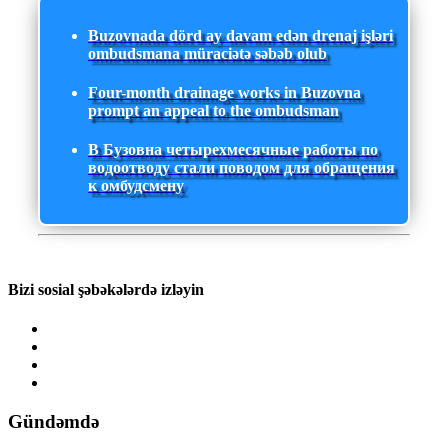
Buzovnada dörd ay davam edən drenaj işləri
ombudsmana müraciətə səbəb olub
Four-month drainage works in Buzovna
prompt an appeal to the ombudsman
В Бузовна четырехмесячные работы по
водоотводу стали поводом для обращения
к омбудсмену
Bizi sosial şəbəkələrdə izləyin
Gündəmdə