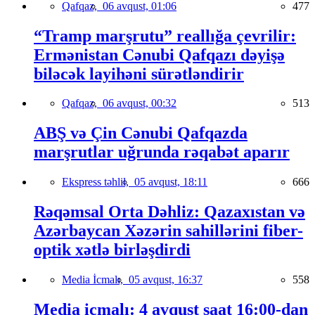
Qafqaz,
06 avqust, 01:06
477
“Tramp marşrutu” reallığa çevrilir:
Ermənistan Cənubi Qafqazı dəyişə
biləcək layihəni sürətləndirir
Qafqaz,
06 avqust, 00:32
513
ABŞ və Çin Cənubi Qafqazda
marşrutlar uğrunda rəqabət aparır
Ekspress təhlil,
05 avqust, 18:11
666
Rəqəmsal Orta Dəhliz: Qazaxıstan və
Azərbaycan Xəzərin sahillərini fiber-
optik xətlə birləşdirdi
Media İcmalı,
05 avqust, 16:37
558
Media icmalı: 4 avqust saat 16:00-dan