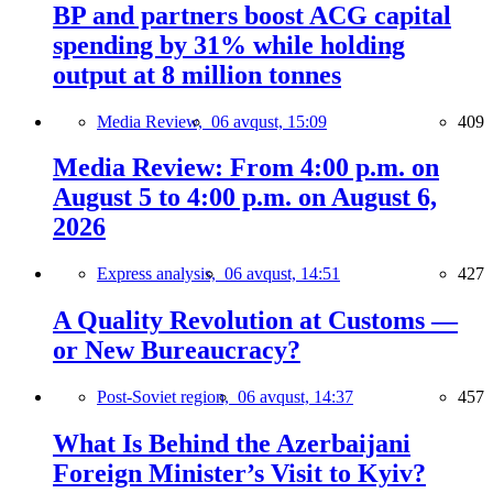
BP and partners boost ACG capital
spending by 31% while holding
output at 8 million tonnes
Media Review,
06 avqust, 15:09
409
Media Review: From 4:00 p.m. on
August 5 to 4:00 p.m. on August 6,
2026
Express analysis,
06 avqust, 14:51
427
A Quality Revolution at Customs —
or New Bureaucracy?
Post-Soviet region,
06 avqust, 14:37
457
What Is Behind the Azerbaijani
Foreign Minister’s Visit to Kyiv?