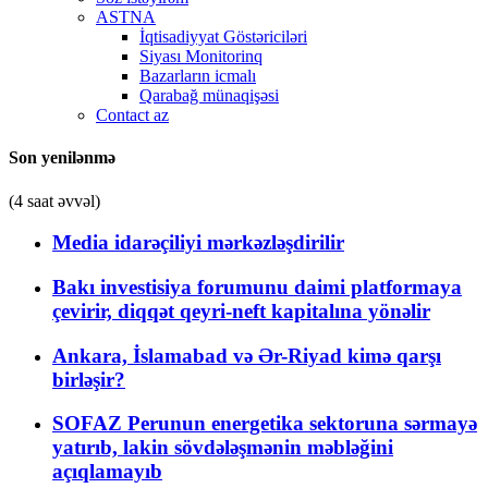
ASTNA
İqtisadiyyat Göstəriciləri
Siyası Monitorinq
Bazarların icmalı
Qarabağ münaqişəsi
Contact az
Son yenilənmə
(4 saat əvvəl)
Media idarəçiliyi mərkəzləşdirilir
Bakı investisiya forumunu daimi platformaya
çevirir, diqqət qeyri-neft kapitalına yönəlir
Ankara, İslamabad və Ər-Riyad kimə qarşı
birləşir?
SOFAZ Perunun energetika sektoruna sərmayə
yatırıb, lakin sövdələşmənin məbləğini
açıqlamayıb