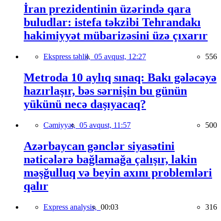
İran prezidentinin üzərində qara
buludlar: istefa təkzibi Tehrandakı
hakimiyyət mübarizəsini üzə çıxarır
Ekspress təhlil,
05 avqust, 12:27
556
Metroda 10 aylıq sınaq: Bakı gələcəyə
hazırlaşır, bəs sərnişin bu günün
yükünü necə daşıyacaq?
Cəmiyyət,
05 avqust, 11:57
500
Azərbaycan gənclər siyasətini
nəticələrə bağlamağa çalışır, lakin
məşğulluq və beyin axını problemləri
qalır
Express analysis,
00:03
316