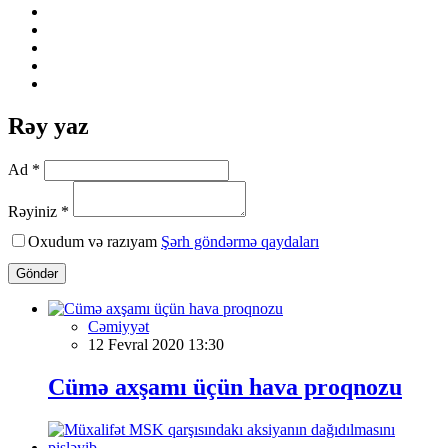
Rəy yaz
Ad *
Rəyiniz *
Oxudum və razıyam
Şərh göndərmə qaydaları
Göndər
Cəmiyyət
12 Fevral 2020 13:30
Cümə axşamı üçün hava proqnozu