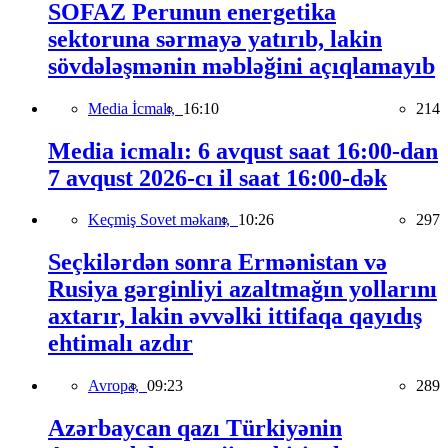
SOFAZ Perunun energetika
sektoruna sərmayə yatırıb, lakin
sövdələşmənin məbləğini açıqlamayıb
Media İcmalı,
16:10
214
Media icmalı: 6 avqust saat 16:00-dan
7 avqust 2026-cı il saat 16:00-dək
Keçmiş Sovet məkanı,
10:26
297
Seçkilərdən sonra Ermənistan və
Rusiya gərginliyi azaltmağın yollarını
axtarır, lakin əvvəlki ittifaqa qayıdış
ehtimalı azdır
Avropa,
09:23
289
Azərbaycan qazı Türkiyənin