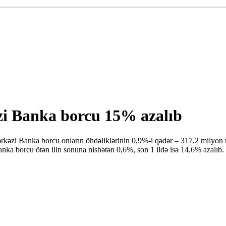
i Banka borcu 15% azalıb
kəzi Banka borcu onların öhdəliklərinin 0,9%-i qədər – 317,2 milyon 
nka borcu ötən ilin sonuna nisbətən 0,6%, son 1 ildə isə 14,6% azalıb.