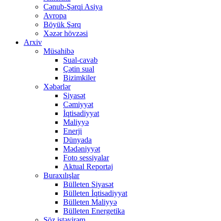
Cənub-Şərqi Asiya
Avropa
Böyük Şərq
Xəzər hövzəsi
Arxiv
Müsahibə
Sual-cavab
Çətin sual
Bizimkiler
Xəbərlər
Siyasət
Cəmiyyət
İqtisadiyyat
Maliyyə
Enerji
Dünyada
Mədəniyyət
Foto sessiyalar
Aktual Reportaj
Buraxılışlar
Bülleten Siyasət
Bülleten İqtisadiyyat
Bülleten Maliyyə
Bülleten Energetika
Söz istəyirəm