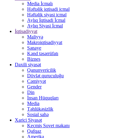
Media İcmalı
Həftəlik iqtisadi icmal
Həftəlik siyasi icmal
Aylıq İqtisadi İcmal
Aylıq Siyasi İcmal
İqtisadiyyat
Maliyyə
Makroiqtisadiyyat
Sənaye
Kənd təsərrüfatı
Biznes
Daxili siyasət
Qanunvericilik
Dövlət quruculuğu
Cəmiyyət
Gender
Din
İnsan Hüquqları
Media
Təhlükəsizlik
Sosial sahə
Xarici Siyasət
Keçmiş Sovet məkanı
Qafqaz
Amerika