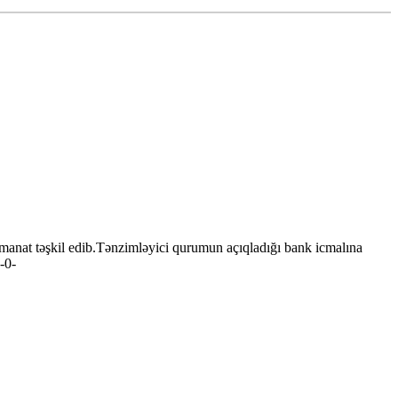
manat təşkil edib.Tənzimləyici qurumun açıqladığı bank icmalına
 -0-