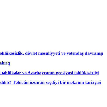
əhlükəsizlik, dövlət məsuliyyəti və vətəndaş davranışı
lırıq
i təhlükələr və Azərbaycanın geosiyasi təhlükəsizliyi
lıb? Təbiətin özünün seçdiyi bir məkanın tarixçəsi