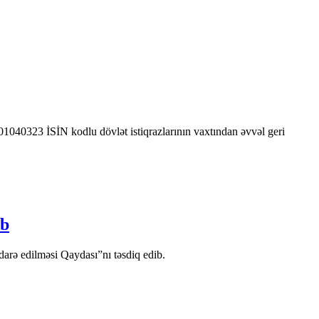
0323 İSİN kodlu dövlət istiqrazlarının vaxtından əvvəl geri
ib
arə edilməsi Qaydası”nı təsdiq edib.