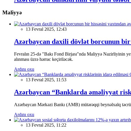
Maliyyə
13 Fevral 2025, 12:43
Azərbaycan daxili dövlət borcunun bir 
Fevralın 25-də "Bakı Fond Birjası"nda Maliyyə Nazirliyinin
alınması üzrə hərrac keçiriləcək.
Ardını oxu
13 Fevral 2025, 11:53
Azərbaycan “Banklarda əməliyyat riskl
Azərbaycan Mərkəzi Bankı (AMB) mütərəqqi beynəlxalq təcrübə v
Ardını oxu
13 Fevral 2025, 11:22