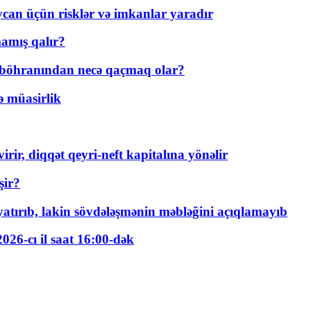
ycan üçün risklər və imkanlar yaradır
amış qalır?
t böhranından necə qaçmaq olar?
ə müasirlik
rir, diqqət qeyri-neft kapitalına yönəlir
şir?
tırıb, lakin sövdələşmənin məbləğini açıqlamayıb
026-cı il saat 16:00-dək