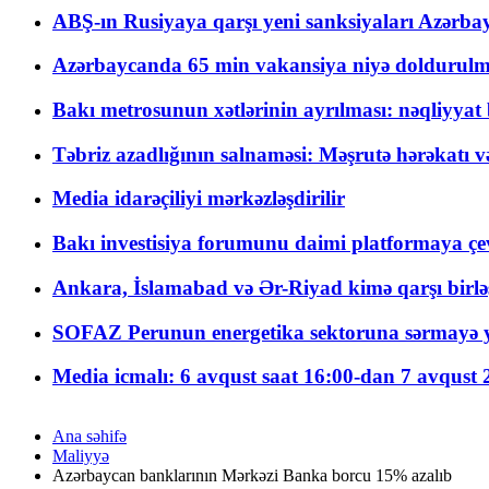
ABŞ-ın Rusiyaya qarşı yeni sanksiyaları Azərba
Azərbaycanda 65 min vakansiya niyə doldurulm
Bakı metrosunun xətlərinin ayrılması: nəqliyya
Təbriz azadlığının salnaməsi: Məşrutə hərəkatı v
Media idarəçiliyi mərkəzləşdirilir
Bakı investisiya forumunu daimi platformaya çevi
Ankara, İslamabad və Ər-Riyad kimə qarşı birlə
SOFAZ Perunun energetika sektoruna sərmayə ya
Media icmalı: 6 avqust saat 16:00-dan 7 avqust 2
Ana səhifə
Maliyyə
Azərbaycan banklarının Mərkəzi Banka borcu 15% azalıb