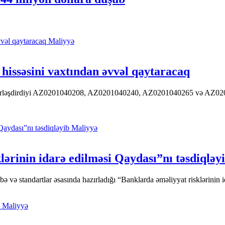
Maliyyə
hissəsini vaxtından əvvəl qaytaracaq
 yerləşdirdiyi AZ0201040208, AZ0201040240, AZ0201040265 və AZ020104
Maliyyə
ərinin idarə edilməsi Qaydası”nı təsdiqləy
ə standartlar əsasında hazırladığı “Banklarda əməliyyat risklərinin id
Maliyyə