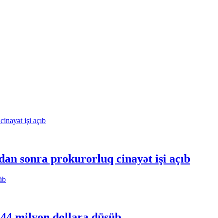
an sonra prokurorluq cinayət işi açıb
 44 milyon dollara düşüb