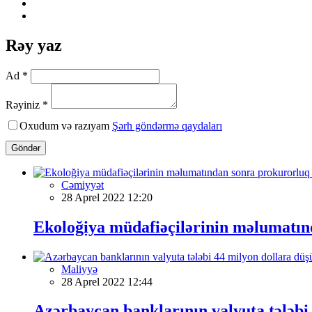
Rəy yaz
Ad *
Rəyiniz *
Oxudum və razıyam
Şərh göndərmə qaydaları
Göndər
Cəmiyyət
28 Aprel 2022 12:20
Ekoloğiya müdafiəçilərinin məlumatınd
Maliyyə
28 Aprel 2022 12:44
Azərbaycan banklarının valyuta tələbi