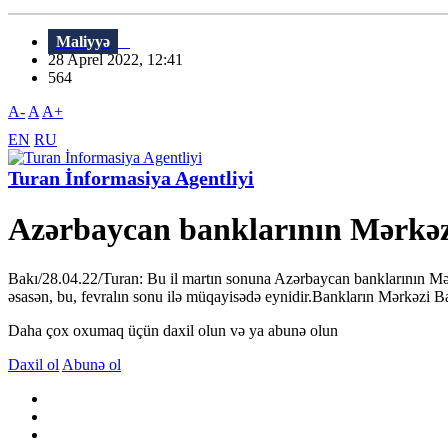
Maliyyə
28 Aprel 2022, 12:41
564
A-
A
A+
EN
RU
Turan İnformasiya Agentliyi
Azərbaycan banklarının Mərkəz
Bakı/28.04.22/Turan: Bu il martın sonuna Azərbaycan banklarının Mər
əsasən, bu, fevralın sonu ilə müqayisədə eynidir.Bankların Mərkəzi Ba
Daha çox oxumaq üçün daxil olun və ya abunə olun
Daxil ol
Abunə ol