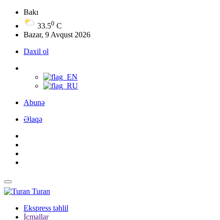
Bakı
0
33.5
C
Bazar, 9 Avqust 2026
Daxil ol
Abunə
Əlaqə
Turan
Ekspress təhlil
İcmallar