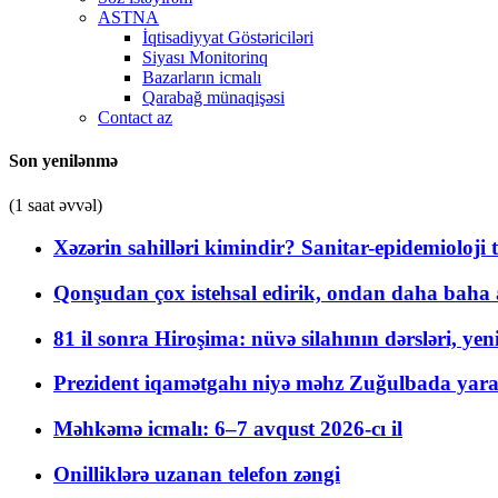
ASTNA
İqtisadiyyat Göstəriciləri
Siyası Monitorinq
Bazarların icmalı
Qarabağ münaqişəsi
Contact az
Son yenilənmə
(1 saat əvvəl)
Xəzərin sahilləri kimindir? Sanitar-epidemioloji t
Qonşudan çox istehsal edirik, ondan daha baha a
81 il sonra Hiroşima: nüvə silahının dərsləri, yen
Prezident iqamətgahı niyə məhz Zuğulbada yaradı
Məhkəmə icmalı: 6–7 avqust 2026-cı il
Onilliklərə uzanan telefon zəngi