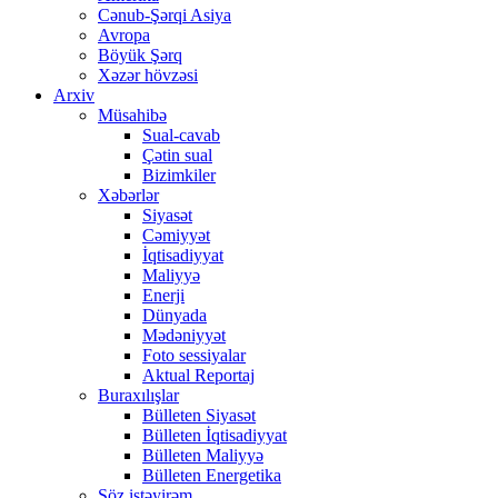
Cənub-Şərqi Asiya
Avropa
Böyük Şərq
Xəzər hövzəsi
Arxiv
Müsahibə
Sual-cavab
Çətin sual
Bizimkiler
Xəbərlər
Siyasət
Cəmiyyət
İqtisadiyyat
Maliyyə
Enerji
Dünyada
Mədəniyyət
Foto sessiyalar
Aktual Reportaj
Buraxılışlar
Bülleten Siyasət
Bülleten İqtisadiyyat
Bülleten Maliyyə
Bülleten Energetika
Söz istəyirəm