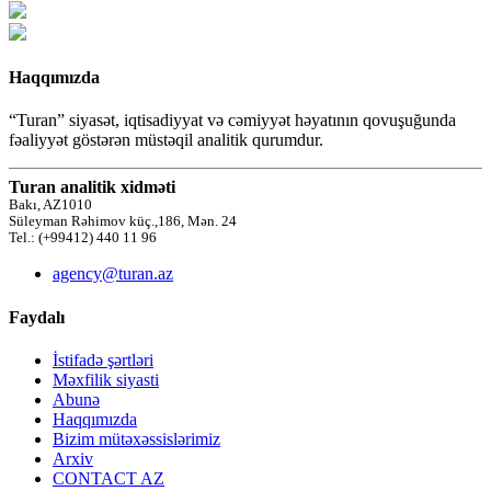
Haqqımızda
“Turan” siyasət, iqtisadiyyat və cəmiyyət həyatının qovuşuğunda
fəaliyyət göstərən müstəqil analitik qurumdur.
Turan analitik xidməti
Bakı, AZ1010
Süleyman Rəhimov küç.,186, Mən. 24
Tel.: (+99412) 440 11 96
agency@turan.az
Faydalı
İstifadə şərtləri
Məxfilik siyasti
Abunə
Haqqımızda
Bizim mütəxəssislərimiz
Arxiv
CONTACT AZ