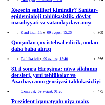
Xəzərin sahilləri kimindir? Sanitar-
epidemioloji təhlükəsizlik, dövlət
məsuliyyəti və vətəndaş davranışı
Kənd təsərrüfatı,
09 avqust, 15:26
809
Qonşudan çox istehsal edirik, ondan
daha baha alırıq
Təhlükəsizlik,
09 avqust, 13:40
366
81 il sonra Hiroşima: nüvə silahının
dərsləri, yeni təhlükələr və
Azərbaycanın geosiyasi təhlükəsizliyi
Cəmiyyət,
09 avqust, 01:26
475
Prezident iqamətgahı niyə məhz