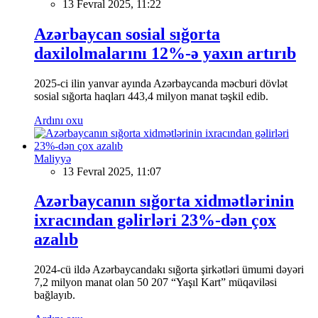
13 Fevral 2025, 11:22
Azərbaycan sosial sığorta
daxilolmalarını 12%-ə yaxın artırıb
2025-ci ilin yanvar ayında Azərbaycanda məcburi dövlət
sosial sığorta haqları 443,4 milyon manat təşkil edib.
Ardını oxu
Maliyyə
13 Fevral 2025, 11:07
Azərbaycanın sığorta xidmətlərinin
ixracından gəlirləri 23%-dən çox
azalıb
2024-cü ildə Azərbaycandakı sığorta şirkətləri ümumi dəyəri
7,2 milyon manat olan 50 207 “Yaşıl Kart” müqaviləsi
bağlayıb.