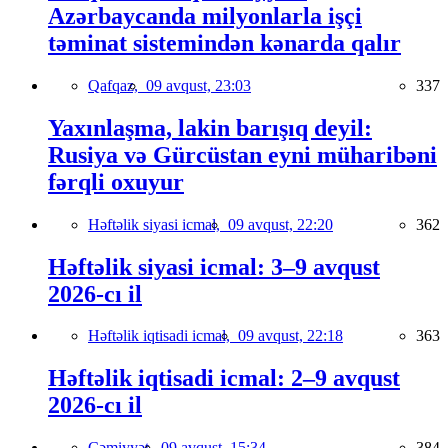
Azərbaycanda milyonlarla işçi
təminat sistemindən kənarda qalır
Qafqaz,
09 avqust, 23:03
337
Yaxınlaşma, lakin barışıq deyil:
Rusiya və Gürcüstan eyni müharibəni
fərqli oxuyur
Həftəlik siyasi icmal,
09 avqust, 22:20
362
Həftəlik siyasi icmal: 3–9 avqust
2026-cı il
Həftəlik iqtisadi icmal,
09 avqust, 22:18
363
Həftəlik iqtisadi icmal: 2–9 avqust
2026-cı il
Cəmiyyət,
09 avqust, 15:34
384