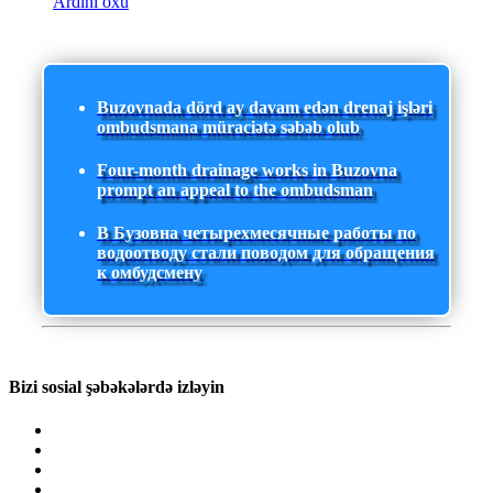
Ardını oxu
Buzovnada dörd ay davam edən drenaj işləri
ombudsmana müraciətə səbəb olub
Four-month drainage works in Buzovna
prompt an appeal to the ombudsman
В Бузовна четырехмесячные работы по
водоотводу стали поводом для обращения
к омбудсмену
Bizi sosial şəbəkələrdə izləyin