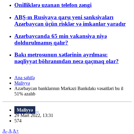
Onilliklərə uzanan telefon zəngi
ABŞ-ın Rusiyaya qarşı yeni sanksiyaları
Azərbaycan üçün risklər və imkanlar yaradır
Azərbaycanda 65 min vakansiya niyə
doldurulmamış qalır?
Bakı metrosunun xətlərinin ayrılması:
nəqliyyat böhranından necə qaçmaq olar?
Ana səhifə
Maliyyə
Azərbaycan banklarının Mərkəzi Bankdakı vəsaitləri bu il
51% azalıb
Maliyyə
29 Mart 2022, 13:31
574
A-
A
A+