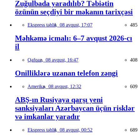
Zuğulbada yaradılıb? Təbiətin
özünün seçdiyi bir məkanın tarixçəsi
Ekspress təhlil,
08 avqust, 17:07
485
Məhkəmə icmalı: 6–7 avqust 2026-cı
il
Qafqaz,
08 avqust, 16:47
408
Onilliklərə uzanan telefon zəngi
Amerika,
08 avqust, 12:32
609
ABŞ-ın Rusiyaya qarşı yeni
sanksiyaları Azərbaycan üçün risklər
və imkanlar yaradır
Ekspress təhlil,
08 avqust, 00:52
689