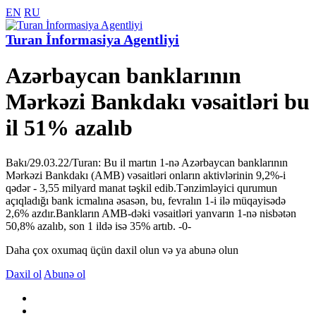
EN
RU
Turan İnformasiya Agentliyi
Azərbaycan banklarının
Mərkəzi Bankdakı vəsaitləri bu
il 51% azalıb
Bakı/29.03.22/Turan: Bu il martın 1-nə Azərbaycan banklarının
Mərkəzi Bankdakı (AMB) vəsaitləri onların aktivlərinin 9,2%-i
qədər - 3,55 milyard manat təşkil edib.Tənzimləyici qurumun
açıqladığı bank icmalına əsasən, bu, fevralın 1-i ilə müqayisədə
2,6% azdır.Bankların AMB-dəki vəsaitləri yanvarın 1-nə nisbətən
50,8% azalıb, son 1 ildə isə 35% artıb. -0-
Daha çox oxumaq üçün daxil olun və ya abunə olun
Daxil ol
Abunə ol