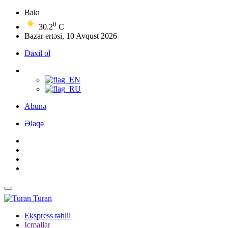
Bakı
0
30.2
C
Bazar ertəsi, 10 Avqust 2026
Daxil ol
Abunə
Əlaqə
Turan
Ekspress təhlil
İcmallar