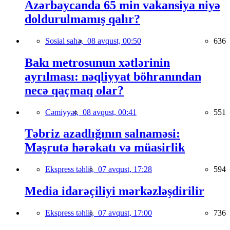
Azərbaycanda 65 min vakansiya niyə
doldurulmamış qalır?
Sosial sahə,
08 avqust, 00:50
636
Bakı metrosunun xətlərinin
ayrılması: nəqliyyat böhranından
necə qaçmaq olar?
Cəmiyyət,
08 avqust, 00:41
551
Təbriz azadlığının salnaməsi:
Məşrutə hərəkatı və müasirlik
Ekspress təhlil,
07 avqust, 17:28
594
Media idarəçiliyi mərkəzləşdirilir
Ekspress təhlil,
07 avqust, 17:00
736