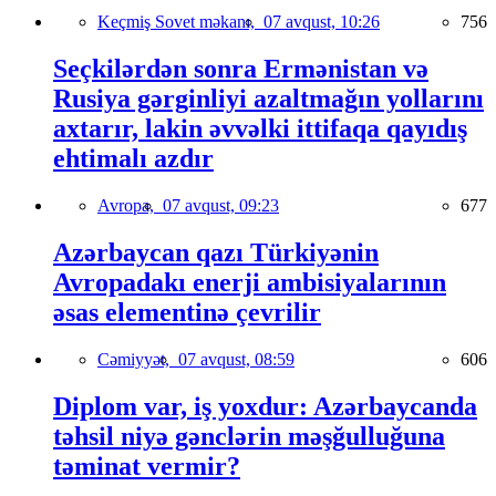
Keçmiş Sovet məkanı,
07 avqust, 10:26
756
Seçkilərdən sonra Ermənistan və
Rusiya gərginliyi azaltmağın yollarını
axtarır, lakin əvvəlki ittifaqa qayıdış
ehtimalı azdır
Avropa,
07 avqust, 09:23
677
Azərbaycan qazı Türkiyənin
Avropadakı enerji ambisiyalarının
əsas elementinə çevrilir
Cəmiyyət,
07 avqust, 08:59
606
Diplom var, iş yoxdur: Azərbaycanda
təhsil niyə gənclərin məşğulluğuna
təminat vermir?