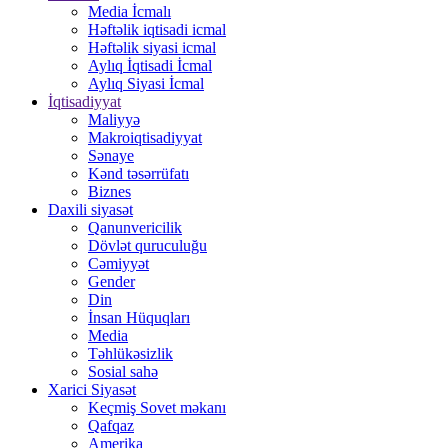
Media İcmalı
Həftəlik iqtisadi icmal
Həftəlik siyasi icmal
Aylıq İqtisadi İcmal
Aylıq Siyasi İcmal
İqtisadiyyat
Maliyyə
Makroiqtisadiyyat
Sənaye
Kənd təsərrüfatı
Biznes
Daxili siyasət
Qanunvericilik
Dövlət quruculuğu
Cəmiyyət
Gender
Din
İnsan Hüquqları
Media
Təhlükəsizlik
Sosial sahə
Xarici Siyasət
Keçmiş Sovet məkanı
Qafqaz
Amerika