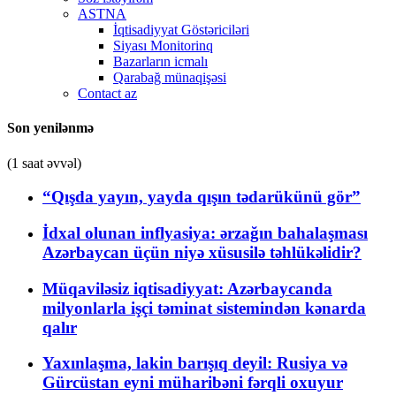
ASTNA
İqtisadiyyat Göstəriciləri
Siyası Monitorinq
Bazarların icmalı
Qarabağ münaqişəsi
Contact az
Son yenilənmə
(1 saat əvvəl)
“Qışda yayın, yayda qışın tədarükünü gör”
İdxal olunan inflyasiya: ərzağın bahalaşması
Azərbaycan üçün niyə xüsusilə təhlükəlidir?
Müqaviləsiz iqtisadiyyat: Azərbaycanda
milyonlarla işçi təminat sistemindən kənarda
qalır
Yaxınlaşma, lakin barışıq deyil: Rusiya və
Gürcüstan eyni müharibəni fərqli oxuyur