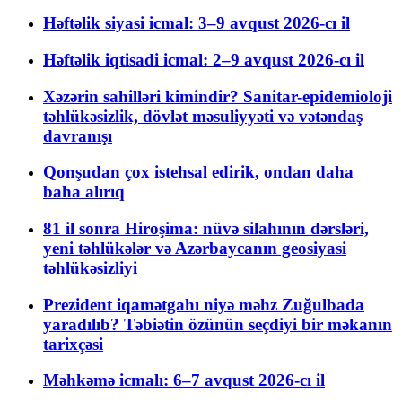
Həftəlik siyasi icmal: 3–9 avqust 2026-cı il
Həftəlik iqtisadi icmal: 2–9 avqust 2026-cı il
Xəzərin sahilləri kimindir? Sanitar-epidemioloji
təhlükəsizlik, dövlət məsuliyyəti və vətəndaş
davranışı
Qonşudan çox istehsal edirik, ondan daha
baha alırıq
81 il sonra Hiroşima: nüvə silahının dərsləri,
yeni təhlükələr və Azərbaycanın geosiyasi
təhlükəsizliyi
Prezident iqamətgahı niyə məhz Zuğulbada
yaradılıb? Təbiətin özünün seçdiyi bir məkanın
tarixçəsi
Məhkəmə icmalı: 6–7 avqust 2026-cı il