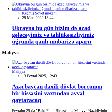
Keçmiş Sovet məkanı
29 Mart 2022 13:44
Ukrayna bu gün bizim də azad
gələcəyimiz və təhlükəsizliyimiz
üğrunda qanlı mübarizə aparır
Maliyyə
Maliyyə
13 Fevral 2025, 12:43
Azərbaycan daxili dövlət borcunun
bir hissəsini vaxtından əvvəl
qaytaracaq
Fevralın 25-də "Bakı Fond Birjası"nda Maliyyə Nazirliyinin