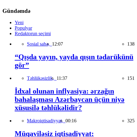
Gündəmdə
Yeni
Populyar
Redaktorun seçimi
Sosial sahə,
12:07
138
“Qışda yayın, yayda qışın tədarükünü
gör”
Təhlükəsizlik,
11:37
151
İdxal olunan inflyasiya: ərzağın
bahalaşması Azərbaycan üçün niyə
xüsusilə təhlükəlidir?
Makroiqtisadiyyat,
00:16
325
Müqaviləsiz iqtisadiyyat: