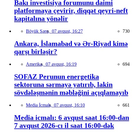
Bakı investisiya forumunu daimi
platformaya çevirir, diqqət qeyri-neft
kapitalına yönəlir
Böyük Şərq,
07 avqust, 16:27
730
Ankara, İslamabad və Ər-Riyad kimə
qarşı birləşir?
Amerika,
07 avqust, 16:19
694
SOFAZ Perunun energetika
sektoruna sərmayə yatırıb, lakin
sövdələşmənin məbləğini açıqlamayıb
Media İcmalı,
07 avqust, 16:10
661
Media icmalı: 6 avqust saat 16:00-dan
7 avqust 2026-cı il saat 16:00-dək