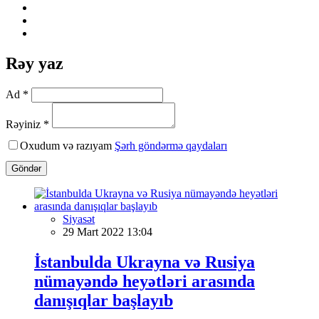
Rəy yaz
Ad *
Rəyiniz *
Oxudum və razıyam
Şərh göndərmə qaydaları
Göndər
Siyasət
29 Mart 2022 13:04
İstanbulda Ukrayna və Rusiya
nümayəndə heyətləri arasında
danışıqlar başlayıb