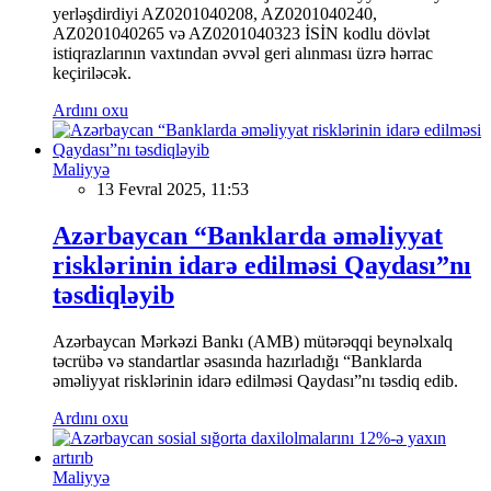
yerləşdirdiyi AZ0201040208, AZ0201040240,
AZ0201040265 və AZ0201040323 İSİN kodlu dövlət
istiqrazlarının vaxtından əvvəl geri alınması üzrə hərrac
keçiriləcək.
Ardını oxu
Maliyyə
13 Fevral 2025, 11:53
Azərbaycan “Banklarda əməliyyat
risklərinin idarə edilməsi Qaydası”nı
təsdiqləyib
Azərbaycan Mərkəzi Bankı (AMB) mütərəqqi beynəlxalq
təcrübə və standartlar əsasında hazırladığı “Banklarda
əməliyyat risklərinin idarə edilməsi Qaydası”nı təsdiq edib.
Ardını oxu
Maliyyə