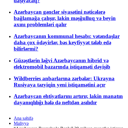
daşıyacaq?
Azərbaycan gənclər siyasətini nəticələrə
bağlamağa çalışır, lakin məşğulluq və beyin
axını problemləri qalır
Azərbaycanın kommunal hesabı: vətəndaşlar
daha çox ödəyirlər, bəs keyfiyyət tələb edə
bilirlərmi?
Güzəştlərin ləğvi Azərbaycanın hibrid və
elektromobil bazarında istiqaməti dəyişib
Wildberries anbarlarına zərbələr: Ukrayna
Rusiyaya təzyiqin yeni istiqamətini açır
Azərbaycan ehtiyatlarını artırır, lakin manatın
dayanıqlılığı hələ də neftdən asılıdır
Ana səhifə
Maliyyə