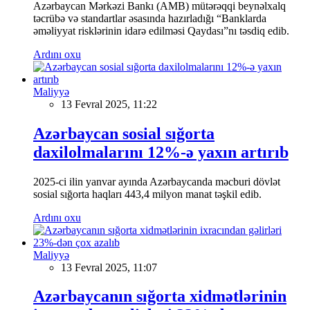
Azərbaycan Mərkəzi Bankı (AMB) mütərəqqi beynəlxalq
təcrübə və standartlar əsasında hazırladığı “Banklarda
əməliyyat risklərinin idarə edilməsi Qaydası”nı təsdiq edib.
Ardını oxu
Maliyyə
13 Fevral 2025, 11:22
Azərbaycan sosial sığorta
daxilolmalarını 12%-ə yaxın artırıb
2025-ci ilin yanvar ayında Azərbaycanda məcburi dövlət
sosial sığorta haqları 443,4 milyon manat təşkil edib.
Ardını oxu
Maliyyə
13 Fevral 2025, 11:07
Azərbaycanın sığorta xidmətlərinin