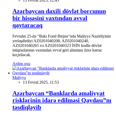
13 Fevral 2025, 12:43
Azərbaycan daxili dövlət borcunun
bir hissəsini vaxtından əvvəl
qaytaracaq
Fevralın 25-də "Bakı Fond Birjası"nda Maliyyə Nazirliyinin
yerləşdirdiyi AZ0201040208, AZ0201040240,
AZ0201040265 və AZ0201040323 İSİN kodlu dövlət
istiqrazlarının vaxtından əvvəl geri alınması üzrə hərrac
keçiriləcək.
Ardını oxu
Maliyyə
13 Fevral 2025, 11:53
Azərbaycan “Banklarda əməliyyat
risklərinin idarə edilməsi Qaydası”nı
təsdiqləyib