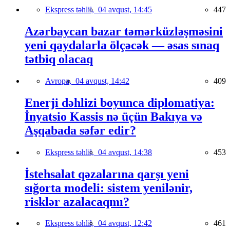
Ekspress təhlil,
04 avqust, 14:45
447
Azərbaycan bazar təmərküzləşməsini
yeni qaydalarla ölçəcək — əsas sınaq
tətbiq olacaq
Avropa,
04 avqust, 14:42
409
Enerji dəhlizi boyunca diplomatiya:
İnyatsio Kassis nə üçün Bakıya və
Aşqabada səfər edir?
Ekspress təhlil,
04 avqust, 14:38
453
İstehsalat qəzalarına qarşı yeni
sığorta modeli: sistem yenilənir,
risklər azalacaqmı?
Ekspress təhlil,
04 avqust, 12:42
461