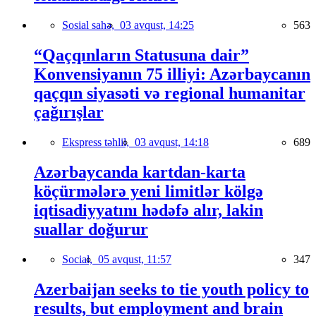
Sosial sahə,
03 avqust, 14:25
563
“Qaçqınların Statusuna dair”
Konvensiyanın 75 illiyi: Azərbaycanın
qaçqın siyasəti və regional humanitar
çağırışlar
Ekspress təhlil,
03 avqust, 14:18
689
Azərbaycanda kartdan-karta
köçürmələrə yeni limitlər kölgə
iqtisadiyyatını hədəfə alır, lakin
suallar doğurur
Social,
05 avqust, 11:57
347
Azerbaijan seeks to tie youth policy to
results, but employment and brain