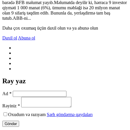
barədə BFB məlumat yayıb.Məlumatda deyilir ki, hərraca 9 investor
qiyməti 1 000 manat (6%), ümumu məbləği isə 20 milyon manat
olan 9 sifariş təqdim edib. Bununla da, yerləşdirmə tam baş
tutub.ABB-ni...
Daha çox oxumaq üçün daxil olun və ya abunə olun
Daxil ol
Abunə ol
Rəy yaz
Ad *
Rəyiniz *
Oxudum və razıyam
Şərh göndərmə qaydaları
Göndər