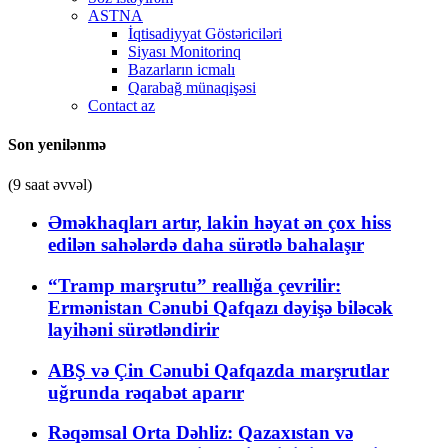
ASTNA
İqtisadiyyat Göstəriciləri
Siyası Monitorinq
Bazarların icmalı
Qarabağ münaqişəsi
Contact az
Son yenilənmə
(9 saat əvvəl)
Əməkhaqları artır, lakin həyat ən çox hiss
edilən sahələrdə daha sürətlə bahalaşır
“Tramp marşrutu” reallığa çevrilir:
Ermənistan Cənubi Qafqazı dəyişə biləcək
layihəni sürətləndirir
ABŞ və Çin Cənubi Qafqazda marşrutlar
uğrunda rəqabət aparır
Rəqəmsal Orta Dəhliz: Qazaxıstan və