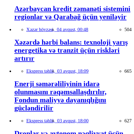
Azərbaycan kredit zəmanəti sistemini
regionlar və Qarabağ üçün yeniləyir
Xəzər hövzəsi,
04 avqust, 00:48
504
Xəzərdə hərbi balans: texnoloji yarış
energetika və tranzit üçün riskləri
artırır
Ekspress təhlil,
03 avqust, 18:09
665
Enerji səmərəliliyinin idarə
olunmasını rəqəmsallaşdırılır,
Fondun maliyyə dayanıqlığını
gücləndirilir
Ekspress təhlil,
03 avqust, 18:00
627
Dronlar və avtonom nəqliyyat üçün