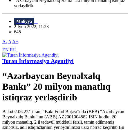
“Azərbaycan Beynəlxalq Bankı” 20 milyon manatlıq istiqraz
yerləşdirib
Maliyyə
2 İyun 2022, 11:23
645
A-
A
A+
EN
RU
Turan İnformasiya Agentliyi
“Azərbaycan Beynəlxalq
Bankı” 20 milyon manatlıq
istiqraz yerləşdirib
Bakı/02.06.22/Turan: “Bakı Fond Birjası”nda (BFB) “Azərbaycan
Beynəlxalq Bankı”nın (ABB) AZ2001004582 ISIN kodlu, 20
milyon manatlıq, 2 il tədavül müddətli faizli, təmin edilməmiş
sənədsiz, adlı istiqrazlarının yerləşdirilməsi üzrə hərrac keçirilib.Bu