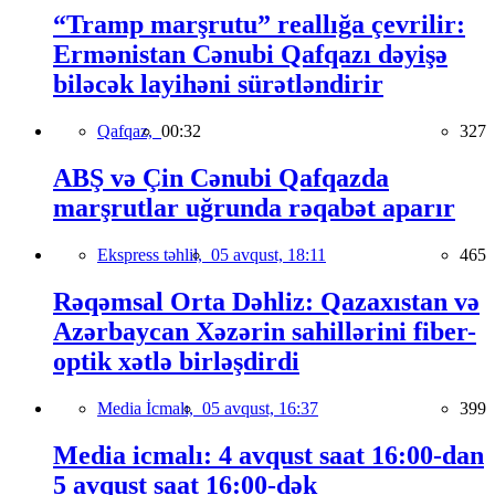
“Tramp marşrutu” reallığa çevrilir:
Ermənistan Cənubi Qafqazı dəyişə
biləcək layihəni sürətləndirir
Qafqaz,
00:32
327
ABŞ və Çin Cənubi Qafqazda
marşrutlar uğrunda rəqabət aparır
Ekspress təhlil,
05 avqust, 18:11
465
Rəqəmsal Orta Dəhliz: Qazaxıstan və
Azərbaycan Xəzərin sahillərini fiber-
optik xətlə birləşdirdi
Media İcmalı,
05 avqust, 16:37
399
Media icmalı: 4 avqust saat 16:00-dan
5 avqust saat 16:00-dək