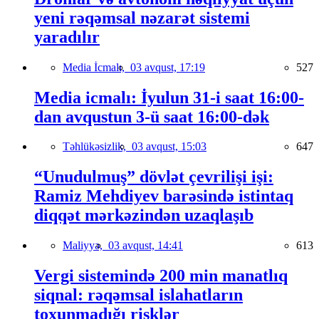
yeni rəqəmsal nəzarət sistemi
yaradılır
Media İcmalı,
03 avqust, 17:19
527
Media icmalı: İyulun 31-i saat 16:00-
dan avqustun 3-ü saat 16:00-dək
Təhlükəsizlik,
03 avqust, 15:03
647
“Unudulmuş” dövlət çevrilişi işi:
Ramiz Mehdiyev barəsində istintaq
diqqət mərkəzindən uzaqlaşıb
Maliyyə,
03 avqust, 14:41
613
Vergi sistemində 200 min manatlıq
siqnal: rəqəmsal islahatların
toxunmadığı risklər