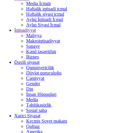
Media İcmalı
Həftəlik iqtisadi icmal
Həftəlik siyasi icmal
Aylıq İqtisadi İcmal
Aylıq Siyasi İcmal
İqtisadiyyat
Maliyyə
Makroiqtisadiyyat
Sənaye
Kənd təsərrüfatı
Biznes
Daxili siyasət
Qanunvericilik
Dövlət quruculuğu
Cəmiyyət
Gender
Din
İnsan Hüquqları
Media
Təhlükəsizlik
Sosial sahə
Xarici Siyasət
Keçmiş Sovet məkanı
Qafqaz
Amerika