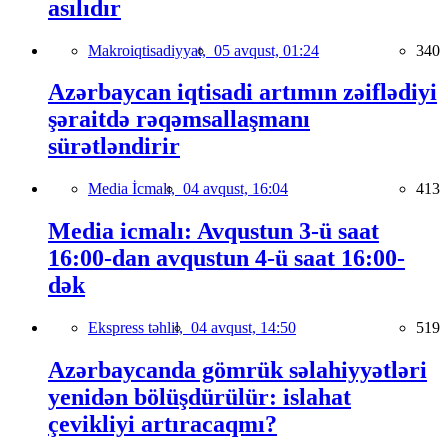
asılıdır
Makroiqtisadiyyat,
05 avqust, 01:24
340
Azərbaycan iqtisadi artımın zəiflədiyi
şəraitdə rəqəmsallaşmanı
sürətləndirir
Media İcmalı,
04 avqust, 16:04
413
Media icmalı: Avqustun 3-ü saat
16:00-dan avqustun 4-ü saat 16:00-
dək
Ekspress təhlil,
04 avqust, 14:50
519
Azərbaycanda gömrük səlahiyyətləri
yenidən bölüşdürülür: islahat
çevikliyi artıracaqmı?