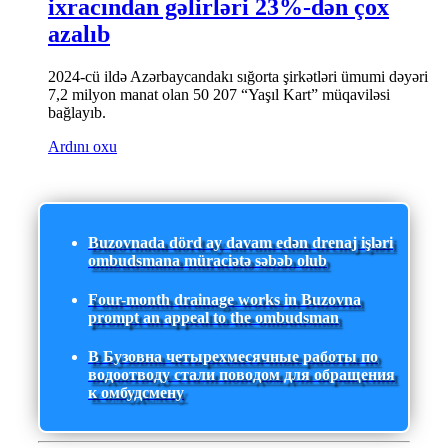
ixracından gəlirləri 23%-dən çox
azalıb
2024-cü ildə Azərbaycandakı sığorta şirkətləri ümumi dəyəri
7,2 milyon manat olan 50 207 “Yaşıl Kart” müqaviləsi
bağlayıb.
Ardını oxu
Buzovnada dörd ay davam edən drenaj işləri
ombudsmana müraciətə səbəb olub
Four-month drainage works in Buzovna
prompt an appeal to the ombudsman
В Бузовна четырехмесячные работы по
водоотводу стали поводом для обращения
к омбудсмену