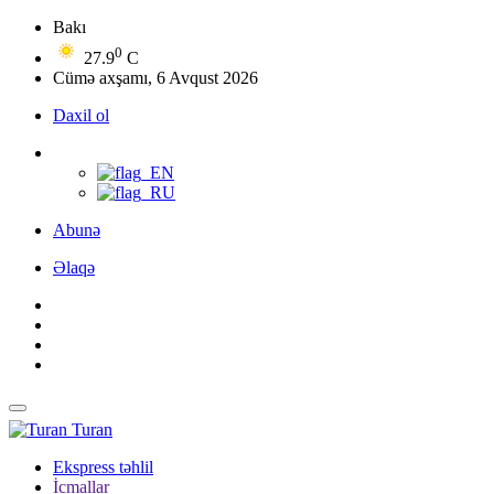
Bakı
0
27.9
C
Cümə axşamı, 6 Avqust 2026
Daxil ol
Abunə
Əlaqə
Turan
Ekspress təhlil
İcmallar