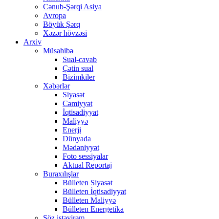
Cənub-Şərqi Asiya
Avropa
Böyük Şərq
Xəzər hövzəsi
Arxiv
Müsahibə
Sual-cavab
Çətin sual
Bizimkiler
Xəbərlər
Siyasət
Cəmiyyət
İqtisadiyyat
Maliyyə
Enerji
Dünyada
Mədəniyyət
Foto sessiyalar
Aktual Reportaj
Buraxılışlar
Bülleten Siyasət
Bülleten İqtisadiyyat
Bülleten Maliyyə
Bülleten Energetika
Söz istəyirəm