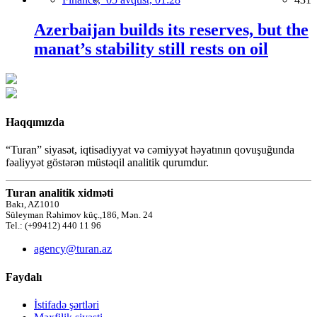
Azerbaijan builds its reserves, but the
manat’s stability still rests on oil
Haqqımızda
“Turan” siyasət, iqtisadiyyat və cəmiyyət həyatının qovuşuğunda
fəaliyyət göstərən müstəqil analitik qurumdur.
Turan analitik xidməti
Bakı, AZ1010
Süleyman Rəhimov küç.,186, Mən. 24
Tel.: (+99412) 440 11 96
agency@turan.az
Faydalı
İstifadə şərtləri