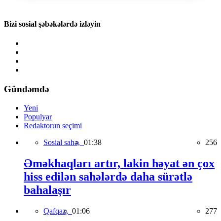
Bizi sosial şəbəkələrdə izləyin
Gündəmdə
Yeni
Populyar
Redaktorun seçimi
Sosial sahə,
01:38
256
Əməkhaqları artır, lakin həyat ən çox
hiss edilən sahələrdə daha sürətlə
bahalaşır
Qafqaz,
01:06
277