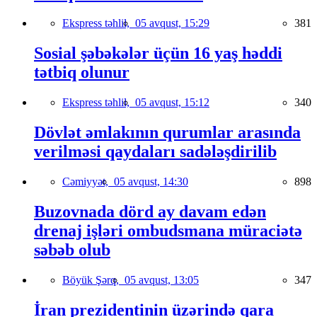
Ekspress təhlil,
05 avqust, 15:29
381
Sosial şəbəkələr üçün 16 yaş həddi
tətbiq olunur
Ekspress təhlil,
05 avqust, 15:12
340
Dövlət əmlakının qurumlar arasında
verilməsi qaydaları sadələşdirilib
Cəmiyyət,
05 avqust, 14:30
898
Buzovnada dörd ay davam edən
drenaj işləri ombudsmana müraciətə
səbəb olub
Böyük Şərq,
05 avqust, 13:05
347
İran prezidentinin üzərində qara