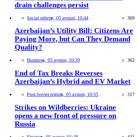
drain challenges persist
Social sphere,
05 avqust, 10:44
369
Azerbaijan’s Utility Bill: Citizens Are
Paying More, but Can They Demand
Quality?
Business,
05 avqust, 10:39
362
End of Tax Breaks Reverses
Azerbaijan’s Hybrid and EV Market
Post-Soviet region,
05 avqust, 10:35
317
Strikes on Wildberries: Ukraine
opens a new front of pressure on
Russia
Finance,
05 avqust, 01:28
431