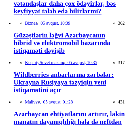
vətəndaşlar daha çox ödəyirlər, bəs
keyfiyyət tələb edə bilirlərmi?
Biznes,
05 avqust, 10:39
362
Güzəştlərin ləğvi Azərbaycanın
hibrid və elektromobil bazarında
istiqaməti dəyişib
Keçmiş Sovet məkanı,
05 avqust, 10:35
317
Wildberries anbarlarına zərbələr:
Ukrayna Rusiyaya təzyiqin yeni
istiqamətini açır
Maliyyə,
05 avqust, 01:28
431
Azərbaycan ehtiyatlarını artırır, lakin
manatın dayanıqlılığı hələ də neftdən