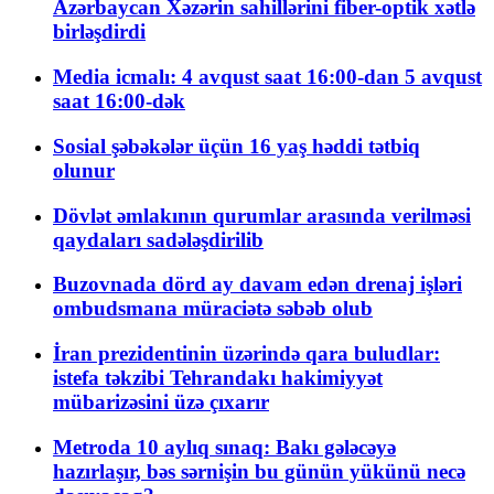
Azərbaycan Xəzərin sahillərini fiber-optik xətlə
birləşdirdi
Media icmalı: 4 avqust saat 16:00-dan 5 avqust
saat 16:00-dək
Sosial şəbəkələr üçün 16 yaş həddi tətbiq
olunur
Dövlət əmlakının qurumlar arasında verilməsi
qaydaları sadələşdirilib
Buzovnada dörd ay davam edən drenaj işləri
ombudsmana müraciətə səbəb olub
İran prezidentinin üzərində qara buludlar:
istefa təkzibi Tehrandakı hakimiyyət
mübarizəsini üzə çıxarır
Metroda 10 aylıq sınaq: Bakı gələcəyə
hazırlaşır, bəs sərnişin bu günün yükünü necə