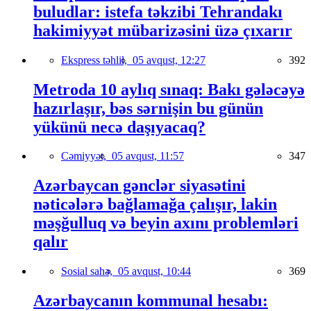
buludlar: istefa təkzibi Tehrandakı
hakimiyyət mübarizəsini üzə çıxarır
Ekspress təhlil,
05 avqust, 12:27
392
Metroda 10 aylıq sınaq: Bakı gələcəyə
hazırlaşır, bəs sərnişin bu günün
yükünü necə daşıyacaq?
Cəmiyyət,
05 avqust, 11:57
347
Azərbaycan gənclər siyasətini
nəticələrə bağlamağa çalışır, lakin
məşğulluq və beyin axını problemləri
qalır
Sosial sahə,
05 avqust, 10:44
369
Azərbaycanın kommunal hesabı: