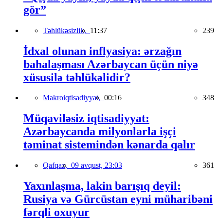
gör”
Təhlükəsizlik,
11:37
239
İdxal olunan inflyasiya: ərzağın
bahalaşması Azərbaycan üçün niyə
xüsusilə təhlükəlidir?
Makroiqtisadiyyat,
00:16
348
Müqaviləsiz iqtisadiyyat:
Azərbaycanda milyonlarla işçi
təminat sistemindən kənarda qalır
Qafqaz,
09 avqust, 23:03
361
Yaxınlaşma, lakin barışıq deyil:
Rusiya və Gürcüstan eyni müharibəni
fərqli oxuyur