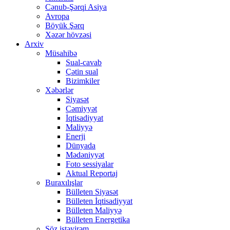
Cənub-Şərqi Asiya
Avropa
Böyük Şərq
Xəzər hövzəsi
Arxiv
Müsahibə
Sual-cavab
Çətin sual
Bizimkiler
Xəbərlər
Siyasət
Cəmiyyət
İqtisadiyyat
Maliyyə
Enerji
Dünyada
Mədəniyyət
Foto sessiyalar
Aktual Reportaj
Buraxılışlar
Bülleten Siyasət
Bülleten İqtisadiyyat
Bülleten Maliyyə
Bülleten Energetika
Söz istəyirəm