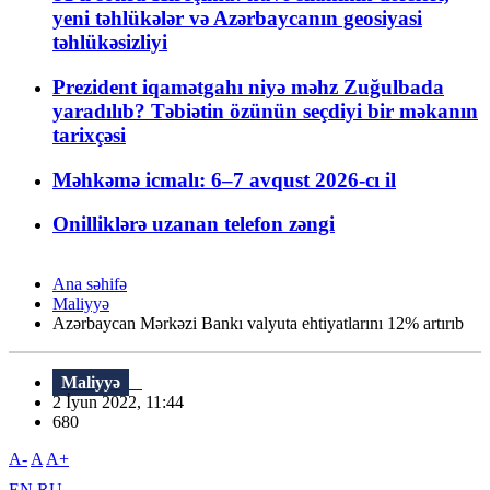
yeni təhlükələr və Azərbaycanın geosiyasi
təhlükəsizliyi
Prezident iqamətgahı niyə məhz Zuğulbada
yaradılıb? Təbiətin özünün seçdiyi bir məkanın
tarixçəsi
Məhkəmə icmalı: 6–7 avqust 2026-cı il
Onilliklərə uzanan telefon zəngi
Ana səhifə
Maliyyə
Azərbaycan Mərkəzi Bankı valyuta ehtiyatlarını 12% artırıb
Maliyyə
2 İyun 2022, 11:44
680
A-
A
A+
EN
RU