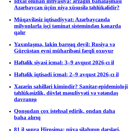
İdxal olunan inflyasiya: ərzağın bahalaşması
Azərbaycan üçün niyə xüsusilə təhlükəlidir?
Müqaviləsiz iqtisadiyyat: Azərbaycanda
milyonlarla işçi təminat sistemindən kənarda
qalır
Yaxınlaşma, lakin barışıq deyil: Rusiya və
Gürcüstan eyni müharibəni fərqli oxuyur
Həftəlik siyasi icmal: 3–9 avqust 2026-cı il
Həftəlik iqtisadi icmal: 2–9 avqust 2026-cı il
Xəzərin sahilləri kimindir? Sanitar-epidemioloji
təhlükəsizlik, dövlət məsuliyyəti və vətəndaş
davranışı
Qonşudan çox istehsal edirik, ondan daha
baha alırıq
81 il sonra Hiroşima: nüvə silahının dərsləri,