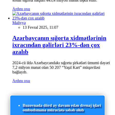
sosial sığorta haqları 443,4 milyon manat təşkil edib.
Ardını oxu
Maliyyə
13 Fevral 2025, 11:07
Azərbaycanın sığorta xidmətlərinin
ixracından gəlirləri 23%-dən çox
azalıb
2024-cü ildə Azərbaycandakı sığorta şirkətləri ümumi dəyəri
7,2 milyon manat olan 50 207 “Yaşıl Kart” müqaviləsi
bağlayıb.
Ardını oxu
Buzovnada dörd ay davam edən drenaj işləri
ombudsmana müraciətə səbəb olub