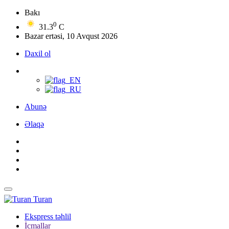
Bakı
0
31.3
C
Bazar ertəsi, 10 Avqust 2026
Daxil ol
Abunə
Əlaqə
Turan
Ekspress təhlil
İcmallar