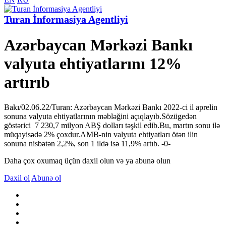
Turan İnformasiya Agentliyi
Azərbaycan Mərkəzi Bankı
valyuta ehtiyatlarını 12%
artırıb
Bakı/02.06.22/Turan: Azərbaycan Mərkəzi Bankı 2022-ci il aprelin
sonuna valyuta ehtiyatlarının məbləğini açıqlayıb.Sözügedən
göstərici 7 230,7 milyon ABŞ dolları təşkil edib.Bu, martın sonu ilə
müqayisədə 2% çoxdur.AMB-nin valyuta ehtiyatları ötən ilin
sonuna nisbətən 2,2%, son 1 ildə isə 11,9% artıb. -0-
Daha çox oxumaq üçün daxil olun və ya abunə olun
Daxil ol
Abunə ol