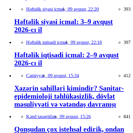
Həftəlik siyasi icmal,
09 avqust, 22:20
393
Həftəlik siyasi icmal: 3–9 avqust
2026-cı il
Həftəlik iqtisadi icmal,
09 avqust, 22:18
397
Həftəlik iqtisadi icmal: 2–9 avqust
2026-cı il
Cəmiyyət,
09 avqust, 15:34
412
Xəzərin sahilləri kimindir? Sanitar-
epidemioloji təhlükəsizlik, dövlət
məsuliyyəti və vətəndaş davranışı
Kənd təsərrüfatı,
09 avqust, 15:26
841
Qonşudan çox istehsal edirik, ondan