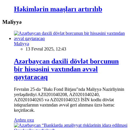
Həkimlərin maaşları artırılıb
Maliyyə
Maliyyə
13 Fevral 2025, 12:43
Azərbaycan daxili dövlət borcunun
bir hissəsini vaxtından əvvəl
qaytaracaq
Fevralın 25-də "Bakı Fond Birjası"nda Maliyyə Nazirliyinin
yerləşdirdiyi AZ0201040208, AZ0201040240,
AZ0201040265 və AZ0201040323 İSİN kodlu dövlət
istiqrazlarının vaxtından əvvəl geri alınması üzrə hərrac
keçiriləcək.
Ardını oxu