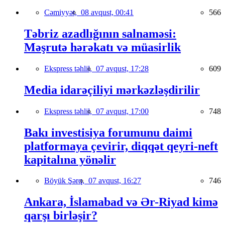
Cəmiyyət,
08 avqust, 00:41
566
Təbriz azadlığının salnaməsi:
Məşrutə hərəkatı və müasirlik
Ekspress təhlil,
07 avqust, 17:28
609
Media idarəçiliyi mərkəzləşdirilir
Ekspress təhlil,
07 avqust, 17:00
748
Bakı investisiya forumunu daimi
platformaya çevirir, diqqət qeyri-neft
kapitalına yönəlir
Böyük Şərq,
07 avqust, 16:27
746
Ankara, İslamabad və Ər-Riyad kimə
qarşı birləşir?