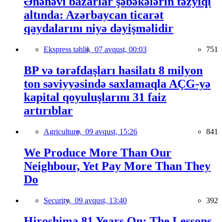
Ənənəvi bazarlar şəbəkələrin təzyiqi
altında: Azərbaycan ticarət
qaydalarını niyə dəyişməlidir
Ekspress təhlil,
07 avqust, 00:03
751
BP və tərəfdaşları hasilatı 8 milyon
ton səviyyəsində saxlamaqla AÇG-yə
kapital qoyuluşlarını 31 faiz
artırıblar
Agriculture,
09 avqust, 15:26
841
We Produce More Than Our
Neighbour, Yet Pay More Than They
Do
Security,
09 avqust, 13:40
392
Hiroshima 81 Years On: The Lessons