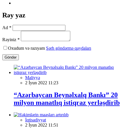
Rəy yaz
Ad *
Rəyiniz *
Oxudum və razıyam
Şərh göndərmə qaydaları
Göndər
Maliyyə
2 İyun 2022 11:23
“Azərbaycan Beynəlxalq Bankı” 20
milyon manatlıq istiqraz yerləşdirib
İqtisadiyyat
2 İyun 2022 11:51