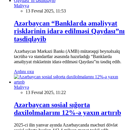
Maliyyə
13 Fevral 2025, 11:53
Azərbaycan “Banklarda əməliyyat
risklərinin idarə edilməsi Qaydası”nı
təsdiqləyib
Azərbaycan Mərkəzi Bankı (AMB) mütərəqqi beynəlxalq
təcrübə və standartlar əsasında hazırladığı “Banklarda
əməliyyat risklərinin idarə edilməsi Qaydası”nı təsdiq edib.
Ardını oxu
Maliyyə
13 Fevral 2025, 11:22
Azərbaycan sosial sığorta
daxilolmalarını 12%-ə yaxın artırıb
2025-ci ilin yanvar ayında Azərbaycanda məcburi dövlət