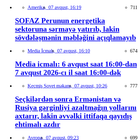
Amerika,
07 avqust, 16:19
711
SOFAZ Perunun energetika
sektoruna sərmayə yatırıb, lakin
sövdələşmənin məbləğini açıqlamayıb
Media İcmalı,
07 avqust, 16:10
674
Media icmalı: 6 avqust saat 16:00-dan
7 avqust 2026-cı il saat 16:00-dək
Keçmiş Sovet məkanı,
07 avqust, 10:26
777
Seçkilərdən sonra Ermənistan və
Rusiya gərginliyi azaltmağın yollarını
axtarır, lakin əvvəlki ittifaqa qayıdış
ehtimalı azdır
Avropa,
07 avqust, 09:23
699