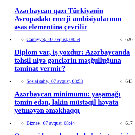
Azərbaycan qazı Türkiyənin
Avropadakı enerji ambisiyalarının
əsas elementinə çevrilir
Cəmiyyət,
07 avqust, 08:59
626
Diplom var, iş yoxdur: Azərbaycanda
təhsil niyə gənclərin məşğulluğuna
təminat vermir?
Sosial sahə,
07 avqust, 08:53
643
Azərbaycan minimumu: yaşamağı
təmin edən, lakin müstəqil həyata
yetməyən əməkhaqqı
Biznes,
07 avqust, 08:44
617