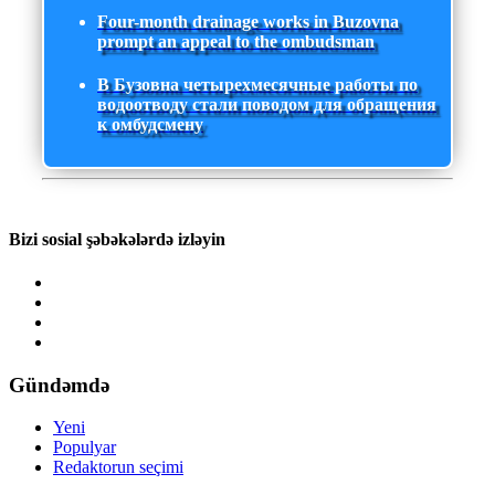
Four-month drainage works in Buzovna
prompt an appeal to the ombudsman
В Бузовна четырехмесячные работы по
водоотводу стали поводом для обращения
к омбудсмену
Bizi sosial şəbəkələrdə izləyin
Gündəmdə
Yeni
Populyar
Redaktorun seçimi