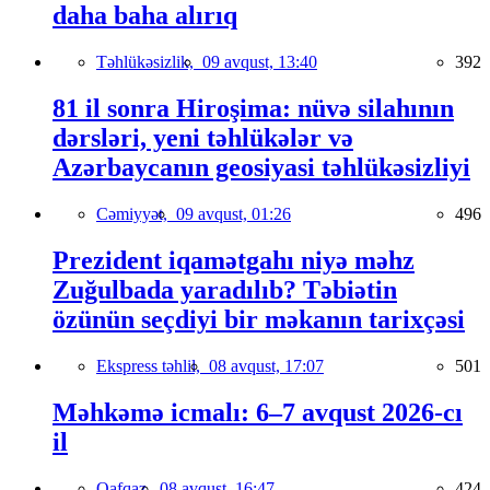
daha baha alırıq
Təhlükəsizlik,
09 avqust, 13:40
392
81 il sonra Hiroşima: nüvə silahının
dərsləri, yeni təhlükələr və
Azərbaycanın geosiyasi təhlükəsizliyi
Cəmiyyət,
09 avqust, 01:26
496
Prezident iqamətgahı niyə məhz
Zuğulbada yaradılıb? Təbiətin
özünün seçdiyi bir məkanın tarixçəsi
Ekspress təhlil,
08 avqust, 17:07
501
Məhkəmə icmalı: 6–7 avqust 2026-cı
il
Qafqaz,
08 avqust, 16:47
424