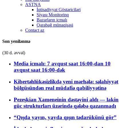
ASTNA
İqtisadiyyat Göstəriciləri
Siyası Monitorinq
Bazarların icmalı
Qarabağ münaqişəsi
Contact az
Son yenilənmə
(30 d. əvvəl)
Media icmalı: 7 avqust saat 16:00-dan 10
avqust saat 16:00-dək
Kibertəhlükəsizlikdə yeni mərhələ: səlahiyyət
bölgüsündən real müdafiə qabiliyyətinə
Pezeşkian Xameneinin dəstəyini aldı — lakin
güc strukturları üzərində qələbə qazanmadı
“Qışda yayın, yayda qışın tədarükünü gör”