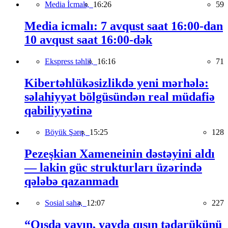
Media İcmalı,
16:26
59
Media icmalı: 7 avqust saat 16:00-dan
10 avqust saat 16:00-dək
Ekspress təhlil,
16:16
71
Kibertəhlükəsizlikdə yeni mərhələ:
səlahiyyət bölgüsündən real müdafiə
qabiliyyətinə
Böyük Şərq,
15:25
128
Pezeşkian Xameneinin dəstəyini aldı
— lakin güc strukturları üzərində
qələbə qazanmadı
Sosial sahə,
12:07
227
“Qışda yayın, yayda qışın tədarükünü