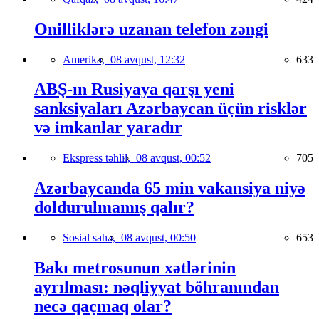
Onilliklərə uzanan telefon zəngi
Amerika,
08 avqust, 12:32
633
ABŞ-ın Rusiyaya qarşı yeni
sanksiyaları Azərbaycan üçün risklər
və imkanlar yaradır
Ekspress təhlil,
08 avqust, 00:52
705
Azərbaycanda 65 min vakansiya niyə
doldurulmamış qalır?
Sosial sahə,
08 avqust, 00:50
653
Bakı metrosunun xətlərinin
ayrılması: nəqliyyat böhranından
necə qaçmaq olar?