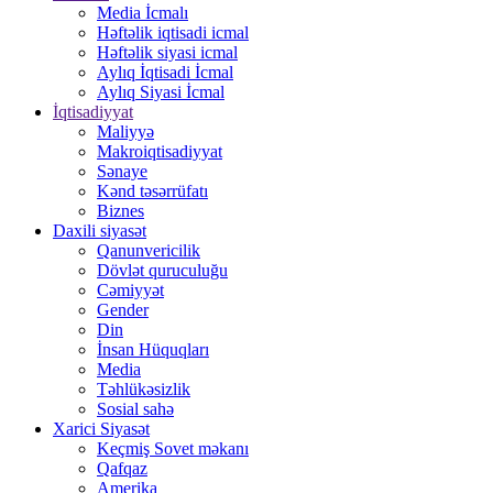
Media İcmalı
Həftəlik iqtisadi icmal
Həftəlik siyasi icmal
Aylıq İqtisadi İcmal
Aylıq Siyasi İcmal
İqtisadiyyat
Maliyyə
Makroiqtisadiyyat
Sənaye
Kənd təsərrüfatı
Biznes
Daxili siyasət
Qanunvericilik
Dövlət quruculuğu
Cəmiyyət
Gender
Din
İnsan Hüquqları
Media
Təhlükəsizlik
Sosial sahə
Xarici Siyasət
Keçmiş Sovet məkanı
Qafqaz
Amerika