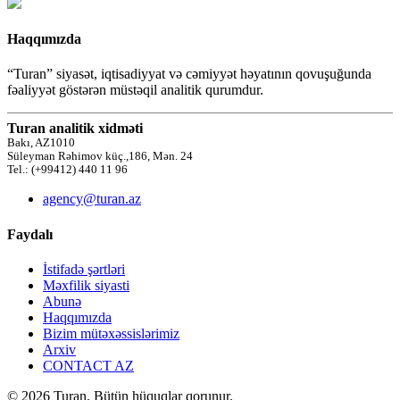
Haqqımızda
“Turan” siyasət, iqtisadiyyat və cəmiyyət həyatının qovuşuğunda
fəaliyyət göstərən müstəqil analitik qurumdur.
Turan analitik xidməti
Bakı, AZ1010
Süleyman Rəhimov küç.,186, Mən. 24
Tel.: (+99412) 440 11 96
agency@turan.az
Faydalı
İstifadə şərtləri
Məxfilik siyasti
Abunə
Haqqımızda
Bizim mütəxəssislərimiz
Arxiv
CONTACT AZ
© 2026 Turan. Bütün hüquqlar qorunur.