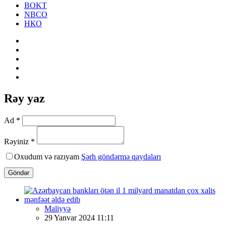
BOKT
NBCO
НКО
Rəy yaz
Ad *
Rəyiniz *
Oxudum və razıyam
Şərh göndərmə qaydaları
Göndər
Maliyyə
29 Yanvar 2024 11:11