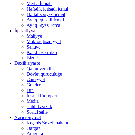
Media İcmalı
Həftəlik iqtisadi icmal
Həftəlik siyasi icmal
Aylıq İqtisadi İcmal
Aylıq Siyasi İcmal
İqtisadiyyat
Maliyyə
Makroiqtisadiyyat
Sənaye
Kənd təsərrüfatı
Biznes
Daxili siyasət
Qanunvericilik
Dövlət quruculuğu
Cəmiyyət
Gender
Din
İnsan Hüquqları
Media
Təhlükəsizlik
Sosial sahə
Xarici Siyasət
Keçmiş Sovet məkanı
Qafqaz
Amerika