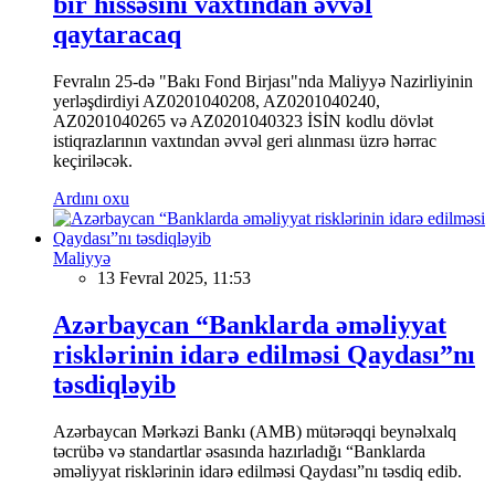
bir hissəsini vaxtından əvvəl
qaytaracaq
Fevralın 25-də "Bakı Fond Birjası"nda Maliyyə Nazirliyinin
yerləşdirdiyi AZ0201040208, AZ0201040240,
AZ0201040265 və AZ0201040323 İSİN kodlu dövlət
istiqrazlarının vaxtından əvvəl geri alınması üzrə hərrac
keçiriləcək.
Ardını oxu
Maliyyə
13 Fevral 2025, 11:53
Azərbaycan “Banklarda əməliyyat
risklərinin idarə edilməsi Qaydası”nı
təsdiqləyib
Azərbaycan Mərkəzi Bankı (AMB) mütərəqqi beynəlxalq
təcrübə və standartlar əsasında hazırladığı “Banklarda
əməliyyat risklərinin idarə edilməsi Qaydası”nı təsdiq edib.