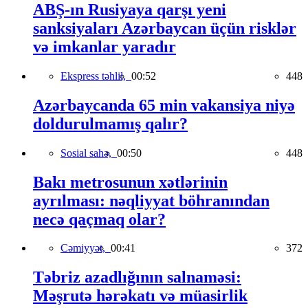
ABŞ-ın Rusiyaya qarşı yeni
sanksiyaları Azərbaycan üçün risklər
və imkanlar yaradır
Ekspress təhlil,
00:52
448
Azərbaycanda 65 min vakansiya niyə
doldurulmamış qalır?
Sosial sahə,
00:50
448
Bakı metrosunun xətlərinin
ayrılması: nəqliyyat böhranından
necə qaçmaq olar?
Cəmiyyət,
00:41
372
Təbriz azadlığının salnaməsi:
Məşrutə hərəkatı və müasirlik