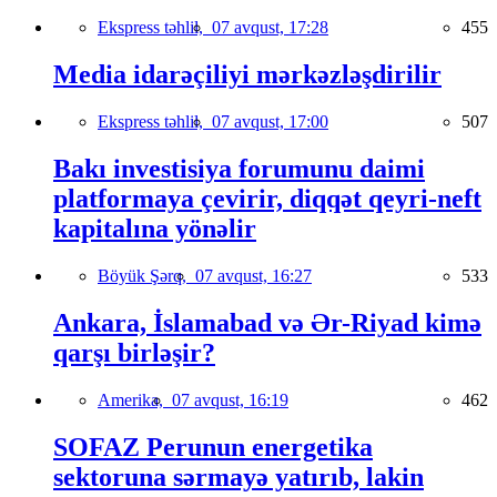
Ekspress təhlil,
07 avqust, 17:28
455
Media idarəçiliyi mərkəzləşdirilir
Ekspress təhlil,
07 avqust, 17:00
507
Bakı investisiya forumunu daimi
platformaya çevirir, diqqət qeyri-neft
kapitalına yönəlir
Böyük Şərq,
07 avqust, 16:27
533
Ankara, İslamabad və Ər-Riyad kimə
qarşı birləşir?
Amerika,
07 avqust, 16:19
462
SOFAZ Perunun energetika
sektoruna sərmayə yatırıb, lakin