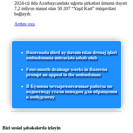
2024-cü ildə Azərbaycandakı sığorta şirkətləri ümumi dəyəri
7,2 milyon manat olan 50 207 “Yaşıl Kart” müqaviləsi
bağlayıb.
Ardını oxu
Buzovnada dörd ay davam edən drenaj işləri
ombudsmana müraciətə səbəb olub
Four-month drainage works in Buzovna
prompt an appeal to the ombudsman
В Бузовна четырехмесячные работы по
водоотводу стали поводом для обращения
к омбудсмену
Bizi sosial şəbəkələrdə izləyin