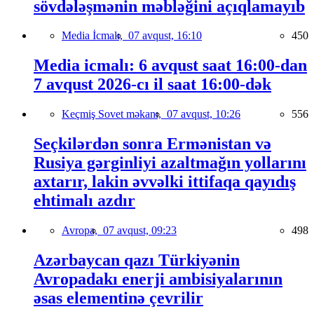
sövdələşmənin məbləğini açıqlamayıb
Media İcmalı,
07 avqust, 16:10
450
Media icmalı: 6 avqust saat 16:00-dan
7 avqust 2026-cı il saat 16:00-dək
Keçmiş Sovet məkanı,
07 avqust, 10:26
556
Seçkilərdən sonra Ermənistan və
Rusiya gərginliyi azaltmağın yollarını
axtarır, lakin əvvəlki ittifaqa qayıdış
ehtimalı azdır
Avropa,
07 avqust, 09:23
498
Azərbaycan qazı Türkiyənin
Avropadakı enerji ambisiyalarının
əsas elementinə çevrilir