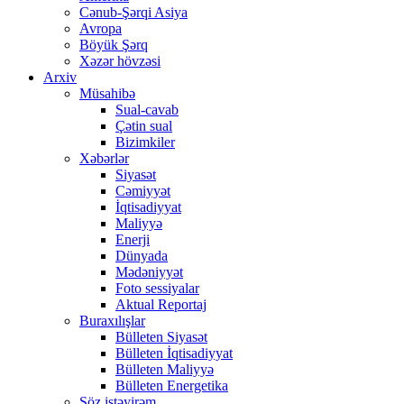
Cənub-Şərqi Asiya
Avropa
Böyük Şərq
Xəzər hövzəsi
Arxiv
Müsahibə
Sual-cavab
Çətin sual
Bizimkiler
Xəbərlər
Siyasət
Cəmiyyət
İqtisadiyyat
Maliyyə
Enerji
Dünyada
Mədəniyyət
Foto sessiyalar
Aktual Reportaj
Buraxılışlar
Bülleten Siyasət
Bülleten İqtisadiyyat
Bülleten Maliyyə
Bülleten Energetika
Söz istəyirəm