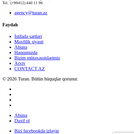
Tel.: (+99412) 440 11 96
agency@turan.az
Faydalı
İstifadə şərtləri
Məxfilik siyasti
Abunə
Haqqımızda
Bizim mütəxəssislərimiz
Arxiv
CONTACT AZ
© 2026 Turan. Bütün hüquqlar qorunur.
Abunə
Daxil ol
Bizi facebookda izləyin