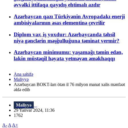
əvvəlki ittifaqa qayıdış ehtimalı azdır
Azərbaycan qazı Türkiyənin Avropadakı enerji
ambisiyalarının əsas elementinə çevrilir
Diplom var, iş yoxdur: Azərbaycanda təhsil
niyə gənclərin məşğulluğuna təminat vermir?
Azərbaycan minimumu: yaşamağı təmin edən,
lakin müstəqil həyata yetməyən əməkhaqqı
Ana səhifə
Maliyyə
Azərbaycan BOKT-ları ötən il 76 milyon manat xalis mənfəət
əldə edib
Maliyyə
29 Yanvar 2024, 11:36
1762
A-
A
A+