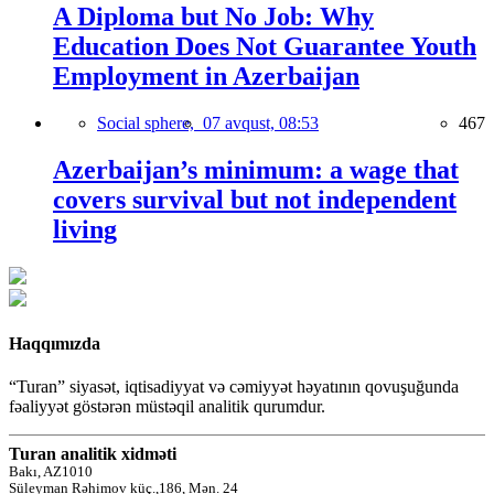
A Diploma but No Job: Why
Education Does Not Guarantee Youth
Employment in Azerbaijan
Social sphere,
07 avqust, 08:53
467
Azerbaijan’s minimum: a wage that
covers survival but not independent
living
Haqqımızda
“Turan” siyasət, iqtisadiyyat və cəmiyyət həyatının qovuşuğunda
fəaliyyət göstərən müstəqil analitik qurumdur.
Turan analitik xidməti
Bakı, AZ1010
Süleyman Rəhimov küç.,186, Mən. 24