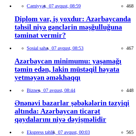
Cəmiyyət,
07 avqust, 08:59
468
Diplom var, iş yoxdur: Azərbaycanda
təhsil niyə gənclərin məşğulluğuna
təminat vermir?
Sosial sahə,
07 avqust, 08:53
467
Azərbaycan minimumu: yaşamağı
təmin edən, lakin müstəqil həyata
yetməyən əməkhaqqı
Biznes,
07 avqust, 08:44
448
Ənənəvi bazarlar şəbəkələrin təzyiqi
altında: Azərbaycan ticarət
qaydalarını niyə dəyişməlidir
Ekspress təhlil,
07 avqust, 00:03
565