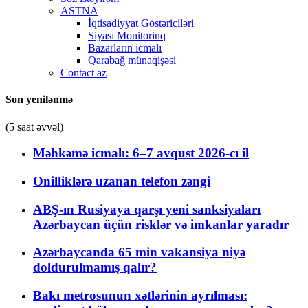
ASTNA
İqtisadiyyat Göstəriciləri
Siyası Monitorinq
Bazarların icmalı
Qarabağ münaqişəsi
Contact az
Son yenilənmə
(5 saat əvvəl)
Məhkəmə icmalı: 6–7 avqust 2026-cı il
Onilliklərə uzanan telefon zəngi
ABŞ-ın Rusiyaya qarşı yeni sanksiyaları
Azərbaycan üçün risklər və imkanlar yaradır
Azərbaycanda 65 min vakansiya niyə
doldurulmamış qalır?
Bakı metrosunun xətlərinin ayrılması: