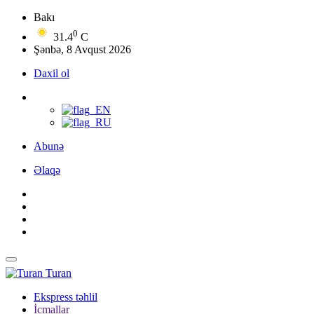
Bakı
0
31.4
C
Şənbə, 8 Avqust 2026
Daxil ol
Abunə
Əlaqə
Turan
Ekspress təhlil
İcmallar