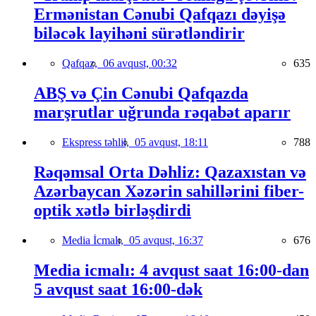
Ermənistan Cənubi Qafqazı dəyişə
biləcək layihəni sürətləndirir
Qafqaz,
06 avqust, 00:32
635
ABŞ və Çin Cənubi Qafqazda
marşrutlar uğrunda rəqabət aparır
Ekspress təhlil,
05 avqust, 18:11
788
Rəqəmsal Orta Dəhliz: Qazaxıstan və
Azərbaycan Xəzərin sahillərini fiber-
optik xətlə birləşdirdi
Media İcmalı,
05 avqust, 16:37
676
Media icmalı: 4 avqust saat 16:00-dan
5 avqust saat 16:00-dək