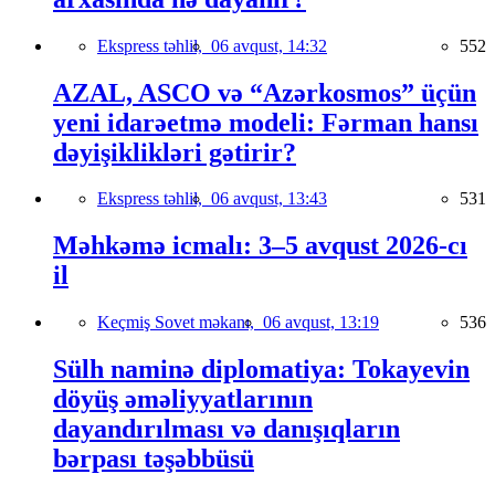
Ekspress təhlil,
06 avqust, 14:32
552
AZAL, ASCO və “Azərkosmos” üçün
yeni idarəetmə modeli: Fərman hansı
dəyişiklikləri gətirir?
Ekspress təhlil,
06 avqust, 13:43
531
Məhkəmə icmalı: 3–5 avqust 2026-cı
il
Keçmiş Sovet məkanı,
06 avqust, 13:19
536
Sülh naminə diplomatiya: Tokayevin
döyüş əməliyyatlarının
dayandırılması və danışıqların
bərpası təşəbbüsü