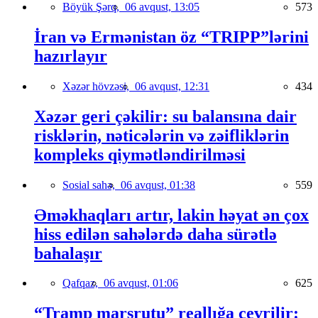
Böyük Şərq,
06 avqust, 13:05
573
İran və Ermənistan öz “TRIPP”lərini
hazırlayır
Xəzər hövzəsi,
06 avqust, 12:31
434
Xəzər geri çəkilir: su balansına dair
risklərin, nəticələrin və zəifliklərin
kompleks qiymətləndirilməsi
Sosial sahə,
06 avqust, 01:38
559
Əməkhaqları artır, lakin həyat ən çox
hiss edilən sahələrdə daha sürətlə
bahalaşır
Qafqaz,
06 avqust, 01:06
625
“Tramp marşrutu” reallığa çevrilir: