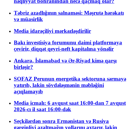
nəqliyyat böhranından necə qaçmaq olar?
Təbriz azadlığının salnaməsi: Məşrutə hərəkatı
və müasirlik
Media idarəçiliyi mərkəzləşdirilir
Bakı investisiya forumunu daimi platformaya
çevirir, diqqət qeyri-neft kapitalına yönəlir
Ankara, İslamabad və Ər-Riyad kimə qarşı
birləşir?
SOFAZ Perunun energetika sektoruna sərmayə
yatırıb, lakin sövdələşmənin məbləğini
açıqlamayıb
Media icmalı: 6 avqust saat 16:00-dan 7 avqust
2026-cı il saat 16:00-dək
Seçkilərdən sonra Ermənistan və Rusiya
gərginliyi azaltmağın yollarını axtarır, lakin