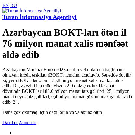
EN
RU
Turan İnformasiya Agentliyi
Azərbaycan BOKT-ları ötən il
76 milyon manat xalis mənfəət
əldə edib
Azərbaycan Mərkəzi Bankı 2023-cü ilin yekunları ilə bağlı bank
olmayan kredit təşkilatı (BOKT) icmalını açıqlayıb. Sənəddə deyilir
ki, yerli BOKT-lar ötən il 75,8 milyon manat xalis mənfəət əldə
edib. Bu, əvvəlki illə müqayisədə 2,9 dəfə çoxdur. Hesabat
dövründə BOKT-lar 188,6 milyon manat faiz gəlirləri, 25,1 milyon
manat qeyri-faiz gəlirləri, 0,4 milyon manat gözlənilməz gəlirlər əldə
edib, 2...
Daha çox oxumaq üçün daxil olun və ya abunə olun
Daxil ol
Abunə ol