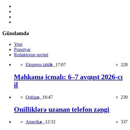
Gündəmdə
Yeni
Populyar
Redaktorun seçimi
Ekspress təhlil,
17:07
228
Məhkəmə icmalı: 6–7 avqust 2026-cı
il
Qafqaz,
16:47
230
Onilliklərə uzanan telefon zəngi
Amerika,
12:32
337