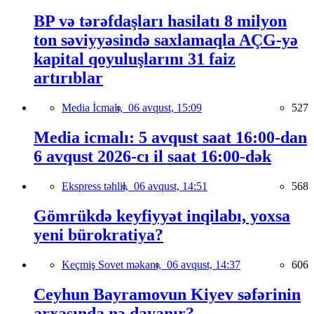
BP və tərəfdaşları hasilatı 8 milyon
ton səviyyəsində saxlamaqla AÇG-yə
kapital qoyuluşlarını 31 faiz
artırıblar
Media İcmalı,
06 avqust, 15:09
527
Media icmalı: 5 avqust saat 16:00-dan
6 avqust 2026-cı il saat 16:00-dək
Ekspress təhlil,
06 avqust, 14:51
568
Gömrükdə keyfiyyət inqilabı, yoxsa
yeni bürokratiya?
Keçmiş Sovet məkanı,
06 avqust, 14:37
606
Ceyhun Bayramovun Kiyev səfərinin
arxasında nə dayanır?