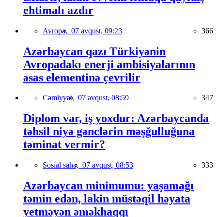
ehtimalı azdır
Avropa,
07 avqust, 09:23
366
Azərbaycan qazı Türkiyənin
Avropadakı enerji ambisiyalarının
əsas elementinə çevrilir
Cəmiyyət,
07 avqust, 08:59
347
Diplom var, iş yoxdur: Azərbaycanda
təhsil niyə gənclərin məşğulluğuna
təminat vermir?
Sosial sahə,
07 avqust, 08:53
333
Azərbaycan minimumu: yaşamağı
təmin edən, lakin müstəqil həyata
yetməyən əməkhaqqı