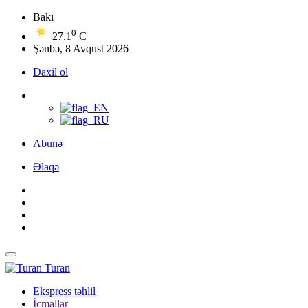
Bakı
0
27.1
C
Şənbə, 8 Avqust 2026
Daxil ol
Abunə
Əlaqə
Turan
Ekspress təhlil
İcmallar