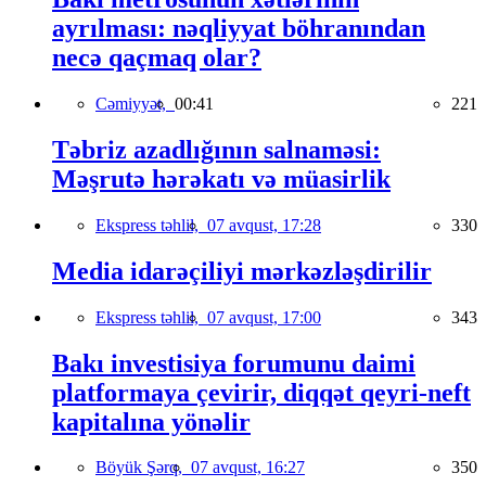
ayrılması: nəqliyyat böhranından
necə qaçmaq olar?
Cəmiyyət,
00:41
221
Təbriz azadlığının salnaməsi:
Məşrutə hərəkatı və müasirlik
Ekspress təhlil,
07 avqust, 17:28
330
Media idarəçiliyi mərkəzləşdirilir
Ekspress təhlil,
07 avqust, 17:00
343
Bakı investisiya forumunu daimi
platformaya çevirir, diqqət qeyri-neft
kapitalına yönəlir
Böyük Şərq,
07 avqust, 16:27
350