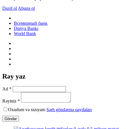
Daxil ol
Abunə ol
Всемирный банк
Dünya Bankı
World Bank
Rəy yaz
Ad *
Rəyiniz *
Oxudum və razıyam
Şərh göndərmə qaydaları
Göndər