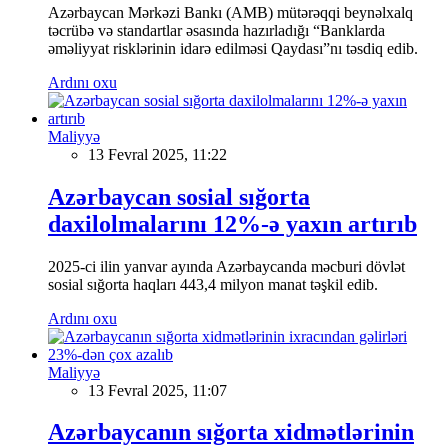
Azərbaycan Mərkəzi Bankı (AMB) mütərəqqi beynəlxalq
təcrübə və standartlar əsasında hazırladığı “Banklarda
əməliyyat risklərinin idarə edilməsi Qaydası”nı təsdiq edib.
Ardını oxu
Maliyyə
13 Fevral 2025, 11:22
Azərbaycan sosial sığorta
daxilolmalarını 12%-ə yaxın artırıb
2025-ci ilin yanvar ayında Azərbaycanda məcburi dövlət
sosial sığorta haqları 443,4 milyon manat təşkil edib.
Ardını oxu
Maliyyə
13 Fevral 2025, 11:07
Azərbaycanın sığorta xidmətlərinin