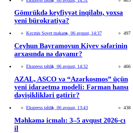
Ekspress təhlil,
06 avqust, 14:51
465
Gömrükdə keyfiyyət inqilabı, yoxsa
yeni bürokratiya?
Keçmiş Sovet məkanı,
06 avqust, 14:37
497
Ceyhun Bayramovun Kiyev səfərinin
arxasında nə dayanır?
Ekspress təhlil,
06 avqust, 14:32
466
AZAL, ASCO və “Azərkosmos” üçün
yeni idarəetmə modeli: Fərman hansı
dəyişiklikləri gətirir?
Ekspress təhlil,
06 avqust, 13:43
438
Məhkəmə icmalı: 3–5 avqust 2026-cı
il