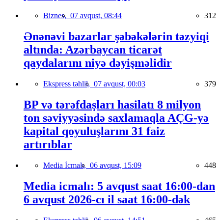
Biznes,
07 avqust, 08:44
312
Ənənəvi bazarlar şəbəkələrin təzyiqi
altında: Azərbaycan ticarət
qaydalarını niyə dəyişməlidir
Ekspress təhlil,
07 avqust, 00:03
379
BP və tərəfdaşları hasilatı 8 milyon
ton səviyyəsində saxlamaqla AÇG-yə
kapital qoyuluşlarını 31 faiz
artırıblar
Media İcmalı,
06 avqust, 15:09
448
Media icmalı: 5 avqust saat 16:00-dan
6 avqust 2026-cı il saat 16:00-dək