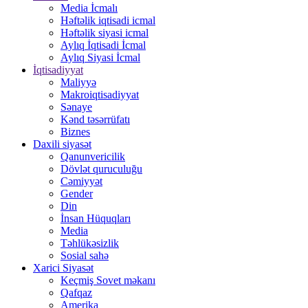
Media İcmalı
Həftəlik iqtisadi icmal
Həftəlik siyasi icmal
Aylıq İqtisadi İcmal
Aylıq Siyasi İcmal
İqtisadiyyat
Maliyyə
Makroiqtisadiyyat
Sənaye
Kənd təsərrüfatı
Biznes
Daxili siyasət
Qanunvericilik
Dövlət quruculuğu
Cəmiyyət
Gender
Din
İnsan Hüquqları
Media
Təhlükəsizlik
Sosial sahə
Xarici Siyasət
Keçmiş Sovet məkanı
Qafqaz
Amerika