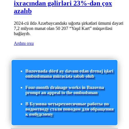
ixracından gəlirləri 23%-dən çox
azalıb
2024-cü ildə Azərbaycandakı sığorta şirkətləri ümumi dəyəri
7,2 milyon manat olan 50 207 “Yaşıl Kart” müqaviləsi
bağlayıb.
Ardını oxu
Buzovnada dörd ay davam edən drenaj işləri
ombudsmana müraciətə səbəb olub
Four-month drainage works in Buzovna
prompt an appeal to the ombudsman
В Бузовна четырехмесячные работы по
водоотводу стали поводом для обращения
к омбудсмену