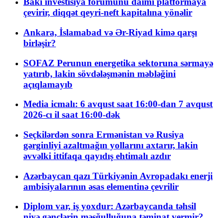
Bakı investisiya forumunu daimi platformaya
çevirir, diqqət qeyri-neft kapitalına yönəlir
Ankara, İslamabad və Ər-Riyad kimə qarşı
birləşir?
SOFAZ Perunun energetika sektoruna sərmayə
yatırıb, lakin sövdələşmənin məbləğini
açıqlamayıb
Media icmalı: 6 avqust saat 16:00-dan 7 avqust
2026-cı il saat 16:00-dək
Seçkilərdən sonra Ermənistan və Rusiya
gərginliyi azaltmağın yollarını axtarır, lakin
əvvəlki ittifaqa qayıdış ehtimalı azdır
Azərbaycan qazı Türkiyənin Avropadakı enerji
ambisiyalarının əsas elementinə çevrilir
Diplom var, iş yoxdur: Azərbaycanda təhsil
niyə gənclərin məşğulluğuna təminat vermir?