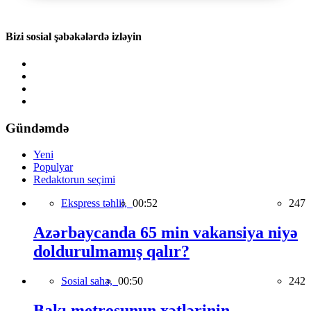
Bizi sosial şəbəkələrdə izləyin
Gündəmdə
Yeni
Populyar
Redaktorun seçimi
Ekspress təhlil,
00:52
247
Azərbaycanda 65 min vakansiya niyə
doldurulmamış qalır?
Sosial sahə,
00:50
242
Bakı metrosunun xətlərinin