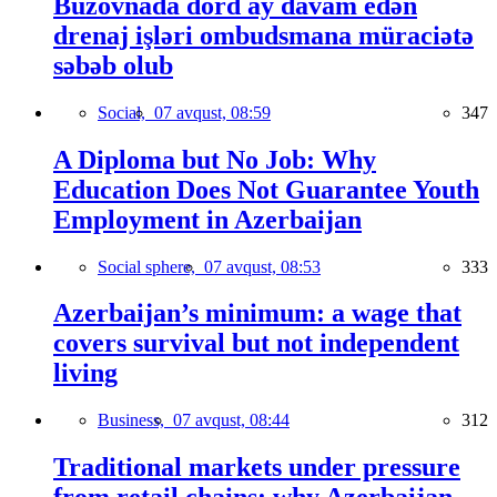
Buzovnada dörd ay davam edən
drenaj işləri ombudsmana müraciətə
səbəb olub
Social,
07 avqust, 08:59
347
A Diploma but No Job: Why
Education Does Not Guarantee Youth
Employment in Azerbaijan
Social sphere,
07 avqust, 08:53
333
Azerbaijan’s minimum: a wage that
covers survival but not independent
living
Business,
07 avqust, 08:44
312
Traditional markets under pressure