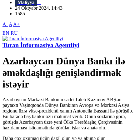
Maliyyə
24 Oktyabr 2024, 14:43
1585
A-
A
A+
EN
RU
Turan İnformasiya Agentliyi
Azərbaycan Dünya Bankı ilə
əməkdaşlığı genişləndirmək
istəyir
Azərbaycan Mərkəzi Bankının sədri Taleh Kazımov ABŞ-ın
paytaxtı Vaşinqtonda Dünya Bankının Avropa və Mərkəzi Asiya
regionu üzrə vitse-prezidenti xanım Antonella Bassani ilə görüşüb.
Bu barədə baş bankir özü məlumat verib. Onun sözlərinə görə,
görüşdə Azərbaycan üzrə yeni Ölkə Tərəfdaşlıq Çərçivəsinin
hazırlanması istiqamətində görülən işlər və əhatə olu...
Daha çox oxumaq üçün daxil olun və ya abunə olun