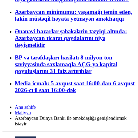
Azərbaycan minimumu: yaşamağı təmin edən,
lakin müstəqil həyata yetməyən əməkhaqqı
Ənənəvi bazarlar şəbəkələrin təzyiqi altında:
Azərbaycan ticarət qaydalarını niyə
dəyişməlidir
BP və tərəfdaşları hasilatı 8 milyon ton
səviyyəsində saxlamaqla AÇG-yə kapital
qoyuluşlarını 31 faiz artırıblar
Media icmalı: 5 avqust saat 16:00-dan 6 avqust
2026-cı il saat 16:00-dək
Ana səhifə
Maliyyə
Azərbaycan Dünya Bankı ilə əməkdaşlığı genişləndirmək
istəyir