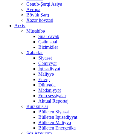
Cənub-Şərqi Asiya
Avropa
Böyük Şərq
Xəzər hövzəsi
Arxiv
Müsahibə
Sual-cavab
Çətin sual
Bizimkiler
Xəbərlər
Siyasət
Cəmiyyət
İqtisadiyyat
Maliyyə
Enerji
Dünyada
Mədəniyyət
Foto sessiyalar
Aktual Reportaj
Buraxılışlar
Bülleten Siyasət
Bülleten İqtisadiyyat
Bülleten Maliyyə
Bülleten Energetika
Söz istəyirəm