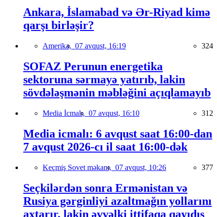
Ankara, İslamabad və Ər-Riyad kimə
qarşı birləşir?
Amerika,
07 avqust, 16:19
324
SOFAZ Perunun energetika
sektoruna sərmayə yatırıb, lakin
sövdələşmənin məbləğini açıqlamayıb
Media İcmalı,
07 avqust, 16:10
312
Media icmalı: 6 avqust saat 16:00-dan
7 avqust 2026-cı il saat 16:00-dək
Keçmiş Sovet məkanı,
07 avqust, 10:26
377
Seçkilərdən sonra Ermənistan və
Rusiya gərginliyi azaltmağın yollarını
axtarır, lakin əvvəlki ittifaqa qayıdış