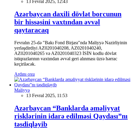
13 Fevral 2025, 12:43
Azərbaycan daxili dövlət borcunun
bir hissəsini vaxtından əvvəl
qaytaracaq
Fevralın 25-də "Bakı Fond Birjası"nda Maliyyə Nazirliyinin
yerləşdirdiyi AZ0201040208, AZ0201040240,
AZ0201040265 və AZ0201040323 İSİN kodlu dövlət
istiqrazlarının vaxtından əvvəl geri alınması üzrə hərrac
keçiriləcək.
Ardını oxu
Maliyyə
13 Fevral 2025, 11:53
Azərbaycan “Banklarda əməliyyat
risklərinin idarə edilməsi Qaydası”nı
təsdiqləyib