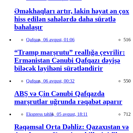
Əməkhaqları artır, lakin həyat ən çox
hiss edilən sahələrdə daha sürətlə
bahalaşır
Qafqaz,
06 avqust, 01:06
516
“Tramp marşrutu” reallığa çevrilir:
Ermənistan Cənubi Qafqazı dəyişə
biləcək layihəni sürətləndirir
Qafqaz,
06 avqust, 00:32
550
ABŞ və Çin Cənubi Qafqazda
marşrutlar uğrunda rəqabət aparır
Ekspress təhlil,
05 avqust, 18:11
712
Rəqəmsal Orta Dəhliz: Qazaxıstan və