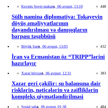
Keçmiş Sovet məkanı,
06 avqust, 13:19
448
Sülh naminə diplomatiya: Tokayevin
döyüş əməliyyatlarının
dayandırılması və danışıqların
bərpası təşəbbüsü
Böyük Şərq,
06 avqust, 13:05
432
İran və Ermənistan öz “TRIPP”lərini
hazırlayır
Xəzər hövzəsi,
06 avqust, 12:31
383
Xəzər geri çəkilir: su balansına dair
risklərin, nəticələrin və zəifliklərin
kompleks qiymətləndirilməsi
Sosial sahə,
06 avqust, 01:38
484