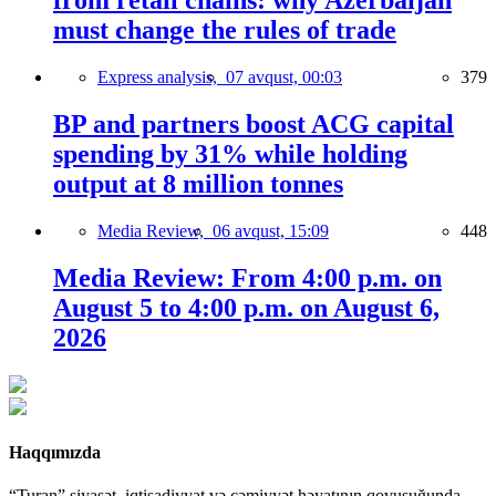
from retail chains: why Azerbaijan
must change the rules of trade
Express analysis,
07 avqust, 00:03
379
BP and partners boost ACG capital
spending by 31% while holding
output at 8 million tonnes
Media Review,
06 avqust, 15:09
448
Media Review: From 4:00 p.m. on
August 5 to 4:00 p.m. on August 6,
2026
Haqqımızda
“Turan” siyasət, iqtisadiyyat və cəmiyyət həyatının qovuşuğunda