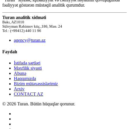
fəaliyyət göstərən müstəqil analitik qurumdur.
Turan analitik xidməti
Bakı, AZ1010
Süleyman Rəhimov küç.,186, Mən. 24
Tel.: (+99412) 440 11 96
agency@turan.az
Faydalı
İstifadə şərtləri
Məxfilik siyasti
Abunə
Haqqımızda
Bizim mütəxəssislərimiz
Arxiv
CONTACT AZ
© 2026 Turan. Bütün hüquqlar qorunur.