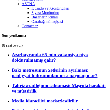
ASTNA
İqtisadiyyat Göstəriciləri
Siyası Monitorinq
Bazarların icmalı
Qarabağ münaqişəsi
Contact az
Son yenilənmə
(8 saat əvvəl)
Azərbaycanda 65 min vakansiya niyə
doldurulmamış qalır?
Bakı metrosunun xətlərinin ayrılması:
nəqliyyat böhranından necə qaçmaq olar?
Təbriz azadlığının salnaməsi: Məşrutə hərəkatı
və müasirlik
Media idarəçiliyi mərkəzləşdirilir