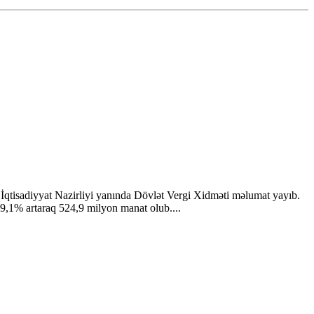
ə İqtisadiyyat Nazirliyi yanında Dövlət Vergi Xidməti məlumat yayıb.
 9,1% artaraq 524,9 milyon manat olub....