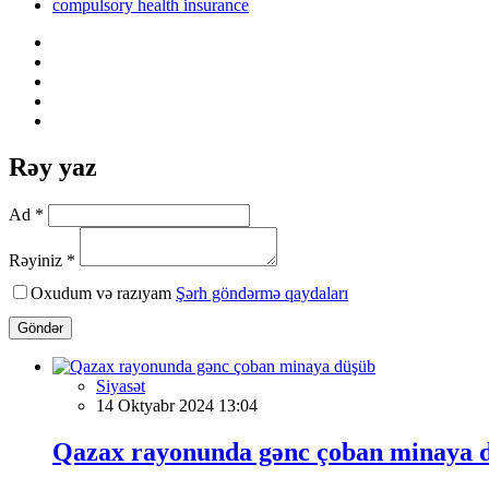
compulsory health insurance
Rəy yaz
Ad *
Rəyiniz *
Oxudum və razıyam
Şərh göndərmə qaydaları
Göndər
Siyasət
14 Oktyabr 2024 13:04
Qazax rayonunda gənc çoban minaya 