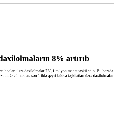
 daxilolmaların 8% artırıb
rta haqları üzrə daxilolmalar 738,1 milyon manat təşkil edib. Bu barəd
dur. O cümlədən, son 1 ildə qeyri-büdcə təşkilatları üzrə daxilolmalar