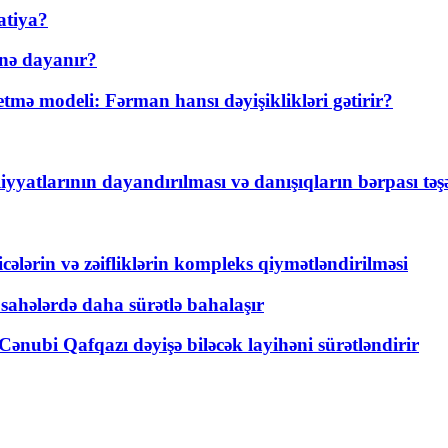
atiya?
nə dayanır?
ə modeli: Fərman hansı dəyişiklikləri gətirir?
yyatlarının dayandırılması və danışıqların bərpası tə
ticələrin və zəifliklərin kompleks qiymətləndirilməsi
 sahələrdə daha sürətlə bahalaşır
ənubi Qafqazı dəyişə biləcək layihəni sürətləndirir