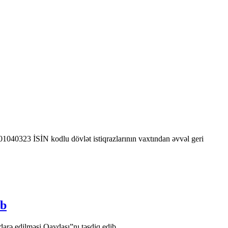
0323 İSİN kodlu dövlət istiqrazlarının vaxtından əvvəl geri
ib
arə edilməsi Qaydası”nı təsdiq edib.