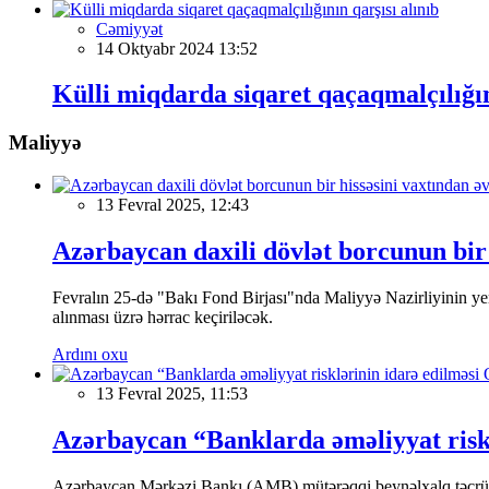
Cəmiyyət
14 Oktyabr 2024 13:52
Külli miqdarda siqaret qaçaqmalçılığın
Maliyyə
13 Fevral 2025, 12:43
Azərbaycan daxili dövlət borcunun bir 
Fevralın 25-də "Bakı Fond Birjası"nda Maliyyə Nazirliyinin
alınması üzrə hərrac keçiriləcək.
Ardını oxu
13 Fevral 2025, 11:53
Azərbaycan “Banklarda əməliyyat riskl
Azərbaycan Mərkəzi Bankı (AMB) mütərəqqi beynəlxalq təcrübə v