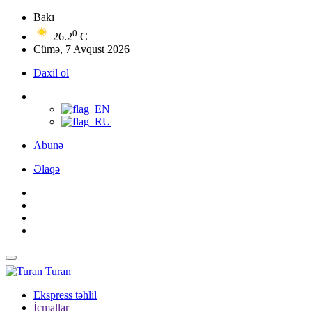
Bakı
0
26.2
C
Cümə, 7 Avqust 2026
Daxil ol
Abunə
Əlaqə
Turan
Ekspress təhlil
İcmallar