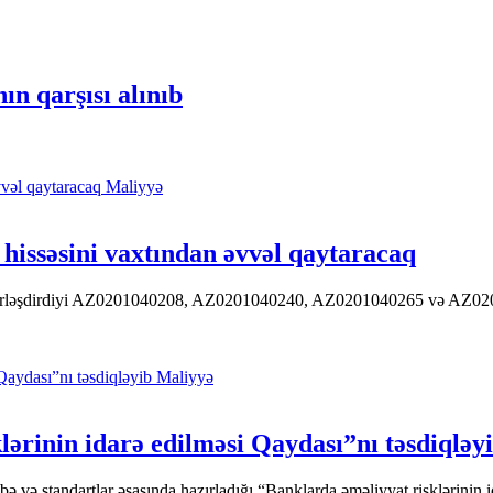
ın qarşısı alınıb
Maliyyə
hissəsini vaxtından əvvəl qaytaracaq
 yerləşdirdiyi AZ0201040208, AZ0201040240, AZ0201040265 və AZ020104
Maliyyə
ərinin idarə edilməsi Qaydası”nı təsdiqləy
ə standartlar əsasında hazırladığı “Banklarda əməliyyat risklərinin id