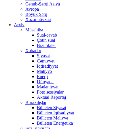
Cənub-Şərqi Asiya
Avropa
Böyük Şərq
Xəzər hövzəsi
Arxiv
Müsahibə
Sual-cavab
Çətin sual
Bizimkiler
Xəbərlər
Siyasət
Cəmiyyət
İqtisadiyyat
Maliyyə
Enerji
Dünyada
Mədəniyyət
Foto sessiyalar
Aktual Reportaj
Buraxılışlar
Bülleten Siyasət
Bülleten İqtisadiyyat
Bülleten Maliyyə
Bülleten Energetika
Söz istəyirəm