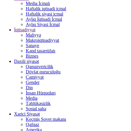
Media İcmalı
Həftəlik iqtisadi icmal
Həftəlik siyasi icmal
Aylıq İqtisadi İcmal
Aylıq Siyasi İcmal
İqtisadiyyat
Maliyyə
Makroiqtisadiyyat
Sənaye
Kənd təsərrüfatı
Biznes
Daxili siyasət
Qanunvericilik
Dövlət quruculuğu
Cəmiyyət
Gender
Din
İnsan Hüquqları
Media
Təhlükəsizlik
Sosial sahə
Xarici Siyasət
Keçmiş Sovet məkanı
Qafqaz
Amerika