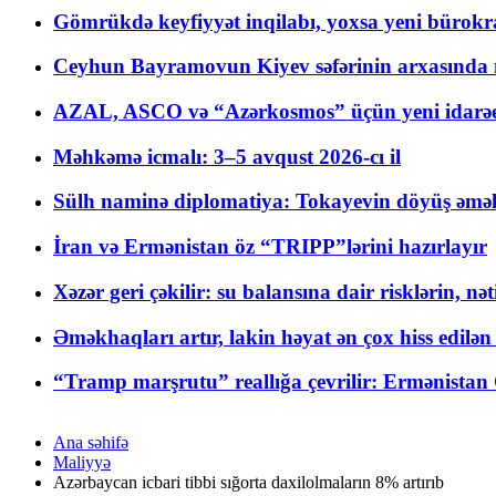
Gömrükdə keyfiyyət inqilabı, yoxsa yeni bürokr
Ceyhun Bayramovun Kiyev səfərinin arxasında 
AZAL, ASCO və “Azərkosmos” üçün yeni idarəetm
Məhkəmə icmalı: 3–5 avqust 2026-cı il
Sülh naminə diplomatiya: Tokayevin döyüş əməli
İran və Ermənistan öz “TRIPP”lərini hazırlayır
Xəzər geri çəkilir: su balansına dair risklərin, nə
Əməkhaqları artır, lakin həyat ən çox hiss edilən
“Tramp marşrutu” reallığa çevrilir: Ermənistan C
Ana səhifə
Maliyyə
Azərbaycan icbari tibbi sığorta daxilolmaların 8% artırıb