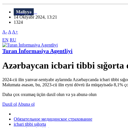
Maliyyə
14 Oktyabr 2024, 13:21
1324
A-
A
A+
EN
RU
Turan İnformasiya Agentliyi
Azərbaycan icbari tibbi sığorta
2024-cü ilin yanvar-sentyabr aylarında Azərbaycanda icbari tibbi sığo
Məlumata əsasən, bu, 2023-cü ilin eyni dövrü ilə müqayisədə 8,1% çox
Daha çox oxumaq üçün daxil olun və ya abunə olun
Daxil ol
Abunə ol
Обязательное медицинское страхование
icbari tibbi sığorta