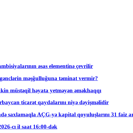
bisiyalarının əsas elementinə çevrilir
 gənclərin məşğulluğuna təminat vermir?
kin müstəqil həyata yetməyən əməkhaqqı
rbaycan ticarət qaydalarını niyə dəyişməlidir
ində saxlamaqla AÇG-yə kapital qoyuluşlarını 31 faiz ar
026-cı il saat 16:00-dək