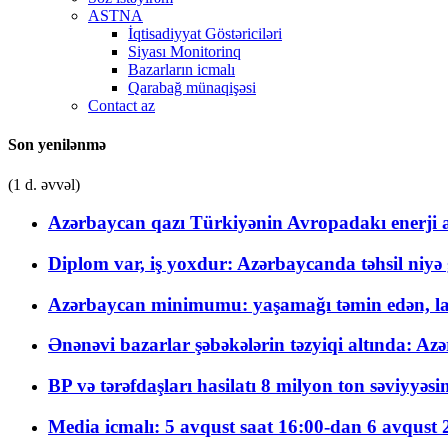
ASTNA
İqtisadiyyat Göstəriciləri
Siyası Monitorinq
Bazarların icmalı
Qarabağ münaqişəsi
Contact az
Son yenilənmə
(1 d. əvvəl)
Azərbaycan qazı Türkiyənin Avropadakı enerji am
Diplom var, iş yoxdur: Azərbaycanda təhsil niyə
Azərbaycan minimumu: yaşamağı təmin edən, la
Ənənəvi bazarlar şəbəkələrin təzyiqi altında: Azə
BP və tərəfdaşları hasilatı 8 milyon ton səviyyəs
Media icmalı: 5 avqust saat 16:00-dan 6 avqust 2