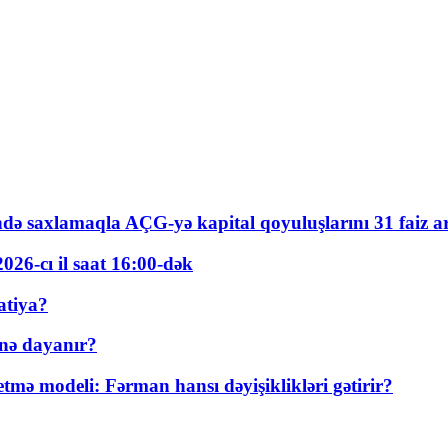
ində saxlamaqla AÇG-yə kapital qoyuluşlarını 31 faiz ar
026-cı il saat 16:00-dək
atiya?
nə dayanır?
ə modeli: Fərman hansı dəyişiklikləri gətirir?