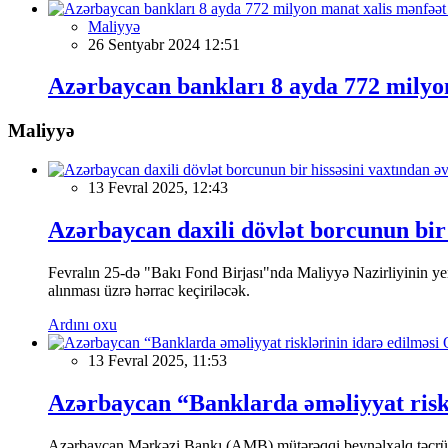
Maliyyə
26 Sentyabr 2024 12:51
Azərbaycan bankları 8 ayda 772 milyon
Maliyyə
13 Fevral 2025, 12:43
Azərbaycan daxili dövlət borcunun bir 
Fevralın 25-də "Bakı Fond Birjası"nda Maliyyə Nazirliyinin
alınması üzrə hərrac keçiriləcək.
Ardını oxu
13 Fevral 2025, 11:53
Azərbaycan “Banklarda əməliyyat riskl
Azərbaycan Mərkəzi Bankı (AMB) mütərəqqi beynəlxalq təcrübə v