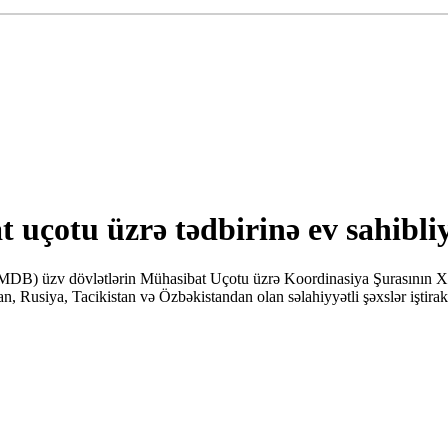
çotu üzrə tədbirinə ev sahibliy
(MDB) üzv dövlətlərin Mühasibat Uçotu üzrə Koordinasiya Şurasının XX
an, Rusiya, Tacikistan və Özbəkistandan olan səlahiyyətli şəxslər iştira