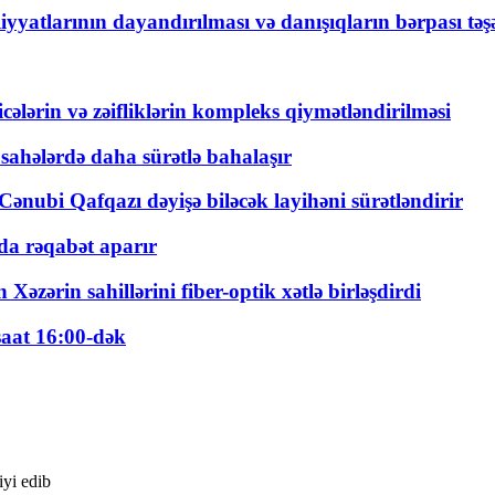
yyatlarının dayandırılması və danışıqların bərpası tə
ticələrin və zəifliklərin kompleks qiymətləndirilməsi
 sahələrdə daha sürətlə bahalaşır
ənubi Qafqazı dəyişə biləcək layihəni sürətləndirir
a rəqabət aparır
zərin sahillərini fiber-optik xətlə birləşdirdi
saat 16:00-dək
yi edib