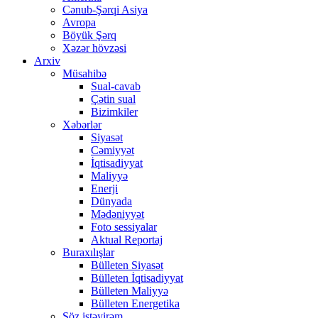
Cənub-Şərqi Asiya
Avropa
Böyük Şərq
Xəzər hövzəsi
Arxiv
Müsahibə
Sual-cavab
Çətin sual
Bizimkiler
Xəbərlər
Siyasət
Cəmiyyət
İqtisadiyyat
Maliyyə
Enerji
Dünyada
Mədəniyyət
Foto sessiyalar
Aktual Reportaj
Buraxılışlar
Bülleten Siyasət
Bülleten İqtisadiyyat
Bülleten Maliyyə
Bülleten Energetika
Söz istəyirəm