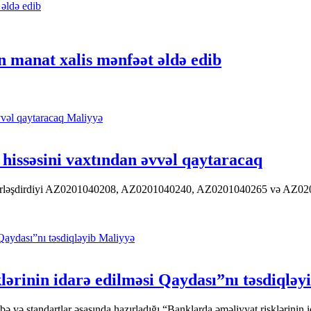
 manat xalis mənfəət əldə edib
Maliyyə
hissəsini vaxtından əvvəl qaytaracaq
 yerləşdirdiyi AZ0201040208, AZ0201040240, AZ0201040265 və AZ020104
Maliyyə
ərinin idarə edilməsi Qaydası”nı təsdiqləy
ə standartlar əsasında hazırladığı “Banklarda əməliyyat risklərinin id