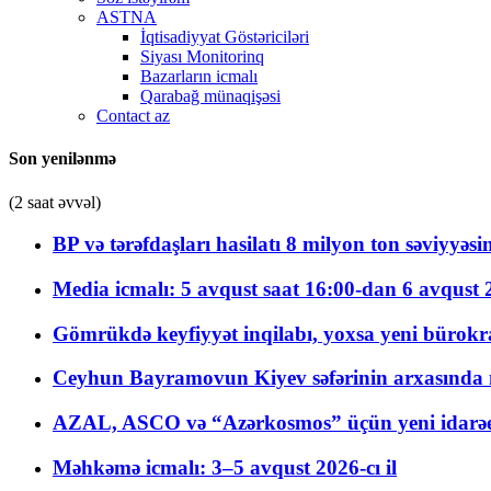
ASTNA
İqtisadiyyat Göstəriciləri
Siyası Monitorinq
Bazarların icmalı
Qarabağ münaqişəsi
Contact az
Son yenilənmə
(2 saat əvvəl)
BP və tərəfdaşları hasilatı 8 milyon ton səviyyəs
Media icmalı: 5 avqust saat 16:00-dan 6 avqust 2
Gömrükdə keyfiyyət inqilabı, yoxsa yeni bürokr
Ceyhun Bayramovun Kiyev səfərinin arxasında 
AZAL, ASCO və “Azərkosmos” üçün yeni idarəetm
Məhkəmə icmalı: 3–5 avqust 2026-cı il