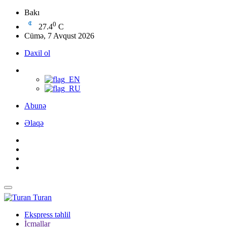
Bakı
0
27.4
C
Cümə, 7 Avqust 2026
Daxil ol
Abunə
Əlaqə
Turan
Ekspress təhlil
İcmallar