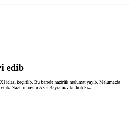
i edib
I iclası keçirilib. Bu barədə nazirlik məlumat yayıb. Məlumatda
k edib. Nazir müavini Azər Bayramov bildirib ki,...