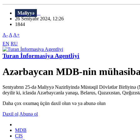
Maliyyə
26 Sentyabr 2024, 12:26
1844
A-
A
A+
EN
RU
Turan İnformasiya Agentliyi
Azərbaycan MDB-nin mühasibat u
Sentyabrın 25-də Maliyyə Nazirliyində Müstəqil Dövlətlər Birliyinə 
deyilir ki, iclasda Azərbaycanla yanaşı, Belarus, Qazaxıstan, Qırğızıst
Daha çox oxumaq üçün daxil olun və ya abunə olun
Daxil ol
Abunə ol
MDB
CIS