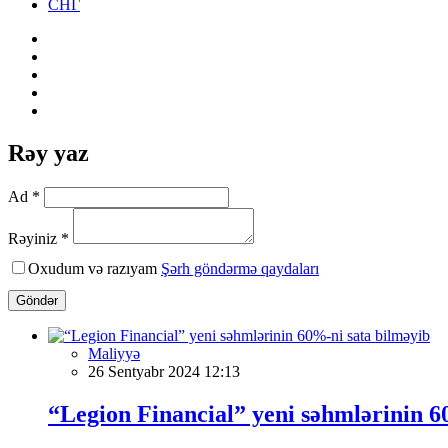
СНГ
Rəy yaz
Ad *
Rəyiniz *
Oxudum və razıyam
Şərh göndərmə qaydaları
Göndər
Maliyyə
26 Sentyabr 2024 12:13
“Legion Financial” yeni səhmlərinin 6