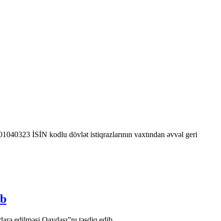
0323 İSİN kodlu dövlət istiqrazlarının vaxtından əvvəl geri
ib
arə edilməsi Qaydası”nı təsdiq edib.