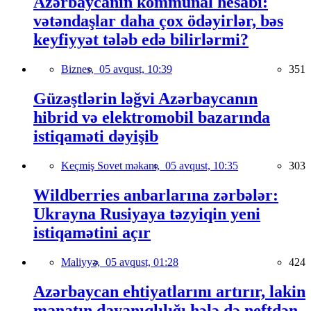
Azərbaycanın kommunal hesabı:
vətəndaşlar daha çox ödəyirlər, bəs
keyfiyyət tələb edə bilirlərmi?
Biznes,
05 avqust, 10:39
351
Güzəştlərin ləğvi Azərbaycanın
hibrid və elektromobil bazarında
istiqaməti dəyişib
Keçmiş Sovet məkanı,
05 avqust, 10:35
303
Wildberries anbarlarına zərbələr:
Ukrayna Rusiyaya təzyiqin yeni
istiqamətini açır
Maliyyə,
05 avqust, 01:28
424
Azərbaycan ehtiyatlarını artırır, lakin
manatın dayanıqlılığı hələ də neftdən