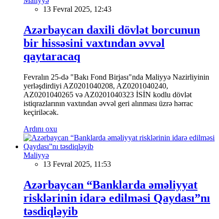
Maliyyə
13 Fevral 2025, 12:43
Azərbaycan daxili dövlət borcunun
bir hissəsini vaxtından əvvəl
qaytaracaq
Fevralın 25-də "Bakı Fond Birjası"nda Maliyyə Nazirliyinin
yerləşdirdiyi AZ0201040208, AZ0201040240,
AZ0201040265 və AZ0201040323 İSİN kodlu dövlət
istiqrazlarının vaxtından əvvəl geri alınması üzrə hərrac
keçiriləcək.
Ardını oxu
Maliyyə
13 Fevral 2025, 11:53
Azərbaycan “Banklarda əməliyyat
risklərinin idarə edilməsi Qaydası”nı
təsdiqləyib