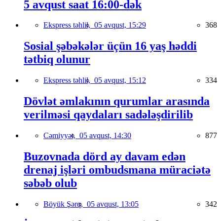
5 avqust saat 16:00-dək
Ekspress təhlil,
05 avqust, 15:29
368
Sosial şəbəkələr üçün 16 yaş həddi
tətbiq olunur
Ekspress təhlil,
05 avqust, 15:12
334
Dövlət əmlakının qurumlar arasında
verilməsi qaydaları sadələşdirilib
Cəmiyyət,
05 avqust, 14:30
877
Buzovnada dörd ay davam edən
drenaj işləri ombudsmana müraciətə
səbəb olub
Böyük Şərq,
05 avqust, 13:05
342