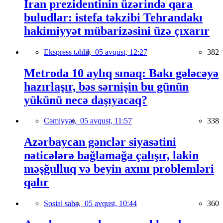
İran prezidentinin üzərində qara
buludlar: istefa təkzibi Tehrandakı
hakimiyyət mübarizəsini üzə çıxarır
Ekspress təhlil,
05 avqust, 12:27
382
Metroda 10 aylıq sınaq: Bakı gələcəyə
hazırlaşır, bəs sərnişin bu günün
yükünü necə daşıyacaq?
Cəmiyyət,
05 avqust, 11:57
338
Azərbaycan gənclər siyasətini
nəticələrə bağlamağa çalışır, lakin
məşğulluq və beyin axını problemləri
qalır
Sosial sahə,
05 avqust, 10:44
360