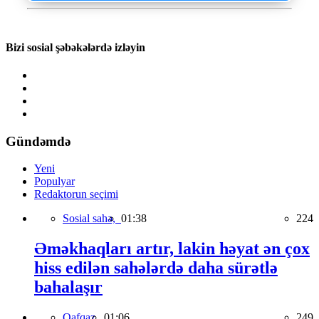
Bizi sosial şəbəkələrdə izləyin
Gündəmdə
Yeni
Populyar
Redaktorun seçimi
Sosial sahə,
01:38
224
Əməkhaqları artır, lakin həyat ən çox
hiss edilən sahələrdə daha sürətlə
bahalaşır
Qafqaz,
01:06
249