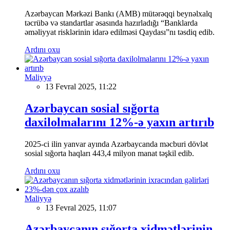
Azərbaycan Mərkəzi Bankı (AMB) mütərəqqi beynəlxalq
təcrübə və standartlar əsasında hazırladığı “Banklarda
əməliyyat risklərinin idarə edilməsi Qaydası”nı təsdiq edib.
Ardını oxu
Maliyyə
13 Fevral 2025, 11:22
Azərbaycan sosial sığorta
daxilolmalarını 12%-ə yaxın artırıb
2025-ci ilin yanvar ayında Azərbaycanda məcburi dövlət
sosial sığorta haqları 443,4 milyon manat təşkil edib.
Ardını oxu
Maliyyə
13 Fevral 2025, 11:07
Azərbaycanın sığorta xidmətlərinin