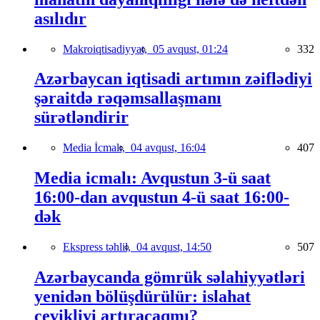
asılıdır
Makroiqtisadiyyat,
05 avqust, 01:24
332
Azərbaycan iqtisadi artımın zəiflədiyi
şəraitdə rəqəmsallaşmanı
sürətləndirir
Media İcmalı,
04 avqust, 16:04
407
Media icmalı: Avqustun 3-ü saat
16:00-dan avqustun 4-ü saat 16:00-
dək
Ekspress təhlil,
04 avqust, 14:50
507
Azərbaycanda gömrük səlahiyyətləri
yenidən bölüşdürülür: islahat
çevikliyi artıracaqmı?