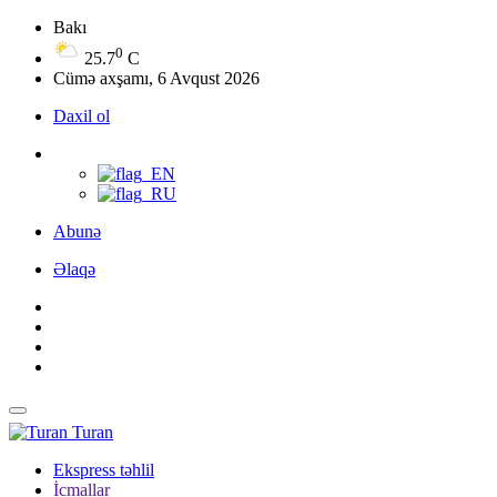
Bakı
0
25.7
C
Cümə axşamı, 6 Avqust 2026
Daxil ol
Abunə
Əlaqə
Turan
Ekspress təhlil
İcmallar