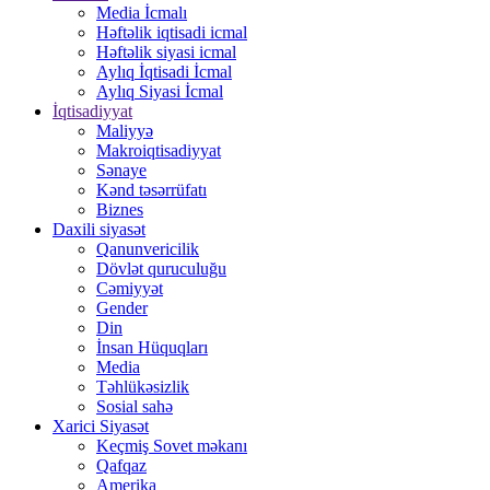
Media İcmalı
Həftəlik iqtisadi icmal
Həftəlik siyasi icmal
Aylıq İqtisadi İcmal
Aylıq Siyasi İcmal
İqtisadiyyat
Maliyyə
Makroiqtisadiyyat
Sənaye
Kənd təsərrüfatı
Biznes
Daxili siyasət
Qanunvericilik
Dövlət quruculuğu
Cəmiyyət
Gender
Din
İnsan Hüquqları
Media
Təhlükəsizlik
Sosial sahə
Xarici Siyasət
Keçmiş Sovet məkanı
Qafqaz
Amerika