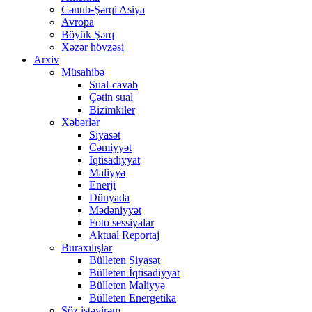
Cənub-Şərqi Asiya
Avropa
Böyük Şərq
Xəzər hövzəsi
Arxiv
Müsahibə
Sual-cavab
Çətin sual
Bizimkiler
Xəbərlər
Siyasət
Cəmiyyət
İqtisadiyyat
Maliyyə
Enerji
Dünyada
Mədəniyyət
Foto sessiyalar
Aktual Reportaj
Buraxılışlar
Bülleten Siyasət
Bülleten İqtisadiyyat
Bülleten Maliyyə
Bülleten Energetika
Söz istəyirəm