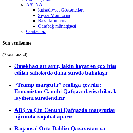
ASTNA
İqtisadiyyat Göstəriciləri
Siyası Monitorinq
Bazarların icmalı
Qarabağ münaqişəsi
Contact az
Son yenilənmə
(7 saat əvvəl)
Əməkhaqları artır, lakin həyat ən çox hiss
edilən sahələrdə daha sürətlə bahalaşır
“Tramp marşrutu” reallığa çevrilir:
Ermənistan Cənubi Qafqazı dəyişə biləcək
layihəni sürətləndirir
ABŞ və Çin Cənubi Qafqazda marşrutlar
uğrunda rəqabət aparır
Rəqəmsal Orta Dəhliz: Qazaxıstan və