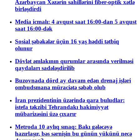
Azərbaycan Xəzərin sahillərini fiber-optik xətlə
birləşdirdi
Media icmalı: 4 avqust saat 16:00-dan 5 avqust
saat 16:00-dək
Sosial şəbəkələr üçün 16 yaş həddi tətbiq
olunur
Dövlət əmlakının qurumlar arasında verilməsi
qaydaları sadələşdirilib
Buzovnada dörd ay davam edən drenaj işləri
ombudsmana müraciətə səbəb olub
İran prezidentinin üzərində qara buludlar:
istefa təkzibi Tehrandakı hakimiyyət
mübarizəsini üzə çıxarır
Metroda 10 aylıq sınaq: Bakı gələcəyə
hazırlaşır, bəs sərnişin bu günün yükünü necə