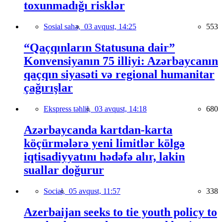
toxunmadığı risklər
Sosial sahə,
03 avqust, 14:25
553
“Qaçqınların Statusuna dair”
Konvensiyanın 75 illiyi: Azərbaycanın
qaçqın siyasəti və regional humanitar
çağırışlar
Ekspress təhlil,
03 avqust, 14:18
680
Azərbaycanda kartdan-karta
köçürmələrə yeni limitlər kölgə
iqtisadiyyatını hədəfə alır, lakin
suallar doğurur
Social,
05 avqust, 11:57
338
Azerbaijan seeks to tie youth policy to