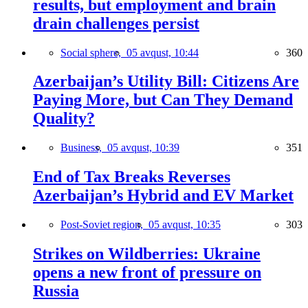
results, but employment and brain
drain challenges persist
Social sphere,
05 avqust, 10:44
360
Azerbaijan’s Utility Bill: Citizens Are
Paying More, but Can They Demand
Quality?
Business,
05 avqust, 10:39
351
End of Tax Breaks Reverses
Azerbaijan’s Hybrid and EV Market
Post-Soviet region,
05 avqust, 10:35
303
Strikes on Wildberries: Ukraine
opens a new front of pressure on
Russia