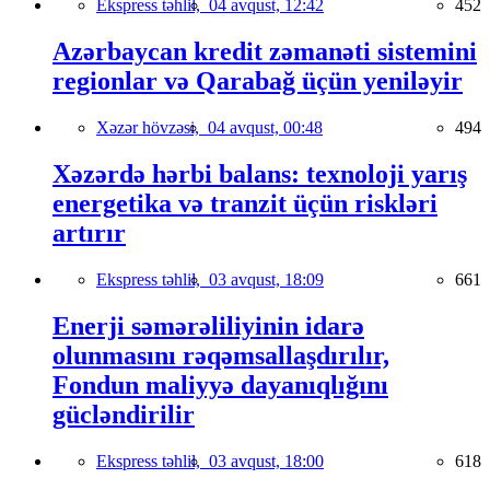
Ekspress təhlil,
04 avqust, 12:42
452
Azərbaycan kredit zəmanəti sistemini
regionlar və Qarabağ üçün yeniləyir
Xəzər hövzəsi,
04 avqust, 00:48
494
Xəzərdə hərbi balans: texnoloji yarış
energetika və tranzit üçün riskləri
artırır
Ekspress təhlil,
03 avqust, 18:09
661
Enerji səmərəliliyinin idarə
olunmasını rəqəmsallaşdırılır,
Fondun maliyyə dayanıqlığını
gücləndirilir
Ekspress təhlil,
03 avqust, 18:00
618