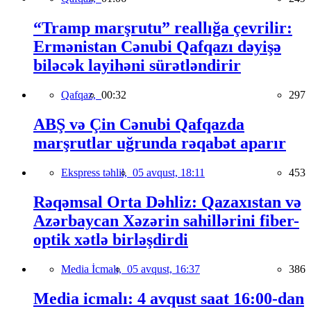
“Tramp marşrutu” reallığa çevrilir:
Ermənistan Cənubi Qafqazı dəyişə
biləcək layihəni sürətləndirir
Qafqaz,
00:32
297
ABŞ və Çin Cənubi Qafqazda
marşrutlar uğrunda rəqabət aparır
Ekspress təhlil,
05 avqust, 18:11
453
Rəqəmsal Orta Dəhliz: Qazaxıstan və
Azərbaycan Xəzərin sahillərini fiber-
optik xətlə birləşdirdi
Media İcmalı,
05 avqust, 16:37
386
Media icmalı: 4 avqust saat 16:00-dan