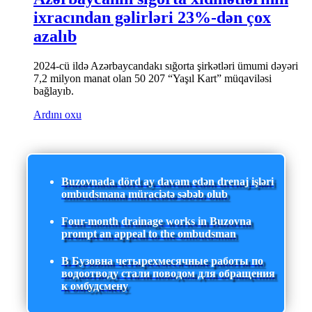
ixracından gəlirləri 23%-dən çox
azalıb
2024-cü ildə Azərbaycandakı sığorta şirkətləri ümumi dəyəri
7,2 milyon manat olan 50 207 “Yaşıl Kart” müqaviləsi
bağlayıb.
Ardını oxu
Buzovnada dörd ay davam edən drenaj işləri
ombudsmana müraciətə səbəb olub
Four-month drainage works in Buzovna
prompt an appeal to the ombudsman
В Бузовна четырехмесячные работы по
водоотводу стали поводом для обращения
к омбудсмену