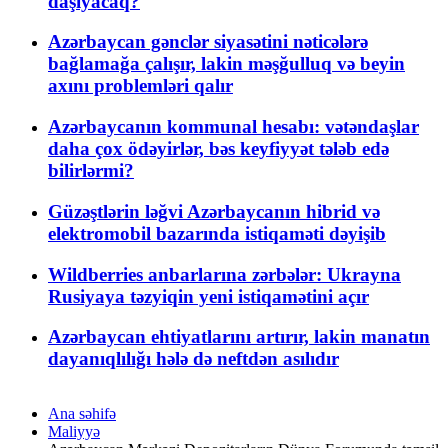
daşıyacaq?
Azərbaycan gənclər siyasətini nəticələrə
bağlamağa çalışır, lakin məşğulluq və beyin
axını problemləri qalır
Azərbaycanın kommunal hesabı: vətəndaşlar
daha çox ödəyirlər, bəs keyfiyyət tələb edə
bilirlərmi?
Güzəştlərin ləğvi Azərbaycanın hibrid və
elektromobil bazarında istiqaməti dəyişib
Wildberries anbarlarına zərbələr: Ukrayna
Rusiyaya təzyiqin yeni istiqamətini açır
Azərbaycan ehtiyatlarını artırır, lakin manatın
dayanıqlılığı hələ də neftdən asılıdır
Ana səhifə
Maliyyə