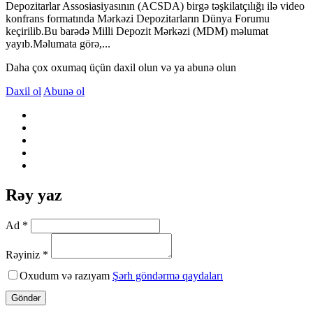
Depozitarlar Assosiasiyasının (ACSDA) birgə təşkilatçılığı ilə video
konfrans formatında Mərkəzi Depozitarların Dünya Forumu
keçirilib.Bu barədə Milli Depozit Mərkəzi (MDM) məlumat
yayıb.Məlumata görə,...
Daha çox oxumaq üçün daxil olun və ya abunə olun
Daxil ol
Abunə ol
Rəy yaz
Ad *
Rəyiniz *
Oxudum və razıyam
Şərh göndərmə qaydaları
Göndər