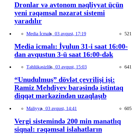
Dronlar və avtonom nəqliyyat üçün
yeni rəqəmsal nəzarət sistemi
yaradılır
Media İcmalı,
03 avqust, 17:19
521
Media icmalı: İyulun 31-i saat 16:00-
dan avqustun 3-ü saat 16:00-dək
Təhlükəsizlik,
03 avqust, 15:03
641
“Unudulmuş” dövlət çevrilişi işi:
Ramiz Mehdiyev barəsində istintaq
diqqət mərkəzindən uzaqlaşıb
Maliyyə,
03 avqust, 14:41
605
Vergi sistemində 200 min manatlıq
siqnal: rəqəmsal islahatların