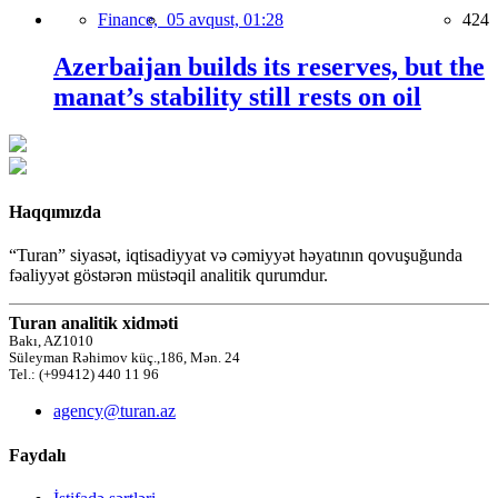
Finance,
05 avqust, 01:28
424
Azerbaijan builds its reserves, but the
manat’s stability still rests on oil
Haqqımızda
“Turan” siyasət, iqtisadiyyat və cəmiyyət həyatının qovuşuğunda
fəaliyyət göstərən müstəqil analitik qurumdur.
Turan analitik xidməti
Bakı, AZ1010
Süleyman Rəhimov küç.,186, Mən. 24
Tel.: (+99412) 440 11 96
agency@turan.az
Faydalı