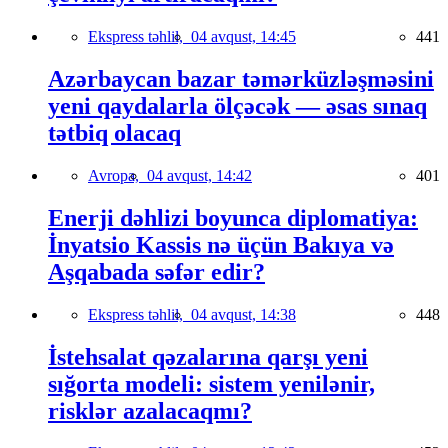
Ekspress təhlil,
04 avqust, 14:45
441
Azərbaycan bazar təmərküzləşməsini
yeni qaydalarla ölçəcək — əsas sınaq
tətbiq olacaq
Avropa,
04 avqust, 14:42
401
Enerji dəhlizi boyunca diplomatiya:
İnyatsio Kassis nə üçün Bakıya və
Aşqabada səfər edir?
Ekspress təhlil,
04 avqust, 14:38
448
İstehsalat qəzalarına qarşı yeni
sığorta modeli: sistem yenilənir,
risklər azalacaqmı?