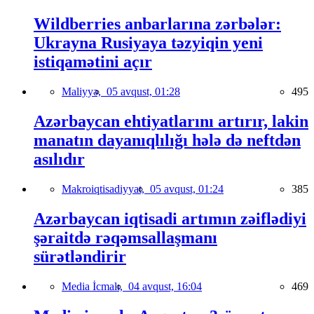
Wildberries anbarlarına zərbələr:
Ukrayna Rusiyaya təzyiqin yeni
istiqamətini açır
Maliyyə,
05 avqust, 01:28
495
Azərbaycan ehtiyatlarını artırır, lakin
manatın dayanıqlılığı hələ də neftdən
asılıdır
Makroiqtisadiyyat,
05 avqust, 01:24
385
Azərbaycan iqtisadi artımın zəiflədiyi
şəraitdə rəqəmsallaşmanı
sürətləndirir
Media İcmalı,
04 avqust, 16:04
469