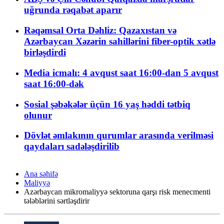
uğrunda rəqabət aparır
Rəqəmsal Orta Dəhliz: Qazaxıstan və
Azərbaycan Xəzərin sahillərini fiber-optik xətlə
birləşdirdi
Media icmalı: 4 avqust saat 16:00-dan 5 avqust
saat 16:00-dək
Sosial şəbəkələr üçün 16 yaş həddi tətbiq
olunur
Dövlət əmlakının qurumlar arasında verilməsi
qaydaları sadələşdirilib
Ana səhifə
Maliyyə
Azərbaycan mikromaliyyə sektoruna qarşı risk menecmenti
tələblərini sərtləşdirir