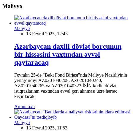
Maliyyə
Maliyyə
13 Fevral 2025, 12:43
Azərbaycan daxili dövlət borcunun
bir hissəsini vaxtından əvvəl
qaytaracaq
Fevralın 25-də "Bakı Fond Birjası"nda Maliyyə Nazirliyinin
yerləşdirdiyi AZ0201040208, AZ0201040240,
AZ0201040265 və AZ0201040323 İSİN kodlu dövlət
istiqrazlarının vaxtından əvvəl geri alınması üzrə hərrac
keçiriləcək.
Ardını oxu
Maliyyə
13 Fevral 2025, 11:53