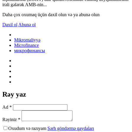
irəli gələrək AMB-nin...
Daha çox oxumaq üçün daxil olun və ya abunə olun
Daxil ol
Abunə ol
Mikromaliyyə
Microfinance
микрофинансы
Rəy yaz
Ad *
Rəyiniz *
Oxudum və razıyam
Şərh göndərmə qaydaları