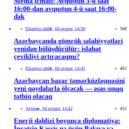
Media icmalı: Avqustun 3-ü saat
16:00-dan avqustun 4-ü saat 16:00-
dək
Ekspress təhlil,
04 avqust, 14:50
568
Azərbaycanda gömrük səlahiyyətləri
yenidən bölüşdürülür: islahat
çevikliyi artıracaqmı?
Ekspress təhlil,
04 avqust, 14:45
493
Azərbaycan bazar təmərküzləşməsini
yeni qaydalarla ölçəcək — əsas sınaq
tətbiq olacaq
Avropa,
04 avqust, 14:42
452
Enerji dəhlizi boyunca diplomatiya:
İnyatsio Kassis nə üçün Bakıya və