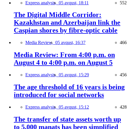
Express analysis,
05 avqust, 18:11
552
The Digital Middle Corridor:
Kazakhstan and Azerbaijan link the
Caspian shores by fibre-optic cable
Media Review,
05 avqust, 16:37
466
Media Review: From 4:00 p.m. on
August 4 to 4:00 p.m. on August 5
Express analysis,
05 avqust, 15:29
456
The age threshold of 16 years is being
introduced for social networks
Express analysis,
05 avqust, 15:12
428
The transfer of state assets worth up
to 5,000 manats has been simplified