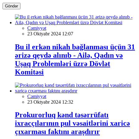
Göndər
Cəmiyyət
23 Oktyabr 2024 12:07
Bu il erkən nikah bağlanması üçün 31
ərizə qeydə alınıb - Ailə, Qadın və
Uşaq Problemləri üzrə Dövlət
Komitəsi
Cəmiyyət
23 Oktyabr 2024 12:32
Prokurorluq kənd təsərrüfatı
ixracçılarının pul vəsaitlərini xaricə
çıxarması faktını araşdırır