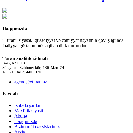
Haqqımızda
“Turan” siyasət, iqtisadiyyat və cəmiyyət həyatının qovuşuğunda
fəaliyyət göstərən müstəqil analitik qurumdur.
Turan analitik xidməti
Bakı, AZ1010
Süleyman Rəhimov küç.,186, Mən. 24
Tel.: (+99412) 440 11 96
agency@turan.az
Faydalı
İstifadə şərtləri
Məxfilik siyasti
Abunə
Haqqımızda
Bizim mütəxəssislərimiz
Arxiv