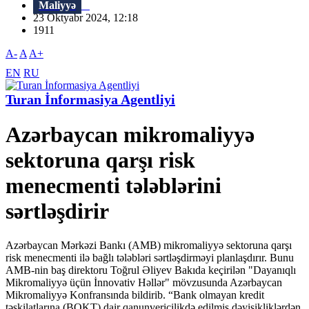
Maliyyə
23 Oktyabr 2024, 12:18
1911
A-
A
A+
EN
RU
Turan İnformasiya Agentliyi
Azərbaycan mikromaliyyə
sektoruna qarşı risk
menecmenti tələblərini
sərtləşdirir
Azərbaycan Mərkəzi Bankı (AMB) mikromaliyyə sektoruna qarşı
risk menecmenti ilə bağlı tələbləri sərtləşdirməyi planlaşdırır. Bunu
AMB-nin baş direktoru Toğrul Əliyev Bakıda keçirilən "Dayanıqlı
Mikromaliyyə üçün İnnovativ Həllər" mövzusunda Azərbaycan
Mikromaliyyə Konfransında bildirib. “Bank olmayan kredit
təşkilatlarına (BOKT) dair qanunvericilikdə edilmiş dəyişikliklərdən