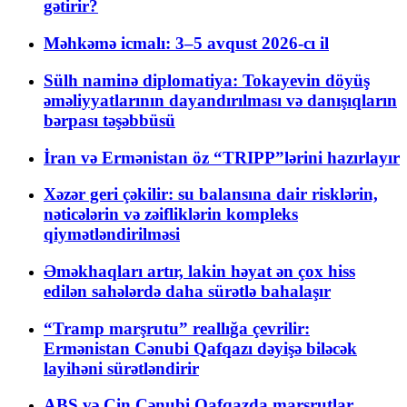
gətirir?
Məhkəmə icmalı: 3–5 avqust 2026-cı il
Sülh naminə diplomatiya: Tokayevin döyüş
əməliyyatlarının dayandırılması və danışıqların
bərpası təşəbbüsü
İran və Ermənistan öz “TRIPP”lərini hazırlayır
Xəzər geri çəkilir: su balansına dair risklərin,
nəticələrin və zəifliklərin kompleks
qiymətləndirilməsi
Əməkhaqları artır, lakin həyat ən çox hiss
edilən sahələrdə daha sürətlə bahalaşır
“Tramp marşrutu” reallığa çevrilir:
Ermənistan Cənubi Qafqazı dəyişə biləcək
layihəni sürətləndirir
ABŞ və Çin Cənubi Qafqazda marşrutlar