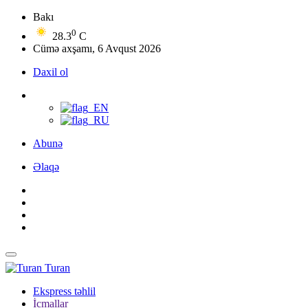
Bakı
0
28.3
C
Cümə axşamı, 6 Avqust 2026
Daxil ol
Abunə
Əlaqə
Turan
Ekspress təhlil
İcmallar