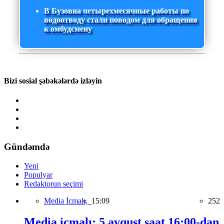
В Бузовна четырехмесячные работы по
водоотводу стали поводом для обращения
к омбудсмену
Bizi sosial şəbəkələrdə izləyin
Gündəmdə
Yeni
Populyar
Redaktorun seçimi
Media İcmalı,
15:09
252
Media icmalı: 5 avqust saat 16:00-dan