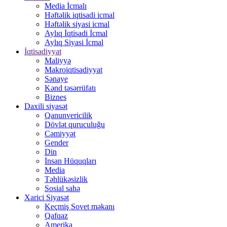
Media İcmalı
Həftəlik iqtisadi icmal
Həftəlik siyasi icmal
Aylıq İqtisadi İcmal
Aylıq Siyasi İcmal
İqtisadiyyat
Maliyyə
Makroiqtisadiyyat
Sənaye
Kənd təsərrüfatı
Biznes
Daxili siyasət
Qanunvericilik
Dövlət quruculuğu
Cəmiyyət
Gender
Din
İnsan Hüquqları
Media
Təhlükəsizlik
Sosial sahə
Xarici Siyasət
Keçmiş Sovet məkanı
Qafqaz
Amerika