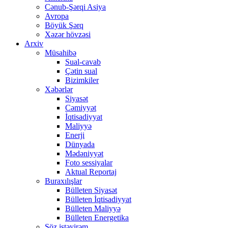
Cənub-Şərqi Asiya
Avropa
Böyük Şərq
Xəzər hövzəsi
Arxiv
Müsahibə
Sual-cavab
Çətin sual
Bizimkiler
Xəbərlər
Siyasət
Cəmiyyət
İqtisadiyyat
Maliyyə
Enerji
Dünyada
Mədəniyyət
Foto sessiyalar
Aktual Reportaj
Buraxılışlar
Bülleten Siyasət
Bülleten İqtisadiyyat
Bülleten Maliyyə
Bülleten Energetika
Söz istəyirəm