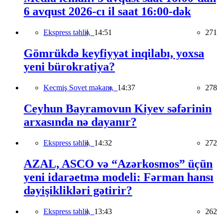
6 avqust 2026-cı il saat 16:00-dək
Ekspress təhlil,
14:51
271
Gömrükdə keyfiyyət inqilabı, yoxsa
yeni bürokratiya?
Keçmiş Sovet məkanı,
14:37
278
Ceyhun Bayramovun Kiyev səfərinin
arxasında nə dayanır?
Ekspress təhlil,
14:32
272
AZAL, ASCO və “Azərkosmos” üçün
yeni idarəetmə modeli: Fərman hansı
dəyişiklikləri gətirir?
Ekspress təhlil,
13:43
262