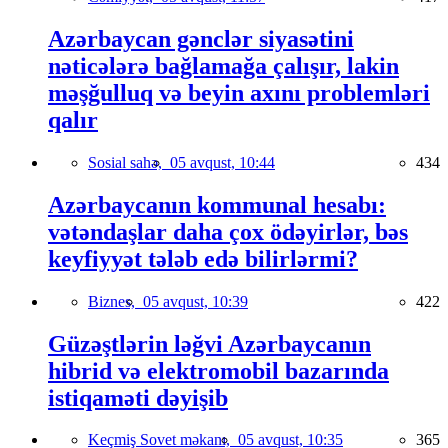
Azərbaycan gənclər siyasətini
nəticələrə bağlamağa çalışır, lakin
məşğulluq və beyin axını problemləri
qalır
Sosial sahə,
05 avqust, 10:44
434
Azərbaycanın kommunal hesabı:
vətəndaşlar daha çox ödəyirlər, bəs
keyfiyyət tələb edə bilirlərmi?
Biznes,
05 avqust, 10:39
422
Güzəştlərin ləğvi Azərbaycanın
hibrid və elektromobil bazarında
istiqaməti dəyişib
Keçmiş Sovet məkanı,
05 avqust, 10:35
365