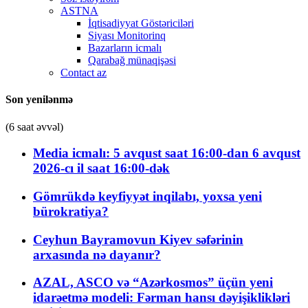
ASTNA
İqtisadiyyat Göstəriciləri
Siyası Monitorinq
Bazarların icmalı
Qarabağ münaqişəsi
Contact az
Son yenilənmə
(6 saat əvvəl)
Media icmalı: 5 avqust saat 16:00-dan 6 avqust
2026-cı il saat 16:00-dək
Gömrükdə keyfiyyət inqilabı, yoxsa yeni
bürokratiya?
Ceyhun Bayramovun Kiyev səfərinin
arxasında nə dayanır?
AZAL, ASCO və “Azərkosmos” üçün yeni
idarəetmə modeli: Fərman hansı dəyişiklikləri