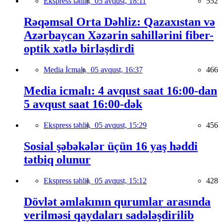
Ekspress təhlil,
05 avqust, 18:11
552
Rəqəmsal Orta Dəhliz: Qazaxıstan və
Azərbaycan Xəzərin sahillərini fiber-
optik xətlə birləşdirdi
Media İcmalı,
05 avqust, 16:37
466
Media icmalı: 4 avqust saat 16:00-dan
5 avqust saat 16:00-dək
Ekspress təhlil,
05 avqust, 15:29
456
Sosial şəbəkələr üçün 16 yaş həddi
tətbiq olunur
Ekspress təhlil,
05 avqust, 15:12
428
Dövlət əmlakının qurumlar arasında
verilməsi qaydaları sadələşdirilib