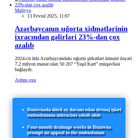
Maliyyə
13 Fevral 2025, 11:07
Azərbaycanın sığorta xidmətlərinin
ixracından gəlirləri 23%-dən çox
azalıb
2024-cü ildə Azərbaycandakı sığorta şirkətləri ümumi dəyəri
7,2 milyon manat olan 50 207 “Yaşıl Kart” müqaviləsi
bağlayıb.
Ardını oxu
Buzovnada dörd ay davam edən drenaj işləri
ombudsmana müraciətə səbəb olub
Four-month drainage works in Buzovna
prompt an appeal to the ombudsman