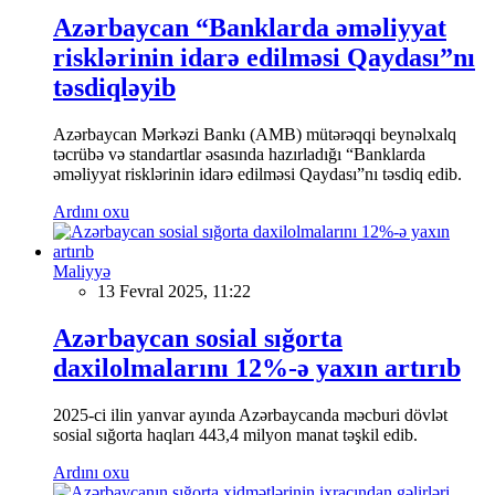
Azərbaycan “Banklarda əməliyyat
risklərinin idarə edilməsi Qaydası”nı
təsdiqləyib
Azərbaycan Mərkəzi Bankı (AMB) mütərəqqi beynəlxalq
təcrübə və standartlar əsasında hazırladığı “Banklarda
əməliyyat risklərinin idarə edilməsi Qaydası”nı təsdiq edib.
Ardını oxu
Maliyyə
13 Fevral 2025, 11:22
Azərbaycan sosial sığorta
daxilolmalarını 12%-ə yaxın artırıb
2025-ci ilin yanvar ayında Azərbaycanda məcburi dövlət
sosial sığorta haqları 443,4 milyon manat təşkil edib.
Ardını oxu