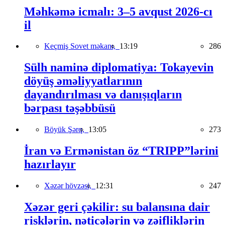
Məhkəmə icmalı: 3–5 avqust 2026-cı
il
Keçmiş Sovet məkanı,
13:19
286
Sülh naminə diplomatiya: Tokayevin
döyüş əməliyyatlarının
dayandırılması və danışıqların
bərpası təşəbbüsü
Böyük Şərq,
13:05
273
İran və Ermənistan öz “TRIPP”lərini
hazırlayır
Xəzər hövzəsi,
12:31
247
Xəzər geri çəkilir: su balansına dair
risklərin, nəticələrin və zəifliklərin