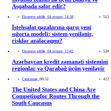
Aşqabada səfər edir?
Ekspress təhlil,
04 avqust, 14:38
512
İstehsalat qəzalarına qarşı yeni
sığorta modeli: sistem yenilənir,
risklər azalacaqmı?
Ekspress təhlil,
04 avqust, 12:42
520
Azərbaycan kredit zəmanəti sistemini
regionlar və Qarabağ üçün yeniləyir
Caucasus,
00:32
412
The United States and China Are
Competingfor Routes Through the
South Caucasus