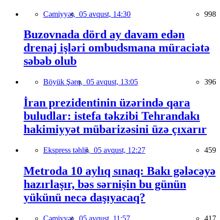
Cəmiyyət,
05 avqust, 14:30
998
Buzovnada dörd ay davam edən
drenaj işləri ombudsmana müraciətə
səbəb olub
Böyük Şərq,
05 avqust, 13:05
396
İran prezidentinin üzərində qara
buludlar: istefa təkzibi Tehrandakı
hakimiyyət mübarizəsini üzə çıxarır
Ekspress təhlil,
05 avqust, 12:27
459
Metroda 10 aylıq sınaq: Bakı gələcəyə
hazırlaşır, bəs sərnişin bu günün
yükünü necə daşıyacaq?
Cəmiyyət,
05 avqust, 11:57
417