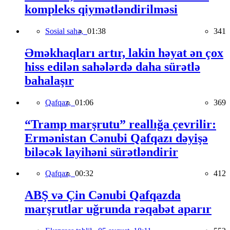
kompleks qiymətləndirilməsi
Sosial sahə,
01:38
341
Əməkhaqları artır, lakin həyat ən çox
hiss edilən sahələrdə daha sürətlə
bahalaşır
Qafqaz,
01:06
369
“Tramp marşrutu” reallığa çevrilir:
Ermənistan Cənubi Qafqazı dəyişə
biləcək layihəni sürətləndirir
Qafqaz,
00:32
412
ABŞ və Çin Cənubi Qafqazda
marşrutlar uğrunda rəqabət aparır