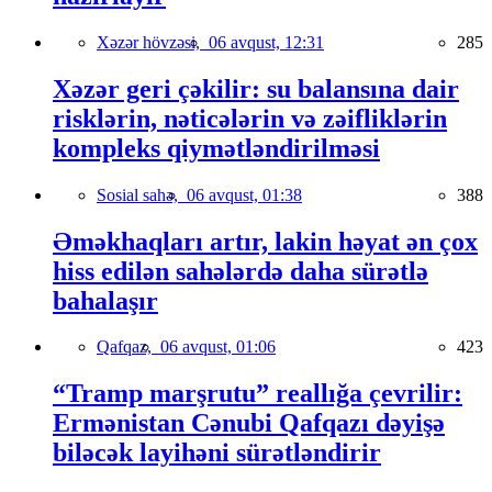
Xəzər hövzəsi,
06 avqust, 12:31
285
Xəzər geri çəkilir: su balansına dair
risklərin, nəticələrin və zəifliklərin
kompleks qiymətləndirilməsi
Sosial sahə,
06 avqust, 01:38
388
Əməkhaqları artır, lakin həyat ən çox
hiss edilən sahələrdə daha sürətlə
bahalaşır
Qafqaz,
06 avqust, 01:06
423
“Tramp marşrutu” reallığa çevrilir:
Ermənistan Cənubi Qafqazı dəyişə
biləcək layihəni sürətləndirir