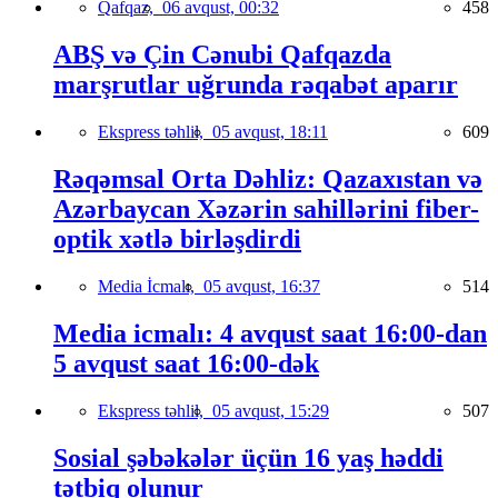
Qafqaz,
06 avqust, 00:32
458
ABŞ və Çin Cənubi Qafqazda
marşrutlar uğrunda rəqabət aparır
Ekspress təhlil,
05 avqust, 18:11
609
Rəqəmsal Orta Dəhliz: Qazaxıstan və
Azərbaycan Xəzərin sahillərini fiber-
optik xətlə birləşdirdi
Media İcmalı,
05 avqust, 16:37
514
Media icmalı: 4 avqust saat 16:00-dan
5 avqust saat 16:00-dək
Ekspress təhlil,
05 avqust, 15:29
507
Sosial şəbəkələr üçün 16 yaş həddi
tətbiq olunur