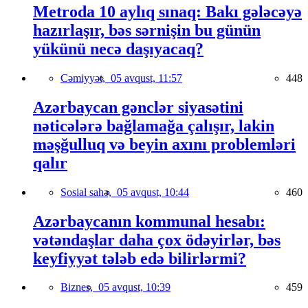
Metroda 10 aylıq sınaq: Bakı gələcəyə
hazırlaşır, bəs sərnişin bu günün
yükünü necə daşıyacaq?
Cəmiyyət,
05 avqust, 11:57
448
Azərbaycan gənclər siyasətini
nəticələrə bağlamağa çalışır, lakin
məşğulluq və beyin axını problemləri
qalır
Sosial sahə,
05 avqust, 10:44
460
Azərbaycanın kommunal hesabı:
vətəndaşlar daha çox ödəyirlər, bəs
keyfiyyət tələb edə bilirlərmi?
Biznes,
05 avqust, 10:39
459