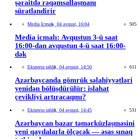
şəraitdə rəqəmsallaşmanı
sürətləndirir
Media İcmalı,
04 avqust, 16:04
505
Media icmalı: Avqustun 3-ü saat
16:00-dan avqustun 4-ü saat 16:00-
dək
Ekspress təhlil,
04 avqust, 14:50
611
Azərbaycanda gömrük səlahiyyətləri
yenidən bölüşdürülür: islahat
çevikliyi artıracaqmı?
Ekspress təhlil,
04 avqust, 14:45
531
Azərbaycan bazar təmərküzləşməsini
yeni qaydalarla ölçəcək — əsas sınaq