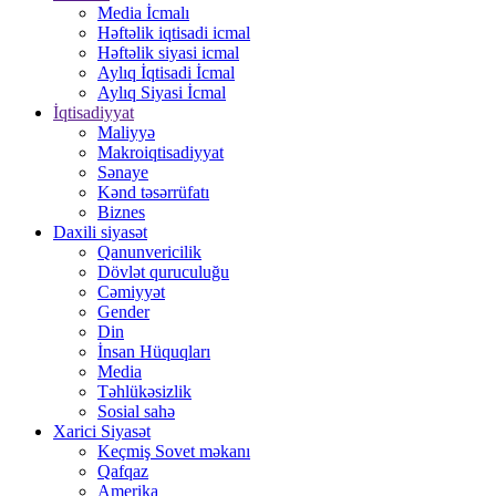
Media İcmalı
Həftəlik iqtisadi icmal
Həftəlik siyasi icmal
Aylıq İqtisadi İcmal
Aylıq Siyasi İcmal
İqtisadiyyat
Maliyyə
Makroiqtisadiyyat
Sənaye
Kənd təsərrüfatı
Biznes
Daxili siyasət
Qanunvericilik
Dövlət quruculuğu
Cəmiyyət
Gender
Din
İnsan Hüquqları
Media
Təhlükəsizlik
Sosial sahə
Xarici Siyasət
Keçmiş Sovet məkanı
Qafqaz
Amerika