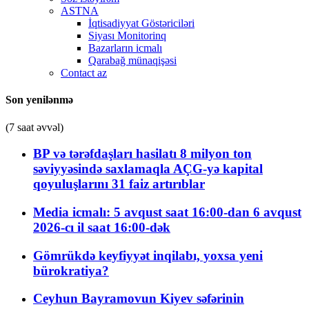
ASTNA
İqtisadiyyat Göstəriciləri
Siyası Monitorinq
Bazarların icmalı
Qarabağ münaqişəsi
Contact az
Son yenilənmə
(7 saat əvvəl)
BP və tərəfdaşları hasilatı 8 milyon ton
səviyyəsində saxlamaqla AÇG-yə kapital
qoyuluşlarını 31 faiz artırıblar
Media icmalı: 5 avqust saat 16:00-dan 6 avqust
2026-cı il saat 16:00-dək
Gömrükdə keyfiyyət inqilabı, yoxsa yeni
bürokratiya?
Ceyhun Bayramovun Kiyev səfərinin