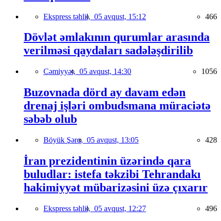
Ekspress təhlil,
05 avqust, 15:12
466
Dövlət əmlakının qurumlar arasında
verilməsi qaydaları sadələşdirilib
Cəmiyyət,
05 avqust, 14:30
1056
Buzovnada dörd ay davam edən
drenaj işləri ombudsmana müraciətə
səbəb olub
Böyük Şərq,
05 avqust, 13:05
428
İran prezidentinin üzərində qara
buludlar: istefa təkzibi Tehrandakı
hakimiyyət mübarizəsini üzə çıxarır
Ekspress təhlil,
05 avqust, 12:27
496