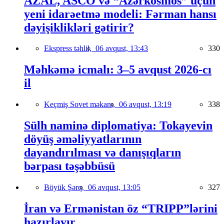
AZAL, ASCO və “Azərkosmos” üçün
yeni idarəetmə modeli: Fərman hansı
dəyişiklikləri gətirir?
Ekspress təhlil,
06 avqust, 13:43
330
Məhkəmə icmalı: 3–5 avqust 2026-cı
il
Keçmiş Sovet məkanı,
06 avqust, 13:19
338
Sülh naminə diplomatiya: Tokayevin
döyüş əməliyyatlarının
dayandırılması və danışıqların
bərpası təşəbbüsü
Böyük Şərq,
06 avqust, 13:05
327
İran və Ermənistan öz “TRIPP”lərini
hazırlayır