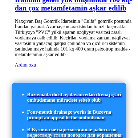
dan çox metamfetamin aşkar edilib
Naxçıvan Baş Gömrük İdarəsinin "Culfa" gömrük postunda
İrandan gələrək Azərbaycan ərazisindən tranzit keçməklə
Türkiyəyə "PVC" yükü aparan nəqliyyat vasitəsi əsaslı
yoxlamaya cəlb edilib. Keçirilən yoxlama zamanı nəqliyyat
vasitəsinin yanacaq qatqısı çənindən və qızdırıcı sistemin
çənindən maye halında 101 kq 400 qram psixotrop maddə -
metamfetamin aşkar edilib
Ardını oxu
Buzovnada dörd ay davam edən drenaj işləri
ombudsmana müraciətə səbəb olub
Four-month drainage works in Buzovna
prompt an appeal to the ombudsman
В Бузовна четырехмесячные работы по
водоотводу стали поводом для обращения