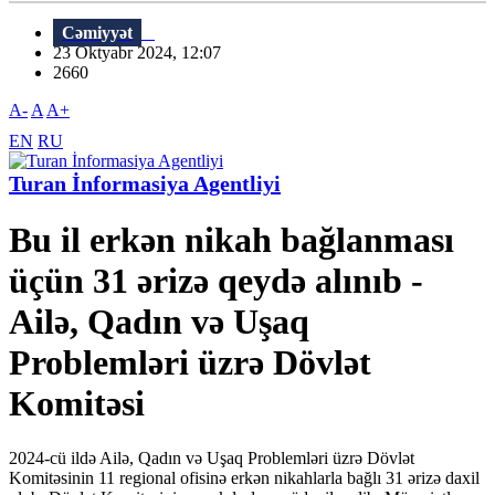
Cəmiyyət
23 Oktyabr 2024, 12:07
2660
A-
A
A+
EN
RU
Turan İnformasiya Agentliyi
Bu il erkən nikah bağlanması
üçün 31 ərizə qeydə alınıb -
Ailə, Qadın və Uşaq
Problemləri üzrə Dövlət
Komitəsi
2024-cü ildə Ailə, Qadın və Uşaq Problemləri üzrə Dövlət
Komitəsinin 11 regional ofisinə erkən nikahlarla bağlı 31 ərizə daxil