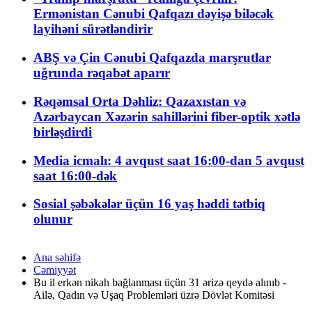
Ermənistan Cənubi Qafqazı dəyişə biləcək
layihəni sürətləndirir
ABŞ və Çin Cənubi Qafqazda marşrutlar
uğrunda rəqabət aparır
Rəqəmsal Orta Dəhliz: Qazaxıstan və
Azərbaycan Xəzərin sahillərini fiber-optik xətlə
birləşdirdi
Media icmalı: 4 avqust saat 16:00-dan 5 avqust
saat 16:00-dək
Sosial şəbəkələr üçün 16 yaş həddi tətbiq
olunur
Ana səhifə
Cəmiyyət
Bu il erkən nikah bağlanması üçün 31 ərizə qeydə alınıb -
Ailə, Qadın və Uşaq Problemləri üzrə Dövlət Komitəsi