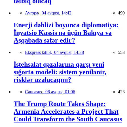
tətbiq olacaq
Avropa,
04 avqust, 14:42
490
Enerji dəhlizi boyunca diplomatiya:
İnyatsio Kassis nə üçün Bakıya və
Aşqabada səfər edir?
Ekspress təhlil,
04 avqust, 14:38
553
İstehsalat qəzalarına qarşı yeni
sığorta modeli: sistem yenilənir,
risklər azalacaqmı?
Caucasus,
06 avqust, 01:06
423
The Trump Route Takes Shape:
Armenia Accelerates a Project That
Could Transform the South Caucasus