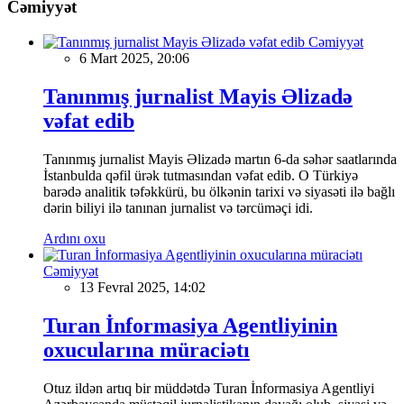
Cəmiyyət
Cəmiyyət
6 Mart 2025, 20:06
Tanınmış jurnalist Mayis Əlizadə
vəfat edib
Tanınmış jurnalist Mayis Əlizadə martın 6-da səhər saatlarında
İstanbulda qəfil ürək tutmasından vəfat edib. O Türkiyə
barədə analitik təfəkkürü, bu ölkənin tarixi və siyasəti ilə bağlı
dərin biliyi ilə tanınan jurnalist və tərcüməçi idi.
Ardını oxu
Cəmiyyət
13 Fevral 2025, 14:02
Turan İnformasiya Agentliyinin
oxucularına müraciətı
Otuz ildən artıq bir müddətdə Turan İnformasiya Agentliyi