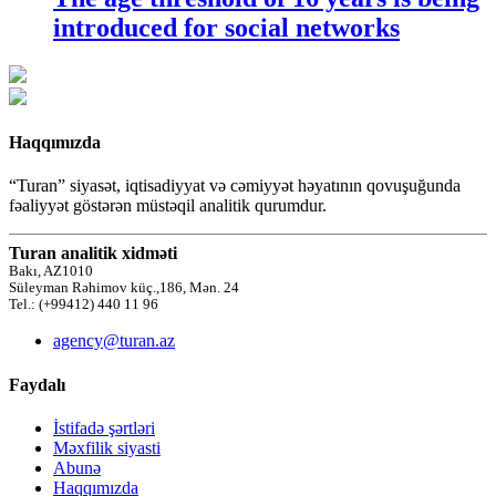
introduced for social networks
Haqqımızda
“Turan” siyasət, iqtisadiyyat və cəmiyyət həyatının qovuşuğunda
fəaliyyət göstərən müstəqil analitik qurumdur.
Turan analitik xidməti
Bakı, AZ1010
Süleyman Rəhimov küç.,186, Mən. 24
Tel.: (+99412) 440 11 96
agency@turan.az
Faydalı
İstifadə şərtləri
Məxfilik siyasti
Abunə
Haqqımızda