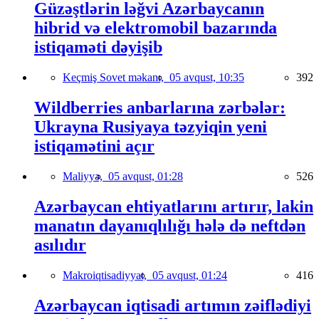
Güzəştlərin ləğvi Azərbaycanın
hibrid və elektromobil bazarında
istiqaməti dəyişib
Keçmiş Sovet məkanı,
05 avqust, 10:35
392
Wildberries anbarlarına zərbələr:
Ukrayna Rusiyaya təzyiqin yeni
istiqamətini açır
Maliyyə,
05 avqust, 01:28
526
Azərbaycan ehtiyatlarını artırır, lakin
manatın dayanıqlılığı hələ də neftdən
asılıdır
Makroiqtisadiyyat,
05 avqust, 01:24
416
Azərbaycan iqtisadi artımın zəiflədiyi