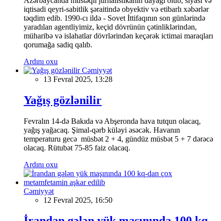
Azərbaycanda müstəqil jurnalistikanın dayağı olub, siyasi və
iqtisadi qeyri-sabitlik şəraitində obyektiv və etibarlı xəbərlər
təqdim edib. 1990-cı ildə - Sovet İttifaqının son günlərində
yaradılan agentliyimiz, keçid dövrünün çətinliklərindən,
müharibə və islahatlar dövrlərindən keçərək ictimai maraqları
qorumağa sadiq qalıb.
Ardını oxu
Cəmiyyət
13 Fevral 2025, 13:28
Yağış gözlənilir
Fevralın 14-də Bakıda və Abşeronda hava tutqun olacaq,
yağış yağacaq. Şimal-qərb küləyi əsəcək. Havanın
temperaturu gecə müsbət 2 + 4, gündüz müsbət 5 + 7 dərəcə
olacaq. Rütubət 75-85 faiz olacaq.
Ardını oxu
Cəmiyyət
12 Fevral 2025, 16:50
İrandan gələn yük maşınında 100 kq-