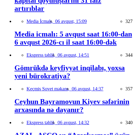
kapital qoyuluşlarını 31 faiz
artırıblar
Media İcmalı,
06 avqust, 15:09
327
Media icmalı: 5 avqust saat 16:00-dan
6 avqust 2026-cı il saat 16:00-dək
Ekspress təhlil,
06 avqust, 14:51
344
Gömrükdə keyfiyyət inqilabı, yoxsa
yeni bürokratiya?
Keçmiş Sovet məkanı,
06 avqust, 14:37
357
Ceyhun Bayramovun Kiyev səfərinin
arxasında nə dayanır?
Ekspress təhlil,
06 avqust, 14:32
340