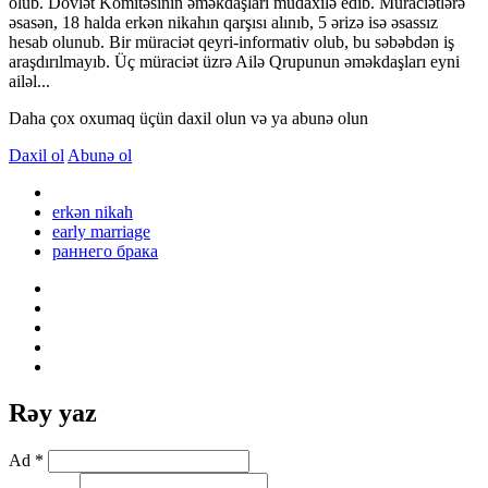
olub. Dövlət Komitəsinin əməkdaşları müdaxilə edib. Müraciətlərə
əsasən, 18 halda erkən nikahın qarşısı alınıb, 5 ərizə isə əsassız
hesab olunub. Bir müraciət qeyri-informativ olub, bu səbəbdən iş
araşdırılmayıb. Üç müraciət üzrə Ailə Qrupunun əməkdaşları eyni
ailəl...
Daha çox oxumaq üçün daxil olun və ya abunə olun
Daxil ol
Abunə ol
erkən nikah
early marriage
раннего брака
Rəy yaz
Ad *