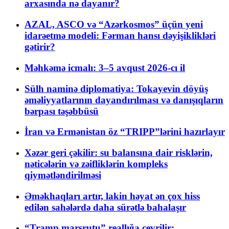
arxasında nə dayanır?
AZAL, ASCO və “Azərkosmos” üçün yeni
idarəetmə modeli: Fərman hansı dəyişiklikləri
gətirir?
Məhkəmə icmalı: 3–5 avqust 2026-cı il
Sülh naminə diplomatiya: Tokayevin döyüş
əməliyyatlarının dayandırılması və danışıqların
bərpası təşəbbüsü
İran və Ermənistan öz “TRIPP”lərini hazırlayır
Xəzər geri çəkilir: su balansına dair risklərin,
nəticələrin və zəifliklərin kompleks
qiymətləndirilməsi
Əməkhaqları artır, lakin həyat ən çox hiss
edilən sahələrdə daha sürətlə bahalaşır
“Tramp marşrutu” reallığa çevrilir: