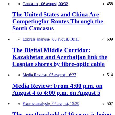
Caucasus,
06 avqust, 00:32
458
The United States and China Are
Competingfor Routes Through the
South Caucasus
Express analysis,
05 avqust, 18:11
609
The Digital Middle Corridor:
Kazakhstan and Azerbaijan link the
Caspian shores by fibre-optic cable
Media Review,
05 avqust, 16:37
514
Media Review: From 4:00 p.m. on
August 4 to 4:00 p.m. on August 5
Express analysis,
05 avqust, 15:29
507
The age threshold of 16 years is being