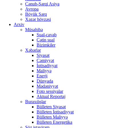
Cənub-Şərqi Asiya
Avropa
Böyük Şərq
Xəzər hövzəsi
Arxiv
Müsahibə
Sual-cavab
Çətin sual
Bizimkiler
Xəbərlər
Siyasət
Cəmiyyət
İqtisadiyyat
Maliyyə
Enerji
Dünyada
Mədəniyyət
Foto sessiyalar
Aktual Reportaj
Buraxılışlar
Bülleten Siyasət
Bülleten İqtisadiyyat
Bülleten Maliyyə
Bülleten Energetika
Söz istəyirəm