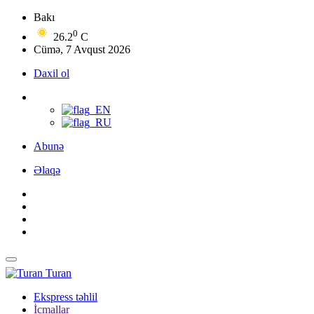
Bakı
0
26.2
C
Cümə, 7 Avqust 2026
Daxil ol
Abunə
Əlaqə
Turan
Ekspress təhlil
İcmallar