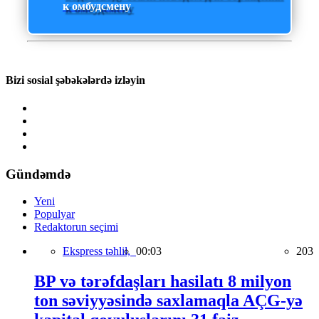
к омбудсмену
Bizi sosial şəbəkələrdə izləyin
Gündəmdə
Yeni
Populyar
Redaktorun seçimi
Ekspress təhlil,
00:03
203
BP və tərəfdaşları hasilatı 8 milyon
ton səviyyəsində saxlamaqla AÇG-yə