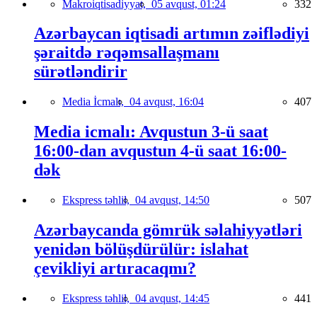
Makroiqtisadiyyat,
05 avqust, 01:24
332
Azərbaycan iqtisadi artımın zəiflədiyi
şəraitdə rəqəmsallaşmanı
sürətləndirir
Media İcmalı,
04 avqust, 16:04
407
Media icmalı: Avqustun 3-ü saat
16:00-dan avqustun 4-ü saat 16:00-
dək
Ekspress təhlil,
04 avqust, 14:50
507
Azərbaycanda gömrük səlahiyyətləri
yenidən bölüşdürülür: islahat
çevikliyi artıracaqmı?
Ekspress təhlil,
04 avqust, 14:45
441