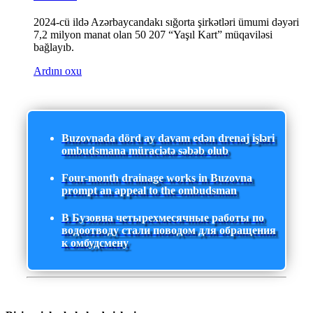
2024-cü ildə Azərbaycandakı sığorta şirkətləri ümumi dəyəri
7,2 milyon manat olan 50 207 “Yaşıl Kart” müqaviləsi
bağlayıb.
Ardını oxu
Buzovnada dörd ay davam edən drenaj işləri
ombudsmana müraciətə səbəb olub
Four-month drainage works in Buzovna
prompt an appeal to the ombudsman
В Бузовна четырехмесячные работы по
водоотводу стали поводом для обращения
к омбудсмену