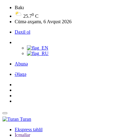
Bakı
0
25.7
C
Cümə axşamı, 6 Avqust 2026
Daxil ol
Abunə
Əlaqə
Turan
Ekspress təhlil
İcmallar