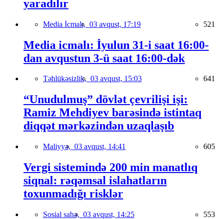
yaradılır
Media İcmalı,
03 avqust, 17:19
521
Media icmalı: İyulun 31-i saat 16:00-
dan avqustun 3-ü saat 16:00-dək
Təhlükəsizlik,
03 avqust, 15:03
641
“Unudulmuş” dövlət çevrilişi işi:
Ramiz Mehdiyev barəsində istintaq
diqqət mərkəzindən uzaqlaşıb
Maliyyə,
03 avqust, 14:41
605
Vergi sistemində 200 min manatlıq
siqnal: rəqəmsal islahatların
toxunmadığı risklər
Sosial sahə,
03 avqust, 14:25
553