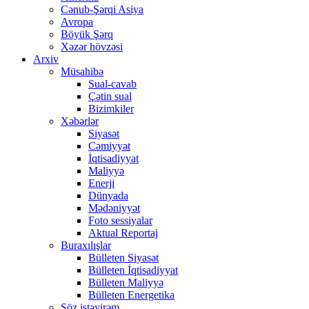
Cənub-Şərqi Asiya
Avropa
Böyük Şərq
Xəzər hövzəsi
Arxiv
Müsahibə
Sual-cavab
Çətin sual
Bizimkiler
Xəbərlər
Siyasət
Cəmiyyət
İqtisadiyyat
Maliyyə
Enerji
Dünyada
Mədəniyyət
Foto sessiyalar
Aktual Reportaj
Buraxılışlar
Bülleten Siyasət
Bülleten İqtisadiyyat
Bülleten Maliyyə
Bülleten Energetika
Söz istəyirəm