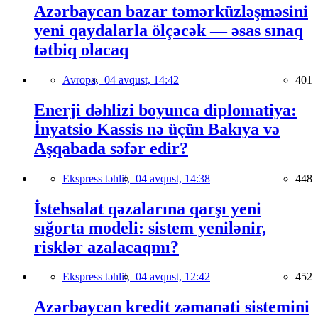
Azərbaycan bazar təmərküzləşməsini
yeni qaydalarla ölçəcək — əsas sınaq
tətbiq olacaq
Avropa,
04 avqust, 14:42
401
Enerji dəhlizi boyunca diplomatiya:
İnyatsio Kassis nə üçün Bakıya və
Aşqabada səfər edir?
Ekspress təhlil,
04 avqust, 14:38
448
İstehsalat qəzalarına qarşı yeni
sığorta modeli: sistem yenilənir,
risklər azalacaqmı?
Ekspress təhlil,
04 avqust, 12:42
452
Azərbaycan kredit zəmanəti sistemini