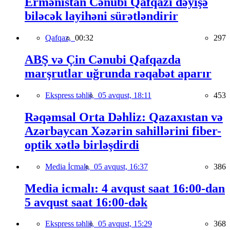
Ermənistan Cənubi Qafqazı dəyişə
biləcək layihəni sürətləndirir
Qafqaz,
00:32
297
ABŞ və Çin Cənubi Qafqazda
marşrutlar uğrunda rəqabət aparır
Ekspress təhlil,
05 avqust, 18:11
453
Rəqəmsal Orta Dəhliz: Qazaxıstan və
Azərbaycan Xəzərin sahillərini fiber-
optik xətlə birləşdirdi
Media İcmalı,
05 avqust, 16:37
386
Media icmalı: 4 avqust saat 16:00-dan
5 avqust saat 16:00-dək
Ekspress təhlil,
05 avqust, 15:29
368