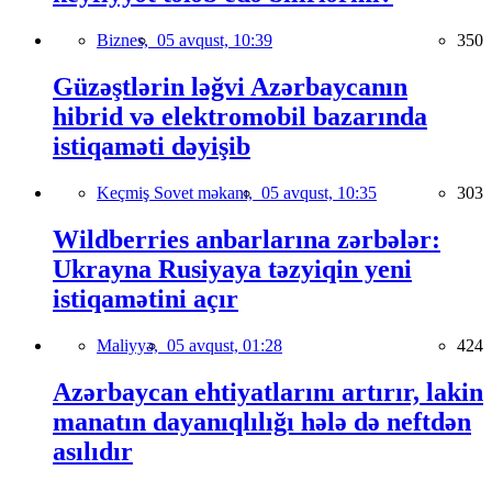
Biznes,
05 avqust, 10:39
350
Güzəştlərin ləğvi Azərbaycanın
hibrid və elektromobil bazarında
istiqaməti dəyişib
Keçmiş Sovet məkanı,
05 avqust, 10:35
303
Wildberries anbarlarına zərbələr:
Ukrayna Rusiyaya təzyiqin yeni
istiqamətini açır
Maliyyə,
05 avqust, 01:28
424
Azərbaycan ehtiyatlarını artırır, lakin
manatın dayanıqlılığı hələ də neftdən
asılıdır