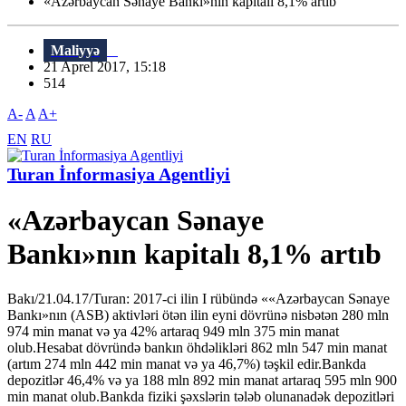
«Azərbaycan Sənaye Bankı»nın kapitalı 8,1% artıb
Maliyyə
21 Aprel 2017, 15:18
514
A-
A
A+
EN
RU
Turan İnformasiya Agentliyi
«Azərbaycan Sənaye
Bankı»nın kapitalı 8,1% artıb
Bakı/21.04.17/Turan: 2017-ci ilin I rübündə ««Azərbaycan Sənaye
Bankı»nın (ASB) aktivləri ötən ilin eyni dövrünə nisbətən 280 mln
974 min manat və ya 42% artaraq 949 mln 375 min manat
olub.Hesabat dövründə bankın öhdəlikləri 862 mln 547 min manat
(artım 274 mln 442 min manat və ya 46,7%) təşkil edir.Bankda
depozitlər 46,4% və ya 188 mln 892 min manat artaraq 595 mln 900
min manat olub.Bankda fiziki şəxslərin tələb olunanadək depozitləri