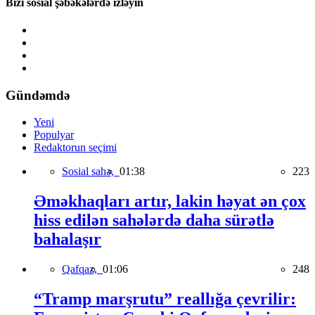
Bizi sosial şəbəkələrdə izləyin
Gündəmdə
Yeni
Populyar
Redaktorun seçimi
Sosial sahə,
01:38
223
Əməkhaqları artır, lakin həyat ən çox
hiss edilən sahələrdə daha sürətlə
bahalaşır
Qafqaz,
01:06
248
“Tramp marşrutu” reallığa çevrilir: