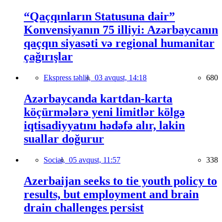
“Qaçqınların Statusuna dair”
Konvensiyanın 75 illiyi: Azərbaycanın
qaçqın siyasəti və regional humanitar
çağırışlar
Ekspress təhlil,
03 avqust, 14:18
680
Azərbaycanda kartdan-karta
köçürmələrə yeni limitlər kölgə
iqtisadiyyatını hədəfə alır, lakin
suallar doğurur
Social,
05 avqust, 11:57
338
Azerbaijan seeks to tie youth policy to
results, but employment and brain
drain challenges persist