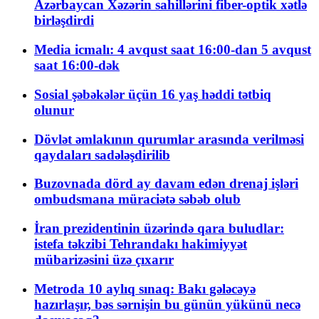
Azərbaycan Xəzərin sahillərini fiber-optik xətlə
birləşdirdi
Media icmalı: 4 avqust saat 16:00-dan 5 avqust
saat 16:00-dək
Sosial şəbəkələr üçün 16 yaş həddi tətbiq
olunur
Dövlət əmlakının qurumlar arasında verilməsi
qaydaları sadələşdirilib
Buzovnada dörd ay davam edən drenaj işləri
ombudsmana müraciətə səbəb olub
İran prezidentinin üzərində qara buludlar:
istefa təkzibi Tehrandakı hakimiyyət
mübarizəsini üzə çıxarır
Metroda 10 aylıq sınaq: Bakı gələcəyə
hazırlaşır, bəs sərnişin bu günün yükünü necə