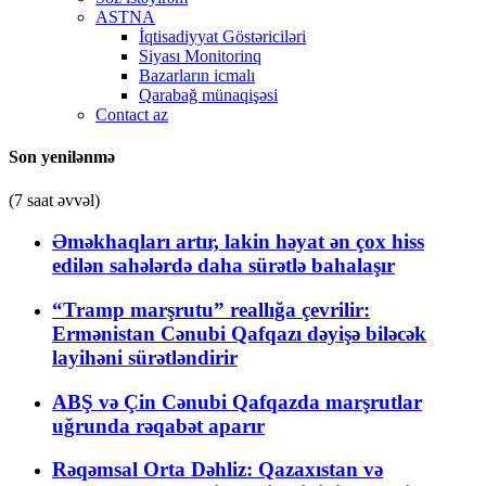
ASTNA
İqtisadiyyat Göstəriciləri
Siyası Monitorinq
Bazarların icmalı
Qarabağ münaqişəsi
Contact az
Son yenilənmə
(7 saat əvvəl)
Əməkhaqları artır, lakin həyat ən çox hiss
edilən sahələrdə daha sürətlə bahalaşır
“Tramp marşrutu” reallığa çevrilir:
Ermənistan Cənubi Qafqazı dəyişə biləcək
layihəni sürətləndirir
ABŞ və Çin Cənubi Qafqazda marşrutlar
uğrunda rəqabət aparır
Rəqəmsal Orta Dəhliz: Qazaxıstan və