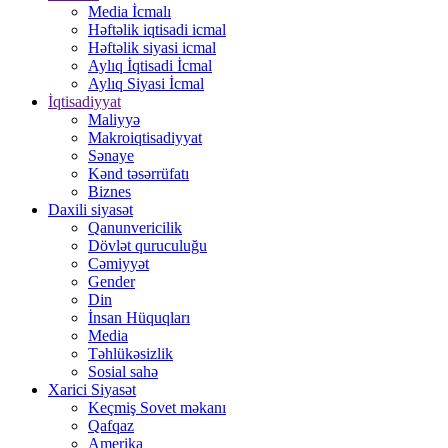
Media İcmalı
Həftəlik iqtisadi icmal
Həftəlik siyasi icmal
Aylıq İqtisadi İcmal
Aylıq Siyasi İcmal
İqtisadiyyat
Maliyyə
Makroiqtisadiyyat
Sənaye
Kənd təsərrüfatı
Biznes
Daxili siyasət
Qanunvericilik
Dövlət quruculuğu
Cəmiyyət
Gender
Din
İnsan Hüquqları
Media
Təhlükəsizlik
Sosial sahə
Xarici Siyasət
Keçmiş Sovet məkanı
Qafqaz
Amerika