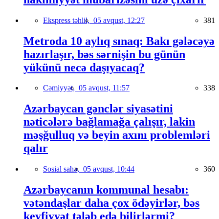
Ekspress təhlil,
05 avqust, 12:27
381
Metroda 10 aylıq sınaq: Bakı gələcəyə
hazırlaşır, bəs sərnişin bu günün
yükünü necə daşıyacaq?
Cəmiyyət,
05 avqust, 11:57
338
Azərbaycan gənclər siyasətini
nəticələrə bağlamağa çalışır, lakin
məşğulluq və beyin axını problemləri
qalır
Sosial sahə,
05 avqust, 10:44
360
Azərbaycanın kommunal hesabı:
vətəndaşlar daha çox ödəyirlər, bəs
keyfiyyət tələb edə bilirlərmi?