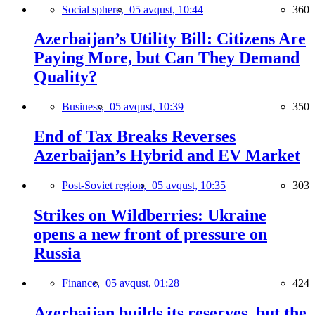
Social sphere,
05 avqust, 10:44
360
Azerbaijan’s Utility Bill: Citizens Are
Paying More, but Can They Demand
Quality?
Business,
05 avqust, 10:39
350
End of Tax Breaks Reverses
Azerbaijan’s Hybrid and EV Market
Post-Soviet region,
05 avqust, 10:35
303
Strikes on Wildberries: Ukraine
opens a new front of pressure on
Russia
Finance,
05 avqust, 01:28
424
Azerbaijan builds its reserves, but the