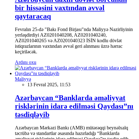
bir hissəsini vaxtından əvvəl
qaytaracaq
Fevralın 25-də "Bakı Fond Birjası"nda Maliyyə Nazirliyinin
yerləşdirdiyi AZ0201040208, AZ0201040240,
AZ0201040265 və AZ0201040323 İSİN kodlu dövlət
istiqrazlarının vaxtından əvvəl geri alınması üzrə hərrac
keçiriləcək.
Ardını oxu
Maliyyə
13 Fevral 2025, 11:53
Azərbaycan “Banklarda əməliyyat
risklərinin idarə edilməsi Qaydası”nı
təsdiqləyib
Azərbaycan Mərkəzi Bankı (AMB) mütərəqqi beynəlxalq
təcrübə və standartlar əsasında hazırladığı “Banklarda
əməliyyat risklərinin idarə edilməsi Qaydası”nı təsdiq edib.