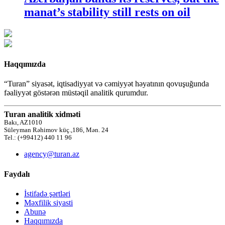
manat’s stability still rests on oil
Haqqımızda
“Turan” siyasət, iqtisadiyyat və cəmiyyət həyatının qovuşuğunda
fəaliyyət göstərən müstəqil analitik qurumdur.
Turan analitik xidməti
Bakı, AZ1010
Süleyman Rəhimov küç.,186, Mən. 24
Tel.: (+99412) 440 11 96
agency@turan.az
Faydalı
İstifadə şərtləri
Məxfilik siyasti
Abunə
Haqqımızda