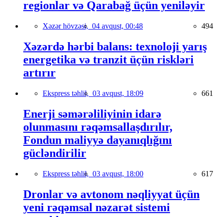
regionlar və Qarabağ üçün yeniləyir
Xəzər hövzəsi,
04 avqust, 00:48
494
Xəzərdə hərbi balans: texnoloji yarış
energetika və tranzit üçün riskləri
artırır
Ekspress təhlil,
03 avqust, 18:09
661
Enerji səmərəliliyinin idarə
olunmasını rəqəmsallaşdırılır,
Fondun maliyyə dayanıqlığını
gücləndirilir
Ekspress təhlil,
03 avqust, 18:00
617
Dronlar və avtonom nəqliyyat üçün
yeni rəqəmsal nəzarət sistemi