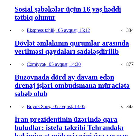
Sosial şəbəkələr üçün 16 yaş həddi
tətbiq olunur
Ekspress təhlil,
05 avqust, 15:12
334
Dövlət əmlakının qurumlar arasında
verilməsi qaydaları sadələşdirilib
Cəmiyyət,
05 avqust, 14:30
877
Buzovnada dörd ay davam edən
drenaj işləri ombudsmana müraciətə
səbəb olub
Böyük Şərq,
05 avqust, 13:05
342
İran prezidentinin üzərində qara
buludlar: istefa təkzibi Tehrandakı
hakimiyyət mübarizəsini üzə çıxarır