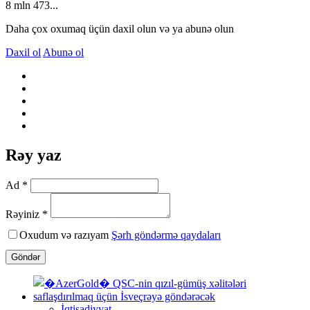
8 mln 473...
Daha çox oxumaq üçün daxil olun və ya abunə olun
Daxil ol
Abunə ol
Rəy yaz
Ad *
Rəyiniz *
Oxudum və razıyam
Şərh göndərmə qaydaları
Göndər
İqtisadiyyat