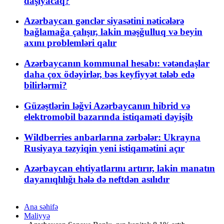
daşıyacaq?
Azərbaycan gənclər siyasətini nəticələrə
bağlamağa çalışır, lakin məşğulluq və beyin
axını problemləri qalır
Azərbaycanın kommunal hesabı: vətəndaşlar
daha çox ödəyirlər, bəs keyfiyyət tələb edə
bilirlərmi?
Güzəştlərin ləğvi Azərbaycanın hibrid və
elektromobil bazarında istiqaməti dəyişib
Wildberries anbarlarına zərbələr: Ukrayna
Rusiyaya təzyiqin yeni istiqamətini açır
Azərbaycan ehtiyatlarını artırır, lakin manatın
dayanıqlılığı hələ də neftdən asılıdır
Ana səhifə
Maliyyə