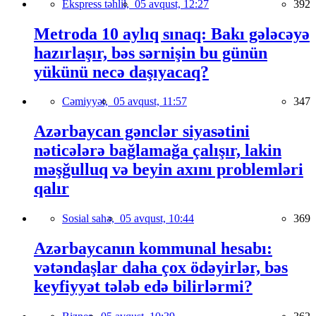
Ekspress təhlil,
05 avqust, 12:27
392
Metroda 10 aylıq sınaq: Bakı gələcəyə
hazırlaşır, bəs sərnişin bu günün
yükünü necə daşıyacaq?
Cəmiyyət,
05 avqust, 11:57
347
Azərbaycan gənclər siyasətini
nəticələrə bağlamağa çalışır, lakin
məşğulluq və beyin axını problemləri
qalır
Sosial sahə,
05 avqust, 10:44
369
Azərbaycanın kommunal hesabı:
vətəndaşlar daha çox ödəyirlər, bəs
keyfiyyət tələb edə bilirlərmi?