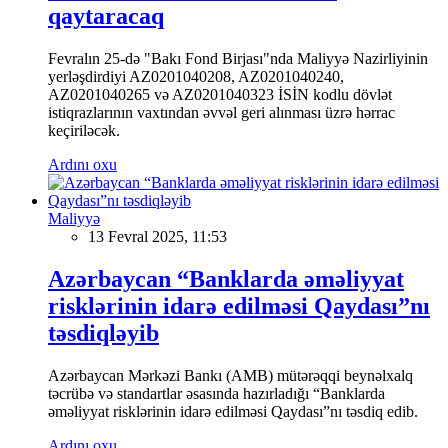
qaytaracaq
Fevralın 25-də "Bakı Fond Birjası"nda Maliyyə Nazirliyinin
yerləşdirdiyi AZ0201040208, AZ0201040240,
AZ0201040265 və AZ0201040323 İSİN kodlu dövlət
istiqrazlarının vaxtından əvvəl geri alınması üzrə hərrac
keçiriləcək.
Ardını oxu
Maliyyə
13 Fevral 2025, 11:53
Azərbaycan “Banklarda əməliyyat
risklərinin idarə edilməsi Qaydası”nı
təsdiqləyib
Azərbaycan Mərkəzi Bankı (AMB) mütərəqqi beynəlxalq
təcrübə və standartlar əsasında hazırladığı “Banklarda
əməliyyat risklərinin idarə edilməsi Qaydası”nı təsdiq edib.
Ardını oxu