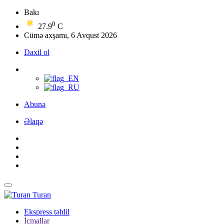
Bakı
0
27.9
C
Cümə axşamı, 6 Avqust 2026
Daxil ol
Abunə
Əlaqə
Turan
Ekspress təhlil
İcmallar