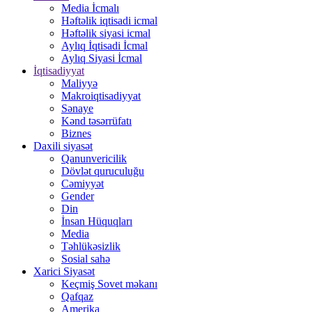
Media İcmalı
Həftəlik iqtisadi icmal
Həftəlik siyasi icmal
Aylıq İqtisadi İcmal
Aylıq Siyasi İcmal
İqtisadiyyat
Maliyyə
Makroiqtisadiyyat
Sənaye
Kənd təsərrüfatı
Biznes
Daxili siyasət
Qanunvericilik
Dövlət quruculuğu
Cəmiyyət
Gender
Din
İnsan Hüquqları
Media
Təhlükəsizlik
Sosial sahə
Xarici Siyasət
Keçmiş Sovet məkanı
Qafqaz
Amerika