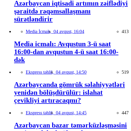
Azərbaycan iqtisadi artımın zəiflədiyi
şəraitdə rəqəmsallaşmanı
sürətləndirir
Media İcmalı,
04 avqust, 16:04
413
Media icmalı: Avqustun 3-ü saat
16:00-dan avqustun 4-ü saat 16:00-
dək
Ekspress təhlil,
04 avqust, 14:50
519
Azərbaycanda gömrük səlahiyyətləri
yenidən bölüşdürülür: islahat
çevikliyi artıracaqmı?
Ekspress təhlil,
04 avqust, 14:45
447
Azərbaycan bazar təmərküzləşməsini