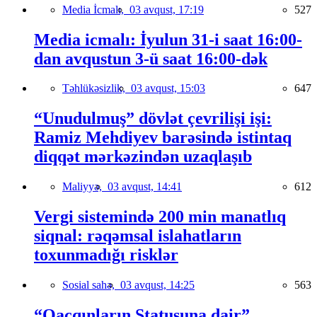
Media İcmalı,
03 avqust, 17:19
527
Media icmalı: İyulun 31-i saat 16:00-
dan avqustun 3-ü saat 16:00-dək
Təhlükəsizlik,
03 avqust, 15:03
647
“Unudulmuş” dövlət çevrilişi işi:
Ramiz Mehdiyev barəsində istintaq
diqqət mərkəzindən uzaqlaşıb
Maliyyə,
03 avqust, 14:41
612
Vergi sistemində 200 min manatlıq
siqnal: rəqəmsal islahatların
toxunmadığı risklər
Sosial sahə,
03 avqust, 14:25
563
“Qaçqınların Statusuna dair”