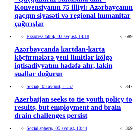
Konvensiyanın 75 illiyi: Azərbaycanın
qaçqın siyasəti və regional humanitar
çağırışlar
Ekspress təhlil,
03 avqust, 14:18
689
Azərbaycanda kartdan-karta
köçürmələrə yeni limitlər kölgə
iqtisadiyyatını hədəfə alır, lakin
suallar doğurur
Social,
05 avqust, 11:57
347
Azerbaijan seeks to tie youth policy to
results, but employment and brain
drain challenges persist
Social sphere,
05 avqust, 10:44
369