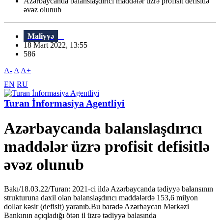
Azərbaycanda balanslaşdırıcı maddələr üzrə profisit defisitlə
əvəz olunub
Maliyyə
18 Mart 2022, 13:55
586
A-
A
A+
EN
RU
Turan İnformasiya Agentliyi
Azərbaycanda balanslaşdırıcı
maddələr üzrə profisit defisitlə
əvəz olunub
Bakı/18.03.22/Turan: 2021-ci ildə Azərbaycanda tədiyyə balansının
strukturuna daxil olan balanslaşdırıcı maddələrdə 153,6 milyon
dollar kəsir (defisit) yaranıb.Bu barədə Azərbaycan Mərkəzi
Bankının açıqladığı ötən il üzrə tədiyyə balasında