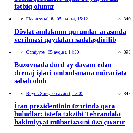
tətbiq olunur
Ekspress təhlil,
05 avqust, 15:12
340
Dövlət əmlakının qurumlar arasında
verilməsi qaydaları sadələşdirilib
Cəmiyyət,
05 avqust, 14:30
898
Buzovnada dörd ay davam edən
drenaj işləri ombudsmana müraciətə
səbəb olub
Böyük Şərq,
05 avqust, 13:05
347
İran prezidentinin üzərində qara
buludlar: istefa təkzibi Tehrandakı
hakimiyyət mübarizəsini üzə çıxarır