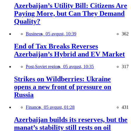
Azerbaijan’s Utility Bill: Citizens Are
Paying More, but Can They Demand
Quality?
Business,
05 avqust, 10:39
362
End of Tax Breaks Reverses
Azerbaijan’s Hybrid and EV Market
Post-Soviet region,
05 avqust, 10:35
317
Strikes on Wildberries: Ukraine
opens a new front of pressure on
Russia
Finance,
05 avqust, 01:28
431
Azerbaijan builds its reserves, but the
manat’s stability still rests on oil