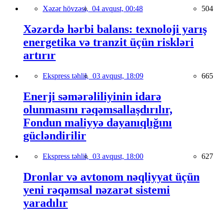
Xəzər hövzəsi,
04 avqust, 00:48
504
Xəzərdə hərbi balans: texnoloji yarış
energetika və tranzit üçün riskləri
artırır
Ekspress təhlil,
03 avqust, 18:09
665
Enerji səmərəliliyinin idarə
olunmasını rəqəmsallaşdırılır,
Fondun maliyyə dayanıqlığını
gücləndirilir
Ekspress təhlil,
03 avqust, 18:00
627
Dronlar və avtonom nəqliyyat üçün
yeni rəqəmsal nəzarət sistemi
yaradılır