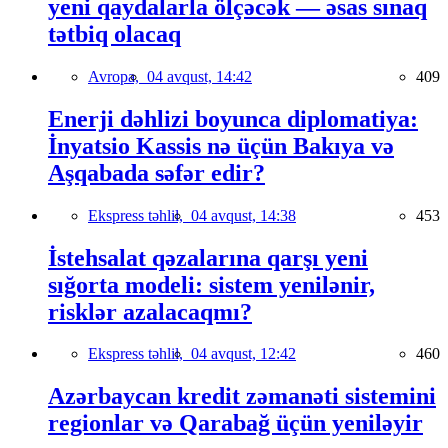
yeni qaydalarla ölçəcək — əsas sınaq
tətbiq olacaq
Avropa,
04 avqust, 14:42
409
Enerji dəhlizi boyunca diplomatiya:
İnyatsio Kassis nə üçün Bakıya və
Aşqabada səfər edir?
Ekspress təhlil,
04 avqust, 14:38
453
İstehsalat qəzalarına qarşı yeni
sığorta modeli: sistem yenilənir,
risklər azalacaqmı?
Ekspress təhlil,
04 avqust, 12:42
460
Azərbaycan kredit zəmanəti sistemini
regionlar və Qarabağ üçün yeniləyir