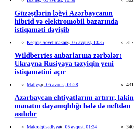
Biznes,
05 avqust, 10:39
362
Güzəştlərin ləğvi Azərbaycanın
hibrid və elektromobil bazarında
istiqaməti dəyişib
Keçmiş Sovet məkanı,
05 avqust, 10:35
317
Wildberries anbarlarına zərbələr:
Ukrayna Rusiyaya təzyiqin yeni
istiqamətini açır
Maliyyə,
05 avqust, 01:28
431
Azərbaycan ehtiyatlarını artırır, lakin
manatın dayanıqlılığı hələ də neftdən
asılıdır
Makroiqtisadiyyat,
05 avqust, 01:24
340