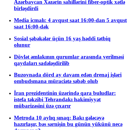
Azərbaycan Xəzərin sahillərini fiber-optik xətlə
birləşdirdi
Media icmalı: 4 avqust saat 16:00-dan 5 avqust
saat 16:00-dək
Sosial şəbəkələr üçün 16 yaş həddi tətbiq
olunur
Dövlət əmlakının qurumlar arasında verilməsi
qaydaları sadələşdirilib
Buzovnada dörd ay davam edən drenaj işləri
ombudsmana müraciətə səbəb olub
İran prezidentinin üzərində qara buludlar:
istefa təkzibi Tehrandakı hakimiyyət
mübarizəsini üzə çıxarır
Metroda 10 aylıq sınaq: Bakı gələcəyə
hazırlaşır, bəs sərnişin bu günün yükünü necə