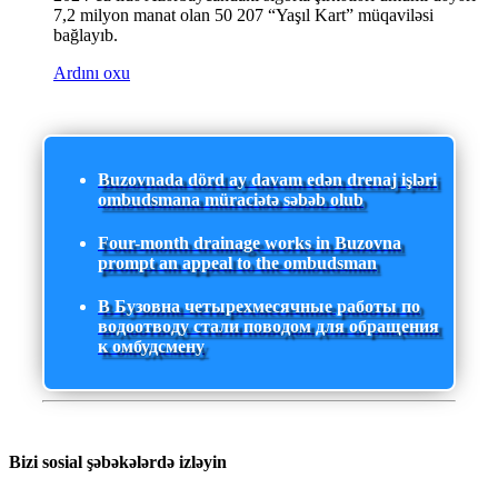
7,2 milyon manat olan 50 207 “Yaşıl Kart” müqaviləsi
bağlayıb.
Ardını oxu
Buzovnada dörd ay davam edən drenaj işləri
ombudsmana müraciətə səbəb olub
Four-month drainage works in Buzovna
prompt an appeal to the ombudsman
В Бузовна четырехмесячные работы по
водоотводу стали поводом для обращения
к омбудсмену
Bizi sosial şəbəkələrdə izləyin