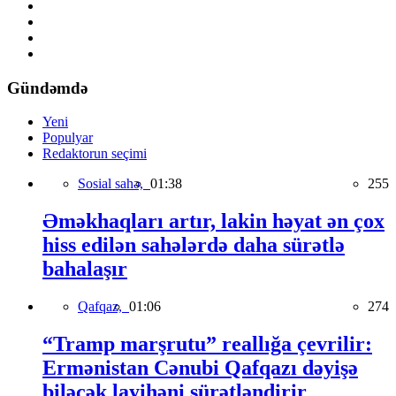
Gündəmdə
Yeni
Populyar
Redaktorun seçimi
Sosial sahə,
01:38
255
Əməkhaqları artır, lakin həyat ən çox
hiss edilən sahələrdə daha sürətlə
bahalaşır
Qafqaz,
01:06
274
“Tramp marşrutu” reallığa çevrilir:
Ermənistan Cənubi Qafqazı dəyişə
biləcək layihəni sürətləndirir