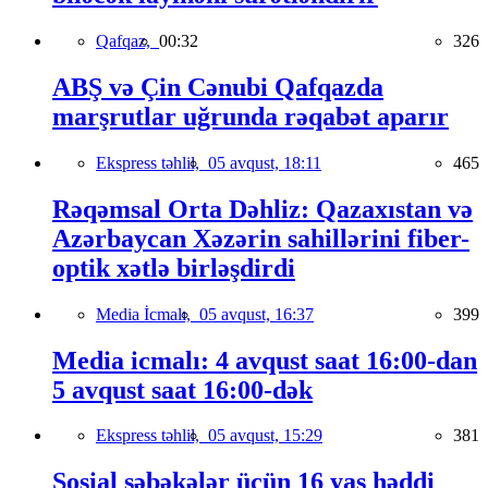
Qafqaz,
00:32
326
ABŞ və Çin Cənubi Qafqazda
marşrutlar uğrunda rəqabət aparır
Ekspress təhlil,
05 avqust, 18:11
465
Rəqəmsal Orta Dəhliz: Qazaxıstan və
Azərbaycan Xəzərin sahillərini fiber-
optik xətlə birləşdirdi
Media İcmalı,
05 avqust, 16:37
399
Media icmalı: 4 avqust saat 16:00-dan
5 avqust saat 16:00-dək
Ekspress təhlil,
05 avqust, 15:29
381
Sosial şəbəkələr üçün 16 yaş həddi