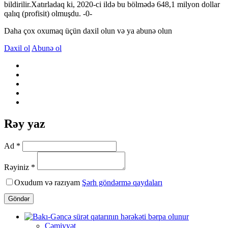
bildirilir.Xatırladaq ki, 2020-ci ildə bu bölmədə 648,1 milyon dollar
qalıq (profisit) olmuşdu. -0-
Daha çox oxumaq üçün daxil olun və ya abunə olun
Daxil ol
Abunə ol
Rəy yaz
Ad *
Rəyiniz *
Oxudum və razıyam
Şərh göndərmə qaydaları
Göndər
Cəmiyyət