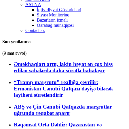
ASTNA
İqtisadiyyat Göstəriciləri
Siyası Monitorinq
Bazarların icmalı
Qarabağ münaqişəsi
Contact az
Son yenilənmə
(9 saat əvvəl)
Əməkhaqları artır, lakin həyat ən çox hiss
edilən sahələrdə daha sürətlə bahalaşır
“Tramp marşrutu” reallığa çevrilir:
Ermənistan Cənubi Qafqazı dəyişə biləcək
layihəni sürətləndirir
ABŞ və Çin Cənubi Qafqazda marşrutlar
uğrunda rəqabət aparır
Rəqəmsal Orta Dəhliz: Qazaxıstan və