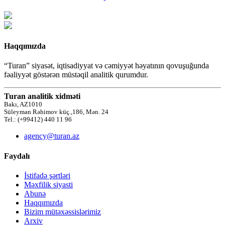
Haqqımızda
“Turan” siyasət, iqtisadiyyat və cəmiyyət həyatının qovuşuğunda
fəaliyyət göstərən müstəqil analitik qurumdur.
Turan analitik xidməti
Bakı, AZ1010
Süleyman Rəhimov küç.,186, Mən. 24
Tel.: (+99412) 440 11 96
agency@turan.az
Faydalı
İstifadə şərtləri
Məxfilik siyasti
Abunə
Haqqımızda
Bizim mütəxəssislərimiz
Arxiv