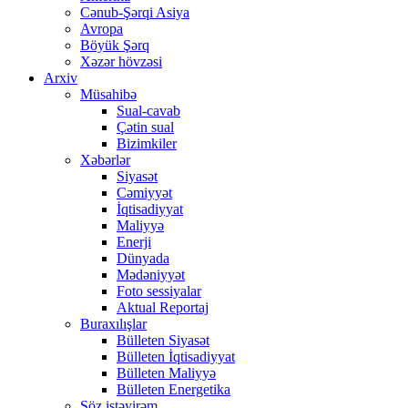
Cənub-Şərqi Asiya
Avropa
Böyük Şərq
Xəzər hövzəsi
Arxiv
Müsahibə
Sual-cavab
Çətin sual
Bizimkiler
Xəbərlər
Siyasət
Cəmiyyət
İqtisadiyyat
Maliyyə
Enerji
Dünyada
Mədəniyyət
Foto sessiyalar
Aktual Reportaj
Buraxılışlar
Bülleten Siyasət
Bülleten İqtisadiyyat
Bülleten Maliyyə
Bülleten Energetika
Söz istəyirəm