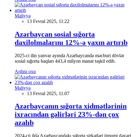
Maliyyə
13 Fevral 2025, 11:22
Azərbaycan sosial sığorta
daxilolmalarını 12%-ə yaxın artırıb
2025-ci ilin yanvar ayında Azərbaycanda məcburi dövlət
sosial sığorta haqları 443,4 milyon manat təşkil edib.
Ardını oxu
Maliyyə
13 Fevral 2025, 11:07
Azərbaycanın sığorta xidmətlərinin
ixracından gəlirləri 23%-dən çox
azalıb
2024-cü ildə Azərbaycandakı sığorta şirkətləri ümumi dəyəri