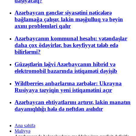
daşıyacaq?
Azərbaycan gənclər siyasətini nəticələrə
bağlamağa çalışır, lakin məşğulluq və beyin
axını problemləri qalır
Azərbaycanın kommunal hesabı: vətəndaşlar
daha çox ödəyirlər, bəs keyfiyyət tələb edə
bilirlərmi?
Güzəştlərin ləğvi Azərbaycanın hibrid və
elektromobil bazarında istiqaməti dəyişib
Wildberries anbarlarına zərbələr: Ukrayna
Rusiyaya təzyiqin yeni istiqamətini açır
Azərbaycan ehtiyatlarını artırır, lakin manatın
dayanıqlılığı hələ də neftdən asılıdır
Ana səhifə
Maliyyə