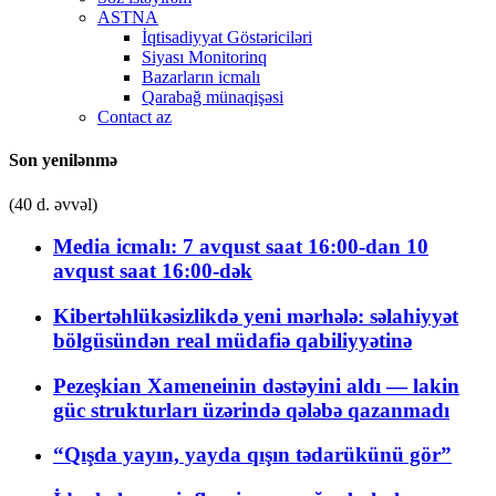
ASTNA
İqtisadiyyat Göstəriciləri
Siyası Monitorinq
Bazarların icmalı
Qarabağ münaqişəsi
Contact az
Son yenilənmə
(40 d. əvvəl)
Media icmalı: 7 avqust saat 16:00-dan 10
avqust saat 16:00-dək
Kibertəhlükəsizlikdə yeni mərhələ: səlahiyyət
bölgüsündən real müdafiə qabiliyyətinə
Pezeşkian Xameneinin dəstəyini aldı — lakin
güc strukturları üzərində qələbə qazanmadı
“Qışda yayın, yayda qışın tədarükünü gör”