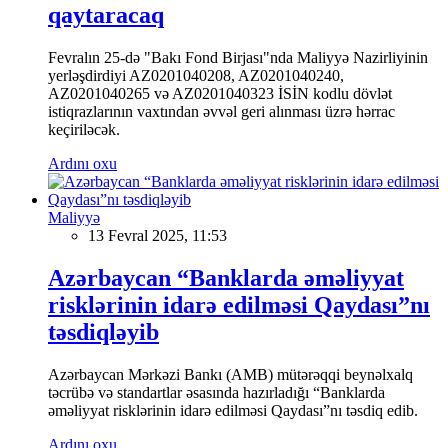
qaytaracaq
Fevralın 25-də "Bakı Fond Birjası"nda Maliyyə Nazirliyinin
yerləşdirdiyi AZ0201040208, AZ0201040240,
AZ0201040265 və AZ0201040323 İSİN kodlu dövlət
istiqrazlarının vaxtından əvvəl geri alınması üzrə hərrac
keçiriləcək.
Ardını oxu
Maliyyə
13 Fevral 2025, 11:53
Azərbaycan “Banklarda əməliyyat
risklərinin idarə edilməsi Qaydası”nı
təsdiqləyib
Azərbaycan Mərkəzi Bankı (AMB) mütərəqqi beynəlxalq
təcrübə və standartlar əsasında hazırladığı “Banklarda
əməliyyat risklərinin idarə edilməsi Qaydası”nı təsdiq edib.
Ardını oxu