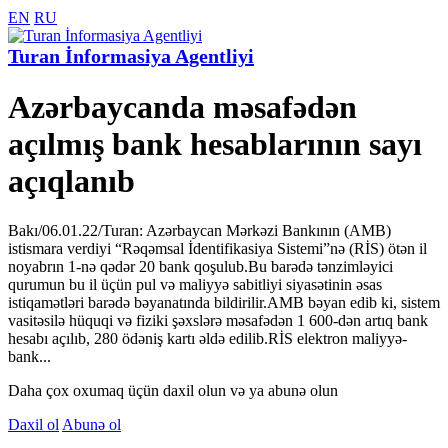
EN
RU
Turan İnformasiya Agentliyi
Azərbaycanda məsafədən
açılmış bank hesablarının sayı
açıqlanıb
Bakı/06.01.22/Turan: Azərbaycan Mərkəzi Bankının (AMB)
istismara verdiyi “Rəqəmsal İdentifikasiya Sistemi”nə (RİS) ötən il
noyabrın 1-nə qədər 20 bank qoşulub.Bu barədə tənzimləyici
qurumun bu il üçün pul və maliyyə sabitliyi siyasətinin əsas
istiqamətləri barədə bəyanatında bildirilir.AMB bəyan edib ki, sistem
vasitəsilə hüquqi və fiziki şəxslərə məsafədən 1 600-dən artıq bank
hesabı açılıb, 280 ödəniş kartı əldə edilib.RİS elektron maliyyə-
bank...
Daha çox oxumaq üçün daxil olun və ya abunə olun
Daxil ol
Abunə ol