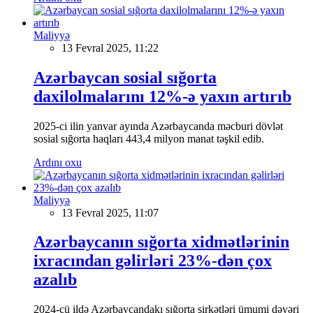
Maliyyə
13 Fevral 2025, 11:22
Azərbaycan sosial sığorta
daxilolmalarını 12%-ə yaxın artırıb
2025-ci ilin yanvar ayında Azərbaycanda məcburi dövlət
sosial sığorta haqları 443,4 milyon manat təşkil edib.
Ardını oxu
Maliyyə
13 Fevral 2025, 11:07
Azərbaycanın sığorta xidmətlərinin
ixracından gəlirləri 23%-dən çox
azalıb
2024-cü ildə Azərbaycandakı sığorta şirkətləri ümumi dəyəri