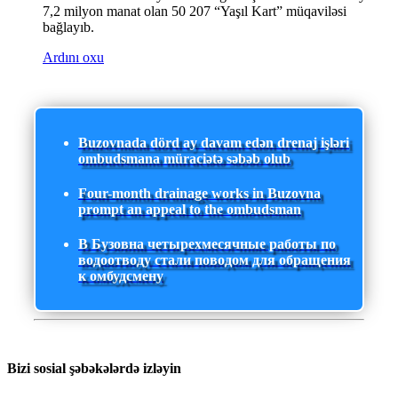
7,2 milyon manat olan 50 207 “Yaşıl Kart” müqaviləsi
bağlayıb.
Ardını oxu
Buzovnada dörd ay davam edən drenaj işləri
ombudsmana müraciətə səbəb olub
Four-month drainage works in Buzovna
prompt an appeal to the ombudsman
В Бузовна четырехмесячные работы по
водоотводу стали поводом для обращения
к омбудсмену
Bizi sosial şəbəkələrdə izləyin