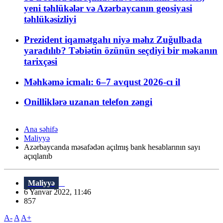
yeni təhlükələr və Azərbaycanın geosiyasi
təhlükəsizliyi
Prezident iqamətgahı niyə məhz Zuğulbada
yaradılıb? Təbiətin özünün seçdiyi bir məkanın
tarixçəsi
Məhkəmə icmalı: 6–7 avqust 2026-cı il
Onilliklərə uzanan telefon zəngi
Ana səhifə
Maliyyə
Azərbaycanda məsafədən açılmış bank hesablarının sayı
açıqlanıb
Maliyyə
6 Yanvar 2022, 11:46
857
A-
A
A+