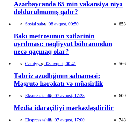
Azərbaycanda 65 min vakansiya niyə
doldurulmamış qalır?
Sosial sahə,
08 avqust, 00:50
653
Bakı metrosunun xətlərinin
ayrılması: nəqliyyat böhranından
necə qaçmaq olar?
Cəmiyyət,
08 avqust, 00:41
566
Təbriz azadlığının salnaməsi:
Məşrutə hərəkatı və müasirlik
Ekspress təhlil,
07 avqust, 17:28
609
Media idarəçiliyi mərkəzləşdirilir
Ekspress təhlil,
07 avqust, 17:00
748