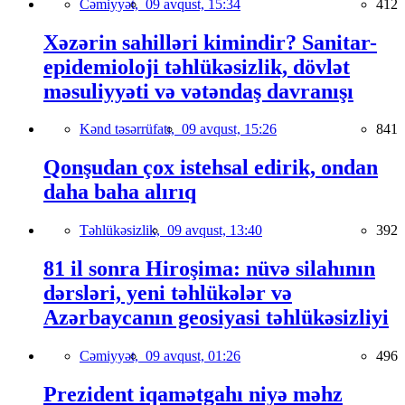
Cəmiyyət,
09 avqust, 15:34
412
Xəzərin sahilləri kimindir? Sanitar-
epidemioloji təhlükəsizlik, dövlət
məsuliyyəti və vətəndaş davranışı
Kənd təsərrüfatı,
09 avqust, 15:26
841
Qonşudan çox istehsal edirik, ondan
daha baha alırıq
Təhlükəsizlik,
09 avqust, 13:40
392
81 il sonra Hiroşima: nüvə silahının
dərsləri, yeni təhlükələr və
Azərbaycanın geosiyasi təhlükəsizliyi
Cəmiyyət,
09 avqust, 01:26
496
Prezident iqamətgahı niyə məhz