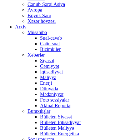
Cənub-Şərqi Asiya
Avropa
Böyük Şərq
Xəzər hövzəsi
Arxiv
Müsahibə
Sual-cavab
Çətin sual
Bizimkiler
Xəbərlər
Siyasət
Cəmiyyət
İqtisadiyyat
Maliyyə
Enerji
Dünyada
Mədəniyyət
Foto sessiyalar
Aktual Reportaj
Buraxılışlar
Bülleten Siyasət
Bülleten İqtisadiyyat
Bülleten Maliyyə
Bülleten Energetika
Söz istəyirəm