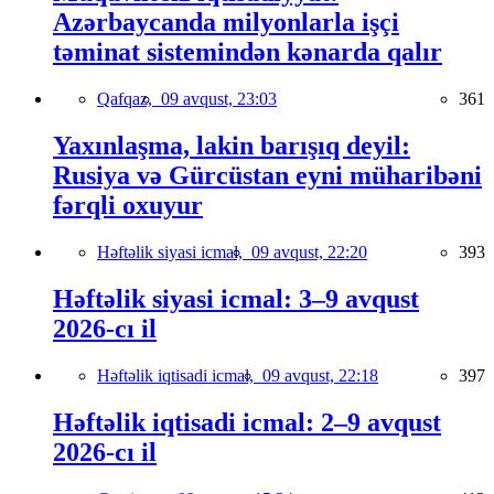
Azərbaycanda milyonlarla işçi
təminat sistemindən kənarda qalır
Qafqaz,
09 avqust, 23:03
361
Yaxınlaşma, lakin barışıq deyil:
Rusiya və Gürcüstan eyni müharibəni
fərqli oxuyur
Həftəlik siyasi icmal,
09 avqust, 22:20
393
Həftəlik siyasi icmal: 3–9 avqust
2026-cı il
Həftəlik iqtisadi icmal,
09 avqust, 22:18
397
Həftəlik iqtisadi icmal: 2–9 avqust
2026-cı il