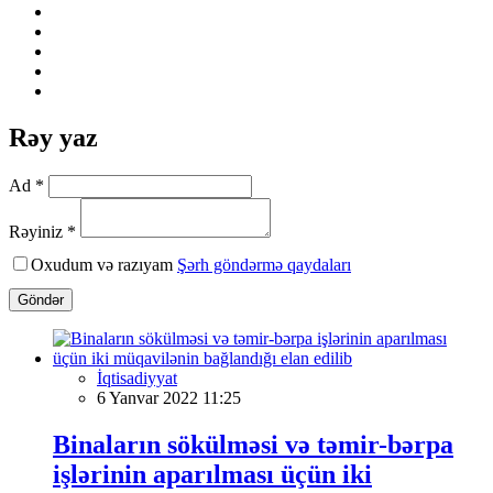
Rəy yaz
Ad *
Rəyiniz *
Oxudum və razıyam
Şərh göndərmə qaydaları
Göndər
İqtisadiyyat
6 Yanvar 2022 11:25
Binaların sökülməsi və təmir-bərpa
işlərinin aparılması üçün iki