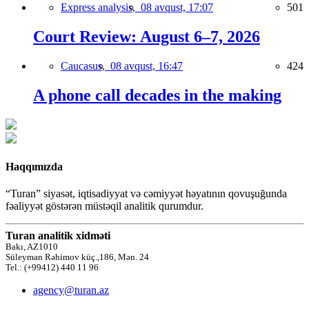
Express analysis,
08 avqust, 17:07
501
Court Review: August 6–7, 2026
Caucasus,
08 avqust, 16:47
424
A phone call decades in the making
Haqqımızda
“Turan” siyasət, iqtisadiyyat və cəmiyyət həyatının qovuşuğunda
fəaliyyət göstərən müstəqil analitik qurumdur.
Turan analitik xidməti
Bakı, AZ1010
Süleyman Rəhimov küç.,186, Mən. 24
Tel.: (+99412) 440 11 96
agency@turan.az