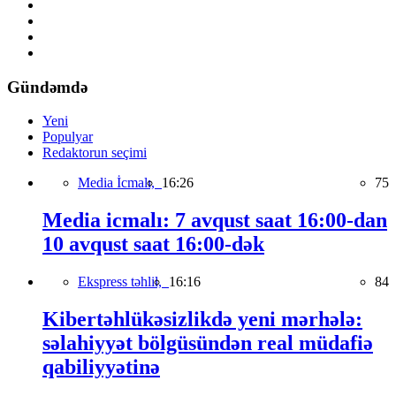
Gündəmdə
Yeni
Populyar
Redaktorun seçimi
Media İcmalı,
16:26
75
Media icmalı: 7 avqust saat 16:00-dan
10 avqust saat 16:00-dək
Ekspress təhlil,
16:16
84
Kibertəhlükəsizlikdə yeni mərhələ:
səlahiyyət bölgüsündən real müdafiə
qabiliyyətinə