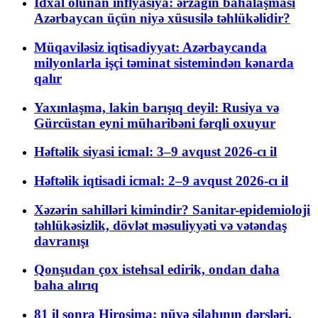
İdxal olunan inflyasiya: ərzağın bahalaşması
Azərbaycan üçün niyə xüsusilə təhlükəlidir?
Müqaviləsiz iqtisadiyyat: Azərbaycanda
milyonlarla işçi təminat sistemindən kənarda
qalır
Yaxınlaşma, lakin barışıq deyil: Rusiya və
Gürcüstan eyni müharibəni fərqli oxuyur
Həftəlik siyasi icmal: 3–9 avqust 2026-cı il
Həftəlik iqtisadi icmal: 2–9 avqust 2026-cı il
Xəzərin sahilləri kimindir? Sanitar-epidemioloji
təhlükəsizlik, dövlət məsuliyyəti və vətəndaş
davranışı
Qonşudan çox istehsal edirik, ondan daha
baha alırıq
81 il sonra Hiroşima: nüvə silahının dərsləri,