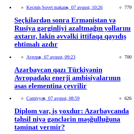
Keçmiş Sovet məkanı,
07 avqust, 10:26
779
Seçkilərdən sonra Ermənistan və
Rusiya gərginliyi azaltmağın yollarını
axtarır, lakin əvvəlki ittifaqa qayıdış
ehtimalı azdır
Avropa,
07 avqust, 09:23
700
Azərbaycan qazı Türkiyənin
Avropadakı enerji ambisiyalarının
əsas elementinə çevrilir
Cəmiyyət,
07 avqust, 08:59
626
Diplom var, iş yoxdur: Azərbaycanda
təhsil niyə gənclərin məşğulluğuna
təminat vermir?