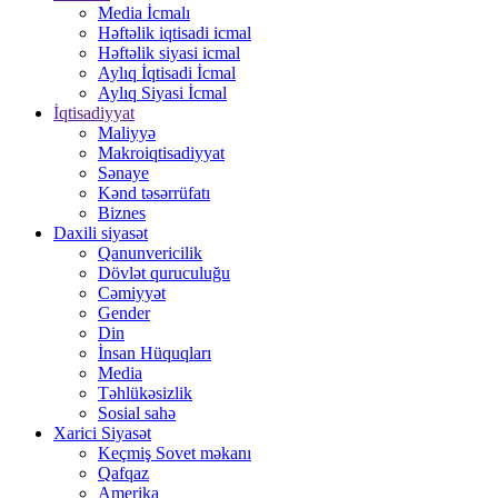
Media İcmalı
Həftəlik iqtisadi icmal
Həftəlik siyasi icmal
Aylıq İqtisadi İcmal
Aylıq Siyasi İcmal
İqtisadiyyat
Maliyyə
Makroiqtisadiyyat
Sənaye
Kənd təsərrüfatı
Biznes
Daxili siyasət
Qanunvericilik
Dövlət quruculuğu
Cəmiyyət
Gender
Din
İnsan Hüquqları
Media
Təhlükəsizlik
Sosial sahə
Xarici Siyasət
Keçmiş Sovet məkanı
Qafqaz
Amerika