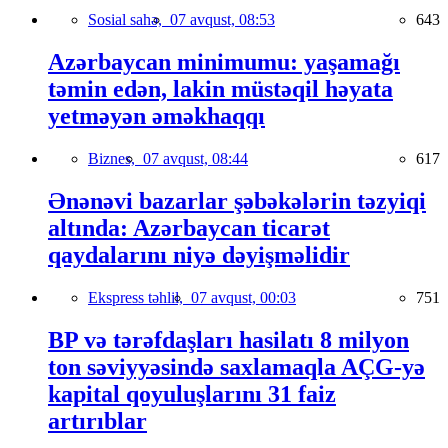
Sosial sahə,
07 avqust, 08:53
643
Azərbaycan minimumu: yaşamağı
təmin edən, lakin müstəqil həyata
yetməyən əməkhaqqı
Biznes,
07 avqust, 08:44
617
Ənənəvi bazarlar şəbəkələrin təzyiqi
altında: Azərbaycan ticarət
qaydalarını niyə dəyişməlidir
Ekspress təhlil,
07 avqust, 00:03
751
BP və tərəfdaşları hasilatı 8 milyon
ton səviyyəsində saxlamaqla AÇG-yə
kapital qoyuluşlarını 31 faiz
artırıblar