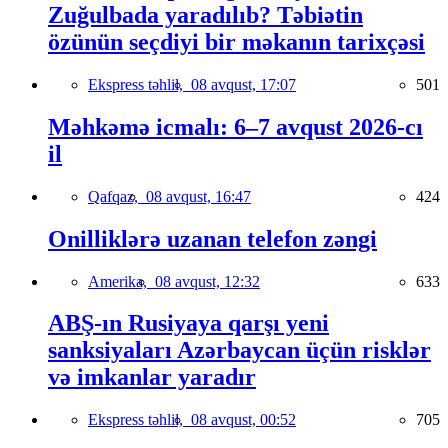
Zuğulbada yaradılıb? Təbiətin
özünün seçdiyi bir məkanın tarixçəsi
Ekspress təhlil,
08 avqust, 17:07
501
Məhkəmə icmalı: 6–7 avqust 2026-cı
il
Qafqaz,
08 avqust, 16:47
424
Onilliklərə uzanan telefon zəngi
Amerika,
08 avqust, 12:32
633
ABŞ-ın Rusiyaya qarşı yeni
sanksiyaları Azərbaycan üçün risklər
və imkanlar yaradır
Ekspress təhlil,
08 avqust, 00:52
705