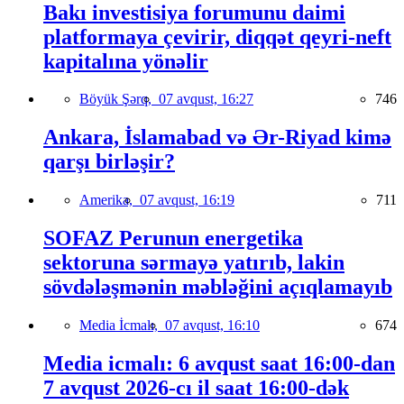
Bakı investisiya forumunu daimi
platformaya çevirir, diqqət qeyri-neft
kapitalına yönəlir
Böyük Şərq,
07 avqust, 16:27
746
Ankara, İslamabad və Ər-Riyad kimə
qarşı birləşir?
Amerika,
07 avqust, 16:19
711
SOFAZ Perunun energetika
sektoruna sərmayə yatırıb, lakin
sövdələşmənin məbləğini açıqlamayıb
Media İcmalı,
07 avqust, 16:10
674
Media icmalı: 6 avqust saat 16:00-dan
7 avqust 2026-cı il saat 16:00-dək