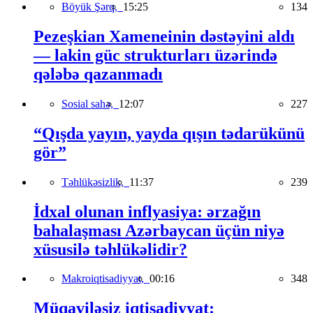
Böyük Şərq,
15:25
134
Pezeşkian Xameneinin dəstəyini aldı
— lakin güc strukturları üzərində
qələbə qazanmadı
Sosial sahə,
12:07
227
“Qışda yayın, yayda qışın tədarükünü
gör”
Təhlükəsizlik,
11:37
239
İdxal olunan inflyasiya: ərzağın
bahalaşması Azərbaycan üçün niyə
xüsusilə təhlükəlidir?
Makroiqtisadiyyat,
00:16
348
Müqaviləsiz iqtisadiyyat: