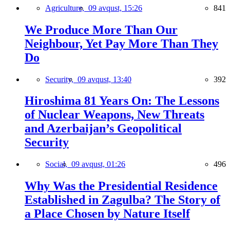
Agriculture,
09 avqust, 15:26
841
We Produce More Than Our
Neighbour, Yet Pay More Than They
Do
Security,
09 avqust, 13:40
392
Hiroshima 81 Years On: The Lessons
of Nuclear Weapons, New Threats
and Azerbaijan’s Geopolitical
Security
Social,
09 avqust, 01:26
496
Why Was the Presidential Residence
Established in Zagulba? The Story of
a Place Chosen by Nature Itself