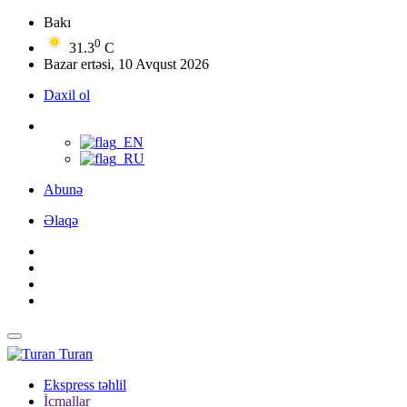
Bakı
0
31.3
C
Bazar ertəsi, 10 Avqust 2026
Daxil ol
Abunə
Əlaqə
Turan
Ekspress təhlil
İcmallar