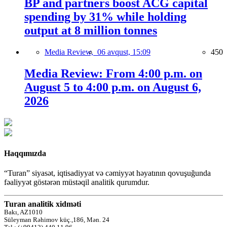
BP and partners boost ACG capital
spending by 31% while holding
output at 8 million tonnes
Media Review,
06 avqust, 15:09
450
Media Review: From 4:00 p.m. on
August 5 to 4:00 p.m. on August 6,
2026
Haqqımızda
“Turan” siyasət, iqtisadiyyat və cəmiyyət həyatının qovuşuğunda
fəaliyyət göstərən müstəqil analitik qurumdur.
Turan analitik xidməti
Bakı, AZ1010
Süleyman Rəhimov küç.,186, Mən. 24