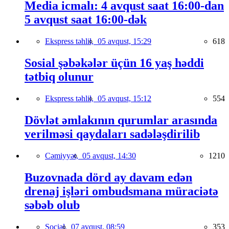
Media icmalı: 4 avqust saat 16:00-dan
5 avqust saat 16:00-dək
Ekspress təhlil,
05 avqust, 15:29
618
Sosial şəbəkələr üçün 16 yaş həddi
tətbiq olunur
Ekspress təhlil,
05 avqust, 15:12
554
Dövlət əmlakının qurumlar arasında
verilməsi qaydaları sadələşdirilib
Cəmiyyət,
05 avqust, 14:30
1210
Buzovnada dörd ay davam edən
drenaj işləri ombudsmana müraciətə
səbəb olub
Social,
07 avqust, 08:59
353