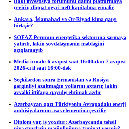
Bakı investisiya forumunu daimi platformaya
çevirir, diqqət qeyri-neft kapitalına yönəlir
Ankara, İslamabad və Ər-Riyad kimə qarşı
birləşir?
SOFAZ Perunun energetika sektoruna sərmayə
yatırıb, lakin sövdələşmənin məbləğini
açıqlamayıb
Media icmalı: 6 avqust saat 16:00-dan 7 avqust
2026-cı il saat 16:00-dək
Seçkilərdən sonra Ermənistan və Rusiya
gərginliyi azaltmağın yollarını axtarır, lakin
əvvəlki ittifaqa qayıdış ehtimalı azdır
Azərbaycan qazı Türkiyənin Avropadakı enerji
ambisiyalarının əsas elementinə çevrilir
Diplom var, iş yoxdur: Azərbaycanda təhsil
niyə gənclərin məşğulluğuna təminat vermir?