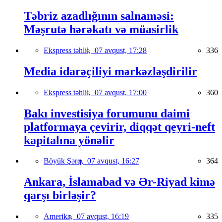
Təbriz azadlığının salnaməsi:
Məşrutə hərəkatı və müasirlik
Ekspress təhlil,
07 avqust, 17:28
336
Media idarəçiliyi mərkəzləşdirilir
Ekspress təhlil,
07 avqust, 17:00
360
Bakı investisiya forumunu daimi
platformaya çevirir, diqqət qeyri-neft
kapitalına yönəlir
Böyük Şərq,
07 avqust, 16:27
364
Ankara, İslamabad və Ər-Riyad kimə
qarşı birləşir?
Amerika,
07 avqust, 16:19
335