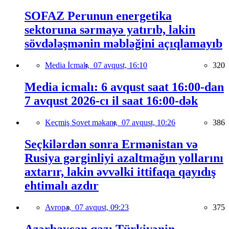
SOFAZ Perunun energetika
sektoruna sərmayə yatırıb, lakin
sövdələşmənin məbləğini açıqlamayıb
Media İcmalı,
07 avqust, 16:10
320
Media icmalı: 6 avqust saat 16:00-dan
7 avqust 2026-cı il saat 16:00-dək
Keçmiş Sovet məkanı,
07 avqust, 10:26
386
Seçkilərdən sonra Ermənistan və
Rusiya gərginliyi azaltmağın yollarını
axtarır, lakin əvvəlki ittifaqa qayıdış
ehtimalı azdır
Avropa,
07 avqust, 09:23
375
Azərbaycan qazı Türkiyənin