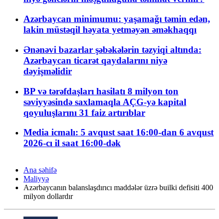
Azərbaycan minimumu: yaşamağı təmin edən,
lakin müstəqil həyata yetməyən əməkhaqqı
Ənənəvi bazarlar şəbəkələrin təzyiqi altında:
Azərbaycan ticarət qaydalarını niyə
dəyişməlidir
BP və tərəfdaşları hasilatı 8 milyon ton
səviyyəsində saxlamaqla AÇG-yə kapital
qoyuluşlarını 31 faiz artırıblar
Media icmalı: 5 avqust saat 16:00-dan 6 avqust
2026-cı il saat 16:00-dək
Ana səhifə
Maliyyə
Azərbaycanın balanslaşdırıcı maddələr üzrə builki defisiti 400
milyon dollardır