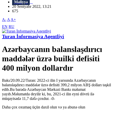
Maliyyə
20 Sentyabr 2022, 13:21
675
A-
A
A+
EN
RU
Turan İnformasiya Agentliyi
Azərbaycanın balanslaşdırıcı
maddələr üzrə builki defisiti
400 milyon dollardır
Bakı/20.09.22/Turan: 2022-ci ilin I yarısında Azərbaycanın
balanslaşdırıcı maddələr üzrə defisiti 399,2 milyon ABŞ dolları təşkil
edib.Bu barədə Azərbaycan Mərkəzi Bankı məlumat
yayıb.Məlumatda deyilir ki, bu, 2021-ci ilin eyni dövrü ilə
müqayisədə 11,7 dəfə çoxdur. -0-
Daha çox oxumaq üçün daxil olun və ya abunə olun