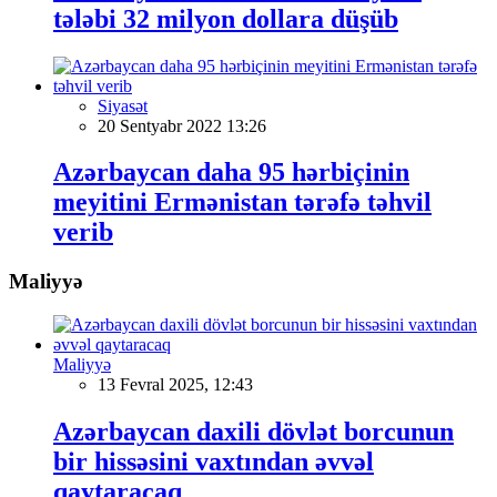
tələbi 32 milyon dollara düşüb
Siyasət
20 Sentyabr 2022 13:26
Azərbaycan daha 95 hərbiçinin
meyitini Ermənistan tərəfə təhvil
verib
Maliyyə
Maliyyə
13 Fevral 2025, 12:43
Azərbaycan daxili dövlət borcunun
bir hissəsini vaxtından əvvəl
qaytaracaq