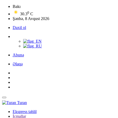
Bakı
0
30.3
C
Şənbə, 8 Avqust 2026
Daxil ol
Abunə
Əlaqə
Turan
Ekspress təhlil
İcmallar