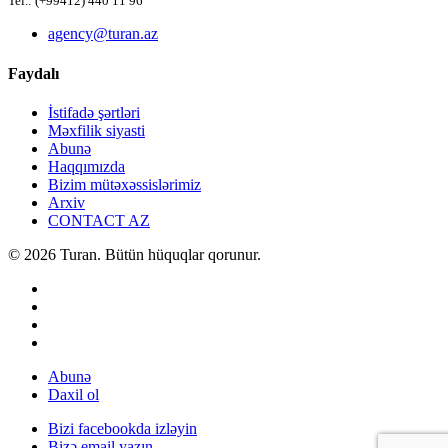
Tel.: (+99412) 440 11 96
agency@turan.az
Faydalı
İstifadə şərtləri
Məxfilik siyasti
Abunə
Haqqımızda
Bizim mütəxəssislərimiz
Arxiv
CONTACT AZ
© 2026 Turan. Bütün hüquqlar qorunur.
Abunə
Daxil ol
Bizi facebookda izləyin
Bizə email yazın