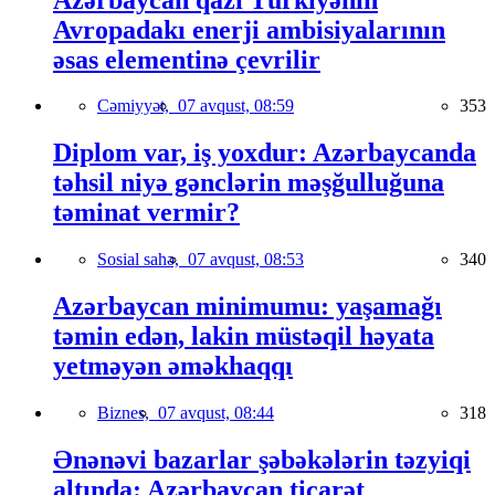
Avropadakı enerji ambisiyalarının
əsas elementinə çevrilir
Cəmiyyət,
07 avqust, 08:59
353
Diplom var, iş yoxdur: Azərbaycanda
təhsil niyə gənclərin məşğulluğuna
təminat vermir?
Sosial sahə,
07 avqust, 08:53
340
Azərbaycan minimumu: yaşamağı
təmin edən, lakin müstəqil həyata
yetməyən əməkhaqqı
Biznes,
07 avqust, 08:44
318
Ənənəvi bazarlar şəbəkələrin təzyiqi
altında: Azərbaycan ticarət