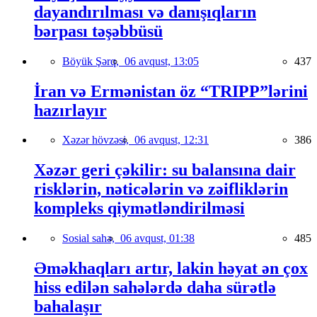
dayandırılması və danışıqların
bərpası təşəbbüsü
Böyük Şərq,
06 avqust, 13:05
437
İran və Ermənistan öz “TRIPP”lərini
hazırlayır
Xəzər hövzəsi,
06 avqust, 12:31
386
Xəzər geri çəkilir: su balansına dair
risklərin, nəticələrin və zəifliklərin
kompleks qiymətləndirilməsi
Sosial sahə,
06 avqust, 01:38
485
Əməkhaqları artır, lakin həyat ən çox
hiss edilən sahələrdə daha sürətlə
bahalaşır