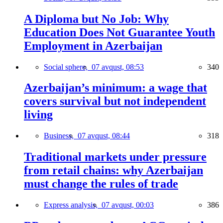
A Diploma but No Job: Why
Education Does Not Guarantee Youth
Employment in Azerbaijan
Social sphere,
07 avqust, 08:53
340
Azerbaijan’s minimum: a wage that
covers survival but not independent
living
Business,
07 avqust, 08:44
318
Traditional markets under pressure
from retail chains: why Azerbaijan
must change the rules of trade
Express analysis,
07 avqust, 00:03
386