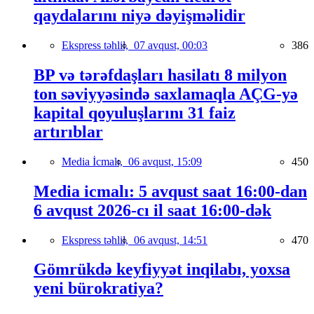
qaydalarını niyə dəyişməlidir
Ekspress təhlil,
07 avqust, 00:03
386
BP və tərəfdaşları hasilatı 8 milyon
ton səviyyəsində saxlamaqla AÇG-yə
kapital qoyuluşlarını 31 faiz
artırıblar
Media İcmalı,
06 avqust, 15:09
450
Media icmalı: 5 avqust saat 16:00-dan
6 avqust 2026-cı il saat 16:00-dək
Ekspress təhlil,
06 avqust, 14:51
470
Gömrükdə keyfiyyət inqilabı, yoxsa
yeni bürokratiya?