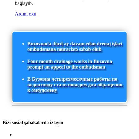
bağlayıb.
Ardını oxu
Buzovnada dörd ay davam edən drenaj işləri
ombudsmana müraciətə səbəb olub
Four-month drainage works in Buzovna
prompt an appeal to the ombudsman
В Бузовна четырехмесячные работы по
водоотводу стали поводом для обращения
к омбудсмену
Bizi sosial şəbəkələrdə izləyin