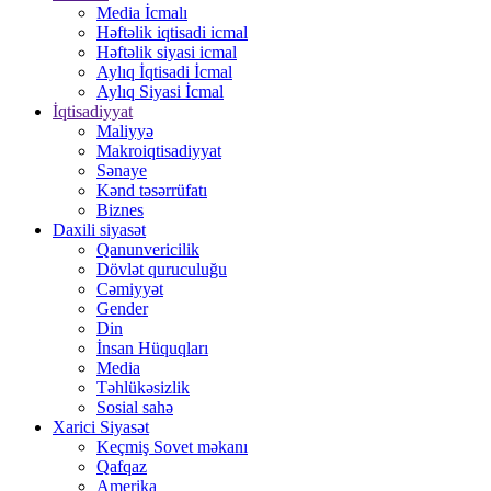
Media İcmalı
Həftəlik iqtisadi icmal
Həftəlik siyasi icmal
Aylıq İqtisadi İcmal
Aylıq Siyasi İcmal
İqtisadiyyat
Maliyyə
Makroiqtisadiyyat
Sənaye
Kənd təsərrüfatı
Biznes
Daxili siyasət
Qanunvericilik
Dövlət quruculuğu
Cəmiyyət
Gender
Din
İnsan Hüquqları
Media
Təhlükəsizlik
Sosial sahə
Xarici Siyasət
Keçmiş Sovet məkanı
Qafqaz
Amerika