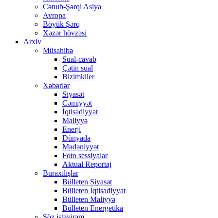
Cənub-Şərqi Asiya
Avropa
Böyük Şərq
Xəzər hövzəsi
Arxiv
Müsahibə
Sual-cavab
Çətin sual
Bizimkiler
Xəbərlər
Siyasət
Cəmiyyət
İqtisadiyyat
Maliyyə
Enerji
Dünyada
Mədəniyyət
Foto sessiyalar
Aktual Reportaj
Buraxılışlar
Bülleten Siyasət
Bülleten İqtisadiyyat
Bülleten Maliyyə
Bülleten Energetika
Söz istəyirəm