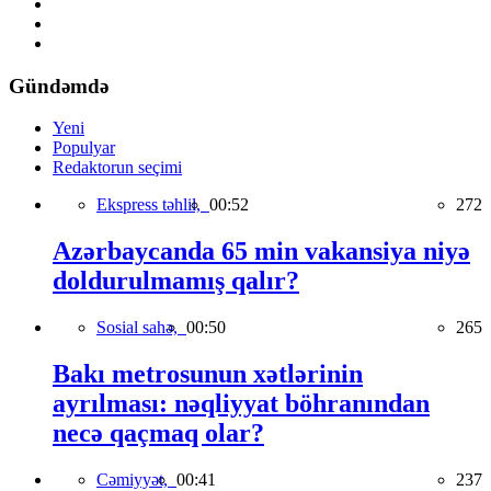
Gündəmdə
Yeni
Populyar
Redaktorun seçimi
Ekspress təhlil,
00:52
272
Azərbaycanda 65 min vakansiya niyə
doldurulmamış qalır?
Sosial sahə,
00:50
265
Bakı metrosunun xətlərinin
ayrılması: nəqliyyat böhranından
necə qaçmaq olar?
Cəmiyyət,
00:41
237