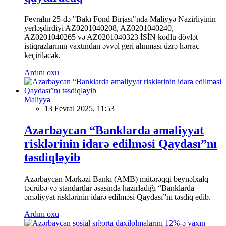
Fevralın 25-də "Bakı Fond Birjası"nda Maliyyə Nazirliyinin
yerləşdirdiyi AZ0201040208, AZ0201040240,
AZ0201040265 və AZ0201040323 İSİN kodlu dövlət
istiqrazlarının vaxtından əvvəl geri alınması üzrə hərrac
keçiriləcək.
Ardını oxu
Maliyyə
13 Fevral 2025, 11:53
Azərbaycan “Banklarda əməliyyat
risklərinin idarə edilməsi Qaydası”nı
təsdiqləyib
Azərbaycan Mərkəzi Bankı (AMB) mütərəqqi beynəlxalq
təcrübə və standartlar əsasında hazırladığı “Banklarda
əməliyyat risklərinin idarə edilməsi Qaydası”nı təsdiq edib.
Ardını oxu