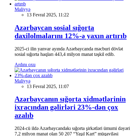
Maliyyə
13 Fevral 2025, 11:22
Azərbaycan sosial sığorta
daxilolmalarını 12%-ə yaxın artırıb
2025-ci ilin yanvar ayında Azərbaycanda məcburi dövlət
sosial sığorta haqları 443,4 milyon manat təşkil edib.
Ardını oxu
Maliyyə
13 Fevral 2025, 11:07
Azərbaycanın sığorta xidmətlərinin
ixracından gəlirləri 23%-dən çox
azalıb
2024-cü ildə Azərbaycandakı sığorta şirkətləri ümumi dəyəri
7,2 milyon manat olan 50 207 “Yaşıl Kart” müqaviləsi