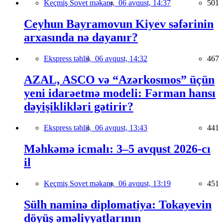
Keçmiş Sovet məkanı,
06 avqust, 14:37
501
Ceyhun Bayramovun Kiyev səfərinin
arxasında nə dayanır?
Ekspress təhlil,
06 avqust, 14:32
467
AZAL, ASCO və “Azərkosmos” üçün
yeni idarəetmə modeli: Fərman hansı
dəyişiklikləri gətirir?
Ekspress təhlil,
06 avqust, 13:43
441
Məhkəmə icmalı: 3–5 avqust 2026-cı
il
Keçmiş Sovet məkanı,
06 avqust, 13:19
451
Sülh naminə diplomatiya: Tokayevin
döyüş əməliyyatlarının