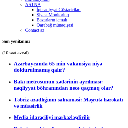
ASTNA
İqtisadiyyat Göstəriciləri
Siyası Monitorinq
Bazarların icmalı
Qarabağ münaqişəsi
Contact az
Son yenilənmə
(10 saat əvvəl)
Azərbaycanda 65 min vakansiya niyə
doldurulmamış qalır?
Bakı metrosunun xətlərinin ayrılması:
nəqliyyat böhranından necə qaçmaq olar?
Təbriz azadlığının salnaməsi: Məşrutə hərəkatı
və müasirlik
Media idarəçiliyi mərkəzləşdirilir