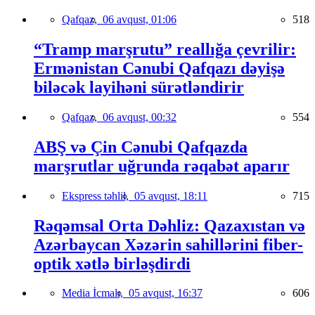
Qafqaz,
06 avqust, 01:06
518
“Tramp marşrutu” reallığa çevrilir:
Ermənistan Cənubi Qafqazı dəyişə
biləcək layihəni sürətləndirir
Qafqaz,
06 avqust, 00:32
554
ABŞ və Çin Cənubi Qafqazda
marşrutlar uğrunda rəqabət aparır
Ekspress təhlil,
05 avqust, 18:11
715
Rəqəmsal Orta Dəhliz: Qazaxıstan və
Azərbaycan Xəzərin sahillərini fiber-
optik xətlə birləşdirdi
Media İcmalı,
05 avqust, 16:37
606