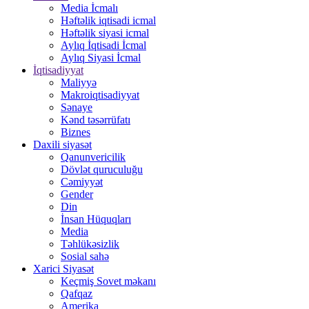
Media İcmalı
Həftəlik iqtisadi icmal
Həftəlik siyasi icmal
Aylıq İqtisadi İcmal
Aylıq Siyasi İcmal
İqtisadiyyat
Maliyyə
Makroiqtisadiyyat
Sənaye
Kənd təsərrüfatı
Biznes
Daxili siyasət
Qanunvericilik
Dövlət quruculuğu
Cəmiyyət
Gender
Din
İnsan Hüquqları
Media
Təhlükəsizlik
Sosial sahə
Xarici Siyasət
Keçmiş Sovet məkanı
Qafqaz
Amerika