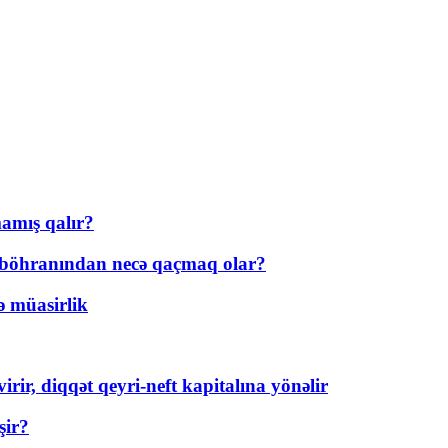
amış qalır?
t böhranından necə qaçmaq olar?
ə müasirlik
rir, diqqət qeyri-neft kapitalına yönəlir
şir?