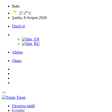
Bakı
0
27.1
C
Şənbə, 8 Avqust 2026
Daxil ol
Abunə
Əlaqə
Turan
Ekspress təhlil
İcmallar