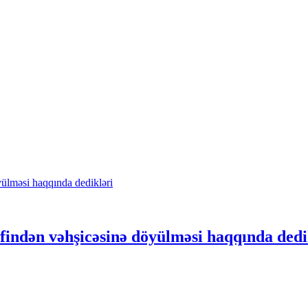
əfindən vəhşicəsinə döyülməsi haqqında dedi