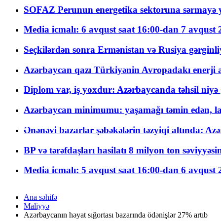
SOFAZ Perunun energetika sektoruna sərmayə ya
Media icmalı: 6 avqust saat 16:00-dan 7 avqust 2
Seçkilərdən sonra Ermənistan və Rusiya gərginliyi
Azərbaycan qazı Türkiyənin Avropadakı enerji am
Diplom var, iş yoxdur: Azərbaycanda təhsil niyə
Azərbaycan minimumu: yaşamağı təmin edən, la
Ənənəvi bazarlar şəbəkələrin təzyiqi altında: Azə
BP və tərəfdaşları hasilatı 8 milyon ton səviyyəs
Media icmalı: 5 avqust saat 16:00-dan 6 avqust 2
Ana səhifə
Maliyyə
Azərbaycanın həyat sığortası bazarında ödənişlər 27% artıb