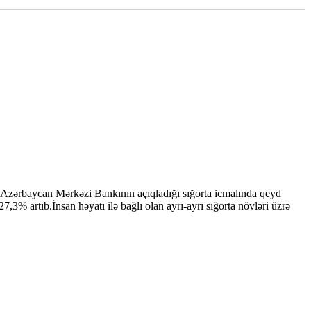
, Azərbaycan Mərkəzi Bankının açıqladığı sığorta icmalında qeyd
7,3% artıb.İnsan həyatı ilə bağlı olan ayrı-ayrı sığorta növləri üzrə