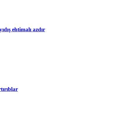
yıdış ehtimalı azdır
tırıblar