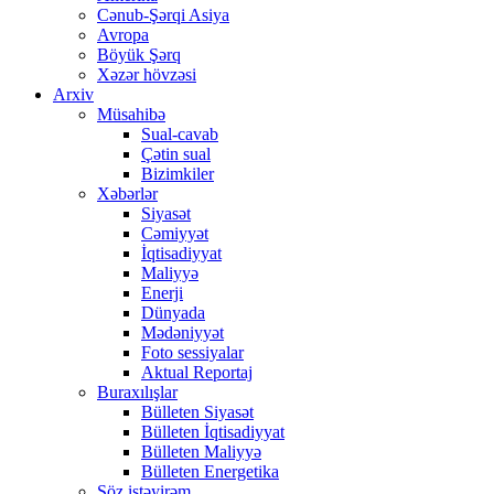
Cənub-Şərqi Asiya
Avropa
Böyük Şərq
Xəzər hövzəsi
Arxiv
Müsahibə
Sual-cavab
Çətin sual
Bizimkiler
Xəbərlər
Siyasət
Cəmiyyət
İqtisadiyyat
Maliyyə
Enerji
Dünyada
Mədəniyyət
Foto sessiyalar
Aktual Reportaj
Buraxılışlar
Bülleten Siyasət
Bülleten İqtisadiyyat
Bülleten Maliyyə
Bülleten Energetika
Söz istəyirəm