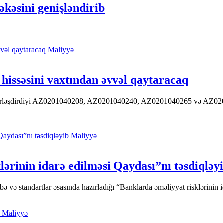
kəsini genişləndirib
Maliyyə
hissəsini vaxtından əvvəl qaytaracaq
 yerləşdirdiyi AZ0201040208, AZ0201040240, AZ0201040265 və AZ020104
Maliyyə
ərinin idarə edilməsi Qaydası”nı təsdiqləy
ə standartlar əsasında hazırladığı “Banklarda əməliyyat risklərinin id
Maliyyə