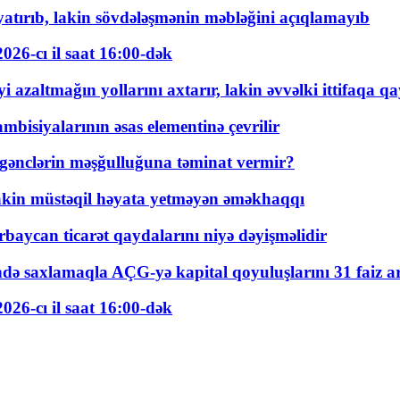
tırıb, lakin sövdələşmənin məbləğini açıqlamayıb
026-cı il saat 16:00-dək
 azaltmağın yollarını axtarır, lakin əvvəlki ittifaqa qa
bisiyalarının əsas elementinə çevrilir
 gənclərin məşğulluğuna təminat vermir?
kin müstəqil həyata yetməyən əməkhaqqı
rbaycan ticarət qaydalarını niyə dəyişməlidir
ində saxlamaqla AÇG-yə kapital qoyuluşlarını 31 faiz ar
026-cı il saat 16:00-dək