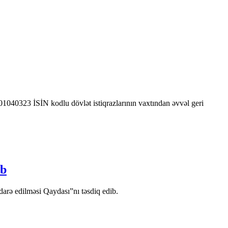
0323 İSİN kodlu dövlət istiqrazlarının vaxtından əvvəl geri
ib
arə edilməsi Qaydası”nı təsdiq edib.