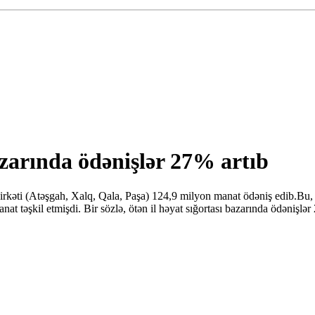
zarında ödənişlər 27% artıb
şirkəti (Atəşgah, Xalq, Qala, Paşa) 124,9 milyon manat ödəniş edib.Bu
t təşkil etmişdi. Bir sözlə, ötən il həyat sığortası bazarında ödənişlər 2