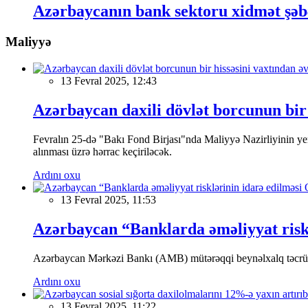
Azərbaycanın bank sektoru xidmət şəbə
Maliyyə
13 Fevral 2025, 12:43
Azərbaycan daxili dövlət borcunun bir 
Fevralın 25-də "Bakı Fond Birjası"nda Maliyyə Nazirliyinin
alınması üzrə hərrac keçiriləcək.
Ardını oxu
13 Fevral 2025, 11:53
Azərbaycan “Banklarda əməliyyat riskl
Azərbaycan Mərkəzi Bankı (AMB) mütərəqqi beynəlxalq təcrübə v
Ardını oxu
13 Fevral 2025, 11:22