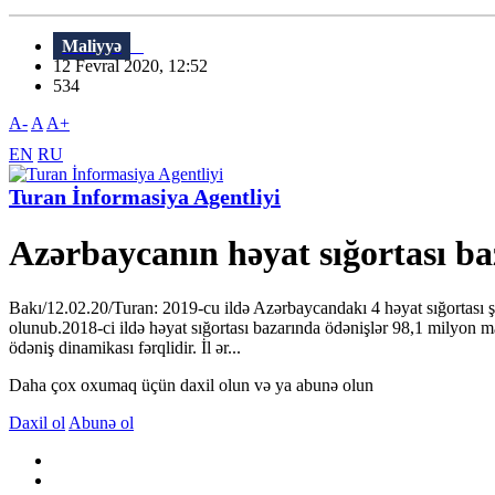
Maliyyə
12 Fevral 2020, 12:52
534
A-
A
A+
EN
RU
Turan İnformasiya Agentliyi
Azərbaycanın həyat sığortası ba
Bakı/12.02.20/Turan: 2019-cu ildə Azərbaycandakı 4 həyat sığortası 
olunub.2018-ci ildə həyat sığortası bazarında ödənişlər 98,1 milyon mana
ödəniş dinamikası fərqlidir. İl ər...
Daha çox oxumaq üçün daxil olun və ya abunə olun
Daxil ol
Abunə ol