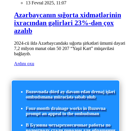
13 Fevral 2025, 11:07
Azərbaycanın sığorta xidmətlərinin
ixracından gəlirləri 23%-dən çox
azalıb
2024-cü ildə Azərbaycandakı sığorta şirkətləri ümumi dəyəri
7,2 milyon manat olan 50 207 “Yaşıl Kart” müqaviləsi
bağlayıb.
Ardını oxu
Buzovnada dörd ay davam edən drenaj işləri
ombudsmana müraciətə səbəb olub
Four-month drainage works in Buzovna
prompt an appeal to the ombudsman
В Бузовна четырехмесячные работы по
водоотводу стали поводом для обращения