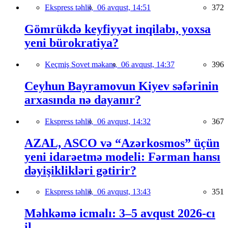
Ekspress təhlil,
06 avqust, 14:51
372
Gömrükdə keyfiyyət inqilabı, yoxsa
yeni bürokratiya?
Keçmiş Sovet məkanı,
06 avqust, 14:37
396
Ceyhun Bayramovun Kiyev səfərinin
arxasında nə dayanır?
Ekspress təhlil,
06 avqust, 14:32
367
AZAL, ASCO və “Azərkosmos” üçün
yeni idarəetmə modeli: Fərman hansı
dəyişiklikləri gətirir?
Ekspress təhlil,
06 avqust, 13:43
351
Məhkəmə icmalı: 3–5 avqust 2026-cı
il