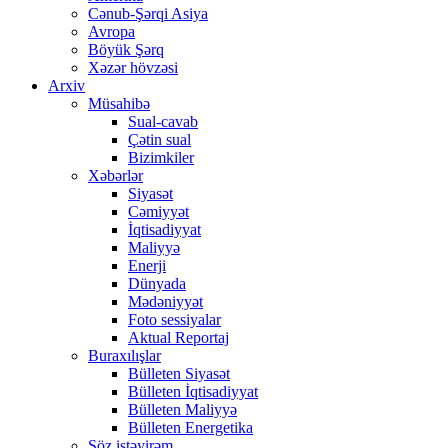
Cənub-Şərqi Asiya
Avropa
Böyük Şərq
Xəzər hövzəsi
Arxiv
Müsahibə
Sual-cavab
Çətin sual
Bizimkiler
Xəbərlər
Siyasət
Cəmiyyət
İqtisadiyyat
Maliyyə
Enerji
Dünyada
Mədəniyyət
Foto sessiyalar
Aktual Reportaj
Buraxılışlar
Bülleten Siyasət
Bülleten İqtisadiyyat
Bülleten Maliyyə
Bülleten Energetika
Söz istəyirəm