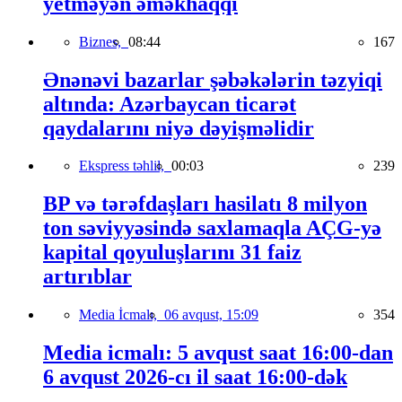
yetməyən əməkhaqqı
Biznes,
08:44
167
Ənənəvi bazarlar şəbəkələrin təzyiqi
altında: Azərbaycan ticarət
qaydalarını niyə dəyişməlidir
Ekspress təhlil,
00:03
239
BP və tərəfdaşları hasilatı 8 milyon
ton səviyyəsində saxlamaqla AÇG-yə
kapital qoyuluşlarını 31 faiz
artırıblar
Media İcmalı,
06 avqust, 15:09
354
Media icmalı: 5 avqust saat 16:00-dan
6 avqust 2026-cı il saat 16:00-dək