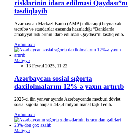
risklərinin idarə edilməsi Qaydası”nı
təsdiqləyib
Azərbaycan Mərkəzi Bankı (AMB) mütərəqqi beynəlxalq
təcrübə və standartlar əsasında hazırladığı “Banklarda
əməliyyat risklərinin idarə edilməsi Qaydası”nı təsdiq edib.
Ardını oxu
Maliyyə
13 Fevral 2025, 11:22
Azərbaycan sosial sığorta
daxilolmalarını 12%-ə yaxın artırıb
2025-ci ilin yanvar ayında Azərbaycanda məcburi dövlət
sosial sığorta haqları 443,4 milyon manat təşkil edib.
Ardını oxu
Maliyyə