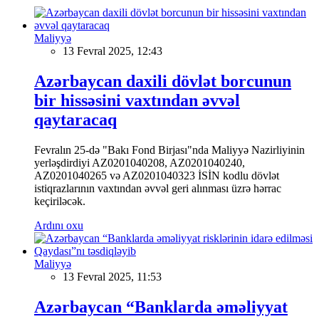
Maliyyə
13 Fevral 2025, 12:43
Azərbaycan daxili dövlət borcunun
bir hissəsini vaxtından əvvəl
qaytaracaq
Fevralın 25-də "Bakı Fond Birjası"nda Maliyyə Nazirliyinin
yerləşdirdiyi AZ0201040208, AZ0201040240,
AZ0201040265 və AZ0201040323 İSİN kodlu dövlət
istiqrazlarının vaxtından əvvəl geri alınması üzrə hərrac
keçiriləcək.
Ardını oxu
Maliyyə
13 Fevral 2025, 11:53
Azərbaycan “Banklarda əməliyyat