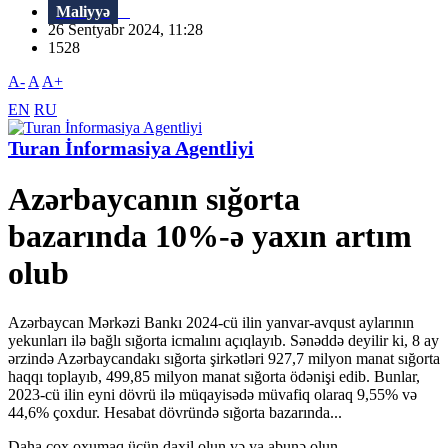
Maliyyə
26 Sentyabr 2024, 11:28
1528
A-
A
A+
EN
RU
Turan İnformasiya Agentliyi
Azərbaycanın sığorta
bazarında 10%-ə yaxın artım
olub
Azərbaycan Mərkəzi Bankı 2024-cü ilin yanvar-avqust aylarının
yekunları ilə bağlı sığorta icmalını açıqlayıb. Sənəddə deyilir ki, 8 ay
ərzində Azərbaycandakı sığorta şirkətləri 927,7 milyon manat sığorta
haqqı toplayıb, 499,85 milyon manat sığorta ödənişi edib. Bunlar,
2023-cü ilin eyni dövrü ilə müqayisədə müvafiq olaraq 9,55% və
44,6% çoxdur. Hesabat dövründə sığorta bazarında...
Daha çox oxumaq üçün daxil olun və ya abunə olun