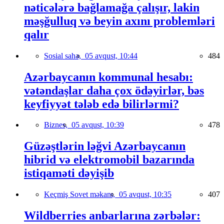
nəticələrə bağlamağa çalışır, lakin
məşğulluq və beyin axını problemləri
qalır
Sosial sahə,
05 avqust, 10:44
484
Azərbaycanın kommunal hesabı:
vətəndaşlar daha çox ödəyirlər, bəs
keyfiyyət tələb edə bilirlərmi?
Biznes,
05 avqust, 10:39
478
Güzəştlərin ləğvi Azərbaycanın
hibrid və elektromobil bazarında
istiqaməti dəyişib
Keçmiş Sovet məkanı,
05 avqust, 10:35
407
Wildberries anbarlarına zərbələr: