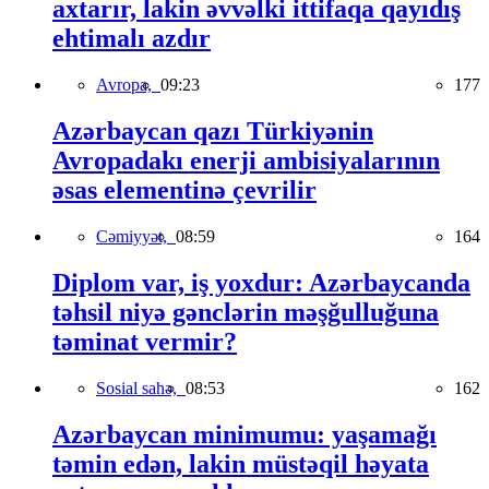
axtarır, lakin əvvəlki ittifaqa qayıdış
ehtimalı azdır
Avropa,
09:23
177
Azərbaycan qazı Türkiyənin
Avropadakı enerji ambisiyalarının
əsas elementinə çevrilir
Cəmiyyət,
08:59
164
Diplom var, iş yoxdur: Azərbaycanda
təhsil niyə gənclərin məşğulluğuna
təminat vermir?
Sosial sahə,
08:53
162
Azərbaycan minimumu: yaşamağı
təmin edən, lakin müstəqil həyata