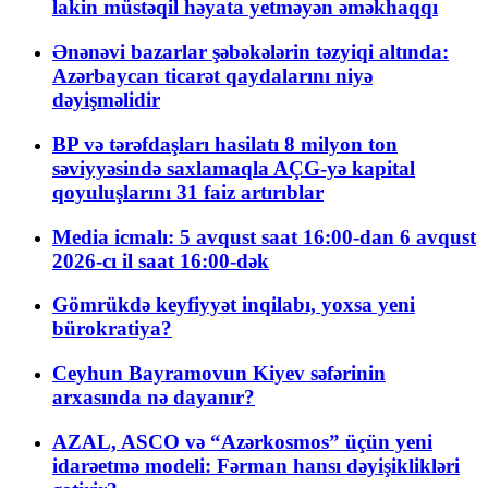
lakin müstəqil həyata yetməyən əməkhaqqı
Ənənəvi bazarlar şəbəkələrin təzyiqi altında:
Azərbaycan ticarət qaydalarını niyə
dəyişməlidir
BP və tərəfdaşları hasilatı 8 milyon ton
səviyyəsində saxlamaqla AÇG-yə kapital
qoyuluşlarını 31 faiz artırıblar
Media icmalı: 5 avqust saat 16:00-dan 6 avqust
2026-cı il saat 16:00-dək
Gömrükdə keyfiyyət inqilabı, yoxsa yeni
bürokratiya?
Ceyhun Bayramovun Kiyev səfərinin
arxasında nə dayanır?
AZAL, ASCO və “Azərkosmos” üçün yeni
idarəetmə modeli: Fərman hansı dəyişiklikləri