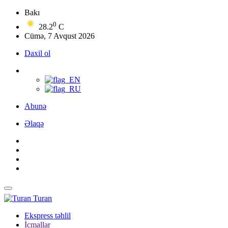
Bakı
0
28.2
C
Cümə, 7 Avqust 2026
Daxil ol
Abunə
Əlaqə
Turan
Ekspress təhlil
İcmallar