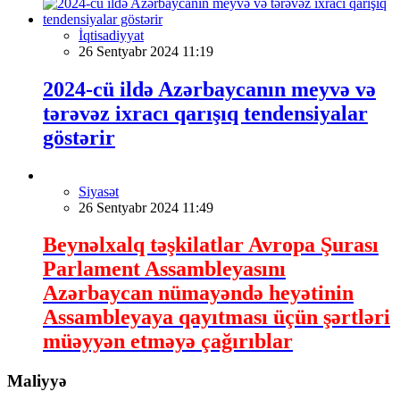
İqtisadiyyat
26 Sentyabr 2024 11:19
2024-cü ildə Azərbaycanın meyvə və
tərəvəz ixracı qarışıq tendensiyalar
göstərir
Siyasət
26 Sentyabr 2024 11:49
Beynəlxalq təşkilatlar Avropa Şurası
Parlament Assambleyasını
Azərbaycan nümayəndə heyətinin
Assambleyaya qayıtması üçün şərtləri
müəyyən etməyə çağırıblar
Maliyyə