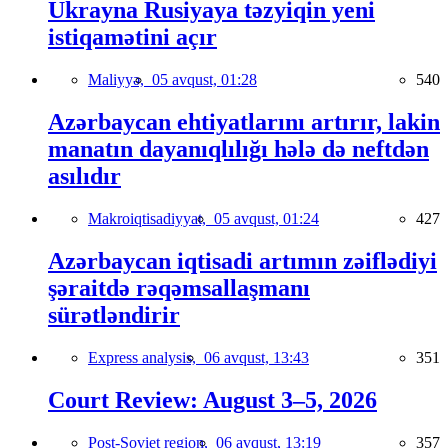
Ukrayna Rusiyaya təzyiqin yeni
istiqamətini açır
Maliyyə,
05 avqust, 01:28
540
Azərbaycan ehtiyatlarını artırır, lakin
manatın dayanıqlılığı hələ də neftdən
asılıdır
Makroiqtisadiyyat,
05 avqust, 01:24
427
Azərbaycan iqtisadi artımın zəiflədiyi
şəraitdə rəqəmsallaşmanı
sürətləndirir
Express analysis,
06 avqust, 13:43
351
Court Review: August 3–5, 2026
Post-Soviet region,
06 avqust, 13:19
357