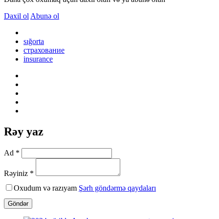
Daxil ol
Abunə ol
sığorta
страхование
insurance
Rəy yaz
Ad *
Rəyiniz *
Oxudum və razıyam
Şərh göndərmə qaydaları
Göndər