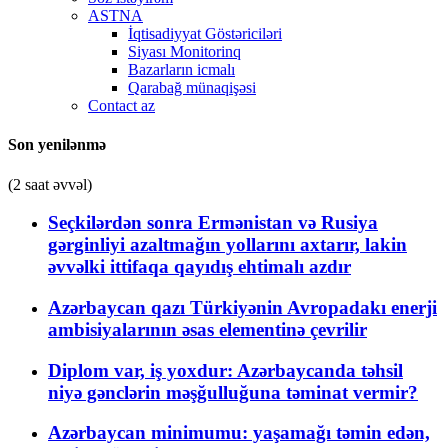
ASTNA
İqtisadiyyat Göstəriciləri
Siyası Monitorinq
Bazarların icmalı
Qarabağ münaqişəsi
Contact az
Son yenilənmə
(2 saat əvvəl)
Seçkilərdən sonra Ermənistan və Rusiya
gərginliyi azaltmağın yollarını axtarır, lakin
əvvəlki ittifaqa qayıdış ehtimalı azdır
Azərbaycan qazı Türkiyənin Avropadakı enerji
ambisiyalarının əsas elementinə çevrilir
Diplom var, iş yoxdur: Azərbaycanda təhsil
niyə gənclərin məşğulluğuna təminat vermir?
Azərbaycan minimumu: yaşamağı təmin edən,