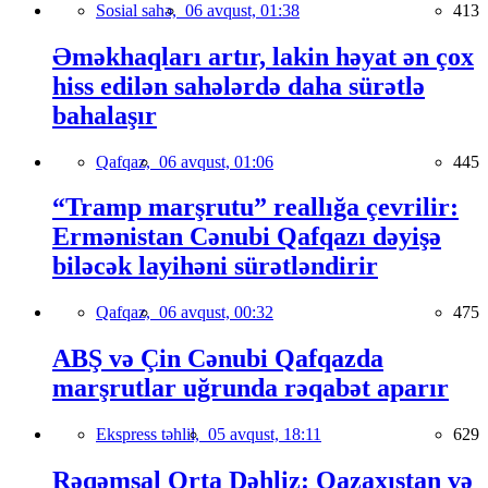
Sosial sahə,
06 avqust, 01:38
413
Əməkhaqları artır, lakin həyat ən çox
hiss edilən sahələrdə daha sürətlə
bahalaşır
Qafqaz,
06 avqust, 01:06
445
“Tramp marşrutu” reallığa çevrilir:
Ermənistan Cənubi Qafqazı dəyişə
biləcək layihəni sürətləndirir
Qafqaz,
06 avqust, 00:32
475
ABŞ və Çin Cənubi Qafqazda
marşrutlar uğrunda rəqabət aparır
Ekspress təhlil,
05 avqust, 18:11
629
Rəqəmsal Orta Dəhliz: Qazaxıstan və