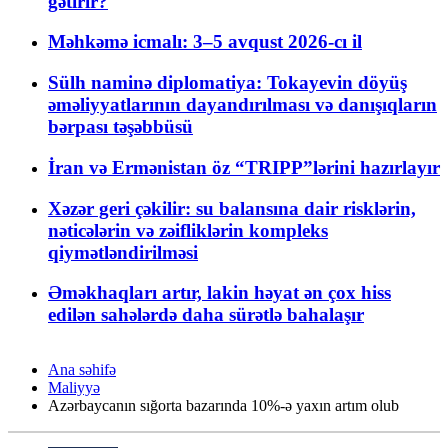
gətirir?
Məhkəmə icmalı: 3–5 avqust 2026-cı il
Sülh naminə diplomatiya: Tokayevin döyüş
əməliyyatlarının dayandırılması və danışıqların
bərpası təşəbbüsü
İran və Ermənistan öz “TRIPP”lərini hazırlayır
Xəzər geri çəkilir: su balansına dair risklərin,
nəticələrin və zəifliklərin kompleks
qiymətləndirilməsi
Əməkhaqları artır, lakin həyat ən çox hiss
edilən sahələrdə daha sürətlə bahalaşır
Ana səhifə
Maliyyə
Azərbaycanın sığorta bazarında 10%-ə yaxın artım olub