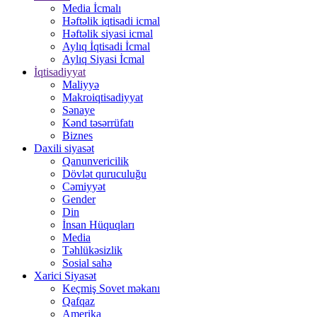
Media İcmalı
Həftəlik iqtisadi icmal
Həftəlik siyasi icmal
Aylıq İqtisadi İcmal
Aylıq Siyasi İcmal
İqtisadiyyat
Maliyyə
Makroiqtisadiyyat
Sənaye
Kənd təsərrüfatı
Biznes
Daxili siyasət
Qanunvericilik
Dövlət quruculuğu
Cəmiyyət
Gender
Din
İnsan Hüquqları
Media
Təhlükəsizlik
Sosial sahə
Xarici Siyasət
Keçmiş Sovet məkanı
Qafqaz
Amerika