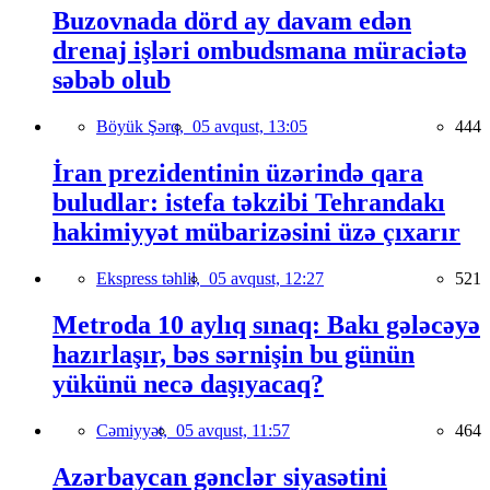
Buzovnada dörd ay davam edən
drenaj işləri ombudsmana müraciətə
səbəb olub
Böyük Şərq,
05 avqust, 13:05
444
İran prezidentinin üzərində qara
buludlar: istefa təkzibi Tehrandakı
hakimiyyət mübarizəsini üzə çıxarır
Ekspress təhlil,
05 avqust, 12:27
521
Metroda 10 aylıq sınaq: Bakı gələcəyə
hazırlaşır, bəs sərnişin bu günün
yükünü necə daşıyacaq?
Cəmiyyət,
05 avqust, 11:57
464
Azərbaycan gənclər siyasətini