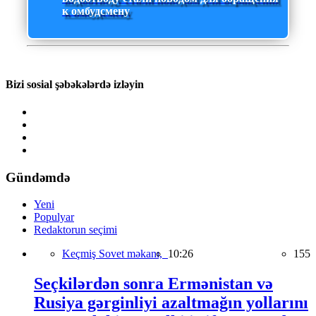
к омбудсмену
Bizi sosial şəbəkələrdə izləyin
Gündəmdə
Yeni
Populyar
Redaktorun seçimi
Keçmiş Sovet məkanı,
10:26
155
Seçkilərdən sonra Ermənistan və
Rusiya gərginliyi azaltmağın yollarını