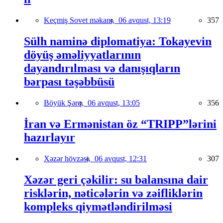
Keçmiş Sovet məkanı,
06 avqust, 13:19
357
Sülh naminə diplomatiya: Tokayevin
döyüş əməliyyatlarının
dayandırılması və danışıqların
bərpası təşəbbüsü
Böyük Şərq,
06 avqust, 13:05
356
İran və Ermənistan öz “TRIPP”lərini
hazırlayır
Xəzər hövzəsi,
06 avqust, 12:31
307
Xəzər geri çəkilir: su balansına dair
risklərin, nəticələrin və zəifliklərin
kompleks qiymətləndirilməsi