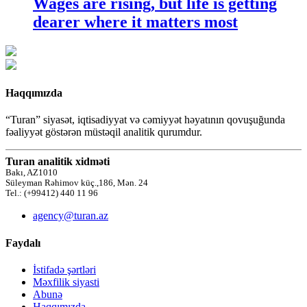
Wages are rising, but life is getting
dearer where it matters most
Haqqımızda
“Turan” siyasət, iqtisadiyyat və cəmiyyət həyatının qovuşuğunda
fəaliyyət göstərən müstəqil analitik qurumdur.
Turan analitik xidməti
Bakı, AZ1010
Süleyman Rəhimov küç.,186, Mən. 24
Tel.: (+99412) 440 11 96
agency@turan.az
Faydalı
İstifadə şərtləri
Məxfilik siyasti
Abunə
Haqqımızda