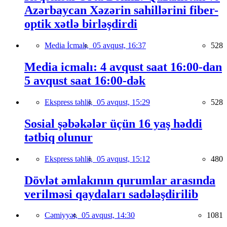
Azərbaycan Xəzərin sahillərini fiber-
optik xətlə birləşdirdi
Media İcmalı,
05 avqust, 16:37
528
Media icmalı: 4 avqust saat 16:00-dan
5 avqust saat 16:00-dək
Ekspress təhlil,
05 avqust, 15:29
528
Sosial şəbəkələr üçün 16 yaş həddi
tətbiq olunur
Ekspress təhlil,
05 avqust, 15:12
480
Dövlət əmlakının qurumlar arasında
verilməsi qaydaları sadələşdirilib
Cəmiyyət,
05 avqust, 14:30
1081