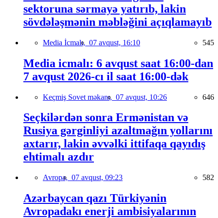
sektoruna sərmayə yatırıb, lakin
sövdələşmənin məbləğini açıqlamayıb
Media İcmalı,
07 avqust, 16:10
545
Media icmalı: 6 avqust saat 16:00-dan
7 avqust 2026-cı il saat 16:00-dək
Keçmiş Sovet məkanı,
07 avqust, 10:26
646
Seçkilərdən sonra Ermənistan və
Rusiya gərginliyi azaltmağın yollarını
axtarır, lakin əvvəlki ittifaqa qayıdış
ehtimalı azdır
Avropa,
07 avqust, 09:23
582
Azərbaycan qazı Türkiyənin
Avropadakı enerji ambisiyalarının