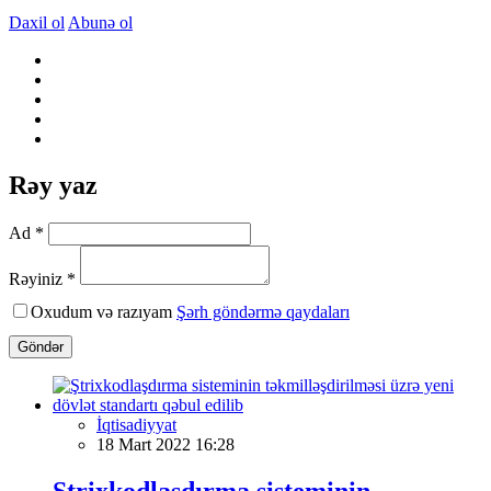
Daxil ol
Abunə ol
Rəy yaz
Ad *
Rəyiniz *
Oxudum və razıyam
Şərh göndərmə qaydaları
Göndər
İqtisadiyyat
18 Mart 2022 16:28
Ştrixkodlaşdırma sisteminin