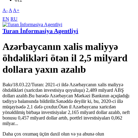
A-
A
A+
EN
RU
Turan İnformasiya Agentliyi
Azərbaycanın xalis maliyyə
öhdəlikləri ötən il 2,5 milyard
dollara yaxın azalıb
Bakı/18.03.22/Turan: 2021-ci ildə Azərbaycanın xalis maliyyə
öhdəlikləri (xaricdən investisiya qoyuluşu) 2,489 milyard ABŞ
dolları azalıb.Bu barədə Azərbaycan Mərkəzi Bankının açıqladığı
tədiyyə balansında bildirilir.Sənəddə deyilir ki, bu, 2020-ci illə
müqayisədə 2,1 dəfə çoxdur.Ötən il Azərbaycana xaricdən
yönəldilmiş birbaşa investisiyalar 2,165 milyard dollar azalıb, neft
bonusu 0,457 milyard dollar artıb, portfel investisiyaları 0,062
milyar...
Daha çox oxumaq üçün daxil olun və ya abunə olun