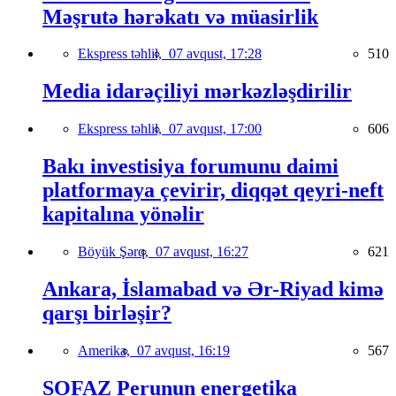
Məşrutə hərəkatı və müasirlik
Ekspress təhlil,
07 avqust, 17:28
510
Media idarəçiliyi mərkəzləşdirilir
Ekspress təhlil,
07 avqust, 17:00
606
Bakı investisiya forumunu daimi
platformaya çevirir, diqqət qeyri-neft
kapitalına yönəlir
Böyük Şərq,
07 avqust, 16:27
621
Ankara, İslamabad və Ər-Riyad kimə
qarşı birləşir?
Amerika,
07 avqust, 16:19
567
SOFAZ Perunun energetika