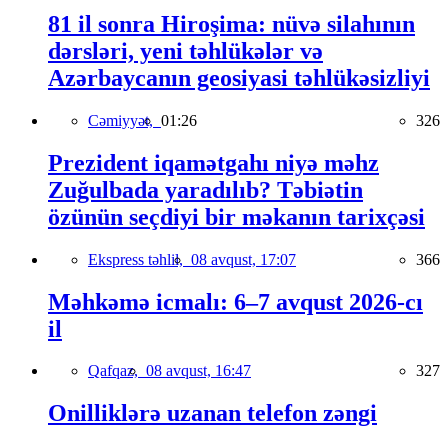
81 il sonra Hiroşima: nüvə silahının
dərsləri, yeni təhlükələr və
Azərbaycanın geosiyasi təhlükəsizliyi
Cəmiyyət,
01:26
326
Prezident iqamətgahı niyə məhz
Zuğulbada yaradılıb? Təbiətin
özünün seçdiyi bir məkanın tarixçəsi
Ekspress təhlil,
08 avqust, 17:07
366
Məhkəmə icmalı: 6–7 avqust 2026-cı
il
Qafqaz,
08 avqust, 16:47
327
Onilliklərə uzanan telefon zəngi