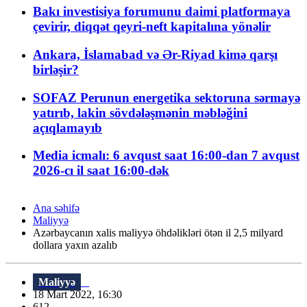
Bakı investisiya forumunu daimi platformaya
çevirir, diqqət qeyri-neft kapitalına yönəlir
Ankara, İslamabad və Ər-Riyad kimə qarşı
birləşir?
SOFAZ Perunun energetika sektoruna sərmayə
yatırıb, lakin sövdələşmənin məbləğini
açıqlamayıb
Media icmalı: 6 avqust saat 16:00-dan 7 avqust
2026-cı il saat 16:00-dək
Ana səhifə
Maliyyə
Azərbaycanın xalis maliyyə öhdəlikləri ötən il 2,5 milyard
dollara yaxın azalıb
Maliyyə
18 Mart 2022, 16:30
612