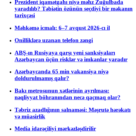
Prezident iqamətgahı niyə məhz Zuğulbada
yaradılıb? Təbiətin özünün seçdiyi bir məkanın
tarixçəsi
Məhkəmə icmalı: 6–7 avqust 2026-cı il
Onilliklərə uzanan telefon zəngi
ABŞ-ın Rusiyaya qarşı yeni sanksiyaları
Azərbaycan üçün risklər və imkanlar yaradır
Azərbaycanda 65 min vakansiya niyə
doldurulmamış qalır?
Bakı metrosunun xətlərinin ayrılması:
nəqliyyat böhranından necə qaçmaq olar?
Təbriz azadlığının salnaməsi: Məşrutə hərəkatı
və müasirlik
Media idarəçiliyi mərkəzləşdirilir