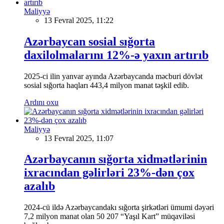
Maliyyə
13 Fevral 2025, 11:22
Azərbaycan sosial sığorta
daxilolmalarını 12%-ə yaxın artırıb
2025-ci ilin yanvar ayında Azərbaycanda məcburi dövlət
sosial sığorta haqları 443,4 milyon manat təşkil edib.
Ardını oxu
Maliyyə
13 Fevral 2025, 11:07
Azərbaycanın sığorta xidmətlərinin
ixracından gəlirləri 23%-dən çox
azalıb
2024-cü ildə Azərbaycandakı sığorta şirkətləri ümumi dəyəri
7,2 milyon manat olan 50 207 “Yaşıl Kart” müqaviləsi