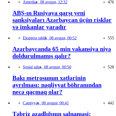
Amerika,
08 avqust, 12:32
476
ABŞ-ın Rusiyaya qarşı yeni
sanksiyaları Azərbaycan üçün risklər
və imkanlar yaradır
Ekspress təhlil,
08 avqust, 00:52
555
Azərbaycanda 65 min vakansiya niyə
doldurulmamış qalır?
Sosial sahə,
08 avqust, 00:50
528
Bakı metrosunun xətlərinin
ayrılması: nəqliyyat böhranından
necə qaçmaq olar?
Cəmiyyət,
08 avqust, 00:41
442
Təbriz azadlığının salnaməsi: