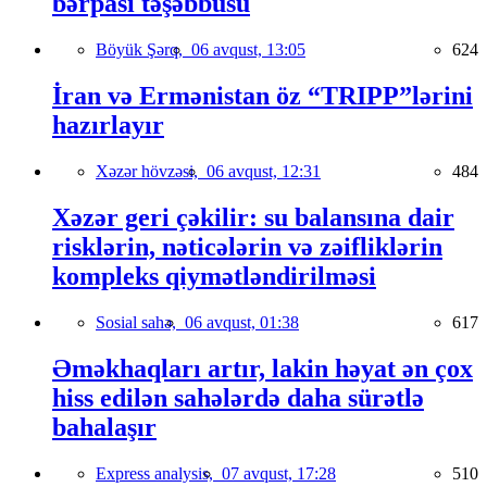
bərpası təşəbbüsü
Böyük Şərq,
06 avqust, 13:05
624
İran və Ermənistan öz “TRIPP”lərini
hazırlayır
Xəzər hövzəsi,
06 avqust, 12:31
484
Xəzər geri çəkilir: su balansına dair
risklərin, nəticələrin və zəifliklərin
kompleks qiymətləndirilməsi
Sosial sahə,
06 avqust, 01:38
617
Əməkhaqları artır, lakin həyat ən çox
hiss edilən sahələrdə daha sürətlə
bahalaşır
Express analysis,
07 avqust, 17:28
510