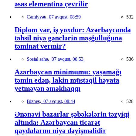
əsas elementinə çevrilir
Cəmiyyət,
07 avqust, 08:59
532
Diplom var, iş yoxdur: Azərbaycanda
təhsil niyə gənclərin məşğulluğuna
təminat vermir?
Sosial sahə,
07 avqust, 08:53
536
Azərbaycan minimumu: yaşamağı
təmin edən, lakin müstəqil həyata
yetməyən əməkhaqqı
Biznes,
07 avqust, 08:44
528
Ənənəvi bazarlar şəbəkələrin təzyiqi
altında: Azərbaycan ticarət
qaydalarını niyə dəyişməlidir