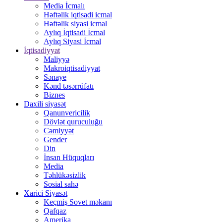
Media İcmalı
Həftəlik iqtisadi icmal
Həftəlik siyasi icmal
Aylıq İqtisadi İcmal
Aylıq Siyasi İcmal
İqtisadiyyat
Maliyyə
Makroiqtisadiyyat
Sənaye
Kənd təsərrüfatı
Biznes
Daxili siyasət
Qanunvericilik
Dövlət quruculuğu
Cəmiyyət
Gender
Din
İnsan Hüquqları
Media
Təhlükəsizlik
Sosial sahə
Xarici Siyasət
Keçmiş Sovet məkanı
Qafqaz
Amerika