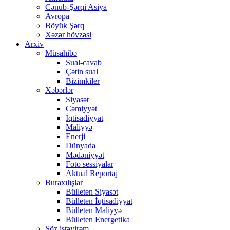
Cənub-Şərqi Asiya
Avropa
Böyük Şərq
Xəzər hövzəsi
Arxiv
Müsahibə
Sual-cavab
Çətin sual
Bizimkiler
Xəbərlər
Siyasət
Cəmiyyət
İqtisadiyyat
Maliyyə
Enerji
Dünyada
Mədəniyyət
Foto sessiyalar
Aktual Reportaj
Buraxılışlar
Bülleten Siyasət
Bülleten İqtisadiyyat
Bülleten Maliyyə
Bülleten Energetika
Söz istəyirəm