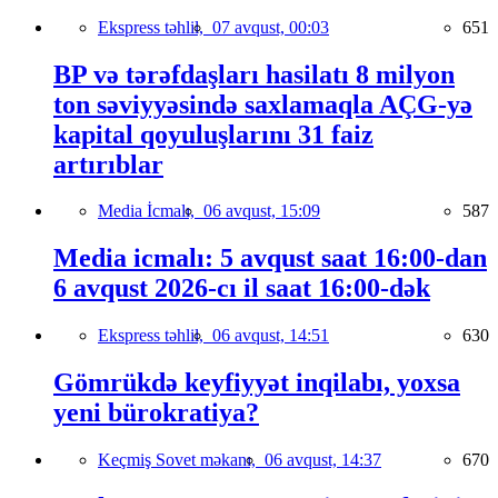
Ekspress təhlil,
07 avqust, 00:03
651
BP və tərəfdaşları hasilatı 8 milyon
ton səviyyəsində saxlamaqla AÇG-yə
kapital qoyuluşlarını 31 faiz
artırıblar
Media İcmalı,
06 avqust, 15:09
587
Media icmalı: 5 avqust saat 16:00-dan
6 avqust 2026-cı il saat 16:00-dək
Ekspress təhlil,
06 avqust, 14:51
630
Gömrükdə keyfiyyət inqilabı, yoxsa
yeni bürokratiya?
Keçmiş Sovet məkanı,
06 avqust, 14:37
670