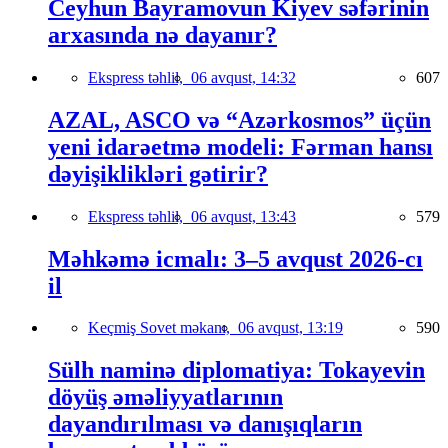
Ceyhun Bayramovun Kiyev səfərinin
arxasında nə dayanır?
Ekspress təhlil,
06 avqust, 14:32
607
AZAL, ASCO və “Azərkosmos” üçün
yeni idarəetmə modeli: Fərman hansı
dəyişiklikləri gətirir?
Ekspress təhlil,
06 avqust, 13:43
579
Məhkəmə icmalı: 3–5 avqust 2026-cı
il
Keçmiş Sovet məkanı,
06 avqust, 13:19
590
Sülh naminə diplomatiya: Tokayevin
döyüş əməliyyatlarının
dayandırılması və danışıqların