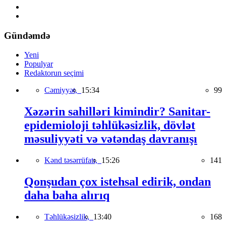
Gündəmdə
Yeni
Populyar
Redaktorun seçimi
Cəmiyyət,
15:34
99
Xəzərin sahilləri kimindir? Sanitar-
epidemioloji təhlükəsizlik, dövlət
məsuliyyəti və vətəndaş davranışı
Kənd təsərrüfatı,
15:26
141
Qonşudan çox istehsal edirik, ondan
daha baha alırıq
Təhlükəsizlik,
13:40
168