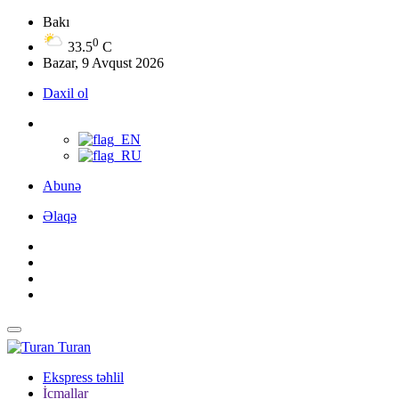
Bakı
0
33.5
C
Bazar, 9 Avqust 2026
Daxil ol
Abunə
Əlaqə
Turan
Ekspress təhlil
İcmallar