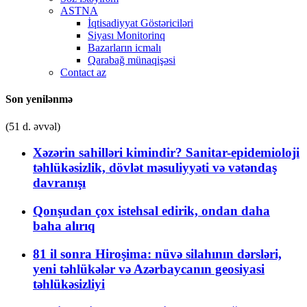
ASTNA
İqtisadiyyat Göstəriciləri
Siyası Monitorinq
Bazarların icmalı
Qarabağ münaqişəsi
Contact az
Son yenilənmə
(51 d. əvvəl)
Xəzərin sahilləri kimindir? Sanitar-epidemioloji
təhlükəsizlik, dövlət məsuliyyəti və vətəndaş
davranışı
Qonşudan çox istehsal edirik, ondan daha
baha alırıq
81 il sonra Hiroşima: nüvə silahının dərsləri,
yeni təhlükələr və Azərbaycanın geosiyasi
təhlükəsizliyi