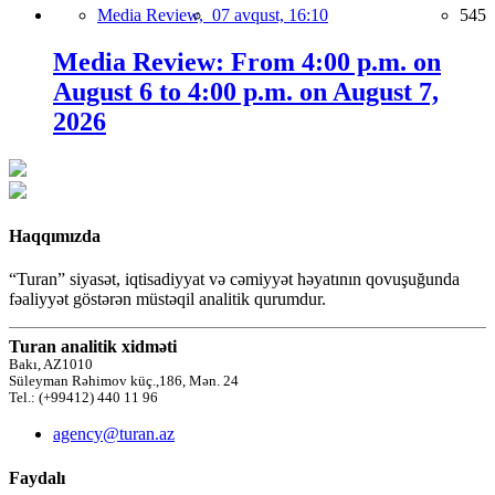
Media Review,
07 avqust, 16:10
545
Media Review: From 4:00 p.m. on
August 6 to 4:00 p.m. on August 7,
2026
Haqqımızda
“Turan” siyasət, iqtisadiyyat və cəmiyyət həyatının qovuşuğunda
fəaliyyət göstərən müstəqil analitik qurumdur.
Turan analitik xidməti
Bakı, AZ1010
Süleyman Rəhimov küç.,186, Mən. 24
Tel.: (+99412) 440 11 96
agency@turan.az
Faydalı