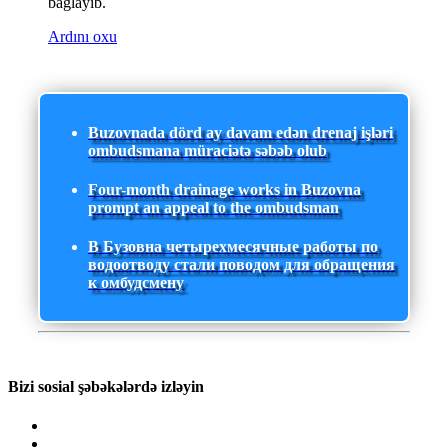
bağlayıb.
Ardını oxu
Buzovnada dörd ay davam edən drenaj işləri
ombudsmana müraciətə səbəb olub
Four-month drainage works in Buzovna
prompt an appeal to the ombudsman
В Бузовна четырехмесячные работы по
водоотводу стали поводом для обращения
к омбудсмену
Bizi sosial şəbəkələrdə izləyin