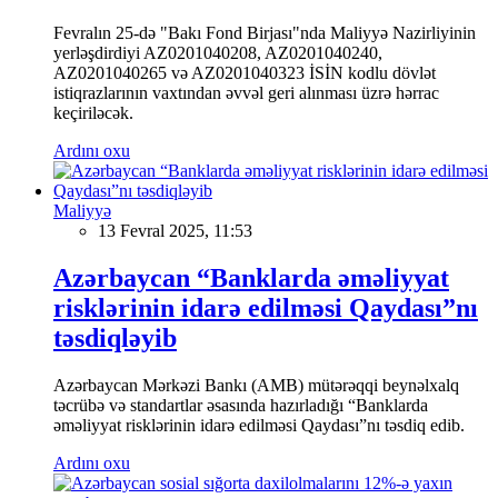
Fevralın 25-də "Bakı Fond Birjası"nda Maliyyə Nazirliyinin
yerləşdirdiyi AZ0201040208, AZ0201040240,
AZ0201040265 və AZ0201040323 İSİN kodlu dövlət
istiqrazlarının vaxtından əvvəl geri alınması üzrə hərrac
keçiriləcək.
Ardını oxu
Maliyyə
13 Fevral 2025, 11:53
Azərbaycan “Banklarda əməliyyat
risklərinin idarə edilməsi Qaydası”nı
təsdiqləyib
Azərbaycan Mərkəzi Bankı (AMB) mütərəqqi beynəlxalq
təcrübə və standartlar əsasında hazırladığı “Banklarda
əməliyyat risklərinin idarə edilməsi Qaydası”nı təsdiq edib.
Ardını oxu