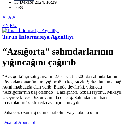
13 Dekabr 2024, 16:29
1639
A-
A
A+
EN
RU
Turan İnformasiya Agentliyi
“Azsığorta” səhmdarlarının
yığıncağını çağırıb
“Azsığorta” şirkəti yanvarın 27-si, saat 15:00-da səhmdarlarının
növbədənkənar ümumi yığıncağını keçirəcək. Şirkət bununla bağlı
rəsmi mətbuatda elan verib. Elanda deyilir ki, yığıncaq
“Azsığorta”nın baş ofisində - Bakı şəhəri, Səbail rayonu, Mikayıl
Useynov küçəsi, 63 ünvanında olacaq. Səhmdarların hansı
məsələləri müzakirə edəcəyi açıqlanmayıb.
Daha çox oxumaq üçün daxil olun və ya abunə olun
Daxil ol
Abunə ol