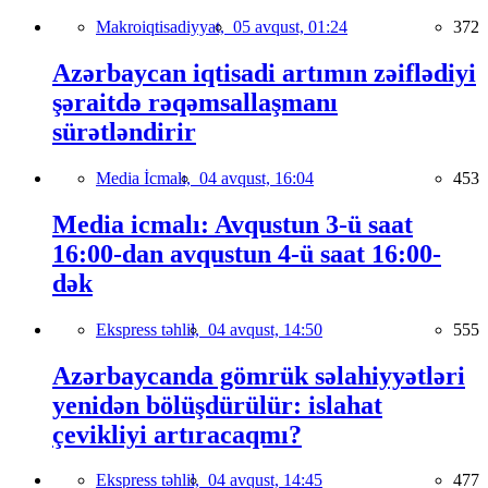
Makroiqtisadiyyat,
05 avqust, 01:24
372
Azərbaycan iqtisadi artımın zəiflədiyi
şəraitdə rəqəmsallaşmanı
sürətləndirir
Media İcmalı,
04 avqust, 16:04
453
Media icmalı: Avqustun 3-ü saat
16:00-dan avqustun 4-ü saat 16:00-
dək
Ekspress təhlil,
04 avqust, 14:50
555
Azərbaycanda gömrük səlahiyyətləri
yenidən bölüşdürülür: islahat
çevikliyi artıracaqmı?
Ekspress təhlil,
04 avqust, 14:45
477