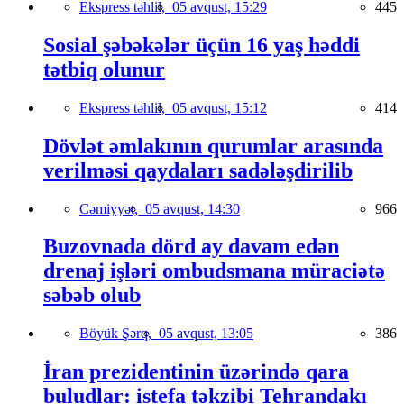
Ekspress təhlil,
05 avqust, 15:29
445
Sosial şəbəkələr üçün 16 yaş həddi
tətbiq olunur
Ekspress təhlil,
05 avqust, 15:12
414
Dövlət əmlakının qurumlar arasında
verilməsi qaydaları sadələşdirilib
Cəmiyyət,
05 avqust, 14:30
966
Buzovnada dörd ay davam edən
drenaj işləri ombudsmana müraciətə
səbəb olub
Böyük Şərq,
05 avqust, 13:05
386
İran prezidentinin üzərində qara
buludlar: istefa təkzibi Tehrandakı