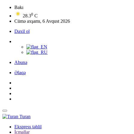
Bakı
0
28.3
C
Cümə axşamı, 6 Avqust 2026
Daxil ol
Abunə
Əlaqə
Turan
Ekspress təhlil
İcmallar