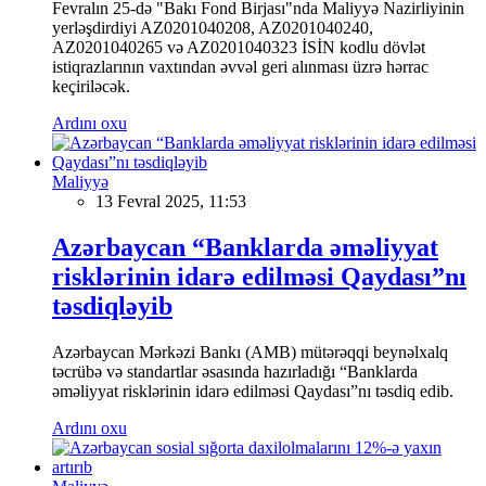
Fevralın 25-də "Bakı Fond Birjası"nda Maliyyə Nazirliyinin
yerləşdirdiyi AZ0201040208, AZ0201040240,
AZ0201040265 və AZ0201040323 İSİN kodlu dövlət
istiqrazlarının vaxtından əvvəl geri alınması üzrə hərrac
keçiriləcək.
Ardını oxu
Maliyyə
13 Fevral 2025, 11:53
Azərbaycan “Banklarda əməliyyat
risklərinin idarə edilməsi Qaydası”nı
təsdiqləyib
Azərbaycan Mərkəzi Bankı (AMB) mütərəqqi beynəlxalq
təcrübə və standartlar əsasında hazırladığı “Banklarda
əməliyyat risklərinin idarə edilməsi Qaydası”nı təsdiq edib.
Ardını oxu