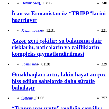
Böyük Şərq,
13:05
240
İran və Ermənistan öz “TRIPP”lərini
hazırlayır
Xəzər hövzəsi,
12:31
221
Xəzər geri çəkilir: su balansına dair
risklərin, nəticələrin və zəifliklərin
kompleks qiymətləndirilməsi
Sosial sahə,
01:38
329
Əməkhaqları artır, lakin həyat ən çox
hiss edilən sahələrdə daha sürətlə
bahalaşır
Qafqaz,
01:06
357
“Tramp marşrutu” reallığa çevrilir: