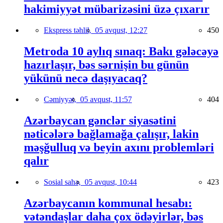
hakimiyyət mübarizəsini üzə çıxarır
Ekspress təhlil,
05 avqust, 12:27
450
Metroda 10 aylıq sınaq: Bakı gələcəyə
hazırlaşır, bəs sərnişin bu günün
yükünü necə daşıyacaq?
Cəmiyyət,
05 avqust, 11:57
404
Azərbaycan gənclər siyasətini
nəticələrə bağlamağa çalışır, lakin
məşğulluq və beyin axını problemləri
qalır
Sosial sahə,
05 avqust, 10:44
423
Azərbaycanın kommunal hesabı:
vətəndaşlar daha çox ödəyirlər, bəs