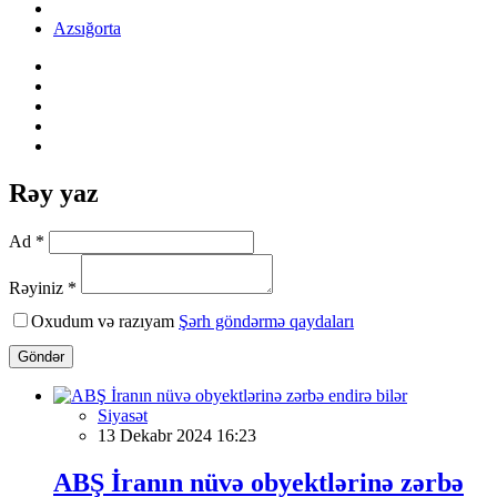
Azsığorta
Rəy yaz
Ad *
Rəyiniz *
Oxudum və razıyam
Şərh göndərmə qaydaları
Göndər
Siyasət
13 Dekabr 2024 16:23
ABŞ İranın nüvə obyektlərinə zərbə