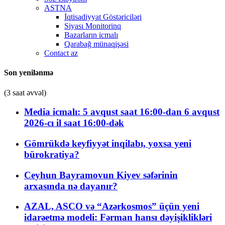
ASTNA
İqtisadiyyat Göstəriciləri
Siyası Monitorinq
Bazarların icmalı
Qarabağ münaqişəsi
Contact az
Son yenilənmə
(3 saat əvvəl)
Media icmalı: 5 avqust saat 16:00-dan 6 avqust
2026-cı il saat 16:00-dək
Gömrükdə keyfiyyət inqilabı, yoxsa yeni
bürokratiya?
Ceyhun Bayramovun Kiyev səfərinin
arxasında nə dayanır?
AZAL, ASCO və “Azərkosmos” üçün yeni
idarəetmə modeli: Fərman hansı dəyişiklikləri