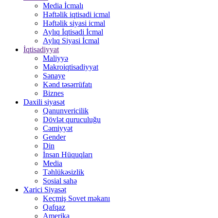
Media İcmalı
Həftəlik iqtisadi icmal
Həftəlik siyasi icmal
Aylıq İqtisadi İcmal
Aylıq Siyasi İcmal
İqtisadiyyat
Maliyyə
Makroiqtisadiyyat
Sənaye
Kənd təsərrüfatı
Biznes
Daxili siyasət
Qanunvericilik
Dövlət quruculuğu
Cəmiyyət
Gender
Din
İnsan Hüquqları
Media
Təhlükəsizlik
Sosial sahə
Xarici Siyasət
Keçmiş Sovet məkanı
Qafqaz
Amerika