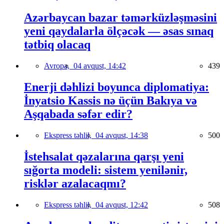
Azərbaycan bazar təmərküzləşməsini
yeni qaydalarla ölçəcək — əsas sınaq
tətbiq olacaq
Avropa,
04 avqust, 14:42
439
Enerji dəhlizi boyunca diplomatiya:
İnyatsio Kassis nə üçün Bakıya və
Aşqabada səfər edir?
Ekspress təhlil,
04 avqust, 14:38
500
İstehsalat qəzalarına qarşı yeni
sığorta modeli: sistem yenilənir,
risklər azalacaqmı?
Ekspress təhlil,
04 avqust, 12:42
508