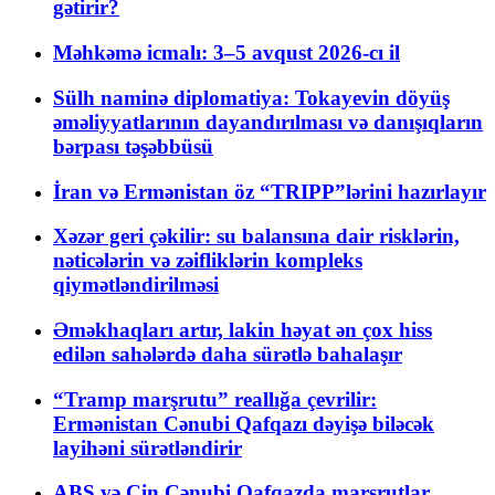
gətirir?
Məhkəmə icmalı: 3–5 avqust 2026-cı il
Sülh naminə diplomatiya: Tokayevin döyüş
əməliyyatlarının dayandırılması və danışıqların
bərpası təşəbbüsü
İran və Ermənistan öz “TRIPP”lərini hazırlayır
Xəzər geri çəkilir: su balansına dair risklərin,
nəticələrin və zəifliklərin kompleks
qiymətləndirilməsi
Əməkhaqları artır, lakin həyat ən çox hiss
edilən sahələrdə daha sürətlə bahalaşır
“Tramp marşrutu” reallığa çevrilir:
Ermənistan Cənubi Qafqazı dəyişə biləcək
layihəni sürətləndirir
ABŞ və Çin Cənubi Qafqazda marşrutlar