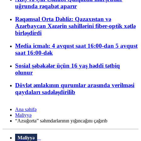
uğrunda rəqabət aparır
Rəqəmsal Orta Dəhliz: Qazaxıstan və
Azərbaycan Xəzərin sahillərini fiber-optik xətlə
birləşdirdi
Media icmalı: 4 avqust saat 16:00-dan 5 avqust
saat 16:00-dək
Sosial şəbəkələr üçün 16 yaş həddi tətbiq
olunur
Dövlət əmlakının qurumlar arasında verilməsi
qaydaları sadələşdirilib
Ana səhifə
Maliyyə
“Azsığorta” səhmdarlarının yığıncağını çağırıb
Maliyyə