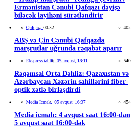
Ermənistan Cənubi Qafqazı dəyişə
biləcək layihəni sürətləndirir
Qafqaz,
00:32
402
ABŞ və Çin Cənubi Qafqazda
marşrutlar uğrunda rəqabət aparır
Ekspress təhlil,
05 avqust, 18:11
540
Rəqəmsal Orta Dəhliz: Qazaxıstan və
Azərbaycan Xəzərin sahillərini fiber-
optik xətlə birləşdirdi
Media İcmalı,
05 avqust, 16:37
454
Media icmalı: 4 avqust saat 16:00-dan
5 avqust saat 16:00-dək