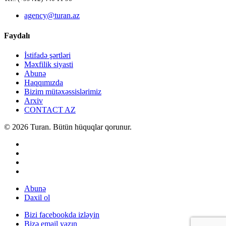
agency@turan.az
Faydalı
İstifadə şərtləri
Məxfilik siyasti
Abunə
Haqqımızda
Bizim mütəxəssislərimiz
Arxiv
CONTACT AZ
© 2026 Turan. Bütün hüquqlar qorunur.
Abunə
Daxil ol
Bizi facebookda izləyin
Bizə email yazın