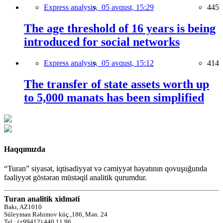
Express analysis,
05 avqust, 15:29
445
The age threshold of 16 years is being
introduced for social networks
Express analysis,
05 avqust, 15:12
414
The transfer of state assets worth up
to 5,000 manats has been simplified
Haqqımızda
“Turan” siyasət, iqtisadiyyat və cəmiyyət həyatının qovuşuğunda
fəaliyyət göstərən müstəqil analitik qurumdur.
Turan analitik xidməti
Bakı, AZ1010
Süleyman Rəhimov küç.,186, Mən. 24
Tel.: (+99412) 440 11 96