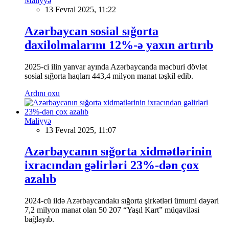
Maliyyə
13 Fevral 2025, 11:22
Azərbaycan sosial sığorta
daxilolmalarını 12%-ə yaxın artırıb
2025-ci ilin yanvar ayında Azərbaycanda məcburi dövlət
sosial sığorta haqları 443,4 milyon manat təşkil edib.
Ardını oxu
Maliyyə
13 Fevral 2025, 11:07
Azərbaycanın sığorta xidmətlərinin
ixracından gəlirləri 23%-dən çox
azalıb
2024-cü ildə Azərbaycandakı sığorta şirkətləri ümumi dəyəri
7,2 milyon manat olan 50 207 “Yaşıl Kart” müqaviləsi
bağlayıb.