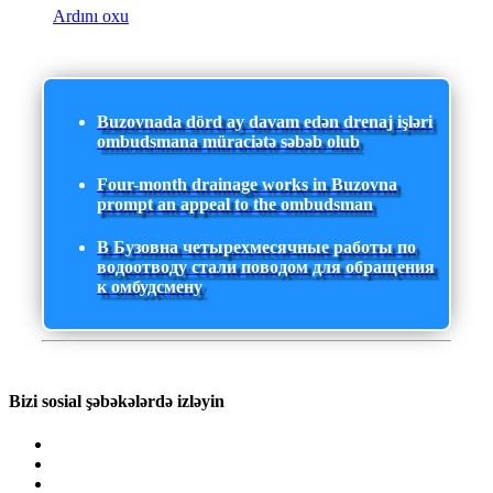
Ardını oxu
Buzovnada dörd ay davam edən drenaj işləri
ombudsmana müraciətə səbəb olub
Four-month drainage works in Buzovna
prompt an appeal to the ombudsman
В Бузовна четырехмесячные работы по
водоотводу стали поводом для обращения
к омбудсмену
Bizi sosial şəbəkələrdə izləyin