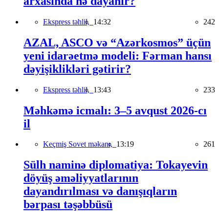
arxasında nə dayanır?
Ekspress təhlil,
14:32
242
AZAL, ASCO və “Azərkosmos” üçün
yeni idarəetmə modeli: Fərman hansı
dəyişiklikləri gətirir?
Ekspress təhlil,
13:43
233
Məhkəmə icmalı: 3–5 avqust 2026-cı
il
Keçmiş Sovet məkanı,
13:19
261
Sülh naminə diplomatiya: Tokayevin
döyüş əməliyyatlarının
dayandırılması və danışıqların
bərpası təşəbbüsü