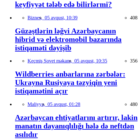
keyfiyyət tələb edə bilirlərmi?
Biznes,
05 avqust, 10:39
408
Güzəştlərin ləğvi Azərbaycanın
hibrid və elektromobil bazarında
istiqaməti dəyişib
Keçmiş Sovet məkanı,
05 avqust, 10:35
356
Wildberries anbarlarına zərbələr:
Ukrayna Rusiyaya təzyiqin yeni
istiqamətini açır
Maliyyə,
05 avqust, 01:28
480
Azərbaycan ehtiyatlarını artırır, lakin
manatın dayanıqlılığı hələ də neftdən
asılıdır