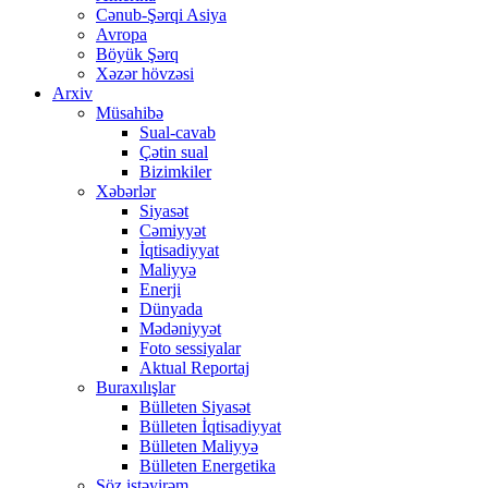
Cənub-Şərqi Asiya
Avropa
Böyük Şərq
Xəzər hövzəsi
Arxiv
Müsahibə
Sual-cavab
Çətin sual
Bizimkiler
Xəbərlər
Siyasət
Cəmiyyət
İqtisadiyyat
Maliyyə
Enerji
Dünyada
Mədəniyyət
Foto sessiyalar
Aktual Reportaj
Buraxılışlar
Bülleten Siyasət
Bülleten İqtisadiyyat
Bülleten Maliyyə
Bülleten Energetika
Söz istəyirəm