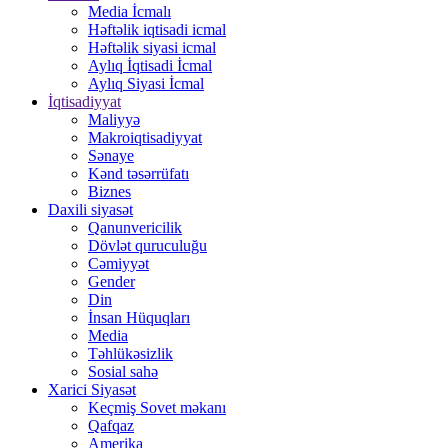
Media İcmalı
Həftəlik iqtisadi icmal
Həftəlik siyasi icmal
Aylıq İqtisadi İcmal
Aylıq Siyasi İcmal
İqtisadiyyat
Maliyyə
Makroiqtisadiyyat
Sənaye
Kənd təsərrüfatı
Biznes
Daxili siyasət
Qanunvericilik
Dövlət quruculuğu
Cəmiyyət
Gender
Din
İnsan Hüquqları
Media
Təhlükəsizlik
Sosial sahə
Xarici Siyasət
Keçmiş Sovet məkanı
Qafqaz
Amerika