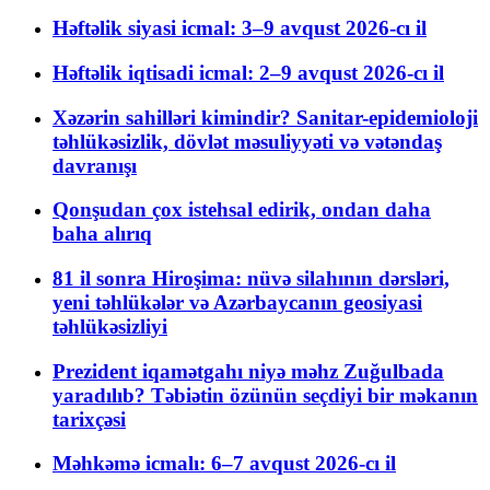
Həftəlik siyasi icmal: 3–9 avqust 2026-cı il
Həftəlik iqtisadi icmal: 2–9 avqust 2026-cı il
Xəzərin sahilləri kimindir? Sanitar-epidemioloji
təhlükəsizlik, dövlət məsuliyyəti və vətəndaş
davranışı
Qonşudan çox istehsal edirik, ondan daha
baha alırıq
81 il sonra Hiroşima: nüvə silahının dərsləri,
yeni təhlükələr və Azərbaycanın geosiyasi
təhlükəsizliyi
Prezident iqamətgahı niyə məhz Zuğulbada
yaradılıb? Təbiətin özünün seçdiyi bir məkanın
tarixçəsi
Məhkəmə icmalı: 6–7 avqust 2026-cı il