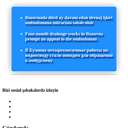
Buzovnada dörd ay davam edən drenaj işləri
ombudsmana müraciətə səbəb olub
Four-month drainage works in Buzovna
prompt an appeal to the ombudsman
В Бузовна четырехмесячные работы по
водоотводу стали поводом для обращения
к омбудсмену
Bizi sosial şəbəkələrdə izləyin
Gündəmdə