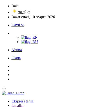
Bakı
0
30.2
C
Bazar ertəsi, 10 Avqust 2026
Daxil ol
Abunə
Əlaqə
Turan
Ekspress təhlil
İcmallar