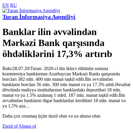
EN
RU
Turan İnformasiya Agentliyi
Banklar ilin əvvəlindən
Mərkəzi Bank qarşısında
öhdəliklərini 17,3% artırıb
Bakı/28.07.20/Turan: 2020-ci ilin ikinci rübünün sonuna
kommersiya banklarının Azərbaycan Mərkəzi Bankı qarşısında
borcları 382 mln. 400 min manat təşkil edib.İlin əvvəlindən
bankların borcları 56 mln. 300 min manat və ya 17.3% artıb.Hesabat
dövründə maliyyə institutlarının banklardakı depozitləri 18 mln.
manat və ya 1.5% azalaraq 1 mlrd. 187 mln. manat təşkil edib.İlin
əvvəlindən bankların digər banklardan kreditləri 18 mln. manat və
ya 1,5% aza...
Daha çox oxumaq üçün daxil olun və ya abunə olun
Daxil ol
Abunə ol