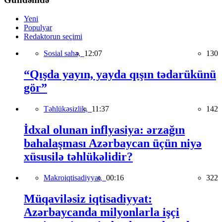
Yeni
Populyar
Redaktorun seçimi
Sosial sahə,
12:07
130
“Qışda yayın, yayda qışın tədarükünü
gör”
Təhlükəsizlik,
11:37
142
İdxal olunan inflyasiya: ərzağın
bahalaşması Azərbaycan üçün niyə
xüsusilə təhlükəlidir?
Makroiqtisadiyyat,
00:16
322
Müqaviləsiz iqtisadiyyat:
Azərbaycanda milyonlarla işçi