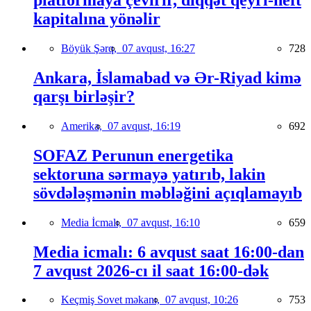
platformaya çevirir, diqqət qeyri-neft
kapitalına yönəlir
Böyük Şərq,
07 avqust, 16:27
728
Ankara, İslamabad və Ər-Riyad kimə
qarşı birləşir?
Amerika,
07 avqust, 16:19
692
SOFAZ Perunun energetika
sektoruna sərmayə yatırıb, lakin
sövdələşmənin məbləğini açıqlamayıb
Media İcmalı,
07 avqust, 16:10
659
Media icmalı: 6 avqust saat 16:00-dan
7 avqust 2026-cı il saat 16:00-dək
Keçmiş Sovet məkanı,
07 avqust, 10:26
753