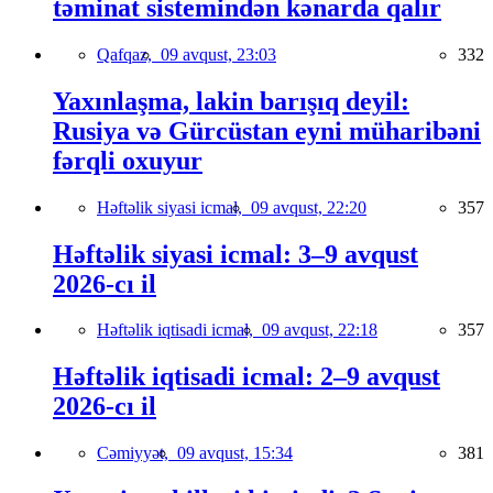
təminat sistemindən kənarda qalır
Qafqaz,
09 avqust, 23:03
332
Yaxınlaşma, lakin barışıq deyil:
Rusiya və Gürcüstan eyni müharibəni
fərqli oxuyur
Həftəlik siyasi icmal,
09 avqust, 22:20
357
Həftəlik siyasi icmal: 3–9 avqust
2026-cı il
Həftəlik iqtisadi icmal,
09 avqust, 22:18
357
Həftəlik iqtisadi icmal: 2–9 avqust
2026-cı il
Cəmiyyət,
09 avqust, 15:34
381