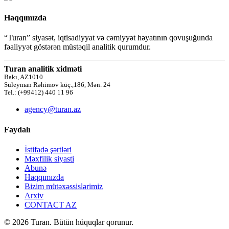
Haqqımızda
“Turan” siyasət, iqtisadiyyat və cəmiyyət həyatının qovuşuğunda
fəaliyyət göstərən müstəqil analitik qurumdur.
Turan analitik xidməti
Bakı, AZ1010
Süleyman Rəhimov küç.,186, Mən. 24
Tel.: (+99412) 440 11 96
agency@turan.az
Faydalı
İstifadə şərtləri
Məxfilik siyasti
Abunə
Haqqımızda
Bizim mütəxəssislərimiz
Arxiv
CONTACT AZ
© 2026 Turan. Bütün hüquqlar qorunur.