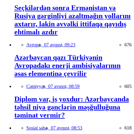
Seçkilərdən sonra Ermənistan və
Rusiya gərginliyi azaltmağın yollarını
axtarır, lakin əvvəlki ittifaqa qayıdış
ehtimalı azdır
Avropa,
07 avqust, 09:23
676
Azərbaycan qazı Türkiyənin
Avropadakı enerji ambisiyalarının
əsas elementinə çevrilir
Cəmiyyət,
07 avqust, 08:59
605
Diplom var, iş yoxdur: Azərbaycanda
təhsil niyə gənclərin məşğulluğuna
təminat vermir?
Sosial sahə,
07 avqust, 08:53
618