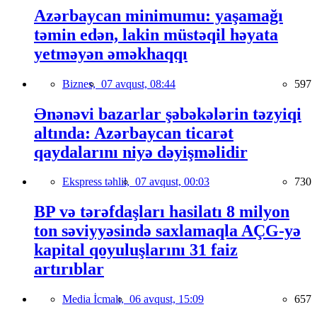
Azərbaycan minimumu: yaşamağı
təmin edən, lakin müstəqil həyata
yetməyən əməkhaqqı
Biznes,
07 avqust, 08:44
597
Ənənəvi bazarlar şəbəkələrin təzyiqi
altında: Azərbaycan ticarət
qaydalarını niyə dəyişməlidir
Ekspress təhlil,
07 avqust, 00:03
730
BP və tərəfdaşları hasilatı 8 milyon
ton səviyyəsində saxlamaqla AÇG-yə
kapital qoyuluşlarını 31 faiz
artırıblar
Media İcmalı,
06 avqust, 15:09
657