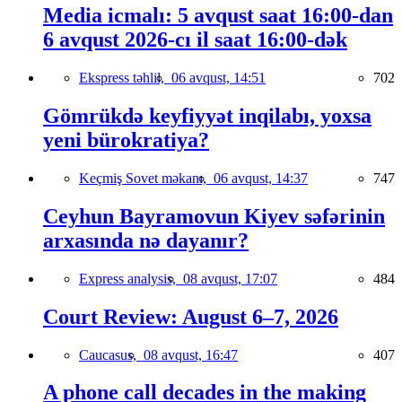
Media icmalı: 5 avqust saat 16:00-dan
6 avqust 2026-cı il saat 16:00-dək
Ekspress təhlil,
06 avqust, 14:51
702
Gömrükdə keyfiyyət inqilabı, yoxsa
yeni bürokratiya?
Keçmiş Sovet məkanı,
06 avqust, 14:37
747
Ceyhun Bayramovun Kiyev səfərinin
arxasında nə dayanır?
Express analysis,
08 avqust, 17:07
484
Court Review: August 6–7, 2026
Caucasus,
08 avqust, 16:47
407
A phone call decades in the making