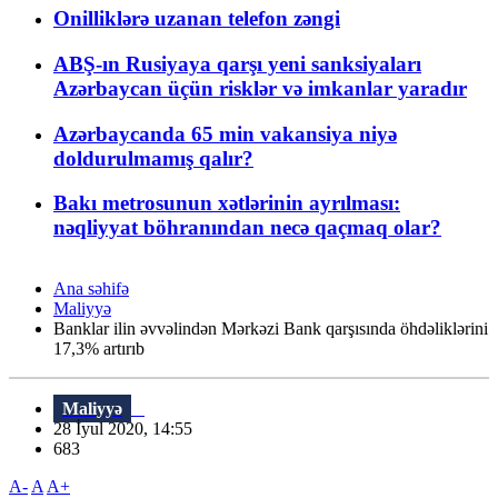
Onilliklərə uzanan telefon zəngi
ABŞ-ın Rusiyaya qarşı yeni sanksiyaları
Azərbaycan üçün risklər və imkanlar yaradır
Azərbaycanda 65 min vakansiya niyə
doldurulmamış qalır?
Bakı metrosunun xətlərinin ayrılması:
nəqliyyat böhranından necə qaçmaq olar?
Ana səhifə
Maliyyə
Banklar ilin əvvəlindən Mərkəzi Bank qarşısında öhdəliklərini
17,3% artırıb
Maliyyə
28 İyul 2020, 14:55
683
A-
A
A+