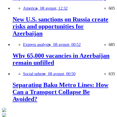
America,
08 avqust, 12:32
605
New U.S. sanctions on Russia create
risks and opportunities for
Azerbaijan
Express analysis,
08 avqust, 00:52
685
Why 65,000 vacancies in Azerbaijan
remain unfilled
Social sphere,
08 avqust, 00:50
635
Separating Baku Metro Lines: How
Can a Transport Collapse Be
Avoided?