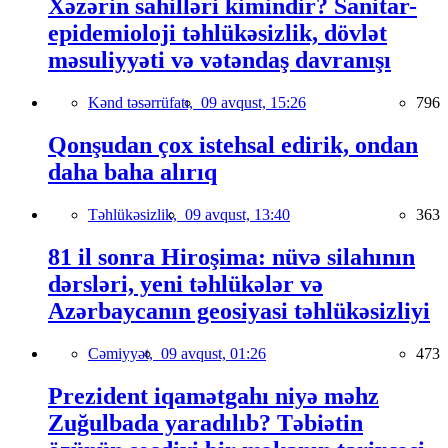
Xəzərin sahilləri kimindir? Sanitar-
epidemioloji təhlükəsizlik, dövlət
məsuliyyəti və vətəndaş davranışı
Kənd təsərrüfatı,
09 avqust, 15:26
796
Qonşudan çox istehsal edirik, ondan
daha baha alırıq
Təhlükəsizlik,
09 avqust, 13:40
363
81 il sonra Hiroşima: nüvə silahının
dərsləri, yeni təhlükələr və
Azərbaycanın geosiyasi təhlükəsizliyi
Cəmiyyət,
09 avqust, 01:26
473
Prezident iqamətgahı niyə məhz
Zuğulbada yaradılıb? Təbiətin