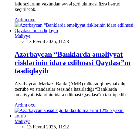
istiqrazlarının vaxtından əvvəl geri alınması üzrə hərrac
keçiriləcək.
Ardını oxu
Maliyyə
13 Fevral 2025, 11:53
Azərbaycan “Banklarda əməliyyat
risklərinin idarə edilməsi Qaydası”nı
təsdiqləyib
Azərbaycan Mərkəzi Bankı (AMB) mütərəqqi beynəlxalq
təcrübə və standartlar əsasında hazırladığı “Banklarda
əməliyyat risklərinin idarə edilməsi Qaydası”nı təsdiq edib.
Ardını oxu
Maliyyə
13 Fevral 2025, 11:22