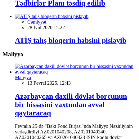
Tədbirlər Planı təsdiq edilib
Cəmiyyət
28 İyul 2020 15:22
ATİŞ talış bloqerin həbsini pisləyib
Maliyyə
Maliyyə
13 Fevral 2025, 12:43
Azərbaycan daxili dövlət borcunun
bir hissəsini vaxtından əvvəl
qaytaracaq
Fevralın 25-də "Bakı Fond Birjası"nda Maliyyə Nazirliyinin
yerləşdirdiyi AZ0201040208, AZ0201040240,
AZ0201040265 və AZ0201040323 İSİN kodlu dövlət