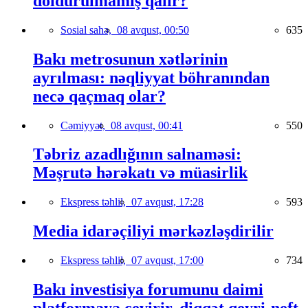
doldurulmamış qalır?
Sosial sahə,
08 avqust, 00:50
635
Bakı metrosunun xətlərinin
ayrılması: nəqliyyat böhranından
necə qaçmaq olar?
Cəmiyyət,
08 avqust, 00:41
550
Təbriz azadlığının salnaməsi:
Məşrutə hərəkatı və müasirlik
Ekspress təhlil,
07 avqust, 17:28
593
Media idarəçiliyi mərkəzləşdirilir
Ekspress təhlil,
07 avqust, 17:00
734
Bakı investisiya forumunu daimi