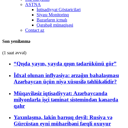
ASTNA
İqtisadiyyat Göstəriciləri
Siyası Monitorinq
Bazarların icmalı
Qarabağ münaqişəsi
Contact az
Son yenilənmə
(1 saat əvvəl)
“Qışda yayın, yayda qışın tədarükünü gör”
İdxal olunan inflyasiya: ərzağın bahalaşması
Azərbaycan üçün niyə xüsusilə təhlükəlidir?
Müqaviləsiz iqtisadiyyat: Azərbaycanda
milyonlarla işçi təminat sistemindən kənarda
qalır
Yaxınlaşma, lakin barışıq deyil: Rusiya və
Gürcüstan eyni müharibəni fərqli oxuyur