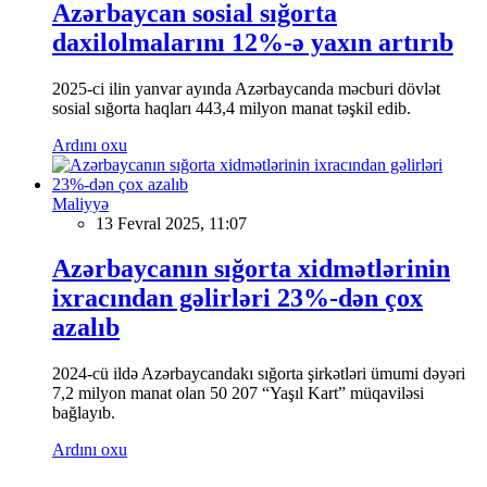
Azərbaycan sosial sığorta
daxilolmalarını 12%-ə yaxın artırıb
2025-ci ilin yanvar ayında Azərbaycanda məcburi dövlət
sosial sığorta haqları 443,4 milyon manat təşkil edib.
Ardını oxu
Maliyyə
13 Fevral 2025, 11:07
Azərbaycanın sığorta xidmətlərinin
ixracından gəlirləri 23%-dən çox
azalıb
2024-cü ildə Azərbaycandakı sığorta şirkətləri ümumi dəyəri
7,2 milyon manat olan 50 207 “Yaşıl Kart” müqaviləsi
bağlayıb.
Ardını oxu