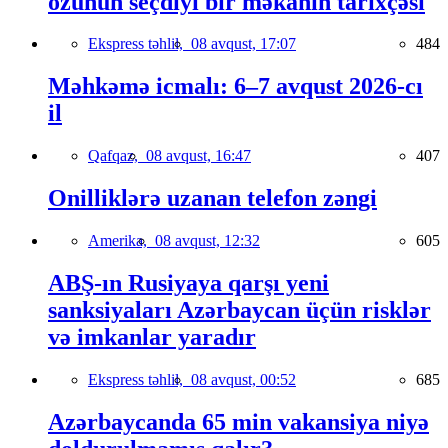
özünün seçdiyi bir məkanın tarixçəsi
Ekspress təhlil,
08 avqust, 17:07
484
Məhkəmə icmalı: 6–7 avqust 2026-cı
il
Qafqaz,
08 avqust, 16:47
407
Onilliklərə uzanan telefon zəngi
Amerika,
08 avqust, 12:32
605
ABŞ-ın Rusiyaya qarşı yeni
sanksiyaları Azərbaycan üçün risklər
və imkanlar yaradır
Ekspress təhlil,
08 avqust, 00:52
685
Azərbaycanda 65 min vakansiya niyə