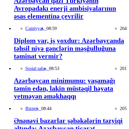
Azərbaycan qazı Türkiyənin
Avropadakı enerji ambisiyalarının
əsas elementinə çevrilir
Cəmiyyət,
08:59
204
Diplom var, iş yoxdur: Azərbaycanda
təhsil niyə gənclərin məşğulluğuna
təminat vermir?
Sosial sahə,
08:53
201
Azərbaycan minimumu: yaşamağı
təmin edən, lakin müstəqil həyata
yetməyən əməkhaqqı
Biznes,
08:44
205
Ənənəvi bazarlar şəbəkələrin təzyiqi
altında: Azərbaycan ticarət