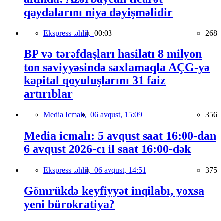
qaydalarını niyə dəyişməlidir
Ekspress təhlil,
00:03
268
BP və tərəfdaşları hasilatı 8 milyon
ton səviyyəsində saxlamaqla AÇG-yə
kapital qoyuluşlarını 31 faiz
artırıblar
Media İcmalı,
06 avqust, 15:09
356
Media icmalı: 5 avqust saat 16:00-dan
6 avqust 2026-cı il saat 16:00-dək
Ekspress təhlil,
06 avqust, 14:51
375
Gömrükdə keyfiyyət inqilabı, yoxsa
yeni bürokratiya?