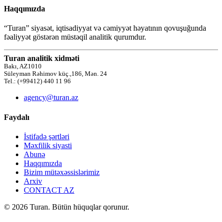
Haqqımızda
“Turan” siyasət, iqtisadiyyat və cəmiyyət həyatının qovuşuğunda
fəaliyyət göstərən müstəqil analitik qurumdur.
Turan analitik xidməti
Bakı, AZ1010
Süleyman Rəhimov küç.,186, Mən. 24
Tel.: (+99412) 440 11 96
agency@turan.az
Faydalı
İstifadə şərtləri
Məxfilik siyasti
Abunə
Haqqımızda
Bizim mütəxəssislərimiz
Arxiv
CONTACT AZ
© 2026 Turan. Bütün hüquqlar qorunur.