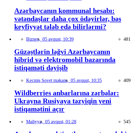
Azərbaycanın kommunal hesabı:
vətəndaşlar daha çox ödəyirlər, bəs
keyfiyyət tələb edə bilirlərmi?
Biznes,
05 avqust, 10:39
481
Güzəştlərin ləğvi Azərbaycanın
hibrid və elektromobil bazarında
istiqaməti dəyişib
Keçmiş Sovet məkanı,
05 avqust, 10:35
409
Wildberries anbarlarına zərbələr:
Ukrayna Rusiyaya təzyiqin yeni
istiqamətini açır
Maliyyə,
05 avqust, 01:28
545