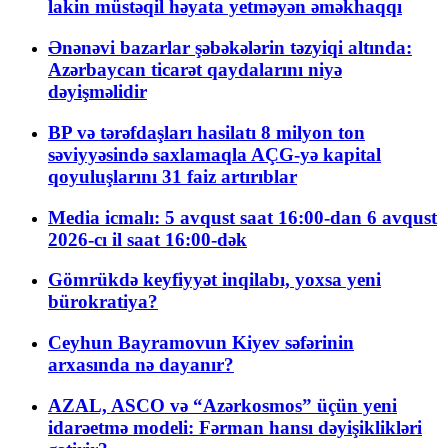
lakin müstəqil həyata yetməyən əməkhaqqı
Ənənəvi bazarlar şəbəkələrin təzyiqi altında:
Azərbaycan ticarət qaydalarını niyə
dəyişməlidir
BP və tərəfdaşları hasilatı 8 milyon ton
səviyyəsində saxlamaqla AÇG-yə kapital
qoyuluşlarını 31 faiz artırıblar
Media icmalı: 5 avqust saat 16:00-dan 6 avqust
2026-cı il saat 16:00-dək
Gömrükdə keyfiyyət inqilabı, yoxsa yeni
bürokratiya?
Ceyhun Bayramovun Kiyev səfərinin
arxasında nə dayanır?
AZAL, ASCO və “Azərkosmos” üçün yeni
idarəetmə modeli: Fərman hansı dəyişiklikləri