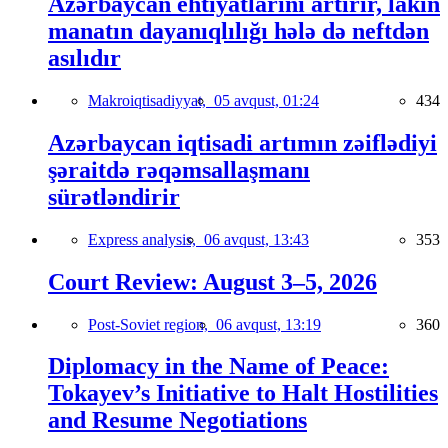
Azərbaycan ehtiyatlarını artırır, lakin
manatın dayanıqlılığı hələ də neftdən
asılıdır
Makroiqtisadiyyat,
05 avqust, 01:24
434
Azərbaycan iqtisadi artımın zəiflədiyi
şəraitdə rəqəmsallaşmanı
sürətləndirir
Express analysis,
06 avqust, 13:43
353
Court Review: August 3–5, 2026
Post-Soviet region,
06 avqust, 13:19
360
Diplomacy in the Name of Peace:
Tokayev’s Initiative to Halt Hostilities
and Resume Negotiations