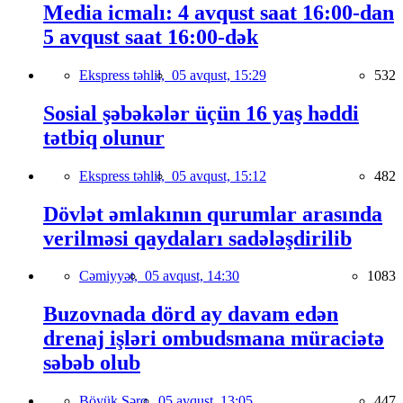
Media icmalı: 4 avqust saat 16:00-dan
5 avqust saat 16:00-dək
Ekspress təhlil,
05 avqust, 15:29
532
Sosial şəbəkələr üçün 16 yaş həddi
tətbiq olunur
Ekspress təhlil,
05 avqust, 15:12
482
Dövlət əmlakının qurumlar arasında
verilməsi qaydaları sadələşdirilib
Cəmiyyət,
05 avqust, 14:30
1083
Buzovnada dörd ay davam edən
drenaj işləri ombudsmana müraciətə
səbəb olub
Böyük Şərq,
05 avqust, 13:05
447