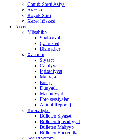
Cənub-Şərqi Asiya
Avropa
Böyük Şərq
Xəzər hövzəsi
Arxiv
Müsahibə
Sual-cavab
Çətin sual
Bizimkiler
Xəbərlər
Siyasət
Cəmiyyət
İqtisadiyyat
Maliyyə
Enerji
Dünyada
Mədəniyyət
Foto sessiyalar
Aktual Reportaj
Buraxılışlar
Bülleten Siyasət
Bülleten İqtisadiyyat
Bülleten Maliyyə
Bülleten Energetika
Söz istəyirəm