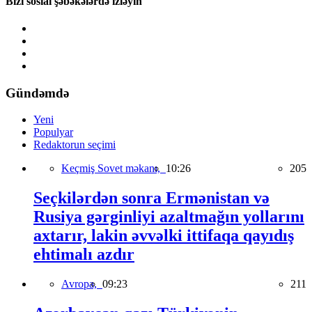
Bizi sosial şəbəkələrdə izləyin
Gündəmdə
Yeni
Populyar
Redaktorun seçimi
Keçmiş Sovet məkanı,
10:26
205
Seçkilərdən sonra Ermənistan və
Rusiya gərginliyi azaltmağın yollarını
axtarır, lakin əvvəlki ittifaqa qayıdış
ehtimalı azdır
Avropa,
09:23
211