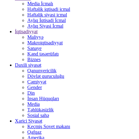
Media İcmalı
Həftəlik iqtisadi icmal
Həftəlik siyasi icmal
Aylıq İqtisadi İcmal
Aylıq Siyasi İcmal
İqtisadiyyat
Maliyyə
Makroiqtisadiyyat
Sənaye
Kənd təsərrüfatı
Biznes
Daxili siyasət
Qanunvericilik
Dövlət quruculuğu
Cəmiyyət
Gender
Din
İnsan Hüquqları
Media
Təhlükəsizlik
Sosial sahə
Xarici Siyasət
Keçmiş Sovet məkanı
Qafqaz
Amerika