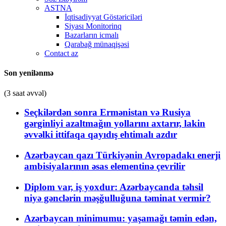
ASTNA
İqtisadiyyat Göstəriciləri
Siyası Monitorinq
Bazarların icmalı
Qarabağ münaqişəsi
Contact az
Son yenilənmə
(3 saat əvvəl)
Seçkilərdən sonra Ermənistan və Rusiya
gərginliyi azaltmağın yollarını axtarır, lakin
əvvəlki ittifaqa qayıdış ehtimalı azdır
Azərbaycan qazı Türkiyənin Avropadakı enerji
ambisiyalarının əsas elementinə çevrilir
Diplom var, iş yoxdur: Azərbaycanda təhsil
niyə gənclərin məşğulluğuna təminat vermir?
Azərbaycan minimumu: yaşamağı təmin edən,