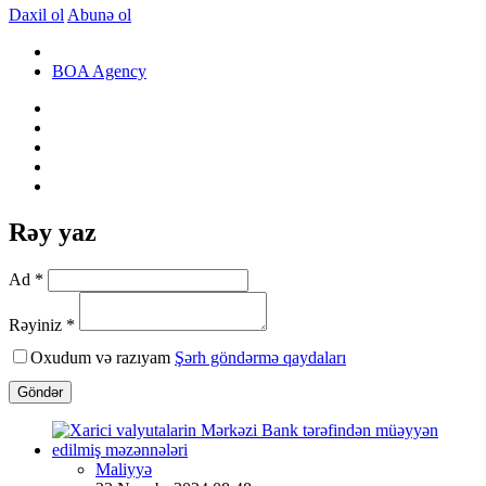
Daxil ol
Abunə ol
BOA Agency
Rəy yaz
Ad *
Rəyiniz *
Oxudum və razıyam
Şərh göndərmə qaydaları
Göndər
Maliyyə