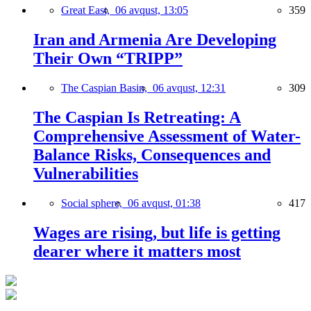
Great East,
06 avqust, 13:05
359
Iran and Armenia Are Developing
Their Own “TRIPP”
The Caspian Basin,
06 avqust, 12:31
309
The Caspian Is Retreating: A
Comprehensive Assessment of Water-
Balance Risks, Consequences and
Vulnerabilities
Social sphere,
06 avqust, 01:38
417
Wages are rising, but life is getting
dearer where it matters most