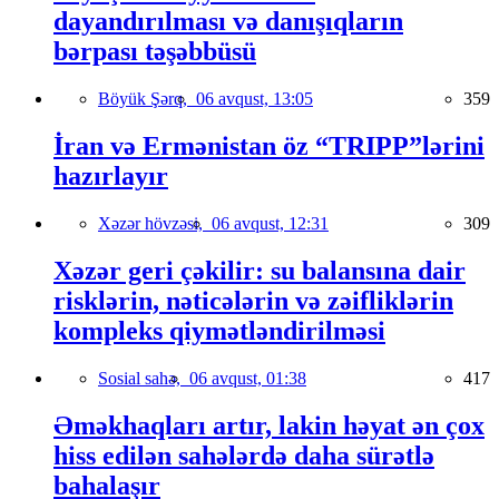
dayandırılması və danışıqların
bərpası təşəbbüsü
Böyük Şərq,
06 avqust, 13:05
359
İran və Ermənistan öz “TRIPP”lərini
hazırlayır
Xəzər hövzəsi,
06 avqust, 12:31
309
Xəzər geri çəkilir: su balansına dair
risklərin, nəticələrin və zəifliklərin
kompleks qiymətləndirilməsi
Sosial sahə,
06 avqust, 01:38
417
Əməkhaqları artır, lakin həyat ən çox
hiss edilən sahələrdə daha sürətlə
bahalaşır