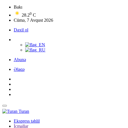
Bakı
0
28.2
C
Cümə, 7 Avqust 2026
Daxil ol
Abunə
Əlaqə
Turan
Ekspress təhlil
İcmallar