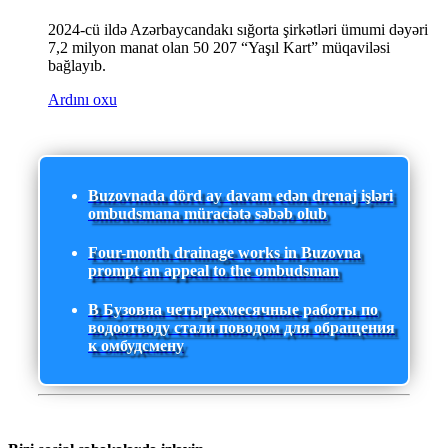
2024-cü ildə Azərbaycandakı sığorta şirkətləri ümumi dəyəri
7,2 milyon manat olan 50 207 “Yaşıl Kart” müqaviləsi
bağlayıb.
Ardını oxu
Buzovnada dörd ay davam edən drenaj işləri
ombudsmana müraciətə səbəb olub
Four-month drainage works in Buzovna
prompt an appeal to the ombudsman
В Бузовна четырехмесячные работы по
водоотводу стали поводом для обращения
к омбудсмену