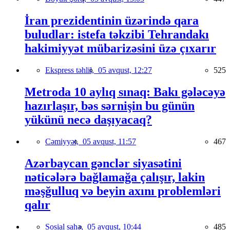
İran prezidentinin üzərində qara
buludlar: istefa təkzibi Tehrandakı
hakimiyyət mübarizəsini üzə çıxarır
Ekspress təhlil,
05 avqust, 12:27
525
Metroda 10 aylıq sınaq: Bakı gələcəyə
hazırlaşır, bəs sərnişin bu günün
yükünü necə daşıyacaq?
Cəmiyyət,
05 avqust, 11:57
467
Azərbaycan gənclər siyasətini
nəticələrə bağlamağa çalışır, lakin
məşğulluq və beyin axını problemləri
qalır
Sosial sahə,
05 avqust, 10:44
485