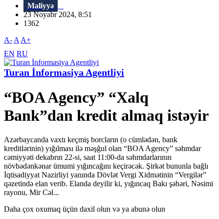
Maliyyə
23 Noyabr 2024, 8:51
1362
A-
A
A+
EN
RU
Turan İnformasiya Agentliyi
“BOA Agency” “Xalq
Bank”dan kredit almaq istəyir
Azərbaycanda vaxtı keçmiş borcların (o cümlədən, bank
kreditlərinin) yığılması ilə məşğul olan “BOA Agency” səhmdar
cəmiyyəti dekabrın 22-si, saat 11:00-da səhmdarlarının
növbədənkənar ümumi yığıncağını keçirəcək. Şirkət bununla bağlı
İqtisadiyyat Nazirliyi yanında Dövlət Vergi Xidmətinin “Vergilər”
qəzetində elan verib. Elanda deyilir ki, yığıncaq Bakı şəhəri, Nəsimi
rayonu, Mir Cəl...
Daha çox oxumaq üçün daxil olun və ya abunə olun