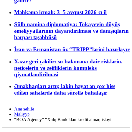
gətirir?
Məhkəmə icmalı: 3–5 avqust 2026-cı il
Sülh naminə diplomatiya: Tokayevin döyüş
əməliyyatlarının dayandırılması və danışıqların
bərpası təşəbbüsü
İran və Ermənistan öz “TRIPP”lərini hazırlayır
Xəzər geri çəkilir: su balansına dair risklərin,
nəticələrin və zəifliklərin kompleks
qiymətləndirilməsi
Əməkhaqları artır, lakin həyat ən çox hiss
edilən sahələrdə daha sürətlə bahalaşır
Ana səhifə
Maliyyə
“BOA Agency” “Xalq Bank”dan kredit almaq istəyir