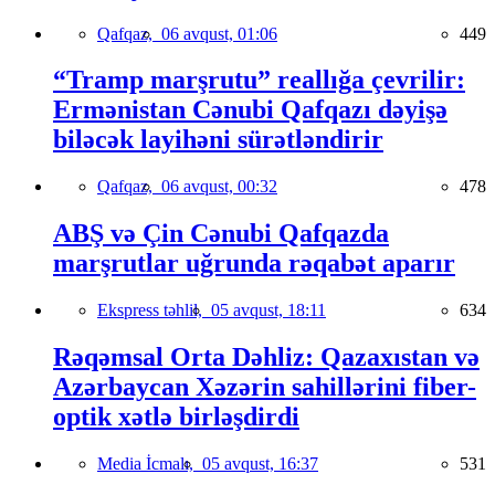
Qafqaz,
06 avqust, 01:06
449
“Tramp marşrutu” reallığa çevrilir:
Ermənistan Cənubi Qafqazı dəyişə
biləcək layihəni sürətləndirir
Qafqaz,
06 avqust, 00:32
478
ABŞ və Çin Cənubi Qafqazda
marşrutlar uğrunda rəqabət aparır
Ekspress təhlil,
05 avqust, 18:11
634
Rəqəmsal Orta Dəhliz: Qazaxıstan və
Azərbaycan Xəzərin sahillərini fiber-
optik xətlə birləşdirdi
Media İcmalı,
05 avqust, 16:37
531