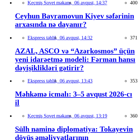
Keçmiş Sovet məkanı,
06 avqust, 14:37
400
Ceyhun Bayramovun Kiyev səfərinin
arxasında nə dayanır?
Ekspress təhlil,
06 avqust, 14:32
371
AZAL, ASCO və “Azərkosmos” üçün
yeni idarəetmə modeli: Fərman hansı
dəyişiklikləri gətirir?
Ekspress təhlil,
06 avqust, 13:43
353
Məhkəmə icmalı: 3–5 avqust 2026-cı
il
Keçmiş Sovet məkanı,
06 avqust, 13:19
360
Sülh naminə diplomatiya: Tokayevin
döyüş əməliyyatlarının