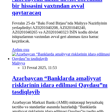
bir hissəsini vaxtından əvvəl
qaytaracaq
Fevralın 25-də "Bakı Fond Birjası"nda Maliyyə Nazirliyinin
yerləşdirdiyi AZ0201040208, AZ0201040240,
AZ0201040265 və AZ0201040323 İSİN kodlu dövlət
istiqrazlarının vaxtından əvvəl geri alınması üzrə hərrac
keçiriləcək.
Ardını oxu
Maliyyə
13 Fevral 2025, 11:53
Azərbaycan “Banklarda əməliyyat
risklərinin idarə edilməsi Qaydası”nı
təsdiqləyib
Azərbaycan Mərkəzi Bankı (AMB) mütərəqqi beynəlxalq
təcrübə və standartlar əsasında hazırladığı “Banklarda
əməliyyat risklərinin idarə edilməsi Qaydası”nı təsdiq edib.