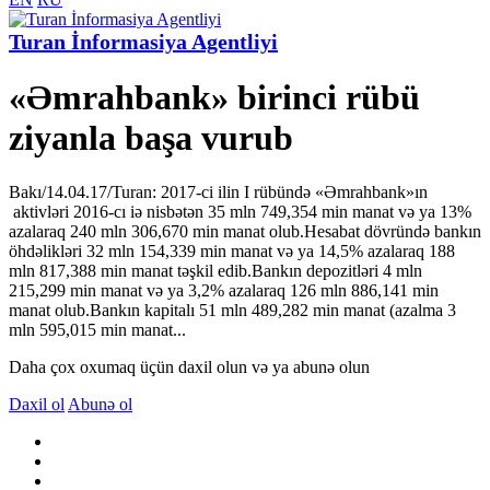
Turan İnformasiya Agentliyi
«Əmrahbank» birinci rübü
ziyanla başa vurub
Bakı/14.04.17/Turan: 2017-ci ilin I rübündə «Əmrahbank»ın
aktivləri 2016-cı iə nisbətən 35 mln 749,354 min manat və ya 13%
azalaraq 240 mln 306,670 min manat olub.Hesabat dövründə bankın
öhdəlikləri 32 mln 154,339 min manat və ya 14,5% azalaraq 188
mln 817,388 min manat təşkil edib.Bankın depozitləri 4 mln
215,299 min manat və ya 3,2% azalaraq 126 mln 886,141 min
manat olub.Bankın kapitalı 51 mln 489,282 min manat (azalma 3
mln 595,015 min manat...
Daha çox oxumaq üçün daxil olun və ya abunə olun
Daxil ol
Abunə ol