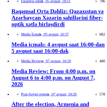
Ekspress təhlil,
05 avqust, 18:11
796
Rəqəmsal Orta Dəhliz: Qazaxıstan və
Azərbaycan Xəzərin sahillərini fiber-
optik xətlə birləşdirdi
Media İcmalı,
05 avqust, 16:37
682
Media icmalı: 4 avqust saat 16:00-dan
5 avqust saat 16:00-dək
Media Review,
07 avqust, 16:10
480
Media Review: From 4:00 p.m. on
August 6 to 4:00 p.m. on August 7,
2026
Post-Soviet region,
07 avqust, 10:26
578
After the election, Armenia and