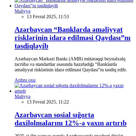
Maliyyə
13 Fevral 2025, 11:53
Azərbaycan “Banklarda əməliyyat
risklərinin idarə edilməsi Qaydası”nı
təsdiqləyib
Azərbaycan Mərkəzi Bankı (AMB) mütərəqqi beynəlxalq
təcrübə və standartlar əsasında hazırladığı “Banklarda
əməliyyat risklərinin idarə edilməsi Qaydası”nı təsdiq edib.
Ardını oxu
Maliyyə
13 Fevral 2025, 11:22
Azərbaycan sosial sığorta
daxilolmalarını 12%-ə yaxın artırıb
2025-ci ilin yanvar ayında Azərbaycanda məcburi dövlət