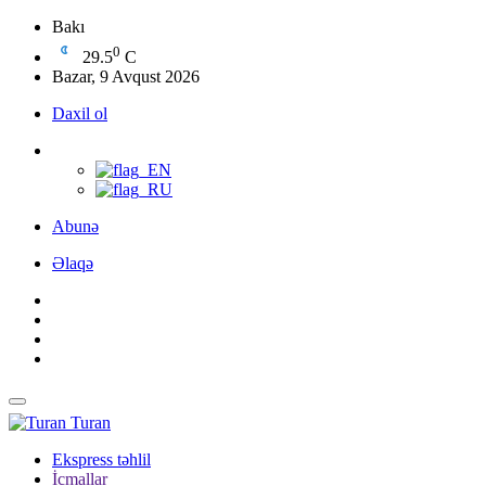
Bakı
0
29.5
C
Bazar, 9 Avqust 2026
Daxil ol
Abunə
Əlaqə
Turan
Ekspress təhlil
İcmallar