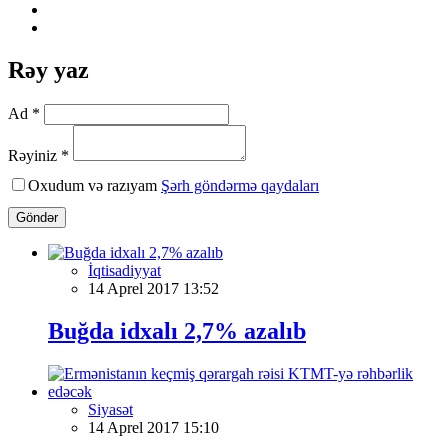
Rəy yaz
Ad *
Rəyiniz *
Oxudum və razıyam
Şərh göndərmə qaydaları
Göndər
İqtisadiyyat
14 Aprel 2017 13:52
Buğda idxalı 2,7% azalıb
Siyasət
14 Aprel 2017 15:10