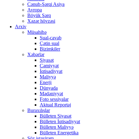
Cənub-Şərqi Asiya
Avropa
Böyük Şərq
Xəzər hövzəsi
Arxiv
Müsahibə
Sual-cavab
Çətin sual
Bizimkiler
Xəbərlər
Siyasət
Cəmiyyət
İqtisadiyyat
Maliyyə
Enerji
Dünyada
Mədəniyyət
Foto sessiyalar
Aktual Reportaj
Buraxılışlar
Bülleten Siyasət
Bülleten İqtisadiyyat
Bülleten Maliyyə
Bülleten Energetika
Söz istəyirəm