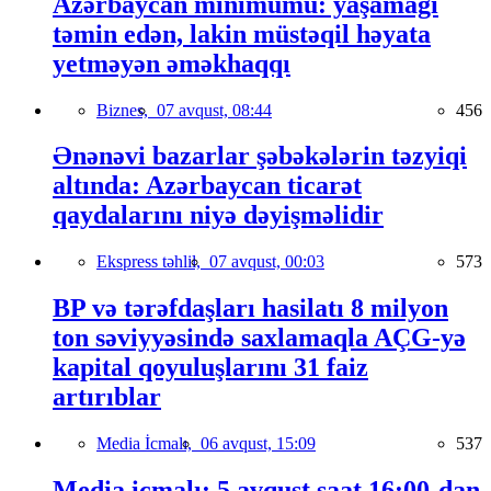
Azərbaycan minimumu: yaşamağı
təmin edən, lakin müstəqil həyata
yetməyən əməkhaqqı
Biznes,
07 avqust, 08:44
456
Ənənəvi bazarlar şəbəkələrin təzyiqi
altında: Azərbaycan ticarət
qaydalarını niyə dəyişməlidir
Ekspress təhlil,
07 avqust, 00:03
573
BP və tərəfdaşları hasilatı 8 milyon
ton səviyyəsində saxlamaqla AÇG-yə
kapital qoyuluşlarını 31 faiz
artırıblar
Media İcmalı,
06 avqust, 15:09
537
Media icmalı: 5 avqust saat 16:00-dan