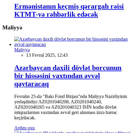
Ermənistanın keçmiş qərargah rəisi
KTMT-yə rəhbərlik edəcək
Maliyyə
Maliyyə
13 Fevral 2025, 12:43
Azərbaycan daxili dövlət borcunun
bir hissəsini vaxtından əvvəl
qaytaracaq
Fevralın 25-də "Bakı Fond Birjası"nda Maliyyə Nazirliyinin
yerləşdirdiyi AZ0201040208, AZ0201040240,
AZ0201040265 və AZ0201040323 İSİN kodlu dövlət
istiqrazlarının vaxtından əvvəl geri alınması üzrə hərrac
keçiriləcək.
Ardını oxu