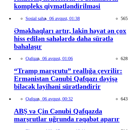
kompleks qiymətləndirilməsi
Sosial sahə,
06 avqust, 01:38
565
Əməkhaqları artır, lakin həyat ən çox
hiss edilən sahələrdə daha sürətlə
bahalaşır
Qafqaz,
06 avqust, 01:06
628
“Tramp marşrutu” reallığa çevrilir:
Ermənistan Cənubi Qafqazı dəyişə
biləcək layihəni sürətləndirir
Qafqaz,
06 avqust, 00:32
643
ABŞ və Çin Cənubi Qafqazda
marşrutlar uğrunda rəqabət aparır