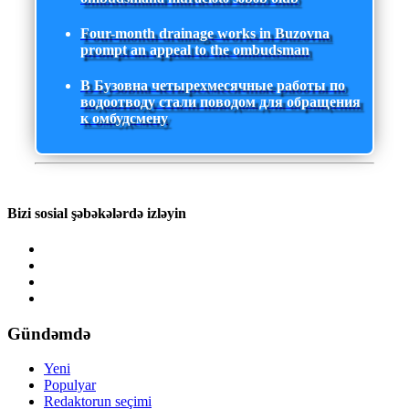
Four-month drainage works in Buzovna
prompt an appeal to the ombudsman
В Бузовна четырехмесячные работы по
водоотводу стали поводом для обращения
к омбудсмену
Bizi sosial şəbəkələrdə izləyin
Gündəmdə
Yeni
Populyar
Redaktorun seçimi