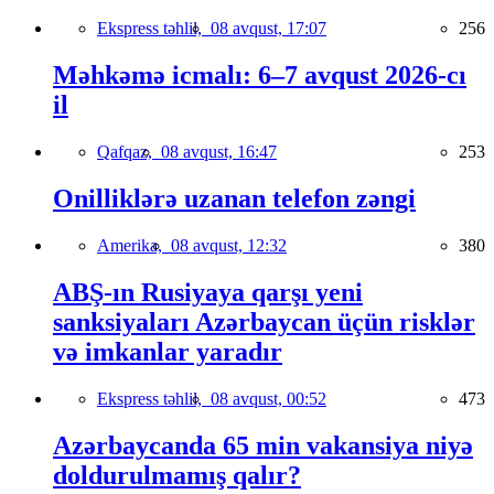
Ekspress təhlil,
08 avqust, 17:07
256
Məhkəmə icmalı: 6–7 avqust 2026-cı
il
Qafqaz,
08 avqust, 16:47
253
Onilliklərə uzanan telefon zəngi
Amerika,
08 avqust, 12:32
380
ABŞ-ın Rusiyaya qarşı yeni
sanksiyaları Azərbaycan üçün risklər
və imkanlar yaradır
Ekspress təhlil,
08 avqust, 00:52
473
Azərbaycanda 65 min vakansiya niyə
doldurulmamış qalır?