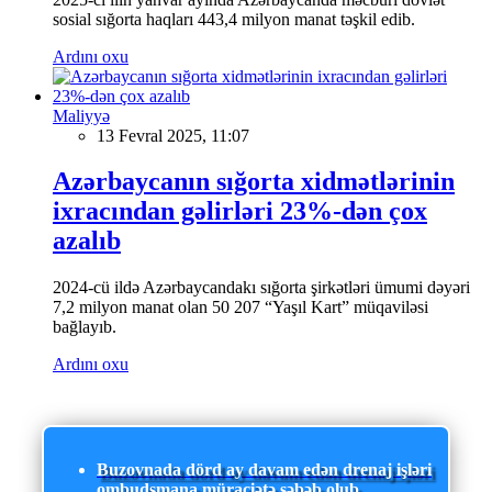
sosial sığorta haqları 443,4 milyon manat təşkil edib.
Ardını oxu
Maliyyə
13 Fevral 2025, 11:07
Azərbaycanın sığorta xidmətlərinin
ixracından gəlirləri 23%-dən çox
azalıb
2024-cü ildə Azərbaycandakı sığorta şirkətləri ümumi dəyəri
7,2 milyon manat olan 50 207 “Yaşıl Kart” müqaviləsi
bağlayıb.
Ardını oxu
Buzovnada dörd ay davam edən drenaj işləri
ombudsmana müraciətə səbəb olub