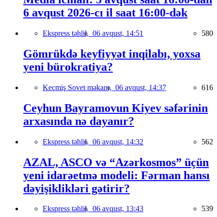
6 avqust 2026-cı il saat 16:00-dək
Ekspress təhlil,
06 avqust, 14:51
580
Gömrükdə keyfiyyət inqilabı, yoxsa
yeni bürokratiya?
Keçmiş Sovet məkanı,
06 avqust, 14:37
616
Ceyhun Bayramovun Kiyev səfərinin
arxasında nə dayanır?
Ekspress təhlil,
06 avqust, 14:32
562
AZAL, ASCO və “Azərkosmos” üçün
yeni idarəetmə modeli: Fərman hansı
dəyişiklikləri gətirir?
Ekspress təhlil,
06 avqust, 13:43
539