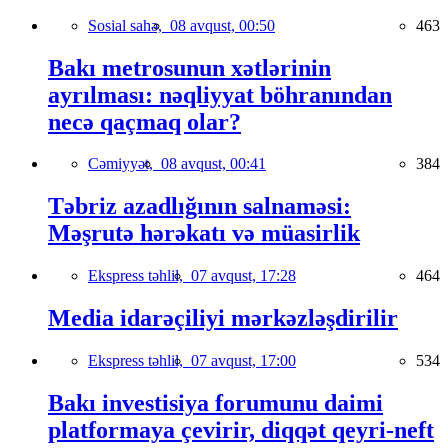
Sosial sahə,
08 avqust, 00:50
463
Bakı metrosunun xətlərinin
ayrılması: nəqliyyat böhranından
necə qaçmaq olar?
Cəmiyyət,
08 avqust, 00:41
384
Təbriz azadlığının salnaməsi:
Məşrutə hərəkatı və müasirlik
Ekspress təhlil,
07 avqust, 17:28
464
Media idarəçiliyi mərkəzləşdirilir
Ekspress təhlil,
07 avqust, 17:00
534
Bakı investisiya forumunu daimi
platformaya çevirir, diqqət qeyri-neft