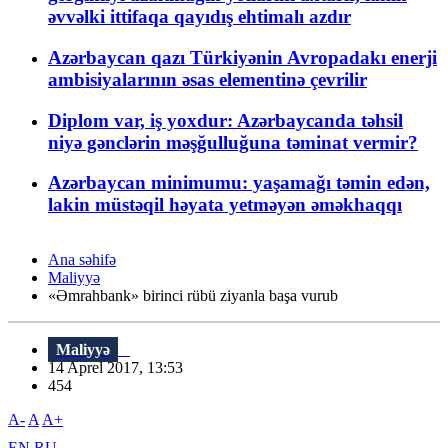
əvvəlki ittifaqa qayıdış ehtimalı azdır
Azərbaycan qazı Türkiyənin Avropadakı enerji
ambisiyalarının əsas elementinə çevrilir
Diplom var, iş yoxdur: Azərbaycanda təhsil
niyə gənclərin məşğulluğuna təminat vermir?
Azərbaycan minimumu: yaşamağı təmin edən,
lakin müstəqil həyata yetməyən əməkhaqqı
Ana səhifə
Maliyyə
«Əmrahbank» birinci rübü ziyanla başa vurub
Maliyyə
14 Aprel 2017, 13:53
454
A-
A
A+
EN
RU