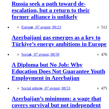
Russia seek a path toward de-
escalation, but a return to their
former alliance is unlikely
Europe,
07 avqust, 09:23
512
Azerbaijani gas emerges as a key to
Türkiye’s energy ambitions in Europe
Social,
07 avqust, 08:59
476
A Diploma but No Job: Why
Education Does Not Guarantee Youth
Employment in Azerbaijan
Social sphere,
07 avqust, 08:53
475
Azerbaijan’s minimum: a wage that
covers survival but not independent