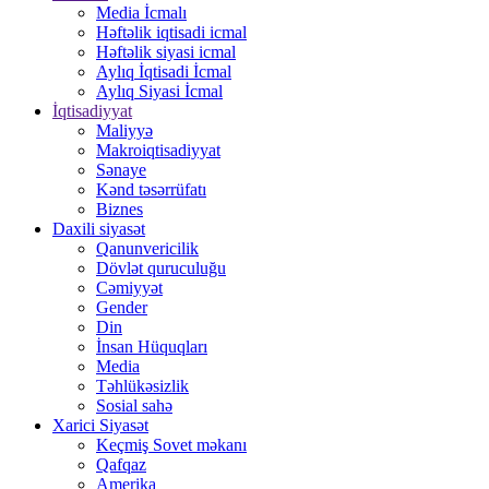
Media İcmalı
Həftəlik iqtisadi icmal
Həftəlik siyasi icmal
Aylıq İqtisadi İcmal
Aylıq Siyasi İcmal
İqtisadiyyat
Maliyyə
Makroiqtisadiyyat
Sənaye
Kənd təsərrüfatı
Biznes
Daxili siyasət
Qanunvericilik
Dövlət quruculuğu
Cəmiyyət
Gender
Din
İnsan Hüquqları
Media
Təhlükəsizlik
Sosial sahə
Xarici Siyasət
Keçmiş Sovet məkanı
Qafqaz
Amerika