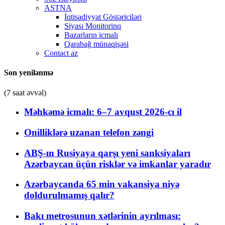
ASTNA
İqtisadiyyat Göstəriciləri
Siyası Monitorinq
Bazarların icmalı
Qarabağ münaqişəsi
Contact az
Son yenilənmə
(7 saat əvvəl)
Məhkəmə icmalı: 6–7 avqust 2026-cı il
Onilliklərə uzanan telefon zəngi
ABŞ-ın Rusiyaya qarşı yeni sanksiyaları
Azərbaycan üçün risklər və imkanlar yaradır
Azərbaycanda 65 min vakansiya niyə
doldurulmamış qalır?
Bakı metrosunun xətlərinin ayrılması: