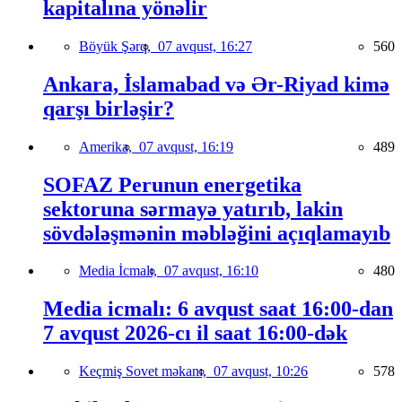
kapitalına yönəlir
Böyük Şərq,
07 avqust, 16:27
560
Ankara, İslamabad və Ər-Riyad kimə
qarşı birləşir?
Amerika,
07 avqust, 16:19
489
SOFAZ Perunun energetika
sektoruna sərmayə yatırıb, lakin
sövdələşmənin məbləğini açıqlamayıb
Media İcmalı,
07 avqust, 16:10
480
Media icmalı: 6 avqust saat 16:00-dan
7 avqust 2026-cı il saat 16:00-dək
Keçmiş Sovet məkanı,
07 avqust, 10:26
578