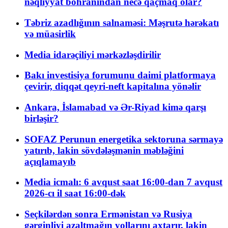
nəqliyyat böhranından necə qaçmaq olar?
Təbriz azadlığının salnaməsi: Məşrutə hərəkatı
və müasirlik
Media idarəçiliyi mərkəzləşdirilir
Bakı investisiya forumunu daimi platformaya
çevirir, diqqət qeyri-neft kapitalına yönəlir
Ankara, İslamabad və Ər-Riyad kimə qarşı
birləşir?
SOFAZ Perunun energetika sektoruna sərmayə
yatırıb, lakin sövdələşmənin məbləğini
açıqlamayıb
Media icmalı: 6 avqust saat 16:00-dan 7 avqust
2026-cı il saat 16:00-dək
Seçkilərdən sonra Ermənistan və Rusiya
gərginliyi azaltmağın yollarını axtarır, lakin