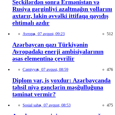
Seçkilərdən sonra Ermənistan və
Rusiya gərginliyi azaltmağın yollarını
axtarır, lakin əvvəlki ittifaqa qayıdış
ehtimalı azdır
Avropa,
07 avqust, 09:23
512
Azərbaycan qazı Türkiyənin
Avropadakı enerji ambisiyalarının
əsas elementinə çevrilir
Cəmiyyət,
07 avqust, 08:59
476
Diplom var, iş yoxdur: Azərbaycanda
təhsil niyə gənclərin məşğulluğuna
təminat vermir?
Sosial sahə,
07 avqust, 08:53
475