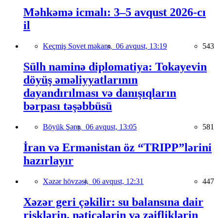
Məhkəmə icmalı: 3–5 avqust 2026-cı
il
Keçmiş Sovet məkanı,
06 avqust, 13:19
543
Sülh naminə diplomatiya: Tokayevin
döyüş əməliyyatlarının
dayandırılması və danışıqların
bərpası təşəbbüsü
Böyük Şərq,
06 avqust, 13:05
581
İran və Ermənistan öz “TRIPP”lərini
hazırlayır
Xəzər hövzəsi,
06 avqust, 12:31
447
Xəzər geri çəkilir: su balansına dair
risklərin, nəticələrin və zəifliklərin