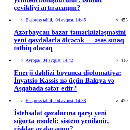
çevikliyi artıracaqmı?
Ekspress təhlil,
04 avqust, 14:45
453
Azərbaycan bazar təmərküzləşməsini
yeni qaydalarla ölçəcək — əsas sınaq
tətbiq olacaq
Avropa,
04 avqust, 14:42
416
Enerji dəhlizi boyunca diplomatiya:
İnyatsio Kassis nə üçün Bakıya və
Aşqabada səfər edir?
Ekspress təhlil,
04 avqust, 14:38
459
İstehsalat qəzalarına qarşı yeni
sığorta modeli: sistem yenilənir,
risklər azalacaqmı?