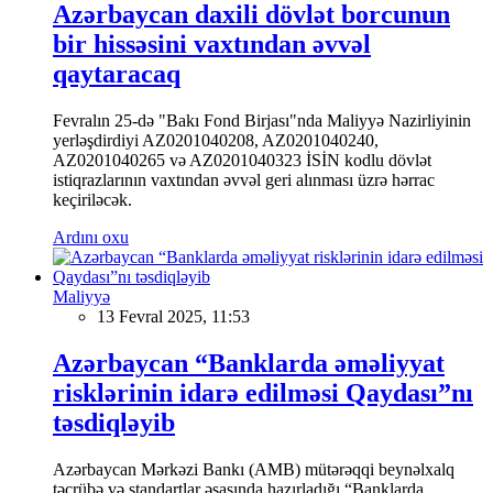
Azərbaycan daxili dövlət borcunun
bir hissəsini vaxtından əvvəl
qaytaracaq
Fevralın 25-də "Bakı Fond Birjası"nda Maliyyə Nazirliyinin
yerləşdirdiyi AZ0201040208, AZ0201040240,
AZ0201040265 və AZ0201040323 İSİN kodlu dövlət
istiqrazlarının vaxtından əvvəl geri alınması üzrə hərrac
keçiriləcək.
Ardını oxu
Maliyyə
13 Fevral 2025, 11:53
Azərbaycan “Banklarda əməliyyat
risklərinin idarə edilməsi Qaydası”nı
təsdiqləyib
Azərbaycan Mərkəzi Bankı (AMB) mütərəqqi beynəlxalq
təcrübə və standartlar əsasında hazırladığı “Banklarda