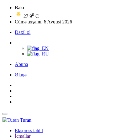
Bakı
0
27.9
C
Cümə axşamı, 6 Avqust 2026
Daxil ol
Abunə
Əlaqə
Turan
Ekspress təhlil
İcmallar