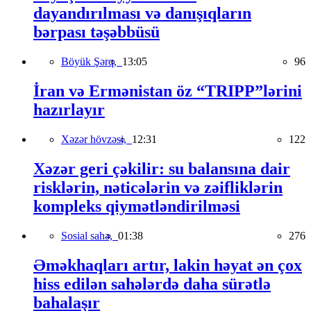
dayandırılması və danışıqların
bərpası təşəbbüsü
Böyük Şərq,
13:05
96
İran və Ermənistan öz “TRIPP”lərini
hazırlayır
Xəzər hövzəsi,
12:31
122
Xəzər geri çəkilir: su balansına dair
risklərin, nəticələrin və zəifliklərin
kompleks qiymətləndirilməsi
Sosial sahə,
01:38
276
Əməkhaqları artır, lakin həyat ən çox
hiss edilən sahələrdə daha sürətlə
bahalaşır