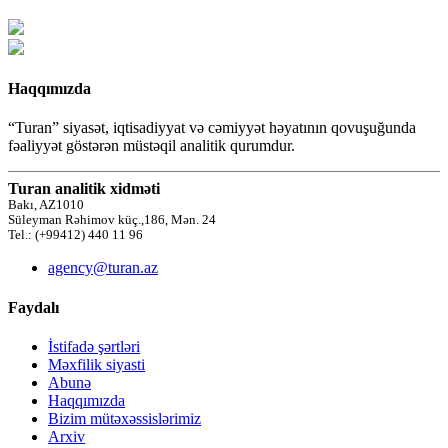
Haqqımızda
“Turan” siyasət, iqtisadiyyat və cəmiyyət həyatının qovuşuğunda
fəaliyyət göstərən müstəqil analitik qurumdur.
Turan analitik xidməti
Bakı, AZ1010
Süleyman Rəhimov küç.,186, Mən. 24
Tel.: (+99412) 440 11 96
agency@turan.az
Faydalı
İstifadə şərtləri
Məxfilik siyasti
Abunə
Haqqımızda
Bizim mütəxəssislərimiz
Arxiv