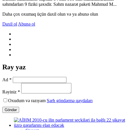
səhmdarları 9 fiziki şəxsdir. Səhm nəzarət paketi Mahmud M...
Daha çox oxumaq üçün daxil olun və ya abunə olun
Daxil ol
Abunə ol
Rəy yaz
Ad *
Rəyiniz *
Oxudum və razıyam
Şərh göndərmə qaydaları
Göndər