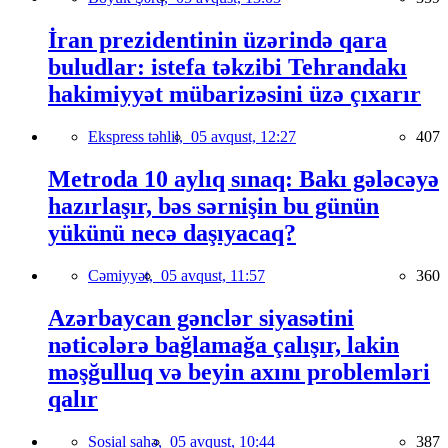
İran prezidentinin üzərində qara
buludlar: istefa təkzibi Tehrandakı
hakimiyyət mübarizəsini üzə çıxarır
Ekspress təhlil,
05 avqust, 12:27
407
Metroda 10 aylıq sınaq: Bakı gələcəyə
hazırlaşır, bəs sərnişin bu günün
yükünü necə daşıyacaq?
Cəmiyyət,
05 avqust, 11:57
360
Azərbaycan gənclər siyasətini
nəticələrə bağlamağa çalışır, lakin
məşğulluq və beyin axını problemləri
qalır
Sosial sahə,
05 avqust, 10:44
387