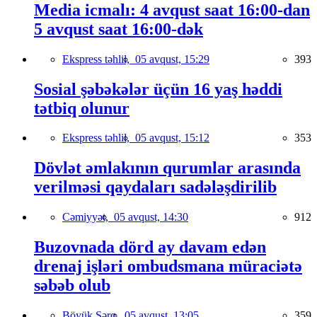
Media icmalı: 4 avqust saat 16:00-dan
5 avqust saat 16:00-dək
Ekspress təhlil,
05 avqust, 15:29
393
Sosial şəbəkələr üçün 16 yaş həddi
tətbiq olunur
Ekspress təhlil,
05 avqust, 15:12
353
Dövlət əmlakının qurumlar arasında
verilməsi qaydaları sadələşdirilib
Cəmiyyət,
05 avqust, 14:30
912
Buzovnada dörd ay davam edən
drenaj işləri ombudsmana müraciətə
səbəb olub
Böyük Şərq,
05 avqust, 13:05
359