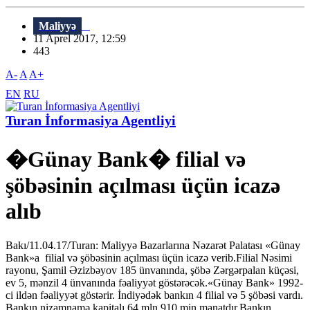
Maliyyə
11 Aprel 2017, 12:59
443
A-
A
A+
EN
RU
Turan İnformasiya Agentliyi
�Günay Bank� filial və
şöbəsinin açılması üçün icazə
alıb
Bakı/11.04.17/Turan: Maliyyə Bazarlarına Nəzarət Palatası «Günay
Bank»a filial və şöbəsinin açılması üçün icazə verib.Filial Nəsimi
rayonu, Şamil Əzizbəyov 185 ünvanında, şöbə Zərgərpalan küçəsi,
ev 5, mənzil 4 ünvanında fəaliyyət göstərəcək.«Günay Bank» 1992-
ci ildən fəaliyyət göstərir. İndiyədək bankın 4 filial və 5 şöbəsi vardı.
Bankın nizamnamə kapitalı 64 mln 910 min manatdır.Bankın