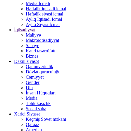
Media İcmalı
Həftəlik iqtisadi icmal
Həftəlik siyasi icmal
Aylıq İqtisadi İcmal
Aylıq Siyasi İcmal
İqtisadiyyat
Maliyyə
Makroiqtisadiyyat
Sənaye
Kənd təsərrüfatı
Biznes
Daxili siyasət
Qanunvericilik
Dövlət quruculuğu
Cəmiyyət
Gender
Din
İnsan Hüquqları
Media
Təhlükəsizlik
Sosial sahə
Xarici Siyasət
Keçmiş Sovet məkanı
Qafqaz
Amerika