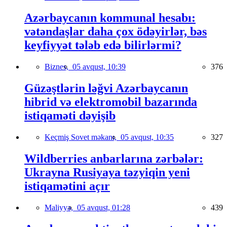
Azərbaycanın kommunal hesabı:
vətəndaşlar daha çox ödəyirlər, bəs
keyfiyyət tələb edə bilirlərmi?
Biznes,
05 avqust, 10:39
376
Güzəştlərin ləğvi Azərbaycanın
hibrid və elektromobil bazarında
istiqaməti dəyişib
Keçmiş Sovet məkanı,
05 avqust, 10:35
327
Wildberries anbarlarına zərbələr:
Ukrayna Rusiyaya təzyiqin yeni
istiqamətini açır
Maliyyə,
05 avqust, 01:28
439