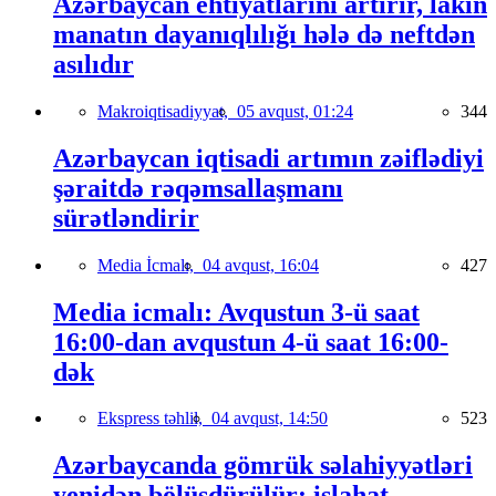
Azərbaycan ehtiyatlarını artırır, lakin
manatın dayanıqlılığı hələ də neftdən
asılıdır
Makroiqtisadiyyat,
05 avqust, 01:24
344
Azərbaycan iqtisadi artımın zəiflədiyi
şəraitdə rəqəmsallaşmanı
sürətləndirir
Media İcmalı,
04 avqust, 16:04
427
Media icmalı: Avqustun 3-ü saat
16:00-dan avqustun 4-ü saat 16:00-
dək
Ekspress təhlil,
04 avqust, 14:50
523
Azərbaycanda gömrük səlahiyyətləri
yenidən bölüşdürülür: islahat