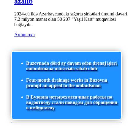
azalıb
2024-cü ildə Azərbaycandakı sığorta şirkətləri ümumi dəyəri
7,2 milyon manat olan 50 207 “Yaşıl Kart” müqaviləsi
bağlayıb.
Ardını oxu
Buzovnada dörd ay davam edən drenaj işləri
ombudsmana müraciətə səbəb olub
Four-month drainage works in Buzovna
prompt an appeal to the ombudsman
В Бузовна четырехмесячные работы по
водоотводу стали поводом для обращения
к омбудсмену