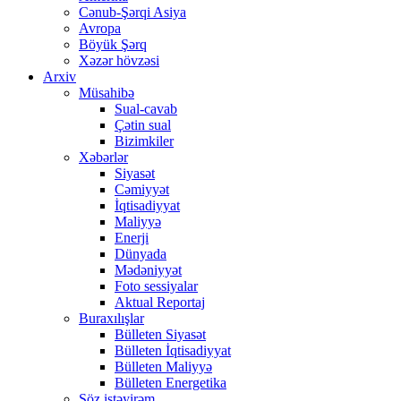
Cənub-Şərqi Asiya
Avropa
Böyük Şərq
Xəzər hövzəsi
Arxiv
Müsahibə
Sual-cavab
Çətin sual
Bizimkiler
Xəbərlər
Siyasət
Cəmiyyət
İqtisadiyyat
Maliyyə
Enerji
Dünyada
Mədəniyyət
Foto sessiyalar
Aktual Reportaj
Buraxılışlar
Bülleten Siyasət
Bülleten İqtisadiyyat
Bülleten Maliyyə
Bülleten Energetika
Söz istəyirəm