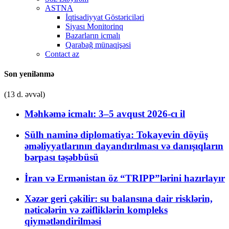
ASTNA
İqtisadiyyat Göstəriciləri
Siyası Monitorinq
Bazarların icmalı
Qarabağ münaqişəsi
Contact az
Son yenilənmə
(13 d. əvvəl)
Məhkəmə icmalı: 3–5 avqust 2026-cı il
Sülh naminə diplomatiya: Tokayevin döyüş
əməliyyatlarının dayandırılması və danışıqların
bərpası təşəbbüsü
İran və Ermənistan öz “TRIPP”lərini hazırlayır
Xəzər geri çəkilir: su balansına dair risklərin,
nəticələrin və zəifliklərin kompleks
qiymətləndirilməsi