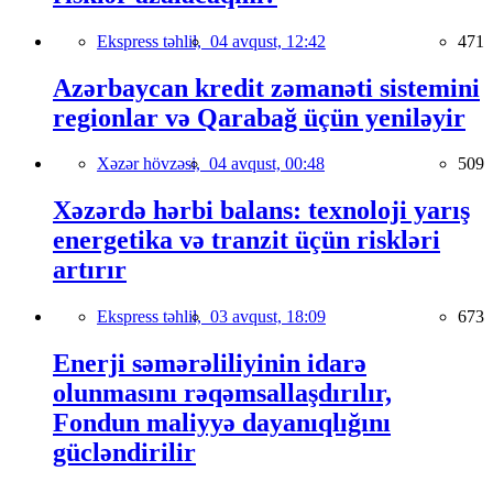
Ekspress təhlil,
04 avqust, 12:42
471
Azərbaycan kredit zəmanəti sistemini
regionlar və Qarabağ üçün yeniləyir
Xəzər hövzəsi,
04 avqust, 00:48
509
Xəzərdə hərbi balans: texnoloji yarış
energetika və tranzit üçün riskləri
artırır
Ekspress təhlil,
03 avqust, 18:09
673
Enerji səmərəliliyinin idarə
olunmasını rəqəmsallaşdırılır,
Fondun maliyyə dayanıqlığını
gücləndirilir