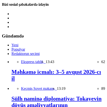
Bizi sosial şəbəkələrdə izləyin
Gündəmdə
Yeni
Populyar
Redaktorun seçimi
Ekspress təhlil,
13:43
62
Məhkəmə icmalı: 3–5 avqust 2026-cı
il
Keçmiş Sovet məkanı,
13:19
89
Sülh naminə diplomatiya: Tokayevin
döyüş əməliyyatlarının