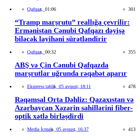
Qafqaz,
01:06
301
“Tramp marşrutu” reallığa çevrilir:
Ermənistan Cənubi Qafqazı dəyişə
biləcək layihəni sürətləndirir
Qafqaz,
00:32
355
ABŞ və Çin Cənubi Qafqazda
marşrutlar uğrunda rəqabət aparır
Ekspress təhlil,
05 avqust, 18:11
478
Rəqəmsal Orta Dəhliz: Qazaxıstan və
Azərbaycan Xəzərin sahillərini fiber-
optik xətlə birləşdirdi
Media İcmalı,
05 avqust, 16:37
413