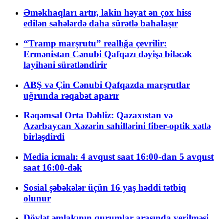
Əməkhaqları artır, lakin həyat ən çox hiss
edilən sahələrdə daha sürətlə bahalaşır
“Tramp marşrutu” reallığa çevrilir:
Ermənistan Cənubi Qafqazı dəyişə biləcək
layihəni sürətləndirir
ABŞ və Çin Cənubi Qafqazda marşrutlar
uğrunda rəqabət aparır
Rəqəmsal Orta Dəhliz: Qazaxıstan və
Azərbaycan Xəzərin sahillərini fiber-optik xətlə
birləşdirdi
Media icmalı: 4 avqust saat 16:00-dan 5 avqust
saat 16:00-dək
Sosial şəbəkələr üçün 16 yaş həddi tətbiq
olunur
Dövlət əmlakının qurumlar arasında verilməsi