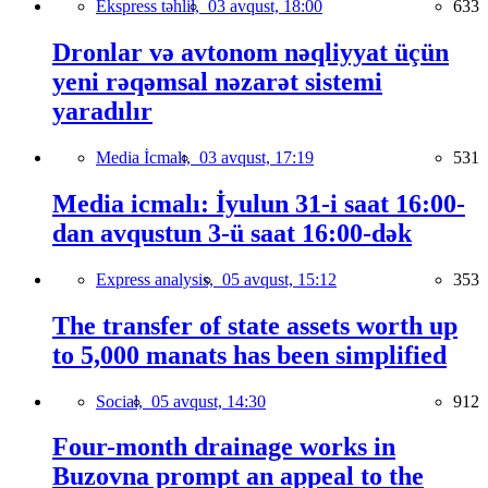
Ekspress təhlil,
03 avqust, 18:00
633
Dronlar və avtonom nəqliyyat üçün
yeni rəqəmsal nəzarət sistemi
yaradılır
Media İcmalı,
03 avqust, 17:19
531
Media icmalı: İyulun 31-i saat 16:00-
dan avqustun 3-ü saat 16:00-dək
Express analysis,
05 avqust, 15:12
353
The transfer of state assets worth up
to 5,000 manats has been simplified
Social,
05 avqust, 14:30
912
Four-month drainage works in
Buzovna prompt an appeal to the