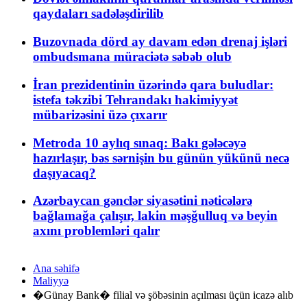
qaydaları sadələşdirilib
Buzovnada dörd ay davam edən drenaj işləri
ombudsmana müraciətə səbəb olub
İran prezidentinin üzərində qara buludlar:
istefa təkzibi Tehrandakı hakimiyyət
mübarizəsini üzə çıxarır
Metroda 10 aylıq sınaq: Bakı gələcəyə
hazırlaşır, bəs sərnişin bu günün yükünü necə
daşıyacaq?
Azərbaycan gənclər siyasətini nəticələrə
bağlamağa çalışır, lakin məşğulluq və beyin
axını problemləri qalır
Ana səhifə
Maliyyə
�Günay Bank� filial və şöbəsinin açılması üçün icazə alıb