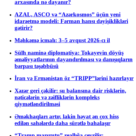
arxasında nə dayanır?
AZAL, ASCO və “Azərkosmos” üçün yeni
idarəetmə modeli: Fərman hansı dəyişiklikləri
gətirir?
Məhkəmə icmalı: 3–5 avqust 2026-cı il
Sülh naminə diplomatiya: Tokayevin döyüş
əməliyyatlarının dayandırılması və danışıqların
bərpası təşəbbüsü
İran və Ermənistan öz “TRIPP”lərini hazırlayır
Xəzər geri çəkilir: su balansına dair risklərin,
nəticələrin və zəifliklərin kompleks
qiymətləndirilməsi
Əməkhaqları artır, lakin həyat ən çox hiss
edilən sahələrdə daha sürətlə bahalaşır
“Tramp marşrutu” reallığa çevrilir: