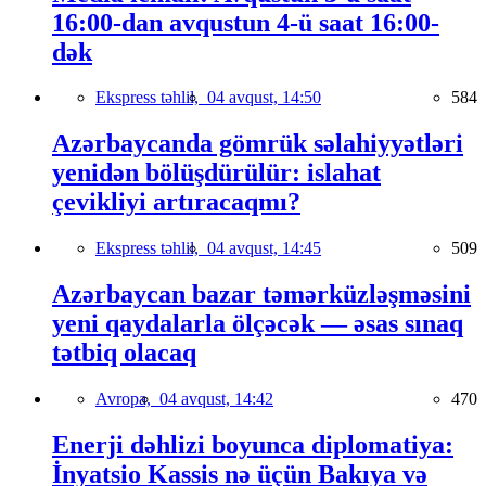
16:00-dan avqustun 4-ü saat 16:00-
dək
Ekspress təhlil,
04 avqust, 14:50
584
Azərbaycanda gömrük səlahiyyətləri
yenidən bölüşdürülür: islahat
çevikliyi artıracaqmı?
Ekspress təhlil,
04 avqust, 14:45
509
Azərbaycan bazar təmərküzləşməsini
yeni qaydalarla ölçəcək — əsas sınaq
tətbiq olacaq
Avropa,
04 avqust, 14:42
470
Enerji dəhlizi boyunca diplomatiya:
İnyatsio Kassis nə üçün Bakıya və