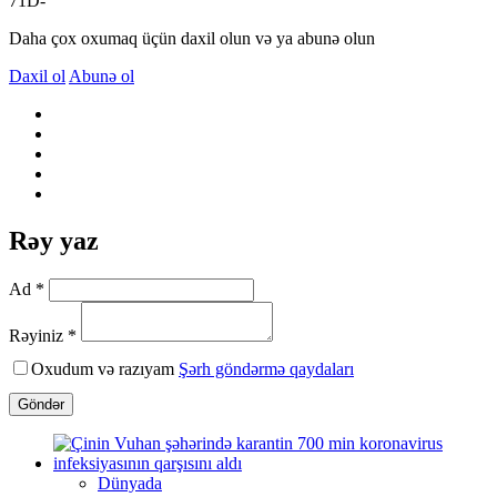
71D-
Daha çox oxumaq üçün daxil olun və ya abunə olun
Daxil ol
Abunə ol
Rəy yaz
Ad *
Rəyiniz *
Oxudum və razıyam
Şərh göndərmə qaydaları
Göndər
Dünyada