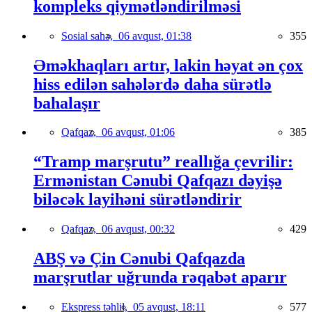
kompleks qiymətləndirilməsi
Sosial sahə,
06 avqust, 01:38
355
Əməkhaqları artır, lakin həyat ən çox
hiss edilən sahələrdə daha sürətlə
bahalaşır
Qafqaz,
06 avqust, 01:06
385
“Tramp marşrutu” reallığa çevrilir:
Ermənistan Cənubi Qafqazı dəyişə
biləcək layihəni sürətləndirir
Qafqaz,
06 avqust, 00:32
429
ABŞ və Çin Cənubi Qafqazda
marşrutlar uğrunda rəqabət aparır
Ekspress təhlil,
05 avqust, 18:11
577