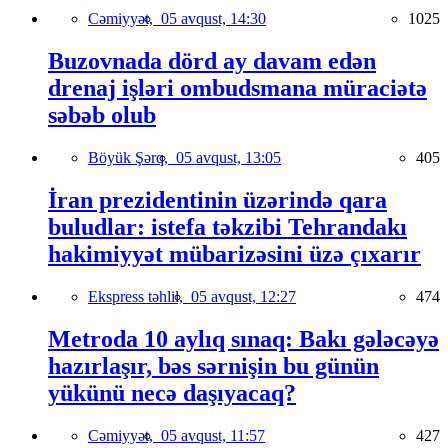
Cəmiyyət,
05 avqust, 14:30
1025
Buzovnada dörd ay davam edən
drenaj işləri ombudsmana müraciətə
səbəb olub
Böyük Şərq,
05 avqust, 13:05
405
İran prezidentinin üzərində qara
buludlar: istefa təkzibi Tehrandakı
hakimiyyət mübarizəsini üzə çıxarır
Ekspress təhlil,
05 avqust, 12:27
474
Metroda 10 aylıq sınaq: Bakı gələcəyə
hazırlaşır, bəs sərnişin bu günün
yükünü necə daşıyacaq?
Cəmiyyət,
05 avqust, 11:57
427