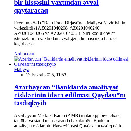
bir hissəsini vaxtından əvvəl
qaytaracaq
Fevralın 25-də "Bakı Fond Birjası"nda Maliyyə Nazirliyinin
yerləşdirdiyi AZ0201040208, AZ0201040240,
AZ0201040265 və AZ0201040323 İSİN kodlu dövlət
istiqrazlarının vaxtından əvvəl geri alınması üzrə hərrac
keçiriləcək.
Ardını oxu
Maliyyə
13 Fevral 2025, 11:53
Azərbaycan “Banklarda əməliyyat
risklərinin idarə edilməsi Qaydası”nı
təsdiqləyib
Azərbaycan Mərkəzi Bankı (AMB) mütərəqqi beynəlxalq
təcrübə və standartlar əsasında hazırladığı “Banklarda
əməliyyat risklərinin idarə edilməsi Qaydası”nı təsdiq edib.