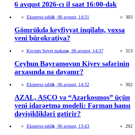
6 avqust 2026-cı il saat 16:00-dək
Ekspress təhlil,
06 avqust, 14:51
303
Gömrükdə keyfiyyət inqilabı, yoxsa
yeni bürokratiya?
Keçmiş Sovet məkanı,
06 avqust, 14:37
313
Ceyhun Bayramovun Kiyev səfərinin
arxasında nə dayanır?
Ekspress təhlil,
06 avqust, 14:32
302
AZAL, ASCO və “Azərkosmos” üçün
yeni idarəetmə modeli: Fərman hansı
dəyişiklikləri gətirir?
Ekspress təhlil,
06 avqust, 13:43
292