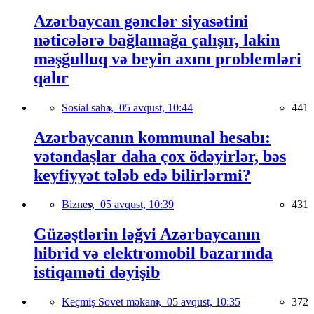
Azərbaycan gənclər siyasətini
nəticələrə bağlamağa çalışır, lakin
məşğulluq və beyin axını problemləri
qalır
Sosial sahə,
05 avqust, 10:44
441
Azərbaycanın kommunal hesabı:
vətəndaşlar daha çox ödəyirlər, bəs
keyfiyyət tələb edə bilirlərmi?
Biznes,
05 avqust, 10:39
431
Güzəştlərin ləğvi Azərbaycanın
hibrid və elektromobil bazarında
istiqaməti dəyişib
Keçmiş Sovet məkanı,
05 avqust, 10:35
372