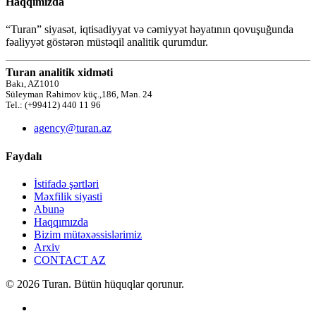
Haqqımızda
“Turan” siyasət, iqtisadiyyat və cəmiyyət həyatının qovuşuğunda
fəaliyyət göstərən müstəqil analitik qurumdur.
Turan analitik xidməti
Bakı, AZ1010
Süleyman Rəhimov küç.,186, Mən. 24
Tel.: (+99412) 440 11 96
agency@turan.az
Faydalı
İstifadə şərtləri
Məxfilik siyasti
Abunə
Haqqımızda
Bizim mütəxəssislərimiz
Arxiv
CONTACT AZ
© 2026 Turan. Bütün hüquqlar qorunur.