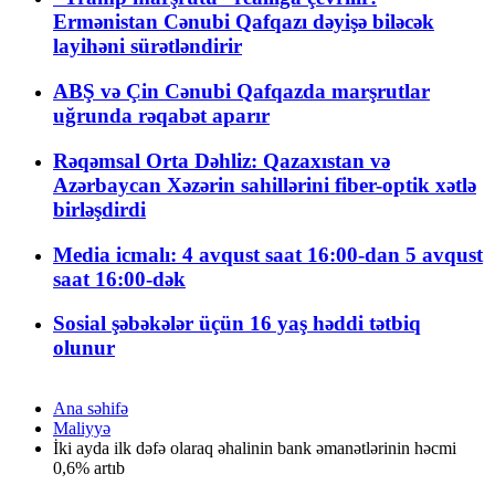
Ermənistan Cənubi Qafqazı dəyişə biləcək
layihəni sürətləndirir
ABŞ və Çin Cənubi Qafqazda marşrutlar
uğrunda rəqabət aparır
Rəqəmsal Orta Dəhliz: Qazaxıstan və
Azərbaycan Xəzərin sahillərini fiber-optik xətlə
birləşdirdi
Media icmalı: 4 avqust saat 16:00-dan 5 avqust
saat 16:00-dək
Sosial şəbəkələr üçün 16 yaş həddi tətbiq
olunur
Ana səhifə
Maliyyə
İki ayda ilk dəfə olaraq əhalinin bank əmanətlərinin həcmi
0,6% artıb