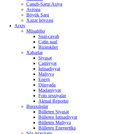
Cənub-Şərqi Asiya
Avropa
Böyük Şərq
Xəzər hövzəsi
Arxiv
Müsahibə
Sual-cavab
Çətin sual
Bizimkiler
Xəbərlər
Siyasət
Cəmiyyət
İqtisadiyyat
Maliyyə
Enerji
Dünyada
Mədəniyyət
Foto sessiyalar
Aktual Reportaj
Buraxılışlar
Bülleten Siyasət
Bülleten İqtisadiyyat
Bülleten Maliyyə
Bülleten Energetika
Söz istəyirəm