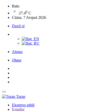
Bakı
0
27.4
C
Cümə, 7 Avqust 2026
Daxil ol
Abunə
Əlaqə
Turan
Ekspress təhlil
İcmallar