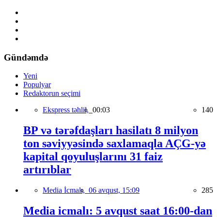
Gündəmdə
Yeni
Populyar
Redaktorun seçimi
Ekspress təhlil,
00:03
140
BP və tərəfdaşları hasilatı 8 milyon
ton səviyyəsində saxlamaqla AÇG-yə
kapital qoyuluşlarını 31 faiz
artırıblar
Media İcmalı,
06 avqust, 15:09
285
Media icmalı: 5 avqust saat 16:00-dan