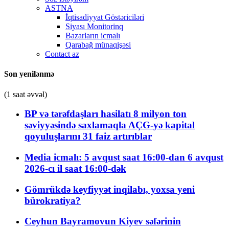
ASTNA
İqtisadiyyat Göstəriciləri
Siyası Monitorinq
Bazarların icmalı
Qarabağ münaqişəsi
Contact az
Son yenilənmə
(1 saat əvvəl)
BP və tərəfdaşları hasilatı 8 milyon ton
səviyyəsində saxlamaqla AÇG-yə kapital
qoyuluşlarını 31 faiz artırıblar
Media icmalı: 5 avqust saat 16:00-dan 6 avqust
2026-cı il saat 16:00-dək
Gömrükdə keyfiyyət inqilabı, yoxsa yeni
bürokratiya?
Ceyhun Bayramovun Kiyev səfərinin