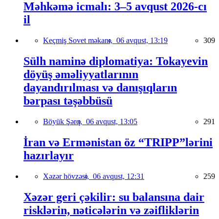
Məhkəmə icmalı: 3–5 avqust 2026-cı
il
Keçmiş Sovet məkanı,
06 avqust, 13:19
309
Sülh naminə diplomatiya: Tokayevin
döyüş əməliyyatlarının
dayandırılması və danışıqların
bərpası təşəbbüsü
Böyük Şərq,
06 avqust, 13:05
291
İran və Ermənistan öz “TRIPP”lərini
hazırlayır
Xəzər hövzəsi,
06 avqust, 12:31
259
Xəzər geri çəkilir: su balansına dair
risklərin, nəticələrin və zəifliklərin