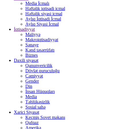
Media İcmalı
Həftəlik iqtisadi icmal
Həftəlik siyasi icmal
Aylıq İqtisadi İcmal
Aylıq Siyasi İcmal
İqtisadiyyat
Maliyyə
Makroiqtisadiyyat
Sənaye
Kənd təsərrüfatı
Biznes
Daxili siyasət
Qanunvericilik
Dövlət quruculuğu
Cəmiyyət
Gender
Din
İnsan Hüquqları
Media
Təhlükəsizlik
Sosial sahə
Xarici Siyasət
Keçmiş Sovet məkanı
Qafqaz
Amerika