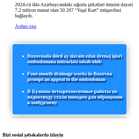
2024-cü ildə Azərbaycandakı sığorta şirkətləri ümumi dəyəri
7,2 milyon manat olan 50 207 “Yaşıl Kart” müqaviləsi
bağlayıb.
Ardını oxu
Buzovnada dörd ay davam edən drenaj işləri
ombudsmana müraciətə səbəb olub
Four-month drainage works in Buzovna
prompt an appeal to the ombudsman
В Бузовна четырехмесячные работы по
водоотводу стали поводом для обращения
к омбудсмену
Bizi sosial şəbəkələrdə izləyin