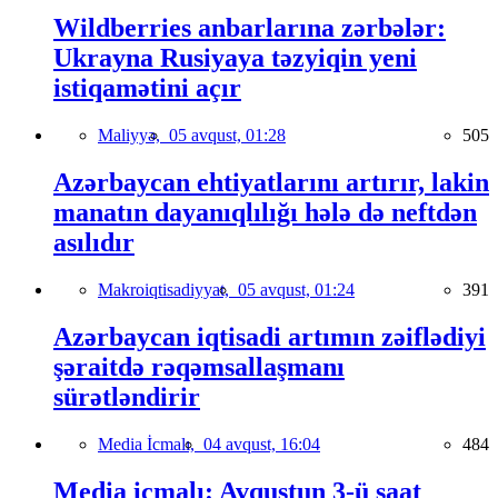
Wildberries anbarlarına zərbələr:
Ukrayna Rusiyaya təzyiqin yeni
istiqamətini açır
Maliyyə,
05 avqust, 01:28
505
Azərbaycan ehtiyatlarını artırır, lakin
manatın dayanıqlılığı hələ də neftdən
asılıdır
Makroiqtisadiyyat,
05 avqust, 01:24
391
Azərbaycan iqtisadi artımın zəiflədiyi
şəraitdə rəqəmsallaşmanı
sürətləndirir
Media İcmalı,
04 avqust, 16:04
484
Media icmalı: Avqustun 3-ü saat