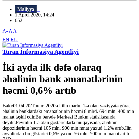
Maliyyə
1 Aprel 2020, 14:24
652
A-
A
A+
EN
RU
Turan İnformasiya Agentliyi
İki ayda ilk dəfə olaraq
əhalinin bank əmanətlərinin
həcmi 0,6% artıb
Bakı/01.04.20/Turan: 2020-ci ilin martın 1-ə olan vəziyyətə görə,
əhalinin banklardakı əmanətlərinin həcmi 8 mlrd. 694 mln. 400 min
manat təşkil edir.Bu barədə Mərkəzi Bankın statisikasında
deyilir.Fevralın 1-ə olan göstəricilərlə müqayisədə, əhalinin
depozitlərinin həcmi 105 mln. 900 min mnat yaxud 1,2% artıb.İlin
əvvəlindən bu göstərici 0,6% yaxud 56 mln. 500 min manat artıb. –