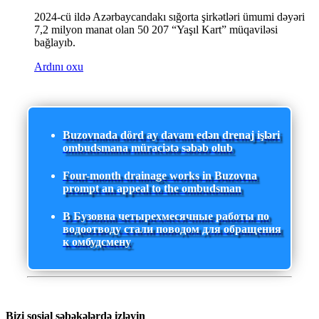
2024-cü ildə Azərbaycandakı sığorta şirkətləri ümumi dəyəri
7,2 milyon manat olan 50 207 “Yaşıl Kart” müqaviləsi
bağlayıb.
Ardını oxu
Buzovnada dörd ay davam edən drenaj işləri
ombudsmana müraciətə səbəb olub
Four-month drainage works in Buzovna
prompt an appeal to the ombudsman
В Бузовна четырехмесячные работы по
водоотводу стали поводом для обращения
к омбудсмену
Bizi sosial şəbəkələrdə izləyin