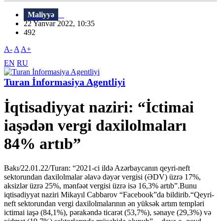
Maliyyə
22 Yanvar 2022, 10:35
492
A-
A
A+
EN
RU
Turan İnformasiya Agentliyi
İqtisadiyyat naziri: “İctimai
iaşədən vergi daxilolmaları
84% artıb”
Bakı/22.01.22/Turan: “2021-ci ildə Azərbaycanın qeyri-neft
sektorundan daxilolmalar əlavə dəyər vergisi (ƏDV) üzrə 17%,
aksizlər üzrə 25%, mənfəət vergisi üzrə isə 16,3% artıb”.Bunu
iqtisadiyyat naziri Mikayıl Cabbarov “Facebook”da bildirib.“Qeyri-
neft sektorundan vergi daxilolmalarının ən yüksək artım templəri
ictimai iaşə (84,1%), pərakəndə ticarət (53,7%), sənaye (29,3%) və