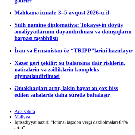
gətirir?
Məhkəmə icmalı: 3–5 avqust 2026-cı il
Sülh naminə diplomatiya: Tokayevin döyüş
əməliyyatlarının dayandırılması və danışıqların
bərpası təşəbbüsü
İran və Ermənistan öz “TRIPP”lərini hazırlayır
Xəzər geri çəkilir: su balansına dair risklərin,
nəticələrin və zəifliklərin kompleks
qiymətləndirilməsi
Əməkhaqları artır, lakin həyat ən çox hiss
edilən sahələrdə daha sürətlə bahalaşır
Ana səhifə
Maliyyə
İqtisadiyyat naziri: “İctimai iaşədən vergi daxilolmaları 84%
artıb”