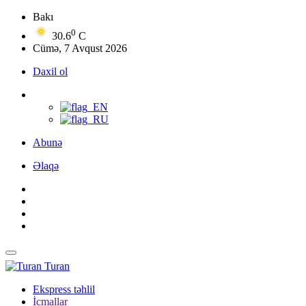
Bakı
0
30.6
C
Cümə, 7 Avqust 2026
Daxil ol
Abunə
Əlaqə
Turan
Ekspress təhlil
İcmallar