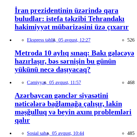
İran prezidentinin üzərində qara
buludlar: istefa təkzibi Tehrandakı
hakimiyyət mübarizəsini üzə çıxarır
Ekspress təhlil,
05 avqust, 12:27
526
Metroda 10 aylıq sınaq: Bakı gələcəyə
hazırlaşır, bəs sərnişin bu günün
yükünü necə daşıyacaq?
Cəmiyyət,
05 avqust, 11:57
468
Azərbaycan gənclər siyasətini
nəticələrə bağlamağa çalışır, lakin
məşğulluq və beyin axını problemləri
qalır
Sosial sahə,
05 avqust, 10:44
485