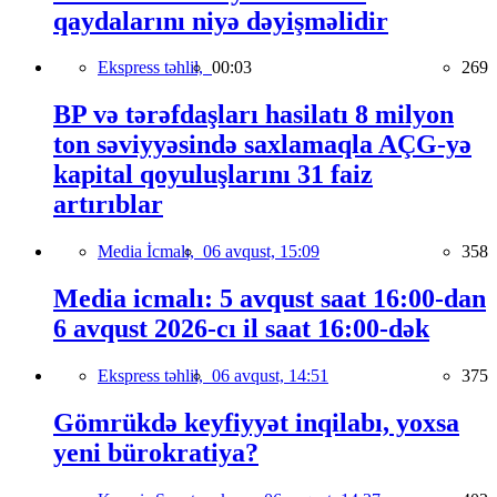
qaydalarını niyə dəyişməlidir
Ekspress təhlil,
00:03
269
BP və tərəfdaşları hasilatı 8 milyon
ton səviyyəsində saxlamaqla AÇG-yə
kapital qoyuluşlarını 31 faiz
artırıblar
Media İcmalı,
06 avqust, 15:09
358
Media icmalı: 5 avqust saat 16:00-dan
6 avqust 2026-cı il saat 16:00-dək
Ekspress təhlil,
06 avqust, 14:51
375
Gömrükdə keyfiyyət inqilabı, yoxsa
yeni bürokratiya?