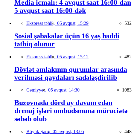
Media icmalı: 4 avqust saat 16:00-dan
5 avqust saat 16:00-dək
Ekspress təhlil,
05 avqust, 15:29
532
Sosial şəbəkələr üçün 16 yaş həddi
tətbiq olunur
Ekspress təhlil,
05 avqust, 15:12
482
Dövlət əmlakının qurumlar arasında
verilməsi qaydaları sadələşdirilib
Cəmiyyət,
05 avqust, 14:30
1083
Buzovnada dörd ay davam edən
drenaj işləri ombudsmana müraciətə
səbəb olub
Böyük Şərq,
05 avqust, 13:05
448