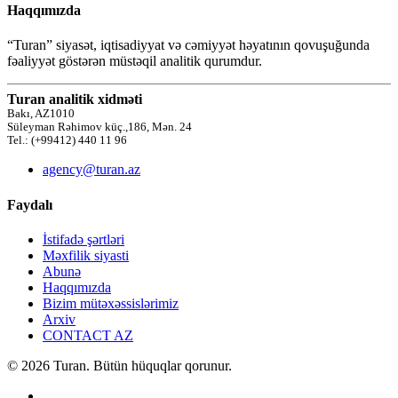
Haqqımızda
“Turan” siyasət, iqtisadiyyat və cəmiyyət həyatının qovuşuğunda
fəaliyyət göstərən müstəqil analitik qurumdur.
Turan analitik xidməti
Bakı, AZ1010
Süleyman Rəhimov küç.,186, Mən. 24
Tel.: (+99412) 440 11 96
agency@turan.az
Faydalı
İstifadə şərtləri
Məxfilik siyasti
Abunə
Haqqımızda
Bizim mütəxəssislərimiz
Arxiv
CONTACT AZ
© 2026 Turan. Bütün hüquqlar qorunur.