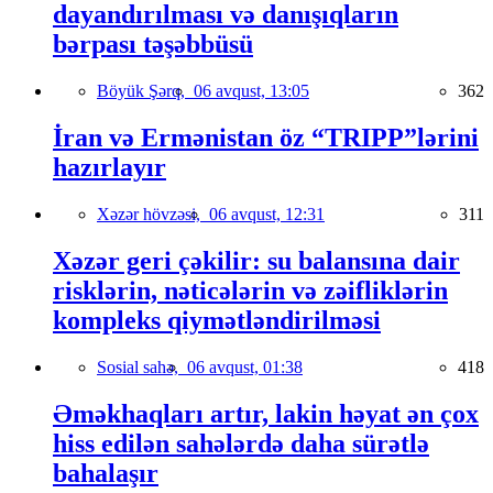
dayandırılması və danışıqların
bərpası təşəbbüsü
Böyük Şərq,
06 avqust, 13:05
362
İran və Ermənistan öz “TRIPP”lərini
hazırlayır
Xəzər hövzəsi,
06 avqust, 12:31
311
Xəzər geri çəkilir: su balansına dair
risklərin, nəticələrin və zəifliklərin
kompleks qiymətləndirilməsi
Sosial sahə,
06 avqust, 01:38
418
Əməkhaqları artır, lakin həyat ən çox
hiss edilən sahələrdə daha sürətlə
bahalaşır