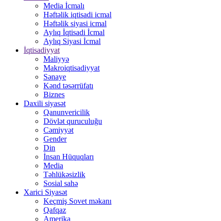
Media İcmalı
Həftəlik iqtisadi icmal
Həftəlik siyasi icmal
Aylıq İqtisadi İcmal
Aylıq Siyasi İcmal
İqtisadiyyat
Maliyyə
Makroiqtisadiyyat
Sənaye
Kənd təsərrüfatı
Biznes
Daxili siyasət
Qanunvericilik
Dövlət quruculuğu
Cəmiyyət
Gender
Din
İnsan Hüquqları
Media
Təhlükəsizlik
Sosial sahə
Xarici Siyasət
Keçmiş Sovet məkanı
Qafqaz
Amerika