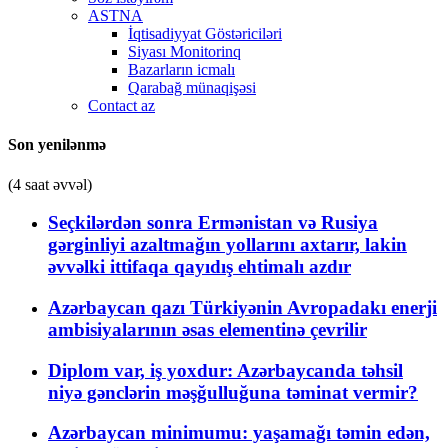
ASTNA
İqtisadiyyat Göstəriciləri
Siyası Monitorinq
Bazarların icmalı
Qarabağ münaqişəsi
Contact az
Son yenilənmə
(4 saat əvvəl)
Seçkilərdən sonra Ermənistan və Rusiya
gərginliyi azaltmağın yollarını axtarır, lakin
əvvəlki ittifaqa qayıdış ehtimalı azdır
Azərbaycan qazı Türkiyənin Avropadakı enerji
ambisiyalarının əsas elementinə çevrilir
Diplom var, iş yoxdur: Azərbaycanda təhsil
niyə gənclərin məşğulluğuna təminat vermir?
Azərbaycan minimumu: yaşamağı təmin edən,