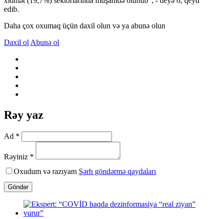
xidmət (19,7%) sektorlarında müşahidə olunub”, - deyə o, qeyd
edib.
Daha çox oxumaq üçün daxil olun və ya abunə olun
Daxil ol
Abunə ol
Rəy yaz
Ad *
Rəyiniz *
Oxudum və razıyam
Şərh göndərmə qaydaları
Göndər