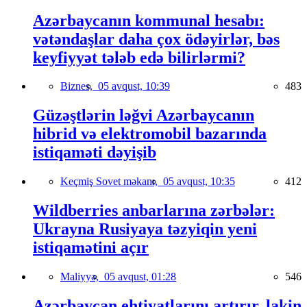
Azərbaycanın kommunal hesabı:
vətəndaşlar daha çox ödəyirlər, bəs
keyfiyyət tələb edə bilirlərmi?
Biznes,
05 avqust, 10:39
483
Güzəştlərin ləğvi Azərbaycanın
hibrid və elektromobil bazarında
istiqaməti dəyişib
Keçmiş Sovet məkanı,
05 avqust, 10:35
412
Wildberries anbarlarına zərbələr:
Ukrayna Rusiyaya təzyiqin yeni
istiqamətini açır
Maliyyə,
05 avqust, 01:28
546
Azərbaycan ehtiyatlarını artırır, lakin