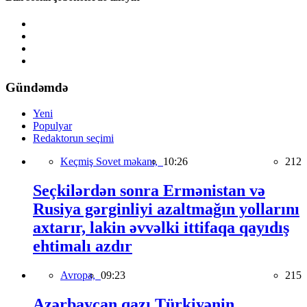
Gündəmdə
Yeni
Populyar
Redaktorun seçimi
Keçmiş Sovet məkanı,
10:26
212
Seçkilərdən sonra Ermənistan və
Rusiya gərginliyi azaltmağın yollarını
axtarır, lakin əvvəlki ittifaqa qayıdış
ehtimalı azdır
Avropa,
09:23
215
Azərbaycan qazı Türkiyənin