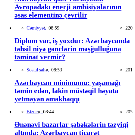
Avropadakı enerji ambisiyalarının
əsas elementinə çevrilir
Cəmiyyət,
08:59
220
Diplom var, iş yoxdur: Azərbaycanda
təhsil niyə gənclərin məşğulluğuna
təminat vermir?
Sosial sahə,
08:53
201
Azərbaycan minimumu: yaşamağı
təmin edən, lakin müstəqil həyata
yetməyən əməkhaqqı
Biznes,
08:44
205
Ənənəvi bazarlar şəbəkələrin təzyiqi
altında: Azərbaycan ticarət