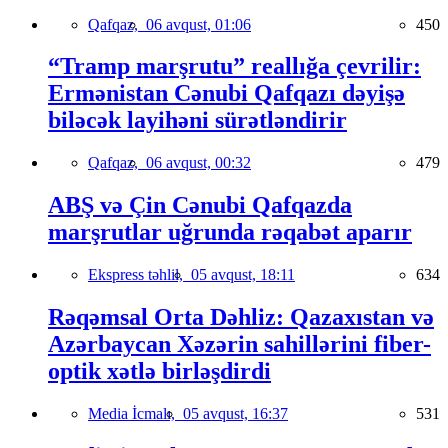
Qafqaz,
06 avqust, 01:06
450
“Tramp marşrutu” reallığa çevrilir:
Ermənistan Cənubi Qafqazı dəyişə
biləcək layihəni sürətləndirir
Qafqaz,
06 avqust, 00:32
479
ABŞ və Çin Cənubi Qafqazda
marşrutlar uğrunda rəqabət aparır
Ekspress təhlil,
05 avqust, 18:11
634
Rəqəmsal Orta Dəhliz: Qazaxıstan və
Azərbaycan Xəzərin sahillərini fiber-
optik xətlə birləşdirdi
Media İcmalı,
05 avqust, 16:37
531