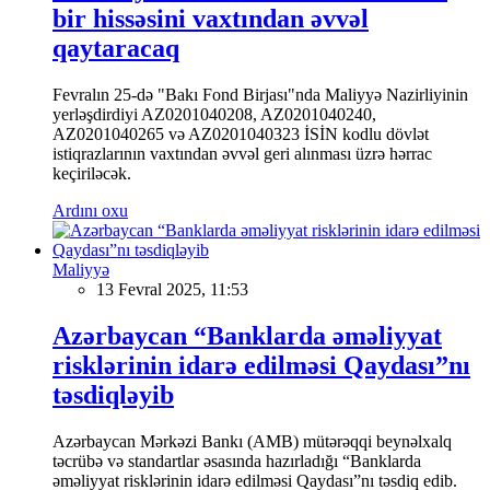
bir hissəsini vaxtından əvvəl
qaytaracaq
Fevralın 25-də "Bakı Fond Birjası"nda Maliyyə Nazirliyinin
yerləşdirdiyi AZ0201040208, AZ0201040240,
AZ0201040265 və AZ0201040323 İSİN kodlu dövlət
istiqrazlarının vaxtından əvvəl geri alınması üzrə hərrac
keçiriləcək.
Ardını oxu
Maliyyə
13 Fevral 2025, 11:53
Azərbaycan “Banklarda əməliyyat
risklərinin idarə edilməsi Qaydası”nı
təsdiqləyib
Azərbaycan Mərkəzi Bankı (AMB) mütərəqqi beynəlxalq
təcrübə və standartlar əsasında hazırladığı “Banklarda
əməliyyat risklərinin idarə edilməsi Qaydası”nı təsdiq edib.