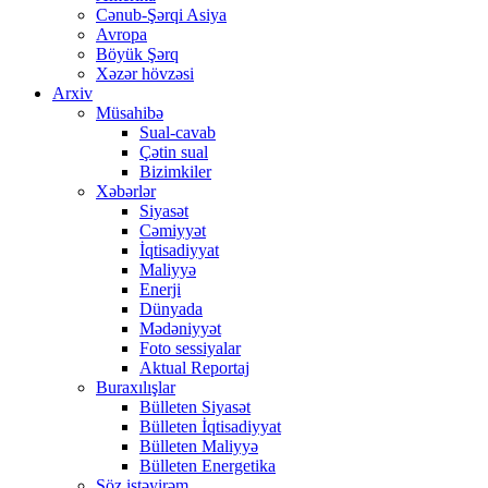
Cənub-Şərqi Asiya
Avropa
Böyük Şərq
Xəzər hövzəsi
Arxiv
Müsahibə
Sual-cavab
Çətin sual
Bizimkiler
Xəbərlər
Siyasət
Cəmiyyət
İqtisadiyyat
Maliyyə
Enerji
Dünyada
Mədəniyyət
Foto sessiyalar
Aktual Reportaj
Buraxılışlar
Bülleten Siyasət
Bülleten İqtisadiyyat
Bülleten Maliyyə
Bülleten Energetika
Söz istəyirəm