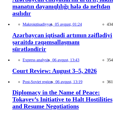
manatın dayanıqlılığı hələ də neftdən
asılıdır
Makroiqtisadiyyat,
05 avqust, 01:24
434
Azərbaycan iqtisadi artımın zəiflədiyi
şəraitdə rəqəmsallaşmanı
sürətləndirir
Express analysis,
06 avqust, 13:43
354
Court Review: August 3–5, 2026
Post-Soviet region,
06 avqust, 13:19
361
Diplomacy in the Name of Peace:
Tokayev’s Initiative to Halt Hostilities
and Resume Negotiations