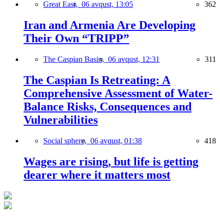
Great East,
06 avqust, 13:05
362
Iran and Armenia Are Developing
Their Own “TRIPP”
The Caspian Basin,
06 avqust, 12:31
311
The Caspian Is Retreating: A
Comprehensive Assessment of Water-
Balance Risks, Consequences and
Vulnerabilities
Social sphere,
06 avqust, 01:38
418
Wages are rising, but life is getting
dearer where it matters most