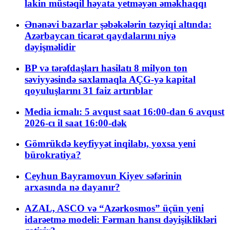
lakin müstəqil həyata yetməyən əməkhaqqı
Ənənəvi bazarlar şəbəkələrin təzyiqi altında:
Azərbaycan ticarət qaydalarını niyə
dəyişməlidir
BP və tərəfdaşları hasilatı 8 milyon ton
səviyyəsində saxlamaqla AÇG-yə kapital
qoyuluşlarını 31 faiz artırıblar
Media icmalı: 5 avqust saat 16:00-dan 6 avqust
2026-cı il saat 16:00-dək
Gömrükdə keyfiyyət inqilabı, yoxsa yeni
bürokratiya?
Ceyhun Bayramovun Kiyev səfərinin
arxasında nə dayanır?
AZAL, ASCO və “Azərkosmos” üçün yeni
idarəetmə modeli: Fərman hansı dəyişiklikləri