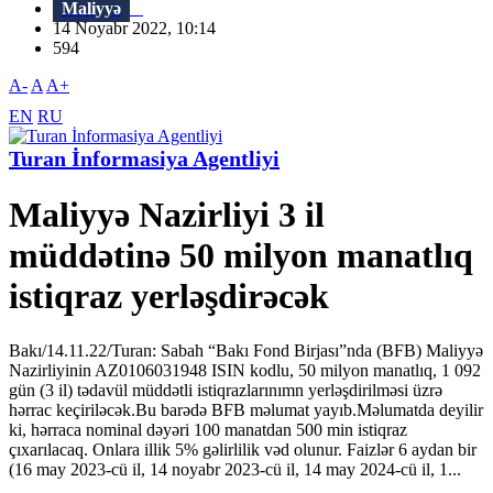
Maliyyə
14 Noyabr 2022, 10:14
594
A-
A
A+
EN
RU
Turan İnformasiya Agentliyi
Maliyyə Nazirliyi 3 il
müddətinə 50 milyon manatlıq
istiqraz yerləşdirəcək
Bakı/14.11.22/Turan: Sabah “Bakı Fond Birjası”nda (BFB) Maliyyə
Nazirliyinin AZ0106031948 ISIN kodlu, 50 milyon manatlıq, 1 092
gün (3 il) tədavül müddətli istiqrazlarınımn yerləşdirilməsi üzrə
hərrac keçiriləcək.Bu barədə BFB məlumat yayıb.Məlumatda deyilir
ki, hərraca nominal dəyəri 100 manatdan 500 min istiqraz
çıxarılacaq. Onlara illik 5% gəlirlilik vəd olunur. Faizlər 6 aydan bir
(16 may 2023-cü il, 14 noyabr 2023-cü il, 14 may 2024-cü il, 1...