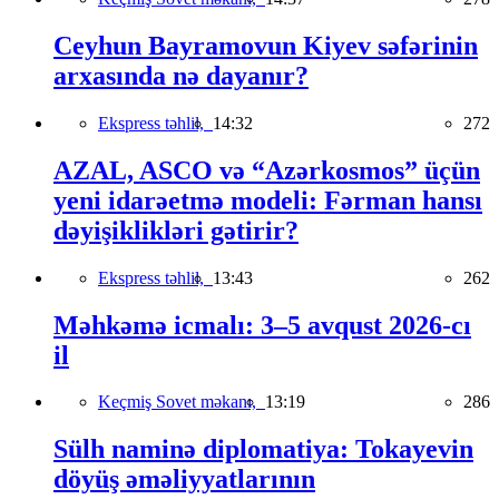
Ceyhun Bayramovun Kiyev səfərinin
arxasında nə dayanır?
Ekspress təhlil,
14:32
272
AZAL, ASCO və “Azərkosmos” üçün
yeni idarəetmə modeli: Fərman hansı
dəyişiklikləri gətirir?
Ekspress təhlil,
13:43
262
Məhkəmə icmalı: 3–5 avqust 2026-cı
il
Keçmiş Sovet məkanı,
13:19
286
Sülh naminə diplomatiya: Tokayevin
döyüş əməliyyatlarının