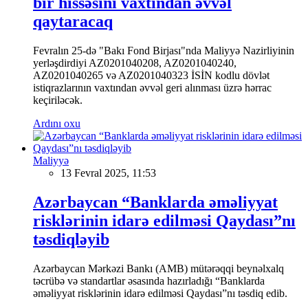
bir hissəsini vaxtından əvvəl
qaytaracaq
Fevralın 25-də "Bakı Fond Birjası"nda Maliyyə Nazirliyinin
yerləşdirdiyi AZ0201040208, AZ0201040240,
AZ0201040265 və AZ0201040323 İSİN kodlu dövlət
istiqrazlarının vaxtından əvvəl geri alınması üzrə hərrac
keçiriləcək.
Ardını oxu
Maliyyə
13 Fevral 2025, 11:53
Azərbaycan “Banklarda əməliyyat
risklərinin idarə edilməsi Qaydası”nı
təsdiqləyib
Azərbaycan Mərkəzi Bankı (AMB) mütərəqqi beynəlxalq
təcrübə və standartlar əsasında hazırladığı “Banklarda
əməliyyat risklərinin idarə edilməsi Qaydası”nı təsdiq edib.