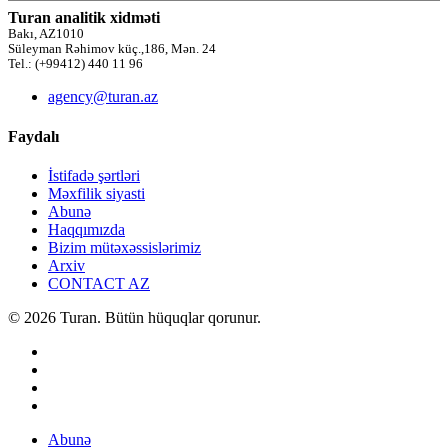
Turan analitik xidməti
Bakı, AZ1010
Süleyman Rəhimov küç.,186, Mən. 24
Tel.: (+99412) 440 11 96
agency@turan.az
Faydalı
İstifadə şərtləri
Məxfilik siyasti
Abunə
Haqqımızda
Bizim mütəxəssislərimiz
Arxiv
CONTACT AZ
© 2026 Turan. Bütün hüquqlar qorunur.
Abunə