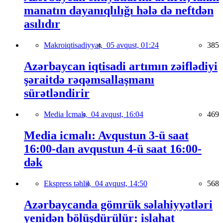
manatın dayanıqlılığı hələ də neftdən
asılıdır
Makroiqtisadiyyat,
05 avqust, 01:24
385
Azərbaycan iqtisadi artımın zəiflədiyi
şəraitdə rəqəmsallaşmanı
sürətləndirir
Media İcmalı,
04 avqust, 16:04
469
Media icmalı: Avqustun 3-ü saat
16:00-dan avqustun 4-ü saat 16:00-
dək
Ekspress təhlil,
04 avqust, 14:50
568
Azərbaycanda gömrük səlahiyyətləri
yenidən bölüşdürülür: islahat