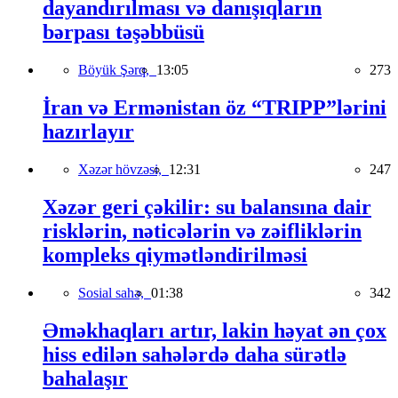
dayandırılması və danışıqların
bərpası təşəbbüsü
Böyük Şərq,
13:05
273
İran və Ermənistan öz “TRIPP”lərini
hazırlayır
Xəzər hövzəsi,
12:31
247
Xəzər geri çəkilir: su balansına dair
risklərin, nəticələrin və zəifliklərin
kompleks qiymətləndirilməsi
Sosial sahə,
01:38
342
Əməkhaqları artır, lakin həyat ən çox
hiss edilən sahələrdə daha sürətlə
bahalaşır