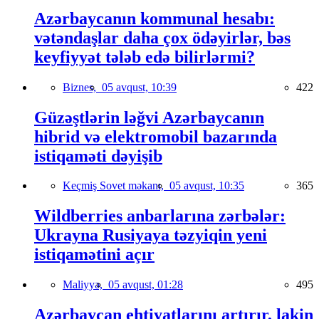
Azərbaycanın kommunal hesabı:
vətəndaşlar daha çox ödəyirlər, bəs
keyfiyyət tələb edə bilirlərmi?
Biznes,
05 avqust, 10:39
422
Güzəştlərin ləğvi Azərbaycanın
hibrid və elektromobil bazarında
istiqaməti dəyişib
Keçmiş Sovet məkanı,
05 avqust, 10:35
365
Wildberries anbarlarına zərbələr:
Ukrayna Rusiyaya təzyiqin yeni
istiqamətini açır
Maliyyə,
05 avqust, 01:28
495
Azərbaycan ehtiyatlarını artırır, lakin