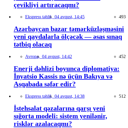
çevikliyi artıracaqmı?
Ekspress təhlil,
04 avqust, 14:45
493
Azərbaycan bazar təmərküzləşməsini
yeni qaydalarla ölçəcək — əsas sınaq
tətbiq olacaq
Avropa,
04 avqust, 14:42
452
Enerji dəhlizi boyunca diplomatiya:
İnyatsio Kassis nə üçün Bakıya və
Aşqabada səfər edir?
Ekspress təhlil,
04 avqust, 14:38
512
İstehsalat qəzalarına qarşı yeni
sığorta modeli: sistem yenilənir,
risklər azalacaqmı?