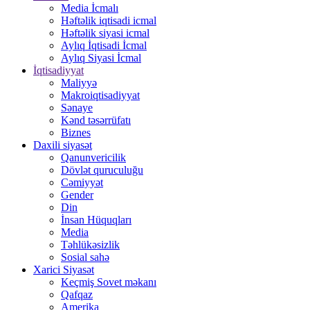
Media İcmalı
Həftəlik iqtisadi icmal
Həftəlik siyasi icmal
Aylıq İqtisadi İcmal
Aylıq Siyasi İcmal
İqtisadiyyat
Maliyyə
Makroiqtisadiyyat
Sənaye
Kənd təsərrüfatı
Biznes
Daxili siyasət
Qanunvericilik
Dövlət quruculuğu
Cəmiyyət
Gender
Din
İnsan Hüquqları
Media
Təhlükəsizlik
Sosial sahə
Xarici Siyasət
Keçmiş Sovet məkanı
Qafqaz
Amerika