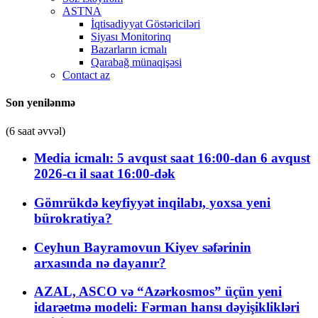
ASTNA
İqtisadiyyat Göstəriciləri
Siyası Monitorinq
Bazarların icmalı
Qarabağ münaqişəsi
Contact az
Son yenilənmə
(6 saat əvvəl)
Media icmalı: 5 avqust saat 16:00-dan 6 avqust
2026-cı il saat 16:00-dək
Gömrükdə keyfiyyət inqilabı, yoxsa yeni
bürokratiya?
Ceyhun Bayramovun Kiyev səfərinin
arxasında nə dayanır?
AZAL, ASCO və “Azərkosmos” üçün yeni
idarəetmə modeli: Fərman hansı dəyişiklikləri