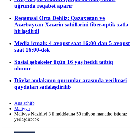
uğrunda rəqabət aparır
Rəqəmsal Orta Dəhliz: Qazaxıstan və
Azərbaycan Xəzərin sahillərini fiber-optik xətlə
birləşdirdi
Media icmalı: 4 avqust saat 16:00-dan 5 avqust
saat 16:00-dək
Sosial şəbəkələr üçün 16 yaş həddi tətbiq
olunur
Dövlət əmlakının qurumlar arasında verilməsi
qaydaları sadələşdirilib
Ana səhifə
Maliyyə
Maliyyə Nazirliyi 3 il müddətinə 50 milyon manatlıq istiqraz
yerləşdirəcək