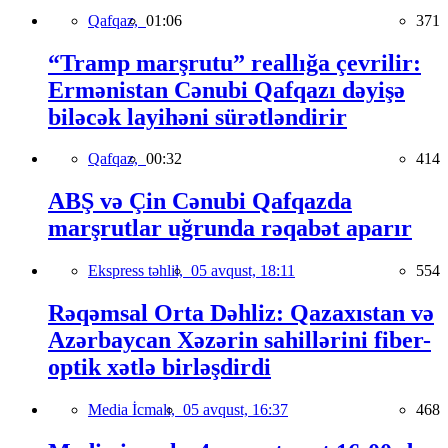
Qafqaz,
01:06
371
“Tramp marşrutu” reallığa çevrilir:
Ermənistan Cənubi Qafqazı dəyişə
biləcək layihəni sürətləndirir
Qafqaz,
00:32
414
ABŞ və Çin Cənubi Qafqazda
marşrutlar uğrunda rəqabət aparır
Ekspress təhlil,
05 avqust, 18:11
554
Rəqəmsal Orta Dəhliz: Qazaxıstan və
Azərbaycan Xəzərin sahillərini fiber-
optik xətlə birləşdirdi
Media İcmalı,
05 avqust, 16:37
468