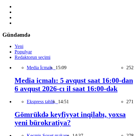
Gündəmdə
Yeni
Populyar
Redaktorun seçimi
Media İcmalı,
15:09
252
Media icmalı: 5 avqust saat 16:00-dan
6 avqust 2026-cı il saat 16:00-dək
Ekspress təhlil,
14:51
271
Gömrükdə keyfiyyət inqilabı, yoxsa
yeni bürokratiya?
Keçmiş Sovet məkanı,
14:37
278