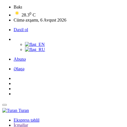
Bakı
0
28.3
C
Cümə axşamı, 6 Avqust 2026
Daxil ol
Abunə
Əlaqə
Turan
Ekspress təhlil
İcmallar