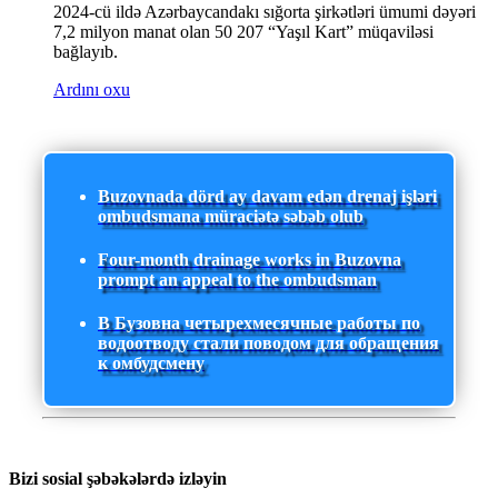
2024-cü ildə Azərbaycandakı sığorta şirkətləri ümumi dəyəri
7,2 milyon manat olan 50 207 “Yaşıl Kart” müqaviləsi
bağlayıb.
Ardını oxu
Buzovnada dörd ay davam edən drenaj işləri
ombudsmana müraciətə səbəb olub
Four-month drainage works in Buzovna
prompt an appeal to the ombudsman
В Бузовна четырехмесячные работы по
водоотводу стали поводом для обращения
к омбудсмену
Bizi sosial şəbəkələrdə izləyin