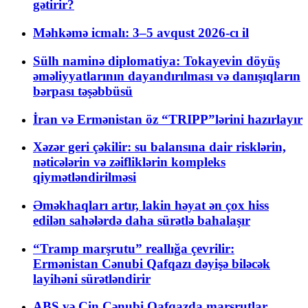
gətirir?
Məhkəmə icmalı: 3–5 avqust 2026-cı il
Sülh naminə diplomatiya: Tokayevin döyüş
əməliyyatlarının dayandırılması və danışıqların
bərpası təşəbbüsü
İran və Ermənistan öz “TRIPP”lərini hazırlayır
Xəzər geri çəkilir: su balansına dair risklərin,
nəticələrin və zəifliklərin kompleks
qiymətləndirilməsi
Əməkhaqları artır, lakin həyat ən çox hiss
edilən sahələrdə daha sürətlə bahalaşır
“Tramp marşrutu” reallığa çevrilir:
Ermənistan Cənubi Qafqazı dəyişə biləcək
layihəni sürətləndirir
ABŞ və Çin Cənubi Qafqazda marşrutlar