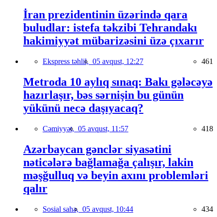
İran prezidentinin üzərində qara
buludlar: istefa təkzibi Tehrandakı
hakimiyyət mübarizəsini üzə çıxarır
Ekspress təhlil,
05 avqust, 12:27
461
Metroda 10 aylıq sınaq: Bakı gələcəyə
hazırlaşır, bəs sərnişin bu günün
yükünü necə daşıyacaq?
Cəmiyyət,
05 avqust, 11:57
418
Azərbaycan gənclər siyasətini
nəticələrə bağlamağa çalışır, lakin
məşğulluq və beyin axını problemləri
qalır
Sosial sahə,
05 avqust, 10:44
434