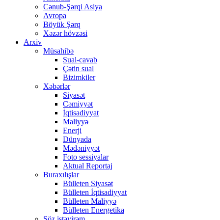
Cənub-Şərqi Asiya
Avropa
Böyük Şərq
Xəzər hövzəsi
Arxiv
Müsahibə
Sual-cavab
Çətin sual
Bizimkiler
Xəbərlər
Siyasət
Cəmiyyət
İqtisadiyyat
Maliyyə
Enerji
Dünyada
Mədəniyyət
Foto sessiyalar
Aktual Reportaj
Buraxılışlar
Bülleten Siyasət
Bülleten İqtisadiyyat
Bülleten Maliyyə
Bülleten Energetika
Söz istəyirəm