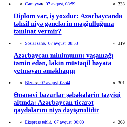
Cəmiyyət,
07 avqust, 08:59
333
Diplom var, iş yoxdur: Azərbaycanda
təhsil niyə gənclərin məşğulluğuna
təminat vermir?
Sosial sahə,
07 avqust, 08:53
319
Azərbaycan minimumu: yaşamağı
təmin edən, lakin müstəqil həyata
yetməyən əməkhaqqı
Biznes,
07 avqust, 08:44
301
Ənənəvi bazarlar şəbəkələrin təzyiqi
altında: Azərbaycan ticarət
qaydalarını niyə dəyişməlidir
Ekspress təhlil,
07 avqust, 00:03
368