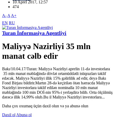
10 Aprel 2017, 12:57
474
A-
A
A+
EN
RU
Turan İnformasiya Agentliyi
Maliyyə Nazirliyi 35 mln
manat cəlb edir
Bakı/10.04.17/Turan: Maliyyə Nazirliyi aprelin 11-də investorlara
35 mln manat məbləğində dövlət ortamüddətli istiqrazları təklif
edəcək. Maliyyə Nazirliyi illik 15% gəlirlilik əd edir, deyə Bakı
Fond Birjası bildirir.Martın 28-də keçirilən ötən hərracda Maliyyə
Nazirliyi investorlara təklif edilən nominalla 10 mln manat
məbləğində 100 min DOİ-nin 95%-i yerləşdirə bilib. Orta ölçülmüş
dərəcə illik 14,99% olub.Bu il Maliyyə Nazirliyi investorlara...
Daha çox oxumaq üçün daxil olun və ya abunə olun
Daxil ol
Abunə ol