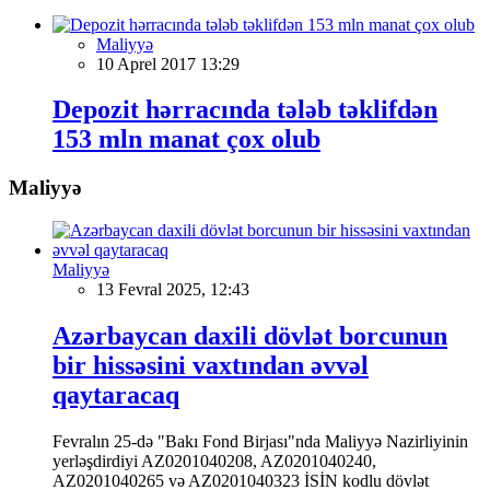
Maliyyə
10 Aprel 2017 13:29
Depozit hərracında tələb təklifdən
153 mln manat çox olub
Maliyyə
Maliyyə
13 Fevral 2025, 12:43
Azərbaycan daxili dövlət borcunun
bir hissəsini vaxtından əvvəl
qaytaracaq
Fevralın 25-də "Bakı Fond Birjası"nda Maliyyə Nazirliyinin
yerləşdirdiyi AZ0201040208, AZ0201040240,
AZ0201040265 və AZ0201040323 İSİN kodlu dövlət