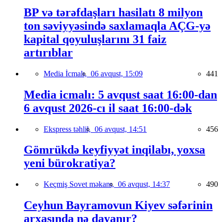
BP və tərəfdaşları hasilatı 8 milyon
ton səviyyəsində saxlamaqla AÇG-yə
kapital qoyuluşlarını 31 faiz
artırıblar
Media İcmalı,
06 avqust, 15:09
441
Media icmalı: 5 avqust saat 16:00-dan
6 avqust 2026-cı il saat 16:00-dək
Ekspress təhlil,
06 avqust, 14:51
456
Gömrükdə keyfiyyət inqilabı, yoxsa
yeni bürokratiya?
Keçmiş Sovet məkanı,
06 avqust, 14:37
490
Ceyhun Bayramovun Kiyev səfərinin
arxasında nə dayanır?