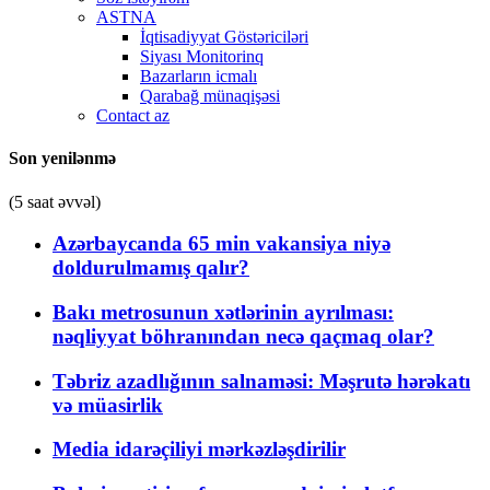
ASTNA
İqtisadiyyat Göstəriciləri
Siyası Monitorinq
Bazarların icmalı
Qarabağ münaqişəsi
Contact az
Son yenilənmə
(5 saat əvvəl)
Azərbaycanda 65 min vakansiya niyə
doldurulmamış qalır?
Bakı metrosunun xətlərinin ayrılması:
nəqliyyat böhranından necə qaçmaq olar?
Təbriz azadlığının salnaməsi: Məşrutə hərəkatı
və müasirlik
Media idarəçiliyi mərkəzləşdirilir