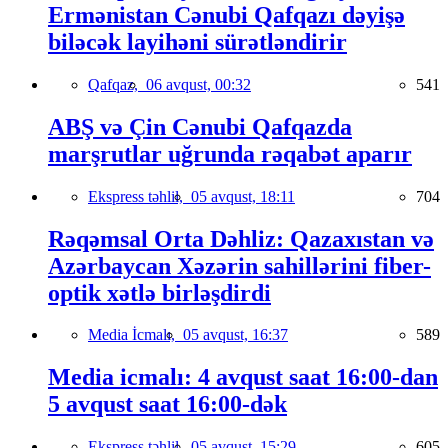
Ermənistan Cənubi Qafqazı dəyişə
biləcək layihəni sürətləndirir
Qafqaz,
06 avqust, 00:32
541
ABŞ və Çin Cənubi Qafqazda
marşrutlar uğrunda rəqabət aparır
Ekspress təhlil,
05 avqust, 18:11
704
Rəqəmsal Orta Dəhliz: Qazaxıstan və
Azərbaycan Xəzərin sahillərini fiber-
optik xətlə birləşdirdi
Media İcmalı,
05 avqust, 16:37
589
Media icmalı: 4 avqust saat 16:00-dan
5 avqust saat 16:00-dək
Ekspress təhlil,
05 avqust, 15:29
605