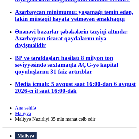
Azərbaycan minimumu: yaşamağı təmin edən,
lakin müstəqil həyata yetməyən əməkhaqqı
Ənənəvi bazarlar şəbəkələrin təzyiqi altında:
Azərbaycan ticarət qaydalarını niyə
dəyişməlidir
BP və tərəfdaşları hasilatı 8 milyon ton
səviyyəsində saxlamaqla AÇG-yə kapital
qoyuluşlarını 31 faiz artırıblar
Media icmalı: 5 avqust saat 16:00-dan 6 avqust
2026-cı il saat 16:00-dək
Ana səhifə
Maliyyə
Maliyyə Nazirliyi 35 mln manat cəlb edir
Maliyyə