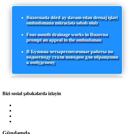
Buzovnada dörd ay davam edən drenaj işləri
ombudsmana müraciətə səbəb olub
Four-month drainage works in Buzovna
prompt an appeal to the ombudsman
В Бузовна четырехмесячные работы по
водоотводу стали поводом для обращения
к омбудсмену
Bizi sosial şəbəkələrdə izləyin
Gündəmdə