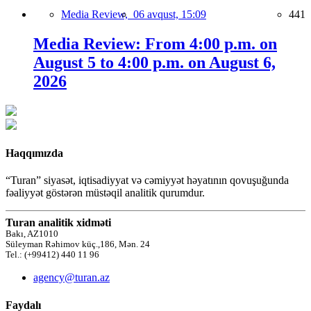
Media Review,
06 avqust, 15:09
441
Media Review: From 4:00 p.m. on
August 5 to 4:00 p.m. on August 6,
2026
Haqqımızda
“Turan” siyasət, iqtisadiyyat və cəmiyyət həyatının qovuşuğunda
fəaliyyət göstərən müstəqil analitik qurumdur.
Turan analitik xidməti
Bakı, AZ1010
Süleyman Rəhimov küç.,186, Mən. 24
Tel.: (+99412) 440 11 96
agency@turan.az
Faydalı