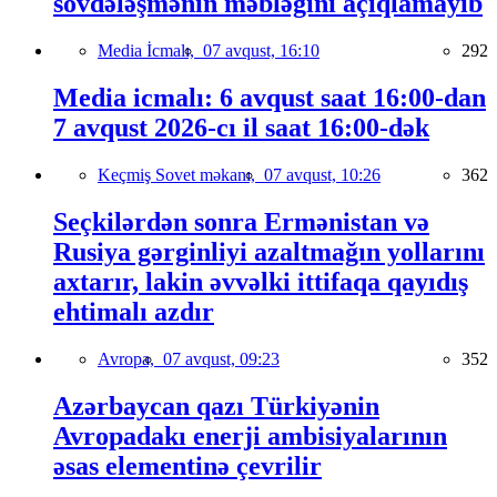
sövdələşmənin məbləğini açıqlamayıb
Media İcmalı,
07 avqust, 16:10
292
Media icmalı: 6 avqust saat 16:00-dan
7 avqust 2026-cı il saat 16:00-dək
Keçmiş Sovet məkanı,
07 avqust, 10:26
362
Seçkilərdən sonra Ermənistan və
Rusiya gərginliyi azaltmağın yollarını
axtarır, lakin əvvəlki ittifaqa qayıdış
ehtimalı azdır
Avropa,
07 avqust, 09:23
352
Azərbaycan qazı Türkiyənin
Avropadakı enerji ambisiyalarının
əsas elementinə çevrilir