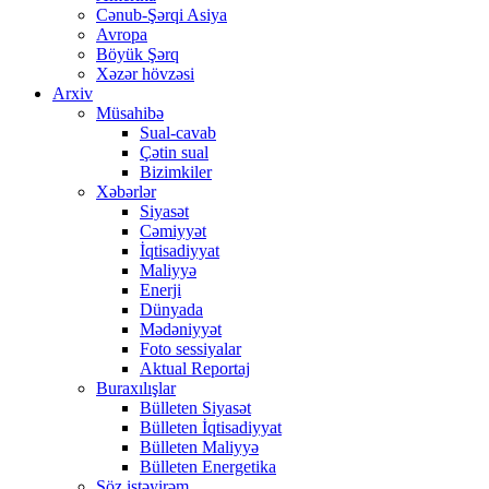
Cənub-Şərqi Asiya
Avropa
Böyük Şərq
Xəzər hövzəsi
Arxiv
Müsahibə
Sual-cavab
Çətin sual
Bizimkiler
Xəbərlər
Siyasət
Cəmiyyət
İqtisadiyyat
Maliyyə
Enerji
Dünyada
Mədəniyyət
Foto sessiyalar
Aktual Reportaj
Buraxılışlar
Bülleten Siyasət
Bülleten İqtisadiyyat
Bülleten Maliyyə
Bülleten Energetika
Söz istəyirəm