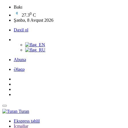
Bakı
0
27.3
C
Şənbə, 8 Avqust 2026
Daxil ol
Abunə
Əlaqə
Turan
Ekspress təhlil
İcmallar