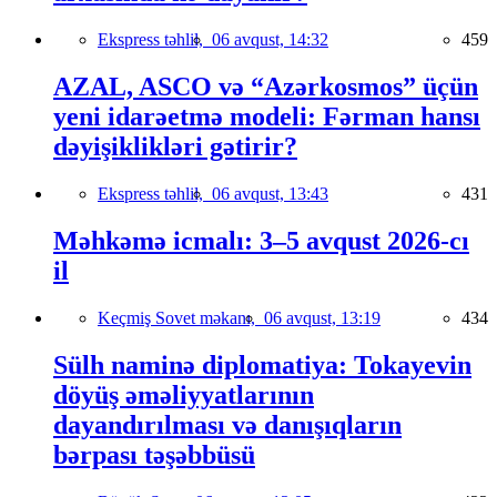
Ekspress təhlil,
06 avqust, 14:32
459
AZAL, ASCO və “Azərkosmos” üçün
yeni idarəetmə modeli: Fərman hansı
dəyişiklikləri gətirir?
Ekspress təhlil,
06 avqust, 13:43
431
Məhkəmə icmalı: 3–5 avqust 2026-cı
il
Keçmiş Sovet məkanı,
06 avqust, 13:19
434
Sülh naminə diplomatiya: Tokayevin
döyüş əməliyyatlarının
dayandırılması və danışıqların
bərpası təşəbbüsü