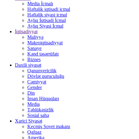
Media İcmalı
Həftəlik iqtisadi icmal
Həftəlik siyasi icmal
Aylıq İqtisadi İcmal
Aylıq Siyasi İcmal
İqtisadiyyat
Maliyyə
Makroiqtisadiyyat
Sənaye
Kənd təsərrüfatı
Biznes
Daxili siyasət
Qanunvericilik
Dövlət quruculuğu
Cəmiyyət
Gender
Din
İnsan Hüquqları
Media
Təhlükəsizlik
Sosial sahə
Xarici Siyasət
Keçmiş Sovet məkanı
Qafqaz
Amerika