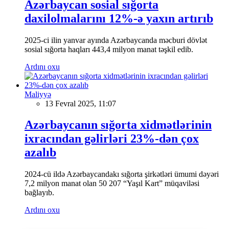
Azərbaycan sosial sığorta
daxilolmalarını 12%-ə yaxın artırıb
2025-ci ilin yanvar ayında Azərbaycanda məcburi dövlət
sosial sığorta haqları 443,4 milyon manat təşkil edib.
Ardını oxu
Maliyyə
13 Fevral 2025, 11:07
Azərbaycanın sığorta xidmətlərinin
ixracından gəlirləri 23%-dən çox
azalıb
2024-cü ildə Azərbaycandakı sığorta şirkətləri ümumi dəyəri
7,2 milyon manat olan 50 207 “Yaşıl Kart” müqaviləsi
bağlayıb.
Ardını oxu