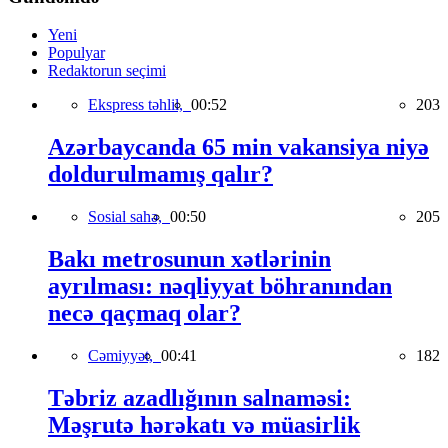
Yeni
Populyar
Redaktorun seçimi
Ekspress təhlil,
00:52
203
Azərbaycanda 65 min vakansiya niyə
doldurulmamış qalır?
Sosial sahə,
00:50
205
Bakı metrosunun xətlərinin
ayrılması: nəqliyyat böhranından
necə qaçmaq olar?
Cəmiyyət,
00:41
182
Təbriz azadlığının salnaməsi:
Məşrutə hərəkatı və müasirlik