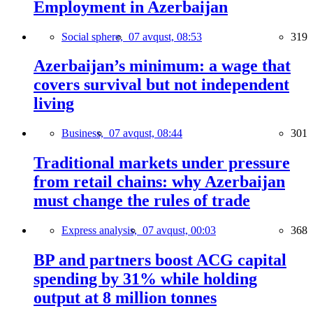
Employment in Azerbaijan
Social sphere,
07 avqust, 08:53
319
Azerbaijan’s minimum: a wage that
covers survival but not independent
living
Business,
07 avqust, 08:44
301
Traditional markets under pressure
from retail chains: why Azerbaijan
must change the rules of trade
Express analysis,
07 avqust, 00:03
368
BP and partners boost ACG capital
spending by 31% while holding
output at 8 million tonnes