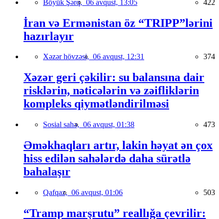
Böyük Şərq,
06 avqust, 13:05
422
İran və Ermənistan öz “TRIPP”lərini
hazırlayır
Xəzər hövzəsi,
06 avqust, 12:31
374
Xəzər geri çəkilir: su balansına dair
risklərin, nəticələrin və zəifliklərin
kompleks qiymətləndirilməsi
Sosial sahə,
06 avqust, 01:38
473
Əməkhaqları artır, lakin həyat ən çox
hiss edilən sahələrdə daha sürətlə
bahalaşır
Qafqaz,
06 avqust, 01:06
503
“Tramp marşrutu” reallığa çevrilir: