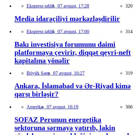
Ekspress təhlil,
07 avqust, 17:28
320
Media idarəçiliyi mərkəzləşdirilir
Ekspress təhlil,
07 avqust, 17:00
314
Bakı investisiya forumunu daimi
platformaya çevirir, diqqət qeyri-neft
kapitalına yönəlir
Böyük Şərq,
07 avqust, 16:27
319
Ankara, İslamabad və Ər-Riyad kimə
qarşı birləşir?
Amerika,
07 avqust, 16:19
306
SOFAZ Perunun energetika
sektoruna sərmayə yatırıb, lakin