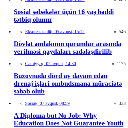
Sosial şəbəkələr üçün 16 yaş həddi
tətbiq olunur
Ekspress təhlil,
05 avqust, 15:12
546
Dövlət əmlakının qurumlar arasında
verilməsi qaydaları sadələşdirilib
Cəmiyyət,
05 avqust, 14:30
1175
Buzovnada dörd ay davam edən
drenaj işləri ombudsmana müraciətə
səbəb olub
Social,
07 avqust, 08:59
333
A Diploma but No Job: Why
Education Does Not Guarantee Youth