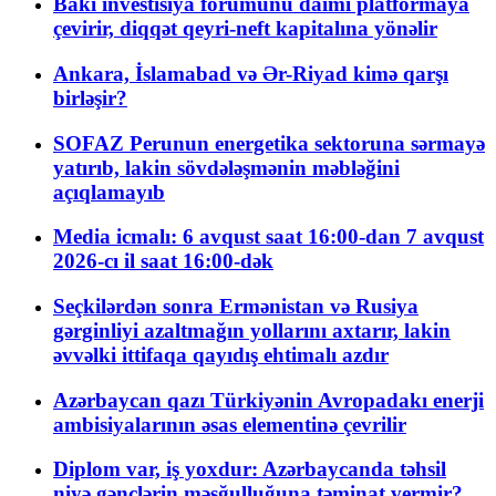
Bakı investisiya forumunu daimi platformaya
çevirir, diqqət qeyri-neft kapitalına yönəlir
Ankara, İslamabad və Ər-Riyad kimə qarşı
birləşir?
SOFAZ Perunun energetika sektoruna sərmayə
yatırıb, lakin sövdələşmənin məbləğini
açıqlamayıb
Media icmalı: 6 avqust saat 16:00-dan 7 avqust
2026-cı il saat 16:00-dək
Seçkilərdən sonra Ermənistan və Rusiya
gərginliyi azaltmağın yollarını axtarır, lakin
əvvəlki ittifaqa qayıdış ehtimalı azdır
Azərbaycan qazı Türkiyənin Avropadakı enerji
ambisiyalarının əsas elementinə çevrilir
Diplom var, iş yoxdur: Azərbaycanda təhsil
niyə gənclərin məşğulluğuna təminat vermir?