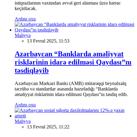
istiqrazlarının vaxtından əvvəl geri alınması üzrə hərrac
keçiriləcək.
Ardını oxu
Maliyyə
13 Fevral 2025, 11:53
Azərbaycan “Banklarda əməliyyat
risklərinin idarə edilməsi Qaydası”nı
təsdiqləyib
Azərbaycan Mərkəzi Bankı (AMB) mütərəqqi beynəlxalq
təcrübə və standartlar əsasında hazırladığı “Banklarda
əməliyyat risklərinin idarə edilməsi Qaydası”nı təsdiq edib.
Ardını oxu
Maliyyə
13 Fevral 2025, 11:22