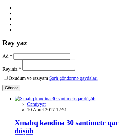
Rəy yaz
Ad *
Rəyiniz *
Oxudum və razıyam
Şərh göndərmə qaydaları
Göndər
Cəmiyyət
10 Aprel 2017 12:51
Xınalıq kəndinə 30 santimetr qar
düşüb