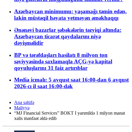
Azərbaycan minimumu: yaşamağı təmin edən,
lakin müstəqil həyata yetməyən əməkhaqqı
Ənənəvi bazarlar şəbəkələrin təzyiqi altında:
Azərbaycan ticarət qaydalarını niyə
dəyişməlidir
BP və tərəfdaşları hasilatı 8 milyon ton
səviyyəsində saxlamaqla AÇG-yə kapital
qoyuluşlarını 31 faiz artırıblar
Media icmalı: 5 avqust saat 16:00-dan 6 avqust
2026-cı il saat 16:00-dək
Ana səhifə
Maliyyə
“MJ Financial Services” BOKT I yarımildə 1 milyon manat
xalis mənfəət əldə edib