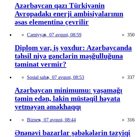
Azərbaycan qazı Türkiyənin
Avropadakı enerji ambisiyalarının
əsas elementinə çevrilir
Cəmiyyət,
07 avqust, 08:59
350
Diplom var, iş yoxdur: Azərbaycanda
təhsil niyə gənclərin məşğulluğuna
təminat vermir?
Sosial sahə,
07 avqust, 08:53
337
Azərbaycan minimumu: yaşamağı
təmin edən, lakin müstəqil həyata
yetməyən əməkhaqqı
Biznes,
07 avqust, 08:44
316
Ənənəvi bazarlar şəbəkələrin təzyiqi