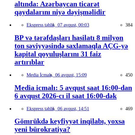
altında: Azərbaycan ticarət
qaydalarını niyə dəyişməlidir
Ekspress təhlil,
07 avqust, 00:03
384
BP və tərəfdaşları hasilatı 8 milyon
ton səviyyəsində saxlamaqla AÇG-yə
kapital qoyuluşlarını 31 faiz
artırıblar
Media İcmalı,
06 avqust, 15:09
450
Media icmalı: 5 avqust saat 16:00-dan
6 avqust 2026-cı il saat 16:00-dək
Ekspress təhlil,
06 avqust, 14:51
469
Gömrükdə keyfiyyət inqilabı, yoxsa
yeni bürokratiya?