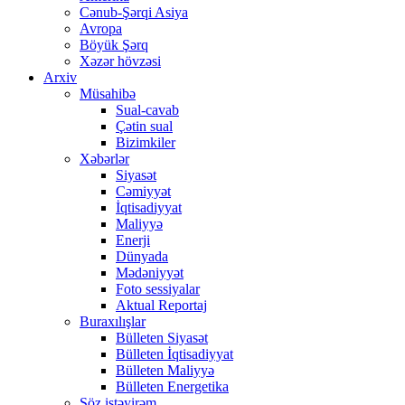
Cənub-Şərqi Asiya
Avropa
Böyük Şərq
Xəzər hövzəsi
Arxiv
Müsahibə
Sual-cavab
Çətin sual
Bizimkiler
Xəbərlər
Siyasət
Cəmiyyət
İqtisadiyyat
Maliyyə
Enerji
Dünyada
Mədəniyyət
Foto sessiyalar
Aktual Reportaj
Buraxılışlar
Bülleten Siyasət
Bülleten İqtisadiyyat
Bülleten Maliyyə
Bülleten Energetika
Söz istəyirəm