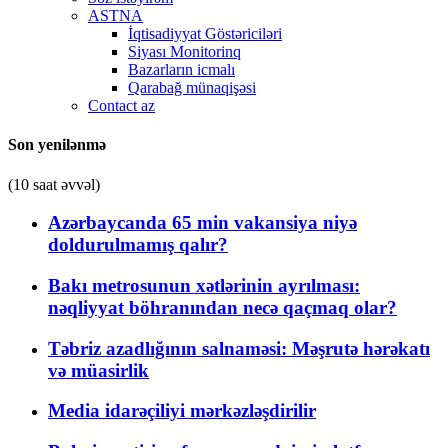
ASTNA
İqtisadiyyat Göstəriciləri
Siyası Monitorinq
Bazarların icmalı
Qarabağ münaqişəsi
Contact az
Son yenilənmə
(10 saat əvvəl)
Azərbaycanda 65 min vakansiya niyə
doldurulmamış qalır?
Bakı metrosunun xətlərinin ayrılması:
nəqliyyat böhranından necə qaçmaq olar?
Təbriz azadlığının salnaməsi: Məşrutə hərəkatı
və müasirlik
Media idarəçiliyi mərkəzləşdirilir