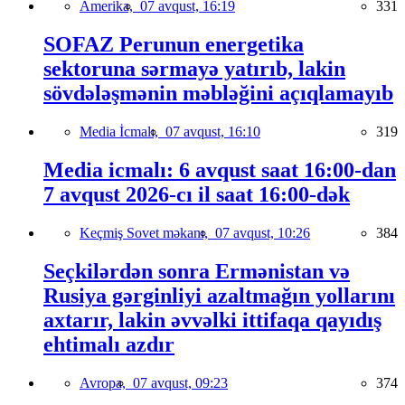
Amerika,
07 avqust, 16:19
331
SOFAZ Perunun energetika
sektoruna sərmayə yatırıb, lakin
sövdələşmənin məbləğini açıqlamayıb
Media İcmalı,
07 avqust, 16:10
319
Media icmalı: 6 avqust saat 16:00-dan
7 avqust 2026-cı il saat 16:00-dək
Keçmiş Sovet məkanı,
07 avqust, 10:26
384
Seçkilərdən sonra Ermənistan və
Rusiya gərginliyi azaltmağın yollarını
axtarır, lakin əvvəlki ittifaqa qayıdış
ehtimalı azdır
Avropa,
07 avqust, 09:23
374