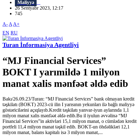
Maliyyə
26 Sentyabr 2023, 12:17
745
A-
A
A+
EN
RU
Turan İnformasiya Agentliyi
“MJ Financial Services”
BOKT I yarımildə 1 milyon
manat xalis mənfəət əldə edib
Bakı/26.09.23/Turan: “MJ Financial Services” bank olmayan kredit
təşkilatı (BOKT) 2023-cü ilin I yarısının yekunları ilə bağlı maliyyə
göstəricilərini açıqlayıb.Kredit təşkilatı yanvar-iyun aylarında 1,1
milyon manat xalis mənfəət əldə edib.Bu il iyulun əvvəlinə “MJ
Financial Services”in aktivləri 15,1 milyon manat, o cümlədən kredit
portfeli 11,4 milyon manat təşkil edib. BOKT-un öhdəlikləri 12,1
milyon manat, balans kapitalı isə 3 milyon manat,...