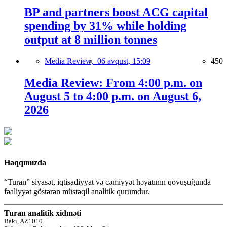
BP and partners boost ACG capital
spending by 31% while holding
output at 8 million tonnes
Media Review,
06 avqust, 15:09
450
Media Review: From 4:00 p.m. on
August 5 to 4:00 p.m. on August 6,
2026
Haqqımızda
“Turan” siyasət, iqtisadiyyat və cəmiyyət həyatının qovuşuğunda
fəaliyyət göstərən müstəqil analitik qurumdur.
Turan analitik xidməti
Bakı, AZ1010