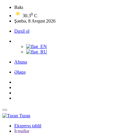
Bakı
0
30.3
C
Şənbə, 8 Avqust 2026
Daxil ol
Abunə
Əlaqə
Turan
Ekspress təhlil
İcmallar