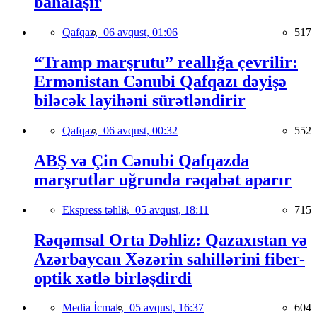
bahalaşır
Qafqaz,
06 avqust, 01:06
517
“Tramp marşrutu” reallığa çevrilir:
Ermənistan Cənubi Qafqazı dəyişə
biləcək layihəni sürətləndirir
Qafqaz,
06 avqust, 00:32
552
ABŞ və Çin Cənubi Qafqazda
marşrutlar uğrunda rəqabət aparır
Ekspress təhlil,
05 avqust, 18:11
715
Rəqəmsal Orta Dəhliz: Qazaxıstan və
Azərbaycan Xəzərin sahillərini fiber-
optik xətlə birləşdirdi
Media İcmalı,
05 avqust, 16:37
604