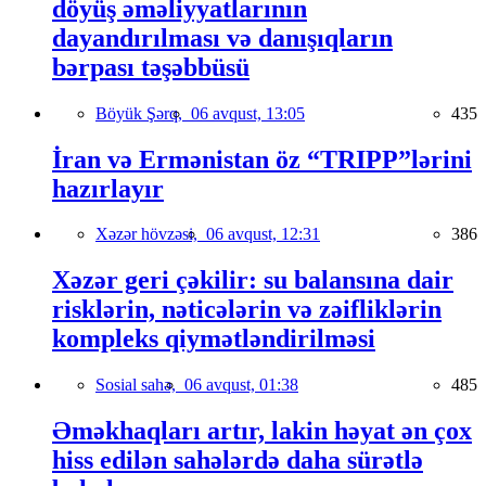
döyüş əməliyyatlarının
dayandırılması və danışıqların
bərpası təşəbbüsü
Böyük Şərq,
06 avqust, 13:05
435
İran və Ermənistan öz “TRIPP”lərini
hazırlayır
Xəzər hövzəsi,
06 avqust, 12:31
386
Xəzər geri çəkilir: su balansına dair
risklərin, nəticələrin və zəifliklərin
kompleks qiymətləndirilməsi
Sosial sahə,
06 avqust, 01:38
485
Əməkhaqları artır, lakin həyat ən çox
hiss edilən sahələrdə daha sürətlə