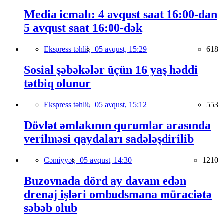
Media icmalı: 4 avqust saat 16:00-dan
5 avqust saat 16:00-dək
Ekspress təhlil,
05 avqust, 15:29
618
Sosial şəbəkələr üçün 16 yaş həddi
tətbiq olunur
Ekspress təhlil,
05 avqust, 15:12
553
Dövlət əmlakının qurumlar arasında
verilməsi qaydaları sadələşdirilib
Cəmiyyət,
05 avqust, 14:30
1210
Buzovnada dörd ay davam edən
drenaj işləri ombudsmana müraciətə
səbəb olub