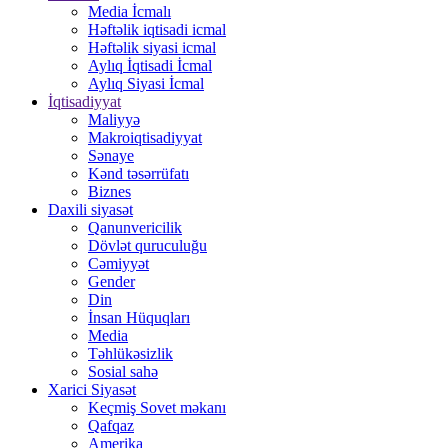
Media İcmalı
Həftəlik iqtisadi icmal
Həftəlik siyasi icmal
Aylıq İqtisadi İcmal
Aylıq Siyasi İcmal
İqtisadiyyat
Maliyyə
Makroiqtisadiyyat
Sənaye
Kənd təsərrüfatı
Biznes
Daxili siyasət
Qanunvericilik
Dövlət quruculuğu
Cəmiyyət
Gender
Din
İnsan Hüquqları
Media
Təhlükəsizlik
Sosial sahə
Xarici Siyasət
Keçmiş Sovet məkanı
Qafqaz
Amerika