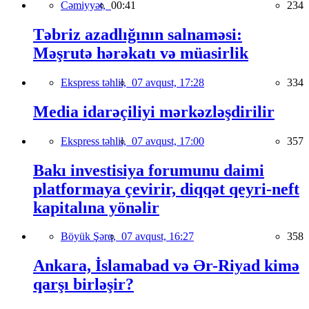
Cəmiyyət,
00:41
234
Təbriz azadlığının salnaməsi:
Məşrutə hərəkatı və müasirlik
Ekspress təhlil,
07 avqust, 17:28
334
Media idarəçiliyi mərkəzləşdirilir
Ekspress təhlil,
07 avqust, 17:00
357
Bakı investisiya forumunu daimi
platformaya çevirir, diqqət qeyri-neft
kapitalına yönəlir
Böyük Şərq,
07 avqust, 16:27
358
Ankara, İslamabad və Ər-Riyad kimə
qarşı birləşir?