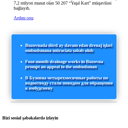
7,2 milyon manat olan 50 207 “Yaşıl Kart” müqaviləsi
bağlayıb.
Ardını oxu
Buzovnada dörd ay davam edən drenaj işləri
ombudsmana müraciətə səbəb olub
Four-month drainage works in Buzovna
prompt an appeal to the ombudsman
В Бузовна четырехмесячные работы по
водоотводу стали поводом для обращения
к омбудсмену
Bizi sosial şəbəkələrdə izləyin