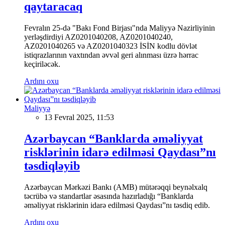
qaytaracaq
Fevralın 25-də "Bakı Fond Birjası"nda Maliyyə Nazirliyinin
yerləşdirdiyi AZ0201040208, AZ0201040240,
AZ0201040265 və AZ0201040323 İSİN kodlu dövlət
istiqrazlarının vaxtından əvvəl geri alınması üzrə hərrac
keçiriləcək.
Ardını oxu
Maliyyə
13 Fevral 2025, 11:53
Azərbaycan “Banklarda əməliyyat
risklərinin idarə edilməsi Qaydası”nı
təsdiqləyib
Azərbaycan Mərkəzi Bankı (AMB) mütərəqqi beynəlxalq
təcrübə və standartlar əsasında hazırladığı “Banklarda
əməliyyat risklərinin idarə edilməsi Qaydası”nı təsdiq edib.
Ardını oxu