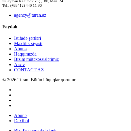
Süleyman Rəhimov küç.,186, Mən. 24
Tel.: (+99412) 440 11 96
agency@turan.az
Faydalı
İstifadə şərtləri
Məxfilik siyasti
Abunə
Haqqımızda
Bizim mütəxəssislərimiz
Arxiv
CONTACT AZ
© 2026 Turan. Bütün hüquqlar qorunur.
Abunə
Daxil ol
Bizi facebookda izləyin