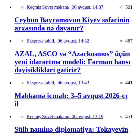
Keçmiş Sovet məkanı,
06 avqust, 14:37
501
Ceyhun Bayramovun Kiyev səfərinin
arxasında nə dayanır?
Ekspress təhlil,
06 avqust, 14:32
467
AZAL, ASCO və “Azərkosmos” üçün
yeni idarəetmə modeli: Fərman hansı
dəyişiklikləri gətirir?
Ekspress təhlil,
06 avqust, 13:43
441
Məhkəmə icmalı: 3–5 avqust 2026-cı
il
Keçmiş Sovet məkanı,
06 avqust, 13:19
451
Sülh naminə diplomatiya: Tokayevin