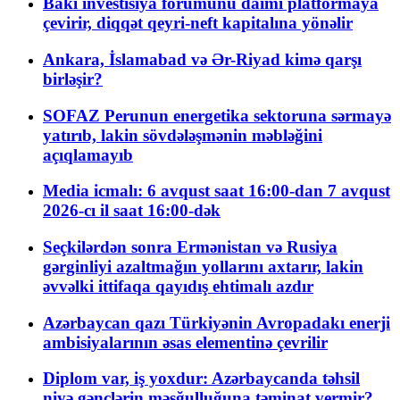
Bakı investisiya forumunu daimi platformaya
çevirir, diqqət qeyri-neft kapitalına yönəlir
Ankara, İslamabad və Ər-Riyad kimə qarşı
birləşir?
SOFAZ Perunun energetika sektoruna sərmayə
yatırıb, lakin sövdələşmənin məbləğini
açıqlamayıb
Media icmalı: 6 avqust saat 16:00-dan 7 avqust
2026-cı il saat 16:00-dək
Seçkilərdən sonra Ermənistan və Rusiya
gərginliyi azaltmağın yollarını axtarır, lakin
əvvəlki ittifaqa qayıdış ehtimalı azdır
Azərbaycan qazı Türkiyənin Avropadakı enerji
ambisiyalarının əsas elementinə çevrilir
Diplom var, iş yoxdur: Azərbaycanda təhsil
niyə gənclərin məşğulluğuna təminat vermir?