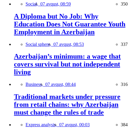
Social,
07 avqust, 08:59
350
A Diploma but No Job: Why
Education Does Not Guarantee Youth
Employment in Azerbaijan
Social sphere,
07 avqust, 08:53
337
Azerbaijan’s minimum: a wage that
covers survival but not independent
living
Business,
07 avqust, 08:44
316
Traditional markets under pressure
from retail chains: why Azerbaijan
must change the rules of trade
Express analysis,
07 avqust, 00:03
384