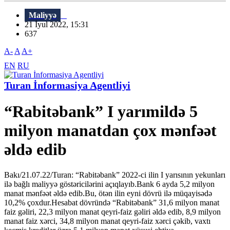
Maliyyə
21 İyul 2022, 15:31
637
A-
A
A+
EN
RU
Turan İnformasiya Agentliyi
“Rabitəbank” I yarımildə 5
milyon manatdan çox mənfəət
əldə edib
Bakı/21.07.22/Turan: “Rabitəbank” 2022-ci ilin I yarısının yekunları
ilə bağlı maliyyə göstəricilərini açıqlayıb.Bank 6 ayda 5,2 milyon
manat mənfəət əldə edib.Bu, ötən ilin eyni dövrü ilə müqayisədə
10,2% çoxdur.Hesabat dövründə “Rabitəbank” 31,6 milyon manat
faiz gəliri, 22,3 milyon manat qeyri-faiz gəliri əldə edib, 8,9 milyon
manat faiz xərci, 34,8 milyon manat qeyri-faiz xərci çəkib, vaxtı