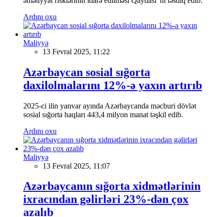
əməliyyat risklərinin idarə edilməsi Qaydası”nı təsdiq edib.
Ardını oxu
Maliyyə
13 Fevral 2025, 11:22
Azərbaycan sosial sığorta
daxilolmalarını 12%-ə yaxın artırıb
2025-ci ilin yanvar ayında Azərbaycanda məcburi dövlət
sosial sığorta haqları 443,4 milyon manat təşkil edib.
Ardını oxu
Maliyyə
13 Fevral 2025, 11:07
Azərbaycanın sığorta xidmətlərinin
ixracından gəlirləri 23%-dən çox
azalıb