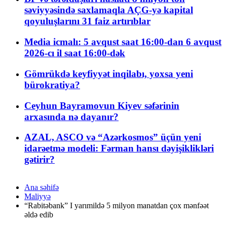
səviyyəsində saxlamaqla AÇG-yə kapital
qoyuluşlarını 31 faiz artırıblar
Media icmalı: 5 avqust saat 16:00-dan 6 avqust
2026-cı il saat 16:00-dək
Gömrükdə keyfiyyət inqilabı, yoxsa yeni
bürokratiya?
Ceyhun Bayramovun Kiyev səfərinin
arxasında nə dayanır?
AZAL, ASCO və “Azərkosmos” üçün yeni
idarəetmə modeli: Fərman hansı dəyişiklikləri
gətirir?
Ana səhifə
Maliyyə
“Rabitəbank” I yarımildə 5 milyon manatdan çox mənfəət
əldə edib