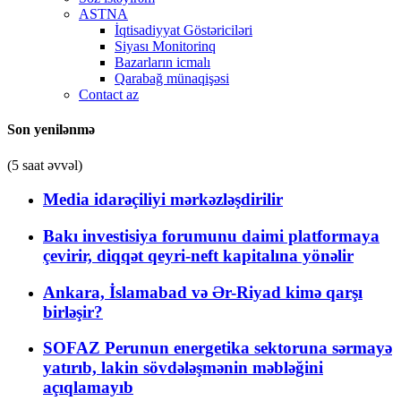
ASTNA
İqtisadiyyat Göstəriciləri
Siyası Monitorinq
Bazarların icmalı
Qarabağ münaqişəsi
Contact az
Son yenilənmə
(5 saat əvvəl)
Media idarəçiliyi mərkəzləşdirilir
Bakı investisiya forumunu daimi platformaya
çevirir, diqqət qeyri-neft kapitalına yönəlir
Ankara, İslamabad və Ər-Riyad kimə qarşı
birləşir?
SOFAZ Perunun energetika sektoruna sərmayə
yatırıb, lakin sövdələşmənin məbləğini
açıqlamayıb