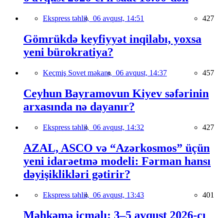
Ekspress təhlil,
06 avqust, 14:51
427
Gömrükdə keyfiyyət inqilabı, yoxsa
yeni bürokratiya?
Keçmiş Sovet məkanı,
06 avqust, 14:37
457
Ceyhun Bayramovun Kiyev səfərinin
arxasında nə dayanır?
Ekspress təhlil,
06 avqust, 14:32
427
AZAL, ASCO və “Azərkosmos” üçün
yeni idarəetmə modeli: Fərman hansı
dəyişiklikləri gətirir?
Ekspress təhlil,
06 avqust, 13:43
401
Məhkəmə icmalı: 3–5 avqust 2026-cı