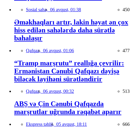
Sosial sahə,
06 avqust, 01:38
450
Əməkhaqları artır, lakin həyat ən çox
hiss edilən sahələrdə daha sürətlə
bahalaşır
Qafqaz,
06 avqust, 01:06
477
“Tramp marşrutu” reallığa çevrilir:
Ermənistan Cənubi Qafqazı dəyişə
biləcək layihəni sürətləndirir
Qafqaz,
06 avqust, 00:32
513
ABŞ və Çin Cənubi Qafqazda
marşrutlar uğrunda rəqabət aparır
Ekspress təhlil,
05 avqust, 18:11
666