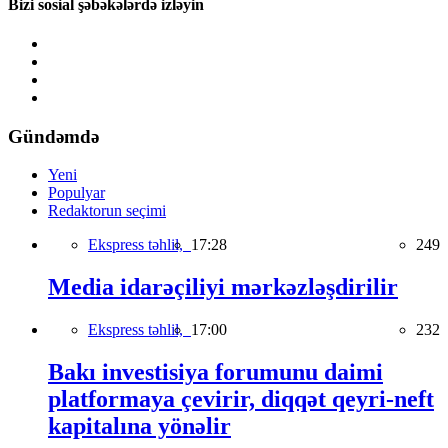
Bizi sosial şəbəkələrdə izləyin
Gündəmdə
Yeni
Populyar
Redaktorun seçimi
Ekspress təhlil,
17:28
249
Media idarəçiliyi mərkəzləşdirilir
Ekspress təhlil,
17:00
232
Bakı investisiya forumunu daimi
platformaya çevirir, diqqət qeyri-neft
kapitalına yönəlir