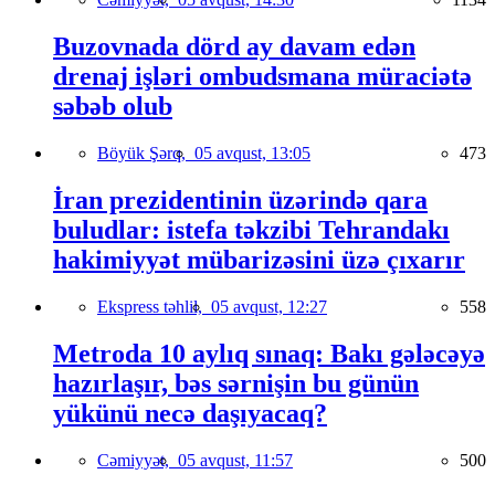
Buzovnada dörd ay davam edən
drenaj işləri ombudsmana müraciətə
səbəb olub
Böyük Şərq,
05 avqust, 13:05
473
İran prezidentinin üzərində qara
buludlar: istefa təkzibi Tehrandakı
hakimiyyət mübarizəsini üzə çıxarır
Ekspress təhlil,
05 avqust, 12:27
558
Metroda 10 aylıq sınaq: Bakı gələcəyə
hazırlaşır, bəs sərnişin bu günün
yükünü necə daşıyacaq?
Cəmiyyət,
05 avqust, 11:57
500