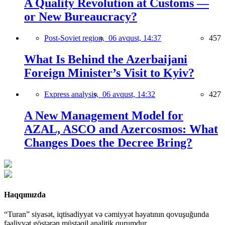
A Quality Revolution at Customs —
or New Bureaucracy?
Post-Soviet region,
06 avqust, 14:37
457
What Is Behind the Azerbaijani
Foreign Minister’s Visit to Kyiv?
Express analysis,
06 avqust, 14:32
427
A New Management Model for
AZAL, ASCO and Azercosmos: What
Changes Does the Decree Bring?
Haqqımızda
“Turan” siyasət, iqtisadiyyat və cəmiyyət həyatının qovuşuğunda
fəaliyyət göstərən müstəqil analitik qurumdur.