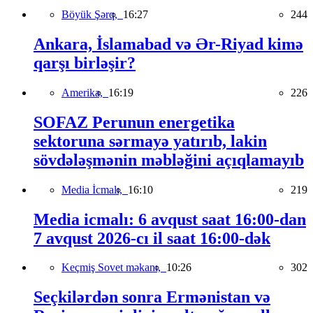
Böyük Şərq,
16:27
244
Ankara, İslamabad və Ər-Riyad kimə
qarşı birləşir?
Amerika,
16:19
226
SOFAZ Perunun energetika
sektoruna sərmayə yatırıb, lakin
sövdələşmənin məbləğini açıqlamayıb
Media İcmalı,
16:10
219
Media icmalı: 6 avqust saat 16:00-dan
7 avqust 2026-cı il saat 16:00-dək
Keçmiş Sovet məkanı,
10:26
302
Seçkilərdən sonra Ermənistan və