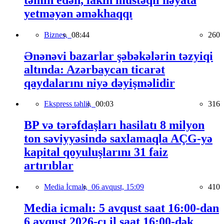
yetməyən əməkhaqqı
Biznes,
08:44
260
Ənənəvi bazarlar şəbəkələrin təzyiqi
altında: Azərbaycan ticarət
qaydalarını niyə dəyişməlidir
Ekspress təhlil,
00:03
316
BP və tərəfdaşları hasilatı 8 milyon
ton səviyyəsində saxlamaqla AÇG-yə
kapital qoyuluşlarını 31 faiz
artırıblar
Media İcmalı,
06 avqust, 15:09
410
Media icmalı: 5 avqust saat 16:00-dan
6 avqust 2026-cı il saat 16:00-dək