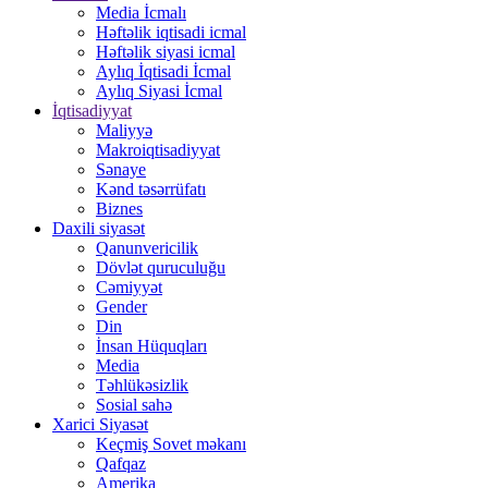
Media İcmalı
Həftəlik iqtisadi icmal
Həftəlik siyasi icmal
Aylıq İqtisadi İcmal
Aylıq Siyasi İcmal
İqtisadiyyat
Maliyyə
Makroiqtisadiyyat
Sənaye
Kənd təsərrüfatı
Biznes
Daxili siyasət
Qanunvericilik
Dövlət quruculuğu
Cəmiyyət
Gender
Din
İnsan Hüquqları
Media
Təhlükəsizlik
Sosial sahə
Xarici Siyasət
Keçmiş Sovet məkanı
Qafqaz
Amerika