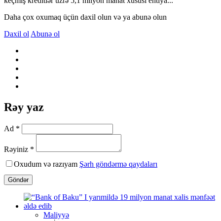
keçmiş kreditlər üzrə 5,1 milyon manat xüsusi ehtiya...
Daha çox oxumaq üçün daxil olun və ya abunə olun
Daxil ol
Abunə ol
Rəy yaz
Ad *
Rəyiniz *
Oxudum və razıyam
Şərh göndərmə qaydaları
Göndər
Maliyyə