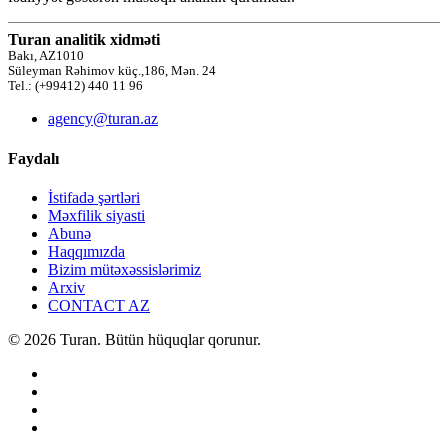
Turan analitik xidməti
Bakı, AZ1010
Süleyman Rəhimov küç.,186, Mən. 24
Tel.: (+99412) 440 11 96
agency@turan.az
Faydalı
İstifadə şərtləri
Məxfilik siyasti
Abunə
Haqqımızda
Bizim mütəxəssislərimiz
Arxiv
CONTACT AZ
© 2026 Turan. Bütün hüquqlar qorunur.