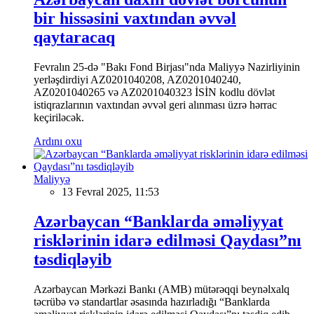
bir hissəsini vaxtından əvvəl
qaytaracaq
Fevralın 25-də "Bakı Fond Birjası"nda Maliyyə Nazirliyinin
yerləşdirdiyi AZ0201040208, AZ0201040240,
AZ0201040265 və AZ0201040323 İSİN kodlu dövlət
istiqrazlarının vaxtından əvvəl geri alınması üzrə hərrac
keçiriləcək.
Ardını oxu
Maliyyə
13 Fevral 2025, 11:53
Azərbaycan “Banklarda əməliyyat
risklərinin idarə edilməsi Qaydası”nı
təsdiqləyib
Azərbaycan Mərkəzi Bankı (AMB) mütərəqqi beynəlxalq
təcrübə və standartlar əsasında hazırladığı “Banklarda