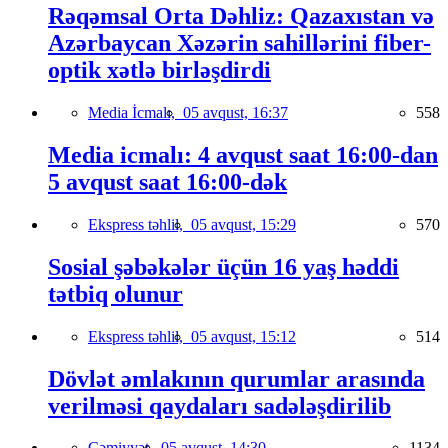
Rəqəmsal Orta Dəhliz: Qazaxıstan və
Azərbaycan Xəzərin sahillərini fiber-
optik xətlə birləşdirdi
Media İcmalı,
05 avqust, 16:37
558
Media icmalı: 4 avqust saat 16:00-dan
5 avqust saat 16:00-dək
Ekspress təhlil,
05 avqust, 15:29
570
Sosial şəbəkələr üçün 16 yaş həddi
tətbiq olunur
Ekspress təhlil,
05 avqust, 15:12
514
Dövlət əmlakının qurumlar arasında
verilməsi qaydaları sadələşdirilib
Cəmiyyət,
05 avqust, 14:30
1134