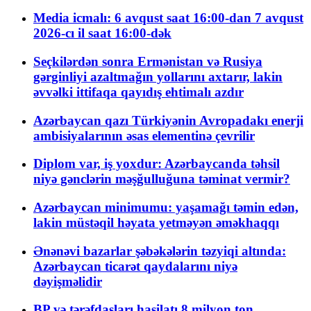
Media icmalı: 6 avqust saat 16:00-dan 7 avqust
2026-cı il saat 16:00-dək
Seçkilərdən sonra Ermənistan və Rusiya
gərginliyi azaltmağın yollarını axtarır, lakin
əvvəlki ittifaqa qayıdış ehtimalı azdır
Azərbaycan qazı Türkiyənin Avropadakı enerji
ambisiyalarının əsas elementinə çevrilir
Diplom var, iş yoxdur: Azərbaycanda təhsil
niyə gənclərin məşğulluğuna təminat vermir?
Azərbaycan minimumu: yaşamağı təmin edən,
lakin müstəqil həyata yetməyən əməkhaqqı
Ənənəvi bazarlar şəbəkələrin təzyiqi altında:
Azərbaycan ticarət qaydalarını niyə
dəyişməlidir
BP və tərəfdaşları hasilatı 8 milyon ton