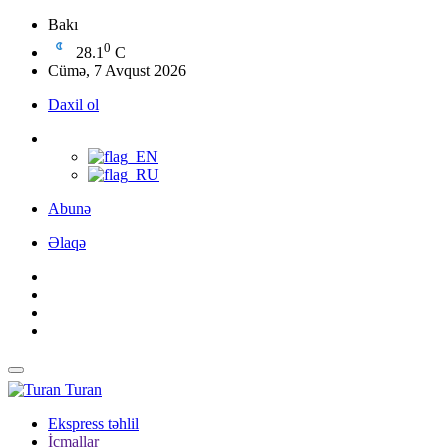
Bakı
0
28.1
C
Cümə, 7 Avqust 2026
Daxil ol
Abunə
Əlaqə
Turan
Ekspress təhlil
İcmallar