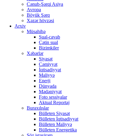
Cənub-Şərqi Asiya
Avropa
Böyük Şərq
Xəzər hövzəsi
Arxiv
Müsahibə
Sual-cavab
Çətin sual
Bizimkiler
Xəbərlər
Siyasət
Cəmiyyət
İqtisadiyyat
Maliyyə
Enerji
Dünyada
Mədəniyyət
Foto sessiyalar
Aktual Reportaj
Buraxılışlar
Bülleten Siyasət
Bülleten İqtisadiyyat
Bülleten Maliyyə
Bülleten Energetika
Söz istəyirəm