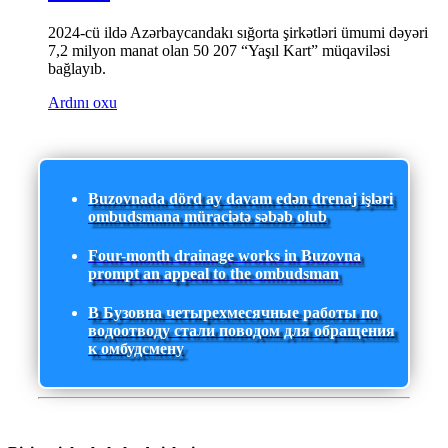
2024-cü ildə Azərbaycandakı sığorta şirkətləri ümumi dəyəri
7,2 milyon manat olan 50 207 “Yaşıl Kart” müqaviləsi
bağlayıb.
Ardını oxu
Buzovnada dörd ay davam edən drenaj işləri
ombudsmana müraciətə səbəb olub
Four-month drainage works in Buzovna
prompt an appeal to the ombudsman
В Бузовна четырехмесячные работы по
водоотводу стали поводом для обращения
к омбудсмену