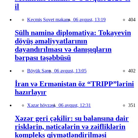
il
Keçmiş Sovet məkanı,
06 avqust, 13:19
404
Sülh naminə diplomatiya: Tokayevin
döyüş əməliyyatlarının
dayandırılması və danışıqların
bərpası təşəbbüsü
Böyük Şərq,
06 avqust, 13:05
402
İran və Ermənistan öz “TRIPP”lərini
hazırlayır
Xəzər hövzəsi,
06 avqust, 12:31
351
Xəzər geri çəkilir: su balansına dair
risklərin, nəticələrin və zəifliklərin
kompleks qiymətləndirilməsi