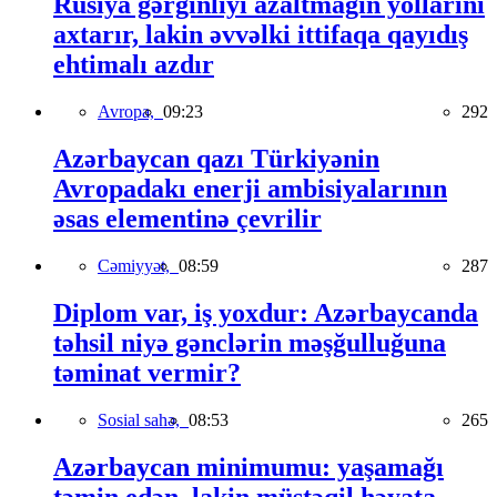
Rusiya gərginliyi azaltmağın yollarını
axtarır, lakin əvvəlki ittifaqa qayıdış
ehtimalı azdır
Avropa,
09:23
292
Azərbaycan qazı Türkiyənin
Avropadakı enerji ambisiyalarının
əsas elementinə çevrilir
Cəmiyyət,
08:59
287
Diplom var, iş yoxdur: Azərbaycanda
təhsil niyə gənclərin məşğulluğuna
təminat vermir?
Sosial sahə,
08:53
265
Azərbaycan minimumu: yaşamağı
təmin edən, lakin müstəqil həyata