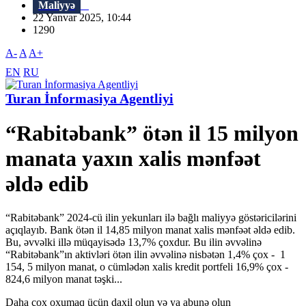
Maliyyə
22 Yanvar 2025, 10:44
1290
A-
A
A+
EN
RU
Turan İnformasiya Agentliyi
“Rabitəbank” ötən il 15 milyon
manata yaxın xalis mənfəət
əldə edib
“Rabitəbank” 2024-cü ilin yekunları ilə bağlı maliyyə göstəricilərini
açıqlayıb. Bank ötən il 14,85 milyon manat xalis mənfəət əldə edib.
Bu, əvvəlki illə müqayisədə 13,7% çoxdur. Bu ilin əvvəlinə
“Rabitəbank”ın aktivləri ötən ilin əvvəlinə nisbətən 1,4% çox - 1
154, 5 milyon manat, o cümlədən xalis kredit portfeli 16,9% çox -
824,6 milyon manat təşki...
Daha çox oxumaq üçün daxil olun və ya abunə olun