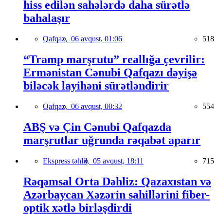
hiss edilən sahələrdə daha sürətlə
bahalaşır
Qafqaz,
06 avqust, 01:06
518
“Tramp marşrutu” reallığa çevrilir:
Ermənistan Cənubi Qafqazı dəyişə
biləcək layihəni sürətləndirir
Qafqaz,
06 avqust, 00:32
554
ABŞ və Çin Cənubi Qafqazda
marşrutlar uğrunda rəqabət aparır
Ekspress təhlil,
05 avqust, 18:11
715
Rəqəmsal Orta Dəhliz: Qazaxıstan və
Azərbaycan Xəzərin sahillərini fiber-
optik xətlə birləşdirdi