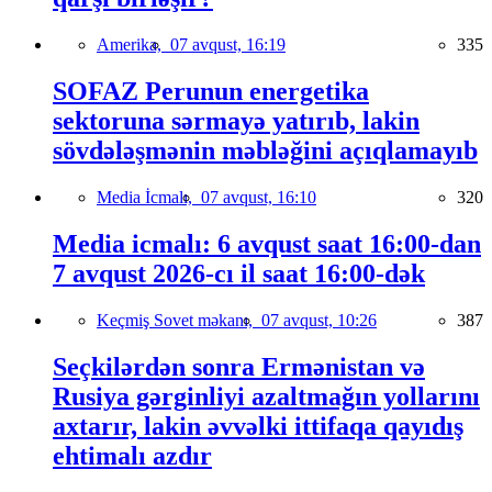
Amerika,
07 avqust, 16:19
335
SOFAZ Perunun energetika
sektoruna sərmayə yatırıb, lakin
sövdələşmənin məbləğini açıqlamayıb
Media İcmalı,
07 avqust, 16:10
320
Media icmalı: 6 avqust saat 16:00-dan
7 avqust 2026-cı il saat 16:00-dək
Keçmiş Sovet məkanı,
07 avqust, 10:26
387
Seçkilərdən sonra Ermənistan və
Rusiya gərginliyi azaltmağın yollarını
axtarır, lakin əvvəlki ittifaqa qayıdış
ehtimalı azdır