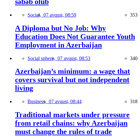
səbəb olub
Social,
07 avqust, 08:59
353
A Diploma but No Job: Why
Education Does Not Guarantee Youth
Employment in Azerbaijan
Social sphere,
07 avqust, 08:53
340
Azerbaijan’s minimum: a wage that
covers survival but not independent
living
Business,
07 avqust, 08:44
318
Traditional markets under pressure
from retail chains: why Azerbaijan
must change the rules of trade