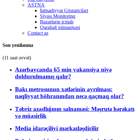
ASTNA
İqtisadiyyat Göstəriciləri
Siyası Monitorinq
Bazarların icmalı
Qarabağ münaqişəsi
Contact az
Son yenilənmə
(11 saat əvvəl)
Azərbaycanda 65 min vakansiya niyə
doldurulmamış qalır?
Bakı metrosunun xətlərinin ayrılması:
nəqliyyat böhranından necə qaçmaq olar?
Təbriz azadlığının salnaməsi: Məşrutə hərəkatı
və müasirlik
Media idarəçiliyi mərkəzləşdirilir