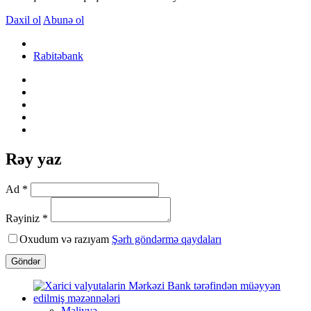
Daxil ol
Abunə ol
Rabitəbank
Rəy yaz
Ad *
Rəyiniz *
Oxudum və razıyam
Şərh göndərmə qaydaları
Göndər
Maliyyə