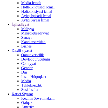
Media İcmalı
Həftəlik iqtisadi icmal
Həftəlik siyasi icmal
Aylıq İqtisadi İcmal
Aylıq Siyasi İcmal
İqtisadiyyat
Maliyyə
Makroiqtisadiyyat
Sənaye
Kənd təsərrüfatı
Biznes
Daxili siyasət
Qanunvericilik
Dövlət quruculuğu
Cəmiyyət
Gender
Din
İnsan Hüquqları
Media
Təhlükəsizlik
Sosial sahə
Xarici Siyasət
Keçmiş Sovet məkanı
Qafqaz
Amerika