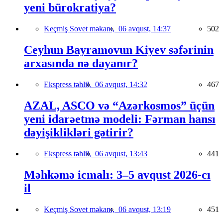
yeni bürokratiya?
Keçmiş Sovet məkanı,
06 avqust, 14:37
502
Ceyhun Bayramovun Kiyev səfərinin
arxasında nə dayanır?
Ekspress təhlil,
06 avqust, 14:32
467
AZAL, ASCO və “Azərkosmos” üçün
yeni idarəetmə modeli: Fərman hansı
dəyişiklikləri gətirir?
Ekspress təhlil,
06 avqust, 13:43
441
Məhkəmə icmalı: 3–5 avqust 2026-cı
il
Keçmiş Sovet məkanı,
06 avqust, 13:19
451