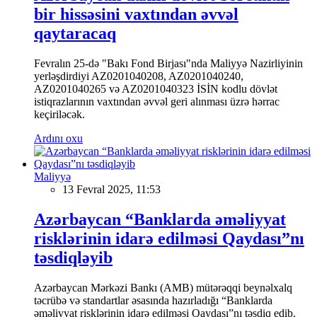
bir hissəsini vaxtından əvvəl
qaytaracaq
Fevralın 25-də "Bakı Fond Birjası"nda Maliyyə Nazirliyinin
yerləşdirdiyi AZ0201040208, AZ0201040240,
AZ0201040265 və AZ0201040323 İSİN kodlu dövlət
istiqrazlarının vaxtından əvvəl geri alınması üzrə hərrac
keçiriləcək.
Ardını oxu
Maliyyə
13 Fevral 2025, 11:53
Azərbaycan “Banklarda əməliyyat
risklərinin idarə edilməsi Qaydası”nı
təsdiqləyib
Azərbaycan Mərkəzi Bankı (AMB) mütərəqqi beynəlxalq
təcrübə və standartlar əsasında hazırladığı “Banklarda
əməliyyat risklərinin idarə edilməsi Qaydası”nı təsdiq edib.