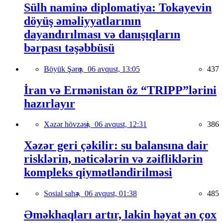
Sülh naminə diplomatiya: Tokayevin
döyüş əməliyyatlarının
dayandırılması və danışıqların
bərpası təşəbbüsü
Böyük Şərq,
06 avqust, 13:05
437
İran və Ermənistan öz “TRIPP”lərini
hazırlayır
Xəzər hövzəsi,
06 avqust, 12:31
386
Xəzər geri çəkilir: su balansına dair
risklərin, nəticələrin və zəifliklərin
kompleks qiymətləndirilməsi
Sosial sahə,
06 avqust, 01:38
485
Əməkhaqları artır, lakin həyat ən çox