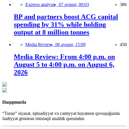
Express analysis,
07 avqust, 00:03
386
BP and partners boost ACG capital
spending by 31% while holding
output at 8 million tonnes
Media Review,
06 avqust, 15:09
450
Media Review: From 4:00 p.m. on
August 5 to 4:00 p.m. on August 6,
2026
Haqqımızda
“Turan” siyasət, iqtisadiyyat və cəmiyyət həyatının qovuşuğunda
fəaliyyət göstərən müstəqil analitik qurumdur.