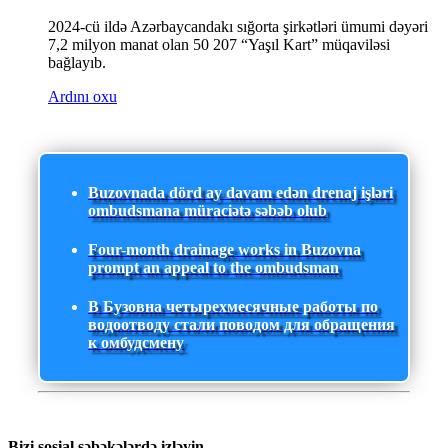
2024-cü ildə Azərbaycandakı sığorta şirkətləri ümumi dəyəri
7,2 milyon manat olan 50 207 “Yaşıl Kart” müqaviləsi
bağlayıb.
Ardını oxu
Buzovnada dörd ay davam edən drenaj işləri
ombudsmana müraciətə səbəb olub
Four-month drainage works in Buzovna
prompt an appeal to the ombudsman
В Бузовна четырехмесячные работы по
водоотводу стали поводом для обращения
к омбудсмену
Bizi sosial şəbəkələrdə izləyin