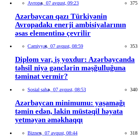
Avropa,
07 avqust, 09:23
375
Azərbaycan qazı Türkiyənin
Avropadakı enerji ambisiyalarının
əsas elementinə çevrilir
Cəmiyyət,
07 avqust, 08:59
353
Diplom var, iş yoxdur: Azərbaycanda
təhsil niyə gənclərin məşğulluğuna
təminat vermir?
Sosial sahə,
07 avqust, 08:53
340
Azərbaycan minimumu: yaşamağı
təmin edən, lakin müstəqil həyata
yetməyən əməkhaqqı
Biznes,
07 avqust, 08:44
318