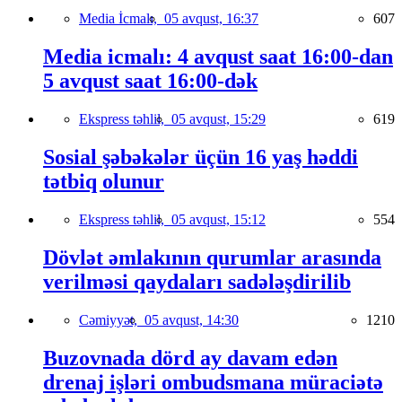
Media İcmalı,
05 avqust, 16:37
607
Media icmalı: 4 avqust saat 16:00-dan
5 avqust saat 16:00-dək
Ekspress təhlil,
05 avqust, 15:29
619
Sosial şəbəkələr üçün 16 yaş həddi
tətbiq olunur
Ekspress təhlil,
05 avqust, 15:12
554
Dövlət əmlakının qurumlar arasında
verilməsi qaydaları sadələşdirilib
Cəmiyyət,
05 avqust, 14:30
1210
Buzovnada dörd ay davam edən
drenaj işləri ombudsmana müraciətə