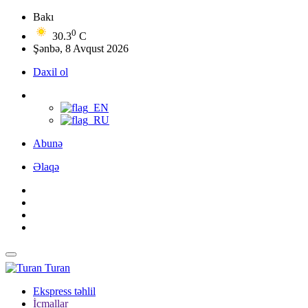
Bakı
0
30.3
C
Şənbə, 8 Avqust 2026
Daxil ol
Abunə
Əlaqə
Turan
Ekspress təhlil
İcmallar