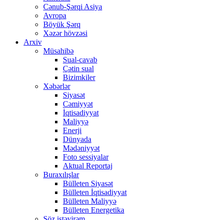
Cənub-Şərqi Asiya
Avropa
Böyük Şərq
Xəzər hövzəsi
Arxiv
Müsahibə
Sual-cavab
Çətin sual
Bizimkiler
Xəbərlər
Siyasət
Cəmiyyət
İqtisadiyyat
Maliyyə
Enerji
Dünyada
Mədəniyyət
Foto sessiyalar
Aktual Reportaj
Buraxılışlar
Bülleten Siyasət
Bülleten İqtisadiyyat
Bülleten Maliyyə
Bülleten Energetika
Söz istəyirəm