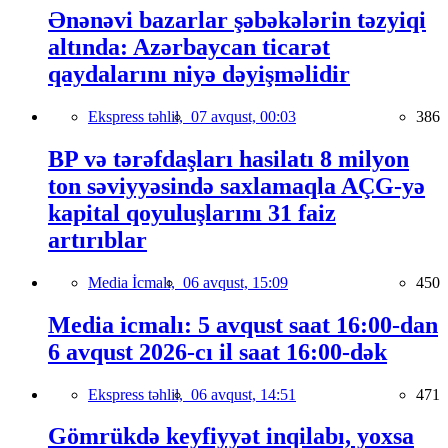
Ənənəvi bazarlar şəbəkələrin təzyiqi
altında: Azərbaycan ticarət
qaydalarını niyə dəyişməlidir
Ekspress təhlil,
07 avqust, 00:03
386
BP və tərəfdaşları hasilatı 8 milyon
ton səviyyəsində saxlamaqla AÇG-yə
kapital qoyuluşlarını 31 faiz
artırıblar
Media İcmalı,
06 avqust, 15:09
450
Media icmalı: 5 avqust saat 16:00-dan
6 avqust 2026-cı il saat 16:00-dək
Ekspress təhlil,
06 avqust, 14:51
471
Gömrükdə keyfiyyət inqilabı, yoxsa