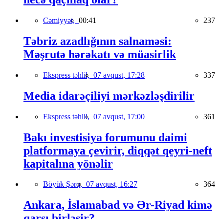
Cəmiyyət,
00:41
237
Təbriz azadlığının salnaməsi:
Məşrutə hərəkatı və müasirlik
Ekspress təhlil,
07 avqust, 17:28
337
Media idarəçiliyi mərkəzləşdirilir
Ekspress təhlil,
07 avqust, 17:00
361
Bakı investisiya forumunu daimi
platformaya çevirir, diqqət qeyri-neft
kapitalına yönəlir
Böyük Şərq,
07 avqust, 16:27
364
Ankara, İslamabad və Ər-Riyad kimə
qarşı birləşir?