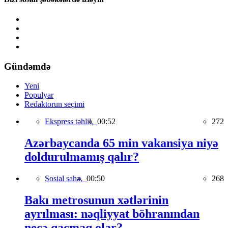
Gündəmdə
Yeni
Populyar
Redaktorun seçimi
Ekspress təhlil,
00:52
272
Azərbaycanda 65 min vakansiya niyə
doldurulmamış qalır?
Sosial sahə,
00:50
268
Bakı metrosunun xətlərinin
ayrılması: nəqliyyat böhranından
necə qaçmaq olar?