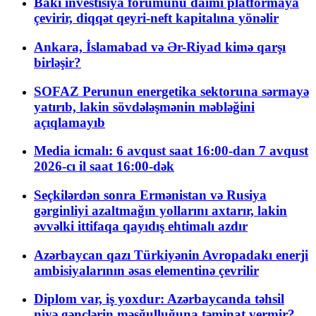
Bakı investisiya forumunu daimi platformaya
çevirir, diqqət qeyri-neft kapitalına yönəlir
Ankara, İslamabad və Ər-Riyad kimə qarşı
birləşir?
SOFAZ Perunun energetika sektoruna sərmayə
yatırıb, lakin sövdələşmənin məbləğini
açıqlamayıb
Media icmalı: 6 avqust saat 16:00-dan 7 avqust
2026-cı il saat 16:00-dək
Seçkilərdən sonra Ermənistan və Rusiya
gərginliyi azaltmağın yollarını axtarır, lakin
əvvəlki ittifaqa qayıdış ehtimalı azdır
Azərbaycan qazı Türkiyənin Avropadakı enerji
ambisiyalarının əsas elementinə çevrilir
Diplom var, iş yoxdur: Azərbaycanda təhsil
niyə gənclərin məşğulluğuna təminat vermir?