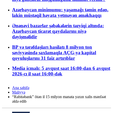
Azərbaycan minimumu: yaşamağı təmin edən,
lakin müstəqil həyata yetməyən əməkhaqqı
Ənənəvi bazarlar şəbəkələrin təzyiqi altında:
Azərbaycan ticarət qaydalarını niyə
dəyişməlidir
BP və tərəfdaşları hasilatı 8 milyon ton
səviyyəsində saxlamaqla AÇG-yə kapital
qoyuluşlarını 31 faiz artırıblar
Media icmalı: 5 avqust saat 16:00-dan 6 avqust
2026-cı il saat 16:00-dək
Ana səhifə
Maliyyə
“Rabitəbank” ötən il 15 milyon manata yaxın xalis mənfəət
əldə edib