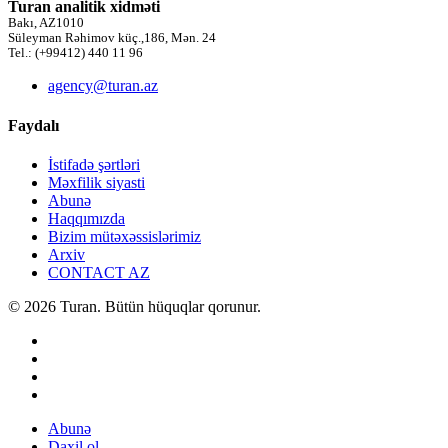
Turan analitik xidməti
Bakı, AZ1010
Süleyman Rəhimov küç.,186, Mən. 24
Tel.: (+99412) 440 11 96
agency@turan.az
Faydalı
İstifadə şərtləri
Məxfilik siyasti
Abunə
Haqqımızda
Bizim mütəxəssislərimiz
Arxiv
CONTACT AZ
© 2026 Turan. Bütün hüquqlar qorunur.
Abunə
Daxil ol