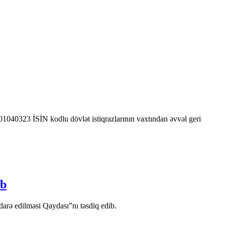
0323 İSİN kodlu dövlət istiqrazlarının vaxtından əvvəl geri
ib
arə edilməsi Qaydası”nı təsdiq edib.