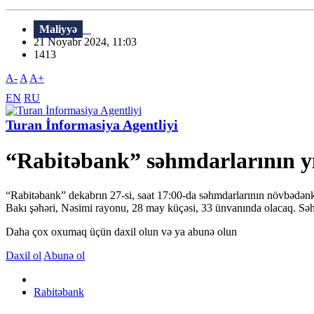
Maliyyə
21 Noyabr 2024, 11:03
1413
A-
A
A+
EN
RU
Turan İnformasiya Agentliyi
“Rabitəbank” səhmdarlarının yı
“Rabitəbank” dekabrın 27-si, saat 17:00-da səhmdarlarının növbədənkə
Bakı şəhəri, Nəsimi rayonu, 28 may küçəsi, 33 ünvanında olacaq. Səhmd
Daha çox oxumaq üçün daxil olun və ya abunə olun
Daxil ol
Abunə ol
Rabitəbank