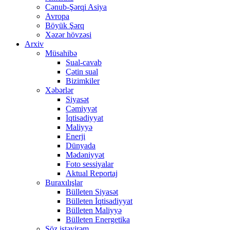
Cənub-Şərqi Asiya
Avropa
Böyük Şərq
Xəzər hövzəsi
Arxiv
Müsahibə
Sual-cavab
Çətin sual
Bizimkiler
Xəbərlər
Siyasət
Cəmiyyət
İqtisadiyyat
Maliyyə
Enerji
Dünyada
Mədəniyyət
Foto sessiyalar
Aktual Reportaj
Buraxılışlar
Bülleten Siyasət
Bülleten İqtisadiyyat
Bülleten Maliyyə
Bülleten Energetika
Söz istəyirəm