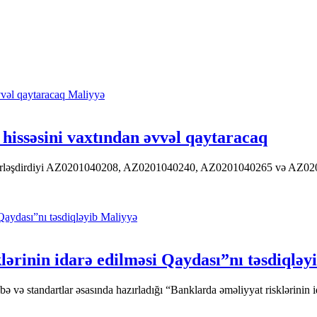
Maliyyə
hissəsini vaxtından əvvəl qaytaracaq
 yerləşdirdiyi AZ0201040208, AZ0201040240, AZ0201040265 və AZ020104
Maliyyə
ərinin idarə edilməsi Qaydası”nı təsdiqləy
ə standartlar əsasında hazırladığı “Banklarda əməliyyat risklərinin id