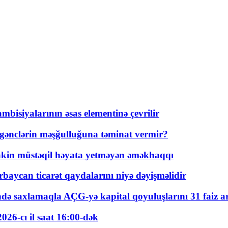
bisiyalarının əsas elementinə çevrilir
 gənclərin məşğulluğuna təminat vermir?
kin müstəqil həyata yetməyən əməkhaqqı
rbaycan ticarət qaydalarını niyə dəyişməlidir
ində saxlamaqla AÇG-yə kapital qoyuluşlarını 31 faiz ar
026-cı il saat 16:00-dək