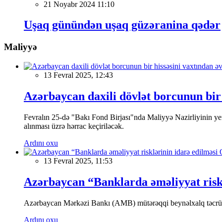
21 Noyabr 2024 11:10
Uşaq günündən uşaq güzəranina qədər
Maliyyə
13 Fevral 2025, 12:43
Azərbaycan daxili dövlət borcunun bir 
Fevralın 25-də "Bakı Fond Birjası"nda Maliyyə Nazirliyinin
alınması üzrə hərrac keçiriləcək.
Ardını oxu
13 Fevral 2025, 11:53
Azərbaycan “Banklarda əməliyyat riskl
Azərbaycan Mərkəzi Bankı (AMB) mütərəqqi beynəlxalq təcrübə v
Ardını oxu