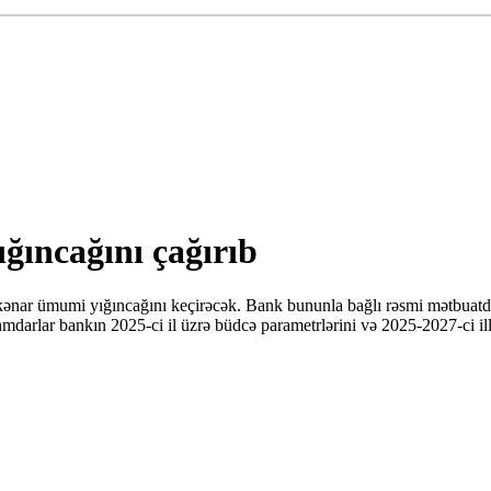
ğıncağını çağırıb
nar ümumi yığıncağını keçirəcək. Bank bununla bağlı rəsmi mətbuatda e
arlar bankın 2025-ci il üzrə büdcə parametrlərini və 2025-2027-ci illəri