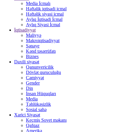
Media İcmalı
Həftəlik iqtisadi icmal
Həftəlik siyasi icmal
Aylıq İqtisadi İcmal
Aylıq Siyasi İcmal
İqtisadiyyat
Maliyyə
Makroiqtisadiyyat
Sənaye
Kənd təsərrüfatı
Biznes
Daxili siyasət
Qanunvericilik
Dövlət quruculuğu
Cəmiyyət
Gender
Din
İnsan Hüquqları
Media
Təhlükəsizlik
Sosial sahə
Xarici Siyasət
Keçmiş Sovet məkanı
Qafqaz
Amerika