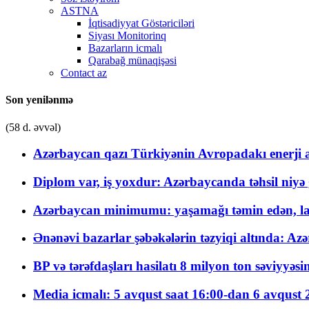
ASTNA
İqtisadiyyat Göstəriciləri
Siyası Monitorinq
Bazarların icmalı
Qarabağ münaqişəsi
Contact az
Son yenilənmə
(58 d. əvvəl)
Azərbaycan qazı Türkiyənin Avropadakı enerji am
Diplom var, iş yoxdur: Azərbaycanda təhsil niyə
Azərbaycan minimumu: yaşamağı təmin edən, la
Ənənəvi bazarlar şəbəkələrin təzyiqi altında: Azə
BP və tərəfdaşları hasilatı 8 milyon ton səviyyəs
Media icmalı: 5 avqust saat 16:00-dan 6 avqust 2