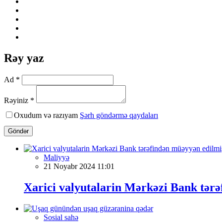
Rəy yaz
Ad *
Rəyiniz *
Oxudum və razıyam
Şərh göndərmə qaydaları
Göndər
Maliyyə
21 Noyabr 2024 11:01
Xarici valyutalarin Mərkəzi Bank tər
Sosial sahə