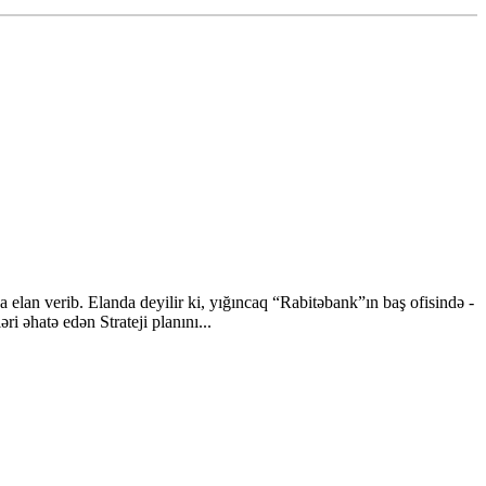
lan verib. Elanda deyilir ki, yığıncaq “Rabitəbank”ın baş ofisində -
 əhatə edən Strateji planını...