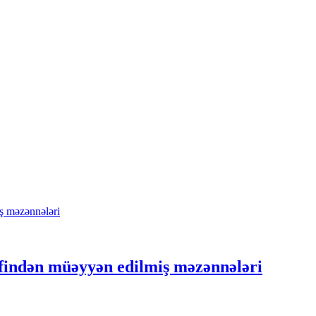
əfindən müəyyən edilmiş məzənnələri