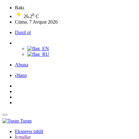
Bakı
0
26.2
C
Cümə, 7 Avqust 2026
Daxil ol
Abunə
Əlaqə
Turan
Ekspress təhlil
İcmallar