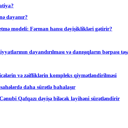
atiya?
nə dayanır?
ə modeli: Fərman hansı dəyişiklikləri gətirir?
yyatlarının dayandırılması və danışıqların bərpası tə
ticələrin və zəifliklərin kompleks qiymətləndirilməsi
 sahələrdə daha sürətlə bahalaşır
ənubi Qafqazı dəyişə biləcək layihəni sürətləndirir