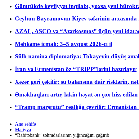
Gömrükdə keyfiyyət inqilabı, yoxsa yeni bürokr
Ceyhun Bayramovun Kiyev səfərinin arxasında 
AZAL, ASCO və “Azərkosmos” üçün yeni idarəetm
Məhkəmə icmalı: 3–5 avqust 2026-cı il
Sülh naminə diplomatiya: Tokayevin döyüş əməli
İran və Ermənistan öz “TRIPP”lərini hazırlayır
Xəzər geri çəkilir: su balansına dair risklərin, nə
Əməkhaqları artır, lakin həyat ən çox hiss edilən
“Tramp marşrutu” reallığa çevrilir: Ermənistan C
Ana səhifə
Maliyyə
“Rabitəbank” səhmdarlarının yığıncağını çağırıb